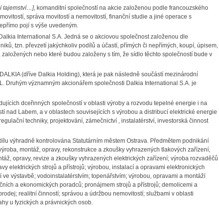
 tajemství…]
, komanditní společností na akcie založenou podle francouzského
ovitostí, správa movitostí a nemovitostí, finanční studie a jiné operace s
nepřímo pojí s výše uvedeným.
Dalkia International S.A. Jedná se o akciovou společnost založenou dle
ů, tzn. převzetí jakýchkoliv podílů a účastí, přímých či nepřímých, koupí, úpisem,
, založených nebo které budou založeny s tím, že sídlo těchto společností bude v
 DALKIA (dříve Dalkia Holding), která je pak následně součástí mezinárodní
ruhým významným akcionářem společnosti Dalkia International S.A. je
ujících dceřinných společností v oblasti výroby a rozvodu tepelné energie i na
 nad Labem, a v oblastech souvisejících s výrobou a distribucí elektrické energie
ulační techniky, projektování, zámečnictví , instalatérství, investorská činnost
ílu výhradně kontrolována Statutárním městem Ostrava. Předmětem podnikání
 výroba, montáž, opravy, rekonstrukce a zkoušky vyhrazených tlakových zařízení,
táž, opravy, revize a zkoušky vyhrazených elektrických zařízení; výroba rozvaděčů
vy elektrických strojů a přístrojů; výrobou, instalací a opravami elektronických
tí ve výstavbě; vodoinstalatérstvím; topenářstvím; výrobou, opravami a montáží
ačních a ekonomických poradců; pronájmem strojů a přístrojů; demolicemi a
odej; realitní činností; správou a údržbou nemovitostí; službami v oblasti
hy u fyzických a právnických osob.