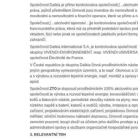
Společnost Dalkia je přímo kontrolována společností
[…obchodní
práva, jejímž předmětem činnosti jsou investice do nemovitostí a m
movitostmi a nemovitostmi a finanční operace, které se přímo a 
Společnost
[…obchodní tajemství…]
je kontrolována společností 
francouzského práva, která má za předmět podnikání správu podnik
vkladem, fúzí nebo jinak ve společnostech jakékoliv právní formy
zahraničí.
Společnost Dalkia International S.A. je kontrolována společností
skupiny VIVENDI ENVIRONNEMENT, resp. VIVENDI UNIVERSAL. D
společnost Électricité de France.
V České republice je skupina Dalkia činná prostřednictvím násled
jiných geograficky vymezených územích, a to např. Olomouc a Ústí
a s výrobou a rozvodem tepelné energie, např. montáž a opravy reg
apod.
Společnost
ZTO
je doposud prostřednictvím 100% akciového pod
společnosti je výroba a rozvod tepelné energie; kovooráběčství;
kotlů a tlakových nádob; periodické zkoušky nádob na plyny; mon
nízkého napětí a baterií, kabelů a vodičů; výroba, instalace a opra
zařízení, projektováním elektrických zařízení; projektovou činnos
měřidel; silniční motorovou nákladní dopravou; činností organiz
zemními pracemi; koupí zboží za účelem jeho dalšího prodeje a pr
administrativní správy a službami organizačně hospodářské pova
3. RELEVANTNÍ TRH