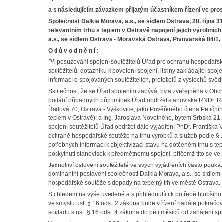
a s následujícím závazkem přijatým účastníkem řízení ve pro
Společnost Dalkia Morava, a.s., se sídlem Ostrava, 28. října 
relevantním trhu s teplem v Ostravě napojení jejich výrobníc
a.s., se sídlem Ostrava - Moravská Ostrava, Pivovarská 84/1
O d ů v o d n ě n í :
Při posuzování spojení soutěžitelů Úřad pro ochranu hospodářsk
soutěžitelů, dotazníku k povolení spojení, listiny zakládající spoj
informací o spojovaných soutěžitelích, protokolů z výslechů svě
Skutečnost, že se Úřad spojením zabývá, byla zveřejněna v Obch
podání případných připomínek Úřad obdržel stanoviska RNDr. Ra
Řadová 70, Ostrava - Výškovice, jako Pověřeného člena Petičníh
teplem v Ostravě); a Ing. Jaroslava Novotného, bytem Srbská 21
spojení soutěžitelů Úřad obdržel dále vyjádření PhDr. Františka
ochraně hospodářské soutěže na trhu výrobků a služeb podle § 1
potřebných informací k objektivizaci stavu na dotčeném trhu s te
poskytnutí stanovisek k předmětnému spojení, přičemž tito se ve 
Jednotliví oslovení soutěžitelé ve svých vyjádřeních často pouka
dominantní postavení společnosti Dalkia Morava, a.s., se sídlem
hospodářské soutěže s dopady na tepelný trh ve městě Ostrava.
S ohledem na výše uvedené a s přihlédnutím k potřebě hlubšího p
ve smyslu ust. § 16 odst. 2 zákona bude v řízení nadále pokračo
souladu s ust. § 16 odst. 4 zákona do pěti měsíců od zahájení spr