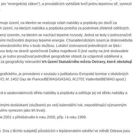
en "energetický zákon"), a prováděcích vyhlášek tvoří jednu tepelnou síť, vymezil
.
hrnuje území, na kterém se realizuje vztah nabídky a poptávky po zboží za
h území, na kterých nabídka a poptávka probíhá za podmínek zřetelně odlišných.
ezený územím, na kterém se nachází tepelné rozvody. Jedná se tedy o jednoznačně
ími možnostmi dopravy tepelné energie. Charakteristickým rysem je diskonektivita
lonárodního trhu s touto službou. Lokální izolovanost jednotlivých se týká i
ou tedy na straně společnosti Dalkia majetkové či jiné vazby na jiné dodavatele
y, je nutno považovat jednotlivé geografické oblasti za vzájemně oddělené a
 za geograficky relevantní
trh území Statutárního města Ostravy, které obsluhují
eografického, je provedeno v souladu s judikaturou Evropské komise v obdobných
IVO
,
M. 1402 Gaz de France/BEWAG/GASAG, M.2701 Vattenfall/BEWAG
apod.)
t a opakovatelnost) střetu nabídky a poptávky a odlišuje jej od střetu nabídky a
delnými dodávkami (službami) po celý kalendářní rok, nepodléhající významným
ého vymezen jako trh trvalý.
k 2001 s přihlédnutím k roku 2000, příp. i k roku 1999.
é. Dva z těchto subjektů působících v teplárenském odvětví ve městě Ostrava jsou