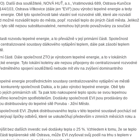
ZTO). Další dva soutěžitelé, NOVÁ HUŤ, a.s., Vratimovská 689, Ostrava-Kunčice
1144/103, Ostrava-Vítkovice (dále jen "EVI") jsou výrobci tepelné energie a tedy
nergie. Obě tyto společnosti také vlastní své rozvodné sítě, které ale rozvádí
d možné rozvádět teplo do města, popř. rozvádí teplo do jiných částí města. Jelikož
že tyto sítě nejsou substituovatelné, nemohou být proto považovány za součást
asti rozvodu tepelné energie, a to převážně v její primární části. Společnost
ě centralizované soustavy dálkového vytápění teplem, dále pak zásobí teplem
tě.
ní části. Dále společnost ZTO je výrobcem tepelné energie, a to v lokálních
rické energie. Tyto lokální kotelny ale nejsou připojeny do centralizované rozvodné
u předmětného spojení soutěžitelů nebude mít vliv na zvýšení dominantního
tepelné energie prostřednictvím soustavy centralizovaného vytápění ve městě
 konkurenty společnosti Dalkia, a to jako výrobci tepelné energie. Obě tyto
o jejích primárních sítí. Ta pak toto nakoupené teplo spolu se svou tepelnou
přímo konečným spotřebitelům. Dodávky společnosti EVI jsou prodávány do
u distribuovány do tepelné sítě Poruba - Jižní Město.
polečnosti EVI. Zbytek distribuovaného tepla v této tepelné soustavě pochází od
okrývají špičky odběrů, které se uskutečňují především v zimních měsících roku a
ýšit bez dalších investic své dodávky tepla o 25 %. Vzhledem k tomu, že se teplo
části teplárenské sítě Ostrava, může EVI zvyšovat svůj podíl na trhu s teplem v