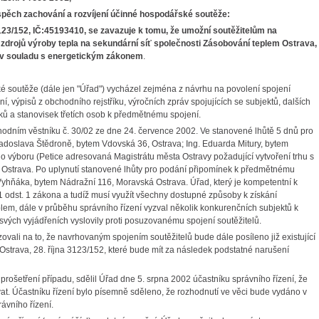
spěch zachování a rozvíjení účinné hospodářské soutěže:
3123/152, IČ:45193410, se zavazuje k tomu, že umožní soutěžitelům na
h zdrojů výroby tepla na sekundární síť společnosti Zásobování teplem Ostrava,
, v souladu s energetickým zákonem
.
é soutěže (dále jen "Úřad") vycházel zejména z návrhu na povolení spojení
ení, výpisů z obchodního rejstříku, výročních zpráv spojujících se subjektů, dalších
dků a stanovisek třetích osob k předmětnému spojení.
odním věstníku č. 30/02 ze dne 24. července 2002. Ve stanovené lhůtě 5 dnů pro
doslava Štědroně, bytem Vdovská 36, Ostrava; Ing. Eduarda Mitury, bytem
o výboru (Petice adresovaná Magistrátu města Ostravy požadující vytvoření trhu s
, Ostrava. Po uplynutí stanovené lhůty pro podání připomínek k předmětnému
 Vyhňáka, bytem Nádražní 116, Moravská Ostrava. Úřad, který je kompetentní k
 odst. 1 zákona a tudíž musí využít všechny dostupné způsoby k získání
plem, dále v průběhu správního řízení vyzval několik konkurenčních subjektů k
svých vyjádřeních vyslovily proti posuzovanému spojení soutěžitelů.
zovali na to, že navrhovaným spojením soutěžitelů bude dále posíleno již existující
 Ostrava, 28. října 3123/152, které bude mít za následek podstatné narušení
rošetření případu, sdělil Úřad dne 5. srpna 2002 účastníku správního řízení, že
vat. Účastníku řízení bylo písemně sděleno, že rozhodnutí ve věci bude vydáno v
ávního řízení.