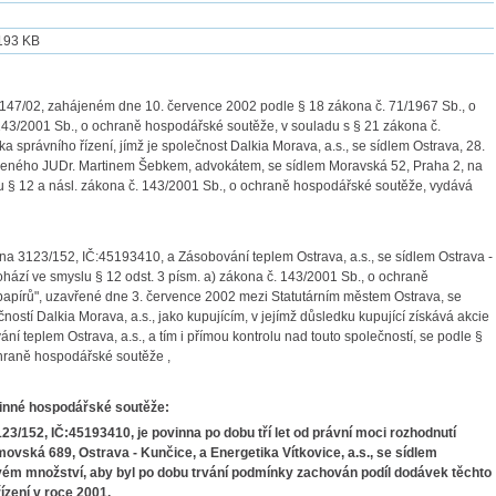
193 KB
 147/02, zahájeném dne 10. července 2002 podle § 18 zákona č. 71/1967 Sb., o
. 143/2001 Sb., o ochraně hospodářské soutěže, v souladu s § 21 zákona č.
správního řízení, jímž je společnost Dalkia Morava, a.s., se sídlem Ostrava, 28.
upeného JUDr. Martinem Šebkem, advokátem, se sídlem Moravská 52, Praha 2, na
lu § 12 a násl. zákona č. 143/2001 Sb., o ochraně hospodářské soutěže, vydává
října 3123/152, IČ:45193410, a Zásobování teplem Ostrava, a.s., se sídlem Ostrava -
hází ve smyslu § 12 odst. 3 písm. a) zákona č. 143/2001 Sb., o ochraně
apírů", uzavřené dne 3. července 2002 mezi Statutárním městem Ostrava, se
ostí Dalkia Morava, a.s., jako kupujícím, v jejímž důsledku kupující získává akcie
ní teplem Ostrava, a.s., a tím i přímou kontrolu nad touto společností, se podle §
ochraně hospodářské soutěže ,
činné hospodářské soutěže:
123/152, IČ:45193410, je povinna po dobu tří let od právní moci rozhodnutí
movská 689, Ostrava - Kunčice, a Energetika Vítkovice, a.s., se sídlem
ovém množství, aby byl po dobu trvání podmínky zachován podíl dodávek těchto
ízení v roce 2001,