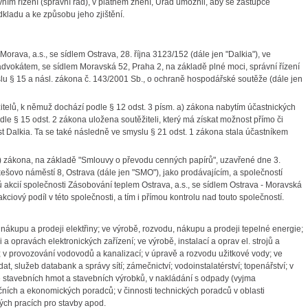
ním řízení (správní řád), v platném znění, Úřad umožnil, aby se zástupce
dkladu a ke způsobu jeho zjištění.
rava, a.s., se sídlem Ostrava, 28. října 3123/152 (dále jen "Dalkia"), ve
vokátem, se sídlem Moravská 52, Praha 2, na základě plné moci, správní řízení
slu § 15 a násl. zákona č. 143/2001 Sb., o ochraně hospodářské soutěže (dále jen
žitelů, k němuž dochází podle § 12 odst. 3 písm. a) zákona nabytím účastnických
le § 15 odst. 2 zákona uložena soutěžiteli, který má získat možnost přímo či
st Dalkia. Ta se také následně ve smyslu § 21 odst. 1 zákona stala účastníkem
) zákona, na základě "Smlouvy o převodu cenných papírů", uzavřené dne 3.
šovo náměstí 8, Ostrava (dále jen "SMO"), jako prodávajícím, a společností
sů akcií společnosti Zásobování teplem Ostrava, a.s., se sídlem Ostrava - Moravská
ciový podíl v této společnosti, a tím i přímou kontrolu nad touto společností.
, nákupu a prodeji elektřiny; ve výrobě, rozvodu, nákupu a prodeji tepelné energie;
a opravách elektronických zařízení; ve výrobě, instalací a oprav el. strojů a
bě; v provozování vodovodů a kanalizací; v úpravě a rozvodu užitkové vody; ve
, služeb databank a správy sítí; zámečnictví; vodoinstalatérství; topenářství; v
tavebních hmot a stavebních výrobků, v nakládání s odpady (vyjma
čních a ekonomických poradců; v činnosti technických poradců v oblasti
ných pracích pro stavby apod.