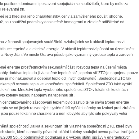
 posíleno dominantní postavení spojujících se soutěžitelů, které by mělo za
relevantní trh.
eré je z hlediska jeho charakteristiky, ceny a zamýšleného použití shodné,
ž jsou soutěžní podmínky dostatečně homogenní a zřetelně odlišitelné od
z činností spojovaných soutěžitelů, vztahujících se k oblasti teplárenství.
ibuce tepelné a elektrické energie. V oblasti teplárenství působí na území měst
k a Nový Jičín. Ve městě Ostrava působí jako významný výrobce tepla a zároveň
lné energie prostřednictvím sekundární části rozvodu tepla na území města
hly dodávat teplo do jí vlastněné tepelné sítě, tepelná síť ZTO je napojena pouze
je přímo nakupovat a odebírat teplo od jiných dodavatelů. Společnost ZTO tak
ánkem při rozvodu tepla ke konečnému spotřebiteli. Společnost ZTO také vyrábí
lektřinou. Množství tepla vyrobeného společností ZTO v lokálních kotelnách
yto kotelny nejsou napojeny na tepelnou síť.
m centralizovaného zásobování teplem bylo zastupitelné jiným typem energie
tepla se od jiných rozvodných systémů liší vyššími nároky na izolaci proti ztrátám
a jsou pouze lokálního charakteru a není obvyklé aby tyto sítě pokrývaly větší
stněná společností Dalkia a sekundární síť vlastněná společností ZTO, které byly
 stanic, které nahradily původní lokální kotelny spalující pevná paliva, tvoří jak z
58/2000 Sb., o podmínkách podnikání a o výkonu státní správy v energetických