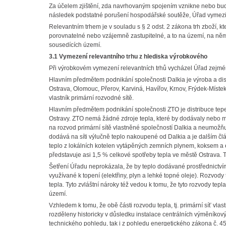
Za účelem zjištění, zda navrhovaným spojením vznikne nebo bude
následek podstatné porušení hospodářské soutěže, Úřad vymezil 
Relevantním trhem je v souladu s § 2 odst. 2 zákona trh zboží, kt
porovnatelné nebo vzájemně zastupitelné, a to na území, na něm
sousedících území.
3.1 Vymezení relevantního trhu z hlediska výrobkového
Při výrobkovém vymezení relevantních trhů vycházel Úřad zejména 
Hlavním předmětem podnikání společnosti Dalkia je výroba a distr
Ostrava, Olomouc, Přerov, Karviná, Havířov, Krnov, Frýdek-Míste
vlastník primární rozvodné sítě.
Hlavním předmětem podnikání společnosti ZTO je distribuce tepe
Ostravy. ZTO nemá žádné zdroje tepla, které by dodávaly nebo mo
na rozvod primární sítě vlastněné společností Dalkia a neumožňu
dodává na síti výlučně teplo nakoupené od Dalkia a je dalším čl
teplo z lokálních kotelen vytápěných zemních plynem, koksem a e
představuje asi 1,5 % celkové spotřeby tepla ve městě Ostrava. T
Šetření Úřadu neprokázala, že by teplo dodávané prostřednictví
využívané k topení (elektřiny, plyn a lehké topné oleje). Rozvody 
tepla. Tyto zvláštní nároky též vedou k tomu, že tyto rozvody tepl
území.
Vzhledem k tomu, že obě části rozvodu tepla, tj. primární síť vla
rozděleny historicky v důsledku instalace centrálních výměníkových
technického pohledu, tak i z pohledu energetického zákona č. 4