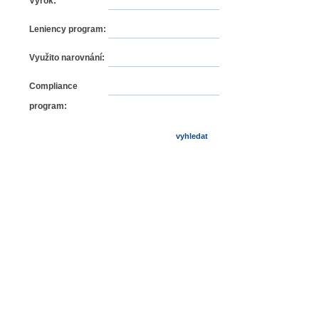
Výrok:
Leniency program:
Využito narovnání:
Compliance
program: