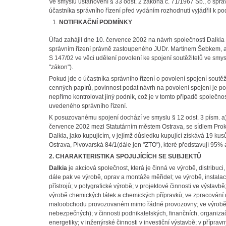
Ve smyslu ustanovení § 33 odst. 2 zákona č. 71/1967 Sb., o správ
účastníka správního řízení před vydáním rozhodnutí vyjádřil k po
NOTIFIKAČNÍ PODMÍNKY
Úřad zahájil dne 10. července 2002 na návrh společnosti Dalkia Mo
správním řízení právně zastoupeného JUDr. Martinem Šebkem, ad
S 147/02 ve věci udělení povolení ke spojení soutěžitelů ve smy
"zákon").
Pokud jde o účastníka správního řízení o povolení spojení soutě
cenných papírů, povinnost podat návrh na povolení spojení je pod
nepřímo kontrolovat jiný podnik, což je v tomto případě společno
uvedeného správního řízení.
K posuzovanému spojení dochází ve smyslu § 12 odst. 3 písm. a
července 2002 mezi Statutárním městem Ostrava, se sídlem Proke
Dalkia, jako kupujícím, v jejímž důsledku kupující získává 19 ku
Ostrava, Pivovarská 84/1(dále jen "ZTO"), které představují 95% ak
2. CHARAKTERISTIKA SPOJUJÍCÍCH SE SUBJEKTŮ
Dalkia
je akciová společnost, která je činná ve výrobě, distribuci
dále pak ve výrobě, oprav a montáže měřidel; ve výrobě, instalaci 
přístrojů; v polygrafické výrobě; v projektové činnosti ve výstav
výrobě chemických látek a chemických přípravků; ve zpracování dat
maloobchodu provozovaném mimo řádné provozovny; ve výrobě s
nebezpečných); v činnosti podnikatelských, finančních, organiza
energetiky; v inženýrské činnosti v investiční výstavbě; v příprav