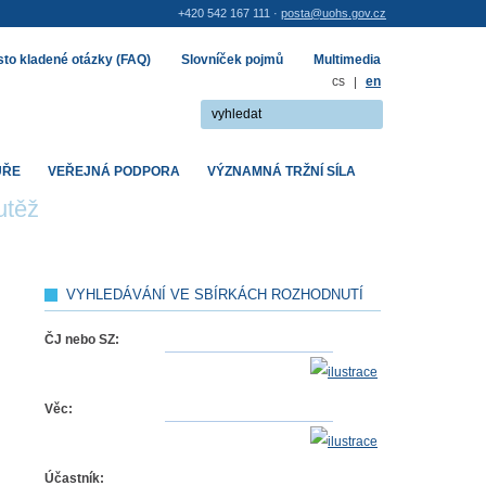
+420 542 167 111 ·
posta@uohs.gov.cz
to kladené otázky (FAQ)
Slovníček pojmů
Multimedia
cs
|
en
UŘE
VEŘEJNÁ PODPORA
VÝZNAMNÁ TRŽNÍ SÍLA
utěž
VYHLEDÁVÁNÍ VE SBÍRKÁCH ROZHODNUTÍ
ČJ nebo SZ:
Věc:
Účastník: