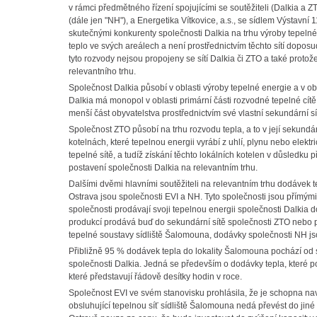
v rámci předmětného řízení spojujícími se soutěžiteli (Dalkia a 
(dále jen "NH"), a Energetika Vítkovice, a.s., se sídlem Výstavní 
skutečnými konkurenty společnosti Dalkia na trhu výroby tepelné e
teplo ve svých areálech a není prostřednictvím těchto sítí doposu
tyto rozvody nejsou propojeny se sítí Dalkia či ZTO a také proto
relevantního trhu.
Společnost Dalkia působí v oblasti výroby tepelné energie a v obl
Dalkia má monopol v oblasti primární části rozvodné tepelné cít
menší část obyvatelstva prostřednictvím své vlastní sekundární sí
Společnost ZTO působí na trhu rozvodu tepla, a to v její sekundár
kotelnách, které tepelnou energii vyrábí z uhlí, plynu nebo elekt
tepelné sítě, a tudíž získání těchto lokálních kotelen v důsledk
postavení společnosti Dalkia na relevantním trhu.
Dalšími dvěmi hlavními soutěžiteli na relevantním trhu dodávek 
Ostrava jsou společnosti EVI a NH. Tyto společnosti jsou přímými
společnosti prodávají svoji tepelnou energii společnosti Dalkia d
produkcí prodává buď do sekundární sítě společnosti ZTO nebo 
tepelné soustavy sídliště Šalomouna, dodávky společnosti NH jso
Přibližně 95 % dodávek tepla do lokality Šalomouna pochází od s
společnosti Dalkia. Jedná se především o dodávky tepla, které p
které představují řádově desítky hodin v roce.
Společnost EVI ve svém stanovisku prohlásila, že je schopna nav
obsluhující tepelnou síť sídliště Šalomouna nedá převést do jiné 