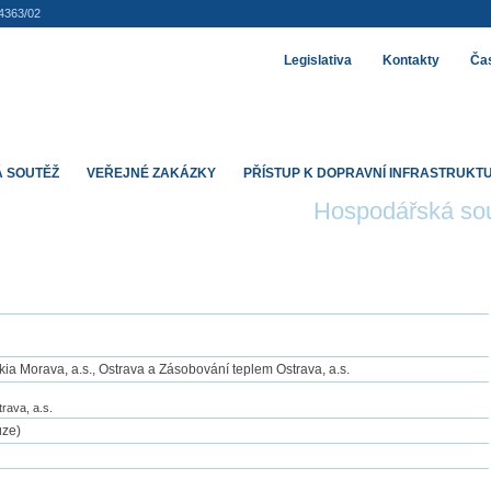
4363/02
Legislativa
Kontakty
Čas
 SOUTĚŽ
VEŘEJNÉ ZAKÁZKY
PŘÍSTUP K DOPRAVNÍ INFRASTRUKT
Hospodářská so
lkia Morava, a.s., Ostrava a Zásobování teplem Ostrava, a.s.
rava, a.s.
úze)