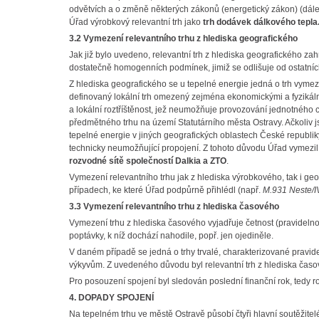
odvětvích a o změně některých zákonů (energetický zákon) (dále j
Úřad výrobkový relevantní trh jako
trh dodávek dálkového tepla
3.2 Vymezení relevantního trhu z hlediska geografického
Jak již bylo uvedeno, relevantní trh z hlediska geografického za
dostatečně homogenních podmínek, jimiž se odlišuje od ostatníc
Z hlediska geografického se u tepelné energie jedná o trh vym
definovaný lokální trh omezený zejména ekonomickými a fyzikáln
a lokální roztříštěnost, jež neumožňuje provozování jednotného ce
předmětného trhu na území Statutárního města Ostravy. Ačkoliv js
tepelné energie v jiných geografických oblastech České republik
technicky neumožňující propojení. Z tohoto důvodu Úřad vymezil
rozvodné sítě společností Dalkia a ZTO
.
Vymezení relevantního trhu jak z hlediska výrobkového, tak i g
případech, ke které Úřad podpůrně přihlédl (např.
M.931 Neste/
3.3 Vymezení relevantního trhu z hlediska časového
Vymezení trhu z hlediska časového vyjadřuje četnost (pravidelnos
poptávky, k níž dochází nahodile, popř. jen ojediněle.
V daném případě se jedná o trhy trvalé, charakterizované pravi
výkyvům. Z uvedeného důvodu byl relevantní trh z hlediska časov
Pro posouzení spojení byl sledován poslední finanční rok, tedy ro
4. DOPADY SPOJENÍ
Na tepelném trhu ve městě Ostravě působí čtyři hlavní soutěžitel