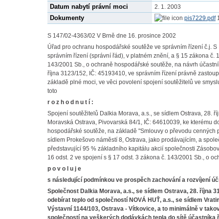
Datum nabytí právní moci
2. 1. 2003
Dokumenty
pis7229.pdf
S 147/02-4363/02 V Brně dne 16. prosince 2002
Úřad pro ochranu hospodářské soutěže ve správním řízení č.j. S
správním řízení (správní řád), v platném znění, a § 15 zákona č
143/2001 Sb., o ochraně hospodářské soutěže, na návrh účastníka 
října 3123/152, IČ: 45193410, ve správním řízení právně zasto
základě plné moci, ve věci povolení spojení soutěžitelů ve smys
toto
r o z h o d n u t í :
Spojení soutěžitelů Dalkia Morava, a.s., se sídlem Ostrava, 28. 
Moravská Ostrava, Pivovarská 84/1, IČ: 64610039, ke kterému do
hospodářské soutěže, na základě "Smlouvy o převodu cenných p
sídlem Prokešovo náměstí 8, Ostrava, jako prodávajícím, a společn
představující 95 % základního kapitálu akcií společnosti Zásobová
16 odst. 2 ve spojení s § 17 odst. 3 zákona č. 143/2001 Sb., o 
p o v o l u j e
s následující podmínkou ve prospěch zachování a rozvíjení ú
Společnost Dalkia Morava, a.s., se sídlem Ostrava, 28. října 3
odebírat teplo od společností NOVÁ HUŤ, a.s., se sídlem Vrati
Výstavní 1144/103, Ostrava - Vítkovice, a to minimálně v tak
společností na veškerých dodávkách tepla do sítě účastníka ř