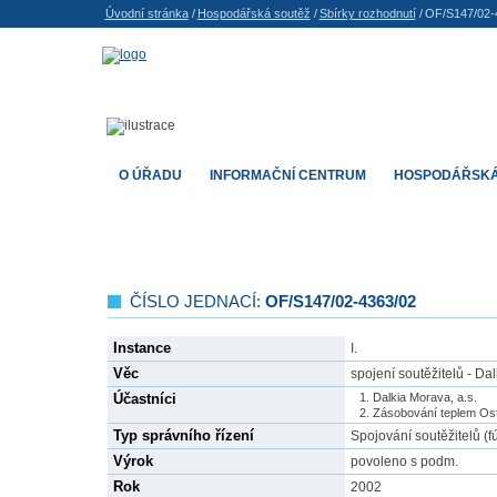
Úvodní stránka
/
Hospodářská soutěž
/
Sbírky rozhodnutí
/
OF/S147/02-
O ÚŘADU
INFORMAČNÍ CENTRUM
HOSPODÁŘSKÁ
ČÍSLO JEDNACÍ:
OF/S147/02-4363/02
Instance
I.
Věc
spojení soutěžitelů - Da
Účastníci
Dalkia Morava, a.s.
Zásobování teplem Ost
Typ správního řízení
Spojování soutěžitelů (f
Výrok
povoleno s podm.
Rok
2002