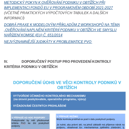
METODICKÝ POKYN K OVĚŘOVÁNÍ PODNIKU V OBTÍŽÍCH PŘI
IMPLEMENTACI FONDŮ EU V PROGRAMOVÉM OBDOBÍ 2021-2027
(VČETNĚ PRAKTICKÝCH VÝPOČTOVÝCH TABULEK A DALŠÍCH
INFORMACÍ)
DOBRÁ PRAXE K MODELOVÝM PŘÍKLADŮM Z WORKSHOPŮ NA TÉMA
„OVĚŘOVÁNÍ NAPLNĚNÍ KRITÉRIÍ PODNIKU V OBTÍŽÍCH VE SMYSLU
NAŘÍZENÍ KOMISE (EU) Č. 651/2014
NEJVÝZNAMNĚJŠÍ JUDIKÁTY K PROBLEMATICE
PVO
IV.
DOPORUČENÝ POSTUP PRO PROVEDENÍ KONTROLY
KRITÉRIA PODNIKU V OBTÍŽÍCH