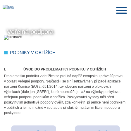
Veřejná podpora
PODNIKY V OBTÍŽÍCH
I.
ÚVOD DO PROBLEMATIKY PODNIKU V OBTÍŽÍCH
Problematika podniku v obtížích se prolíná napříč evropskou právní úpravou
v oblasti veřejné podpory.
Nejčastěji se s ní setkáváme v případě aplikace
nařízení Komise (EU) č. 651/2014, tzv. obecné nařízení o blokových
výjimkách (dále jen „GBER“), které neumožňuje, až na výjimky poskytovat
veřejnou podporu podnikům v obtížích. Poskytovatel by tedy měl před
poskytnutím jednotlivé podpory ověřit, zda konkrétní příjemce není podnikem
v obtížích a je mu možné v souladu s příslušným právním titulem podporu
poskytnout.