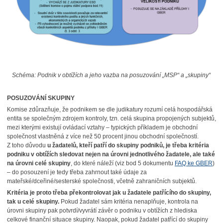
Schéma: Podnik v obtížích a jeho vazba na posuzování „MSP“ a „skupiny“
POSUZOVÁNÍ SKUPINY
Komise zdůrazňuje, že podnikem se dle judikatury rozumí celá hospodářská
entita se společným zdrojem kontroly, tzn. celá skupina propojených subjektů,
mezi kterými existují ovládací vztahy – typických příkladem je obchodní
společnost vlastněná z více než 50 procent jinou obchodní společností.
Z toho důvodu
u žadatelů, kteří patří do skupiny podniků, je třeba kritéria
podniku v obtížích sledovat nejen na úrovni jednotlivého žadatele, ale také
na úrovni celé skupiny
, do které náleží (viz bod 5 dokumentu
FAQ ke GBER
)
– do posouzení je tedy třeba zahrnout také údaje za
mateřské/dceřiné/sesterské společnosti, včetně zahraničních subjektů.
Kritéria je proto třeba překontrolovat jak u žadatele patřícího do skupiny,
tak u celé skupiny.
Pokud žadatel sám kritéria nenaplňuje, kontrola na
úrovni skupiny pak potvrdí/vyvrátí závěr o podniku v obtížích z hlediska
celkové finanční situace skupiny. Naopak, pokud žadatel patřící do skupiny