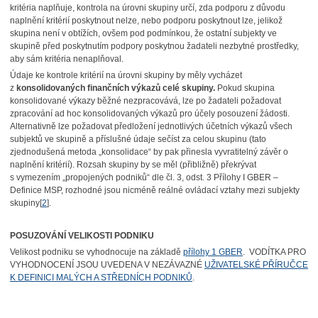
kritéria naplňuje, kontrola na úrovni skupiny určí, zda podporu z důvodu
naplnění kritérií poskytnout nelze, nebo podporu poskytnout lze, jelikož
skupina není v obtížích, ovšem pod podmínkou, že ostatní subjekty ve
skupině před poskytnutím podpory poskytnou žadateli nezbytné prostředky,
aby sám kritéria nenaplňoval.
Údaje ke kontrole kritérií na úrovni skupiny by měly vycházet
z
konsolidovaných finančních výkazů celé skupiny.
Pokud skupina
konsolidované výkazy běžné nezpracovává, lze po žadateli požadovat
zpracování ad hoc konsolidovaných výkazů pro účely posouzení žádosti.
Alternativně lze požadovat předložení jednotlivých účetních výkazů všech
subjektů ve skupině a příslušné údaje sečíst za celou skupinu (tato
zjednodušená metoda „konsolidace“ by pak přinesla vyvratitelný závěr o
naplnění kritérií). Rozsah skupiny by se měl (přibližně) překrývat
s vymezením „propojených podniků“ dle čl. 3, odst. 3 Přílohy I GBER –
Definice MSP, rozhodné jsou nicméně reálné ovládací vztahy mezi subjekty
skupiny[
2
].
POSUZOVÁNÍ VELIKOSTI PODNIKU
Velikost podniku se vyhodnocuje na základě
přílohy 1 GBER
. VODÍTKA PRO
VYHODNOCENÍ JSOU UVEDENA V NEZÁVAZNÉ
UŽIVATELSKÉ PŘÍRUČCE
K DEFINICI MALÝCH A STŘEDNÍCH PODNIKŮ
.