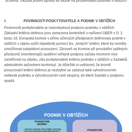
Schéma: Ukázka právní úpravy ve vazbě na problematiku podniku v obtížích
II.
POVINNOSTI POSKYTOVATELE A PODNIK V OBTÍŽÍCH
Povinností poskytovatele je neposkytnout podporu podniku v obtížích.
Základní kritéria definice jsou vymezena konkrétně v nařízení GBER v čl. 2
bodu 18. Evropská komise v přímo účinných předpisech definovala podnik v
obtížích v zájmu vyšší objektivity pomocí tzv. „tvrdých“ kritérií, které by neměly
umožňovat subjektivní posouzení. Zároveň se Komise při provádění zpětných
přezkumů (monitoringů) opatření veřejné podpory začala mnohem více
zaměřovat na otázku, zda poskytovatelé kritéria podniku v obtížích u žadatelů
adekvátním způsobem kontrolují. Je důležité si uvědomit, že kromě
posuzování kritérií definice je nezbytné se zabývat také vyhodnocením
velikosti podniku a vyhodnocením celé skupiny, do které žadatel o podporu
spadá.