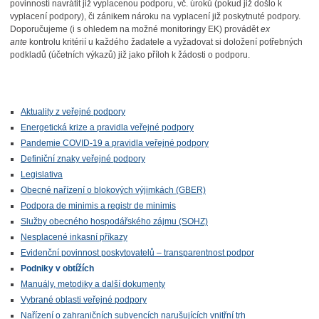
povinností navrátit již vyplacenou podporu, vč. úroků (pokud již došlo k
vyplacení podpory), či zánikem nároku na vyplacení již poskytnuté podpory.
Doporučujeme (i s ohledem na možné monitoringy EK) provádět
ex
ante
kontrolu kritérií u každého žadatele a vyžadovat si doložení potřebných
podkladů (účetních výkazů) již jako příloh k žádosti o podporu.
Aktuality z veřejné podpory
Energetická krize a pravidla veřejné podpory
Pandemie COVID-19 a pravidla veřejné podpory
Definiční znaky veřejné podpory
Legislativa
Obecné nařízení o blokových výjimkách (GBER)
Podpora de minimis a registr de minimis
Služby obecného hospodářského zájmu (SOHZ)
Nesplacené inkasní příkazy
Evidenční povinnost poskytovatelů – transparentnost podpor
Podniky v obtížích
Manuály, metodiky a další dokumenty
Vybrané oblasti veřejné podpory
Nařízení o zahraničních subvencích narušujících vnitřní trh