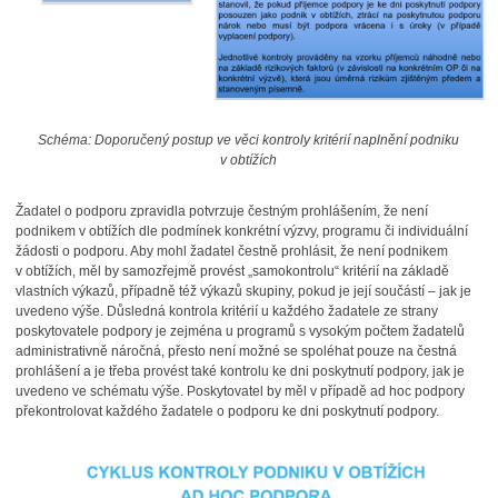
Schéma: Doporučený postup ve věci kontroly kritérií naplnění podniku
v obtížích
Žadatel o podporu zpravidla potvrzuje čestným prohlášením, že není
podnikem v obtížích dle podmínek konkrétní výzvy, programu či individuální
žádosti o podporu. Aby mohl žadatel čestně prohlásit, že není podnikem
v obtížích, měl by samozřejmě provést „samokontrolu“ kritérií na základě
vlastních výkazů, případně též výkazů skupiny, pokud je její součástí – jak je
uvedeno výše. Důsledná kontrola kritérií u každého žadatele ze strany
poskytovatele podpory je zejména u programů s vysokým počtem žadatelů
administrativně náročná, přesto není možné se spoléhat pouze na čestná
prohlášení a je třeba provést také kontrolu ke dni poskytnutí podpory, jak je
uvedeno ve schématu výše. Poskytovatel by měl v případě ad hoc podpory
překontrolovat každého žadatele o podporu ke dni poskytnutí podpory.