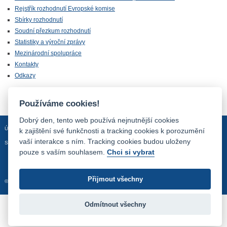
Rejstřík rozhodnutí Evropské komise
Sbírky rozhodnutí
Soudní přezkum rozhodnutí
Statistiky a výroční zprávy
Mezinárodní spolupráce
Kontakty
Odkazy
Používáme cookies!
Dobrý den, tento web používá nejnutnější cookies
Úvodní stránka
Mapa stránek
Prohlášení o přístupnosti
k zajištění své funkčnosti a tracking cookies k porozumění
vaší interakce s ním. Tracking cookies budou uloženy
Sledujte nás:
pouze s vaším souhlasem.
Chci si vybrat
Přijmout všechny
© 2012 - 2026 Úřad pro ochranu hospodářské soutěže
Odmítnout všechny