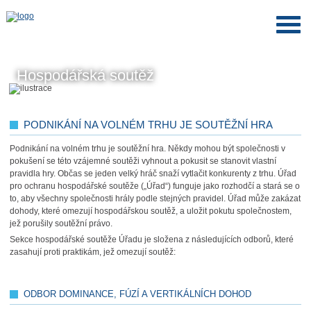
Hospodářská soutěž
PODNIKÁNÍ NA VOLNÉM TRHU JE SOUTĚŽNÍ HRA
Podnikání na volném trhu je soutěžní hra. Někdy mohou být společnosti v
pokušení se této vzájemné soutěži vyhnout a pokusit se stanovit vlastní
pravidla hry. Občas se jeden velký hráč snaží vytlačit konkurenty z trhu. Úřad
pro ochranu hospodářské soutěže („Úřad“) funguje jako rozhodčí a stará se o
to, aby všechny společnosti hrály podle stejných pravidel. Úřad může zakázat
dohody, které omezují hospodářskou soutěž, a uložit pokutu společnostem,
jež porušily soutěžní právo.
Sekce hospodářské soutěže Úřadu je složena z následujících odborů, které
zasahují proti praktikám, jež omezují soutěž:
ODBOR DOMINANCE, FÚZÍ A VERTIKÁLNÍCH DOHOD