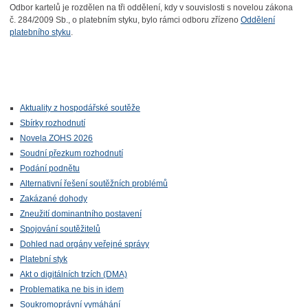
Odbor kartelů je rozdělen na tři oddělení, kdy v souvislosti s novelou zákona
č. 284/2009 Sb., o platebním styku, bylo rámci odboru zřízeno
Oddělení
platebního styku
.
Aktuality z hospodářské soutěže
Sbírky rozhodnutí
Novela ZOHS 2026
Soudní přezkum rozhodnutí
Podání podnětu
Alternativní řešení soutěžních problémů
Zakázané dohody
Zneužití dominantního postavení
Spojování soutěžitelů
Dohled nad orgány veřejné správy
Platební styk
Akt o digitálních trzích (DMA)
Problematika ne bis in idem
Soukromoprávní vymáhání