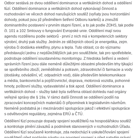
Odbor sestává ze dvou oddělení dominance a vertikálních dohod a oddělení
fúzí. Oddělení dominance a vertikálních dohod vykonávají činnost a
rozhodování ve věcech dohod narušujících soutěž (vyňaty jsou horizontální
dohody, pokud jsou již předmětem šetření Odboru kartelů) a zneužití
dominantního postavení v prvním stupni řízení, a to jak podle ZOHS, tak podle
čl. 101 a 102 Smlouvy o fungování Evropské unie. Oddělení mají svou
agendu rozdělenu podle sektorů - první z nich má v kompetencích sektory
výrobní, druhý pak služby. Jedním ze stěžejních oborů je energetika, zejm.
výroba či dodávka elektřiny, plynu a tepla. Tuto oblast, co do významu
představující jednu z nejdůležitějších jak pro soutěžitele, tak pro spotřebitele,
podrobuje oddělení soustavnému monitoringu. Z hlediska šetření a vedení
správních řízení jsou dále neméně důležitými oblastmi především trhy týkající
se spotřebního zboží, zemědělství a potravin, zdravotnictví či farmacie a vody
(dodávky, odvádění, vč. odpadních vod), dále především telekomunikace
a média, bankovnictví a pojišťovnictví, doprava, motorová vozidla, pohonné
hmoty, poštovní služby, vydavatelství a tisk apod. Oddělení dominance a
vertikálních dohod – služby také byla svěřena oblast dohledu nad orgány
veřejné správy dle § 19a. V rámci další činnosti se oddělení podílí na
zpracování koncepčních materiálů či připomínek k legislativním návrhům.
Neméně podstatná je i mezinárodní spolupráce jakož i efektivní spolupráce
s odvětvovými regulátory, zejména ERÚ a ČTÚ.
Oddělení fúzí posuzuje dopady spojení soutěžitelů na hospodářskou soutěž
a kontroluje plnění závazků a podmínek stanovených v rozhodnutích Úřadu.
Oddělení fúzí současně kontroluje, zda nedochází k uskutečňování spojení
soutěžitelů před podáním návrhu na povolení spojení a před nabytím právní