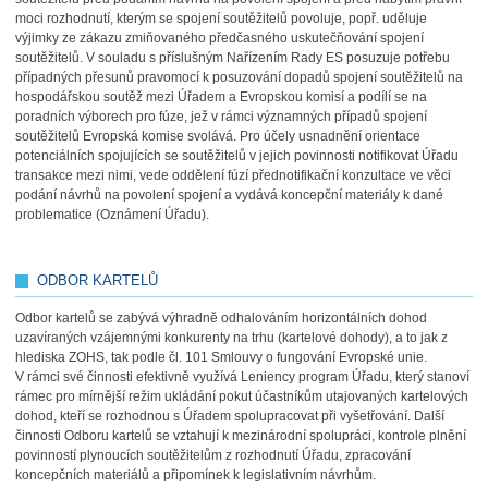
moci rozhodnutí, kterým se spojení soutěžitelů povoluje, popř. uděluje
výjimky ze zákazu zmiňovaného předčasného uskutečňování spojení
soutěžitelů. V souladu s příslušným Nařízením Rady ES posuzuje potřebu
případných přesunů pravomocí k posuzování dopadů spojení soutěžitelů na
hospodářskou soutěž mezi Úřadem a Evropskou komisí a podílí se na
poradních výborech pro fúze, jež v rámci významných případů spojení
soutěžitelů Evropská komise svolává. Pro účely usnadnění orientace
potenciálních spojujících se soutěžitelů v jejich povinnosti notifikovat Úřadu
transakce mezi nimi, vede oddělení fúzí přednotifikační konzultace ve věci
podání návrhů na povolení spojení a vydává koncepční materiály k dané
problematice (Oznámení Úřadu).
ODBOR KARTELŮ
Odbor kartelů se zabývá výhradně odhalováním horizontálních dohod
uzavíraných vzájemnými konkurenty na trhu (kartelové dohody), a to jak z
hlediska ZOHS, tak podle čl. 101 Smlouvy o fungování Evropské unie.
V rámci své činnosti efektivně využívá Leniency program Úřadu, který stanoví
rámec pro mírnější režim ukládání pokut účastníkům utajovaných kartelových
dohod, kteří se rozhodnou s Úřadem spolupracovat při vyšetřování. Další
činnosti Odboru kartelů se vztahují k mezinárodní spolupráci, kontrole plnění
povinností plynoucích soutěžitelům z rozhodnutí Úřadu, zpracování
koncepčních materiálů a připomínek k legislativním návrhům.