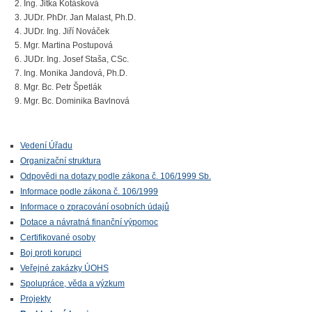
Ing. Jitka Kotásková
JUDr. PhDr. Jan Malast, Ph.D.
JUDr. Ing. Jiří Nováček
Mgr. Martina Postupová
JUDr. Ing. Josef Staša, CSc.
Ing. Monika Jandová, Ph.D.
Mgr. Bc. Petr Špetlák
Mgr. Bc. Dominika Bavlnová
Vedení Úřadu
Organizační struktura
Odpovědi na dotazy podle zákona č. 106/1999 Sb.
Informace podle zákona č. 106/1999
Informace o zpracování osobních údajů
Dotace a návratná finanční výpomoc
Certifikované osoby
Boj proti korupci
Veřejné zakázky ÚOHS
Spolupráce, věda a výzkum
Projekty