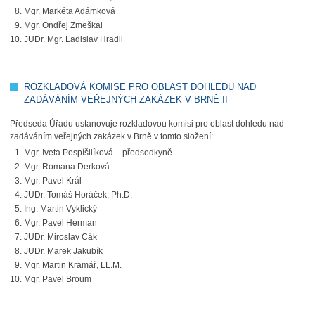
Mgr. Markéta Adámková
Mgr. Ondřej Zmeškal
JUDr. Mgr. Ladislav Hradil
ROZKLADOVÁ KOMISE PRO OBLAST DOHLEDU NAD
ZADÁVÁNÍM VEŘEJNÝCH ZAKÁZEK V BRNĚ II
Předseda Úřadu ustanovuje rozkladovou komisi pro oblast dohledu nad
zadáváním veřejných zakázek v Brně v tomto složení:
Mgr. Iveta Pospíšilíková – předsedkyně
Mgr. Romana Derková
Mgr. Pavel Král
JUDr. Tomáš Horáček, Ph.D.
Ing. Martin Vyklický
Mgr. Pavel Herman
JUDr. Miroslav Cák
JUDr. Marek Jakubík
Mgr. Martin Kramář, LL.M.
Mgr. Pavel Broum