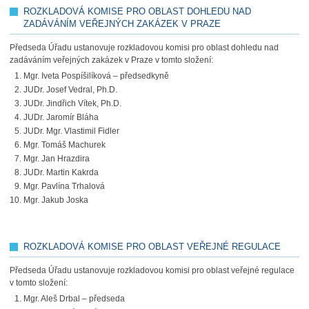
ROZKLADOVÁ KOMISE PRO OBLAST DOHLEDU NAD
ZADÁVÁNÍM VEŘEJNÝCH ZAKÁZEK V PRAZE
Předseda Úřadu ustanovuje rozkladovou komisi pro oblast dohledu nad
zadáváním veřejných zakázek v Praze v tomto složení:
Mgr. Iveta Pospíšilíková – předsedkyně
JUDr. Josef Vedral, Ph.D.
JUDr. Jindřich Vítek, Ph.D.
JUDr. Jaromír Bláha
JUDr. Mgr. Vlastimil Fidler
Mgr. Tomáš Machurek
Mgr. Jan Hrazdira
JUDr. Martin Kakrda
Mgr. Pavlína Trhalová
Mgr. Jakub Joska
ROZKLADOVÁ KOMISE PRO OBLAST VEŘEJNÉ REGULACE
Předseda Úřadu ustanovuje rozkladovou komisi pro oblast veřejné regulace
v tomto složení:
Mgr. Aleš Drbal – předseda