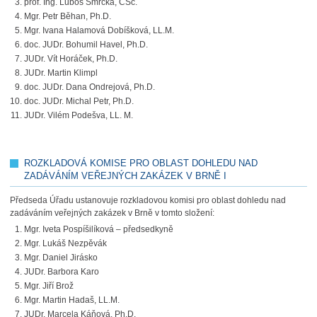
prof. Ing. Luboš Smrčka, CSc.
Mgr. Petr Běhan, Ph.D.
Mgr. Ivana Halamová Dobíšková, LL.M.
doc. JUDr. Bohumil Havel, Ph.D.
JUDr. Vít Horáček, Ph.D.
JUDr. Martin Klimpl
doc. JUDr. Dana Ondrejová, Ph.D.
doc. JUDr. Michal Petr, Ph.D.
JUDr. Vilém Podešva, LL. M.
ROZKLADOVÁ KOMISE PRO OBLAST DOHLEDU NAD
ZADÁVÁNÍM VEŘEJNÝCH ZAKÁZEK V BRNĚ I
Předseda Úřadu ustanovuje rozkladovou komisi pro oblast dohledu nad
zadáváním veřejných zakázek v Brně v tomto složení:
Mgr. Iveta Pospíšilíková – předsedkyně
Mgr. Lukáš Nezpěvák
Mgr. Daniel Jirásko
JUDr. Barbora Karo
Mgr. Jiří Brož
Mgr. Martin Hadaš, LL.M.
JUDr. Marcela Káňová, Ph.D.