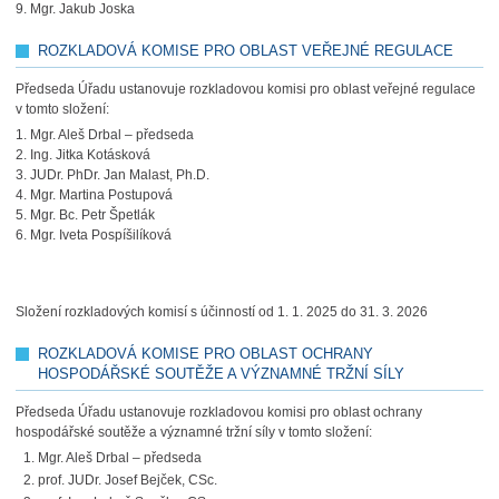
9. Mgr. Jakub Joska
ROZKLADOVÁ KOMISE PRO OBLAST VEŘEJNÉ REGULACE
Předseda Úřadu ustanovuje rozkladovou komisi pro oblast veřejné regulace
v tomto složení:
1. Mgr. Aleš Drbal – předseda
2. Ing. Jitka Kotásková
3. JUDr. PhDr. Jan Malast, Ph.D.
4. Mgr. Martina Postupová
5. Mgr. Bc. Petr Špetlák
6. Mgr. Iveta Pospíšilíková
Složení rozkladových komisí s účinností od 1. 1. 2025 do 31. 3. 2026
ROZKLADOVÁ KOMISE PRO OBLAST OCHRANY
HOSPODÁŘSKÉ SOUTĚŽE A VÝZNAMNÉ TRŽNÍ SÍLY
Předseda Úřadu ustanovuje rozkladovou komisi pro oblast ochrany
hospodářské soutěže a významné tržní síly v tomto složení:
Mgr. Aleš Drbal – předseda
prof. JUDr. Josef Bejček, CSc.