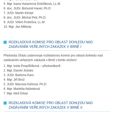
5. Mgr. Ivana Halamová Dobíšková, LL.M.
6. doc. JUDr. Bohumil Havel, Ph.D.
7. JUDr. Martin Klimpl
8. doc. JUDr. Michal Petr, Ph.D.
9. JUDr. Vilém Podešva, LL.M.
10. Mgr. Jan Měkota
ROZKLADOVÁ KOMISE PRO OBLAST DOHLEDU NAD
ZADÁVÁNÍM VEŘEJNÝCH ZAKÁZEK V BRNĚ I
Předseda Úřadu ustanovuje rozkladovou komisi pro oblast dohledu nad
zadáváním veřejných zakázek v Brně v tomto složení:
1. Mgr. Iveta Pospíšilíková – předsedkyně
2. Mgr. Daniel Jirásko
3. JUDr. Barbora Karo
4. Mgr. Jiří Brož
5. JUDr. Marcela Káňová, Ph.D.
6. Mgr. Markéta Adámková
7. Mgr. Aleš Drbal
ROZKLADOVÁ KOMISE PRO OBLAST DOHLEDU NAD
ZADÁVÁNÍM VEŘEJNÝCH ZAKÁZEK V BRNĚ II