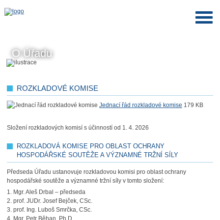
O Úřadu
ROZKLADOVÉ KOMISE
Jednací řád rozkladové komise
179 KB
Složení rozkladových komisí s účinností od 1. 4. 2026
ROZKLADOVÁ KOMISE PRO OBLAST OCHRANY
HOSPODÁŘSKÉ SOUTĚŽE A VÝZNAMNÉ TRŽNÍ SÍLY
Předseda Úřadu ustanovuje rozkladovou komisi pro oblast ochrany
hospodářské soutěže a významné tržní síly v tomto složení:
1. Mgr. Aleš Drbal – předseda
2. prof. JUDr. Josef Bejček, CSc.
3. prof. Ing. Luboš Smrčka, CSc.
4. Mgr. Petr Běhan, Ph.D.