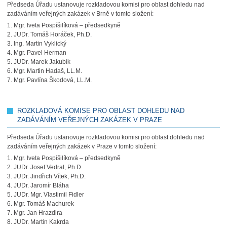
Předseda Úřadu ustanovuje rozkladovou komisi pro oblast dohledu nad
zadáváním veřejných zakázek v Brně v tomto složení:
1. Mgr. Iveta Pospíšilíková – předsedkyně
2. JUDr. Tomáš Horáček, Ph.D.
3. Ing. Martin Vyklický
4. Mgr. Pavel Herman
5. JUDr. Marek Jakubík
6. Mgr. Martin Hadaš, LL.M.
7. Mgr. Pavlína Škodová, LL.M.
ROZKLADOVÁ KOMISE PRO OBLAST DOHLEDU NAD
ZADÁVÁNÍM VEŘEJNÝCH ZAKÁZEK V PRAZE
Předseda Úřadu ustanovuje rozkladovou komisi pro oblast dohledu nad
zadáváním veřejných zakázek v Praze v tomto složení:
1. Mgr. Iveta Pospíšilíková – předsedkyně
2. JUDr. Josef Vedral, Ph.D.
3. JUDr. Jindřich Vítek, Ph.D.
4. JUDr. Jaromír Bláha
5. JUDr. Mgr. Vlastimil Fidler
6. Mgr. Tomáš Machurek
7. Mgr. Jan Hrazdira
8. JUDr. Martin Kakrda