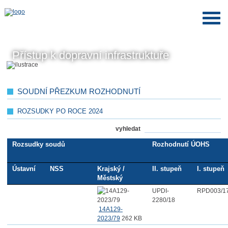
Přístup k dopravní infrastruktuře
SOUDNÍ PŘEZKUM ROZHODNUTÍ
ROZSUDKY PO ROCE 2024
vyhledat
Rozsudky soudů
Rozhodnutí ÚOHS
Ústavní
NSS
Krajský /
II. stupeň
I. stupeň
Městský
UPDI-
RPD003/1
2280/18
14A129-
2023/79
262 KB