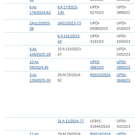
6 As
6 A 17/2023-
UPDI-
UPDI-
176/2024-63
130
0270/23
3896/22
2As12/2025-
3A51/2023-73
UPDI-
UPDI-
38
0508/2023
0184/23
8 A 141/2023-
UPDI-
UPDI-
44
3191/23
1930/23
4 As
10 A 115/2023-
UPDI-
109/2025-29
47
2452/23
10 As
UPDI-
UPDI-
59/2024-45
3883/23
2805/23
3 As
29 Af 25/2024-
R0010/2024
UPDI-
129/2025-26
92
3606/23
31 A 11/2024-77
UOHS-
UPDI-
01844/2024
4323/23
21 As
2
9 Af 29/2024-
R0014/2024
UPDI-