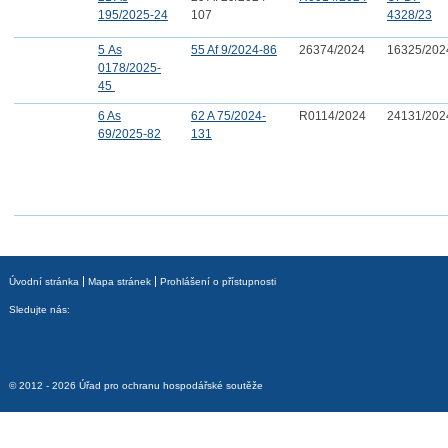
195/2025-24
107
4328/23
5 As
55 Af 9/2024-86
26374/2024
16325/202
0178/2025-
45
6 As
62 A 75/2024-
R0114/2024
24131/202
69/2025-82
131
Úvodní stránka
Mapa stránek
Prohlášení o přístupnosti
Sledujte nás:
© 2012 - 2026 Úřad pro ochranu hospodářské soutěže