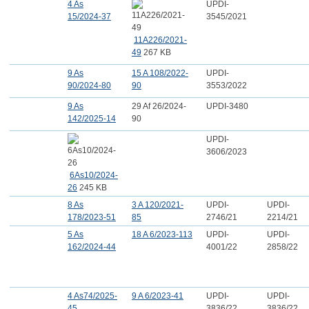
4 As
UPDI-
15/2024-37
3545/2021
11A226/2021-
49
267 KB
9 As
15 A 108/2022-
UPDI-
90/2024-80
90
3553/2022
9 As
29 Af 26/2024-
UPDI-3480
142/2025-14
90
UPDI-
3606/2023
6As10/2024-
26
245 KB
8 As
3 A 120/2021-
UPDI-
UPDI-
178/2023-51
85
2746/21
2214/21
5 As
18 A 6/2023-113
UPDI-
UPDI-
162/2024-44
4001/22
2858/22
4 As74/2025-
9 A 6/2023-41
UPDI-
UPDI-
45
3836/22
3836/22