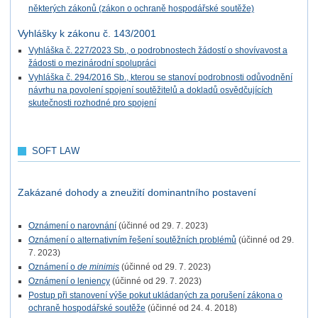
některých zákonů (zákon o ochraně hospodářské soutěže)
Vyhlášky k zákonu č. 143/2001
Vyhláška č. 227/2023 Sb., o podrobnostech žádostí o shovívavost a
žádosti o mezinárodní spolupráci
Vyhláška č. 294/2016 Sb., kterou se stanoví podrobnosti odůvodnění
návrhu na povolení spojení soutěžitelů a dokladů osvědčujících
skutečnosti rozhodné pro spojení
SOFT LAW
Zakázané dohody a zneužití dominantního postavení
Oznámení o narovnání
(účinné od 29. 7. 2023)
Oznámení o alternativním řešení soutěžních problémů
(účinné od 29.
7. 2023)
Oznámení o
de minimis
(účinné od 29. 7. 2023)
Oznámení o leniency
(účinné od 29. 7. 2023)
Postup při stanovení výše pokut ukládaných za porušení zákona o
ochraně hospodářské soutěže
(účinné od 24. 4. 2018)