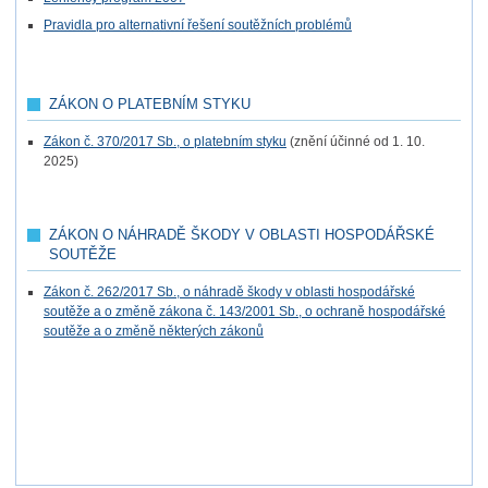
Pravidla pro alternativní řešení soutěžních problémů
ZÁKON O PLATEBNÍM STYKU
Zákon č. 370/2017 Sb., o platebním styku
(znění účinné od 1. 10.
2025)
ZÁKON O NÁHRADĚ ŠKODY V OBLASTI HOSPODÁŘSKÉ
SOUTĚŽE
Zákon č. 262/2017 Sb., o náhradě škody v oblasti hospodářské
soutěže a o změně zákona č. 143/2001 Sb., o ochraně hospodářské
soutěže a o změně některých zákonů