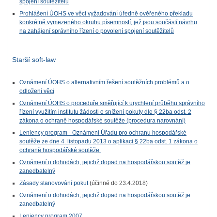
spojení soutěžitelů
Prohlášení ÚOHS ve věci vyžadování úředně ověřeného překladu
konkrétně vymezeného okruhu písemností, jež jsou součástí návrhu
na zahájení správního řízení o povolení spojení soutěžitelů
Starší soft-law
Oznámení ÚOHS o alternativním řešení soutěžních problémů a o
odložení věci
Oznámení ÚOHS o proceduře směřující k urychlení průběhu správního
řízení využitím institutu žádosti o snížení pokuty dle § 22ba odst. 2
zákona o ochraně hospodářské soutěže (procedura narovnání)
Leniency program - Oznámení Úřadu pro ochranu hospodářské
soutěže ze dne 4. listopadu 2013 o aplikaci § 22ba odst. 1 zákona o
ochraně hospodářské soutěže
Oznámení o dohodách, jejichž dopad na hospodářskou soutěž je
zanedbatelný
Zásady stanovování pokut
(účinné do 23.4.2018)
Oznámení o dohodách, jejichž dopad na hospodářskou soutěž je
zanedbatelný
Leniency program 2007