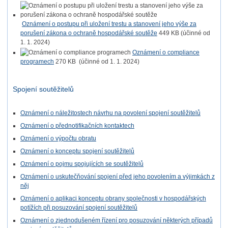
Oznámení o postupu při uložení trestu a stanovení jeho výše za
porušení zákona o ochraně hospodářské soutěže
449 KB
(účinné od
1. 1. 2024)
Oznámení o compliance
programech
270 KB
(účinné od 1. 1. 2024)
Spojení soutěžitelů
Oznámení o náležitostech návrhu na povolení spojení soutěžitelů
Oznámení o přednotifikačních kontaktech
Oznámení o výpočtu obratu
Oznámení o konceptu spojení soutěžitelů
Oznámení o pojmu spojujících se soutěžitelů
Oznámení o uskutečňování spojení před jeho povolením a výjimkách z
něj
Oznámení o aplikaci konceptu obrany společnosti v hospodářských
potížích při posuzování spojení soutěžitelů
Oznámení o zjednodušeném řízení pro posuzování některých případů