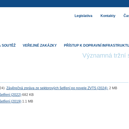
Legislativa
Kontakty
Čas
 SOUTĚŽ
VEŘEJNÉ ZAKÁZKY
PŘÍSTUP K DOPRAVNÍ INFRASTRUKT
Významná tržní s
Závěrečná zpráva ze sektorových šetření po novele ZVTS (2024)
2 MB
šetření (2022)
682 KB
šetření (2019)
1.1 MB