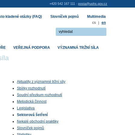
+420 542 167 111 ·
posta@uohs.gov.cz
to kladené otázky (FAQ)
Slovníček pojmů
Multimedia
cs
|
en
UŘE
VEŘEJNÁ PODPORA
VÝZNAMNÁ TRŽNÍ SÍLA
íla
Aktuality z významné tržní síly
Sbírky rozhodnutí
Soudní přezkum rozhodnutí
Metodická činnost
Legislativa
Sektorová šetření
Nekalé obchodní praktiky
Slovníček pojmů
Statistiky