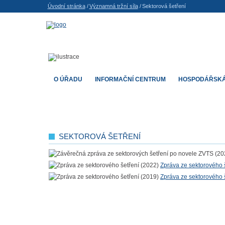
Úvodní stránka
/
Významná tržní síla
/
Sektorová šetření
O ÚŘADU
INFORMAČNÍ CENTRUM
HOSPODÁŘSKÁ
SEKTOROVÁ ŠETŘENÍ
Zpráva ze sektorového 
Zpráva ze sektorového 