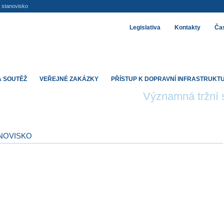
o stanovisko
Legislativa
Kontakty
Čas
 SOUTĚŽ
VEŘEJNÉ ZAKÁZKY
PŘÍSTUP K DOPRAVNÍ INFRASTRUKT
Významná tržní s
ANOVISKO