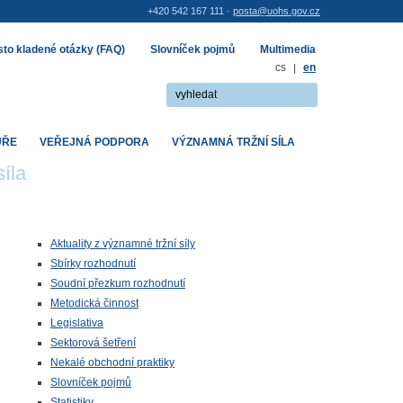
+420 542 167 111 ·
posta@uohs.gov.cz
to kladené otázky (FAQ)
Slovníček pojmů
Multimedia
cs
|
en
UŘE
VEŘEJNÁ PODPORA
VÝZNAMNÁ TRŽNÍ SÍLA
íla
Aktuality z významné tržní síly
Sbírky rozhodnutí
Soudní přezkum rozhodnutí
Metodická činnost
Legislativa
Sektorová šetření
Nekalé obchodní praktiky
Slovníček pojmů
Statistiky