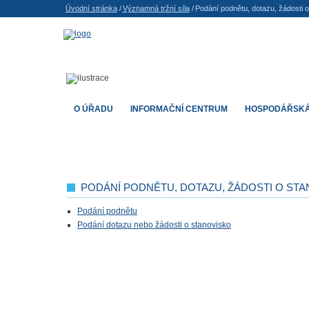
Úvodní stránka
/
Významná tržní síla
/
Podání podnětu, dotazu, žádosti 
O ÚŘADU
INFORMAČNÍ CENTRUM
HOSPODÁŘSKÁ
PODÁNÍ PODNĚTU, DOTAZU, ŽÁDOSTI O ST
Podání podnětu
Podání dotazu nebo žádosti o stanovisko