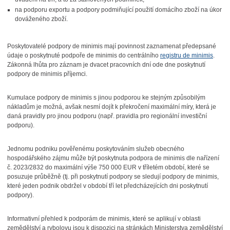
na podporu exportu a podpory podmiňující použití domácího zboží na úkor
dováženého zboží.
Poskytovatelé podpory de minimis mají povinnost zaznamenat předepsané
údaje o poskytnuté podpoře de minimis do centrálního
registru de minimis
.
Zákonná lhůta pro záznam je dvacet pracovních dní ode dne poskytnutí
podpory de minimis příjemci.
Kumulace podpory de minimis s jinou podporou ke stejným způsobilým
nákladům je možná, avšak nesmí dojít k překročení maximální míry, která je
daná pravidly pro jinou podporu (např. pravidla pro regionální investiční
podporu).
Jednomu podniku pověřenému poskytováním služeb obecného
hospodářského zájmu může být poskytnuta podpora de minimis dle nařízení
č. 2023/2832 do maximální výše 750 000 EUR v tříletém období, které se
posuzuje průběžně (tj. při poskytnutí podpory se sledují podpory de minimis,
které jeden podnik obdržel v období tří let předcházejících dni poskytnutí
podpory).
Informativní přehled k podporám de minimis, které se aplikují v oblasti
zemědělství a rybolovu jsou k dispozici na stránkách Ministerstva zemědělství