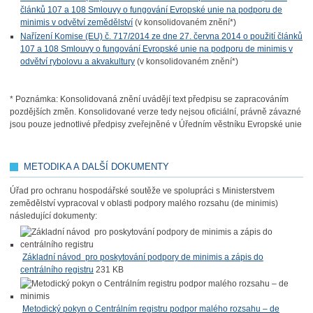
článků 107 a 108 Smlouvy o fungování Evropské unie na podporu de
minimis v odvětví zemědělství
(v konsolidovaném znění*)
Nařízení Komise (EU) č. 717/2014 ze dne 27. června 2014 o použití článků
107 a 108 Smlouvy o fungování Evropské unie na podporu de minimis v
odvětví rybolovu a akvakultury
(v konsolidovaném znění*)
* Poznámka: Konsolidovaná znění uvádějí text předpisu se zapracováním
pozdějších změn. Konsolidované verze tedy nejsou oficiální, právně závazné
jsou pouze jednotlivé předpisy zveřejněné v Úředním věstníku Evropské unie
METODIKA A DALŠÍ DOKUMENTY
Úřad pro ochranu hospodářské soutěže ve spolupráci s Ministerstvem
zemědělství vypracoval v oblasti podpory malého rozsahu (de minimis)
následující dokumenty:
Základní návod pro poskytování podpory de minimis a zápis do
centrálního registru
231 KB
Metodický pokyn o Centrálním registru podpor malého rozsahu – de