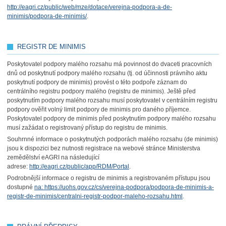
http://eagri.cz/public/web/mze/dotace/verejna-podpora-a-de-
minimis/podpora-de-minimis/
.
REGISTR DE MINIMIS
Poskytovatel podpory malého rozsahu má povinnost do dvaceti pracovních
dnů od poskytnutí podpory malého rozsahu (tj. od účinnosti právního aktu
poskytnutí podpory de minimis) provést o této podpoře záznam do
centrálního registru podpory malého (registru de minimis). Ještě před
poskytnutím podpory malého rozsahu musí poskytovatel v centrálním registru
podpory ověřit volný limit podpory de minimis pro daného příjemce.
Poskytovatel podpory de minimis před poskytnutím podpory malého rozsahu
musí zažádat o registrovaný přístup do registru de minimis.
Souhrnné informace o poskytnutých podporách malého rozsahu (de minimis)
jsou k dispozici bez nutnosti registrace na webové stránce Ministerstva
zemědělství eAGRI na následující
adrese:
http://eagri.cz/public/app/RDM/Portal
.
Podrobnější informace o registru de minimis a registrovaném přístupu jsou
dostupné
na: https://uohs.gov.cz/cs/verejna-podpora/podpora-de-minimis-a-
registr-de-minimis/centralni-registr-podpor-maleho-rozsahu.html
.