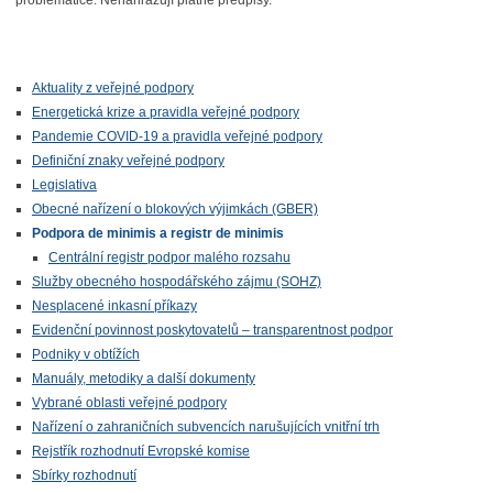
problematice.
Nenahrazují platné předpisy.
Aktuality z veřejné podpory
Energetická krize a pravidla veřejné podpory
Pandemie COVID-19 a pravidla veřejné podpory
Definiční znaky veřejné podpory
Legislativa
Obecné nařízení o blokových výjimkách (GBER)
Podpora de minimis a registr de minimis
Centrální registr podpor malého rozsahu
Služby obecného hospodářského zájmu (SOHZ)
Nesplacené inkasní příkazy
Evidenční povinnost poskytovatelů – transparentnost podpor
Podniky v obtížích
Manuály, metodiky a další dokumenty
Vybrané oblasti veřejné podpory
Nařízení o zahraničních subvencích narušujících vnitřní trh
Rejstřík rozhodnutí Evropské komise
Sbírky rozhodnutí