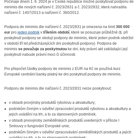
Počínaje dnem 1. 6. 2024 je v České republice možné poskytovat podporu de
minimis dle nových nařízení č. 2023/2831 a č. 2023/2832, která nahradila
nařízení č. 1407/2013 a nařízení č. 360/2012.
Podpora de minimis dle nařízení č. 2023/2831 je omezena na limit
300 000
eur
pro
jeden podnik
v
tříletém období
, které se posuzuje průběžně (tj. při
poskytnutí podpory se sledují podpory de minimis, které jeden podnik obdržel
v období tří let předcházejících dni poskytnutí podpory). Podpora de
minimis
se považuje za poskytnutou
ke dni, kdy právní akt zakládající její
poskytnutí nabude právní moci či účinnosti.
Pro přepočet částky podpory de minimis z EUR na Kč se používá kurz
Evropské centrální banky platný ke dni poskytnutí podpory de minimis.
Podporu de minimis dle nařízení č. 2023/2831 nelze poskytnout:
v oblasti provýroby produktů rybolovu a akvakultury;
podnikům činným v odvětví zpracování produktů rybolovu a akvakultury a
jejich uvádění na trh, a to za stanovených podmínek;
v oblasti prvovýroby zemědělských produktů uvedených v příloze I
Smlouvy o fungování Evropské unie;
podnikům činným v odvětví zpracovávání zemědělských produktů a jejich
uvádění na trh, a to za stanovených podmínek;