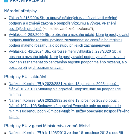
PRÁVNÍ PŘEDPISY
Národní předpisy
Zákon č. 215/2004 Sb., o úpravě některých vztahů v oblasti veřejné
podpory a o změně zákona o podpoře výzkumu a vývoje, ve znění
pozdějších předpisů
(konsolidované znění zákona*);
Vyhláška č. 298/2020 Sb., o obsahu a rozsahu údajů, které je poskytovatel
podpory malého rozsahu povinen zaznamenat do centrálního registru
podpor malého rozsahu, a o postupu při jejich zaznamenávání
Vyhláška č. 426/2024 Sb., kterou se mění vyhláška č. 298/2020 Sb., o
obsahu a rozsahu údajů, které je poskytovatel podpory malého rozsahu
povinen zaznamenat do centrálního registru podpor malého rozsahu, a o
postupu při jejich zaznamenávání
Předpisy EU - aktuální
Nařízení Komise (EU) 2023/2831 ze dne 13. prosince 2023 o použití
článků 107 a 108 Smlouvy o fungování Evropské unie na podporu de
minimis
Nařízení Komise (EU) 2023/2832 ze dne 13. prosince 2023 o použití
článků 107 a 108 Smlouvy o fungování Evropské unie na podporu de
minimis udílenou podnikům poskytujícím služby obecného hospodářského
zájmu
Předpisy EU v gesci Ministerstva zemědělství
Nařízení Komise (EU) č. 1408/2013 ze dne 18. prosince 2013 o použití