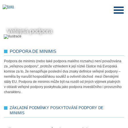
Veřejná podpora
PODPORA DE MINIMIS
Podpora de minimis (nebo také podpora malého rozsahu) není považována
za „veřejnou podporu“, protože vzhledem k její nízké částce má Evropská
komise za to, že nenaplňuje poslední dva znaky definice veřejné podpory –
neměla by narušit hospodářskou soutěž a ovlivnit obchod mezi členskými
státy EU. Podpora de minimis může být na rozdíl od jiných výjimek platných
v oblasti veřejné podpory poskytnuta jako podpora investičního i provozního
charakteru.
ZÁKLADNÍ PODMÍNKY POSKYTOVÁNÍ PODPORY DE
MINIMIS