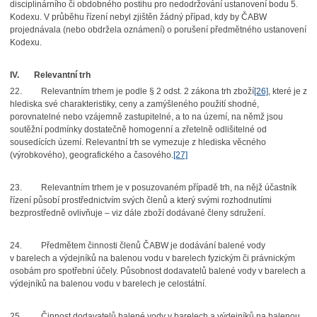
disciplinárního či obdobného postihu pro nedodržování ustanovení bodu 5.
Kodexu. V průběhu řízení nebyl zjištěn žádný případ, kdy by ČABW
projednávala (nebo obdržela oznámení) o porušení předmětného ustanovení
Kodexu.
IV.
Relevantní trh
22.
Relevantním trhem je podle § 2 odst. 2 zákona trh zboží
[26]
, které je z
hlediska své charakteristiky, ceny a zamýšleného použití shodné,
porovnatelné nebo vzájemně zastupitelné, a to na území, na němž jsou
soutěžní podmínky dostatečně homogenní a zřetelně odlišitelné od
sousedících území. Relevantní trh se vymezuje z hlediska věcného
(výrobkového), geografického a časového.
[27]
23.
Relevantním trhem je v posuzovaném případě trh, na nějž účastník
řízení působí prostřednictvím svých členů a který svými rozhodnutími
bezprostředně ovlivňuje – viz dále zboží dodávané členy sdružení.
24.
Předmětem činnosti členů ČABW je dodávání balené vody
v barelech a výdejníků na balenou vodu v barelech fyzickým či právnickým
osobám pro spotřební účely. Působnost dodavatelů balené vody v barelech a
výdejníků na balenou vodu v barelech je celostátní.
25.
Činnost dodavatelů balené vody v barelech a výdejníků na balenou