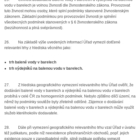
vodu v barelech je volnou živností dle živnostenského zákona. Provozovat
tuto živnost mohou osoby, které splní podmínky stanovené živnostenským
zákonem. Základní podmínkou pro provozování živnosti je splnění
všeobecných podmínek stanovených v § 6 živnostenského zákona
(bezúhonnost a plná svéprávnost).
26.
Na základě výše uvedených informací Úřad vymezil dotčené
relevantní trhy z hlediska věcného jako:
trh balené vody v barelech
trh výdejníků na balenou vodu v barelech.
27.
Z hlediska geografického vymezení relevantního trhu Úřad ověřil, že
dodávání balené vody v barelech a výdejníků na balenou vodu v barelech
probíhá v celé ČR za homogenních podmínek. Nebylo zjištěno dílčí území, na
němž by podmínky soutěže byly zřetelně odlišné. Zájemce o dodávání
balené vody v barelech a výdejníků na balenou vodu v barelech může využít
služeb kteréhokoliv dodavatele.
28.
Dále při vymezení geografického relevantního trhu vzal Úřad v úvahu
též judikaturu, podle níž neexistence přeshraničních obchodů, popř. jejich
existence pouze v zanedbatelné míře, silně indikuje potřebu vymezit