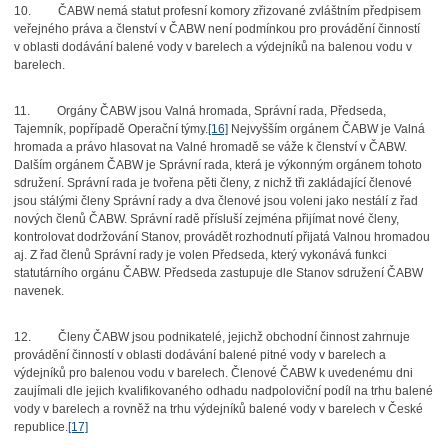
10.
ČABW nemá statut profesní komory zřizované zvláštním předpisem
veřejného práva a členství v ČABW není podmínkou pro provádění činností
v oblasti dodávání balené vody v barelech a výdejníků na balenou vodu v
barelech.
11.
Orgány ČABW jsou Valná hromada, Správní rada, Předseda,
Tajemník, popřípadě Operační týmy.
[16]
Nejvyšším orgánem ČABW je Valná
hromada a právo hlasovat na Valné hromadě se váže k členství v ČABW.
Dalším orgánem ČABW je Správní rada, která je výkonným orgánem tohoto
sdružení. Správní rada je tvořena pěti členy, z nichž tři zakládající členové
jsou stálými členy Správní rady a dva členové jsou voleni jako nestálí z řad
nových členů ČABW. Správní radě přísluší zejména přijímat nové členy,
kontrolovat dodržování Stanov, provádět rozhodnutí přijatá Valnou hromadou
aj. Z řad členů Správní rady je volen Předseda, který vykonává funkci
statutárního orgánu ČABW. Předseda zastupuje dle Stanov sdružení ČABW
navenek.
12.
Členy ČABW jsou podnikatelé, jejichž obchodní činnost zahrnuje
provádění činností v oblasti dodávání balené pitné vody v barelech a
výdejníků pro balenou vodu v barelech. Členové ČABW k uvedenému dni
zaujímali dle jejich kvalifikovaného odhadu nadpoloviční podíl na trhu balené
vody v barelech a rovněž na trhu výdejníků balené vody v barelech v České
republice.
[17]