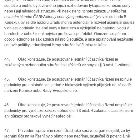
výdejníků na balenou vodu v barelech odrazováni od efektivní cenové
soutěže a mohlo být ovlivněno jejich rozhodování týkající se konečné ceny
nebo i její nákladové struktury. Při neexistenci tohoto zákazu
„nepřebírat
ostatním členům ČABW klienty cenovým podbízením“
(viz v textu bodu 5.
Kodexu), by se dle názoru Úřadu mohla potenciálně rozvíjet účinnější soutěž
v oblasti dodávání balené vody v barelech a výdejníků na balenou vodu v
barelech, z čehož mohl nejvíce profitovat spotřebitel. Omezení se přitom
dotklo jednoho ze základních nástrojů soutěže, a sice uplatňování nezávislé
cenové politiky jednotlivými členy sdružení vůči zákazníkům.
44.
Úřad konstatuje, že posuzované jednání účastníka řízení je
zakázaným rozhodnutím sdružení soutěžitelů ve smyslu § 3 odst. 1 zákona.
45.
Úřad konstatuje, že posuzované jednání účastníka řízení nesplňuje
podmínky pro uplatnění ani jedné z blokových výjimek přijatých na základě
nařízení Komise nebo Rady Evropské unie.
46.
Úřad konstatuje, že posuzované jednání účastníka řízení nesplňuje
podmínky pro vynětí ze zákazu dohod dle § 3 odst. 4 zákona; účastník řízení
ani důkazy pro takové vynětí nepředložil.
47.
Při vedení správního řízení Úřad jako správní orgán nezjistil, že by
jednání účastníka řízení bylo přímo nebo nepřímo, skutečně či potenciálně