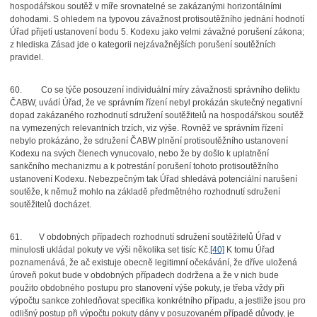
hospodářskou soutěž v míře srovnatelné se zakázanými horizontálními
dohodami. S ohledem na
typovou závažnost protisoutěžního jednání
hodnotí
Úřad přijetí ustanovení bodu 5. Kodexu jako velmi závažné porušení zákona;
z hlediska Zásad jde o kategorii nejzávažnějších porušení soutěžních
pravidel.
60.
Co se týče posouzení individuální míry závažnosti správního deliktu
ČABW, uvádí Úřad, že ve správním řízení nebyl prokázán skutečný negativní
dopad zakázaného rozhodnutí sdružení soutěžitelů na hospodářskou soutěž
na vymezených relevantních trzích, viz výše. Rovněž ve správním řízení
nebylo prokázáno, že sdružení ČABW plnění protisoutěžního ustanovení
Kodexu na svých členech vynucovalo, nebo že by došlo k uplatnění
sankčního mechanizmu a k potrestání porušení tohoto protisoutěžního
ustanovení Kodexu. Nebezpečným tak Úřad shledává potenciální narušení
soutěže, k němuž mohlo na základě předmětného rozhodnutí sdružení
soutěžitelů docházet.
61.
V obdobných případech rozhodnutí sdružení soutěžitelů Úřad v
minulosti ukládal pokuty ve výši několika set tisíc Kč.
[40]
K tomu Úřad
poznamenává, že ač existuje obecně legitimní očekávání, že dříve uložená
úroveň pokut bude v obdobných případech dodržena a že v nich bude
použito obdobného postupu pro stanovení výše pokuty, je třeba vždy při
výpočtu sankce zohledňovat specifika konkrétního případu, a jestliže jsou pro
odlišný postup při výpočtu pokuty dány v posuzovaném případě důvody, je