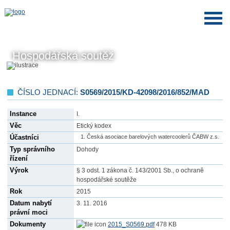
Hospodářská soutěž
ČÍSLO JEDNACÍ:
S0569/2015/KD-42098/2016/852/MAD
Instance
I.
Věc
Etický kodex
Účastníci
Česká asociace barelových watercoolerů ČABW z.s.
Typ správního
Dohody
řízení
Výrok
§ 3 odst. 1 zákona č. 143/2001 Sb., o ochraně
hospodářské soutěže
Rok
2015
Datum nabytí
3. 11. 2016
právní moci
Dokumenty
2015_S0569.pdf
478 KB