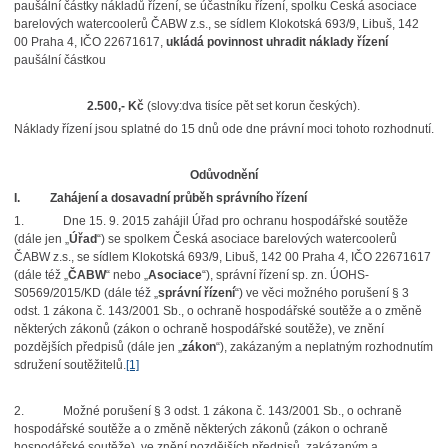
paušální částky nákladů řízení, se účastníku řízení, spolku Česká asociace
barelových watercoolerů ČABW z.s., se sídlem Klokotská 693/9, Libuš, 142
00 Praha 4, IČO 22671617,
ukládá povinnost uhradit náklady řízení
paušální částkou
2.500,- Kč
(slovy:
dva tisíce pět set korun českých).
Náklady řízení jsou splatné do 15 dnů ode dne právní moci tohoto rozhodnutí.
Odůvodnění
I.
Zahájení a dosavadní průběh správního řízení
1.
Dne 15. 9. 2015 zahájil Úřad pro ochranu hospodářské soutěže
(dále jen „
Úřad
“) se spolkem Česká asociace barelových watercoolerů
ČABW z.s., se sídlem Klokotská 693/9, Libuš, 142 00 Praha 4, IČO 22671617
(dále též „
ČABW
“ nebo „
Asociace
“), správní řízení sp. zn. ÚOHS-
S0569/2015/KD (dále též „
správní řízení
“) ve věci možného porušení § 3
odst. 1 zákona č. 143/2001 Sb., o ochraně hospodářské soutěže a o změně
některých zákonů (zákon o ochraně hospodářské soutěže), ve znění
pozdějších předpisů (dále jen „
zákon
“), zakázaným a neplatným rozhodnutím
sdružení soutěžitelů.
[1]
2.
Možné porušení § 3 odst. 1 zákona č. 143/2001 Sb., o ochraně
hospodářské soutěže a o změně některých zákonů (zákon o ochraně
hospodářské soutěže), ve znění pozdějších předpisů, zakázaným a