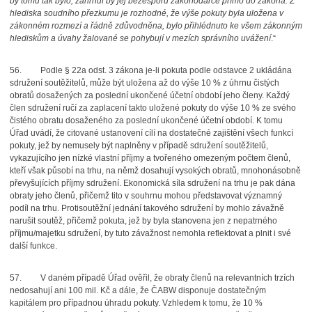
by tomu tak bylo, zahrnul by jej bezesporu zákonodárce přímo do zákona. Z
hlediska soudního přezkumu je rozhodné, že výše pokuty byla uložena v
zákonném rozmezí a řádně zdůvodněna, bylo přihlédnuto ke všem zákonným
hlediskům a úvahy žalované se pohybují v mezích správního uvážení
.“
56.
Podle § 22a odst. 3 zákona je-li pokuta podle odstavce 2 ukládána
sdružení soutěžitelů, může být uložena až do výše 10 % z úhrnu čistých
obratů dosažených za poslední ukončené účetní období jeho členy. Každý
člen sdružení ručí za zaplacení takto uložené pokuty do výše 10 % ze svého
čistého obratu dosaženého za poslední ukončené účetní období. K tomu
Úřad uvádí, že citované ustanovení cílí na dostatečné zajištění všech funkcí
pokuty, jež by nemusely být naplněny v případě sdružení soutěžitelů,
vykazujícího jen nízké vlastní příjmy a tvořeného omezeným počtem členů,
kteří však působí na trhu, na němž dosahují vysokých obratů, mnohonásobně
převyšujících příjmy sdružení. Ekonomická síla sdružení na trhu je pak dána
obraty jeho členů, přičemž tito v souhrnu mohou představovat významný
podíl na trhu. Protisoutěžní jednání takového sdružení by mohlo závažně
narušit soutěž, přičemž pokuta, jež by byla stanovena jen z nepatrného
příjmu/majetku sdružení, by tuto závažnost nemohla reflektovat a plnit i své
další funkce.
57.
V daném případě Úřad ověřil, že obraty členů na relevantních trzích
nedosahují ani 100 mil. Kč a dále, že ČABW disponuje dostatečným
kapitálem pro případnou úhradu pokuty. Vzhledem k tomu, že 10 %