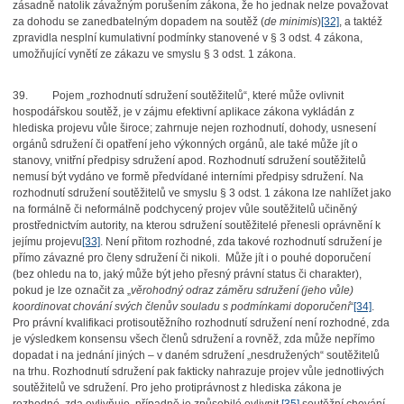
zásadně natolik závažným porušením zákona, že ho jednak nelze považovat
za dohodu se zanedbatelným dopadem na soutěž (
de minimis
)
[32]
, a taktéž
zpravidla nesplní kumulativní podmínky stanovené v § 3 odst. 4 zákona,
umožňující vynětí ze zákazu ve smyslu § 3 odst. 1 zákona.
39.
Pojem „rozhodnutí sdružení soutěžitelů“, které může ovlivnit
hospodářskou soutěž, je v zájmu efektivní aplikace zákona vykládán z
hlediska projevu vůle široce; zahrnuje nejen rozhodnutí, dohody, usnesení
orgánů sdružení či opatření jeho výkonných orgánů, ale také může jít o
stanovy, vnitřní předpisy sdružení apod. Rozhodnutí sdružení soutěžitelů
nemusí být vydáno ve formě předvídané interními předpisy sdružení. Na
rozhodnutí sdružení soutěžitelů ve smyslu § 3 odst. 1 zákona lze nahlížet jako
na formálně či neformálně podchycený projev vůle soutěžitelů učiněný
prostřednictvím autority, na kterou sdružení soutěžitelé přenesli oprávnění k
jejímu projevu
[33]
. Není přitom rozhodné, zda takové rozhodnutí sdružení je
přímo závazné pro členy sdružení či nikoli.
Může jít i o pouhé doporučení
(bez ohledu na to, jaký může být jeho přesný právní status či charakter),
pokud je lze označit za „
věrohodný odraz záměru sdružení (jeho vůle)
koordinovat chování svých členů
v souladu s podmínkami doporučení
“
[34]
.
Pro právní kvalifikaci protisoutěžního rozhodnutí sdružení není rozhodné, zda
je výsledkem konsensu všech členů sdružení a rovněž, zda může nepřímo
dopadat i na jednání jiných – v daném sdružení „nesdružených“ soutěžitelů
na trhu. Rozhodnutí sdružení pak fakticky nahrazuje projev vůle jednotlivých
soutěžitelů ve sdružení. Pro jeho protiprávnost z hlediska zákona je