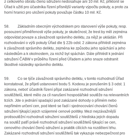
z celkového obratu členů sdružení nedosahuje ani 10 mil. Kč, přiklonil se
Úřad k užití pro účastníka řízení přísnější varianty výpočtu pokuty, a proto za
horní hranici pro uložení pokuty považuje částku 10 mil. Kč.
58.
Základním obecným východiskem pro stanovení výše pokuty, resp.
posouzení přiměřenosti výše pokuty, je skutečnost, že trest by měl zejména
odpovídat povaze a závažnosti správního deliktu, za nějž je ukládán. Při
rozhodování o výši pokuty Úřad dle § 22b odst. 2 zákona přihlédl zejména
k závažnosti správního deliktu, zejména ke způsobu jeho spáchání a jeho
následkům a k okolnostem, za nichž byl spáchán. Dále přihlédl k jednání
sdružení ČABW v průběhu řízení před Úřadem a jeho snaze odstranit
škodlivé následky správního deliktu.
59.
Co se týče závažnosti správního deliktu, v tomto rozhodnutí Úřad
konstatoval, že přijetí ustanovení bodu 5. Kodexu je porušením § 3 odst. 1
zákona, neboť účastník řízení přijal zakázané rozhodnutí sdružení
soutěžitelů, které mělo za cíl narušení hospodářské soutěže na relevantních
trzích. Jde o jednání spadající pod zakázané dohody o přímém nebo
nepřímém určení cen, pod které se řadí i sjednocování chování členů
sdružení týkající jejich vzájemné cenové politiky. Mezi nejzávažnější
protisoutěžní rozhodnutí sdružení soutěžitelů z hlediska jejich dopadu
na soutěž patří právě rozhodnutí sdružení soutěžitelů týkající se cen,
cenového chování členů sdružení a praktik cílících na rozdělení trhu.
Zakázané rozhodnutí sdružení soutěžitelů tak vykazuje nebezpečnost pro