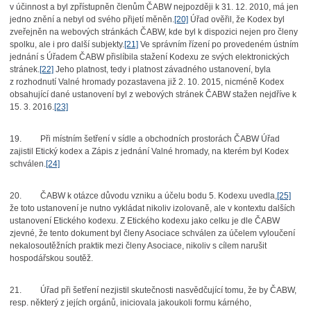
v účinnost a byl zpřístupněn členům ČABW nejpozději k 31. 12. 2010, má jen
jedno znění a nebyl od svého přijetí měněn.
[20]
Úřad ověřil, že Kodex byl
zveřejněn na webových stránkách ČABW, kde byl k dispozici nejen pro členy
spolku, ale i pro další subjekty.
[21]
Ve správním řízení po provedeném ústním
jednání s Úřadem ČABW přislíbila stažení Kodexu ze svých elektronických
stránek.
[22]
Jeho platnost, tedy i platnost závadného ustanovení, byla
z rozhodnutí Valné hromady pozastavena již 2. 10. 2015, nicméně Kodex
obsahující dané ustanovení byl z webových stránek ČABW stažen nejdříve k
15. 3. 2016.
[23]
19.
Při místním šetření v sídle a obchodních prostorách ČABW Úřad
zajistil Etický kodex a Zápis z jednání Valné hromady, na kterém byl Kodex
schválen.
[24]
20.
ČABW k otázce důvodu vzniku a účelu bodu 5. Kodexu uvedla,
[25]
že toto ustanovení je nutno vykládat nikoliv izolovaně, ale v kontextu dalších
ustanovení Etického kodexu. Z Etického kodexu jako celku je dle ČABW
zjevné, že tento dokument byl členy Asociace schválen za účelem vyloučení
nekalosoutěžních praktik mezi členy Asociace, nikoliv s cílem narušit
hospodářskou soutěž.
21.
Úřad při šetření nezjistil skutečnosti nasvědčující tomu, že by ČABW,
resp. některý z jejích orgánů, iniciovala jakoukoli formu kárného,