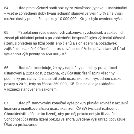
64.
Úřad proto výchozí podíl pokuty za závažnost (typovou i individuální
– včetně zohlednění doby trvání jednání) stanovil ve výši 4,5 % z nejvyšší
možné částky pro uložení pokuty 10.000.000,- Kč, jak bylo uvedeno výše.
65.
Při uplatnění výše uvedených zákonných východisek a základních
zásad při ukládání pokut a po zohlednění hospodářských výsledků účastníka
řízení, s ohledem na tržní podíl jeho členů a s ohledem na požadavek
zajištění dostatečně účinného prosazování soutěžního práva stanovil Úřad
výslednou výši pokuty na 450.000,- Kč.
66.
Úřad dále konstatuje, že byly naplněny podmínky pro aplikaci
ustanovení § 22ba odst. 2 zákona, kdy účastník řízení splnil všechny
podmínky pro narovnání, a snížil proto účastníku řízení výslednou částku
pokuty o 20 %, tedy na částku 360.000,- Kč. Tato pokuta je ukládána
v rozmezí stanoveném zákonem.
67.
Úřad při stanovování konečné výše pokuty přihlédl rovněž k aktuální
finanční a majetkové situaci účastníka řízení ČABW (viz část rozhodnutí
Charakteristika účastníka řízení), aby pro něj pokuta nebyla likvidační.
Schopnost účastníka řízení pokutu ve shora uvedené výši uhradit považuje
Úřad za prokázanou.