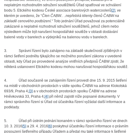
neplatným rozhodnutím sdružení soutěžitelů Úřad spatřoval ve schválení
bodu 5. Etického kodexu České asociace barelových watercoolerů
[2]
, ve
kterém je uvedeno, že “
Člen ČABW.. ..nepřebírá klienty členů ČABW na
základě cenového podbízení.“
Toto jednání Úřad považoval za potenciálně
zakázané a neplatné rozhodnutí sdružení soutěžitelů, jehož cílem nebo
výsledkem může být narušení hospodářské soutěže v oblasti dodávání
balené vody v barelech a výdejníků na balenou vodu v barelech.
3.
Správní řízení bylo zahájeno na základě skutečností zjištěných v
rámci šetření podnětu týkajícího se možného porušení zákona v uvedené
oblasti, kdy Úřad po provedené analýze vnitřních předpisů ČABW zjistil, že
některá ustanovení Etického kodexu mohou narušovat hospodářskou soutěž.
4.
Úřad současně se zahájením řízení provedl dne 15. 9. 2015 šetření
na místě v obchodních prostorách v sídle spolku ČABW na adrese Klokotská
693/9, Praha 4,
[3]
a v obchodních prostorách spolku ČABW na adrese
Hněvkovská 33, Praha 4,
[4]
při němž zajistil níže popsané dokumenty. V
rámci správního řízení si Úřad od účastníka řízení vyžádal další informace a
podklady.
5.
Úřad při ústním jednání konaném v rámci správního řízení ve dnech
10. 3. 2016
[5]
a 29. 4. 2016
[6]
poskytnul účastníku řízení informace o právním
posouzení šetřeného případu Úřadem a předal mu také informace k šetřené