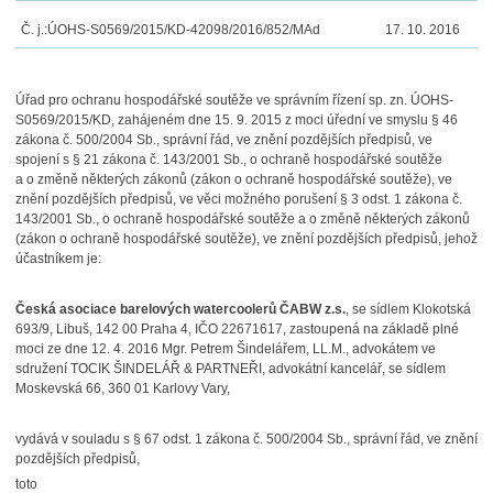
Č. j.:
ÚOHS-S0569/2015/KD-42098/2016/852/MAd
17. 10. 2016
Úřad pro ochranu hospodářské soutěže ve správním řízení sp. zn. ÚOHS-
S0569/2015/KD, zahájeném dne 15. 9. 2015 z moci úřední ve smyslu § 46
zákona č. 500/2004 Sb., správní řád, ve znění pozdějších předpisů, ve
spojení s § 21 zákona č. 143/2001 Sb., o ochraně hospodářské soutěže
a o změně některých zákonů (zákon o ochraně hospodářské soutěže), ve
znění pozdějších předpisů, ve věci možného porušení § 3 odst. 1 zákona č.
143/2001 Sb., o ochraně hospodářské soutěže a o změně některých zákonů
(zákon o ochraně hospodářské soutěže), ve znění pozdějších předpisů, jehož
účastníkem je:
Česká asociace barelových watercoolerů ČABW z.s.
, se sídlem Klokotská
693/9, Libuš, 142 00 Praha 4, IČO 22671617, zastoupená na základě plné
moci ze dne 12. 4. 2016 Mgr. Petrem Šindelářem, LL.M., advokátem ve
sdružení TOCIK ŠINDELÁŘ & PARTNEŘI, advokátní kancelář, se sídlem
Moskevská 66, 360 01 Karlovy Vary,
vydává v souladu s § 67 odst. 1 zákona č. 500/2004 Sb., správní řád, ve znění
pozdějších předpisů,
toto