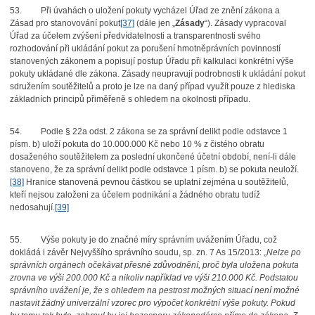
53.
Při úvahách o uložení pokuty vycházel Úřad ze znění zákona a
Zásad pro stanovování pokut
[37]
(dále jen „
Zásady
“). Zásady vypracoval
Úřad za účelem zvýšení předvídatelnosti a transparentnosti svého
rozhodování při ukládání pokut za porušení hmotněprávních povinností
stanovených zákonem a popisují postup Úřadu při kalkulaci konkrétní výše
pokuty ukládané dle zákona. Zásady neupravují podrobnosti k ukládání pokut
sdružením soutěžitelů a proto je lze na daný případ využít pouze z hlediska
základních principů přiměřeně s ohledem na okolnosti případu.
54.
Podle § 22a odst. 2 zákona se za správní delikt podle odstavce 1
písm. b) uloží pokuta do 10.000.000 Kč nebo 10 % z čistého obratu
dosaženého soutěžitelem za poslední ukončené účetní období, není-li dále
stanoveno, že za správní delikt podle odstavce 1 písm. b) se pokuta neuloží.
[38]
Hranice stanovená pevnou částkou se uplatní zejména u soutěžitelů,
kteří nejsou založeni za účelem podnikání a žádného obratu tudíž
nedosahují.
[39]
55.
Výše pokuty je do značné míry správním uvážením Úřadu, což
dokládá i závěr Nejvyššího správního soudu, sp. zn. 7 As 15/2013: „
Nelze po
správních orgánech očekávat přesné zdůvodnění, proč byla uložena pokuta
zrovna ve výši 200.000 Kč a nikoliv například ve výši 210.000 Kč. Podstatou
správního uvážení je, že s ohledem na pestrost možných situací není možné
nastavit žádný univerzální vzorec pro výpočet konkrétní výše pokuty. Pokud