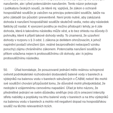
narušením, ale i před potenciálním narušením. Tento názor potvrzuje
i judikatura českých soudů, ze které mj. vyplývá, že zákon o ochraně
hospodářské soutěže je založen na principu potenciální soutěže, takže na
jeho základě lze působit i preventivně. Není proto nutné, aby zakázaná
dohoda k narušení hospodářské soutěže skutečně vedla, nebo aby následek
fakticky již nastal. K vyvození postihu je možno přistoupit i tehdy, je-li zde
dohoda, která k takovému následku může vést, a to bez ohledu na důvody či
pohnutky, které k přijetí takové dohody vedly. To znamená, že uzavření
dohody v rozporu s § 3 odst. 1 zákona je deliktem ohrožovacím, k jehož
naplnění postačí ohrožení (tzn. reálné bezprostřední nebezpečí vzniku
poruchy) zájmu chráněného zákonem. Potencialita narušení soutěže je
přitom vztažena nejen k protisoutěžnímu cíli dohody, ale i k jejímu
protisoutěžnímu následku.
50.
Úřad konstatuje, že posuzované jednání mělo reálnou schopnost
ovlivnit podnikatelské rozhodování dodavatelů balené vody v barelech a
výdejníků na balenou vodu v barelech sdružených v ČABW, neboť tito mohli
své soutěžní chování přizpůsobit tomu, že důvodně mohli předpokládat, že
nedojde k vzájemnému cenovému napadání. Úřad je toho názoru, že
předmětné jednání ve svém důsledku směřuje (má cíl) k omezení intenzity
střetu nabídky a poptávky na trhu balené vody v barelech a na trhu výdejníků
na balenou vodu v barelech a mohlo mít negativní dopad na hospodářskou
soutěž na těchto relevantních trzích.