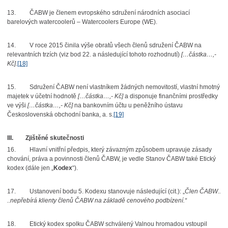
13.
ČABW je členem evropského sdružení národních asociací
barelových watercoolerů – Watercoolers Europe (WE).
14.
V roce 2015 činila výše obratů všech členů sdružení ČABW na
relevantních trzích (viz bod 22. a následující tohoto rozhodnutí)
[…částka…,-
Kč]
.
[18]
15.
Sdružení ČABW není vlastníkem žádných nemovitostí, vlastní hmotný
majetek v účetní hodnotě
[…částka…,- Kč]
a disponuje finančními prostředky
ve výši
[…částka…,- Kč]
na bankovním účtu u peněžního ústavu
Československá obchodní banka, a. s.
[19]
III.
Zjištěné skutečnosti
16.
Hlavní vnitřní předpis, který závazným způsobem upravuje zásady
chování, práva a povinnosti členů ČABW, je vedle Stanov ČABW také Etický
kodex (dále jen „
Kodex
“).
17.
Ustanovení bodu 5. Kodexu stanovuje následující (cit.): „
Člen ČABW..
..nepřebírá klienty členů ČABW na základě cenového podbízení.“
18.
Etický kodex spolku ČABW schválený Valnou hromadou vstoupil