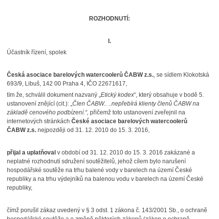
ROZHODNUTÍ:
I.
Účastník řízení, spolek
Česká asociace barelových watercoolerů ČABW z.s.
, se sídlem Klokotská
693/9, Libuš, 142 00 Praha 4, IČO 22671617,
tím že, schválil dokument nazvaný „
Etický kodex
“, který obsahuje v bodě 5.
ustanovení znějící (cit.): „
Člen ČABW.. ..nepřebírá klienty členů ČABW na
základě cenového podbízení.“,
přičemž toto ustanovení zveřejnil na
internetových stránkách
České asociace barelových watercoolerů
ČABW z.s.
nejpozději od 31. 12. 2010 do 15. 3. 2016,
přijal a uplatňoval
v období od 31. 12. 2010 do 15. 3. 2016 zakázané a
neplatné rozhodnutí sdružení soutěžitelů, jehož cílem bylo narušení
hospodářské soutěže na trhu balené vody v barelech na území České
republiky a na trhu výdejníků na balenou vodu v barelech na území České
republiky,
čímž porušil zákaz uvedený v § 3 odst. 1 zákona č. 143/2001 Sb., o ochraně