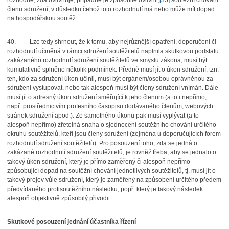
rozhodné, zda ovlivňuje, případně je způsobilé ovlivnit,
[35]
soutěžní chování
členů sdružení, v důsledku čehož toto rozhodnutí má nebo může mít dopad
na hospodářskou soutěž.
40.
Lze tedy shrnout, že k tomu, aby nejrůznější opatření, doporučení či
rozhodnutí učiněná v rámci sdružení soutěžitelů naplnila skutkovou podstatu
zakázaného rozhodnutí sdružení soutěžitelů ve smyslu zákona, musí být
kumulativně splněno několik podmínek. Předně musí jít o úkon sdružení, tzn.
ten, kdo za sdružení úkon učinil, musí být orgánem/osobou oprávněnou za
sdružení vystupovat, nebo tak alespoň musí být členy sdružení vnímán. Dále
musí jít o adresný úkon sdružení směřující k jeho členům (a to i nepřímo,
např. prostřednictvím profesního časopisu dodávaného členům, webových
stránek sdružení apod.). Ze samotného úkonu pak musí vyplývat (a to
alespoň nepřímo) zřetelná snaha o sjednocení soutěžního chování určitého
okruhu soutěžitelů, kteří jsou členy sdružení (zejména u doporučujících forem
rozhodnutí sdružení soutěžitelů). Pro posouzení toho, zda se jedná o
zakázané rozhodnutí sdružení soutěžitelů, je rovněž třeba, aby se jednalo o
takový úkon sdružení, který je přímo zaměřený či alespoň nepřímo
způsobující dopad na soutěžní chování jednotlivých soutěžitelů, tj. musí jít o
takový projev vůle sdružení, který je zaměřený na způsobení určitého předem
předvídaného protisoutěžního následku, popř. který je takový následek
alespoň objektivně způsobilý přivodit.
Skutkové posouzení jednání účastníka řízení