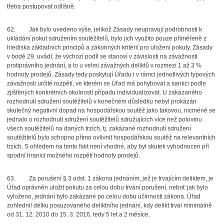
třeba postupovat odlišně.
62.
Jak bylo uvedeno výše, jelikož Zásady neupravují podrobnosti k
ukládání pokut sdružením soutěžitelů, bylo jich využito pouze přiměřeně z
hlediska základních principů a zákonných kritérií pro uložení pokuty. Zásady
v bodě 29. uvádí, že výchozí podíl se stanoví v závislosti na závažnosti
protiprávního jednání, a to u velmi závažných deliktů v rozmezí 1 až 3 %
hodnoty prodejů. Zásady tedy poskytují Úřadu i v rámci jednotlivých typových
závažnosti určité rozpětí, ve kterém se Úřad má pohybovat a sankci podle
zjištěných konkrétních okolností případu individualizovat. U zakázaného
rozhodnutí sdružení soutěžitelů v konečném důsledku nebyl prokázán
skutečný negativní dopad na hospodářskou soutěž jako takovou, nicméně se
jednalo o rozhodnutí sdružení soutěžitelů sdružujících více než polovinu
všech soutěžitelů na daných trzích, tj. zakázané rozhodnutí sdružení
soutěžitelů bylo schopno přímo ovlivnit hospodářskou soutěž na relevantních
trzích. S ohledem na tento fakt není vhodné, aby byl skutek vyhodnocen při
spodní hranici možného rozpětí hodnoty prodejů.
63.
Za porušení § 3 odst. 1 zákona jednáním, jež je trvajícím deliktem, je
Úřad oprávněn uložit pokutu za celou dobu trvání porušení, neboť jak bylo
vyloženo, jednání bylo zakázané po celou dobu účinnosti zákona. Úřad
zohlednil délku posuzovaného deliktního jednání, kdy delikt trval minimálně
od 31. 12. 2010 do 15. 3. 2016, tedy 5 let a 2 měsíce.