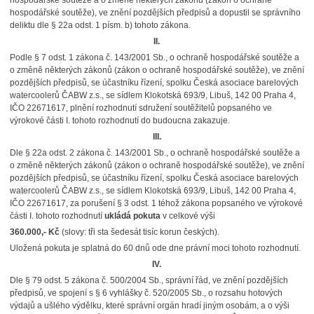
hospodářské soutěže a o změně některých zákonů (zákon o ochraně
hospodářské soutěže), ve znění pozdějších předpisů a dopustil se správního
deliktu dle § 22a odst. 1 písm. b) tohoto zákona.
II.
Podle § 7 odst. 1 zákona č. 143/2001 Sb., o ochraně hospodářské soutěže a
o změně některých zákonů (zákon o ochraně hospodářské soutěže), ve znění
pozdějších předpisů, se účastníku řízení, spolku Česká asociace barelových
watercoolerů ČABW z.s., se sídlem Klokotská 693/9, Libuš, 142 00 Praha 4,
IČO 22671617, plnění rozhodnutí sdružení soutěžitelů popsaného ve
výrokové části I. tohoto rozhodnutí do budoucna zakazuje.
III.
Dle § 22a odst. 2 zákona č. 143/2001 Sb., o ochraně hospodářské soutěže a
o změně některých zákonů (zákon o ochraně hospodářské soutěže), ve znění
pozdějších předpisů, se účastníku řízení, spolku Česká asociace barelových
watercoolerů ČABW z.s., se sídlem Klokotská 693/9, Libuš, 142 00 Praha 4,
IČO 22671617, za porušení § 3 odst. 1 téhož zákona popsaného ve výrokové
části I. tohoto rozhodnutí
ukládá pokuta
v celkové výši
360.000,- Kč
(slovy: tři sta šedesát tisíc korun českých).
Uložená pokuta je splatná do 60 dnů ode dne právní moci tohoto rozhodnutí.
IV.
Dle § 79 odst. 5 zákona č. 500/2004 Sb., správní řád, ve znění pozdějších
předpisů, ve spojení s § 6 vyhlášky č. 520/2005 Sb., o rozsahu hotových
výdajů a ušlého výdělku, které správní orgán hradí jiným osobám, a o výši