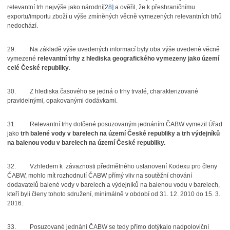
relevantní trh nejvýše jako národní
[28]
a ověřil, že k přeshraničnímu
exportu/importu zboží u výše zmíněných věcně vymezených relevantních trhů
nedochází.
29.
Na základě výše uvedených informací byly oba výše uvedené věcně
vymezené
relevantní trhy z hlediska geografického vymezeny jako území
celé České republiky
.
30.
Z hlediska časového se jedná o trhy trvalé, charakterizované
pravidelnými, opakovanými dodávkami.
31.
Relevantní trhy dotčené posuzovaným jednáním ČABW vymezil Úřad
jako
trh balené vody v barelech na území České republiky a trh výdejníků
na balenou vodu v barelech na území České republiky.
32.
Vzhledem k závaznosti předmětného ustanovení Kodexu pro členy
ČABW, mohlo mít rozhodnutí ČABW přímý vliv na soutěžní chování
dodavatelů balené vody v barelech a výdejníků na balenou vodu v barelech,
kteří byli členy tohoto sdružení, minimálně v období od 31. 12. 2010 do 15. 3.
2016.
33.
Posuzované jednání ČABW se tedy přímo dotýkalo nadpoloviční