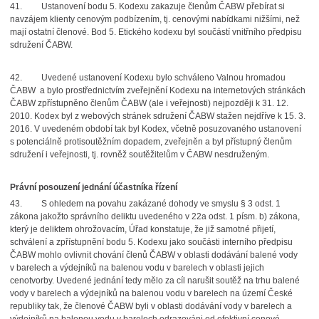
41.
Ustanovení bodu 5. Kodexu zakazuje členům ČABW přebírat si
navzájem klienty cenovým podbízením, tj. cenovými nabídkami nižšími, než
mají ostatní členové. Bod 5. Etického kodexu byl součástí vnitřního předpisu
sdružení ČABW.
42.
Uvedené ustanovení Kodexu bylo schváleno Valnou hromadou
ČABW
a bylo prostřednictvím zveřejnění Kodexu na internetových stránkách
ČABW zpřístupněno členům ČABW (ale i veřejnosti) nejpozději k 31. 12.
2010. Kodex byl z webových stránek sdružení ČABW stažen nejdříve k 15. 3.
2016. V uvedeném období tak byl Kodex, včetně posuzovaného ustanovení
s potenciálně protisoutěžním dopadem, zveřejněn a byl přístupný členům
sdružení i veřejnosti, tj. rovněž soutěžitelům v ČABW nesdruženým.
Právní posouzení jednání účastníka řízení
43.
S ohledem na povahu zakázané dohody ve smyslu § 3 odst. 1
zákona jakožto správního deliktu uvedeného v 22a odst. 1 písm. b) zákona,
který je deliktem ohrožovacím, Úřad konstatuje, že již samotné přijetí,
schválení a zpřístupnění bodu 5. Kodexu jako součásti interního předpisu
ČABW mohlo ovlivnit chování členů ČABW v oblasti dodávání balené vody
v barelech a výdejníků na balenou vodu v barelech v oblasti jejich
cenotvorby. Uvedené jednání tedy mělo za cíl narušit soutěž na trhu balené
vody v barelech a výdejníků na balenou vodu v barelech na území České
republiky tak, že členové ČABW byli v oblasti dodávání vody v barelech a