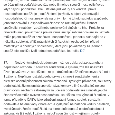
i v případě, že tato sdružení a seskupení nejsou právnickými osobami, pokud
se účastní hospodářské soutěže nebo ji mohou svou činností ovlivňovat, i
když nejsou podnikateli. Dle ustálené judikatury a v kontextu práva
hospodářské soutěže je „soutěžitelem“ jakýkoliv subjekt vykonávající
hospodářskou činnost nezávisle na právní formě tohoto subjektu a způsobu
jeho financování. Hospodářskou činností se rozumí jakákoli činnost
spočívající v nabízení zboží nebo poskytování služeb na trhu. Protože za
relevantní není považována právní forma ani způsob financování soutěžitele,
může pojem soutěžitel označovat i hospodářskou jednotku skládající se z
několika subjektů, ať již právnických či fyzických osob, což je i případ
mateřských a dceřiných společností, které jsou považovány za jednoho
soutěžitele, pakliže tvoří jednu hospodářskou jednotku.
[29]
37.
Nezbytným předpokladem pro možnou deklaraci zakázaného a
neplatného rozhodnutí sdružení soutěžitelů je zjištění, zda lze účastníka
řízení považovat za soutěžitele, resp. sdružení soutěžitelů ve smyslu § 2 odst.
1 zákona. Nepřítomnost ziskového prvku v činnosti soutěžitele není z
hlediska osobní působnosti zákona rozhodná. Typickým příkladem jsou svazy
podnikatelů, živnostenská společenstva, komory a jiné spolky, jež nejsou
právnickými osobami založenými za účelem podnikatelské činnosti, jejichž
činnost však může ovlivnit hospodářskou soutěž na trhu výrobků či služeb. V
tomto případě je ČABW jako sdružení, právní formou spolek, sdružující
dodavatele balené vody v barelech a výdejníků na balenou vodu v barelech,
typickým sdružením soutěžitelů, na které plně dopadá osobní působnost
zákona, viz § 2 odst. 1 zákona, neboť svou činností v nejširším pojetí -