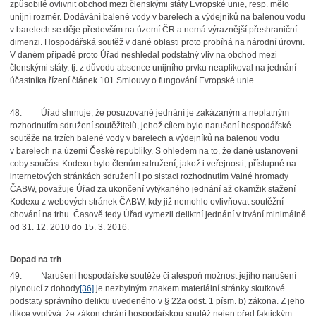
způsobilé ovlivnit obchod mezi členskými státy Evropské unie, resp. mělo
unijní rozměr. Dodávání balené vody v barelech a výdejníků na balenou vodu
v barelech se děje především na území ČR a nemá výraznější přeshraniční
dimenzi. Hospodářská soutěž v dané oblasti proto probíhá na národní úrovni.
V daném případě proto Úřad neshledal podstatný vliv na obchod mezi
členskými státy, tj. z důvodu absence unijního prvku neaplikoval na jednání
účastníka řízení článek 101 Smlouvy o fungování Evropské unie.
48.
Úřad shrnuje, že posuzované jednání je zakázaným a neplatným
rozhodnutím sdružení soutěžitelů, jehož cílem bylo narušení hospodářské
soutěže na trzích balené vody v barelech a výdejníků na balenou vodu
v barelech na území České republiky. S ohledem na to, že dané ustanovení
coby součást Kodexu bylo členům sdružení, jakož i veřejnosti, přístupné na
internetových stránkách sdružení i po sistaci rozhodnutím Valné hromady
ČABW, považuje Úřad za ukončení vytýkaného jednání až okamžik stažení
Kodexu z webových stránek ČABW, kdy již nemohlo ovlivňovat soutěžní
chování na trhu. Časově tedy Úřad vymezil deliktní jednání v trvání minimálně
od 31. 12. 2010 do 15. 3. 2016.
Dopad na trh
49.
Narušení hospodářské soutěže či alespoň možnost jejího narušení
plynoucí z dohody
[36]
je nezbytným znakem materiální stránky skutkové
podstaty správního deliktu uvedeného v § 22a odst. 1 písm. b) zákona. Z jeho
dikce vyplývá, že zákon chrání hospodářskou soutěž nejen před faktickým