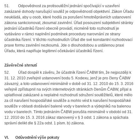
51.
Odpovědnost za protisoutěžní jednání spočívající v uzavření
zakázané dohody narušující soutěž je odpovědností objektivní. Zákon Úřadu
neukládá, aby u osob, které hodlá za porušení hmotněprávních ustanovení
zákona sankcionovat, zkoumal zavinění. Úřad posouzení subjektivní stránky
jednání účastníků řízení obecně provádí, nicméně toto rozhodnutí je
vydáváno v rámci naplnění podmínek procedury narovnání ze strany
účastníka řízení. V těchto rozhodnutích Úřad dle své konstantní rozhodovací
praxe formu zavinění nezkoumá. Jde o dlouhodobou a ustálenou praxi
Úřadu, která naplňuje legitimní očekávání účastníků řízení.
Závěrečné shrnutí
52.
Úřad dospěl k závěru, že účastník řízení ČABW tím, že nejpozději k
31. 12. 2010 zveřejnil ustanovení bodu 5. Kodexu, jenž je pro členy ČABW
závazný, a toto ustanovení minimálně v době od 31. 12. 2010 do 15. 3. 2016
veřejně zpřístupnil na svých internetových stránkách členům ČABW, přijal a
uplatňoval zakázané a neplatné rozhodnutí sdružení soutěžitelů, které mělo
za cíl narušení hospodářské soutěže a mohlo vést k narušení hospodářské
soutěže v oblasti dodávání balené vody v barelech a výdejníků na balenou
vodu v barelech. Tímto jednáním ČABW porušila minimálně v období od 31.
12. 2010 do 15. 3. 2016 zákaz stanovený v § 3 odst. 1 zákona a spáchala
správní delikt dle § 22a odst. 1 písm. b) zákona.
VI.
Odůvodnění výše pokuty