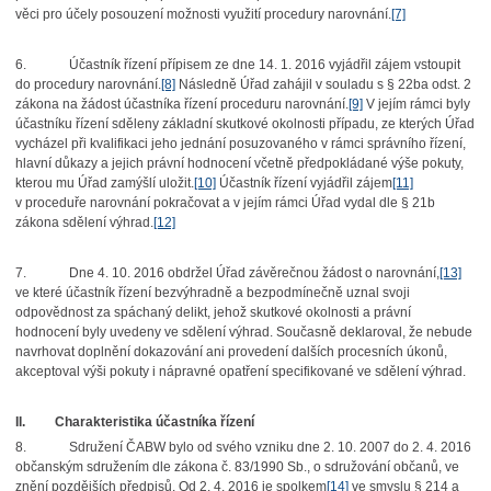
věci pro účely posouzení možnosti využití procedury narovnání.
[7]
6.
Účastník řízení přípisem ze dne 14. 1. 2016 vyjádřil zájem vstoupit
do procedury narovnání.
[8]
Následně Úřad zahájil v souladu s § 22ba odst. 2
zákona na žádost účastníka řízení proceduru narovnání.
[9]
V jejím rámci byly
účastníku řízení sděleny základní skutkové okolnosti případu, ze kterých Úřad
vycházel při kvalifikaci jeho jednání posuzovaného v rámci správního řízení,
hlavní důkazy a jejich právní hodnocení včetně předpokládané výše pokuty,
kterou mu Úřad zamýšlí uložit.
[10]
Účastník řízení vyjádřil zájem
[11]
v proceduře narovnání pokračovat a v jejím rámci Úřad vydal dle § 21b
zákona sdělení výhrad.
[12]
7.
Dne 4. 10. 2016 obdržel Úřad závěrečnou žádost o narovnání,
[13]
ve které účastník řízení bezvýhradně a bezpodmínečně uznal svoji
odpovědnost za spáchaný delikt, jehož skutkové okolnosti a právní
hodnocení byly uvedeny ve sdělení výhrad. Současně deklaroval, že nebude
navrhovat doplnění dokazování ani provedení dalších procesních úkonů,
akceptoval výši pokuty i nápravné opatření specifikované ve sdělení výhrad.
II.
Charakteristika účastníka řízení
8.
Sdružení ČABW bylo od svého vzniku dne 2. 10. 2007 do 2. 4. 2016
občanským sdružením dle zákona č. 83/1990 Sb., o sdružování občanů, ve
znění pozdějších předpisů. Od 2. 4. 2016 je spolkem
[14]
ve smyslu § 214 a