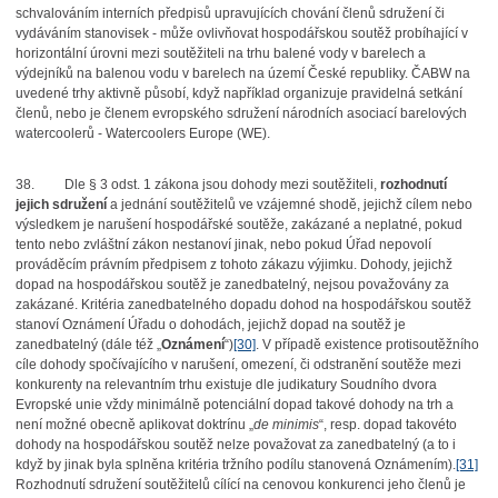
schvalováním interních předpisů upravujících chování členů sdružení či
vydáváním stanovisek - může ovlivňovat hospodářskou soutěž probíhající v
horizontální úrovni mezi soutěžiteli na trhu balené vody v barelech a
výdejníků na balenou vodu v barelech na území České republiky. ČABW na
uvedené trhy aktivně působí, když například organizuje pravidelná setkání
členů, nebo je členem evropského sdružení národních asociací barelových
watercoolerů - Watercoolers Europe (WE).
38.
Dle § 3 odst. 1 zákona jsou dohody mezi soutěžiteli,
rozhodnutí
jejich sdružení
a jednání soutěžitelů ve vzájemné shodě, jejichž cílem nebo
výsledkem je narušení hospodářské soutěže, zakázané a neplatné, pokud
tento nebo zvláštní zákon nestanoví jinak, nebo pokud Úřad nepovolí
prováděcím právním předpisem z tohoto zákazu výjimku. Dohody, jejichž
dopad na hospodářskou soutěž je zanedbatelný, nejsou považovány za
zakázané. Kritéria zanedbatelného dopadu dohod na hospodářskou soutěž
stanoví Oznámení Úřadu o dohodách, jejichž dopad na soutěž je
zanedbatelný (dále též „
Oznámení
“)
[30]
. V případě existence protisoutěžního
cíle dohody spočívajícího v narušení, omezení, či odstranění soutěže mezi
konkurenty na relevantním trhu existuje dle judikatury Soudního dvora
Evropské unie vždy minimálně potenciální dopad takové dohody na trh a
není možné obecně aplikovat doktrínu „
de minimis
“, resp. dopad takovéto
dohody na hospodářskou soutěž nelze považovat za zanedbatelný (a to i
když by jinak byla splněna kritéria tržního podílu stanovená Oznámením).
[31]
Rozhodnutí sdružení soutěžitelů cílící na cenovou konkurenci jeho členů je