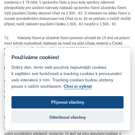
uvedená v § 79 odst. 5 správního řádu a jsou tedy splněny zákonné
předpoklady pro uložení náhrady nákladů správního řízení účastníku řízení.
Výši paušální částky stanovil Úřad na 2.500,- Kč. S ohledem na délku řízení a
rozsah prováděného dokazovaní má Úřad za to, že se jednalo o zvlášť složitý
případ, tudíž základní paušální částku 1.000,- Kč navýšil o 1.500,- Kč.
72.
Náklady řízení je účastník řízení povinen uhradit do 15 dnů od právní
moci tohoto rozhodnutí. Náklady se hradí na účet Úřadu vedený u České
národní banky v Brně, číslo účtu
19-24825621/0710
, konstantní symbol 1148,
číslo variabilního symbolu je 2015000569.
Používáme cookies!
Dobrý den, tento web používá nejnutnější cookies
IX.
Závěr
k zajištění své funkčnosti a tracking cookies k porozumění
73.
Ze všech shora podaných důvodů Úřad konstatuje, že bylo
vaší interakce s ním. Tracking cookies budou uloženy
prokázáno spáchání správního deliktu dle zákona, spočívajícího v uzavření
pouze s vaším souhlasem.
Chci si vybrat
zakázané dohody narušující hospodářskou soutěž a tedy v rozporu s § 3
odst. 1 zákona, a proto rozhodl v souladu s § 67 odst. 1 správního řádu, jak je
uvedeno ve výroku tohoto rozhodnutí.
Přijmout všechny
Poučení
Odmítnout všechny
Proti tomuto rozhodnutí
může
účastní
k
řízení dle § 152 odst. 1 a odst. 4
zákona č. 500/2004 Sb., správní řád, ve znění pozdějších předpisů, ve
spojení s § 83 odst. 1 a § 85 odst. 1 zákona č. 500/2004 Sb., správní řád, ve
znění pozdějších předpisů, podat do 15 dnů od jeho doručení rozklad, o