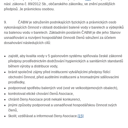
násl. zákona č. 89/2012 Sb., občanského zákoníku, ve znění pozdějších
předpisů. Je právnickou osobou.
9.
ČABW je sdružením podnikajících fyzických a právnických osob
vykonávajících činnost v oblasti dodávání balené vody v barelech a výdejníků
na balenou vodu v barelech. Základním posláním ČABW je dle jeho Stanov
usnadňování a rozvíjení hospodářské činnosti členů sdružení za účelem
dosahování následujících cílů:
zajistit, aby kvalita vody v 5 galonovém systému splňovala české zákonné
předpisy prostřednictvím dodržování hygienických a sanitárních standardů
během výroby a distribuce vody,
bránit společné zájmy před institucemi vytvářejícími předpisy řídící
obchodní činnost, před auditními institucemi a hromadnými sdělovacími
prostředky,
podporovat spotřebu balených vod (vod ve velkoobjemových obalech),
kontrolovat etické chování členů Asociace,
chránit členy Asociace proti nekalé konkurenci,
jinými způsoby podporovat a usnadňovat hospodářskou činnost svých
členů,
školit, vzdělávat a informovat členy Asociace.
[15]