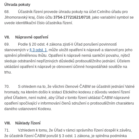
Úhrada pokuty
68.
Účastník řízení provede úhradu pokuty na účet Celního úřadu pro
Jihomoravský kraj, číslo účtu
3754-17721621/0710
, jako variabilní symbol se
uvede identifikační číslo účastníka řízení.
VII.
Nápravné opatření
69.
Podle § 20 odst. 4 zákona zjistí-li Úřad porušení povinností
stanovených v
§ 3 odst. 1
, může uložit opatření k nápravě a stanovit pro jeho
splnění přiměřenou lhůtu. Opatření k nápravě nemá sankční povahu, nýbrž
sleduje odstranění nepříznivých důsledků protisoutěžního jednání. Účelem
ukládání opatření k nápravě je obnovení účinné hospodářské soutěže na
trhu.
70.
S ohledem na to, že všichni členové ČABW se účastnili jednání Valné
hromady, na kterém došlo k sistaci Etického kodexu z důvodu vedení řízení
před Úřadem, není nutné, aby Úřad v tomto řízení ukládal ČABW nápravné
opatření spočívající v informování členů sdružení o protisoutěžním charakteru
daného ustanovení Kodexu.
VIII.
Náklady řízení
71.
Vzhledem k tomu, že Úřad v rámci správního řízení dospěl k závěru,
že účastník řízení ČABW porušil § 3 odst. 1 zákona, je splněna podmínka