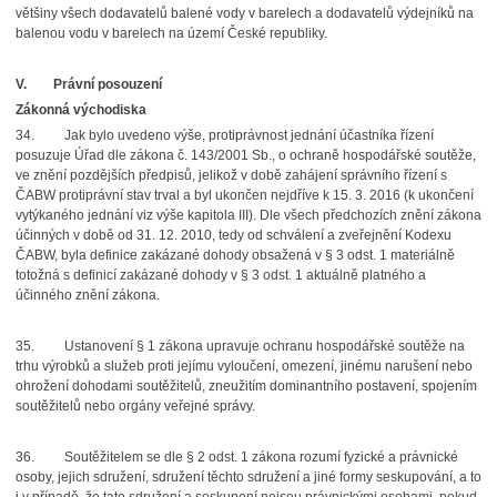
většiny všech dodavatelů balené vody v barelech a dodavatelů výdejníků na
balenou vodu v barelech na území České republiky.
V.
Právní posouzení
Zákonná východiska
34.
Jak bylo uvedeno výše, protiprávnost jednání účastníka řízení
posuzuje Úřad dle zákona č. 143/2001 Sb., o ochraně hospodářské soutěže,
ve znění pozdějších předpisů, jelikož v době zahájení správního řízení s
ČABW protiprávní stav trval a byl ukončen nejdříve k 15. 3. 2016 (k ukončení
vytýkaného jednání viz výše kapitola III). Dle všech předchozích znění zákona
účinných v době od 31. 12. 2010, tedy od schválení a zveřejnění Kodexu
ČABW, byla definice zakázané dohody obsažená v § 3 odst. 1 materiálně
totožná s definicí zakázané dohody v § 3 odst. 1 aktuálně platného a
účinného znění zákona.
35.
Ustanovení § 1 zákona upravuje ochranu hospodářské soutěže na
trhu výrobků a služeb proti jejímu vyloučení, omezení, jinému narušení nebo
ohrožení dohodami soutěžitelů, zneužitím dominantního postavení, spojením
soutěžitelů nebo orgány veřejné správy.
36.
Soutěžitelem se dle § 2 odst. 1 zákona rozumí fyzické a právnické
osoby, jejich sdružení, sdružení těchto sdružení a jiné formy seskupování, a to