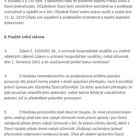
V souladu s § 150 odst. 3 správního řádu se podáním odporu Příkaz zrušil a
řízení pokračovalo. Účastníkovi řízení bylo umožněno seznámit se s podklady
rozhodnutí a vyjádřit se k nim. Účastník řízení svého práva využil a zaslal dne
13. 11. 2019 Úřadu své vyjádření k podkladům rozhodnutí a navrhl doplnění
dokazování.
II. Použité znění zákona
3.
Zákon č. 143/2001 Sb., o ochraně hospodářské soutěže a o změně
některých zákonů (zákon o ochraně hospodářské soutěže), nabyl účinnosti
dne 1. července 2001 a do současnosti prošel řadou novelizací.
4.
Z hlediska
hmotněprávního
se protiprávnost určitého jednání
posuzuje dle právní normy platné v době spáchání přestupku, není-li pozdější
právní úprava pro účastníka řízení příznivější. Za dobu spáchání přestupku se
pak považuje okamžik jeho dokonání, neboť teprve tehdy je uskutečněno
jednání, jež je předmětem právního posouzení.
5.
Z hlediska
procesního
platí obecná zásada, že nové procesní právo
(jeho změny) platí ode dne nabytí účinnosti nové právní úpravy i pro řízení
zahájená přede dnem nabytí účinnosti s tím, že právní účinky úkonů, které v
řízení nastaly přede dnem nabytí účinnosti, zůstávají zachovány (pokud
přechodné ustanovení nestanoví jinak). Úřad při vedení správního řízení