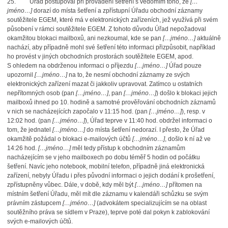
25.
Úřad postupoval při provádění šetření s vědomím toho, že
[…
jméno…]
dorazí do místa šetření a zpřístupní Úřadu obchodní záznamy
soutěžitele EGEM, které má v elektronických zařízeních, jež využívá při svém
působení v rámci soutěžitele EGEM. Z tohoto důvodu Úřad nepožadoval
okamžitou blokaci mailboxů, ani nezkoumal, kde se pan
[…jméno…]
aktuálně
nachází, aby případně mohl své šetření této informaci přizpůsobit, například
ho provést v jiných obchodních prostorách soutěžitele EGEM, apod.
S ohledem na obdrženou informaci o příjezdu
[…jméno…]
Úřad pouze
upozornil
[…jméno…]
na to, že nesmí obchodní záznamy ze svých
elektronických zařízení mazat či jakkoliv upravovat. Zatímco u ostatních
nepřítomných osob (pan
[…jméno…]
, pan
[…jméno…]
) došlo k blokaci jejich
mailboxů ihned po 10. hodině a samotné prověřování obchodních záznamů
v nich se nacházejících započalo v 11:15 hod. (pan
[…jméno…]
), resp. v
12:02 hod. (pan
[…jméno…]
), Úřad teprve v 11:40 hod. obdržel informaci o
tom, že jednatel
[…jméno…]
do místa šetření nedorazí. I přesto, že Úřad
okamžitě požádal o blokaci e‑mailových účtů
[…jméno…]
, došlo k ní až ve
14:26 hod.
[…jméno…]
měl tedy přístup k obchodním záznamům
nacházejícím se v jeho mailboxech po dobu téměř 5 hodin od počátku
šetření. Navíc jeho notebook, mobilní telefon, případně jiná elektronická
zařízení, nebyly Úřadu i přes původní informaci o jejich dodání k prošetření,
zpřístupněny vůbec. Dále, v době, kdy měl být
[…jméno…]
přítomen na
místním šetření Úřadu, měl mít dle záznamu v kalendáři schůzku se svým
právním zástupcem
[…jméno…]
(advokátem specializujícím se na oblast
soutěžního práva se sídlem v Praze), teprve poté dal pokyn k zablokování
svých e-mailových účtů.