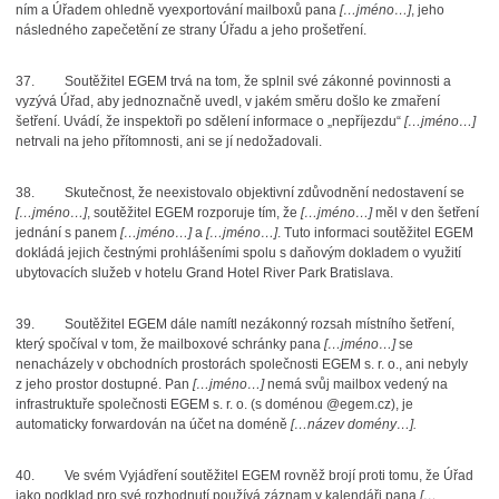
ním a Úřadem ohledně vyexportování mailboxů pana
[…jméno…]
, jeho
následného zapečetění ze strany Úřadu a jeho prošetření.
37.
Soutěžitel EGEM trvá na tom, že splnil své zákonné povinnosti a
vyzývá Úřad, aby jednoznačně uvedl, v jakém směru došlo ke zmaření
šetření. Uvádí, že inspektoři po sdělení informace o „nepříjezdu“
[…jméno…]
netrvali na jeho přítomnosti, ani se jí nedožadovali.
38.
Skutečnost, že neexistovalo objektivní zdůvodnění nedostavení se
[…jméno…]
, soutěžitel EGEM rozporuje tím, že
[…jméno…]
měl v den šetření
jednání s panem
[…jméno…]
a
[…jméno…]
. Tuto informaci soutěžitel EGEM
dokládá jejich čestnými prohlášeními spolu s daňovým dokladem o využití
ubytovacích služeb v hotelu Grand Hotel River Park Bratislava.
39.
Soutěžitel EGEM dále namítl nezákonný rozsah místního šetření,
který spočíval v tom, že mailboxové schránky pana
[…jméno…]
se
nenacházely v obchodních prostorách společnosti EGEM s. r. o., ani nebyly
z jeho prostor dostupné. Pan
[…jméno…]
nemá svůj mailbox vedený na
infrastruktuře společnosti EGEM s. r. o. (s doménou @egem.cz), je
automaticky forwardován na účet na doméně
[…název domény…].
40.
Ve svém Vyjádření soutěžitel EGEM rovněž brojí proti tomu, že Úřad
jako podklad pro své rozhodnutí používá záznam v kalendáři pana
[…