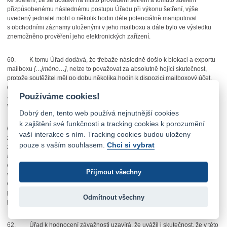
ke sdělení, že se dostaví na místo provádění šetření a tomuto sdělení
přizpůsobenému následnému postupu Úřadu při výkonu šetření, výše
uvedený jednatel mohl o několik hodin déle potenciálně manipulovat
s obchodními záznamy uloženými v jeho mailboxu a dále bylo ve výsledku
znemožněno prověření jeho elektronických zařízení.
60.
K tomu Úřad dodává, že třebaže následně došlo k blokaci a exportu
mailboxu
[…jméno…]
, nelze to považovat za absolutně hojící skutečnost,
protože soutěžitel měl po dobu několika hodin k dispozici mailboxový účet,
do kterého mohl efektivně zasahovat bez vědomí Úřadu. Následné
Používáme cookies!
zpřístupnění mailboxu přesto Úřad hodnotí jako okolnost snižující závažnost
ve vztahu k výši ukládané sankce.
Dobrý den, tento web používá nejnutnější cookies
k zajištění své funkčnosti a tracking cookies k porozumění
61.
Při svých úvahách o závažnosti posuzovaného jednání tak Úřad
vaší interakce s ním. Tracking cookies budou uloženy
zohlednil výše uvedené skutečnosti, a to tak, že ač nedošlo k úplnému
pouze s vaším souhlasem.
Chci si vybrat
zmaření provedení šetření na místě, na druhé straně nebylo umožněno včas
a úplně prověřit zařízení používaná za soutěžitele jeho klíčovým jednatelem,
což bylo Úřadu soutěžitelem přislíbeno a Úřad tomu přizpůsobil průběh
Přijmout všechny
výkonu šetření na místě v jeho obchodních prostorách. V této souvislosti lze
odkázat na dřívější rozhodovací praxi Úřadu, kdy za závažnější porušení
povinnosti poskytnout součinnost Úřad považoval úplné znepřístupnění
Odmítnout všechny
počítače jediného jednatele šetřeného soutěžitele.
[26]
62.
Úřad k hodnocení závažnosti uzavírá, že uvážil i skutečnost, že v této