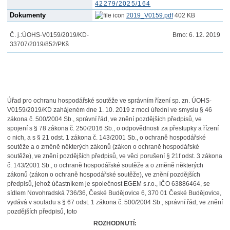
42279/2025/164
Dokumenty
2019_V0159.pdf
402 KB
Č. j.:
ÚOHS-V0159/2019/KD-
Brno:
6. 12. 2019
33707/2019/852/PKš
Úřad pro ochranu hospodářské soutěže ve správním řízení sp. zn. ÚOHS-
V0159/2019/KD zahájeném dne 1. 10. 2019 z moci úřední ve smyslu § 46
zákona č. 500/2004 Sb., správní řád, ve znění pozdějších předpisů, ve
spojení s § 78 zákona č. 250/2016 Sb., o odpovědnosti za přestupky a řízení
o nich, a s § 21 odst. 1 zákona č. 143/2001 Sb., o ochraně hospodářské
soutěže a o změně některých zákonů (zákon o ochraně hospodářské
soutěže), ve znění pozdějších předpisů, ve věci porušení § 21f odst. 3 zákona
č. 143/2001 Sb., o ochraně hospodářské soutěže a o změně některých
zákonů (zákon o ochraně hospodářské soutěže), ve znění pozdějších
předpisů, jehož účastníkem je společnost EGEM s.r.o.,
IČO 63886464, se
sídlem Novohradská 736/36, České Budějovice 6, 370 01 České Budějovice,
vydává v souladu s § 67 odst. 1 zákona č. 500/2004 Sb., správní řád, ve znění
pozdějších předpisů, toto
ROZHODNUTÍ: