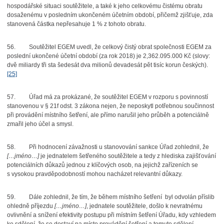
hospodářské situaci soutěžitele, a také k jeho celkovému čistému obratu
dosaženému v posledním ukončeném účetním období, přičemž zjišťuje, zda
stanovená částka nepřesahuje 1 % z tohoto obratu.
56.
Soutěžitel EGEM uvedl, že celkový čistý obrat společnosti EGEM za
poslední ukončené účetní období (za rok 2018) je 2,362.095.000 Kč (slovy:
dvě miliardy tři sta šedesát dva milionů devadesát pět tisíc korun českých).
[25]
57.
Úřad má za prokázané, že soutěžitel EGEM v rozporu s povinností
stanovenou v § 21f odst. 3 zákona nejen, že neposkytl potřebnou součinnost
při provádění místního šetření, ale přímo narušil jeho průběh a potenciálně
zmařil jeho účel a smysl.
58.
Při hodnocení závažnosti u stanovování sankce Úřad zohlednil, že
[…jméno…]
je jednatelem šetřeného soutěžitele a tedy z hlediska zajišťování
potenciálních důkazů jednou z klíčových osob, na jejichž zařízeních se
s vysokou pravděpodobností mohou nacházet relevantní důkazy.
59.
Dále zohlednil, že tím, že během místního šetření byl odvolán příslib
ohledně příjezdu
[…jméno…]
, jednatele soutěžitele, došlo k nevratnému
ovlivnění a snížení efektivity postupu při místním šetření Úřadu, kdy vzhledem