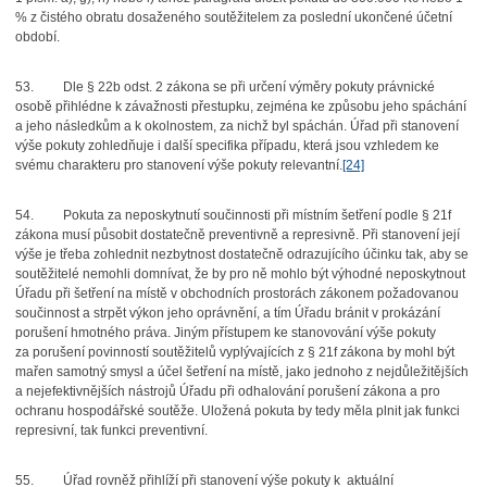
% z čistého obratu dosaženého soutěžitelem za poslední ukončené účetní
období.
53.
Dle § 22b odst. 2 zákona se při určení výměry pokuty právnické
osobě přihlédne k závažnosti přestupku, zejména ke způsobu jeho spáchání
a jeho následkům a k okolnostem, za nichž byl spáchán. Úřad při stanovení
výše pokuty zohledňuje i další specifika případu, která jsou vzhledem ke
svému charakteru pro stanovení výše pokuty relevantní.
[24]
54.
Pokuta za neposkytnutí součinnosti při místním šetření podle § 21f
zákona musí působit dostatečně preventivně a represivně. Při stanovení její
výše je třeba zohlednit nezbytnost dostatečně odrazujícího účinku tak, aby se
soutěžitelé nemohli domnívat, že by pro ně mohlo být výhodné neposkytnout
Úřadu při šetření na místě v obchodních prostorách zákonem požadovanou
součinnost a strpět výkon jeho oprávnění, a tím Úřadu bránit v prokázání
porušení hmotného práva. Jiným přístupem ke stanovování výše pokuty
za porušení povinností soutěžitelů vyplývajících z § 21f zákona by mohl být
mařen samotný smysl a účel šetření na místě, jako jednoho z nejdůležitějších
a nejefektivnějších nástrojů Úřadu při odhalování porušení zákona a pro
ochranu hospodářské soutěže. Uložená pokuta by tedy měla plnit jak funkci
represivní, tak funkci preventivní.
55.
Úřad rovněž přihlíží při stanovení výše pokuty k aktuální