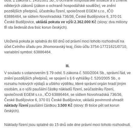
odst. 2 zákona č. 143/2001 Sb., o ochraně hospodářské soutěže a o změně
některých zákonů (zákon o ochraně hospodářské soutěže), ve znění
pozdějších předpisů, účastníku řízení, společnosti EGEM s.r.o.,
IČO
63886464, se sídlem Novohradská 736/36, České Budějovice 6, 370 01
České Budějovice,
ukládá
pokuta ve výši 2.362.000 Kč
(slovy: dva miliony
tři sta šedesát dva tisíc korun českých).
Uložená pokuta je splatná do 60 dnů od právní moci tohoto rozhodnutí na
účet Celního úřadu pro Jihomoravský kraj, číslo účtu 3754-17721621/0710,
variabilní symbol:
63886464.
III.
V souladu s ustanovením § 79 odst. 5 zákona č. 500/2004 Sb., správní řád, ve
znění pozdějších předpisů, ve spojení s § 6 vyhlášky č. 520/2005 Sb., o
rozsahu hotových výdajů a ušlého výdělku, které správní orgán hradí jiným
osobám, a o výši paušální částky nákladů řízení, seúčastníku řízení,
společnosti
EGEM s.r.o.,
IČO 63886464, se sídlem Novohradská 736/36,
České Budějovice 6, 370 01 České Budějovice, ukládá povinnost uhradit
náklady řízení
paušální částkou
3.500 Kč
(slovy: tři tisíce pět set korun
českých).
Náklady řízení jsou splatné do 15 dnů ode dne právní moci tohoto rozhodnutí.