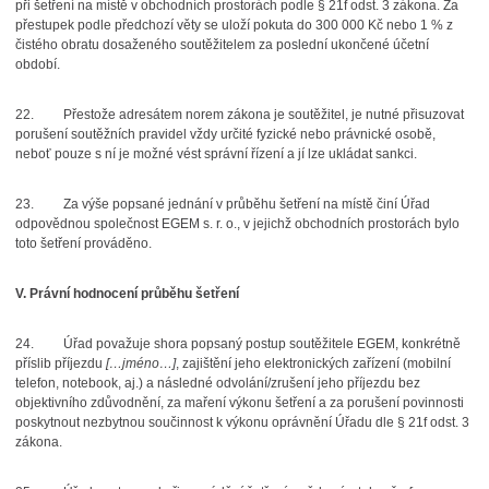
při šetření na místě v obchodních prostorách podle § 21f odst. 3 zákona. Za
přestupek podle předchozí věty se uloží pokuta do 300 000 Kč nebo 1 % z
čistého obratu dosaženého soutěžitelem za poslední ukončené účetní
období.
22.
Přestože adresátem norem zákona je soutěžitel, je nutné přisuzovat
porušení soutěžních pravidel vždy určité fyzické nebo právnické osobě,
neboť pouze s ní je možné vést správní řízení a jí lze ukládat sankci.
23.
Za výše popsané jednání v průběhu šetření na místě činí Úřad
odpovědnou společnost EGEM s. r. o., v jejichž obchodních prostorách bylo
toto šetření prováděno.
V. Právní hodnocení průběhu šetření
24.
Úřad považuje shora popsaný postup soutěžitele EGEM, konkrétně
příslib příjezdu
[…jméno…]
, zajištění jeho elektronických zařízení (mobilní
telefon, notebook, aj.) a následné odvolání/zrušení jeho příjezdu bez
objektivního zdůvodnění, za maření výkonu šetření a za porušení povinnosti
poskytnout nezbytnou součinnost k výkonu oprávnění Úřadu dle § 21f odst. 3
zákona.