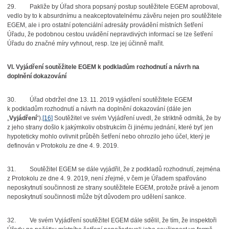
29.
Pakliže by Úřad shora popsaný postup soutěžitele EGEM aproboval,
vedlo by to k absurdnímu a neakceptovatelnému závěru nejen pro soutěžitele
EGEM, ale i pro ostatní potenciální adresáty provádění místních šetření
Úřadu, že podobnou cestou uvádění nepravdivých informací se lze šetření
Úřadu do značné míry vyhnout, resp. lze jej účinně mařit.
VI. Vyjádření soutěžitele EGEM k podkladům rozhodnutí a návrh na
doplnění dokazování
30.
Úřad obdržel dne 13. 11. 2019 vyjádření soutěžitele EGEM
k podkladům rozhodnutí a návrh na doplnění dokazování (dále jen
„
Vyjádření
“).
[16]
Soutěžitel ve svém Vyjádření uvedl, že striktně odmítá, že by
z jeho strany došlo k jakýmkoliv obstrukcím či jinému jednání, které byť jen
hypoteticky mohlo
ovlivnit průběh šetření nebo ohrozilo jeho účel, který je
definován v Protokolu ze dne 4. 9. 2019.
31.
Soutěžitel EGEM se dále vyjádřil, že z podkladů rozhodnutí, zejména
z Protokolu ze dne 4. 9. 2019, není zřejmé, v čem je Úřadem spatřováno
neposkytnutí součinnosti ze strany soutěžitele EGEM, protože právě a jenom
neposkytnutí součinnosti může být důvodem pro udělení sankce.
32.
Ve svém Vyjádření soutěžitel EGEM dále sdělil, že tím, že inspektoři