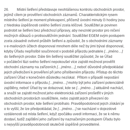
26.
Místní šetření představuje neohlášenou kontrolu obchodních prostor,
jejímž cílem je prověření obchodních záznamů. Charakteristickým rysem
místního šetření je moment překvapení, přičemž úvodní minuty či hodiny jsou
z hlediska úspěšnosti celého šetření zcela klíčové. Soutěžitel je povinen
podrobit se šetření bez předchozí přípravy, aby nevznikl prostor pro ničení
možných důkazů o protisoutěžním jednání. Soutěžitel EGEM svým postupem
zcela zásadně ovlivnil průběh šetření a způsobil, že s obchodními záznamy
v e-mailových účtech disponoval mnohem déle než by jimi býval disponoval,
kdyby Úřadu nepřislíbil součinnost v podobě příjezdu jednatele
[…jméno…]
do šetřených prostor. Dále tím šetřený soutěžitel způsobil, že se Úřad
v počáteční fázi svého šetření nepokoušel více zajistit možnost prověřit
obchodní záznamy na zařízeních
[…jméno…]
, neboť důvodně předpokládal
jejich předložení k prověření při jeho přislíbeném příjezdu. Přístup do těchto
zařízení Úřad v konečném důsledku nezískal. Přitom v případě nepodání
úvodní informace o příjezdu
[…jméno…]
mohly být jeho zařízení potenciálně
zajištěny, neboť Úřad by se dotazoval, kde se
[…jméno…]
aktuálně nachází,
a snažil se zajistit možnost jeho elektronická zařízení prošetřit v jiných
obchodních prostorách soutěžitele, nebo zajistit jejich přivezení do
obchodních prostor, kde šetření probíhalo. Pravděpodobnost jejich získání je
o to vyšší, že lze předpokládat, že
[…jméno…]
se nacházel v dojezdové
vzdálenosti od místa šetření, když zpočátku uvedl informaci, že se k němu
dostaví, tudíž zajištění jeho zařízení by naznačeným postupem Úřadu bylo
s nejvyšší pravděpodobností skutečně úspěšně proveditelné.