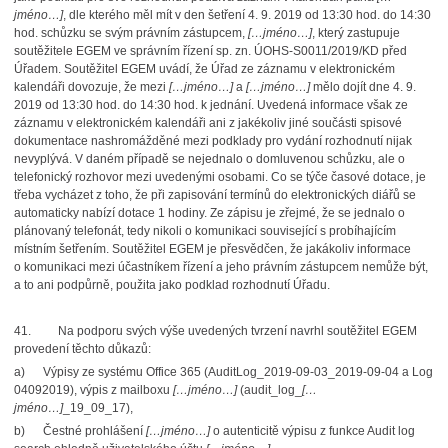
jméno…]
, dle kterého měl mít v den šetření 4. 9. 2019 od 13:30 hod. do 14:30
hod. schůzku se svým právním zástupcem,
[…jméno…]
, který zastupuje
soutěžitele EGEM ve správním řízení sp. zn. ÚOHS-S0011/2019/KD před
Úřadem. Soutěžitel EGEM uvádí, že Úřad ze záznamu v elektronickém
kalendáři dovozuje, že mezi
[…jméno…]
a
[…jméno…]
mělo dojít dne 4. 9.
2019 od 13:30 hod. do 14:30 hod. k jednání. Uvedená informace však ze
záznamu v elektronickém kalendáři ani z jakékoliv jiné součásti spisové
dokumentace nashromážděné mezi podklady pro vydání rozhodnutí nijak
nevyplývá. V daném případě se nejednalo o domluvenou schůzku, ale o
telefonický rozhovor mezi uvedenými osobami. Co se týče časové dotace, je
třeba vycházet z toho, že při zapisování termínů do elektronických diářů se
automaticky nabízí dotace 1 hodiny. Ze zápisu je zřejmé, že se jednalo o
plánovaný telefonát, tedy nikoli o komunikaci související s probíhajícím
místním šetřením. Soutěžitel EGEM je přesvědčen, že jakákoliv informace
o komunikaci mezi účastníkem řízení a jeho právním zástupcem nemůže být,
a to ani podpůrně, použita jako podklad rozhodnutí Úřadu.
41.
Na podporu svých výše uvedených tvrzení navrhl soutěžitel EGEM
provedení těchto důkazů:
a)
Výpisy ze systému Office 365 (AuditLog_2019-09-03_2019-09-04 a Log
04092019), výpis z mailboxu
[…jméno…]
(audit_log_
[…
jméno…]
_19_09_17),
b)
Čestné prohlášení
[…jméno…]
o autenticitě výpisu z funkce Audit log