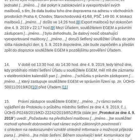
jednatel
[…jméno…]
dal pokyn k zablokování a vyexportování svých
mailboxů, s tím, že data budou toho dne dopravena na adresu v obchodních
prostorách Praha 4, Chodov, Starochodovská 41/68, PSČ 149 00. K blokaci
mailboxů
[…jméno…]
došlo ve 14:26 hod.
[8]
Export mailboxů byl dokončen
dne 4. 9. 2019 v 22:17 hod.
[9]
Mezi Úřadem, soutěžitelem EGEM a právním
zástupcem
[…jméno…]
bylo dohodnuto, že datový nosič obsahující
vyexportované mailboxy
[…jméno…]
doručí šetřený soutěžitel Úřadu do jeho
sídla následující den, tj. 5. 9. 2019 dopoledne, zde bude zapečetěn a předán
zpět do dispozice soutěžitele EGEM k pozdějšímu prověření Úřadem.
14.
V době od 13:30 hod. do 14:30 hod. dne 4. 9. 2019, tedy téhož dne,
kdy probíhalo místní šetření Úřadu u soutěžitele EGEM, měl mít dle záznamu
v elektronickém kalendáři pan
[…jméno…]
schůzku s právním zástupcem
[…
jméno…]
, který zastupuje soutěžitele EGEM ve správním řízení sp. zn. ÚOHS-
S0011/2019/KD
[10]
před Úřadem.
[11]
15.
Právní zástupce soutěžitele EGEM
[…jméno…]
v rámci svého
vyjádření do Protokolu o průběhu místního šetření ze dne 4. 9. 2019, č. j.
ÚOHS-P0248/2019/KD-22242/2019/852/RSk (dále jen „
Protokol ze dne 4. 9.
2019
“) uvedl: „
Požadavku na předložení mailboxu […jméno…]
se soutěžitel
rozhodl vyhovět dobrovolně nad rámec svých zákonných povinností i
s ohledem na nedorozumění vzniklé ohledně informace o možnosti příjezdu
pana […jméno…]
na místo šetření. Během související telef. komunikace byl