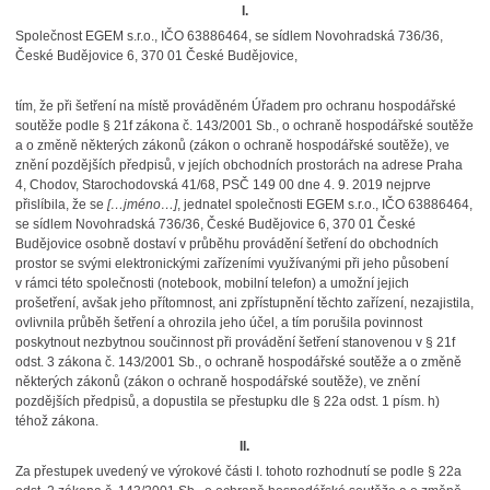
I.
Společnost EGEM s.r.o.,
IČO 63886464, se sídlem Novohradská 736/36,
České Budějovice 6, 370 01 České Budějovice,
tím, že při šetření na místě prováděném Úřadem pro ochranu hospodářské
soutěže podle § 21f zákona č. 143/2001 Sb., o ochraně hospodářské soutěže
a o změně některých zákonů (zákon o ochraně hospodářské soutěže), ve
znění pozdějších předpisů, v jejích obchodních prostorách na adrese Praha
4, Chodov, Starochodovská 41/68, PSČ 149 00 dne 4. 9. 2019 nejprve
přislíbila, že se
[…jméno…]
, jednatel společnosti
EGEM s.r.o.,
IČO 63886464,
se sídlem Novohradská 736/36, České Budějovice 6, 370 01 České
Budějovice osobně dostaví v průběhu provádění šetření do obchodních
prostor se svými elektronickými zařízeními využívanými při jeho působení
v rámci této společnosti (notebook, mobilní telefon) a umožní jejich
prošetření, avšak jeho přítomnost, ani zpřístupnění těchto zařízení, nezajistila,
ovlivnila průběh šetření a ohrozila jeho účel, a tím porušila povinnost
poskytnout nezbytnou součinnost při provádění šetření stanovenou v § 21f
odst. 3 zákona č. 143/2001 Sb., o ochraně hospodářské soutěže a o změně
některých zákonů (zákon o ochraně hospodářské soutěže), ve znění
pozdějších předpisů, a dopustila se přestupku dle § 22a odst. 1 písm. h)
téhož zákona.
II.
Za přestupek uvedený ve výrokové části I. tohoto rozhodnutí se podle § 22a