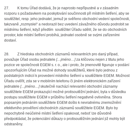
27.
K tomu Úřad dodává, že je naprosto nepřípustné a v zásadním
rozporu s požadavkem na poskytování součinnosti při místním šetření, aby se
soutěžitel, resp. jeho jednatel, jemuž je svěřeno obchodní vedení společnosti,
takzvaně „rozmyslel“ a nedorazil bez uvedení závažného důvodu podrobit se
místnímu šetření, když předtím soutěžitel Úřadu sdělil, že se do obchodních
prostor, kde místní šetření probíhá, jednatel osobně se svými zařízeními
dostaví.
28.
Z hlediska obchodních záznamů relevantních pro daný případ,
považuje Úřad osobu jednatele
[…jméno…]
za klíčovou nejen z titulu jeho
pozice ve společnosti EGEM s. r. o., ale i proto, že jmenovitě figuruje v podání
upozorňujícím Úřad na možné dohody soutěžitelů, které bylo jednou z
podstatných indicií k provedení místního šetření u soutěžitele EGEM. Možnost
Úřadu ověřit, zda se v mobilním telefonu či jiném elektronickém zařízení
jednatele
[…jméno…]
skutečně nachází relevantní obchodní záznamy
soutěžitele EGEM prokazující možné protisoutěžní jednání, byla v důsledku
postupu soutěžitele EGEM v průběhu šetření negativně ovlivněna. Shora
popsaným jednáním soutěžitele EGEM došlo k nevratnému znemožnění
efektivního prověření obchodních záznamů soutěžitele EGEM. Bylo by
nepochybně neúčelné místní šetření opakovat, neboť lze důvodně
předpokládat, že potenciální důkazy o protisoutěžním jednání již mohly být
odstraněny.