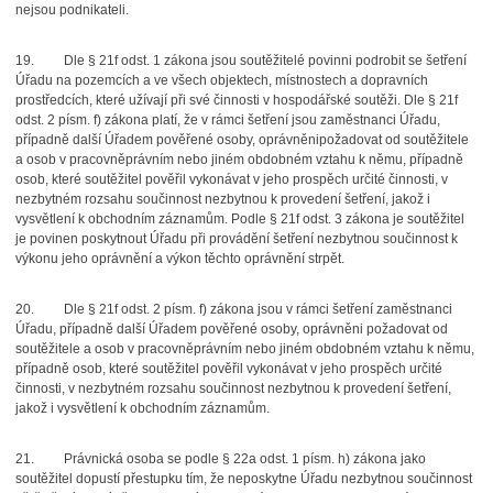
nejsou podnikateli.
19.
Dle § 21f odst. 1 zákona jsou soutěžitelé povinni podrobit se šetření
Úřadu na pozemcích a ve všech objektech, místnostech a dopravních
prostředcích, které užívají při své činnosti v hospodářské soutěži. Dle § 21f
odst. 2 písm. f) zákona platí, že v rámci šetření jsou zaměstnanci Úřadu,
případně další Úřadem pověřené osoby, oprávněni
požadovat od soutěžitele
a osob v pracovněprávním nebo jiném obdobném vztahu k němu, případně
osob, které soutěžitel pověřil vykonávat v jeho prospěch určité činnosti, v
nezbytném rozsahu součinnost nezbytnou k provedení šetření, jakož i
vysvětlení k obchodním záznamům. Podle § 21f odst. 3 zákona je soutěžitel
je povinen poskytnout Úřadu při provádění šetření nezbytnou součinnost k
výkonu jeho oprávnění a výkon těchto oprávnění strpět.
20.
Dle § 21f odst. 2 písm. f) zákona jsou v rámci šetření zaměstnanci
Úřadu, případně další Úřadem pověřené osoby, oprávněni požadovat od
soutěžitele a osob v pracovněprávním nebo jiném obdobném vztahu k němu,
případně osob, které soutěžitel pověřil vykonávat v jeho prospěch určité
činnosti, v nezbytném rozsahu součinnost nezbytnou k provedení šetření,
jakož i vysvětlení k obchodním záznamům.
21.
Právnická osoba se podle § 22a odst. 1 písm. h) zákona jako
soutěžitel dopustí přestupku tím, že neposkytne Úřadu nezbytnou součinnost