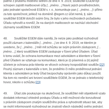
patrné z průběhu místního šetření ze dne 4. 9. 2019, soutěžitel EGEM byl
schopen zajistit mailboxové účty
[…jméno…]
Navíc jejich prostřednictvím,
jako jednatel společnosti EGEM s. r. o., komunikuje pan
[…jméno…]
i přímo
za tuto společnost, jelikož na doméně @egem.cz účet nemá, tj. sám
soutěžitel EGEM doložil svými činy, že bylo v jeho možnostech požadavku
Úřadu vyhovět a rovněž, že na daných mailboxech se nachází obchodní
záznamy soutěžitele EGEM.
48.
Soutěžitel EGEM dále namítá, že nelze jako podklad rozhodnutí
použít záznam z kalendáře
[…jméno…]
ze dne 4. 9. 2019, ve kterém je
uvedeno, že
[…jméno…]
měl mít schůzku se svým právním zástupcem,
[…
jméno…]
, který soutěžitele EGEM zastupuje v řízení před Úřadem. Úřad
k tomu uvádí, že ochrana komunikace mezi advokátem a klientem v řízení
před Úřadem se vztahuje na komunikaci, která je (i) písemná a (ii) jejímž
účelem je ochrana práv klienta ve věcech ochrany hospodářské soutěže.
[22]
Pouhý záznam z kalendáře o tom, že proběhlo či mělo proběhnout jednání
klienta s advokátem je tedy Úřad bezpochyby oprávněn jako důkaz použít.
Na tom nic nemění ani tvrzení soutěžitele EGEM, že se jednalo o telefonický
hovor, nikoliv o schůzku.
[23]
49.
Úřad zde poukazuje na skutečnost, že soutěžitel měl objektivně vzato
dostatek informací ohledně postupu Úřadu a měl možnost vše konzultovat
s právním zástupcem znalým soutěžního práva a vyhodnotit situaci tak, aby
se mohl informovaně rozhodnout se znalostí všech následků svého jednání.