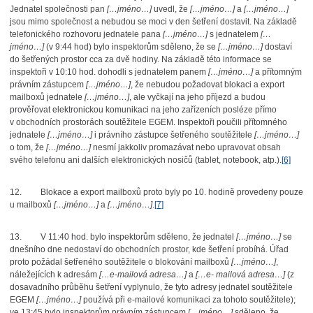
Jednatel společnosti pan
[…jméno…]
uvedl, že
[…jméno…]
a
[…jméno…]
jsou mimo společnost a nebudou se moci v den šetření dostavit. Na základě
telefonického rozhovoru jednatele pana
[…jméno…]
s jednatelem
[…
jméno…]
(v 9:44 hod) bylo inspektorům sděleno, že se
[…jméno…]
dostaví
do šetřených prostor cca za dvě hodiny. Na základě této informace se
inspektoři v 10:10 hod. dohodli s jednatelem panem
[…jméno…]
a přítomným
právním zástupcem
[…jméno…]
, že nebudou požadovat blokaci a export
mailboxů jednatele
[…jméno…]
, ale vyčkají na jeho příjezd a budou
prověřovat elektronickou komunikaci na jeho zařízeních posléze přímo
v obchodních prostorách soutěžitele EGEM. Inspektoři poučili přítomného
jednatele
[…jméno…]
i právního zástupce šetřeného soutěžitele
[…jméno…]
o tom, že
[…jméno…]
nesmí jakkoliv promazávat nebo upravovat obsah
svého telefonu ani dalších elektronických nosičů (tablet, notebook, atp.).
[6]
12.
Blokace a export mailboxů proto byly po 10. hodině provedeny pouze
u mailboxů
[…jméno…]
a
[…jméno…]
.
[7]
13.
V 11:40 hod. bylo inspektorům sděleno, že jednatel
[…jméno…]
se
dnešního dne nedostaví do obchodních prostor, kde šetření probíhá. Úřad
proto požádal šetřeného soutěžitele o blokování mailboxů
[…jméno…]
,
náležejících k adresám
[…e-mailová adresa…]
a
[…e- mailová adresa…]
(z
dosavadního průběhu šetření vyplynulo, že tyto adresy jednatel soutěžitele
EGEM
[…jméno…]
používá při e-mailové komunikaci za tohoto soutěžitele);
ve 13:45 bylo inspektorům právním zástupcem
[…jméno…]
sděleno, že