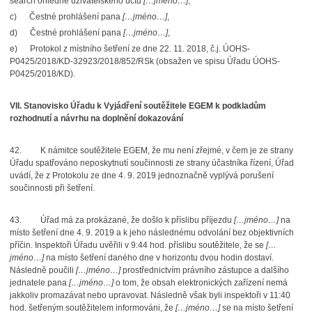
search ohledně uživatelského účtu
[…jméno…]
,
c)
Čestné prohlášení pana
[…jméno…]
,
d)
Čestné prohlášení pana
[…jméno…]
,
e)
Protokol z místního šetření ze dne 22. 11. 2018, č.j. ÚOHS-
P0425/2018/KD-32923/2018/852/RSk (obsažen ve spisu Úřadu ÚOHS-
P0425/2018/KD).
VII. Stanovisko Úřadu k Vyjádření soutěžitele EGEM k podkladům
rozhodnutí a návrhu na doplnění dokazování
42.
K námitce soutěžitele EGEM, že mu není zřejmé, v čem je ze strany
Úřadu spatřováno neposkytnutí součinnosti ze strany účastníka řízení, Úřad
uvádí, že z Protokolu ze dne 4. 9. 2019 jednoznačně vyplývá porušení
součinnosti při šetření.
43.
Úřad má za prokázané, že došlo k příslibu příjezdu
[…jméno…]
na
místo šetření dne 4. 9. 2019 a k jeho následnému odvolání bez objektivních
příčin. Inspektoři Úřadu uvěřili v 9:44 hod. příslibu soutěžitele, že se
[…
jméno…]
na místo šetření daného dne v horizontu dvou hodin dostaví.
Následně poučili
[…jméno…]
prostřednictvím právního zástupce a dalšího
jednatele pana
[…jméno…]
o tom, že obsah elektronických zařízení nemá
jakkoliv promazávat nebo upravovat. Následně však byli inspektoři v 11:40
hod. šetřeným soutěžitelem informováni, že
[…jméno…]
se na místo šetření