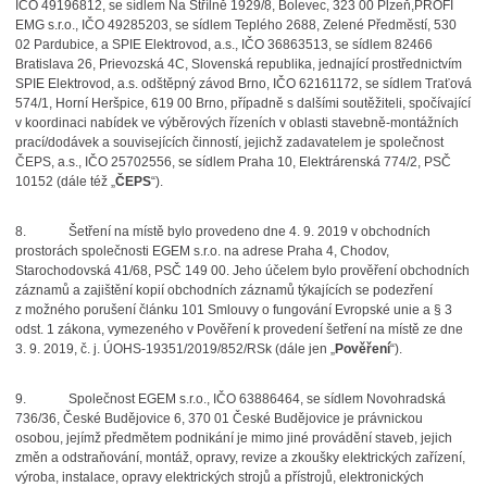
IČO
49196812, se sídlem Na Střílně 1929/8, Bolevec, 323 00 Plzeň,
PROFI
EMG s.r.o.,
IČO
49285203, se sídlem Teplého 2688, Zelené Předměstí, 530
02 Pardubice, a SPIE Elektrovod, a.s.,
IČO 36863513, se sídlem 82466
Bratislava 26, Prievozská 4C, Slovenská republika, jednající prostřednictvím
SPIE Elektrovod, a.s. odštěpný závod Brno, IČO 62161172, se sídlem Traťová
574/1, Horní Heršpice, 619 00 Brno, případně s dalšími soutěžiteli, spočívající
v koordinaci nabídek ve výběrových řízeních v oblasti stavebně-montážních
prací/dodávek a souvisejících činností, jejichž zadavatelem je společnost
ČEPS, a.s., IČO 25702556, se sídlem Praha 10, Elektrárenská 774/2, PSČ
10152 (dále též „
ČEPS
“).
8.
Šetření na místě bylo provedeno dne 4. 9. 2019 v obchodních
prostorách společnosti EGEM s.r.o. na adrese Praha 4, Chodov,
Starochodovská 41/68, PSČ 149 00. Jeho účelem bylo
prověření obchodních
záznamů a zajištění kopií obchodních záznamů týkajících se podezření
z možného porušení článku 101 Smlouvy o fungování Evropské unie a § 3
odst. 1 zákona, vymezeného v Pověření
k provedení šetření na místě ze dne
3. 9. 2019, č. j. ÚOHS-19351/2019/852/RSk (dále jen „
Pověření
“).
9.
Společnost EGEM s.r.o., IČO 63886464, se sídlem Novohradská
736/36, České Budějovice 6, 370 01 České Budějovice je právnickou
osobou, jejímž předmětem podnikání je mimo jiné provádění staveb, jejich
změn a odstraňování, montáž, opravy, revize a zkoušky elektrických zařízení,
výroba, instalace, opravy elektrických strojů a přístrojů, elektronických