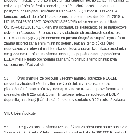
prošetření, avšak jeho přítomnost, ani zpřístupnění těchto zařízení, nezajistila,
ovlivnila průběh šetření a ohrozila jeho účel, čímž porušila povinnost
poskytnout nezbytnou součinnost stanovenou v § 21f odst. 3 zákona. A
konečně, pokud jde o (e) Protokol z místního šetření ze dne 22. 11. 2018, č.j.
ÚOHS-P0425/2018/KD-32923/2018/852/RSk (obsažen ve spisu Úřadu
ÚOHS-P0425/2018/KD), který má dokládat, že skutečnost, že se mailboxové
účty pana
[…jméno…]
nenacházely v obchodních prostorách společnosti
EGEM, ani nebyly z jejích obchodních prostor údajně dostupné, byla Úřadu
známa již před zahájením místního šetření, pak ani tento důkaz Úřad
nepovažuje za relevantní z hlediska skutkové a právní kvalifikace přestupku
dle § 22a odst. 1 písm. h) zákona, neboť, jak popsáno shora, společnost
EGEM měla k těmto obchodním záznamům přístup a tento přístup byla
schopna pro Úřad zajistit.
51.
Úřad shrnuje, že posoudil všechny námitky soutěžitele EGEM,
provedl a zhodnotil všechny jím navržené důkazy, a konstatuje, že
předložené námitky a důkazy nemají vliv na skutkovou a právní kvalifikaci
přestupku dle § 22a odst. 1 písm. h) zákona, jehož se společnost EGEM
dopustila, a za který jí Úřad ukládá pokutu v souladu s § 22a odst. 2 zákona.
VIII. Uložení pokuty
52.
Dle § 22a odst. 2 zákona lze soutěžiteli za přestupek podle odstavce
1 písm. a), g), h) nebo i) téhož paragrafu uložit pokutu do 300.000 Kč nebo 1