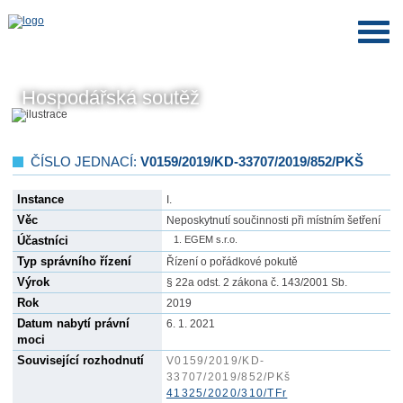
Hospodářská soutěž
ČÍSLO JEDNACÍ:
V0159/2019/KD-33707/2019/852/PKŠ
Instance
I.
Věc
Neposkytnutí součinnosti při místním šetření
Účastníci
EGEM s.r.o.
Typ správního řízení
Řízení o pořádkové pokutě
Výrok
§ 22a odst. 2 zákona č. 143/2001 Sb.
Rok
2019
Datum nabytí právní
6. 1. 2021
moci
Související rozhodnutí
V0159/2019/KD-
33707/2019/852/PKš
41325/2020/310/TFr