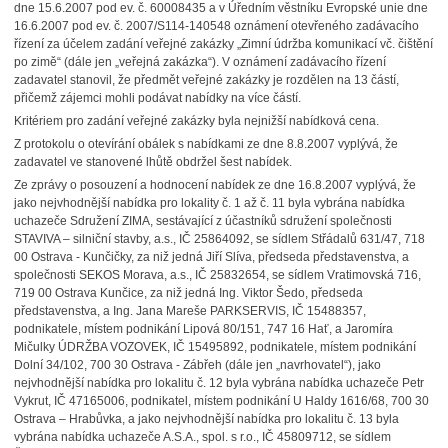
dne 15.6.2007 pod ev. č. 60008435 a v Úředním věstníku Evropské unie dne
16.6.2007 pod ev. č. 2007/S114-140548 oznámení otevřeného zadávacího
řízení za účelem zadání veřejné zakázky „Zimní údržba komunikací vč. čištění
po zimě“ (dále jen „veřejná zakázka“). V oznámení zadávacího řízení
zadavatel stanovil, že předmět veřejné zakázky je rozdělen na 13 částí,
přičemž zájemci mohli podávat nabídky na více částí.
Kritériem pro zadání veřejné zakázky byla nejnižší nabídková cena.
Z protokolu o otevírání obálek s nabídkami ze dne 8.8.2007 vyplývá, že
zadavatel ve stanovené lhůtě obdržel šest nabídek.
Ze zprávy o posouzení a hodnocení nabídek ze dne 16.8.2007 vyplývá, že
jako nejvhodnější nabídka pro lokality č. 1 až č. 11 byla vybrána nabídka
uchazeče Sdružení ZIMA, sestávající z účastníků sdružení společnosti
STAVIVA – silniční stavby, a.s., IČ 25864092, se sídlem Střádalů 631/47, 718
00 Ostrava - Kunčičky, za niž jedná Jiří Slíva, předseda představenstva, a
společnosti SEKOS Morava, a.s., IČ 25832654, se sídlem Vratimovská 716,
719 00 Ostrava Kunčice, za niž jedná Ing. Viktor Šedo, předseda
představenstva, a Ing. Jana Mareše PARKSERVIS, IČ 15488357,
podnikatele, místem podnikání Lipová 80/151, 747 16 Hať, a Jaromíra
Mičulky ÚDRŽBA VOZOVEK, IČ 15495892, podnikatele, místem podnikání
Dolní 34/102, 700 30 Ostrava - Zábřeh (dále jen „navrhovatel“), jako
nejvhodnější nabídka pro lokalitu č. 12 byla vybrána nabídka uchazeče Petr
Vykrut, IČ 47165006, podnikatel, místem podnikání U Haldy 1616/68, 700 30
Ostrava – Hrabůvka, a jako nejvhodnější nabídka pro lokalitu č. 13 byla
vybrána nabídka uchazeče A.S.A., spol. s r.o., IČ 45809712, se sídlem