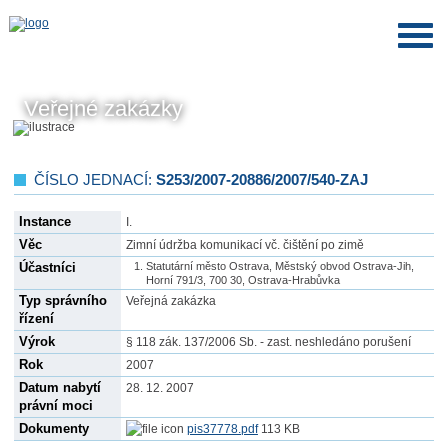
Veřejné zakázky
ČÍSLO JEDNACÍ:
S253/2007-20886/2007/540-ZAJ
Instance
I.
Věc
Zimní údržba komunikací vč. čištění po zimě
Účastníci
Statutární město Ostrava, Městský obvod Ostrava-Jih,
Horní 791/3, 700 30, Ostrava-Hrabůvka
Typ správního
Veřejná zakázka
řízení
Výrok
§ 118 zák. 137/2006 Sb. - zast. neshledáno porušení
Rok
2007
Datum nabytí
28. 12. 2007
právní moci
Dokumenty
pis37778.pdf
113 KB