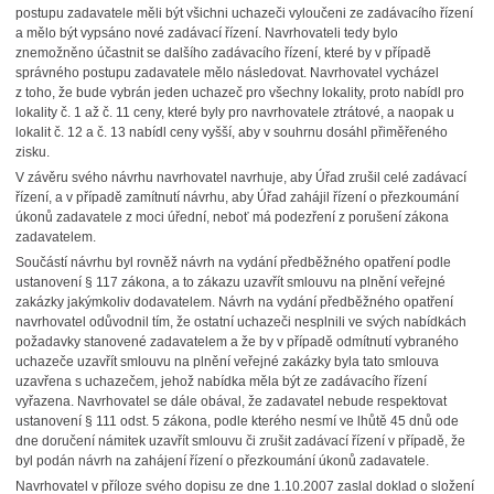
postupu zadavatele měli být všichni uchazeči vyloučeni ze zadávacího řízení
a mělo být vypsáno nové zadávací řízení. Navrhovateli tedy bylo
znemožněno účastnit se dalšího zadávacího řízení, které by v případě
správného postupu zadavatele mělo následovat. Navrhovatel vycházel
z toho, že bude vybrán jeden uchazeč pro všechny lokality, proto nabídl pro
lokality č. 1 až č. 11 ceny, které byly pro navrhovatele ztrátové, a naopak u
lokalit č. 12 a č. 13 nabídl ceny vyšší, aby v souhrnu dosáhl přiměřeného
zisku.
V závěru svého návrhu navrhovatel navrhuje, aby Úřad zrušil celé zadávací
řízení, a v případě zamítnutí návrhu, aby Úřad zahájil řízení o přezkoumání
úkonů zadavatele z moci úřední, neboť má podezření z porušení zákona
zadavatelem.
Součástí návrhu byl rovněž návrh na vydání předběžného opatření podle
ustanovení § 117 zákona, a to zákazu uzavřít smlouvu na plnění veřejné
zakázky jakýmkoliv dodavatelem. Návrh na vydání předběžného opatření
navrhovatel odůvodnil tím, že ostatní uchazeči nesplnili ve svých nabídkách
požadavky stanovené zadavatelem a že by v případě odmítnutí vybraného
uchazeče uzavřít smlouvu na plnění veřejné zakázky byla tato smlouva
uzavřena s uchazečem, jehož nabídka měla být ze zadávacího řízení
vyřazena. Navrhovatel se dále obával, že zadavatel nebude respektovat
ustanovení § 111 odst. 5 zákona, podle kterého nesmí ve lhůtě 45 dnů ode
dne doručení námitek uzavřít smlouvu či zrušit zadávací řízení v případě, že
byl podán návrh na zahájení řízení o přezkoumání úkonů zadavatele.
Navrhovatel v příloze svého dopisu ze dne 1.10.2007 zaslal doklad o složení