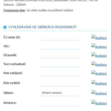
Jaromír Mičulka ÚDRŽBA VOZOVEK, podnikatel, Dolní 34/102, 700 30
Ostrava - Zábřeh
Vypraveno dne
:
viz otisk razítka na poštovní obálce
VYHLEDÁVÁNÍ VE SBÍRKÁCH ROZHODNUTÍ
ČJ nebo SZ:
Věc:
Účastník:
Text rozhodnutí:
Rok zahájení:
Rok vydání:
Oblast:
Veřejné zakázky
Instance: