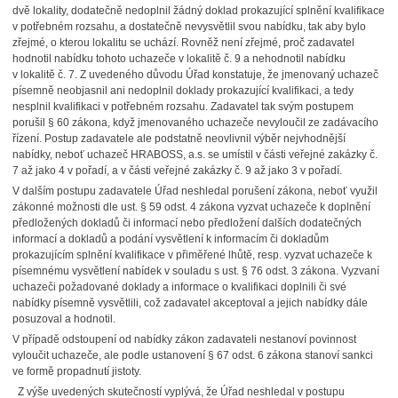
dvě lokality, dodatečně nedoplnil žádný doklad prokazující splnění kvalifikace
v potřebném rozsahu, a dostatečně nevysvětlil svou nabídku, tak aby bylo
zřejmé, o kterou lokalitu se uchází. Rovněž není zřejmé, proč zadavatel
hodnotil nabídku tohoto uchazeče v lokalitě č. 9 a nehodnotil nabídku
v lokalitě č. 7. Z uvedeného důvodu Úřad konstatuje, že jmenovaný uchazeč
písemně neobjasnil ani nedoplnil doklady prokazující kvalifikaci, a tedy
nesplnil kvalifikaci v potřebném rozsahu. Zadavatel tak svým postupem
porušil § 60 zákona, když jmenovaného uchazeče nevyloučil ze zadávacího
řízení. Postup zadavatele ale podstatně neovlivnil výběr nejvhodnější
nabídky, neboť uchazeč HRABOSS, a.s. se umístil v části veřejné zakázky č.
7 až jako 4 v pořadí, a v části veřejné zakázky č. 9 až jako 3 v pořadí.
V dalším postupu zadavatele Úřad neshledal porušení zákona, neboť využil
zákonné možnosti dle ust. § 59 odst. 4 zákona vyzvat uchazeče k doplnění
předložených dokladů či informací nebo předložení dalších dodatečných
informací a dokladů a podání vysvětlení k informacím či dokladům
prokazujícím splnění kvalifikace v přiměřené lhůtě, resp. vyzvat uchazeče k
písemnému vysvětlení nabídek v souladu s ust. § 76 odst. 3 zákona. Vyzvaní
uchazeči požadované doklady a informace o kvalifikaci doplnili či své
nabídky písemně vysvětlili, což zadavatel akceptoval a jejich nabídky dále
posuzoval a hodnotil.
V případě odstoupení od nabídky zákon zadavateli nestanoví povinnost
vyloučit uchazeče, ale podle ustanovení § 67 odst. 6 zákona stanoví sankci
ve formě propadnutí jistoty.
Z výše uvedených skutečností vyplývá, že Úřad neshledal v postupu