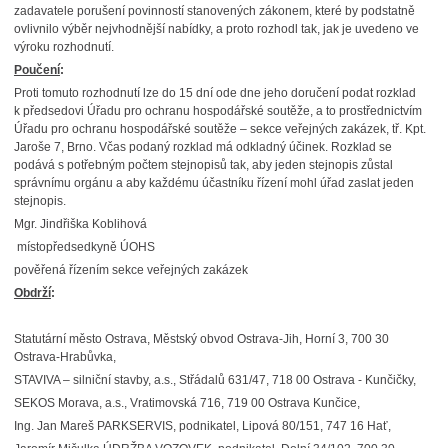
zadavatele porušení povinností stanovených zákonem, které by podstatně
ovlivnilo výběr nejvhodnější nabídky, a proto rozhodl tak, jak je uvedeno ve
výroku rozhodnutí.
Poučení
:
Proti tomuto rozhodnutí lze do 15 dní ode dne jeho doručení podat rozklad
k předsedovi Úřadu pro ochranu hospodářské soutěže, a to prostřednictvím
Úřadu pro ochranu hospodářské soutěže – sekce veřejných zakázek, tř. Kpt.
Jaroše 7, Brno. Včas podaný rozklad má odkladný účinek. Rozklad se
podává s potřebným počtem stejnopisů tak, aby jeden stejnopis zůstal
správnímu orgánu a aby každému účastníku řízení mohl úřad zaslat jeden
stejnopis.
Mgr. Jindřiška Koblihová
místopředsedkyně ÚOHS
pověřená řízením sekce veřejných zakázek
Obdrží
:
Statutární město Ostrava, Městský obvod Ostrava-Jih, Horní 3, 700 30
Ostrava-Hrabůvka,
STAVIVA – silniční stavby, a.s., Střádalů 631/47, 718 00 Ostrava - Kunčičky,
SEKOS Morava, a.s., Vratimovská 716, 719 00 Ostrava Kunčice,
Ing. Jan Mareš PARKSERVIS, podnikatel, Lipová 80/151, 747 16 Hať,