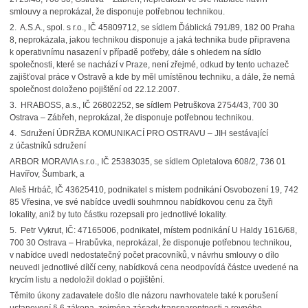
smlouvy a neprokázal, že disponuje potřebnou technikou.
2. A.S.A., spol. s r.o., IČ 45809712, se sídlem Ďáblická 791/89, 182 00 Praha
8, neprokázala, jakou technikou disponuje a jaká technika bude připravena
k operativnímu nasazení v případě potřeby, dále s ohledem na sídlo
společnosti, které se nachází v Praze, není zřejmé, odkud by tento uchazeč
zajišťoval práce v Ostravě a kde by měl umístěnou techniku, a dále, že nemá
společnost doloženo pojištění od 22.12.2007.
3. HRABOSS, a.s., IČ 26802252, se sídlem Petruškova 2754/43, 700 30
Ostrava – Zábřeh, neprokázal, že disponuje potřebnou technikou.
4. Sdružení ÚDRŽBA KOMUNIKACÍ PRO OSTRAVU – JIH sestávající
z účastníků sdružení
ARBOR MORAVIA s.r.o., IČ 25383035, se sídlem Opletalova 608/2, 736 01
Havířov, Šumbark, a
Aleš Hrbáč, IČ 43625410, podnikatel s místem podnikání Osvobození 19, 742
85 Vřesina, ve své nabídce uvedli souhrnnou nabídkovou cenu za čtyři
lokality, aniž by tuto částku rozepsali pro jednotlivé lokality.
5. Petr Vykrut, IČ: 47165006, podnikatel, místem podnikání U Haldy 1616/68,
700 30 Ostrava – Hrabůvka, neprokázal, že disponuje potřebnou technikou,
v nabídce uvedl nedostatečný počet pracovníků, v návrhu smlouvy o dílo
neuvedl jednotlivé dílčí ceny, nabídková cena neodpovídá částce uvedené na
krycím listu a nedoložil doklad o pojištění.
Těmito úkony zadavatele došlo dle názoru navrhovatele také k porušení