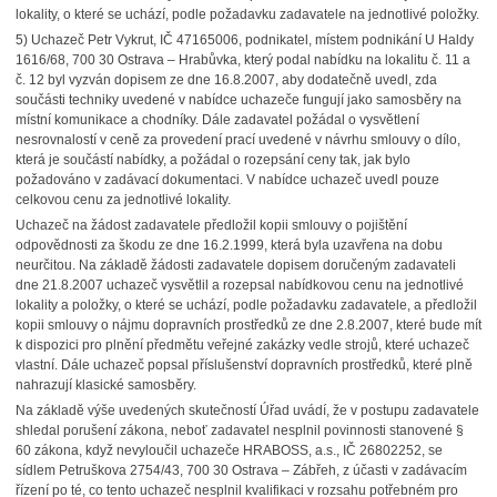
lokality, o které se uchází, podle požadavku zadavatele na jednotlivé položky.
5) Uchazeč Petr Vykrut, IČ 47165006, podnikatel, místem podnikání U Haldy
1616/68, 700 30 Ostrava – Hrabůvka, který podal nabídku na lokalitu č. 11 a
č. 12 byl vyzván dopisem ze dne 16.8.2007, aby dodatečně uvedl, zda
součásti techniky uvedené v nabídce uchazeče fungují jako samosběry na
místní komunikace a chodníky. Dále zadavatel požádal o vysvětlení
nesrovnalostí v ceně za provedení prací uvedené v návrhu smlouvy o dílo,
která je součástí nabídky, a požádal o rozepsání ceny tak, jak bylo
požadováno v zadávací dokumentaci. V nabídce uchazeč uvedl pouze
celkovou cenu za jednotlivé lokality.
Uchazeč na žádost zadavatele předložil kopii smlouvy o pojištění
odpovědnosti za škodu ze dne 16.2.1999, která byla uzavřena na dobu
neurčitou. Na základě žádosti zadavatele dopisem doručeným zadavateli
dne 21.8.2007 uchazeč vysvětlil a rozepsal nabídkovou cenu na jednotlivé
lokality a položky, o které se uchází, podle požadavku zadavatele, a předložil
kopii smlouvy o nájmu dopravních prostředků ze dne 2.8.2007, které bude mít
k dispozici pro plnění předmětu veřejné zakázky vedle strojů, které uchazeč
vlastní. Dále uchazeč popsal příslušenství dopravních prostředků, které plně
nahrazují klasické samosběry.
Na základě výše uvedených skutečností Úřad uvádí, že v postupu zadavatele
shledal porušení zákona, neboť zadavatel nesplnil povinnosti stanovené §
60 zákona, když nevyloučil uchazeče HRABOSS, a.s., IČ 26802252, se
sídlem Petruškova 2754/43, 700 30 Ostrava – Zábřeh, z účasti v zadávacím
řízení po té, co tento uchazeč nesplnil kvalifikaci v rozsahu potřebném pro