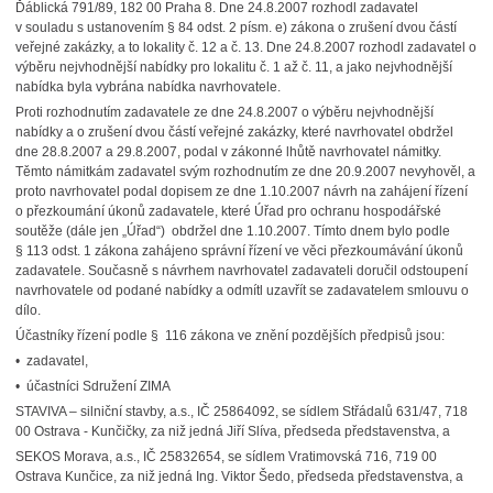
Ďáblická 791/89, 182 00 Praha 8. Dne 24.8.2007 rozhodl zadavatel
v souladu s ustanovením § 84 odst. 2 písm. e) zákona o zrušení dvou částí
veřejné zakázky, a to lokality č. 12 a č. 13. Dne 24.8.2007 rozhodl zadavatel o
výběru nejvhodnější nabídky pro lokalitu č. 1 až č. 11, a jako nejvhodnější
nabídka byla vybrána nabídka navrhovatele.
Proti rozhodnutím zadavatele ze dne 24.8.2007 o výběru nejvhodnější
nabídky a o zrušení dvou částí veřejné zakázky, které navrhovatel obdržel
dne 28.8.2007 a 29.8.2007, podal v zákonné lhůtě navrhovatel námitky.
Těmto námitkám zadavatel svým rozhodnutím ze dne 20.9.2007 nevyhověl, a
proto navrhovatel podal dopisem ze dne 1.10.2007 návrh na zahájení řízení
o přezkoumání úkonů zadavatele, které Úřad pro ochranu hospodářské
soutěže (dále jen „Úřad“) obdržel dne 1.10.2007. Tímto dnem bylo podle
§ 113 odst. 1 zákona zahájeno správní řízení ve věci přezkoumávání úkonů
zadavatele. Současně s návrhem navrhovatel zadavateli doručil odstoupení
navrhovatele od podané nabídky a odmítl uzavřít se zadavatelem smlouvu o
dílo.
Účastníky řízení podle § 116 zákona ve znění pozdějších předpisů jsou:
• zadavatel,
• účastníci Sdružení ZIMA
STAVIVA – silniční stavby, a.s., IČ 25864092, se sídlem Střádalů 631/47, 718
00 Ostrava - Kunčičky, za niž jedná Jiří Slíva, předseda představenstva, a
SEKOS Morava, a.s., IČ 25832654, se sídlem Vratimovská 716, 719 00
Ostrava Kunčice, za niž jedná Ing. Viktor Šedo, předseda představenstva, a