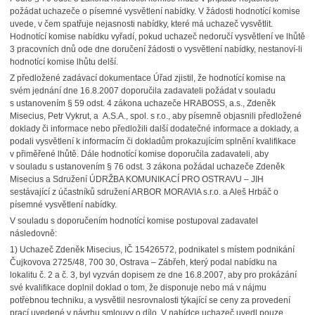
požádat uchazeče o písemné vysvětlení nabídky. V žádosti hodnotící komise
uvede, v čem spatřuje nejasnosti nabídky, které má uchazeč vysvětlit.
Hodnotící komise nabídku vyřadí, pokud uchazeč nedoručí vysvětlení ve lhůtě
3 pracovních dnů ode dne doručení žádosti o vysvětlení nabídky, nestanoví-li
hodnotící komise lhůtu delší.
Z předložené zadávací dokumentace Úřad zjistil, že hodnotící komise na
svém jednání dne 16.8.2007 doporučila zadavateli požádat v souladu
s ustanovením § 59 odst. 4 zákona uchazeče HRABOSS, a.s., Zdeněk
Misecius, Petr Vykrut, a A.S.A., spol. s r.o., aby písemně objasnili předložené
doklady či informace nebo předložili další dodatečné informace a doklady, a
podali vysvětlení k informacím či dokladům prokazujícím splnění kvalifikace
v přiměřené lhůtě. Dále hodnotící komise doporučila zadavateli, aby
v souladu s ustanovením § 76 odst. 3 zákona požádal uchazeče Zdeněk
Misecius a Sdružení ÚDRŽBA KOMUNIKACÍ PRO OSTRAVU – JIH
sestávající z účastníků sdružení ARBOR MORAVIA s.r.o. a Aleš Hrbáč o
písemné vysvětlení nabídky.
V souladu s doporučením hodnotící komise postupoval zadavatel
následovně:
1) Uchazeč Zdeněk Misecius, IČ 15426572, podnikatel s místem podnikání
Čujkovova 2725/48, 700 30, Ostrava – Zábřeh, který podal nabídku na
lokalitu č. 2 a č. 3, byl vyzván dopisem ze dne 16.8.2007, aby pro prokázání
své kvalifikace doplnil doklad o tom, že disponuje nebo má v nájmu
potřebnou techniku, a vysvětlil nesrovnalosti týkající se ceny za provedení
prací uvedené v návrhu smlouvy o dílo. V nabídce uchazeč uvedl pouze