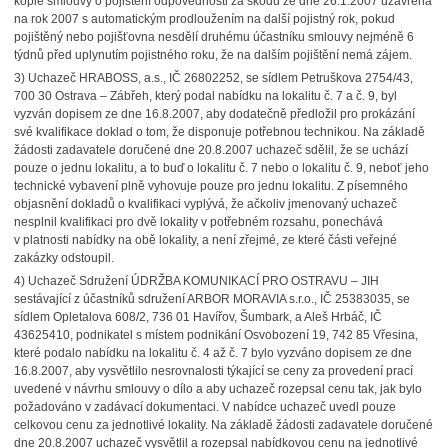
kopie smlouvy o pojištění odpovědnosti za škodu ze dne 26.1.2007 uzavřená
na rok 2007 s automatickým prodloužením na další pojistný rok, pokud
pojištěný nebo pojišťovna nesdělí druhému účastníku smlouvy nejméně 6
týdnů před uplynutím pojistného roku, že na dalším pojištění nemá zájem.
3) Uchazeč HRABOSS, a.s., IČ 26802252, se sídlem Petruškova 2754/43,
700 30 Ostrava – Zábřeh, který podal nabídku na lokalitu č. 7 a č. 9, byl
vyzván dopisem ze dne 16.8.2007, aby dodatečně předložil pro prokázání
své kvalifikace doklad o tom, že disponuje potřebnou technikou. Na základě
žádosti zadavatele doručené dne 20.8.2007 uchazeč sdělil, že se uchází
pouze o jednu lokalitu, a to buď o lokalitu č. 7 nebo o lokalitu č. 9, neboť jeho
technické vybavení plně vyhovuje pouze pro jednu lokalitu. Z písemného
objasnění dokladů o kvalifikaci vyplývá, že ačkoliv jmenovaný uchazeč
nesplnil kvalifikaci pro dvě lokality v potřebném rozsahu, ponechává
v platnosti nabídky na obě lokality, a není zřejmé, ze které části veřejné
zakázky odstoupil.
4) Uchazeč Sdružení ÚDRŽBA KOMUNIKACÍ PRO OSTRAVU – JIH
sestávající z účastníků sdružení ARBOR MORAVIA s.r.o., IČ 25383035, se
sídlem Opletalova 608/2, 736 01 Havířov, Šumbark, a Aleš Hrbáč, IČ
43625410, podnikatel s místem podnikání Osvobození 19, 742 85 Vřesina,
které podalo nabídku na lokalitu č. 4 až č. 7 bylo vyzváno dopisem ze dne
16.8.2007, aby vysvětlilo nesrovnalosti týkající se ceny za provedení prací
uvedené v návrhu smlouvy o dílo a aby uchazeč rozepsal cenu tak, jak bylo
požadováno v zadávací dokumentaci. V nabídce uchazeč uvedl pouze
celkovou cenu za jednotlivé lokality. Na základě žádosti zadavatele doručené
dne 20.8.2007 uchazeč vysvětlil a rozepsal nabídkovou cenu na jednotlivé