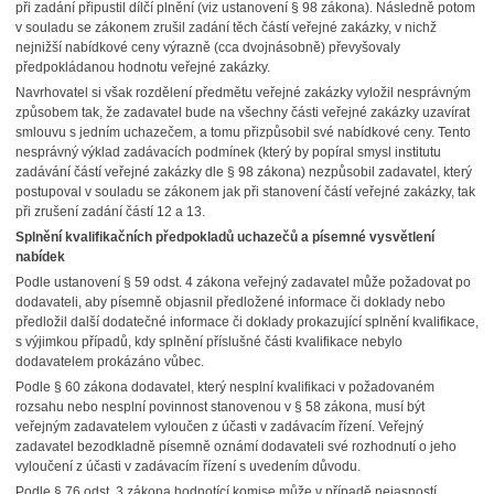
při zadání připustil dílčí plnění (viz ustanovení § 98 zákona). Následně potom
v souladu se zákonem zrušil zadání těch částí veřejné zakázky, v nichž
nejnižší nabídkové ceny výrazně (cca dvojnásobně) převyšovaly
předpokládanou hodnotu veřejné zakázky.
Navrhovatel si však rozdělení předmětu veřejné zakázky vyložil nesprávným
způsobem tak, že zadavatel bude na všechny části veřejné zakázky uzavírat
smlouvu s jedním uchazečem, a tomu přizpůsobil své nabídkové ceny. Tento
nesprávný výklad zadávacích podmínek (který by popíral smysl institutu
zadávání částí veřejné zakázky dle § 98 zákona) nezpůsobil zadavatel, který
postupoval v souladu se zákonem jak při stanovení částí veřejné zakázky, tak
při zrušení zadání částí 12 a 13.
Splnění kvalifikačních předpokladů uchazečů a písemné vysvětlení
nabídek
Podle ustanovení § 59 odst. 4 zákona veřejný zadavatel může požadovat po
dodavateli, aby písemně objasnil předložené informace či doklady nebo
předložil další dodatečné informace či doklady prokazující splnění kvalifikace,
s výjimkou případů, kdy splnění příslušné části kvalifikace nebylo
dodavatelem prokázáno vůbec.
Podle § 60 zákona dodavatel, který nesplní kvalifikaci v požadovaném
rozsahu nebo nesplní povinnost stanovenou v § 58 zákona, musí být
veřejným zadavatelem vyloučen z účasti v zadávacím řízení. Veřejný
zadavatel bezodkladně písemně oznámí dodavateli své rozhodnutí o jeho
vyloučení z účasti v zadávacím řízení s uvedením důvodu.
Podle § 76 odst. 3 zákona hodnotící komise může v případě nejasností