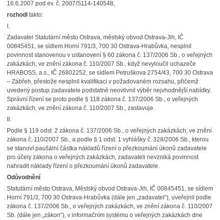
16.6.2007 pod ev. č. 2007/S114-140548,
rozhodl
takto:
I.
Zadavatel Statutární město Ostrava, městský obvod Ostrava-Jih, IČ
00845451, se sídlem Horní 791/3, 700 30 Ostrava-Hrabůvka, nesplnil
povinnost stanovenou v ustanovení § 60 zákona č. 137/2006 Sb., o veřejných
zakázkách, ve znění zákona č. 110/2007 Sb., když nevyloučil uchazeče
HRABOSS, a.s., IČ 26802252, se sídlem Petruškova 2754/43, 700 30 Ostrava
– Zábřeh, přestože nesplnil kvalifikaci v požadovaném rozsahu, přičemž
uvedený postup zadavatele podstatně neovlivnil výběr nejvhodnější nabídky.
Správní řízení se proto podle § 118 zákona č. 137/2006 Sb., o veřejných
zakázkách, ve znění zákona č. 110/2007 Sb., zastavuje.
II.
Podle § 119 odst. 2 zákona č. 137/2006 Sb., o veřejných zakázkách, ve znění
zákona č. 110/2007 Sb., a podle § 1 odst. 1 vyhlášky č. 328/2006 Sb., kterou
se stanoví paušální částka nákladů řízení o přezkoumání úkonů zadavatele
pro účely zákona o veřejných zakázkách, zadavateli nevzniká povinnost
nahradit náklady řízení o přezkoumání úkonů zadavatele.
Odůvodnění
Statutární město Ostrava, Městský obvod Ostrava-Jih, IČ 00845451, se sídlem
Horní 791/3, 700 30 Ostrava-Hrabůvka (dále jen „zadavatel“), uveřejnil podle
zákona č. 137/2006 Sb., o veřejných zakázkách, ve znění zákona č. 110/2007
Sb. (dále jen „zákon“), v informačním systému o veřejných zakázkách dne