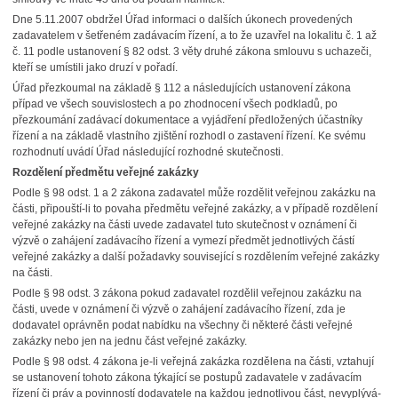
Dne 5.11.2007 obdržel Úřad informaci o dalších úkonech provedených
zadavatelem v šetřeném zadávacím řízení, a to že uzavřel na lokalitu č. 1 až
č. 11 podle ustanovení § 82 odst. 3 věty druhé zákona smlouvu s uchazeči,
kteří se umístili jako druzí v pořadí.
Úřad přezkoumal na základě § 112 a následujících ustanovení zákona
případ ve všech souvislostech a po zhodnocení všech podkladů, po
přezkoumání zadávací dokumentace a vyjádření předložených účastníky
řízení a na základě vlastního zjištění rozhodl o zastavení řízení. Ke svému
rozhodnutí uvádí Úřad následující rozhodné skutečnosti.
Rozdělení předmětu veřejné zakázky
Podle § 98 odst. 1 a 2 zákona zadavatel může rozdělit veřejnou zakázku na
části, připouští-li to povaha předmětu veřejné zakázky, a v případě rozdělení
veřejné zakázky na části uvede zadavatel tuto skutečnost v oznámení či
výzvě o zahájení zadávacího řízení a vymezí předmět jednotlivých částí
veřejné zakázky a další požadavky související s rozdělením veřejné zakázky
na části.
Podle § 98 odst. 3 zákona pokud zadavatel rozdělil veřejnou zakázku na
části, uvede v oznámení či výzvě o zahájení zadávacího řízení, zda je
dodavatel oprávněn podat nabídku na všechny či některé části veřejné
zakázky nebo jen na jednu část veřejné zakázky.
Podle § 98 odst. 4 zákona je-li veřejná zakázka rozdělena na části, vztahují
se ustanovení tohoto zákona týkající se postupů zadavatele v zadávacím
řízení či práv a povinností dodavatele na každou jednotlivou část, nevyplývá-