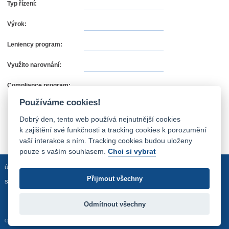
Typ řízení:
Výrok:
Leniency program:
Využito narovnání:
Compliance program:
Používáme cookies!
Dobrý den, tento web používá nejnutnější cookies
k zajištění své funkčnosti a tracking cookies k porozumění
vaší interakce s ním. Tracking cookies budou uloženy
pouze s vaším souhlasem.
Chci si vybrat
Úvodní stránka
Mapa stránek
Prohlášení o přístupnosti
Přijmout všechny
Sledujte nás:
Odmítnout všechny
© 2012 - 2026 Úřad pro ochranu hospodářské soutěže