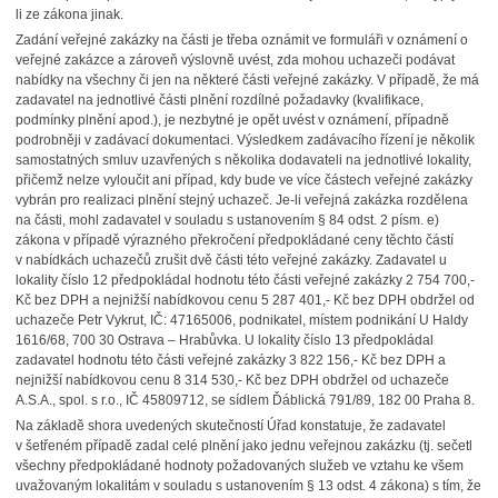
li ze zákona jinak.
Zadání veřejné zakázky na části je třeba oznámit ve formuláři v oznámení o
veřejné zakázce a zároveň výslovně uvést, zda mohou uchazeči podávat
nabídky na všechny či jen na některé části veřejné zakázky. V případě, že má
zadavatel na jednotlivé části plnění rozdílné požadavky (kvalifikace,
podmínky plnění apod.), je nezbytné je opět uvést v oznámení, případně
podrobněji v zadávací dokumentaci. Výsledkem zadávacího řízení je několik
samostatných smluv uzavřených s několika dodavateli na jednotlivé lokality,
přičemž nelze vyloučit ani případ, kdy bude ve více částech veřejné zakázky
vybrán pro realizaci plnění stejný uchazeč. Je-li veřejná zakázka rozdělena
na části, mohl zadavatel v souladu s ustanovením § 84 odst. 2 písm. e)
zákona v případě výrazného překročení předpokládané ceny těchto částí
v nabídkách uchazečů zrušit dvě části této veřejné zakázky. Zadavatel u
lokality číslo 12 předpokládal hodnotu této části veřejné zakázky 2 754 700,-
Kč bez DPH a nejnižší nabídkovou cenu 5 287 401,- Kč bez DPH obdržel od
uchazeče Petr Vykrut, IČ: 47165006, podnikatel, místem podnikání U Haldy
1616/68, 700 30 Ostrava – Hrabůvka. U lokality číslo 13 předpokládal
zadavatel hodnotu této části veřejné zakázky 3 822 156,- Kč bez DPH a
nejnižší nabídkovou cenu 8 314 530,- Kč bez DPH obdržel od uchazeče
A.S.A., spol. s r.o., IČ 45809712, se sídlem Ďáblická 791/89, 182 00 Praha 8.
Na základě shora uvedených skutečností Úřad konstatuje, že zadavatel
v šetřeném případě zadal celé plnění jako jednu veřejnou zakázku (tj. sečetl
všechny předpokládané hodnoty požadovaných služeb ve vztahu ke všem
uvažovaným lokalitám v souladu s ustanovením § 13 odst. 4 zákona) s tím, že