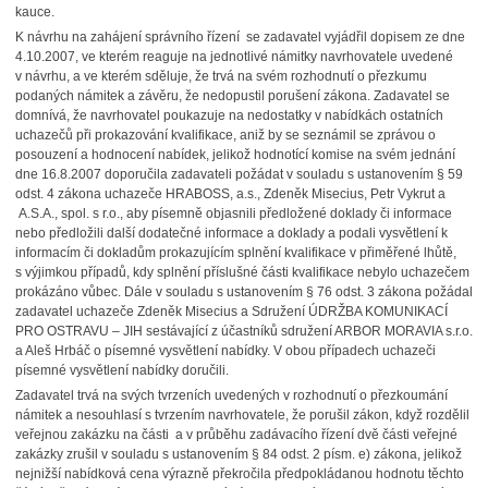
kauce.
K návrhu na zahájení správního řízení se zadavatel vyjádřil dopisem ze dne
4.10.2007, ve kterém reaguje na jednotlivé námitky navrhovatele uvedené
v návrhu, a ve kterém sděluje, že trvá na svém rozhodnutí o přezkumu
podaných námitek a závěru, že nedopustil porušení zákona. Zadavatel se
domnívá, že navrhovatel poukazuje na nedostatky v nabídkách ostatních
uchazečů při prokazování kvalifikace, aniž by se seznámil se zprávou o
posouzení a hodnocení nabídek, jelikož hodnotící komise na svém jednání
dne 16.8.2007 doporučila zadavateli požádat v souladu s ustanovením § 59
odst. 4 zákona uchazeče HRABOSS, a.s., Zdeněk Misecius, Petr Vykrut a
A.S.A., spol. s r.o., aby písemně objasnili předložené doklady či informace
nebo předložili další dodatečné informace a doklady a podali vysvětlení k
informacím či dokladům prokazujícím splnění kvalifikace v přiměřené lhůtě,
s výjimkou případů, kdy splnění příslušné části kvalifikace nebylo uchazečem
prokázáno vůbec. Dále v souladu s ustanovením § 76 odst. 3 zákona požádal
zadavatel uchazeče Zdeněk Misecius a Sdružení ÚDRŽBA KOMUNIKACÍ
PRO OSTRAVU – JIH sestávající z účastníků sdružení ARBOR MORAVIA s.r.o.
a Aleš Hrbáč o písemné vysvětlení nabídky. V obou případech uchazeči
písemné vysvětlení nabídky doručili.
Zadavatel trvá na svých tvrzeních uvedených v rozhodnutí o přezkoumání
námitek a nesouhlasí s tvrzením navrhovatele, že porušil zákon, když rozdělil
veřejnou zakázku na části a v průběhu zadávacího řízení dvě části veřejné
zakázky zrušil v souladu s ustanovením § 84 odst. 2 písm. e) zákona, jelikož
nejnižší nabídková cena výrazně překročila předpokládanou hodnotu těchto