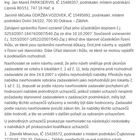
Ing. Jan Mareš PARKSERVIS, IČ 15488357, podnikatel, místem podnikání
Lipová 80/151, 747 16 Hať, a
Jaromír Mičulka ÚDRŽBA VOZOVEK, IČ 15495892, podnikatel, místem
podnikání Dolní 34/102, 700 30 Ostrava – Zábřeh.
Zahájení správního řízení oznámil Úřad jeho účastníkům dopisem č.j.
S253/2007-18474/2007/540-Zaj ze dne 10.10.2007. Současně usnesením
č.j. S253/2007-18522/2007/540-Zaj z téhož dne stanovil účastníkům řízení
lhůtu, ve které jsou oprávněni navrhovat důkazy, činit jiné návrhy a vyjádřit
v řízení své stanovisko. Dále Úřad stanovil i lhůtu, ve které se mohou vyjádřit
k podkladům rozhodnutí.
Navrhovatel ve svém návrhu uvedl, že jeho návrh směřuje proti úkonům
zadavatele ve vztahu k lokalitám č. 1 až č. 11, tedy zejména proti rozhodnutí
zadavatele ze dne 24.8.2007 o výběru nejvhodnější nabídky. Přestože byla
nabídka navrhovatele vybrána zadavatelem jako nejvhodnější pro lokalitu č.
1 až č. 11, dopustil se podle názoru navrhovatele zadavatel pochybení při
hodnocení nabídek jednotlivých uchazečů, jelikož ostatní uchazeči nesplnili
požadavky stanovené zadavatelem v zadávacích podmínkách, měly být
nabídky těchto uchazečů vyřazeny a neměly být dále hodnoceny. Zadavatel
podle názoru navrhovatele porušil zákon tím, že nabídky těchto uchazečů
dále hodnotil, a tito se umístili v dalším pořadí za vybraným uchazečem.
U jednotlivých uchazečů poukazuje navrhovatel na následující nedostatky
v nabídkách při prokazování kvalifikace uchazečů:
1. Zdeněk Misecius, IČ 15426572, podnikatel s místem podnikání Čujkovova
2725/48, 700 30, Ostrava – Zábřeh, nepředložil ve své nabídce návrh