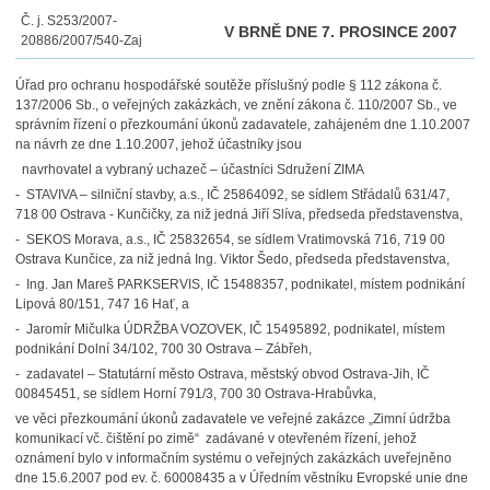
Č. j. S253/2007-
V BRNĚ DNE 7. PROSINCE 2007
20886/2007/540-Zaj
Úřad pro ochranu hospodářské soutěže příslušný podle § 112 zákona č.
137/2006 Sb., o veřejných zakázkách, ve znění zákona č. 110/2007 Sb., ve
správním řízení o přezkoumání úkonů zadavatele, zahájeném dne 1.10.2007
na návrh ze dne 1.10.2007, jehož účastníky jsou
navrhovatel a vybraný uchazeč – účastníci Sdružení ZIMA
- STAVIVA – silniční stavby, a.s., IČ 25864092, se sídlem Střádalů 631/47,
718 00 Ostrava - Kunčičky, za niž jedná Jiří Slíva, předseda představenstva,
- SEKOS Morava, a.s., IČ 25832654, se sídlem Vratimovská 716, 719 00
Ostrava Kunčice, za niž jedná Ing. Viktor Šedo, předseda představenstva,
- Ing. Jan Mareš PARKSERVIS, IČ 15488357, podnikatel, místem podnikání
Lipová 80/151, 747 16 Hať, a
- Jaromír Mičulka ÚDRŽBA VOZOVEK, IČ 15495892, podnikatel, místem
podnikání Dolní 34/102, 700 30 Ostrava – Zábřeh,
- zadavatel – Statutární město Ostrava, městský obvod Ostrava-Jih, IČ
00845451, se sídlem Horní 791/3, 700 30 Ostrava-Hrabůvka,
ve věci přezkoumání úkonů zadavatele ve veřejné zakázce „Zimní údržba
komunikací vč. čištění po zimě“ zadávané v otevřeném řízení, jehož
oznámení bylo v informačním systému o veřejných zakázkách uveřejněno
dne 15.6.2007 pod ev. č. 60008435 a v Úředním věstníku Evropské unie dne