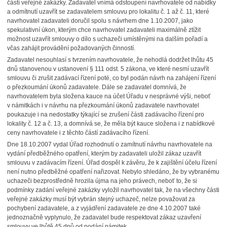
částí veřejné zakázky. Zadavatel vnímá odstoupení navrhovatele od nabídky
a odmítnutí uzavřít se zadavatelem smlouvu pro lokalitu č. 1 až č. 11, které
navrhovatel zadavateli doručil spolu s návrhem dne 1.10.2007, jako
spekulativní úkon, kterým chce navrhovatel zadavateli maximálně ztížit
možnost uzavřít smlouvy o dílo s uchazeči umístěnými na dalším pořadí a
včas zahájit provádění požadovaných činností.
Zadavatel nesouhlasí s tvrzením navrhovatele, že nehodlá dodržet lhůtu 45
dnů stanovenou v ustanovení § 111 odst. 5 zákona, ve které nesmí uzavřít
smlouvu či zrušit zadávací řízení poté, co byl podán návrh na zahájení řízení
o přezkoumání úkonů zadavatele. Dále se zadavatel domnívá, že
navrhovatelem byla složena kauce na účet Úřadu v nesprávné výši, neboť
v námitkách i v návrhu na přezkoumání úkonů zadavatele navrhovatel
poukazuje i na nedostatky týkající se zrušení části zadávacího řízení pro
lokality č. 12 a č. 13, a domnívá se, že měla být kauce složena i z nabídkové
ceny navrhovatele i z těchto částí zadávacího řízení.
Dne 18.10.2007 vydal Úřad rozhodnutí o zamítnutí návrhu navrhovatele na
vydání předběžného opatření, kterým by zadavateli uložil zákaz uzavřít
smlouvu v zadávacím řízení. Úřad dospěl k závěru, že k zajištění účelu řízení
není nutno předběžné opatření nařizovat. Nebylo shledáno, že by vybranému
uchazeči bezprostředně hrozila újma na jeho právech, neboť to, že si
podmínky zadání veřejné zakázky vyložil navrhovatel tak, že na všechny části
veřejné zakázky musí být vybrán stejný uchazeč, nelze považovat za
pochybení zadavatele, a z vyjádření zadavatele ze dne 4.10.2007 také
jednoznačně vyplynulo, že zadavatel bude respektovat zákaz uzavření
smlouvy ve lhůtě 45 dnů od podání námitek.