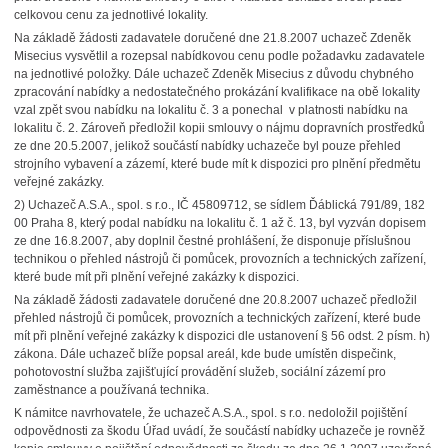
celkovou cenu za jednotlivé lokality.
Na základě žádosti zadavatele doručené dne 21.8.2007 uchazeč Zdeněk
Misecius vysvětlil a rozepsal nabídkovou cenu podle požadavku zadavatele
na jednotlivé položky. Dále uchazeč Zdeněk Misecius z důvodu chybného
zpracování nabídky a nedostatečného prokázání kvalifikace na obě lokality
vzal zpět svou nabídku na lokalitu č. 3 a ponechal v platnosti nabídku na
lokalitu č. 2. Zároveň předložil kopii smlouvy o nájmu dopravních prostředků
ze dne 20.5.2007, jelikož součástí nabídky uchazeče byl pouze přehled
strojního vybavení a zázemí, které bude mít k dispozici pro plnění předmětu
veřejné zakázky.
2) Uchazeč A.S.A., spol. s r.o., IČ 45809712, se sídlem Ďáblická 791/89, 182
00 Praha 8, který podal nabídku na lokalitu č. 1 až č. 13, byl vyzván dopisem
ze dne 16.8.2007, aby doplnil čestné prohlášení, že disponuje příslušnou
technikou o přehled nástrojů či pomůcek, provozních a technických zařízení,
které bude mít při plnění veřejné zakázky k dispozici.
Na základě žádosti zadavatele doručené dne 20.8.2007 uchazeč předložil
přehled nástrojů či pomůcek, provozních a technických zařízení, které bude
mít při plnění veřejné zakázky k dispozici dle ustanovení § 56 odst. 2 písm. h)
zákona. Dále uchazeč blíže popsal areál, kde bude umístěn dispečink,
pohotovostní služba zajišťující provádění služeb, sociální zázemí pro
zaměstnance a používaná technika.
K námitce navrhovatele, že uchazeč A.S.A., spol. s r.o. nedoložil pojištění
odpovědnosti za škodu Úřad uvádí, že součástí nabídky uchazeče je rovněž