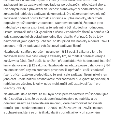
ustanovení § 6 zákona, zejména zásady transparentnosti a rovného
zacházení tím, že zadavatel nepožadoval po uchazečích předložení shora
uvedených listin a prokázání skutečností stanovených v podmínkách pro
zpracování nabídek v zadávací dokumentaci. Dle názoru navrhovatele měl
zadavatel hodnotit pouze formálně správné a úplné nabídky, které zcela
odpovídaly požadavkům zadavatele. Navrhovatel namítá, že pouze jeho
nabídka byla úplná a správná, a že tedy měla být jako jediná hodnocena.
Ostatní uchazeči měli být vyloučeni z účasti v zadávacím řízení, a nemělo být
tedy stanoveno jejich pořadí pro jednotlivé lokality. V případě, že by tedy
navrhovatel, jako vybraný uchazeč, odstoupil od své nabídky a odmítl uzavřít
smlouvu, měl by zadavatel vyhlásit nové zadávací řízení.
Navrhovatel spatřuje porušení ustanovení § 13 odst. 3 zákona v tom, že
zadavatel zrušil dvě části veřejné zakázky tím, že rozdělil předmět veřejné
zakázky na části, čímž došlo ke snížení předpokládaných hodnot pod finanční
limity stanovené v § 12 zákona. Navrhovatel uvádí, že pouze ustanovení § 84
zákona stanoví, kdy má zadavatel povinnost či oprávnění zrušit zadávací
řízení, přičemž zákon předpokládá, že zruší celé zadávací řízení, nikoliv jen
jeho část. Podle názoru navrhovatele měl zadavatel buď vybrat nejvhodnější
nabídku pro všechny lokality, nebo mohl zrušit celé zadávací řízení pro
všechny lokality.
Navrhovatel dále namítá, že mu byla postupem zadavatele způsobena újma,
která spočívá v tom, že po odstoupení navrhovatele od nabídky a po
odmítnutí uzavřít se zadavatelem smlouvu, které navrhovatel zadavateli
doručil spolu s návrhem dne 1.10.2007, může zadavatel uzavřít smlouvu
s uchazečem, který se umístil jako další v pořadí, ačkoliv při správném