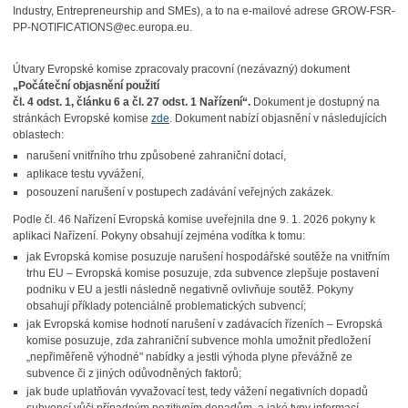
Industry, Entrepreneurship and SMEs), a to na e-mailové adrese GROW-FSR-
PP-NOTIFICATIONS@ec.europa.eu.
Útvary Evropské komise zpracovaly pracovní (nezávazný) dokument
„Počáteční objasnění použití
čl. 4 odst. 1, článku 6 a čl. 27 odst. 1 Nařízení“.
Dokument je dostupný na
stránkách Evropské komise
zde
. Dokument nabízí objasnění v následujících
oblastech:
narušení vnitřního trhu způsobené zahraniční dotací,
aplikace testu vyvážení,
posouzení narušení v postupech zadávání veřejných zakázek.
Podle čl. 46 Nařízení Evropská komise uveřejnila dne 9. 1. 2026 pokyny k
aplikaci Nařízení. Pokyny obsahují zejména vodítka k tomu:
jak Evropská komise posuzuje narušení hospodářské soutěže na vnitřním
trhu EU – Evropská komise posuzuje, zda subvence zlepšuje postavení
podniku v EU a jestli následně negativně ovlivňuje soutěž. Pokyny
obsahují příklady potenciálně problematických subvencí;
jak Evropská komise hodnotí narušení v zadávacích řízeních – Evropská
komise posuzuje, zda zahraniční subvence mohla umožnit předložení
„nepřiměřeně výhodné" nabídky a jestli výhoda plyne převážně ze
subvence či z jiných odůvodněných faktorů;
jak bude uplatňován vyvažovací test, tedy vážení negativních dopadů