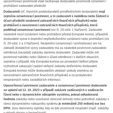
upozorňovací povinnosti však nezbavuje dodavatele povinnosti oznámení /
prohlášení zadavateli předložit.
Dodavatelé
(vč. hlavních poddodavatelů prostřednictvím dodavatele)
mají
zejména oznamovací povinnost, a to zadavateli s nabídkou nebo žádostí o
účast předložit oznámení zahraničních finančních příspěvků nebo
prohlášení o neexistenci zahraničních finančních příspěvků, které
podléhají oznamovací povinnosti
(viz čl. 29 odst. 1 Nařízení). Zadavatel
následně musí oznámení nebo prohlášení předat Evropské komisi, případně
dodavatele vyzve k doplnění nepředloženého oznámení nebo prohlášení (viz
čl. 29 odst. 2 a 3 Nařízení). Nesplnění oznamovací / prohlašovací ani na
základě dodatečné výzvy zadavatele má za následek povinnost zadavatele
odmítnout (nezadat) zakázku danému dodavateli. Zadavatel může mít
povinnost nabídku nebo žádost o účast odmítnout i v dalších situacích,
zejména v případě, kdy Evropská komise po provedení šetření přijme
rozhodnutí zakazující zadání veřejné zakázky dotčenému dodavateli.
Evropská komise může dodavatelům ukládat i pokuty zejména za
neoznámení zahraničních finančních příspěvků a za poskytování
nesprávných nebo zavádějících informací.
Upozorňovací povinnost zadavatele a oznamovací povinnost dodavatele
se uplatní od 12. 10. 2023 v případě zakázek zadávaných v zadávacím
řízení nebo v dynamickém nákupním systému, pokud odhadovaná
hodnota
zakázky nebo uzavírané rámcové dohody nebo jednotlivé zakázky v
rámci dynamického nákupního systému
je minimálně
250 milionů eur bez
DPH.
Jsou stanoveny výjimky, kdy se tyto povinnosti neuplatní (např. zakázky
v oblasti obrany a bezpečnosti).