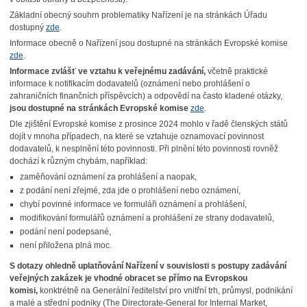
Základní obecný souhrn problematiky Nařízení je na stránkách Úřadu
dostupný
zde
.
Informace obecně o Nařízení jsou dostupné na stránkách Evropské komise
zde
.
Informace zvlášť ve vztahu k veřejnému zadávání,
včetně praktické
informace k notifikacím dodavatelů (oznámení nebo prohlášení o
zahraničních finančních příspěvcích) a odpovědí na často kladené otázky,
jsou dostupné na stránkách Evropské komise
zde
.
Dle zjištění Evropské komise z prosince 2024 mohlo v řadě členských států
dojít v mnoha případech, na které se vztahuje oznamovací povinnost
dodavatelů, k nesplnění této povinnosti. Při plnění této povinnosti rovněž
dochází k různým chybám, například:
zaměňování oznámení za prohlášení a naopak,
z podání není zřejmé, zda jde o prohlášení nebo oznámení,
chybí povinné informace ve formuláři oznámení a prohlášení,
modifikování formulářů oznámení a prohlášení ze strany dodavatelů,
podání není podepsané,
není přiložena plná moc.
S dotazy ohledně uplatňování Nařízení v souvislosti s postupy zadávání
veřejných zakázek je vhodné obracet se přímo na Evropskou
komisi,
konktrétně na Generální ředitelství pro vnitřní trh, průmysl, podnikání
a malé a střední podniky (The Directorate-General for Internal Market,