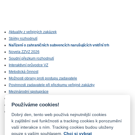
Aktuality z veřejných zakázek
Sbírky rozhodnutí
Nařízení o zahraničních subvencích narušujících vnitřní trh
Novela ZZVZ 2026
Soudní přezkum rozhodnutí
Interaktivní průvodce VZ
Metodická činnost
Možnosti obrany proti postupu zadavatele
Povinnosti zadavatele při přezkumu veřejné zakázky
Mezinárodní spolupráce
Statistiky
Používáme cookies!
Odkazy
Archiv
Dobrý den, tento web používá nejnutnější cookies
k zajištění své funkčnosti a tracking cookies k porozumění
vaší interakce s ním. Tracking cookies budou uloženy
pouze s vaším souhlasem.
Chci si vybrat