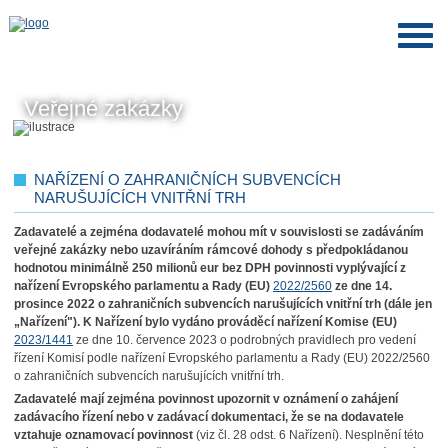
Veřejné zakázky
NAŘÍZENÍ O ZAHRANIČNÍCH SUBVENCÍCH
NARUŠUJÍCÍCH VNITŘNÍ TRH
Zadavatelé a zejména dodavatelé mohou mít v souvislosti se zadáváním
veřejné zakázky nebo uzavíráním rámcové dohody s předpokládanou
hodnotou minimálně 250 milionů eur bez DPH povinnosti vyplývající z
nařízení Evropského parlamentu a Rady (EU)
2022/2560
ze dne 14.
prosince 2022 o zahraničních subvencích narušujících vnitřní trh (dále jen
„Nařízení").
K Nařízení bylo vydáno prováděcí nařízení Komise (EU)
2023/1441
ze dne 10. července 2023 o podrobných pravidlech pro vedení
řízení Komisí podle nařízení Evropského parlamentu a Rady (EU) 2022/2560
o zahraničních subvencích narušujících vnitřní trh.
Zadavatelé mají zejména
povinnost
upozornit v oznámení o zahájení
zadávacího řízení nebo v zadávací dokumentaci, že se na dodavatele
vztahuje oznamovací povinnost
(viz čl. 28 odst. 6 Nařízení). Nesplnění této