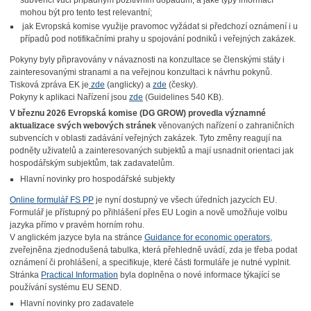
subvencí vůči případným pozitivním dopadům, a jaké typy informací
mohou být pro tento test relevantní;
jak Evropská komise využije pravomoc vyžádat si předchozí oznámení i u
případů pod notifikačními prahy u spojování podniků i veřejných zakázek.
Pokyny byly připravovány v návaznosti na konzultace se členskými státy i
zainteresovanými stranami a na veřejnou konzultaci k návrhu pokynů.
Tisková zpráva EK je
zde
(anglicky) a
zde
(česky).
Pokyny k aplikaci Nařízení jsou
zde
(Guidelines 540 KB).
V březnu 2026 Evropská komise (DG GROW) provedla významné
aktualizace svých webových stránek
věnovaných nařízení o zahraničních
subvencích v oblasti zadávání veřejných zakázek. Tyto změny reagují na
podněty uživatelů a zainteresovaných subjektů a mají usnadnit orientaci jak
hospodářským subjektům, tak zadavatelům.
Hlavní novinky pro hospodářské subjekty
Online formulář FS PP
je nyní dostupný ve všech úředních jazycích EU.
Formulář je přístupný po přihlášení přes EU Login a nově umožňuje volbu
jazyka přímo v pravém horním rohu.
V anglickém jazyce byla na stránce
Guidance for economic operators
,
zveřejněna zjednodušená tabulka, která přehledně uvádí, zda je třeba podat
oznámení či prohlášení, a specifikuje, které části formuláře je nutné vyplnit.
Stránka
Practical Information
byla doplněna o nové informace týkající se
používání systému EU SEND.
Hlavní novinky pro zadavatele