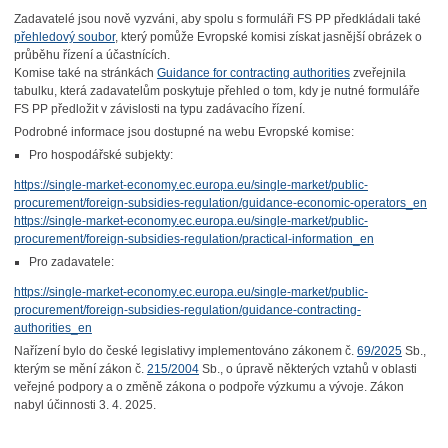
Zadavatelé jsou nově vyzváni, aby spolu s formuláři FS PP předkládali také
přehledový soubor
, který pomůže Evropské komisi získat jasnější obrázek o
průběhu řízení a účastnících.
Komise také na stránkách
Guidance for contracting authorities
zveřejnila
tabulku, která zadavatelům poskytuje přehled o tom, kdy je nutné formuláře
FS PP předložit v závislosti na typu zadávacího řízení.
Podrobné informace jsou dostupné na webu Evropské komise:
Pro hospodářské subjekty:
https://single-market-economy.ec.europa.eu/single-market/public-
procurement/foreign-subsidies-regulation/guidance-economic-operators_en
https://single-market-economy.ec.europa.eu/single-market/public-
procurement/foreign-subsidies-regulation/practical-information_en
Pro zadavatele:
https://single-market-economy.ec.europa.eu/single-market/public-
procurement/foreign-subsidies-regulation/guidance-contracting-
authorities_en
Nařízení bylo do české legislativy implementováno zákonem č.
69/2025
Sb.,
kterým se mění zákon č.
215/2004
Sb., o úpravě některých vztahů v oblasti
veřejné podpory a o změně zákona o podpoře výzkumu a vývoje. Zákon
nabyl účinnosti 3. 4. 2025.