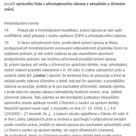
použití
správního řádu
a
přestupkového zákona v aktuálním a účinném
znění.
Hmotněprávní normy
74.
Pokud jde o hmotněprávní kvalifikaci, právní úprava je zde opět
roztříštěná, když připadá v úvahu aplikace ZOHS a přestupkového zákona.
75.
V rámci vyhodnocení toho, podle které právní úpravy je třeba
postupovat při hmotněprávním posouzení odpovědnosti účastníka řízení za
vytýkané jednání, je tak nutné zabývat se jak okamžikem ukončení
protiprávního jednání, tak možnou příznivostí pozdější právní úpravy
(tj. právní úpravy, jež vešla v účinnost po spáchání deliktu, resp. přestupku),
neboť ústavní pravidlo zakotvené v čl. 40 odst. 6 Listiny základních práv a
svobod (dále též „
Listina
“) stanoví, že trestnost činu se posuzuje a trest se
ukládá podle zákona účinného v době, kdy byl čin spáchán, a pozdějšího
zákona se použije, jestliže je to pro pachatele příznivější, zakládá výjimku
z jinak obecné zásady zákazu retroaktivity trestních norem, resp. zpětné
účinnosti zákona. Tato výjimka se dle konstantní judikatury Nejvyššího
správního soudu aplikuje rovněž v řízeních o sankci za správní delikty.
Nejvyšší správní soud např. v rozsudku ze dne 27. 10. 2004, č. j. 6 A
126/2002 – 27 dovodil, že „[…]
ústavní záruka vyjádřená v článku 40 odst. 6
in fine Listiny základních práv a svobod a spočívající v přípustnosti trestání
podle nového práva, jestliže je taková úprava pro pachatele výhodnější, platí
i v řízení o sankci za správní delikty. Ve svých důsledcích znamená,
že rozhodnutí, které za účinnosti nového práva ukládá trest podle práva