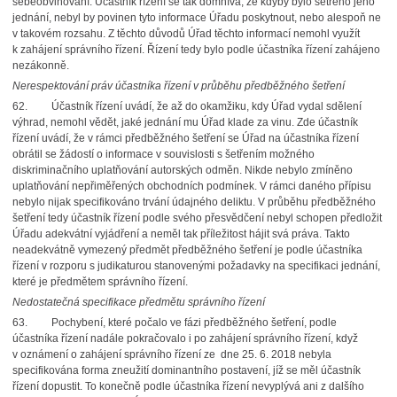
sebeobviňování. Účastník řízení se tak domnívá, že kdyby bylo šetřeno jeho
jednání, nebyl by povinen tyto informace Úřadu poskytnout, nebo alespoň ne
v takovém rozsahu. Z těchto důvodů Úřad těchto informací nemohl využít
k zahájení správního řízení. Řízení tedy bylo podle účastníka řízení zahájeno
nezákonně.
Nerespektování práv účastníka řízení v průběhu předběžného šetření
62.
Účastník řízení uvádí, že až do okamžiku, kdy Úřad vydal sdělení
výhrad, nemohl vědět, jaké jednání mu Úřad klade za vinu. Zde účastník
řízení uvádí, že v rámci předběžného šetření se Úřad na účastníka řízení
obrátil se žádostí o informace v souvislosti s šetřením možného
diskriminačního uplatňování autorských odměn. Nikde nebylo zmíněno
uplatňování nepřiměřených obchodních podmínek. V rámci daného přípisu
nebylo nijak specifikováno trvání údajného deliktu. V průběhu předběžného
šetření tedy účastník řízení podle svého přesvědčení nebyl schopen předložit
Úřadu adekvátní vyjádření a neměl tak příležitost hájit svá práva. Takto
neadekvátně vymezený předmět předběžného šetření je podle účastníka
řízení v rozporu s judikaturou stanovenými požadavky na specifikaci jednání,
které je předmětem správního řízení.
Nedostatečná specifikace předmětu správního řízení
63.
Pochybení, které počalo ve fázi předběžného šetření, podle
účastníka řízení nadále pokračovalo i po zahájení správního řízení, když
v oznámení o zahájení správního řízení ze
dne 25. 6. 2018 nebyla
specifikována forma zneužití dominantního postavení, jíž se měl účastník
řízení dopustit. To konečně podle účastníka řízení nevyplývá ani z dalšího