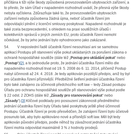
přičítána k tíži výše škody způsobená provozovatelům ubytovacích zařízení, a
to přesto, že sám Úřad v napadeném rozhodnutí uvádí, že přesná výše škody
nebyla vyčíslena. Zdůrazňuje také to, že provozovatelům ubytovacích
zařízení nebyla způsobena žádná újma, neboť účastník řízení jim
odpovídající plnění z licenční smlouvy poskytoval. Napadené rozhodnuté je
také zcela bezprecedentní, s ohledem na praxi soutěžních úřadů i
kolektivních správců v jiných zemích EU, proto účastník řízení nemohl
očekávat, že by jeho jednání bylo vyhodnoceno jako zakázané.
54.
V neposlední řadě účastník řízení nesouhlasí ani se samotnou
aplikací Postupu při stanovení výše pokut ukládaných za porušení zákona o
ochraně hospodářské soutěže (dále též „
Postup pro ukládání pokut
“ nebo
„
Postup
“)
[2]
, a to jednoduše proto, že jednání účastníka řízení mělo dle
napadeného rozhodnutí trvat od 19. 5. 2008 do 6. 11. 2014, přičemž Postup
nabyl účinnosti až 24. 4. 2018. Je tedy aplikován pozdější předpis, aniž by byl
pro účastníka řízení příznivější. Předběžné šetření jednání účastníka řízení
bylo také zahájeno za účinnosti předchozího soft law – tedy Zásad postupu
Úřadu pro ochranu hospodářské soutěže při stanovování výše pokut podle
§ 22 odst. 2 ZOHS (dále též „
Zásady pro stanovování pokut
“ nebo
„
Zásady
“).
[3]
Klíčové podklady pro posouzení zákonnosti předmětného
jednání účastníka řízení byly Úřadu také poskytnuty ještě před účinností
Postupu. Účastník řízení je proto přesvědčen, že zahájení řízení bylo účelově
posunuto tak, aby bylo aplikováno nové a přísnější soft law. Měl být tedy
aplikován původní předpis, podle něhož by závažnost jednání účastníka
řízení mohla odpovídat maximálně 3 % z hodnoty prodejů.