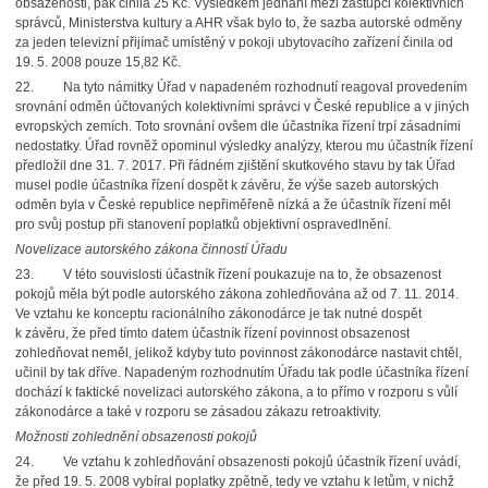
obsazenosti, pak činila 25 Kč. Výsledkem jednání mezi zástupci kolektivních
správců, Ministerstva kultury a AHR však bylo to, že sazba autorské odměny
za jeden televizní přijímač umístěný v pokoji ubytovacího zařízení činila od
19. 5. 2008 pouze 15,82 Kč.
22.
Na tyto námitky Úřad v napadeném rozhodnutí reagoval provedením
srovnání odměn účtovaných kolektivními správci v České republice a v jiných
evropských zemích. Toto srovnání ovšem dle účastníka řízení trpí zásadními
nedostatky. Úřad rovněž opominul výsledky analýzy, kterou mu účastník řízení
předložil dne 31. 7. 2017. Při řádném zjištění skutkového stavu by tak Úřad
musel podle účastníka řízení dospět k závěru, že výše sazeb autorských
odměn byla v České republice nepřiměřeně nízká a že účastník řízení měl
pro svůj postup při stanovení poplatků objektivní ospravedlnění.
Novelizace autorského zákona činností Úřadu
23.
V této souvislosti účastník řízení poukazuje na to, že obsazenost
pokojů měla být podle autorského zákona zohledňována až od 7. 11. 2014.
Ve vztahu ke konceptu racionálního zákonodárce je tak nutné dospět
k závěru, že před tímto datem účastník řízení povinnost obsazenost
zohledňovat neměl, jelikož kdyby tuto povinnost zákonodárce nastavit chtěl,
učinil by tak dříve. Napadeným rozhodnutím Úřadu tak podle účastníka řízení
dochází k faktické novelizaci autorského zákona, a to přímo v rozporu s vůlí
zákonodárce a také v rozporu se zásadou zákazu retroaktivity.
Možnosti zohlednění obsazenosti pokojů
24.
Ve vztahu k zohledňování obsazenosti pokojů účastník řízení uvádí,
že před 19. 5. 2008 vybíral poplatky zpětně, tedy ve vztahu k letům, v nichž