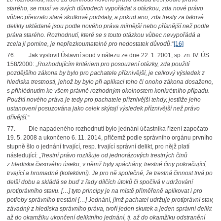
starého, se musí ve svých důvodech vypořádat s otázkou, zda nové právo
vůbec převzalo staré skutkové podstaty, a pokud ano, zda tresty za takové
delikty ukládané jsou podle nového práva mírnější nebo přísnější než podle
práva starého. Rozhodnutí, které se s touto otázkou vůbec nevypořádá a
zcela ji pomine, je nepřezkoumatelné pro nedostatek důvodů
.“
[16]
76.
Jak vyslovil Ústavní soud v nálezu ze dne 22. 1. 2001, sp. zn. IV. ÚS
158/2000: „
Rozhodujícím kritériem pro posouzení otázky, zda použití
pozdějšího zákona by bylo pro pachatele příznivější, je celkový výsledek z
hlediska trestnosti, jehož by bylo při aplikaci toho či onoho zákona dosaženo,
s přihlédnutím ke všem právně rozhodným okolnostem konkrétního případu.
Použití nového práva je tedy pro pachatele příznivější tehdy, jestliže jeho
ustanovení posuzována jako celek skýtají výsledek příznivější než právo
dřívější.
“
77.
Dle napadeného rozhodnutí bylo jednání účastníka řízení započato
19. 5. 2008 a ukončeno 6. 11. 2014, přičemž podle správního orgánu prvního
stupně šlo o jednání trvající, resp. trvající správní delikt, pro nějž platí
následující: „
Trestní právo rozlišuje od jednorázových trestných činů
z hlediska časového úseku, v němž byly spáchány, trestné činy pokračující,
trvající a hromadné (kolektivní). Je pro ně společné, že trestná činnost trvá po
delší dobu a skládá se buď z řady dílčích útoků či spočívá v udržování
protiprávního stavu. […] tyto principy je na místě přiměřeně aplikovat i pro
potřeby správního trestání […] Jednání, jímž pachatel udržuje protiprávní stav,
závadný z hlediska správního práva, tvoří jeden skutek a jeden správní delikt
až do okamžiku ukončení deliktního jednání, tj. až do okamžiku odstranění