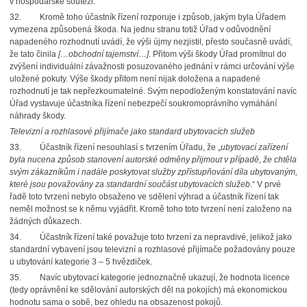
v hospodářské soutěži.
32.
Kromě toho účastník řízení rozporuje i způsob, jakým byla Úřadem
vymezena způsobená škoda. Na jednu stranu totiž Úřad v odůvodnění
napadeného rozhodnutí uvádí, že výši újmy nezjistil, přesto současně uvádí,
že tato činila
[…obchodní tajemství…]
. Přitom výši škody Úřad promítnul do
zvýšení individuální závažnosti posuzovaného jednání v rámci určování výše
uložené pokuty. Výše škody přitom není nijak doložena a napadené
rozhodnutí je tak nepřezkoumatelné. Svým nepodloženým konstatování navíc
Úřad vystavuje účastníka řízení nebezpečí soukromoprávního vymáhání
náhrady škody.
Televizní a rozhlasové přijímače jako standard ubytovacích služeb
33.
Účastník řízení nesouhlasí s tvrzením Úřadu, že „
ubytovací zařízení
byla nucena způsob stanovení autorské odměny přijmout v případě, že chtěla
svým zákazníkům i nadále poskytovat služby zpřístupňování díla ubytovaným,
které jsou považovány za standardní součást ubytovacích služeb
.“ V prvé
řadě toto tvrzení nebylo obsaženo ve sdělení výhrad a účastník řízení tak
neměl možnost se k němu vyjádřit. Kromě toho toto tvrzení není založeno na
žádných důkazech.
34.
Účastník řízení také považuje toto tvrzení za nepravdivé, jelikož jako
standardní vybavení jsou televizní a rozhlasové přijímače požadovány pouze
u ubytování kategorie 3 – 5 hvězdiček.
35.
Navíc ubytovací kategorie jednoznačně ukazují, že hodnota licence
(tedy oprávnění ke sdělování autorských děl na pokojích) má ekonomickou
hodnotu sama o sobě, bez ohledu na obsazenost pokojů.