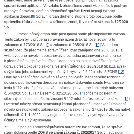
ustanovení, bude se ve smyslu výše uvedených principů na navazující
správní řízení aplikovat. Ve vztahu k předešlému znění však došlo k pouhým
drobným úpravám, které na předmětné správní řízení nemají faktický
aplikační dopad.
[8]
Správní orgán druhého stupně proto postupuje podle
správního řádu
v aktuálním a účinném znění, tj.
ve znění zákona č. 12/2020
Sb
.
72.
Prvostupňový orgán dále postupoval podle přestupkového zákona.
Tento zákon byl v průběhu správního řízení dvakrát novelizován, a to
zákonem č. 173/2018 Sb.
[9]
a zákonem č. 285/2018 Sb.
[10]
Vzhledem ke
skutečnosti, že předmětné správní řízení bylo zahájeno dne 26. 6. 2018 a
výše uvedené novely neobsahovaly přechodná ustanovení vztahující se
k předmětnému správnímu řízení, dopadalo na toto správní řízení právní
úprava přestupkového zákona,
ve znění zákona č. 285/2018 Sb
.
[11]
, avšak
s výjimkou jeho ustanovení vyloučených výslovně § 22b odst. 8 ZOHS.
[12]
Dále bylo znění přestupkového zákona po vydání napadeného rozhodnutí
dotčeno publikovanými derogačními nálezy Ústavního soudu týkajícími se
textu § 112 odst. 2 přestupkového zákona, provedené konkrétně nálezem
č. 54/2020 Sb.
[13]
a nálezem č. 325/2020 Sb.,
[14]
přičemž posledním
citovaným nálezem došlo ke zrušení § 112 odst. 2 přestupkového zákona.
[15]
Uvedené nálezy přitom neobsahují žádná přechodná ustanovení. Poslední
novela přestupkového zákona provedená zákonem č. 277/2019 Sb. má nabýt
účinnosti až 1. 1. 2022, tedy nejde o úpravu, která by nyní vyvolávala právní
účinky a měla být aplikována.
73.
Z pohledu procesněprávních norem lze tak shrnout, že se správní
řízení dokončí podle
ZOHS ve znění zákona č. 262/2017 Sb.
při subsidiárním