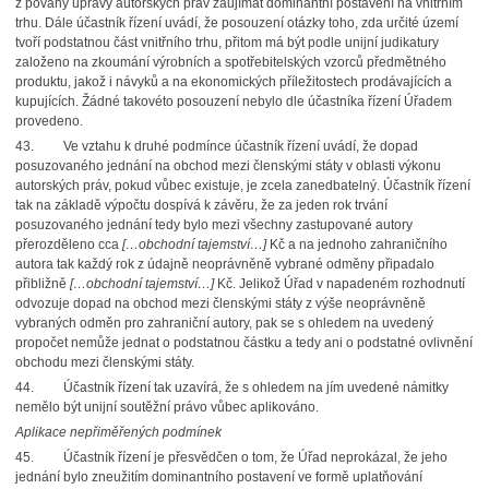
z povahy úpravy autorských práv zaujímat dominantní postavení na vnitřním
trhu. Dále účastník řízení uvádí, že posouzení otázky toho, zda určité území
tvoří podstatnou část vnitřního trhu, přitom má být podle unijní judikatury
založeno na zkoumání výrobních a spotřebitelských vzorců předmětného
produktu, jakož i návyků a na ekonomických příležitostech prodávajících a
kupujících. Žádné takovéto posouzení nebylo dle účastníka řízení Úřadem
provedeno.
43.
Ve vztahu k druhé podmínce účastník řízení uvádí, že dopad
posuzovaného jednání na obchod mezi členskými státy v oblasti výkonu
autorských práv, pokud vůbec existuje, je zcela zanedbatelný. Účastník řízení
tak na základě výpočtu dospívá k závěru, že za jeden rok trvání
posuzovaného jednání tedy bylo mezi všechny zastupované autory
přerozděleno cca
[…obchodní tajemství…]
Kč a na jednoho zahraničního
autora tak každý rok z údajně neoprávněně vybrané odměny připadalo
přibližně
[…obchodní tajemství…]
Kč. Jelikož Úřad v napadeném rozhodnutí
odvozuje dopad na obchod mezi členskými státy z výše neoprávněně
vybraných odměn pro zahraniční autory, pak se s ohledem na uvedený
propočet nemůže jednat o podstatnou částku a tedy ani o podstatné ovlivnění
obchodu mezi členskými státy.
44.
Účastník řízení tak uzavírá, že s ohledem na jím uvedené námitky
nemělo být unijní soutěžní právo vůbec aplikováno.
Aplikace nepřiměřených podmínek
45.
Účastník řízení je přesvědčen o tom, že Úřad neprokázal, že jeho
jednání bylo zneužitím dominantního postavení ve formě uplatňování