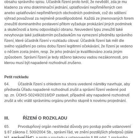
obsahu správního spisu. Účastník řízení proto tvrdí, že nevěděl, zda je mu
kladeno za vinu diskriminační jednání, uplatňování nepřiměřených cen
anebo uplatňování nepřiměřených obchodních podmínek, což do sdělení
výhrad považoval za nejméně pravděpodobné. Každá ze jmenovaných forem
zneužití dominantního postavení přitom vyžaduje prokázání jiných podmínek
a skutečností a tomu odpovídající obranu. Neuvedení typu zneužití také
nevyhovuje také judikatorním požadavkům na vymezení předmětu správního
řízení, které účastník řízení v rozkladu citoval. Účastník řízení tak měl dle
svého vyjádření po celou dobu řízení legitimní očekávání, že řízení je vedeno
o něčem zcela jiném, resp. že jeho jednání je kvalifikováno zcela jiným
způsobem. Správní řízení je tedy stiženo takovou vadou nezákonnosti, pro
kterou musí být napadené rozhodnutí zrušeno.
Petit rozkladu
64.
Účastník řízení s ohledem na shora uvedené námitky navrhuje, aby
předseda Úřadu napadené rozhodnutí zrušil a správní řízení vedené pod
sp. zn. ÚOHS-S0249/2018/DP zastavil, případně aby napadené rozhodnutí
zrušil a věc vrátil správnímu orgánu prvního stupně k novému projednání.
III. ŘÍZENÍ O ROZKLADU
65.
Prvostupňový orgán neshledal důvody pro postup podle ustanovení
§ 87 zákona č. 500/2004 Sb., správní řád, ve znění pozdějších předpisů (dále
též „
správní řád
“), a proto v souladu s ustanovením § 88 odst. 1 správního