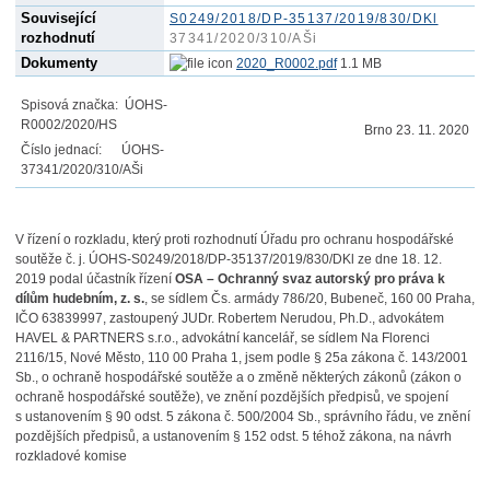
Související
S0249/2018/DP-35137/2019/830/DKl
rozhodnutí
37341/2020/310/AŠi
Dokumenty
2020_R0002.pdf
1.1 MB
Spisová značka:
ÚOHS-
R0002/2020/HS
Brno 23. 11. 2020
Číslo jednací:
ÚOHS-
37341/2020/310/AŠi
V řízení o rozkladu, který proti rozhodnutí Úřadu pro ochranu hospodářské
soutěže č. j. ÚOHS-S0249/2018/DP-35137/2019/830/DKl ze dne 18. 12.
2019 podal účastník řízení
OSA – Ochranný svaz autorský pro práva k
dílům hudebním, z. s.
, se sídlem Čs. armády 786/20, Bubeneč, 160 00 Praha,
IČO 63839997, zastoupený JUDr. Robertem Nerudou, Ph.D., advokátem
HAVEL & PARTNERS s.r.o., advokátní kancelář, se sídlem Na Florenci
2116/15, Nové Město, 110 00 Praha 1, jsem podle § 25a zákona č. 143/2001
Sb., o ochraně hospodářské soutěže a o změně některých zákonů (zákon o
ochraně hospodářské soutěže), ve znění pozdějších předpisů, ve spojení
s ustanovením § 90 odst. 5 zákona č. 500/2004 Sb., správního řádu, ve znění
pozdějších předpisů, a ustanovením § 152 odst. 5 téhož zákona, na návrh
rozkladové komise