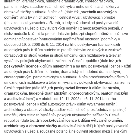
literárních, dramatických, hudebně dramatických, choreografických,
pantomimických, audiovizuálních, děl výtvarného umění, architektury a
obrazové složky audiovizuálních děl (dále též „
sazebník autorských
odměn
“), aniž by v nich zohlednil četnost využití ubytovacích prostor
(obsazenost ubytovacích zařízení), a tedy požadoval od poskytovatelů
ubytovacích služeb platby autorských odměn i z neobsazených pokojů, v
nichž nedošlo k užití díla prostřednictvím jeho zpřístupnění, čímž zneužil své
dominantní postavení vynucováním nepřiměřené obchodní podmínky v
období od 19. 5. 2008 do 6. 11. 2014 na trhu poskytování licence k užití
autorských práv k dílům hudebním prostřednictvím zvukových a zvukově
obrazových přístrojů včetně přístrojů umožňujících rozhlasové a televizní
vysílání v pokojích ubytovacích zařízení v České republice (dále též „
trh
poskytování licence k dílům hudebním
“) a na trhu poskytování licence k užití
autorských práv k dílům literárním, dramatickým, hudebně dramatickým,
choreografickým, pantomimickým a audiovizuálním prostřednictvím přístrojů
umožňujících rozhlasové a televizní vysílání v pokojích ubytovacích zařízení v
České republice (dále též „
trh poskytování licence k dílům literárním,
dramatickým, hudebně dramatickým, choreografickým, pantomimickým
a audiovizuálním
“) a v období od 12. 11. 2008 do 6. 11. 2014 na trhu
poskytování licence k užití autorských práv k dílům výtvarného umění,
architektury a obrazové složky audiovizuálních děl prostřednictvím přístrojů
umožňujících televizní vysílání v pokojích ubytovacích zařízení v České
republice (dále též „
trh poskytování licence k dílům výtvarného umění,
architektury a obrazové složky audiovizuálních děl
“) k újmě poskytovatelů
ubytovacích služeb a současně potenciálně ovlivnil obchod mezi členskými