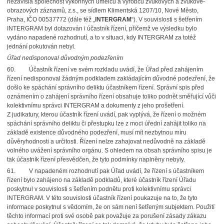
nezávislá společnost výkonných umělců a výrobců zvukových a zvukově-
obrazových záznamů, z.s., se sídlem Klimentská 1207/10, Nové Město,
Praha, IČO 00537772 (dále též „
INTERGRAM
“). V souvislosti s šetřením
INTERGRAM byl dotazován i účastník řízení, přičemž ve výsledku bylo
vydáno napadené rozhodnutí, a to v situaci, kdy INTERGRAM za totéž
jednání pokutován nebyl.
Úřad nedisponoval důvodným podezřením
60.
Účastník řízení ve svém rozkladu uvádí, že Úřad před zahájením
řízení nedisponoval žádným podkladem zakládajícím důvodné podezření, že
došlo ke spáchání správního deliktu účastníkem řízení. Správní spis před
oznámením o zahájení správního řízení obsahuje toliko podnět směřující vůči
kolektivnímu správci INTERGRAM a dokumenty z jeho prošetření.
Z judikatury, kterou účastník řízení uvádí, pak vyplývá, že řízení o možném
spáchání správního deliktu či přestupku lze z moci úřední zahájit toliko na
základě existence důvodného podezření, musí mít nezbytnou míru
důvěryhodnosti a určitosti. Řízení nelze zahajovat nedůvodně na základě
volného uvážení správního orgánu. S ohledem na obsah správního spisu je
tak účastník řízení přesvědčen, že tyto podmínky naplněny nebyly.
61.
V napadeném rozhodnutí pak Úřad uvádí, že řízení s účastníkem
řízení bylo zahájeno na základě podkladů, které účastník řízení Úřadu
poskytnul v souvislosti s šetřením podnětu proti kolektivnímu správci
INTERGRAM. V této souvislosti účastník řízení poukazuje na to, že tyto
informace poskytnul s vědomím, že on sám není šetřeným subjektem. Použití
těchto informací proti své osobě pak považuje za porušení zásady zákazu