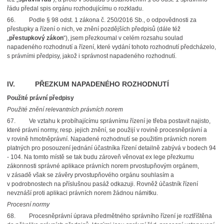
řádu předal spis orgánu rozhodujícímu o rozkladu.
66.
Podle § 98 odst. 1 zákona č. 250/2016 Sb., o odpovědnosti za
přestupky a řízení o nich, ve znění pozdějších předpisů (dále též
„
přestupkový zákon
“), jsem přezkoumal v celém rozsahu soulad
napadeného rozhodnutí a řízení, které vydání tohoto rozhodnutí předcházelo,
s právními předpisy, jakož i správnost napadeného rozhodnutí.
IV. PŘEZKUM NAPADENÉHO ROZHODNUTÍ
Použité právní předpisy
Použité znění relevantních právních norem
67.
Ve vztahu k probíhajícímu správnímu řízení je třeba postavit najisto,
které právní normy, resp. jejich znění, se použijí v rovině procesněprávní a
v rovině hmotněprávní. Napadené rozhodnutí se použitím právních norem
platných pro posouzení jednání účastníka řízení detailně zabývá v bodech 94
- 104. Na tomto místě se tak budu zároveň věnovat ex lege přezkumu
zákonnosti správné aplikace právních norem prvostupňovým orgánem,
v zásadě však se závěry prvostupňového orgánu souhlasím a
v podrobnostech na příslušnou pasáž odkazuji. Rovněž účastník řízení
nevznáší proti aplikaci právních norem žádnou námitku.
Procesní normy
68.
Procesněprávní úprava předmětného správního řízení je roztříštěna