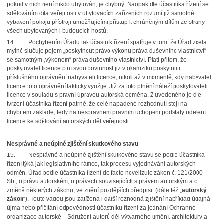
pokud v nich není nikdo ubytován, je chybný. Naopak dle účastníka řízení se
sdělováním díla veřejnosti v ubytovacích zařízeních rozumí již samotné
vybavení pokojů přístroji umožňujícími přístup k chráněným dílům ze strany
všech ubytovaných i budoucích hostů.
14.
Pochybením Úřadu tak účastník řízení spatřuje v tom, že Úřad zcela
mylně slučuje pojem „poskytnout právo výkonu práva duševního vlastnictví“
se samotným „výkonem“ práva duševního vlastnictví. Platí přitom, že
poskytovatel licence plní svou povinnost již v okamžiku poskytnutí
příslušného oprávnění nabyvateli licence, nikoli až v momentě, kdy nabyvatel
licence toto oprávnění fakticky využije. Již za toto plnění náleží poskytovateli
licence v souladu s právní úpravou autorská odměna. Z uvedeného je dle
tvrzení účastníka řízení patrné, že celé napadené rozhodnutí stojí na
chybném základě; tedy na nesprávném právním uchopení podstaty udělení
licence ke sdělování autorských děl veřejnosti.
Nesprávné a neúplné zjištění skutkového stavu
15.
Nesprávné a neúplné zjištění skutkového stavu se podle účastníka
řízení týká jak legislativního rámce, tak procesu vyjednávání autorských
odměn. Úřad podle účastníka řízení de facto novelizuje zákon č. 121/2000
Sb., o právu autorském, o právech souvisejících s právem autorským a o
změně některých zákonů, ve znění pozdějších předpisů (dále též „
autorský
zákon
“). Touto vadou jsou zatížena i další rozhodná zjištění například údajná
újma nebo přičítání odpovědnosti účastníku řízení za jednání Ochranné
organizace autorské – Sdružení autorů děl výtvarného umění, architektury a