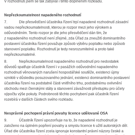
V rozhodnutí jsem se tak zabýval i tímto doplněním rozkladu.
Nepřezkoumatelnost napadeného rozhodnutí
7.
Dle přesvědčení účastníka řízení trpí napadené rozhodnutí zásadní
vadou nepřezkoumatelnosti, kterou je rozpor mezi jeho výrokem a
odůvodněním. Tento rozpor je dle jeho přesvědčení dán tím, že
z napadeného rozhodnutí není zřejmé, zda Úřad za zneužití dominantního
postavení účastníka řízení považuje způsob výběru poplatku nebo způsob
stanovení poplatku. Rozhodnutí je tedy nesrozumitelné a proto také
nepřezkoumatelné.
8.
Nepřezkoumatelnost napadeného rozhodnutí pro nedostatek
důvodů spatřuje účastník řízení i v pasážích odůvodnění napadeného
rozhodnutí věnovaných narušení hospodářské soutěže, existenci újmy
vzniklé v důsledku posuzovaného jednání, existenci dominantního postavení
účastníka řízení na podstatné části vnitřního trhu, podstatnému ovlivnění
obchodu mezi členskými státy a stanovení závažnosti přestupku pro účely
výpočtu výše pokuty. Podrobnosti těchto pochybení pak účastník řízení
rozebírá v dalších částech svého rozkladu.
Nesprávné pochopení právní povahy licence udělované OSA
9.
Účastník řízení upozorňuje na to, že napadené rozhodnutí je
založeno na úplném popření povahy a smyslu licence k užití autorských děl.
Úřad dle účastníka řízení zcela ignoruje konstantní právní názory české a