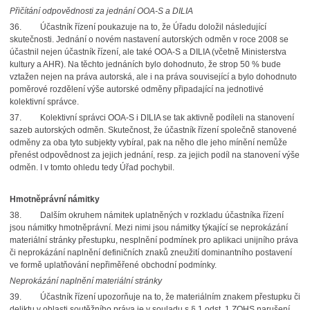
Přičítání odpovědnosti za jednání OOA-S a DILIA
36.
Účastník řízení poukazuje na to, že Úřadu doložil následující
skutečnosti. Jednání o novém nastavení autorských odměn v roce 2008 se
účastnil nejen účastník řízení, ale také OOA-S a DILIA (včetně Ministerstva
kultury a AHR). Na těchto jednáních bylo dohodnuto, že strop 50 % bude
vztažen nejen na práva autorská, ale i na práva související a bylo dohodnuto
poměrové rozdělení výše autorské odměny připadající na jednotlivé
kolektivní správce.
37.
Kolektivní správci OOA-S i DILIA se tak aktivně podíleli na stanovení
sazeb autorských odměn. Skutečnost, že účastník řízení společně stanovené
odměny za oba tyto subjekty vybíral, pak na něho dle jeho mínění nemůže
přenést odpovědnost za jejich jednání, resp. za jejich podíl na stanovení výše
odměn. I v tomto ohledu tedy Úřad pochybil.
Hmotněprávní námitky
38.
Dalším okruhem námitek uplatněných v rozkladu účastníka řízení
jsou námitky hmotněprávní. Mezi nimi jsou námitky týkající se neprokázání
materiální stránky přestupku, nesplnění podmínek pro aplikaci unijního práva
či neprokázání naplnění definičních znaků zneužití dominantního postavení
ve formě uplatňování nepřiměřené obchodní podmínky.
Neprokázání naplnění materiální stránky
39.
Účastník řízení upozorňuje na to, že materiálním znakem přestupku či
deliktu v oblasti soutěžního práva je v souladu s § 1 odst. 1 ZOHS narušení