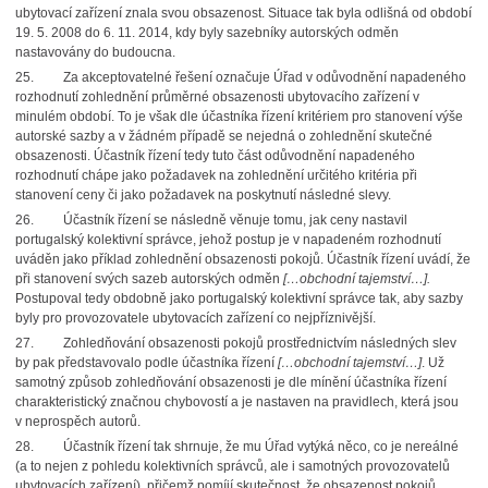
ubytovací zařízení znala svou obsazenost. Situace tak byla odlišná od období
19. 5. 2008 do 6. 11. 2014, kdy byly sazebníky autorských odměn
nastavovány do budoucna.
25.
Za akceptovatelné řešení označuje Úřad v odůvodnění napadeného
rozhodnutí zohlednění průměrné obsazenosti ubytovacího zařízení v
minulém období. To je však dle účastníka řízení kritériem pro stanovení výše
autorské sazby a v žádném případě se nejedná o zohlednění skutečné
obsazenosti. Účastník řízení tedy tuto část odůvodnění napadeného
rozhodnutí chápe jako požadavek na zohlednění určitého kritéria při
stanovení ceny či jako požadavek na poskytnutí následné slevy.
26.
Účastník řízení se následně věnuje tomu, jak ceny nastavil
portugalský kolektivní správce, jehož postup je v napadeném rozhodnutí
uváděn jako příklad zohlednění obsazenosti pokojů. Účastník řízení uvádí, že
při stanovení svých sazeb autorských odměn
[…obchodní tajemství…].
Postupoval tedy obdobně jako portugalský kolektivní správce tak, aby sazby
byly pro provozovatele ubytovacích zařízení co nejpříznivější.
27.
Zohledňování obsazenosti pokojů prostřednictvím následných slev
by pak představovalo podle účastníka řízení
[…obchodní tajemství…]
. Už
samotný způsob zohledňování obsazenosti je dle mínění účastníka řízení
charakteristický značnou chybovostí a je nastaven na pravidlech, která jsou
v neprospěch autorů.
28.
Účastník řízení tak shrnuje, že mu Úřad vytýká něco, co je nereálné
(a to nejen z pohledu kolektivních správců, ale i samotných provozovatelů
ubytovacích zařízení), přičemž pomíjí skutečnost, že obsazenost pokojů