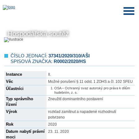
Hospodářská soutěž
ČÍSLO JEDNACÍ:
37341/2020/310/AŠI
SPISOVÁ ZNAČKA:
R0002/2020/HS
Instance
II.
Věc
Možné porušení § 11 odst. 1 ZOHS a čl. 102 SFEU
Účastníci
OSA – Ochranný svaz autorský pro práva k dílům
hudebním, z. s.
Typ správního
Zneužití dominantního postavení
řízení
Výrok
rozklad zamítnut a napadené rozhodnutí
potvrzeno
Rok
2020
Datum nabytí právní
23. 11. 2020
moci