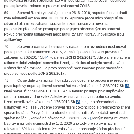
do několika právních předpisů, kterými jsou správní řád, procesní ustanovení
přestupkového zákona, a procesní ustanovení ZOHS.
69.
Správní řízení bylo zahájeno dne 26. 6. 2018, napadené rozhodnutí
bylo následně vydáno dne 18. 12. 2019. Aplikace procesních předpisů se
odvíjí od okamžiku zahájení správního řízení, přičemž u novelizací
procesních předpisů se postupuje podle jejich přechodných ustanovení.
Pokud přechodná ustanovení neobsahují zvláštní úpravu, novelizace jsou
aplikovány.
70.
Správní orgán prvního stupně v napadeném rozhodnutí postupoval
podle procesních ustanovení ZOHS, ve znění poslední novely provedené
zákonem č. 262/2017 Sb.
[4]
(dále též „
ZOHS 262/2017
“). Jde o znění platné a
účinné v době zahájení správního řízení, které dosud nebylo novelizováno. I
v rámci řízení o rozkladu je proto procesně postupováno podle shodného
předpisu, tedy podle ZOHS 262/2017.
71.
Co se dále týká správního řádu coby obecného procesního předpisu,
prvostupňový orgán aplikoval správní řád ve znění zákona č. 225/2017 Sb.
[5]
,
který nabyl účinnosti dne 1. 1. 2018. Ani k tomuto postupu prvostupňového
orgánu nemám žádné výtky. Ačkoliv byl správní řád v průběhu správního
řízení novelizován zákonem č. 176/2018 Sb.
[6]
, dle jeho přechodného
ustanovení v čl. II se uvedené správní řízení dokončí podle předchozího znění
správního řádu. Po vydání napadeného rozhodnutí došlo k další novelizaci
správního řádu, konkrétně zákonem č. 12/2020 Sb.
[7]
, kterým nabyl ve vztahu
k správnímu řádu účinnosti dne 1. 2. 2020 a je tedy pro správní řízení
relevantní. Vzhledem k tomu, že tento zákon neobsahuje žádná přechodná