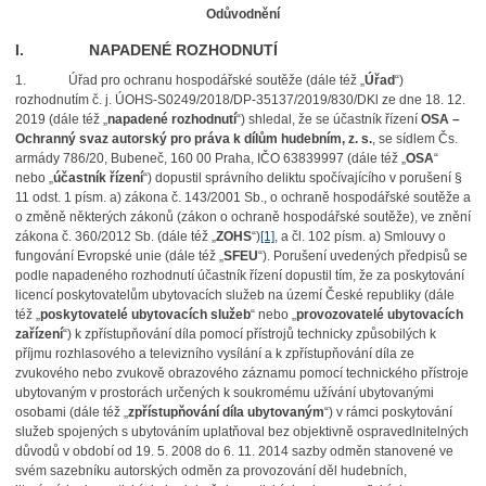
Odůvodnění
I. NAPADENÉ ROZHODNUTÍ
1.
Úřad pro ochranu hospodářské soutěže (dále též
„
Úřad
“
)
rozhodnutím č. j. ÚOHS-S0249/2018/DP-35137/2019/830/DKl ze dne 18. 12.
2019 (dále též
„
napadené rozhodnutí
“
) shledal, že se účastník řízení
OSA –
Ochranný svaz autorský pro práva k dílům hudebním, z. s.
, se sídlem Čs.
armády 786/20, Bubeneč, 160 00 Praha, IČO 63839997 (dále též „
OSA
“
nebo „
účastník řízení
“) dopustil správního deliktu spočívajícího v porušení §
11 odst. 1 písm. a) zákona č. 143/2001 Sb., o ochraně hospodářské soutěže a
o změně některých zákonů (zákon o ochraně hospodářské soutěže), ve znění
zákona č. 360/2012 Sb. (dále též „
ZOHS
“)
[1]
, a čl. 102 písm. a) Smlouvy o
fungování Evropské unie (dále též „
SFEU
“). Porušení uvedených předpisů se
podle napadeného rozhodnutí účastník řízení dopustil tím, že za poskytování
licencí poskytovatelům ubytovacích služeb na území České republiky (dále
též „
poskytovatelé ubytovacích služeb
“ nebo „
provozovatelé ubytovacích
zařízení
“) k zpřístupňování díla pomocí přístrojů technicky způsobilých k
příjmu rozhlasového a televizního vysílání a k zpřístupňování díla ze
zvukového nebo zvukově obrazového záznamu pomocí technického přístroje
ubytovaným v prostorách určených k soukromému užívání ubytovanými
osobami (dále též „
zpřístupňování díla ubytovaným
“) v rámci poskytování
služeb spojených s ubytováním uplatňoval bez objektivně ospravedlnitelných
důvodů v období od 19. 5. 2008 do 6. 11. 2014 sazby odměn stanovené ve
svém sazebníku autorských odměn za provozování děl hudebních,