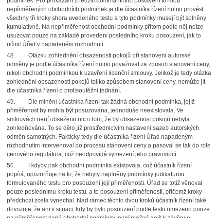
podmínek. Pro prokázání zneužití dominantního postavení formou
nepřiměřených obchodních podmínek je dle účastníka řízení nutno provést
všechny tři kroky shora uvedeného testu a tyto podmínky musejí být splněny
kumulativně. Na nepřiměřenost obchodní podmínky přitom podle něj nelze
usuzovat pouze na základě provedení posledního kroku posouzení, jak to
učinil Úřad v napadeném rozhodnutí.
48.
Otázku zohlednění obsazenosti pokojů při stanovení autorské
odměny je podle účastníka řízení nutno považovat za způsob stanovení ceny,
nikoli obchodní podmínkou k uzavření licenční smlouvy. Jelikož je tedy otázka
zohlednění obsazenosti pokojů toliko způsobem stanovení ceny, nemůže jít
dle účastníka řízení o protisoutěžní jednání.
49.
Dle mínění účastníka řízení tak žádná obchodní podmínka, jejíž
přiměřenost by mohla být posuzována, jednoduše neexistovala. Ve
smlouvách není obsaženo nic o tom, že by obsazenost pokojů nebyla
zohledňována. To se dělo již prostřednictvím nastavení sazeb autorských
odměn samotných. Fakticky tedy dle účastníka řízení Úřad napadeným
rozhodnutím intervenoval do procesu stanovení ceny a pasoval se tak do role
cenového regulátora, což neodpovídá vymezení jeho pravomocí.
50.
I kdyby pak obchodní podmínka existovala, což účastník řízení
popírá, upozorňuje na to, že nebyly naplněny podmínky judikaturou
formulovaného testu pro posouzení její přiměřenosti. Úřad se totiž věnoval
pouze poslednímu kroku testu, a to posouzení přiměřenosti, přičemž kroky
předchozí zcela vynechal. Nad rámec těchto dvou kroků účastník řízení také
dovozuje, že ani v situaci, kdy by bylo posouzení podle testu omezeno pouze