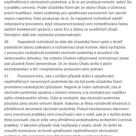
nepřiměřených obchodních podmínek, a že to ani prokázat nemohl, neboť šlo
o praktiku cenovou. Podle účastníka řízení jde ze strany Úřadu o účelovou
právní kvalifikaci, neboť podmínky pro uplatňování excesivních cen zjevně
nejsou naplněny. Dále poukazuje na to, že napadené rozhodnutí vytváří
nebezpečný precedens, když obsazenost pokojů není zohledňována řadou
dalších kolektivních správců v rámci EU a žádný ze soutěžních úřadů
členských států toto neshledal problematickým.
46.
Napadené rozhodnutí se dále dle účastníka řízení opírá o téměř
padesát let starou judikaturu a rozhodovací praxi Komise, která vycházela
z posouzení nezbytnosti konkrétní obchodní podmínky k dosažení cíle
sledovaného dohodou. Na rozboru Úřadem odkazované rozhodovací praxe
pak účastník řízení demonstruje, že ze strany Úřadu došlo k jejich
dezinterpretaci a tím i nesprávnému posouzení jeho jednání.
47.
Posouzení toho, zda v určitém případě došlo k uplatňování
nepřiměřených necenových podmínek tak má být podle účastníka řízení
provedeno následujícím způsobem. Nejprve je nutno vyhodnotit, zda je
obchodní podmínka spojena s účelem smlouvy a je nezbytná pro zajištění
jejího očekávaného účinku. Dále je nezbytné, aby obchodní podmínka
působila újmu druhé smluvní straně. Nakonec je třeba vyhodnotit vhodnost a
přiměřenost zkoumané obchodní podmínky. Pokud mechanismus stanovení
ceny (necenová praktika) není zneužívající sám o sobě, pak je v dalším kroku
třeba posoudit, zda je výše ceny přiměřená poskytnutému protiplnění (cenová
praktika). V takovém případě však nepřipadá v úvahu závěr, že došlo ke
zneužití dominance ve formě uplatňování nepřiměřených obchodních