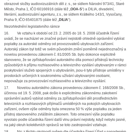
obrazové složky audiovizuzálních děl z. s., se sídlem Národní 973/41, Staré
Město, Praha 1, IČO 60166916 (dále též „
OOA-S
“) a DILIA, divadelní,
literární, audiovizuální agenturu, z.s., se sídlem Krátkého 143/1, Vysočany,
Praha 9, IČO 65401875 (dále též „
DILIA
“).
Nezohlednění legislativního rámce
16.
Ve vztahu k období od 23. 2. 2005 do 18. 5. 2008 účastník řízení
uvádí, že se nacházel ve značné právní nejistotě ohledně oprávnění vybírat
poplatky za autorské odměny od provozovatelů ubytovacích zařízení.
Autorský zákon byl totiž ve svém původním znění poměrně nejednoznačný a
novelou provedenou zákonem č. 81/2005 Sb. bylo dokonce explicitně
stanoveno, že se zpřístupňování autorského díla pomocí přístrojů technicky
způsobilých k příjmu rozhlasového a televizního vysílání ubytovaným v rámci
poskytování služeb spojených s ubytováním, jsou-li tyto přístroje umístěny v
prostorách určených k soukromému užívání ubytovanými osobami,
nepovažuje za provozování rozhlasového a televizního vysílání.
17.
Novelou autorského zákona provedenou zákonem č. 168/2008 Sb.,
účinnou od 19. 5. 2008, pak došlo k explicitnímu zákonnému zakotvení
oprávnění autorů vybírat odměny za zpřístupňování děl prostřednictvím
televizních a rozhlasových přijímačů umístěných na pokojích ubytovacích
zařízení, ovšem výše odměny byla omezena 50 % výše poplatku za jeden
přístroj stanoveného zvláštním zákonem. Toto omezení výše poplatku
vyvolalo podle účastníka řízení další vlnu právní nejistoty, když nebylo jasné,
na jaký okruh kolektivních správců se toto zastropování vztahuje.
18.
Nic z těchto okolností ovšem dle účastníka řízení Úřad v napadeném