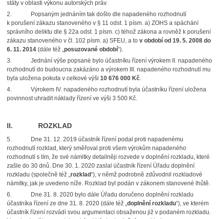
státy v oblasti výkonu autorských práv.
2.
Popsaným jednáním tak došlo dle napadeného rozhodnutí
k porušení zákazu stanoveného v § 11 odst. 1 písm. a) ZOHS a spáchání
správního deliktu dle § 22a odst. 1 písm. c) téhož zákona a rovněž k porušení
zákazu stanoveného v čl. 102 písm. a) SFEU, a to
v období od 19. 5. 2008 do
6. 11. 2014
(dále též „
posuzované období
“).
3.
Jednání výše popsané bylo účastníku řízení výrokem II. napadeného
rozhodnutí do budoucna zakázáno a výrokem III. napadeného rozhodnutí mu
byla uložena pokuta v celkové výši
10 676 000 Kč
.
4.
Výrokem IV. napadeného rozhodnutí byla účastníku řízení uložena
povinnost uhradit náklady řízení ve výši 3 500 Kč.
II. ROZKLAD
5.
Dne 31. 12. 2019 účastník řízení podal proti napadenému
rozhodnutí rozklad, který směřoval proti všem výrokům napadeného
rozhodnutí s tím, že své námitky detailněji rozvede v doplnění rozkladu, které
zašle do 30 dnů. Dne 30. 1. 2020 zaslal účastník řízení Úřadu doplnění
rozkladu (společně též „
rozklad
“), v němž podrobně zdůvodnil rozkladové
námitky, jak je uvedeno níže. Rozklad byl podán v zákonem stanovené lhůtě.
6.
Dne 31. 8. 2020 bylo dále Úřadu doručeno doplnění rozkladu
účastníka řízení ze dne 31. 8. 2020 (dále též „
doplnění rozkladu
“), ve kterém
účastník řízení rozvádí svou argumentaci obsaženou již v podaném rozkladu.