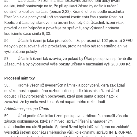
55.
Dále účastník řízení namítá nesprávné zohlednění doby trvání
deliktu, když poukazuje na to, že při aplikaci Zásad by došlo k určení
odlišného koeficientu času (pouze 2,22). Kromě toho se podle účastníka
řízení objevila pochybení i při stanovení koeficientu času podle Postupu.
Koeficient času byl stanoven na úrovni hodnoty 6,5. Účastník řízení však
provádí vlastní výpočet a považuje za správné, aby výsledná hodnota
koeficientu času činila 6, 33.
56.
Účastník řízení je také přesvědčen, že porušení čl. 102 písm. a) SFEU
nebylo v posuzované věci prokázáno, proto nemělo být zohledněno ani ve
výši uložené pokuty.
57.
Účastník řízení tak uzavírá, že pokud by Úřad postupoval správně dle
Zásad, měla by být celková výše pokuty určena v maximální výši 283 000 Kč.
Procesní námitky
58.
Kromě všech již uvedených námitek a pochybení, která zakládají
nezákonnost napadeného rozhodnutí, se podle účastníka řízení Úřad
dopustil i řady procesních pochybení, která jsou sama o sobě natolik
závažná, že by měla vést ke zrušení napadeného rozhodnutí.
Arbitrárnost postupu Úřadu
59.
Úřad podle účastníka řízení postupoval arbitrárně a porušil zásadu
zákazu diskriminace, když s ním vedl správní řízení a napadeným
rozhodnutím mu uložil pokutu. Správní řízení bylo totiž zahájeno na základě
výsledků šetření podnětu směřujícího vůči kolektivnímu správci INTERGRAM,