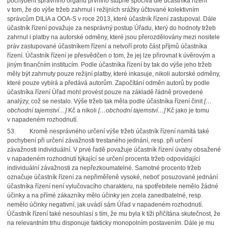
pochybení správního orgánu prvního stupně spočívá dle účastníka řízení
v tom, že do výše tržeb zahrnul i režijních srážky účtované kolektivním
správcům DILIA a OOA-S v roce 2013, které účastník řízení zastupoval. Dále
účastník řízení považuje za nesprávný postup Úřadu, který do hodnoty tržeb
zahrnul i platby na autorské odměny, které jsou přerozdělovány mezi nositele
práv zastupované účastníkem řízení a netvoří proto část příjmů účastníka
řízení. Účastník řízení je přesvědčen o tom, že jej lze přirovnat k úvěrovým a
jiným finančním institucím. Podle účastníka řízení by tak do výše jeho tržeb
měly být zahrnuty pouze režijní platby, které inkasuje, nikoli autorské odměny,
které pouze vybírá a předává autorům. Započítání odměn autorů by podle
účastníka řízení Úřad mohl provést pouze na základě řádně provedené
analýzy, což se nestalo. Výše tržeb tak měla podle účastníka řízení činit
[…
obchodní tajemství…]
Kč a nikoli
[…obchodní tajemství…]
Kč jako je tomu
v napadeném rozhodnutí.
53.
Kromě nesprávného určení výše tržeb účastník řízení namítá také
pochybení při určení závažnosti trestaného jednání, resp. při určení
závažnosti individuální. V prvé řadě považuje účastník řízení úvahy obsažené
v napadeném rozhodnutí týkající se určení procenta tržeb odpovídající
individuální závažnosti za nepřezkoumatelné. Samotné procento tržeb
označuje účastník řízení za nepřiměřeně vysoké, neboť posuzované jednání
účastníka řízení není vylučovacího charakteru, na spotřebitele nemělo žádné
účinky a na přímé zákazníky mělo účinky jen zcela zanedbatelné, resp.
nemělo účinky negativní, jak uvádí sám Úřad v napadeném rozhodnutí.
Účastník řízení také nesouhlasí s tím, že mu byla k tíži přičítána skutečnost, že
na relevantním trhu disponuje fakticky monopolním postavením. Dále je mu