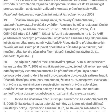
rozhodnutí nezohlednil, zejména pak opomněl snahu účastníka řízení vyjít
provozovatelům ubytovacích zařízení v kontextu právní nejistoty vstříc.
Nezohlednění procesu vyjednávání autorských odměn v roce 2008
19.
Účastník řízení poukazuje na to, že závěry Úřadu ohledně
[…
obchodní tajemství…]
vychází z vyjádření Asociace hotelů a restaurací České
republiky z.s., se sídlem Revoluční 762/13, Staré Město, Praha, IČO
00549436 (dále též „
AHR
“). Účastník řízení pak upozorňuje na to, že AHR
je sdružením tvořeným provozovateli ubytovacích zařízení a hájí tak primárně
jejich zájmy. Úřad proto neměl vyjádření AHR bez dalšího přebírat do svých
závěrů, ale měl k nim přistupovat obezřetně a důkladně je verifikovat, což
neučinil. Úřad tak dle účastníka řízení dospěl k mylnému závěru, že
[…
obchodní tajemství…]
.
20.
Ze zápisu z jednání mezi kolektivními správci, AHR a Ministerstvem
kultury ze dne 30. 7. 2008 účastník řízení dovozuje, že jednotlivé komponenty
odměny nebyly v centru pozornosti a že předmětem zájmu byla pouze
celková výše odměn, které by měli provozovatelé ubytovacích zařízení hradit.
Účastník řízení pak ustoupil v tom ohledu, že limit 50 % akceptoval i ve vztahu
k právům s autorskými právy souvisejícím, nejen k právům autorským.
Součástí tohoto kompromisu pak bylo také to, že do budoucna nebude
zohledňována obsazenost ubytovacích zařízení jako sleva ze sazeb.
21.
To vše dle účastníka řízení ilustruje i skutečnost, že v období před 19.
5. 2008 činila základní sazba autorské odměny za jeden televizní přijímač
umístěný v pokoji ubytovacího zařízení 50 Kč, se slevou při zohlednění 50%