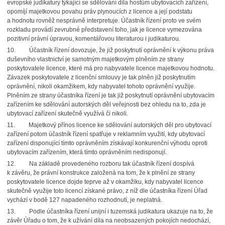
evropské judikatury týkající se sdělování díla hostům ubytovacích zařízení,
opomíjí majetkovou povahu práv plynoucích z licence a její podstatu
a hodnotu rovněž nesprávně interpretuje. Účastník řízení proto ve svém
rozkladu provádí zevrubné představení toho, jak je licence vymezována
pozitivní právní úpravou, komentářovou literaturou i judikaturou.
10.
Účastník řízení dovozuje, že již poskytnutí oprávnění k výkonu práva
duševního vlastnictví je samotným majetkovým plněním ze strany
poskytovatele licence, které má pro nabyvatele licence majetkovou hodnotu.
Závazek poskytovatele z licenční smlouvy je tak plněn již poskytnutím
oprávnění, nikoli okamžikem, kdy nabyvatel tohoto oprávnění využije.
Plněním ze strany účastníka řízení je tak již poskytnutí oprávnění ubytovacím
zařízením ke sdělování autorských děl veřejnosti bez ohledu na to, zda je
ubytovací zařízení skutečně využívá či nikoli.
11.
Majetkový přínos licence ke sdělování autorských děl pro ubytovací
zařízení potom účastník řízení spatřuje v reklamním využití, kdy ubytovací
zařízení disponující tímto oprávněním získávají konkurenční výhodu oproti
ubytovacím zařízením, která tímto oprávněním nedisponují.
12.
Na základě provedeného rozboru tak účastník řízení dospívá
k závěru, že právní konstrukce založená na tom, že k plnění ze strany
poskytovatele licence dojde teprve až v okamžiku, kdy nabyvatel licence
skutečně využije toto licencí získané právo, z níž dle účastníka řízení Úřad
vychází v bodě 127 napadeného rozhodnutí, je neplatná.
13.
Podle účastníka řízení unijní i tuzemská judikatura ukazuje na to, že
závěr Úřadu o tom, že k užívání díla na neobsazených pokojích nedochází,