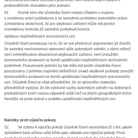
na přiměřenost dané obchodní podmínky, není možné dojít k závěru o
protisoutěžním charakteru jeho jednání.
51.
Kromě toho dle účastníka řízení nebyla Úřadem v rozporu
s uvedenou unijní judikaturou a se samotnou podstatou autorského práva
zohledněna skutečnost, že pro ubytovací zařízení může mít penězi
ocenitelnou hodnotu již samotné poskytnutí licence.
Aplikace nepřiměřených (excesivních) cen
Účastník řízení poukazuje na to, že ve své předchozí argumentaci již doložil,
že samotný mechanismus stanovení výše autorských odměn, v rámci něhož
není zohledňována obsazenost ubytovacích zařízení, není zneužitím
dominantního postavení ve formě uplatňování nepřiměřených obchodních
podmínek. Posuzované jednání by tak mělo být podle účastníka řízení
posuzováno z pohledu naplnění definičních znaků skutkové podstaty zneužití
dominantního postavení ve formě uplatňování nepřiměřených (excesivních)
cen. Účastník řízení je však přesvědčen, že ze spisového materiálu
přesvědčivě vyplývá, že jím vybírané sazby autorských odměn na dotčených
produktových trzích nejsou nápadně vyšší než na jiných geografických trzích.
Nemůže se proto jednat o praktiku uplatňování nepřiměřených cen.
Námitky proti výpočtu pokuty
52.
Ve vztahu k výpočtu pokuty účastník řízení nesouhlasí již s tím, jakým
způsobem byla určena výše tržeb jako základu pro výpočet pokuty. První