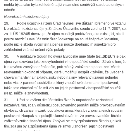
mohla být a také byla zohledněna již v samotné ceně/výši sazeb autorských
odměn.
Neprokázání existence újmy
29.
Podle účastníka řízení Úřad neunesl své důkazní břemeno ve vztahu
k prokázání existence újmy. Z nálezu Ústavního soudu ze dne 11. 7. 2007, sp.
zn. II. ÚS 192/05 dovozuje, že újma musí být prokázána jako existující, nikoli
pouze hrozící. Dále účastník řízení odkazuje na soutěžněprávní doktrínu,
podle níž je škoda vyčíslitelná penězi pouze doplňujícím aspektem pro
zohlednění v rámci určení výše pokuty.
30.
V judikatuře Soudního dvora Evropské unie (dále též „
SDEU
“) je pak
újma vymezována jako znevýhodnění v hospodářské soutěži. Závěr o tom, že
k takovému znevýhodnění došlo, pak má být založen na posouzení všech
relevantních okolností případu, které umožňují dospět k závěru, že uvedené
chování má vliv na náklady, zisky nebo na jiný relevantní zájem jednoho
nebo více z partnerů soutěžitele, který zneužil své dominantní postavení,
takže toto chování může mít vliv na jejich postavení v hospodářské soutěži
(resp. může je znevýhodnit).
31.
Úřad se ovšem dle účastníka řízení v napadeném rozhodnutí
nezabýval tím, zda v důsledku posuzovaného jednání může provozovatelům
ubytovacích zařízení vzniknout taková újma, která by zhoršila jejich soutěžní
postavení. Naopak se spokojil s konstatováním, že provozovatelům těchto
zařízení vznikla finanční újma. Zabýval se tedy způsobenou škodou, nikoli
tím, zda jim byla způsobena újma ve smyslu zhoršení jejich postavení