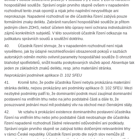
hospodářské soutěže. Správní orgán prvního stupně ovšem v napadeném
rozhodnutí tento znak opomíjí a nijak jeho naplnění nevysvětluje ani
neprokazuje. Napadené rozhodnutí se dle účastníka řízení zabývá pouze
formálními znaky deliktu. Zabránit narušení hospodářské soutěže je přitom
jediným cílem ZOHS, neboť účelem této úpravy není ochrana individuálních
zájmů konkrétních subjektů. V této souvislosti účastník řízení odkazuje na
judikaturu správních soudů a soutěžní doktrínu.
40.
Účastník řízení shrnuje, že v napadeném rozhodnutí není nijak
vysvětleno, jak by údajné nezohledňování obsazenosti pokojů v sazbách
autorských odměn mohlo ovlivnit parametry hospodářské soutěže či ohrozit
blahobyt spotřebitelů, snížit kvalitu poskytovaných služeb apod. Absentuje tak
jeden ze základních znaků deliktu, resp. jeho materiální stránka.
Neprokázání podmínek aplikace čl. 102 SFEU
41.
Kromě toho, že podle účastníka řízení nebyla prokázána materiální
stránka deliktu, nejsou prokázány ani podmínky aplikace čl. 102 SFEU. Mezi
nezbytné podmínky patří to, že dominantní podnik musí zaujímat dominantní
postavení na vnitřním trhu nebo na jeho podstatné části a dále to, že
posuzované jednání musí mít podstatný vliv na obchod mezi členskými státy.
42.
Ve vztahu k prokázání existence dominantního postavení účastníka
řízení na vnitřním trhu nebo jeho podstatné části neobsahuje dle účastníka
řízení napadené rozhodnutí žádné relevantní odůvodnění ani podklady.
Správní orgán prvního stupně se zabýval toliko dotčenými relevantními trhy
v rámci České republiky. Účastník řízení proto dle svých slov nemůže již