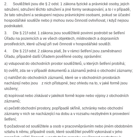
2. Soutěžiteli jsou dle § 2 odst. 1 zákona fyzické a právnické osoby, jejich
sdružení, sdružení těchto sdružení a jiné formy seskupování, a to i v případě,
že tato sdružení a seskupení nejsou právnickými osobami, pokud se účastní
hospodářské soutěže nebo ji mohou svou činností ovlivňovat, i když nejsou
podnikateli.
3. Dle § 21f odst. 1 zákona jsou soutěžitelé povinni podrobit se šetření
Úřadu na pozemcích a ve všech objektech, místnostech a dopravních
prostředcích, které užívají při své činnosti v hospodářské soutěži.
4. Dle § 21f odst. 2 zákona platí, že v rámci šetření jsou zaměstnanci
Úřadu, případně další Úřadem pověřené osoby, oprávněni:
a) vstupovat do obchodních prostor soutěžitelů, u kterých šetření probíhá;
b) ověřit, zda se v případě dokumentů a záznamů jedná o obchodní záznamy;
c) nahlížet do obchodních záznamů, které se v obchodních prostorách
nacházejí nebo jsou z nich přístupné, bez ohledu na to, v jaké formě jsou
uloženy;
d) kopírovat nebo získávat v jakékoli formě kopie nebo výpisy z obchodních
záznamů;
e) pečetit obchodní prostory, popřípadě skříně, schránky nebo obchodní
záznamy v nich se nacházející na dobu a v rozsahu nezbytném k provedení
šetření;
f) požadovat od soutěžitele a osob v pracovněprávním nebo jiném obdobném
vztahu k němu, případně osob, které soutěžitel pověřil vykonávat v jeho