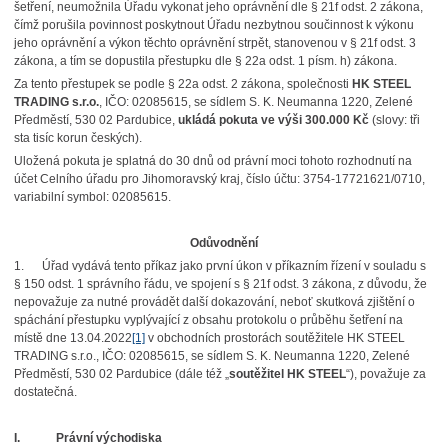
šetření, neumožnila Úřadu vykonat jeho oprávnění dle § 21f odst. 2 zákona,
čímž porušila povinnost poskytnout Úřadu nezbytnou součinnost k výkonu
jeho oprávnění a výkon těchto oprávnění strpět, stanovenou v § 21f odst. 3
zákona, a tím se dopustila přestupku dle § 22a odst. 1 písm. h) zákona.
Za tento přestupek se podle § 22a odst. 2 zákona, společnosti
HK STEEL
TRADING s.r.o.
, IČO: 02085615, se sídlem S. K. Neumanna 1220, Zelené
Předměstí, 530 02 Pardubice,
ukládá pokuta ve výši 300.000 Kč
(slovy: tři
sta tisíc korun českých).
Uložená pokuta je splatná do 30 dnů od právní moci tohoto rozhodnutí na
účet Celního úřadu pro Jihomoravský kraj, číslo účtu: 3754-17721621/0710,
variabilní symbol: 02085615.
Odůvodnění
1. Úřad vydává tento příkaz jako první úkon v příkazním řízení v souladu s
§ 150 odst. 1 správního řádu, ve spojení s § 21f odst. 3 zákona, z důvodu, že
nepovažuje za nutné provádět další dokazování, neboť skutková zjištění o
spáchání přestupku vyplývající z obsahu protokolu o průběhu šetření na
místě dne 13.04.2022
[1]
v obchodních prostorách soutěžitele HK STEEL
TRADING s.r.o., IČO: 02085615, se sídlem S. K. Neumanna 1220, Zelené
Předměstí, 530 02 Pardubice (dále též „
soutěžitel HK STEEL
“), považuje za
dostatečná.
I.
Právní východiska