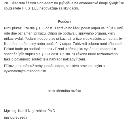
28. Úřad tuto částku s ohledem na její výši a na ekonomické údaje týkající se
soutěžitele HK STEEL nepovažuje za likvidační.
Poučení
Proti příkazu lze dle § 150 odst. 3 správního řádu podat odpor ve lhůtě 8 dnů
ode dne oznámení příkazu. Odpor se podává u správního orgánu, který
příkaz vydal. Podáním odporu se příkaz ruší a řízení pokračuje; to neplatí, byl-
li podán nepřípustný nebo opožděný odpor. Zpětvzetí odporu není přípustné.
Pokud bude po podání odporu v řízení o přestupku vydáno rozhodnutí o
spáchání přestupku dle § 22a odst. 1 písm. h) zákona bude rozhodováno
také o povinnosti soutěžitele nahradit náklady řízení.
Příkaz, proti němuž nebyl podán odpor, se stává pravomocným a
vykonatelným rozhodnutím.
otisk úředního razítka
Mgr. Ing. Kamil Nejezchleb, Ph.D.
místopředseda