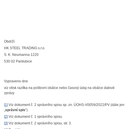
Obdrží:
HK STEEL TRADING s.r.o.
S. K. Neumanna 1220
530 02 Pardubice
Vypraveno dne
viz otisk razítka na poštovní obálce nebo časový údaj na obálce datové
zprávy
[1]
Viz dokument č. 2 správního spisu sp. zn. ÚOHS-V0059/2022/PV (dále jen
„
správní spis
“).
[2]
Viz dokument č. 1 správního spisu.
[3]
Viz dokument č. 2 správního spisu, str. 3.