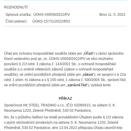
ROZHODNUTÍ
Spisová značka: ÚOHS-V0059/2022/PV
Brno 11. 5. 2022
Číslo jednací: ÚOHS-15731/2022/852
Úřad pro ochranu hospodářské soutěže (dále jen „
Úřad
“) v rámci správního
řízení vedeného pod sp. zn. ÚOHS-V0059/2022/PV ve věci možného
porušení § 21f odst. 3 zákona č. 143/2001 Sb., o ochraně hospodářské
soutěže a o změně některých zákonů (zákon o ochraně hospodářské
soutěže), ve znění pozdějších předpisů (dále jen „
zákon
“), ve spojení s § 22a
odst. 1 písm. h) zákona a s § 150 odst. 1 zákona č. 500/2004 Sb., správní řád,
ve znění pozdějších předpisů (dále jen „
správní řád
“), vydává tento
PŘÍKAZ
Společnost HK STEEL TRADING s.r.o., IČO: 02085615, se sídlem S. K.
Neumanna 1220, Zelené Předměstí, 530 02 Pardubice,
tím, že v průběhu šetření na místě prováděném Úřadem podle § 21f zákona
v jejích obchodních prostorách na adrese S. K. Neumanna 1220, Zelené
Předměstí, 530 02 Pardubice, dne 13.04.2022 přikázala Úřadu ukončit toto