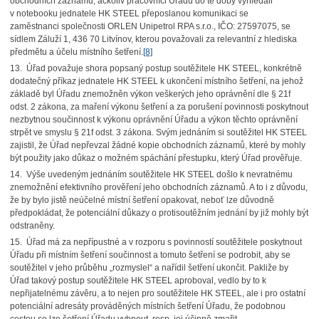
obchodních záznamů, ačkoliv pracovníci Úřadu do té doby vyhledali
v notebooku jednatele HK STEEL přeposlanou komunikaci se
zaměstnanci společnosti ORLEN Unipetrol RPA s.r.o., IČO: 27597075, se
sídlem Záluží 1, 436 70 Litvínov, kterou považovali za relevantní z hlediska
předmětu a účelu místního šetření.
[8]
13. Úřad považuje shora popsaný postup soutěžitele HK STEEL, konkrétně
dodatečný příkaz jednatele HK STEEL k ukončení místního šetření, na jehož
základě byl Úřadu znemožněn výkon veškerých jeho oprávnění dle § 21f
odst. 2 zákona, za maření výkonu šetření a za porušení povinnosti poskytnout
nezbytnou součinnost k výkonu oprávnění Úřadu a výkon těchto oprávnění
strpět ve smyslu § 21f odst. 3 zákona. Svým jednáním si soutěžitel HK STEEL
zajistil, že Úřad nepřevzal žádné kopie obchodních záznamů, které by mohly
být použity jako důkaz o možném spáchání přestupku, který Úřad prověřuje.
14. Výše uvedeným jednáním soutěžitele HK STEEL došlo k nevratnému
znemožnění efektivního prověření jeho obchodních záznamů. A to i z důvodu,
že by bylo jistě neúčelné místní šetření opakovat, neboť lze důvodně
předpokládat, že potenciální důkazy o protisoutěžním jednání by již mohly být
odstraněny.
15. Úřad má za nepřípustné a v rozporu s povinností soutěžitele poskytnout
Úřadu při místním šetření součinnost a tomuto šetření se podrobit, aby se
soutěžitel v jeho průběhu „rozmyslel“ a nařídil šetření ukončit. Pakliže by
Úřad takový postup soutěžitele HK STEEL aproboval, vedlo by to k
nepřijatelnému závěru, a to nejen pro soutěžitele HK STEEL, ale i pro ostatní
potenciální adresáty prováděných místních šetření Úřadu, že podobnou