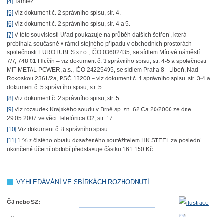
[4]
Tamtéž.
[5]
Viz dokument č. 2 správního spisu, str. 4.
[6]
Viz dokument č. 2 správního spisu, str. 4 a 5.
[7]
V této souvislosti Úřad poukazuje na průběh dalších šetření, která
probíhala současně v rámci stejného případu v obchodních prostorách
společnosti EUROTUBES s.r.o., IČO 03602435, se sídlem Mírové náměstí
7/7, 748 01 Hlučín – viz dokument č. 3 správního spisu, str. 4-5 a společnosti
MIT METAL POWER, a.s., IČO 24225495, se sídlem Praha 8 - Libeň, Nad
Rokoskou 2361/2a, PSČ 18200 – viz dokument č. 4 správního spisu, str. 3-4 a
dokument č. 5 správního spisu, str. 5.
[8]
Viz dokument č. 2 správního spisu, str. 5.
[9]
Viz rozsudek Krajského soudu v Brně sp. zn. 62 Ca 20/2006 ze dne
29.05.2007 ve věci Telefónica O2, str. 17.
[10]
Viz dokument č. 8 správního spisu.
[11]
1 % z čistého obratu dosaženého soutěžitelem HK STEEL za poslední
ukončené účetní období představuje částku 161.150 Kč.
VYHLEDÁVÁNÍ VE SBÍRKÁCH ROZHODNUTÍ
ČJ nebo SZ: