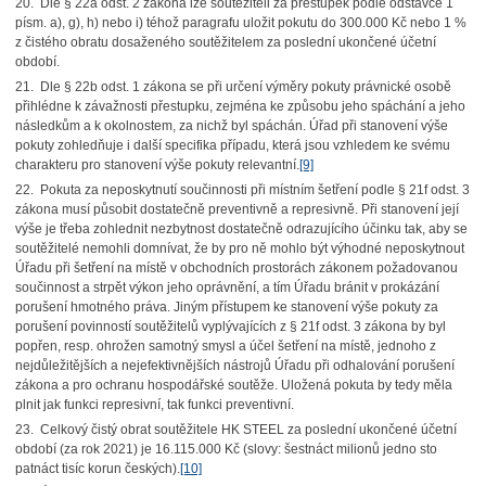
20. Dle § 22a odst. 2 zákona lze soutěžiteli za přestupek podle odstavce 1
písm. a), g), h) nebo i) téhož paragrafu uložit pokutu do 300.000 Kč nebo 1 %
z čistého obratu dosaženého soutěžitelem za poslední ukončené účetní
období.
21. Dle § 22b odst. 1 zákona se při určení výměry pokuty právnické osobě
přihlédne k závažnosti přestupku, zejména ke způsobu jeho spáchání a jeho
následkům a k okolnostem, za nichž byl spáchán. Úřad při stanovení výše
pokuty zohledňuje i další specifika případu, která jsou vzhledem ke svému
charakteru pro stanovení výše pokuty relevantní.
[9]
22. Pokuta za neposkytnutí součinnosti při místním šetření podle § 21f odst. 3
zákona musí působit dostatečně preventivně a represivně. Při stanovení její
výše je třeba zohlednit nezbytnost dostatečně odrazujícího účinku tak, aby se
soutěžitelé nemohli domnívat, že by pro ně mohlo být výhodné neposkytnout
Úřadu při šetření na místě v obchodních prostorách zákonem požadovanou
součinnost a strpět výkon jeho oprávnění, a tím Úřadu bránit v prokázání
porušení hmotného práva. Jiným přístupem ke stanovení výše pokuty za
porušení povinností soutěžitelů vyplývajících z § 21f odst. 3 zákona by byl
popřen, resp. ohrožen samotný smysl a účel šetření na místě, jednoho z
nejdůležitějších a nejefektivnějších nástrojů Úřadu při odhalování porušení
zákona a pro ochranu hospodářské soutěže. Uložená pokuta by tedy měla
plnit jak funkci represivní, tak funkci preventivní.
23. Celkový čistý obrat soutěžitele HK STEEL za poslední ukončené účetní
období (za rok 2021) je 16.115.000 Kč (slovy: šestnáct milionů jedno sto
patnáct tisíc korun českých).
[10]