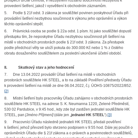
prospěch určité činnosti, v nezbytném rozsahu součinnost nezbytnou k
provedení šetření, jakož i vysvětlení k obchodním záznamům.
5. Podle § 21f odst. 3 zákona je soutěžitel povinen poskytnout Úřadu při
provádění šetření nezbytnou součinnost k výkonu jeho oprávnění a výkon
těchto oprávnění strpět.
6. Právnická osoba se podle § 22a odst. 1 písm. h) jako soutěžitel dopustí
přestupku tím, že neposkytne Úřadu nezbytnou součinnost při šetření na
místě v obchodních prostorách podle § 21f odst. 3 zákona. Za přestupek
podle předchozí věty se uloží pokuta do 300.000 Kč nebo 1 % z čistého
obratu dosaženého soutěžitelem za poslední ukončené účetní období.
II.
Skutkový stav a jeho hodnocení
7. Dne 13.04.2022 prováděl Úřad šetření na místě v obchodních
prostorách soutěžitele HK STEEL, a to na základě Pověření předsedy Úřadu
k provedení šetření na místě ze dne 06.04.2022, č.j. ÚOHS-10875/2022/852.
[2]
8. Místní šetření bylo pracovníky Úřadu zahájeno v obchodních prostorách
soutěžitele HK STEEL na adrese S. K. Neumanna 1220, Zelené Předměstí,
530 02 Pardubice, v 9:45 hod., kdy zde byl zastižen jednatel soutěžitele HK
STEEL, pan
[Jméno Příjmení]
(dále jen „
jednatel HK STEEL
“).
[3]
9. Pracovníci Úřadu následně jednateli HK STEEL předali pověření
k šetření, jehož převzetí bylo stvrzeno podpisem v 9:55 hod. Dále jej poučili o
oprávněních Úřadu dle § 21f zákona a o právech a povinnostech soutěžitelů,