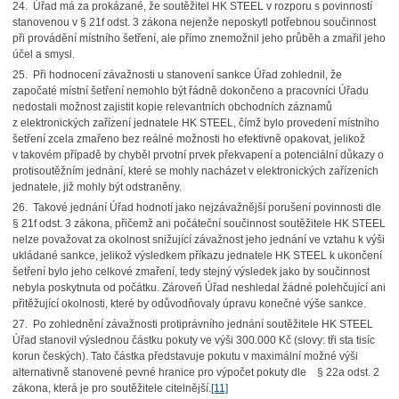
24. Úřad má za prokázané, že soutěžitel HK STEEL v rozporu s povinností
stanovenou v § 21f odst. 3 zákona nejenže neposkytl potřebnou součinnost
při provádění místního šetření, ale přímo znemožnil jeho průběh a zmařil jeho
účel a smysl.
25. Při hodnocení závažnosti u stanovení sankce Úřad zohlednil, že
započaté místní šetření nemohlo být řádně dokončeno a pracovníci Úřadu
nedostali možnost zajistit kopie relevantních obchodních záznamů
z elektronických zařízení jednatele HK STEEL, čímž bylo provedení místního
šetření zcela zmařeno bez reálné možnosti ho efektivně opakovat, jelikož
v takovém případě by chyběl prvotní prvek překvapení a potenciální důkazy o
protisoutěžním jednání, které se mohly nacházet v elektronických zařízeních
jednatele, již mohly být odstraněny.
26. Takové jednání Úřad hodnotí jako nejzávažnější porušení povinnosti dle
§ 21f odst. 3 zákona, přičemž ani počáteční součinnost soutěžitele HK STEEL
nelze považovat za okolnost snižující závažnost jeho jednání ve vztahu k výši
ukládané sankce, jelikož výsledkem příkazu jednatele HK STEEL k ukončení
šetření bylo jeho celkové zmaření, tedy stejný výsledek jako by součinnost
nebyla poskytnuta od počátku. Zároveň Úřad neshledal žádné polehčující ani
přitěžující okolnosti, které by odůvodňovaly úpravu konečné výše sankce.
27. Po zohlednění závažnosti protiprávního jednání soutěžitele HK STEEL
Úřad stanovil výslednou částku pokuty ve výši 300.000 Kč (slovy: tři sta tisíc
korun českých). Tato částka představuje pokutu v maximální možné výši
alternativně stanovené pevné hranice pro výpočet pokuty dle § 22a odst. 2
zákona, která je pro soutěžitele citelnější.
[11]