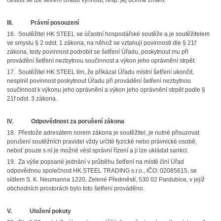
cestou se lze šetření Úřadu vyhnout, resp. jej účinně zmařit.
III.
Právní posouzení
16. Soutěžitel HK STEEL se účastní hospodářské soutěže a je soutěžitelem
ve smyslu § 2 odst. 1 zákona, na něhož se vztahují povinnosti dle § 21f
zákona, tedy povinnost podrobit se šetření Úřadu, poskytnout mu při
provádění šetření nezbytnou součinnost a výkon jeho oprávnění strpět.
17. Soutěžitel HK STEEL tím, že přikázal Úřadu místní šetření ukončit,
nesplnil povinnost poskytnout Úřadu při provádění šetření nezbytnou
součinnost k výkonu jeho oprávnění a výkon jeho oprávnění strpět podle §
21f odst. 3 zákona.
IV.
Odpovědnost za porušení zákona
18. Přestože adresátem norem zákona je soutěžitel, je nutné přisuzovat
porušení soutěžních pravidel vždy určité fyzické nebo právnické osobě,
neboť pouze s ní je možné vést správní řízení a jí lze ukládat sankci.
19. Za výše popsané jednání v průběhu šetření na místě činí Úřad
odpovědnou společnost HK STEEL TRADING s.r.o., IČO: 02085615, se
sídlem S. K. Neumanna 1220, Zelené Předměstí, 530 02 Pardubice, v jejíž
obchodních prostorách bylo toto šetření prováděno.
V.
Uložení pokuty