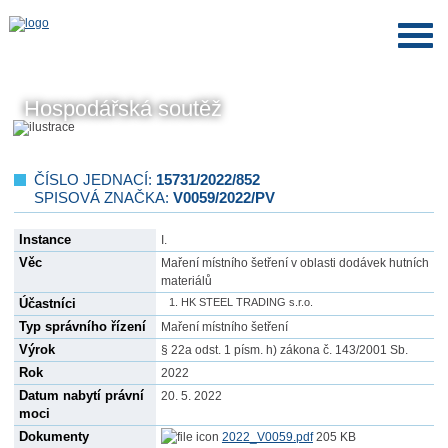
Hospodářská soutěž
ČÍSLO JEDNACÍ:
15731/2022/852
SPISOVÁ ZNAČKA:
V0059/2022/PV
Instance
I.
Věc
Maření místního šetření v oblasti dodávek hutních
materiálů
Účastníci
HK STEEL TRADING s.r.o.
Typ správního řízení
Maření místního šetření
Výrok
§ 22a odst. 1 písm. h) zákona č. 143/2001 Sb.
Rok
2022
Datum nabytí právní
20. 5. 2022
moci
Dokumenty
2022_V0059.pdf
205 KB