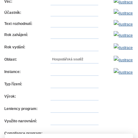
Věc:
Účastník:
Text rozhodnutí:
Rok zahájení:
Rok vydání:
Oblast:
Hospodářská soutěž
Instance:
Typ řízení:
Výrok:
Leniency program:
Využito narovnání:
Compliance program: