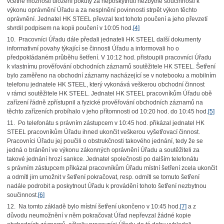
včetně možnosti uložení pokuty za neposkytnutí nezbytné součinnosti k
výkonu oprávnění Úřadu a za nesplnění povinnosti strpět výkon těchto
oprávnění. Jednatel HK STEEL převzal text tohoto poučení a jeho převzetí
stvrdil podpisem na kopii poučení v 10:05 hod.
[4]
10. Pracovníci Úřadu dále předali jednateli HK STEEL další dokumenty
informativní povahy týkající se činnosti Úřadu a informovali ho o
předpokládaném průběhu šetření. V 10:12 hod. přistoupili pracovníci Úřadu
k vlastnímu prověřování obchodních záznamů soutěžitele HK STEEL. Šetření
bylo zaměřeno na obchodní záznamy nacházející se v notebooku a mobilním
telefonu jednatele HK STEEL, který vykonává veškerou obchodní činnost
v rámci soutěžitele HK STEEL. Jednatel HK STEEL pracovníkům Úřadu obě
zařízení řádně zpřístupnil a fyzické prověřování obchodních záznamů na
těchto zařízeních probíhalo v jeho přítomnosti od 10:20 hod. do 10:45 hod.
[5]
11. Po telefonátu s právním zástupcem v 10:45 hod. přikázal jednatel HK
STEEL pracovníkům Úřadu ihned ukončit veškerou vyšetřovací činnost.
Pracovníci Úřadu jej poučili o obstrukčnosti takového jednání, tedy že se
jedná o bránění ve výkonu zákonných oprávnění Úřadu a soutěžiteli za
takové jednání hrozí sankce. Jednatel společnosti po dalším telefonátu
s právním zástupcem přikázal pracovníkům Úřadu místní šetření zcela ukončit
a odmítl jim umožnit v šetření pokračovat, resp. odmítl se tomuto šetření
nadále podrobit a poskytnout Úřadu k provádění tohoto šetření nezbytnou
součinnost.
[6]
12. Na tomto základě bylo místní šetření ukončeno v 10:45 hod.
[7]
a z
důvodu neumožnění v něm pokračovat Úřad nepřevzal žádné kopie