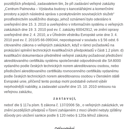
pozdějších předpisů, zadavatelem tím, že při zadávání veřejné zakázky
„Centrum Palmovka – Výstavba budovy s kancelářskými a komerčními
prostory a jejich následná správa s poskytováním souvisejících služeb“
prostřednictvím soutěžního dialogu, jehož oznámení bylo odesláno k
uveřejnění dne 15. 3. 2010 a uveřejněno v informačním systému o veřejných
zakázkách dne 19. 3. 2010 pod ev. č. zakázky 60042912, ve znění opravy
uveřejněné dne 2. 4. 2010, a v Úředním věstníku Evropské unie dne 3. 4.
2010 pod ev. č. 2010/S 66-099344, nepostupoval v souladu s § 56 odst. 6
citovaného zákona o veřejných zakázkách, když v rámci požadavků na
prokázání splnění technických kvalifikačních předpokladů v části 1.2 písm. d)
kvalifikační dokumentace předmětné veřejné zakázky požadoval předložení
akreditovaného certifikátu systému společenské odpovědnosti dle SA 8000
vydaného podle českých technických norem akreditovanou osobou, nebo
předložení akreditovaného certifikátu rovnocenného certifikátu vydanému
podle českých technických norem akreditovanou osobou v členském státě
Evropské unie, přičemž tento postup mohl podstatně ovlivnit výběr
nejvhodnější nabídky, a zadavatel uzavřel dne 15. 10. 2010 smlouvu na
veřejnou zakázku,
z a s t a v u j i,
neboť dle § 117a písm. f) zákona č. 137/2006 Sb., o veřejných zakázkách, ve
znění pozdějších předpisů v řízení zahájeném z moci úřední nebyly zjištěny
důvody pro uložení sankce podle § 120 nebo § 120a téhož zákona.
Odůvodnění