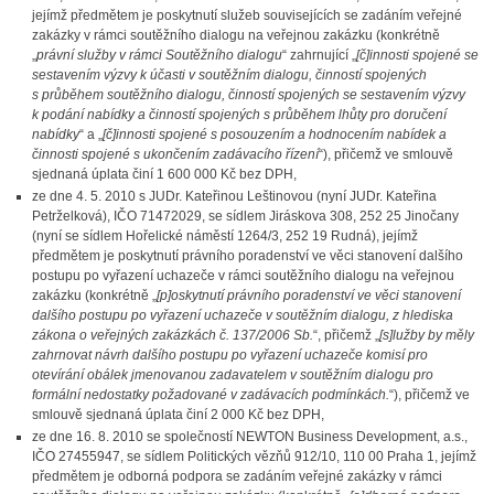
jejímž předmětem je poskytnutí služeb souvisejících se zadáním veřejné
zakázky v rámci soutěžního dialogu na veřejnou zakázku (konkrétně
„
právní služby v rámci Soutěžního dialogu
“ zahrnující „
[č]innosti spojené se
sestavením výzvy k účasti v soutěžním dialogu, činností spojených
s průběhem soutěžního dialogu, činností spojených se sestavením výzvy
k podání nabídky a činností spojených s průběhem lhůty pro doručení
nabídky
“ a „
[č]innosti spojené s posouzením a hodnocením nabídek a
činnosti spojené s ukončením zadávacího řízení
“), přičemž ve smlouvě
sjednaná úplata činí 1 600 000 Kč bez DPH,
ze dne 4. 5. 2010 s JUDr. Kateřinou Leštinovou (nyní JUDr. Kateřina
Petrželková), IČO 71472029, se sídlem Jiráskova 308, 252 25 Jinočany
(nyní se sídlem Hořelické náměstí 1264/3, 252 19 Rudná), jejímž
předmětem je poskytnutí právního poradenství ve věci stanovení dalšího
postupu po vyřazení uchazeče v rámci soutěžního dialogu na veřejnou
zakázku (konkrétně „
[p]oskytnutí právního poradenství ve věci stanovení
dalšího postupu po vyřazení uchazeče v soutěžním dialogu, z hlediska
zákona o veřejných zakázkách č. 137/2006 Sb.
“, přičemž „
[s]lužby by měly
zahrnovat návrh dalšího postupu po vyřazení uchazeče komisí pro
otevírání obálek jmenovanou zadavatelem v soutěžním dialogu pro
formální nedostatky požadované v zadávacích podmínkách.
“), přičemž ve
smlouvě sjednaná úplata činí 2 000 Kč bez DPH,
ze dne 16. 8. 2010 se společností NEWTON Business Development, a.s.,
IČO 27455947, se sídlem Politických vězňů 912/10, 110 00 Praha 1, jejímž
předmětem je odborná podpora se zadáním veřejné zakázky v rámci