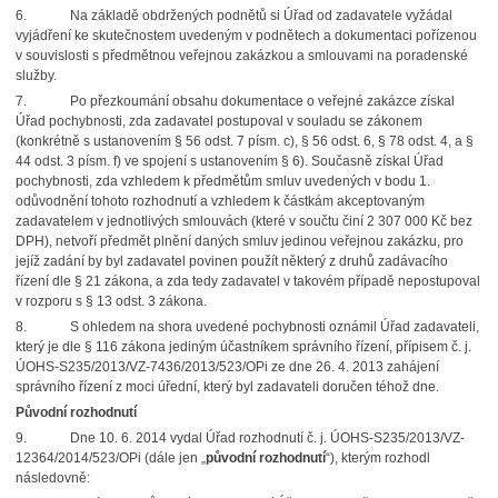
6.
Na základě obdržených podnětů si Úřad od zadavatele vyžádal
vyjádření ke skutečnostem uvedeným v podnětech a dokumentaci pořízenou
v souvislosti s předmětnou veřejnou zakázkou a smlouvami na poradenské
služby.
7.
Po přezkoumání obsahu dokumentace o veřejné zakázce získal
Úřad pochybnosti, zda zadavatel postupoval v souladu se zákonem
(konkrétně s ustanovením § 56 odst. 7 písm. c), § 56 odst. 6, § 78 odst. 4, a §
44 odst. 3 písm. f) ve spojení s ustanovením § 6). Současně získal Úřad
pochybnosti, zda vzhledem k předmětům smluv uvedených v bodu 1.
odůvodnění tohoto rozhodnutí a vzhledem k částkám akceptovaným
zadavatelem v jednotlivých smlouvách (které v součtu činí 2 307 000 Kč bez
DPH), netvoří předmět plnění daných smluv jedinou veřejnou zakázku, pro
jejíž zadání by byl zadavatel povinen použít některý z druhů zadávacího
řízení dle § 21 zákona, a zda tedy zadavatel v takovém případě nepostupoval
v rozporu s § 13 odst. 3 zákona.
8.
S ohledem na shora uvedené pochybnosti oznámil Úřad zadavateli,
který je dle § 116 zákona jediným účastníkem správního řízení, přípisem č. j.
ÚOHS-S235/2013/VZ-7436/2013/523/OPi ze dne 26. 4. 2013 zahájení
správního řízení z moci úřední, který byl zadavateli doručen téhož dne.
Původní rozhodnutí
9.
Dne 10. 6. 2014 vydal Úřad rozhodnutí č. j. ÚOHS-S235/2013/VZ-
12364/2014
/523/OPi
(dále jen „
původní rozhodnutí
“), kterým rozhodl
následovně: