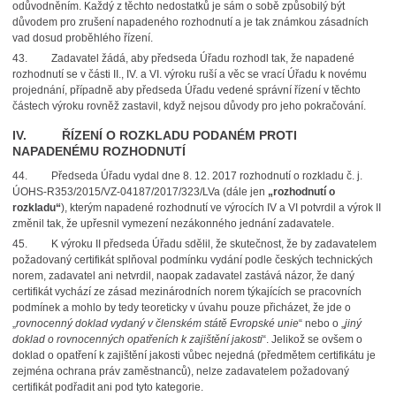
odůvodněním. Každý z těchto nedostatků je sám o sobě způsobilý být
důvodem pro zrušení napadeného rozhodnutí a je tak známkou zásadních
vad dosud proběhlého řízení.
43.
Zadavatel žádá, aby předseda Úřadu rozhodl tak, že napadené
rozhodnutí se v části II., IV. a VI. výroku ruší a věc se vrací Úřadu k novému
projednání, případně aby předseda Úřadu vedené správní řízení v těchto
částech výroku rovněž zastavil, když nejsou důvody pro jeho pokračování.
IV. ŘÍZENÍ O ROZKLADU PODANÉM PROTI
NAPADENÉMU ROZHODNUTÍ
44.
Předseda Úřadu vydal dne 8. 12. 2017 rozhodnutí o rozkladu č. j.
ÚOHS-R353/2015/VZ-04187/2017/323/LVa (dále jen
„rozhodnutí o
rozkladu“
), kterým napadené rozhodnutí
ve výrocích IV a VI potvrdil a výrok II
změnil tak, že upřesnil vymezení nezákonného jednání zadavatele.
45.
K výroku II předseda Úřadu sdělil, že skutečnost, že by zadavatelem
požadovaný certifikát splňoval podmínku vydání podle českých technických
norem, zadavatel ani netvrdil, naopak zadavatel zastává názor, že daný
certifikát vychází ze zásad mezinárodních norem týkajících se pracovních
podmínek a mohlo by tedy teoreticky v úvahu pouze přicházet,
že jde o
„
rovnocenný doklad vydaný v členském státě Evropské unie
“ nebo o „
jiný
doklad
o rovnocenných opatřeních k zajištění jakosti
“. Jelikož se ovšem o
doklad o opatření k zajištění jakosti vůbec nejedná (předmětem certifikátu je
zejména ochrana práv zaměstnanců), nelze zadavatelem požadovaný
certifikát podřadit ani pod tyto kategorie.