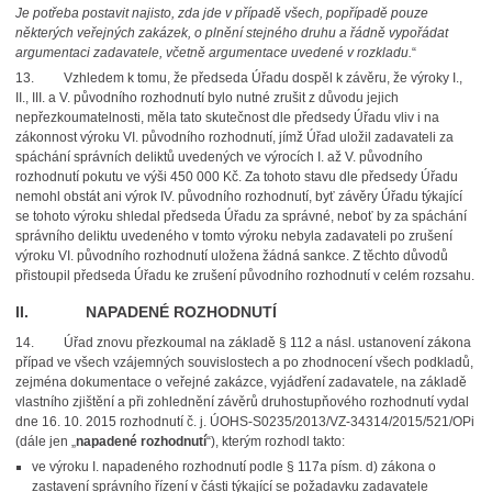
Je potřeba postavit najisto, zda jde v případě všech, popřípadě pouze
některých veřejných zakázek, o plnění stejného druhu a řádně vypořádat
argumentaci zadavatele, včetně argumentace uvedené v rozkladu.
“
13.
Vzhledem k tomu, že předseda Úřadu dospěl k závěru, že výroky I.,
II., III. a V. původního rozhodnutí bylo nutné zrušit z důvodu jejich
nepřezkoumatelnosti, měla tato skutečnost dle předsedy Úřadu vliv i na
zákonnost výroku VI. původního rozhodnutí, jímž Úřad uložil zadavateli za
spáchání správních deliktů uvedených ve výrocích I. až V. původního
rozhodnutí pokutu ve výši 450 000 Kč. Za tohoto stavu dle předsedy Úřadu
nemohl obstát ani výrok IV. původního rozhodnutí, byť závěry Úřadu týkající
se tohoto výroku shledal předseda Úřadu za správné, neboť by za spáchání
správního deliktu uvedeného v tomto výroku nebyla zadavateli po zrušení
výroku VI. původního rozhodnutí uložena žádná sankce. Z těchto důvodů
přistoupil předseda Úřadu ke zrušení původního rozhodnutí v celém rozsahu.
II. NAPADENÉ ROZHODNUTÍ
14.
Úřad znovu přezkoumal na základě § 112 a násl. ustanovení zákona
případ ve všech vzájemných souvislostech a po zhodnocení všech podkladů,
zejména dokumentace o veřejné zakázce, vyjádření zadavatele, na základě
vlastního zjištění a při zohlednění závěrů druhostupňového rozhodnutí vydal
dne 16. 10. 2015 rozhodnutí č. j. ÚOHS-S0235/2013/VZ-34314/2015
/521/OPi
(dále jen „
napadené rozhodnutí
“), kterým rozhodl takto:
ve výroku I. napadeného rozhodnutí podle § 117a písm. d) zákona o
zastavení správního řízení v části týkající se požadavku zadavatele