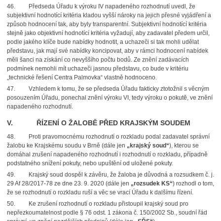
46.
Předseda Úřadu k výroku IV napadeného rozhodnutí uvedl, že
subjektivní hodnotící kritéria kladou vyšší nároky na jejich přesné vyjádření a
způsob hodnocení tak, aby byly transparentní. Subjektivní hodnotící kritéria
stejně jako objektivní hodnotící kritéria vyžadují, aby zadavatel předem určil,
podle jakého klíče bude nabídky hodnotit, a uchazeči si tak mohli udělat
představu, jak mají své nabídky koncipovat, aby v rámci hodnocení nabídek
měli šanci na získání co nevyššího počtu bodů. Ze znění zadávacích
podmínek nemohli mít uchazeči jasnou představu, co bude v kritériu
„technické řešení Centra Palmovka“ vlastně hodnoceno.
47.
Vzhledem k tomu, že se předseda Úřadu fakticky ztotožnil s věcným
posouzením Úřadu, ponechal znění výroku VI, tedy výroku o pokutě, ve znění
napadeného rozhodnutí.
V. ŘÍZENÍ O ŽALOBĚ PŘED KRAJSKÝM SOUDEM
48.
Proti pravomocnému rozhodnutí o rozkladu podal zadavatel správní
žalobu ke Krajskému soudu v Brně (dále jen
„krajský soud“
), kterou se
domáhal zrušení napadeného rozhodnutí
i rozhodnutí o rozkladu, případně
podstatného snížení pokuty, nebo upuštění od uložené pokuty.
49.
Krajský soud dospěl k závěru, že žaloba je důvodná a rozsudkem č. j.
29 Af 28/2017-78
ze dne 23. 9. 2020 (dále jen
„rozsudek KS“
) rozhodl o tom,
že se rozhodnutí o rozkladu ruší
a věc se vrací Úřadu k dalšímu řízení.
50.
Ke zrušení rozhodnutí o rozkladu přistoupil krajský soud pro
nepřezkoumatelnost podle
§ 76 odst. 1 zákona č. 150/2002 Sb., soudní řád