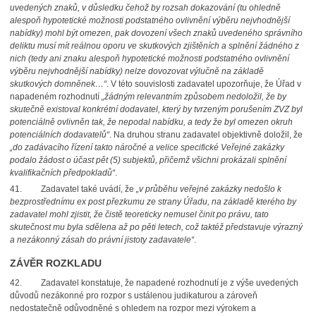
uvedených znaků, v důsledku čehož by rozsah dokazování (tu ohledně
alespoň hypotetické možnosti podstatného ovlivnění výběru nejvhodnější
nabídky) mohl být omezen, pak dovození všech znaků uvedeného správního
deliktu musí mít reálnou oporu ve skutkových zjištěních a splnění žádného z
nich (tedy ani znaku alespoň hypotetické možnosti podstatného ovlivnění
výběru nejvhodnější nabídky) nelze dovozovat výlučně na základě
skutkových domněnek…“
. V této souvislosti zadavatel upozorňuje, že Úřad
v
napadeném rozhodnutí
„žádným relevantním způsobem nedoložil, že by
skutečně existoval konkrétní dodavatel, který by tvrzeným porušením ZVZ byl
potenciálně ovlivněn tak,
že nepodal nabídku, a tedy že byl omezen okruh
potenciálních dodavatelů“
. Na druhou stranu zadavatel objektivně doložil, že
„do zadávacího řízení takto náročné a velice specifické Veřejné zakázky
podalo žádost o účast pět (5) subjektů, přičemž všichni prokázali splnění
kvalifikačních předpokladů“
.
41.
Zadavatel také uvádí, že
„v průběhu veřejné zakázky nedošlo k
bezprostřednímu ex post přezkumu ze strany Úřadu, na základě kterého by
zadavatel mohl zjistit, že čistě teoreticky nemusel činit po právu, tato
skutečnost mu byla sdělena až po pěti letech, což taktéž představuje výrazný
a nezákonný zásah do právní jistoty zadavatele“
.
ZÁVĚR ROZKLADU
42.
Zadavatel konstatuje, že napadené rozhodnutí je z výše uvedených
důvodů nezákonné pro rozpor s ustálenou judikaturou a zároveň
nedostatečně odůvodněné s ohledem na rozpor mezi výrokem a