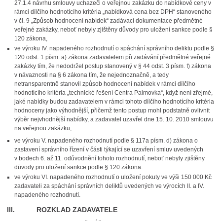
27.1.4 návrhu smlouvy uchazeči o veřejnou zakázku do nabídkové ceny v
rámci dílčího hodnotícího kritéria „nabídková cena bez DPH“ stanoveného
v čl. 9 „Způsob hodnocení nabídek“ zadávací dokumentace předmětné
veřejné zakázky, neboť nebyly zjištěny důvody pro uložení sankce podle §
120 zákona,
ve výroku IV. napadeného rozhodnutí o spáchání správního deliktu podle §
120 odst. 1 písm. a) zákona zadavatelem při zadávání předmětné veřejné
zakázky tím, že nedodržel postup stanovený v § 44 odst. 3 písm. f) zákona
v návaznosti na § 6 zákona tím, že nejednoznačně, a tedy
netransparentně stanovil způsob hodnocení nabídek v rámci dílčího
hodnotícího kritéria „technické řešení Centra Palmovka“, když není zřejmé,
jaké nabídky budou zadavatelem v rámci tohoto dílčího hodnotícího kritéria
hodnoceny jako výhodnější, přičemž tento postup mohl podstatně ovlivnit
výběr nejvhodnější nabídky, a zadavatel uzavřel dne 15. 10. 2010 smlouvu
na veřejnou zakázku,
ve výroku V. napadeného rozhodnutí podle § 117a písm. d) zákona o
zastavení správního řízení v části týkající se uzavření smluv uvedených
v bodech 6. až 11. odůvodnění tohoto rozhodnutí, neboť nebyly zjištěny
důvody pro uložení sankce podle § 120 zákona.
ve výroku VI. napadeného rozhodnutí o uložení pokuty ve výši 150 000 Kč
zadavateli za spáchání správních deliktů uvedených ve výrocích II. a IV.
napadeného rozhodnutí.
III. ROZKLAD ZADAVATELE