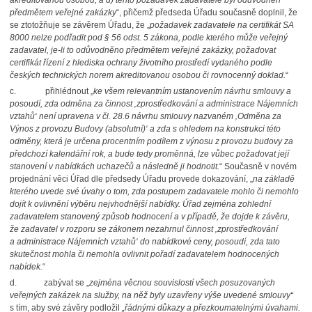
akreditovanou osobou, a d) tento požadavek zadavatele byl odůvodněn
předmětem veřejné zakázky
“, přičemž předseda Úřadu současně doplnil, že
se ztotožňuje se závěrem Úřadu, že „
požadavek zadavatele na certifikát SA
8000 nelze podřadit pod § 56 odst. 5 zákona, podle kterého může veřejný
zadavatel, je-li to odůvodněno předmětem veřejné zakázky, požadovat
certifikát řízení z hlediska ochrany životního prostředí vydaného podle
českých technických norem akreditovanou osobou či rovnocenný doklad.
“
c.
přihlédnout „
ke všem relevantním ustanovením návrhu smlouvy a
posoudí, zda odměna za činnost ‚zprostředkování a administrace Nájemních
vztahů‘ není upravena v čl. 28.6 návrhu smlouvy nazvaném ‚Odměna za
Výnos z provozu Budovy (absolutní)‘ a zda s ohledem na konstrukci této
odměny, která je určena procentním podílem z výnosu z provozu budovy za
předchozí kalendářní rok, a bude tedy proměnná, lze vůbec požadovat její
stanovení v nabídkách uchazečů a následně
ji hodnotit.
“ Současně v novém
projednání věci Úřad dle předsedy Úřadu provede dokazování, „
na základě
kterého uvede své úvahy o tom, zda postupem zadavatele mohlo či nemohlo
dojít k ovlivnění výběru nejvhodnější nabídky. Úřad zejména zohlední
zadavatelem stanovený způsob hodnocení a v případě, že dojde k závěru,
že zadavatel v rozporu se zákonem nezahrnul činnost ‚zprostředkování
a administrace Nájemních vztahů‘ do nabídkové ceny, posoudí, zda tato
skutečnost mohla či nemohla ovlivnit pořadí zadavatelem hodnocených
nabídek.
“
d.
zabývat se „
zejména věcnou souvislostí všech posuzovaných
veřejných zakázek na služby, na něž byly uzavřeny výše uvedené smlouvy“
s tím, aby své závěry podložil
„řádnými důkazy a přezkoumatelnými úvahami.