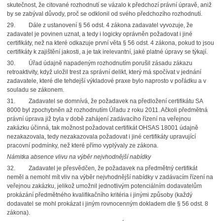
skutečnost, že citované rozhodnutí se vázalo k předchozí právní úpravě, aniž
by se zabýval důvody, proč se odklonil od svého předchozího rozhodnutí.
29.
Dále z ustanovení § 56 odst. 4 zákona zadavatel vyvozuje, že
zadavatel je povinen uznat,
a tedy i logicky oprávněn požadovat i jiné
certifikáty, než na které odkazuje první věta § 56 odst. 4 zákona, pokud to jsou
certifikáty k zajištění jakosti, a je tak irelevantní, jaké platné úpravy se týkají.
30.
Úřad údajně napadeným rozhodnutím porušil zásadu zákazu
retroaktivity, když uložil trest
za správní delikt, který má spočívat v jednání
zadavatele, které dle tehdejší výkladové praxe bylo naprosto v pořádku a v
souladu se zákonem.
31.
Zadavatel se domnívá, že požadavek na předložení certifikátu SA
8000 byl zpochybněn
až rozhodnutím Úřadu z roku 2011. Ačkoli předmětná
právní úprava již byla v době zahájení zadávacího řízení na veřejnou
zakázku účinná, tak možnost požadovat certifikát OHSAS 18001 údajně
nezakazovala, tedy nezakazovala požadovat i jiné certifikáty upravující
pracovní podmínky, než které přímo vyplývaly ze zákona.
Námitka absence vlivu na výběr nejvhodnější nabídky
32.
Zadavatel je přesvědčen, že požadavek na předmětný certifikát
neměl a nemohl mít vliv
na výběr nejvhodnější nabídky v zadávacím řízení na
veřejnou zakázku, jelikož umožnil jednotlivým potenciálním dodavatelům
prokázání předmětného kvalifikačního kritéria i jinými způsoby (každý
dodavatel se mohl prokázat i jiným rovnocenným dokladem dle § 56 odst. 8
zákona).