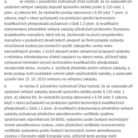
a.
ve výroku I. původního rozhodnutí Úřad rozhodl, že se zadavatel při
zadávání veřejné zakázky dopustil správního deliktu podle § 120 odst. 1
písm. a) zákona tím, že nedodržel postup stanovený v § 56 odst. 7 písm. c)
zákona, když v rámci požadavků na prokázání splnění technických
kvalifikačních předpokladů požadoval v části 1.2 písm. d) kvalifikační
dokumentace předmětné veřejné zakázky předložení profesního životopisu
projektového manažera, který má mj. zkušenosti na pozici projektového
manažera v posledních deseti letech alespoň se třemi projekty výstavby
víceúčelové budovy pro komerční využití, nákupního centra nebo
kancelářských prostor, z nichž alespoň jeden obsahoval propojení výstavby
s městskou infrastrukturou včetně napojení na stanici metra, přičemž takto
vymezená minimální úroveň technického kvalifikačního předpokladu
neodpovídá druhu, rozsahu a složitosti předmětu plnění veřejné zakázky, a
tento postup mohl podstatně ovlivnit výběr nejvhodnější nabídky, a zadavatel
uzavřel dne 15. 10. 2010 smlouvu na veřejnou zakázku,
b.
ve výroku II. původního rozhodnutí Úřad rozhodl, že se zadavatel při
zadávání veřejné zakázky dopustil správního deliktu podle § 120 odst. 1
písm. a) zákona tím, že nedodržel postup stanovený v § 56 odst. 6 zákona,
když v rámci požadavků na prokázání splnění technických kvalifikačních
předpokladů v části 1.2 písm. d) kvalifikační dokumentace předmětné veřejné
zakázky požadoval předložení akreditovaného certifikátu systému
společenské odpovědnosti SA 8000, vydaného podle českých technických
norem akreditovanou osobou, nebo předložení certifikátu rovnocenného
certifikátu vydanému podle českých technických norem akreditovanou
osobou v členském státě Evropské unie, přičemž tento postup mohl