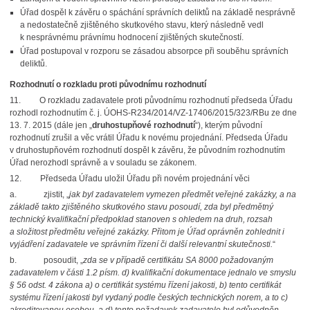
Úřad dospěl k závěru o spáchání správních deliktů na základě nesprávně
a nedostatečně zjištěného skutkového stavu, který následně vedl
k nesprávnému právnímu hodnocení zjištěných skutečností.
Úřad postupoval v rozporu se zásadou absorpce při souběhu správních
deliktů.
Rozhodnutí o rozkladu proti původnímu rozhodnutí
11.
O rozkladu zadavatele proti původnímu rozhodnutí předseda Úřadu
rozhodl rozhodnutím č. j. ÚOHS-R234/2014/VZ-17406/2015/323/RBu ze dne
13. 7. 2015 (dále jen „
druhostupňové rozhodnutí
“), kterým původní
rozhodnutí zrušil a věc vrátil Úřadu k novému projednání. Předseda Úřadu
v druhostupňovém rozhodnutí dospěl k závěru, že původním rozhodnutím
Úřad nerozhodl správně a v souladu se zákonem.
12.
Předseda Úřadu uložil Úřadu při novém projednání věci
a.
zjistit, „
jak byl zadavatelem vymezen předmět veřejné zakázky, a na
základě takto zjištěného skutkového stavu posoudí, zda byl předmětný
technický kvalifikační předpoklad stanoven s ohledem na druh, rozsah
a složitost předmětu veřejné zakázky. Přitom je Úřad oprávněn zohlednit i
vyjádření zadavatele ve správním řízení či další relevantní skutečnosti.
“
b.
posoudit, „
zda se v případě certifikátu SA 8000 požadovaným
zadavatelem v části 1.2 písm. d) kvalifikační dokumentace jednalo ve smyslu
§ 56 odst. 4 zákona a) o certifikát systému řízení jakosti, b) tento certifikát
systému řízení jakosti byl vydaný podle českých technických norem, a to c)