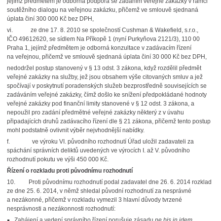
jejímž předmětem je odborná podpora se zadáním veřejné zakázky v rámci
soutěžního dialogu na veřejnou zakázku, přičemž ve smlouvě sjednaná
úplata činí 300 000 Kč bez DPH,
vi.
ze dne 17. 8. 2010 se společností Cushman & Wakefield, s.r.o.,
IČO 49612620, se sídlem Na Příkopě 1 (nyní Purkyňova 2121/3), 110 00
Praha 1, jejímž předmětem je odborná konzultace v zadávacím řízení
na veřejnou, přičemž ve smlouvě sjednaná úplata činí 30 000 Kč bez DPH,
nedodržel postup stanovený v § 13 odst. 3 zákona, když rozdělil předmět
veřejné zakázky na služby, jež jsou obsahem výše citovaných smluv a jež
spočívají v poskytnutí poradenských služeb bezprostředně souvisejících se
zadáváním veřejné zakázky, čímž došlo ke snížení předpokládané hodnoty
veřejné zakázky pod finanční limity stanovené v § 12 odst. 3 zákona, a
nepoužil pro zadání předmětné veřejné zakázky některý z v úvahu
připadajících druhů zadávacího řízení dle § 21 zákona, přičemž tento postup
mohl podstatně ovlivnit výběr nejvhodnější nabídky.
f.
ve výroku VI. původního rozhodnutí Úřad uložil zadavateli za
spáchání správních deliktů uvedených ve výrocích I. až V. původního
rozhodnutí pokutu ve výši 450 000 Kč.
Řízení o rozkladu proti původnímu rozhodnutí
10.
Proti původnímu rozhodnutí podal zadavatel dne 26. 6. 2014 rozklad
ze dne 25. 6. 2014, v němž shledal původní rozhodnutí za nesprávné
a nezákonné, přičemž v rozkladu vymezil 3 hlavní důvody tvrzené
nesprávnosti a nezákonnosti rozhodnutí:
Zahájení a vedení správního řízení porušuje zásadu
ne bis in idem
.