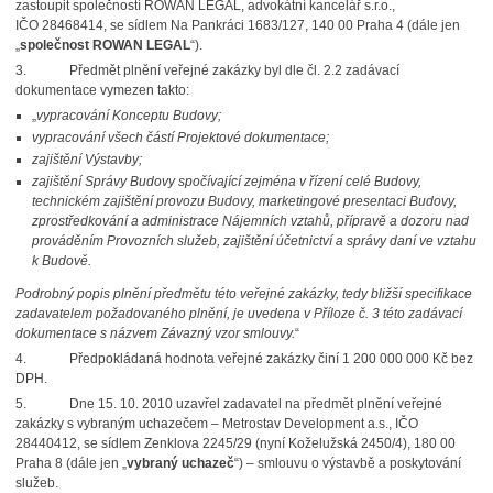
zastoupit společností ROWAN LEGAL, advokátní kancelář s.r.o.,
IČO 28468414, se sídlem Na Pankráci 1683/127, 140 00 Praha 4 (dále jen
„
společnost ROWAN LEGAL
“).
3.
Předmět plnění veřejné zakázky byl dle čl. 2.2 zadávací
dokumentace vymezen takto:
„
vypracování Konceptu Budovy;
vypracování všech částí Projektové dokumentace;
zajištění Výstavby;
zajištění Správy Budovy spočívající zejména v řízení celé Budovy,
technickém zajištění provozu Budovy, marketingové presentaci Budovy,
zprostředkování
a administrace Nájemních vztahů, přípravě a dozoru nad
prováděním Provozních služeb, zajištění účetnictví a správy daní ve vztahu
k Budově.
Podrobný popis plnění předmětu této veřejné zakázky, tedy bližší specifikace
zadavatelem požadovaného plnění, je uvedena v Příloze č. 3 této zadávací
dokumentace s názvem Závazný vzor smlouvy.
“
4.
Předpokládaná hodnota veřejné zakázky činí 1 200 000 000 Kč bez
DPH.
5.
Dne 15. 10. 2010 uzavřel zadavatel na předmět plnění veřejné
zakázky s vybraným uchazečem – Metrostav Development a.s., IČO
28440412, se sídlem Zenklova 2245/29 (nyní Koželužská 2450/4), 180 00
Praha 8 (dále jen „
vybraný uchazeč
“) – smlouvu o výstavbě a poskytování
služeb.