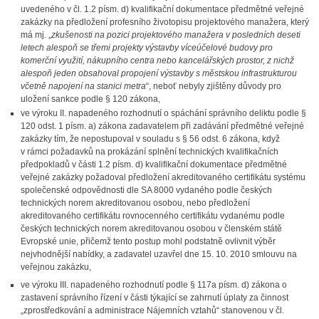
uvedeného v čl. 1.2 písm. d) kvalifikační dokumentace předmětné veřejné
zakázky na předložení profesního životopisu projektového manažera, který
má mj. „
zkušenosti na pozici projektového manažera v posledních deseti
letech alespoň se třemi projekty výstavby víceúčelové budovy pro
komerční využití, nákupního centra nebo kancelářských prostor, z nichž
alespoň jeden obsahoval propojení výstavby s městskou infrastrukturou
včetně napojení na stanici metra
“, neboť nebyly zjištěny důvody pro
uložení sankce podle § 120 zákona,
ve výroku II. napadeného rozhodnutí o spáchání správního deliktu podle
§
120 odst. 1 písm. a) zákona zadavatelem při zadávání předmětné veřejné
zakázky tím, že nepostupoval v souladu s § 56 odst. 6 zákona, když
v rámci požadavků na prokázání splnění technických kvalifikačních
předpokladů v části 1.2 písm. d) kvalifikační dokumentace předmětné
veřejné zakázky požadoval předložení akreditovaného certifikátu systému
společenské odpovědnosti dle SA 8000 vydaného podle českých
technických norem akreditovanou osobou, nebo předložení
akreditovaného certifikátu rovnocenného certifikátu vydanému podle
českých technických norem akreditovanou osobou v členském státě
Evropské unie, přičemž tento postup mohl podstatně ovlivnit výběr
nejvhodnější nabídky, a zadavatel uzavřel dne 15. 10. 2010 smlouvu na
veřejnou zakázku,
ve výroku III. napadeného rozhodnutí podle § 117a písm. d) zákona o
zastavení správního řízení v části týkající se zahrnutí úplaty za činnost
„zprostředkování a administrace Nájemních vztahů“ stanovenou v čl.