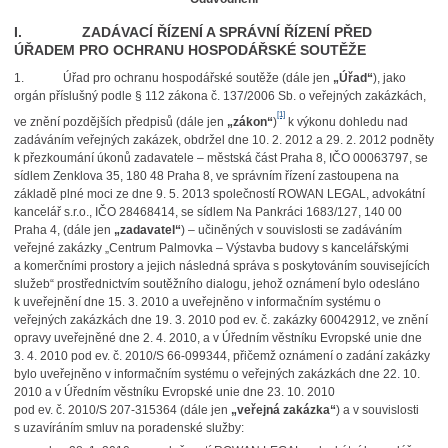
I. ZADÁVACÍ ŘÍZENÍ A SPRÁVNÍ ŘÍZENÍ PŘED
ÚŘADEM PRO OCHRANU HOSPODÁŘSKÉ SOUTĚŽE
1.
Úřad pro ochranu hospodářské soutěže (dále jen
„Úřad“
), jako
orgán příslušný podle
§ 112 zákona č. 137/2006 Sb. o veřejných zakázkách,
[1]
ve znění pozdějších předpisů (dále jen
„zákon“
)
k výkonu dohledu nad
zadáváním veřejných zakázek, obdržel dne 10. 2. 2012 a 29. 2. 2012 podněty
k přezkoumání úkonů zadavatele – městská část Praha 8, IČO 00063797, se
sídlem Zenklova 35, 180 48 Praha 8, ve správním řízení zastoupena
na
základě plné moci ze dne 9. 5. 2013 společností ROWAN LEGAL, advokátní
kancelář s.r.o., IČO 28468414, se sídlem Na Pankráci 1683/127, 140 00
Praha 4, (dále jen
„zadavatel“
) – učiněných v souvislosti se zadáváním
veřejné zakázky „Centrum Palmovka – Výstavba budovy s kancelářskými
a komerčními prostory a jejich následná správa s poskytováním souvisejících
služeb“ prostřednictvím soutěžního dialogu, jehož oznámení bylo odesláno
k uveřejnění dne 15. 3. 2010 a uveřejněno v informačním systému o
veřejných zakázkách dne 19. 3. 2010 pod ev. č. zakázky 60042912, ve znění
opravy uveřejněné dne 2. 4. 2010, a v Úředním věstníku Evropské unie dne
3. 4. 2010 pod ev. č. 2010/S 66-099344, přičemž oznámení o zadání zakázky
bylo uveřejněno v informačním systému o veřejných zakázkách dne 22. 10.
2010 a v Úředním věstníku Evropské unie dne 23. 10. 2010
pod ev. č. 2010/S 207-315364 (dále jen
„veřejná zakázka“
) a v souvislosti
s uzavíráním smluv na poradenské služby: