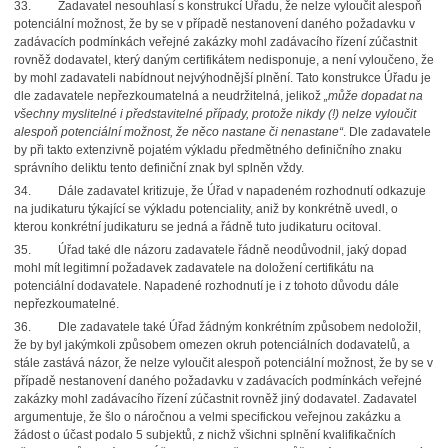
33.
Zadavatel nesouhlasí s konstrukcí Úřadu, že nelze vyloučit alespoň
potenciální možnost,
že by se v případě nestanovení daného požadavku v
zadávacích podmínkách veřejné zakázky mohl zadávacího řízení zúčastnit
rovněž dodavatel, který daným certifikátem nedisponuje, a není vyloučeno, že
by mohl zadavateli nabídnout nejvýhodnější plnění. Tato konstrukce Úřadu je
dle zadavatele nepřezkoumatelná a neudržitelná, jelikož
„může dopadat na
všechny myslitelné i představitelné případy, protože nikdy (!) nelze vyloučit
alespoň potenciální možnost, že něco nastane či nenastane“
. Dle zadavatele
by při takto extenzivně pojatém výkladu předmětného definičního znaku
správního deliktu tento definiční znak byl splněn vždy.
34.
Dále zadavatel kritizuje, že Úřad v napadeném rozhodnutí odkazuje
na judikaturu týkající
se výkladu potenciality, aniž by konkrétně uvedl, o
kterou konkrétní judikaturu se jedná a řádně tuto judikaturu ocitoval.
35.
Úřad také dle názoru zadavatele řádně neodůvodnil, jaký dopad
mohl mít legitimní požadavek zadavatele na doložení certifikátu na
potenciální dodavatele. Napadené rozhodnutí je i z tohoto důvodu dále
nepřezkoumatelné.
36.
Dle zadavatele také Úřad žádným konkrétním způsobem nedoložil,
že by byl jakýmkoli způsobem omezen okruh potenciálních dodavatelů, a
stále zastává názor, že nelze vyloučit alespoň potenciální možnost, že by se v
případě nestanovení daného požadavku v zadávacích podmínkách veřejné
zakázky mohl zadávacího řízení zúčastnit rovněž jiný dodavatel. Zadavatel
argumentuje, že šlo o náročnou a velmi specifickou veřejnou zakázku a
žádost
o účast podalo 5 subjektů, z nichž všichni splnění kvalifikačních