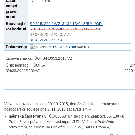
Datum
12. 11. 2020
nabytí
právní
moci
Související
S0235/2013/VZ-34314/2015/521/OPi
rozhodnutí
R353/2015/VZ-04187/2017/323/LVa
32833/2020/323/VVá
30322/2023/163
Dokumenty
2015_R0353.pdf
546 KB
Spisová značka:
ÚOHS-R0353/2015/VZ
Číslo jednací:
ÚOHS-
Br
32833/2020/323/VVá
2020
V řízení o rozkladu ze dne 30. 10. 2015, doručeném Úřadu pro ochranu
hospodářské soutěže dne 2. 11. 2015 zadavatelem –
městská část Praha 8
, IČO 00063797, se sídlem Zenklova 35, 180 48
Praha 8, ve správním řízení zastoupen JUDr. Vilémem Podešvou,
advokátem, se sídlem Na Pankráci 1683/127,
140 00 Praha 4,