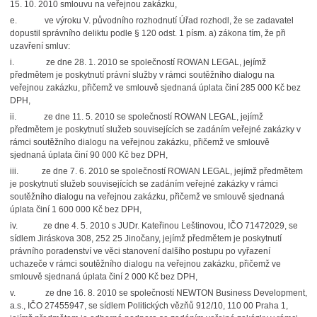
15. 10. 2010 smlouvu na veřejnou zakázku,
e.
ve výroku V. původního rozhodnutí Úřad rozhodl, že se zadavatel
dopustil správního deliktu podle § 120 odst. 1 písm. a) zákona tím, že při
uzavření smluv:
i.
ze dne 28. 1. 2010 se společností ROWAN LEGAL, jejímž
předmětem
je poskytnutí právní služby v rámci soutěžního dialogu na
veřejnou zakázku, přičemž ve smlouvě sjednaná úplata činí 285 000 Kč bez
DPH,
ii.
ze dne 11. 5. 2010 se společností ROWAN LEGAL, jejímž
předmětem
je poskytnutí služeb souvisejících se zadáním veřejné zakázky v
rámci soutěžního dialogu na veřejnou zakázku, přičemž ve smlouvě
sjednaná úplata činí 90 000 Kč bez DPH,
iii.
ze dne 7. 6. 2010 se společností ROWAN LEGAL, jejímž předmětem
je poskytnutí služeb souvisejících se zadáním veřejné zakázky v rámci
soutěžního dialogu na veřejnou zakázku, přičemž ve smlouvě sjednaná
úplata činí 1 600 000 Kč bez DPH,
iv.
ze dne 4. 5. 2010 s JUDr. Kateřinou Leštinovou, IČO 71472029, se
sídlem Jiráskova 308, 252 25 Jinočany, jejímž předmětem je poskytnutí
právního poradenství ve věci stanovení dalšího postupu po vyřazení
uchazeče v rámci soutěžního dialogu na veřejnou zakázku, přičemž ve
smlouvě sjednaná úplata činí 2 000 Kč bez DPH,
v.
ze dne 16. 8. 2010 se společností NEWTON Business Development,
a.s., IČO 27455947, se sídlem Politických vězňů 912/10, 110 00 Praha 1,