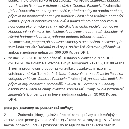
soutěžního dialogu na veřejnou zakázku (konkrétně „
[o]dborná podpora
v zadávacím řízení na veřejnou zakázku ‚Centrum Palmovka‘
“ zahrnující
„
řešení odpovědí na dotazy uchazečů v průběhu lhůty na podání nabídek,
příprava na hodnocení podaných nabídek, účast při zasedáních hodnotící
komise, příprava odborných posudků a podkladů pro hodnotící komisi,
hodnocení ekonomické stránky nabídky, finančního modelu, pomoc při
zhodnocení reálnosti a dosažitelnosti nabízených parametrů, formulování
závěrů hodnocení nabídek, odborná podpora během zasedání
Zastupitelstva, podpora při finalizaci smlouvy s uchazečem, asistence při
formálním uzavření veřejné zakázky a zveřejnění výsledku
“), přičemž ve
smlouvě sjednaná úplata činí 300 000 Kč bez DPH,
ze dne 17. 8. 2010 se společností Cushman & Wakefield, s.r.o., IČO
49612620, se sídlem Na Příkopě 1 (nyní Purkyňova 2121/3), 110 00 Praha
1, jejímž předmětem je odborná konzultace v zadávacím řízení na
veřejnou zakázku (konkrétně „
[o]dborná konzultace v zadávacím řízení na
veřejnou zakázku ‚Centrum Palmovka‘“
zahrnující
„nastudování podkladů,
příprava argumentace a komentářů 19/8/2010 – 27/8/2010, 2 hodiny
osobní konsultace se členy investiční komise MČ Prahy 8 – dle požadavků
zadavatele
“), přičemž ve smlouvě sjednaná úplata činí 30 000 Kč bez
DPH,
(dále jen „
smlouvy na poradenské služby
“).
2.
Zadavatel, který je jakožto územní samosprávný celek veřejným
zadavatelem podle § 2 odst. 2 písm. c) zákona, se ve smyslu § 151 zákona
nechal při výkonu práv a povinností souvisejících se zadávacím řízením