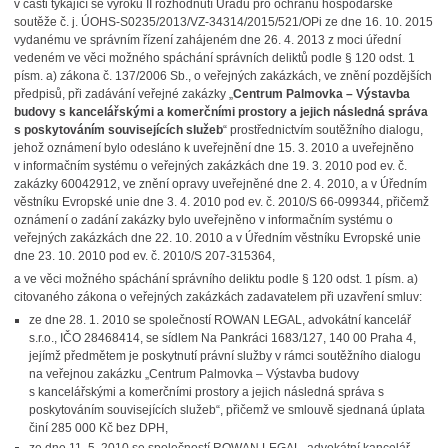
v části týkající se výroku II rozhodnutí Úřadu pro ochranu hospodářské
soutěže č. j. ÚOHS-S0235/2013/VZ-34314/2015
/521/OPi
ze dne 16. 10. 2015
vydanému ve správním řízení zahájeném dne 26. 4. 2013 z moci úřední
vedeném ve věci možného spáchání správních deliktů podle § 120 odst. 1
písm. a) zákona č. 137/2006 Sb., o veřejných zakázkách, ve znění pozdějších
předpisů, při zadávání veřejné zakázky „
Centrum Palmovka – Výstavba
budovy s kancelářskými a komerčními prostory a jejich následná správa
s poskytováním souvisejících služeb
“ prostřednictvím soutěžního dialogu,
jehož oznámení bylo odesláno k uveřejnění dne 15. 3. 2010 a uveřejněno
v informačním systému o veřejných zakázkách dne 19. 3. 2010 pod ev. č.
zakázky 60042912,
ve znění opravy uveřejněné dne 2. 4. 2010, a v Úředním
věstníku Evropské unie dne 3. 4. 2010 pod ev. č. 2010/S 66-099344, přičemž
oznámení o zadání zakázky bylo uveřejněno v informačním systému o
veřejných zakázkách dne 22. 10. 2010 a v Úředním věstníku Evropské unie
dne 23. 10. 2010 pod ev. č. 2010/S 207-315364,
a ve věci možného spáchání správního deliktu podle § 120 odst. 1 písm. a)
citovaného zákona o veřejných zakázkách zadavatelem při uzavření smluv:
ze dne 28. 1. 2010 se společností ROWAN LEGAL, advokátní kancelář
s.r.o., IČO 28468414, se sídlem Na Pankráci 1683/127, 140 00 Praha 4,
jejímž předmětem je poskytnutí právní služby v rámci soutěžního dialogu
na veřejnou zakázku „Centrum Palmovka – Výstavba budovy
s kancelářskými a komerčními prostory a jejich následná správa s
poskytováním souvisejících služeb“, přičemž ve smlouvě sjednaná úplata
činí 285 000 Kč bez DPH,