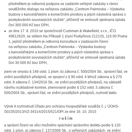
předmětem je odborná podpora se zadáním veřejné zakázky v rámci
soutěžního dialogu na veřejnou zakázku „Centrum Palmovka – Výstavba
budovy s kancelářskými a komerčními prostory a jejich následná správa s
poskytováním souvisejících služeb“, přičemž ve smlouvě sjednaná úplata
činí 300 000 Kč bez DPH,
ze dne 17. 8. 2010 se společností Cushman & Wakefield, s.r.o., IČO
49612620, se sídlem Na Příkopě 1 (nyní Purkyňova 2121/3), 110 00 Praha
1, jejímž předmětem je odborná konzultace v zadávacím řízení
na veřejnou zakázku „Centrum Palmovka – Výstavba budovy
s kancelářskými a komerčními prostory a jejich následná správa s
poskytováním souvisejících služeb“, přičemž ve smlouvě sjednaná úplata
činí 30 000 Kč bez DPH,
jsem ve smyslu § 148 odst. 1 písm. b) zákona č. 500/2004 Sb., správní řád, ve
znění pozdějších předpisů, ve spojení s § 90 odst. 4 téhož zákona a § 270
odst. 8 zákona č. 134/2016 Sb., ve znění pozdějších předpisů, na základě
návrhu rozkladové komise, jmenované podle § 152 odst. 3 zákona č.
500/2004 Sb., správní řád, ve znění pozdějších předpisů, rozhodl takto:
Výrok II rozhodnutí Úřadu pro ochranu hospodářské soutěže č. j. ÚOHS-
S0235/2013/VZ-34314/2015
/521/OPi
ze dne 16. 10. 2015
r u š í m
a správní řízení ve věci možného spáchání správního deliktu podle § 120
odst. 1 písm. a) zákona
č. 137/2006 Sb., o veřejných zakázkách, ve znění