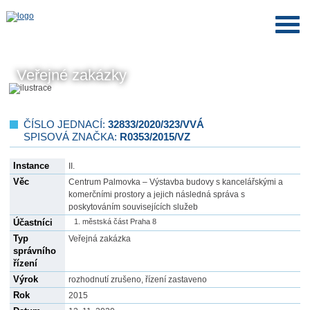
Veřejné zakázky
ČÍSLO JEDNACÍ:
32833/2020/323/VVÁ
SPISOVÁ ZNAČKA:
R0353/2015/VZ
Instance
II.
Věc
Centrum Palmovka – Výstavba budovy s kancelářskými a
komerčními prostory a jejich následná správa s
poskytováním souvisejících služeb
Účastníci
městská část Praha 8
Typ
Veřejná zakázka
správního
řízení
Výrok
rozhodnutí zrušeno, řízení zastaveno
Rok
2015