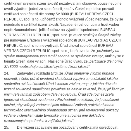
certifikátem systému řízení jakosti) nezabýval ani okrajově, pouze neúplně
uvedl vyjádření jedné ze společností, která v České republice provádí
certifikaci společností dle normy SA 8000 (BUREAU VERITAS CZECH
REPUBLIC, spol. s r.o.), přičemž z tohoto vyjádření vůbec neplyne, že by se
nejednalo
o certifikát řízení jakosti. Napadené rozhodnutí má trpět vadou
nepřezkoumatelnosti, jelikož odkaz na vyjádření společnosti BUREAU
VERITAS CZECH REPUBLIC, spol. s r.o. je velice stručný a údajně závěry
presumované Úřadem z vyjádření společnosti BUREAU VERITAS CZECH
REPUBLIC, spol. s r.o. nevyplývají. Úřad citoval společnost BUREAU
VERITAS CZECH REPUBLIC, spol. s r.o., která uvedla, že
„požadavky na
systém managementu jsou téměř shodné se systémem kvality“
, aniž by se k
tomuto tvrzení dále vyjádřil. Následně Úřad uvádí, že
„certifikace dle normy
SA 8000 neobsahuje certifikaci systému řízení jakosti“
.
24.
Zadavatel v rozkladu tvrdí, že
„Úřad opětovně v tomto případě
neuvedl, z čeho právě uvedená skutečnost vyplývá a na základě jakého
správního uvážení dospěl Úřad k tomuto závěru, resp. z jakého důvodu
tvrzení soukromé společnosti považuje za natolik závazné,
že jej již žádným
jiným relevantním způsobem dále neověřoval. Úřad zde rovněž zcela
ignoroval skutečnost uvedenou v Rozhodnutí o rozkladu, že je současně
možné, aby veřejný zadavatel jako náhradní způsob prokázání tohoto
technického kvalifikačního předpokladu uznal i jiné rovnocenné doklady
vydané v členském státě Evropské unie a rovněž jiné doklady o
rovnocenných opatřeních k zajištění jakosti“
.
25.
Dle tvrzení zadavatele jím požadovaný certifikát má osvědčovat