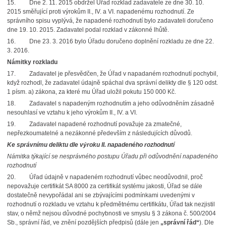
15.
Dne 2. 11. 2015 obdržel Úřad rozklad zadavatele ze dne 30. 10.
2015 směřující proti výrokům II., IV. a VI. napadenému rozhodnutí. Ze
správního spisu vyplývá, že napadené rozhodnutí bylo zadavateli doručeno
dne 19. 10. 2015. Zadavatel podal rozklad v zákonné lhůtě.
16.
Dne 23. 3. 2016 bylo Úřadu doručeno doplnění rozkladu ze dne 22.
3. 2016.
Námitky rozkladu
17.
Zadavatel je přesvědčen, že Úřad v napadaném rozhodnutí pochybil,
když rozhodl, že zadavatel údajně spáchal dva správní delikty dle § 120 odst.
1 písm. a) zákona, za které mu Úřad uložil pokutu 150 000 Kč.
18.
Zadavatel s napadeným rozhodnutím a jeho odůvodněním zásadně
nesouhlasí ve vztahu k jeho výrokům II., IV. a VI.
19.
Zadavatel napadené rozhodnutí považuje za zmatečné,
nepřezkoumatelné a nezákonné především z následujících důvodů.
Ke správnímu deliktu dle výroku II. napadeného rozhodnutí
Námitka týkající se nesprávného postupu Úřadu při odůvodnění napadeného
rozhodnutí
20.
Úřad údajně v napadeném rozhodnutí vůbec neodůvodnil, proč
nepovažuje certifikát SA 8000 za certifikát systému jakosti, Úřad se dále
dostatečně nevypořádal ani se zbývajícími podmínkami uvedenými v
rozhodnutí o rozkladu ve vztahu k předmětnému certifikátu, Úřad tak nezjistil
stav, o němž nejsou důvodné pochybnosti ve smyslu § 3 zákona č. 500/2004
Sb., správní řád, ve znění pozdějších předpisů (dále jen
„správní řád“
). Dle