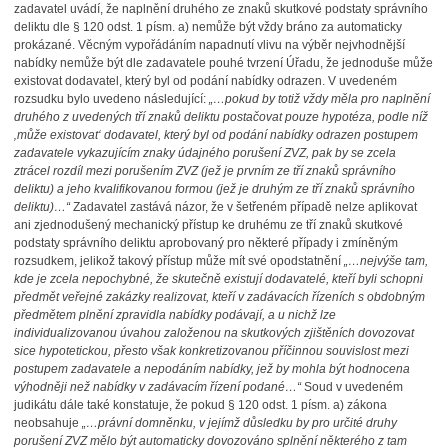
zadavatel uvádí, že naplnění druhého ze znaků skutkové podstaty správního
deliktu dle § 120 odst. 1 písm. a) nemůže být vždy bráno za automaticky
prokázané. Věcným vypořádáním napadnutí vlivu na výběr nejvhodnější
nabídky nemůže být dle zadavatele pouhé tvrzení Úřadu, že jednoduše může
existovat dodavatel, který byl od podání nabídky odrazen. V uvedeném
rozsudku bylo uvedeno následující:
„…pokud
by totiž vždy měla pro naplnění
druhého z uvedených tří znaků deliktu postačovat pouze hypotéza, podle níž
‚může existovat‘ dodavatel, který byl od podání nabídky odrazen postupem
zadavatele vykazujícím znaky údajného porušení ZVZ, pak by se zcela
ztrácel rozdíl mezi porušením ZVZ (jež je prvním ze tří znaků správního
deliktu) a jeho kvalifikovanou formou (jež je druhým ze tří znaků správního
deliktu)…“
Zadavatel zastává názor,
že v šetřeném případě nelze aplikovat
ani zjednodušený mechanický přístup ke druhému ze tří znaků skutkové
podstaty správního deliktu aprobovaný pro některé případy i zmíněným
rozsudkem, jelikož takový přístup může mít své opodstatnění
„…nejvýše tam,
kde je zcela nepochybné, že skutečně existují dodavatelé, kteří byli schopni
předmět veřejné zakázky realizovat, kteří v zadávacích řízeních s obdobným
předmětem plnění zpravidla nabídky podávají, a u nichž lze
individualizovanou úvahou založenou na skutkových zjištěních dovozovat
sice hypotetickou, přesto však konkretizovanou příčinnou souvislost mezi
postupem zadavatele a nepodáním nabídky, jež by mohla být hodnocena
výhodněji než nabídky v zadávacím řízení podané…“
Soud v uvedeném
judikátu dále také konstatuje,
že pokud § 120 odst. 1 písm. a) zákona
neobsahuje
„…právní domněnku, v jejímž důsledku
by pro určité druhy
porušení ZVZ mělo být automaticky dovozováno splnění některého z tam