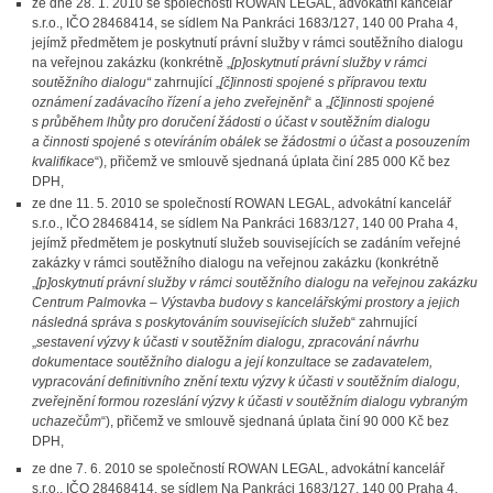
ze dne 28. 1. 2010 se společností ROWAN LEGAL, advokátní kancelář
s.r.o., IČO 28468414, se sídlem Na Pankráci 1683/127, 140 00 Praha 4,
jejímž předmětem je poskytnutí právní služby v rámci soutěžního dialogu
na veřejnou zakázku (konkrétně „
[p]oskytnutí právní služby v rámci
soutěžního dialogu“
zahrnující „
[č]innosti spojené s přípravou textu
oznámení zadávacího řízení a jeho zveřejnění
“ a „
[č]innosti spojené
s průběhem lhůty pro doručení žádosti o účast v soutěžním dialogu
a činnosti spojené s otevíráním obálek se žádostmi o účast a posouzením
kvalifikace
“), přičemž ve smlouvě sjednaná úplata činí 285 000 Kč bez
DPH,
ze dne 11. 5. 2010 se společností ROWAN LEGAL, advokátní kancelář
s.r.o., IČO 28468414, se sídlem Na Pankráci 1683/127, 140 00 Praha 4,
jejímž předmětem je poskytnutí služeb souvisejících se zadáním veřejné
zakázky v rámci soutěžního dialogu na veřejnou zakázku (konkrétně
„
[p]oskytnutí právní služby v rámci soutěžního dialogu na veřejnou zakázku
Centrum Palmovka – Výstavba budovy s kancelářskými prostory a jejich
následná správa s poskytováním souvisejících služeb
“ zahrnující
„
sestavení výzvy k účasti v soutěžním dialogu, zpracování návrhu
dokumentace soutěžního dialogu a její konzultace se zadavatelem,
vypracování definitivního znění textu výzvy k účasti v soutěžním dialogu,
zveřejnění formou rozeslání výzvy k účasti v soutěžním dialogu vybraným
uchazečům
“), přičemž ve smlouvě sjednaná úplata činí 90 000 Kč bez
DPH,
ze dne 7. 6. 2010 se společností ROWAN LEGAL, advokátní kancelář
s.r.o., IČO 28468414, se sídlem Na Pankráci 1683/127, 140 00 Praha 4,