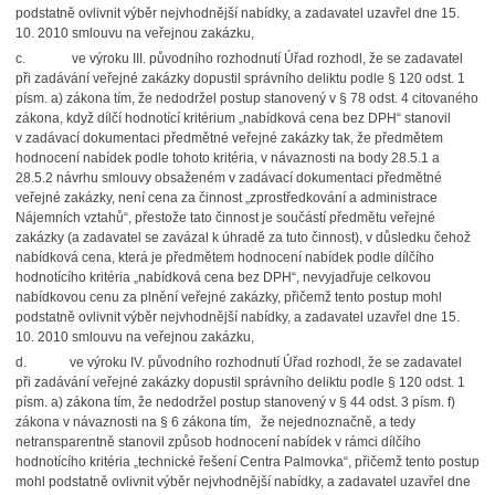
podstatně ovlivnit výběr nejvhodnější nabídky, a zadavatel uzavřel dne 15.
10. 2010 smlouvu na veřejnou zakázku,
c.
ve výroku III. původního rozhodnutí Úřad rozhodl, že se zadavatel
při zadávání veřejné zakázky dopustil správního deliktu podle § 120 odst. 1
písm. a) zákona tím, že nedodržel postup stanovený v § 78 odst. 4 citovaného
zákona, když dílčí hodnotící kritérium „nabídková cena bez DPH“ stanovil
v zadávací dokumentaci předmětné veřejné zakázky tak, že předmětem
hodnocení nabídek podle tohoto kritéria, v návaznosti na body 28.5.1 a
28.5.2 návrhu smlouvy obsaženém v zadávací dokumentaci předmětné
veřejné zakázky, není cena za činnost „zprostředkování a administrace
Nájemních vztahů“, přestože tato činnost je součástí předmětu veřejné
zakázky (a zadavatel se zavázal k úhradě za tuto činnost), v důsledku čehož
nabídková cena, která je předmětem hodnocení nabídek podle dílčího
hodnotícího kritéria „nabídková cena bez DPH“, nevyjadřuje celkovou
nabídkovou cenu za plnění veřejné zakázky, přičemž tento postup mohl
podstatně ovlivnit výběr nejvhodnější nabídky, a zadavatel uzavřel dne 15.
10. 2010 smlouvu na veřejnou zakázku,
d.
ve výroku IV. původního rozhodnutí Úřad rozhodl, že se zadavatel
při zadávání veřejné zakázky dopustil správního deliktu podle § 120 odst. 1
písm. a) zákona tím, že nedodržel postup stanovený v § 44 odst. 3 písm. f)
zákona v návaznosti
na § 6 zákona tím, že nejednoznačně, a tedy
netransparentně stanovil způsob hodnocení nabídek v rámci dílčího
hodnotícího kritéria „technické řešení Centra Palmovka“, přičemž tento postup
mohl podstatně ovlivnit výběr nejvhodnější nabídky, a zadavatel uzavřel dne