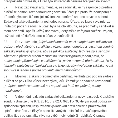
předpokladů prokázali, a Úřad tyto skutečnosti nemůže brát jako irelevantní.
37.
Navíc zadavatel argumentuje, že žádný skutečný zájemce o předmět
plnění se nemohl rozhodnout rezignovat na účast jen proto, že nedisponuje
předmětným certifikátem, jelikož ten lze poměrně snadno a rychle sehnat.
Zadavatel také odkazuje na rozhodovací praxi Úřadu, ze které vyvozuje, že
lhůta pro podání žádostí o účast byla natolik dlouhá,
že předmětný certifikát si
mohl bez obtíží opatřit každý dodavatel, který měl o veřejnou zakázku zájem,
což ostatně někteří zájemci o účast zjevně učinili.
38.
Dle zadavatele
„[m]arkantní nepoměr mezi marginálními náklady na
pořízení předmětného certifikátu a významnou hodnotou a rozsahem veřejné
zakázky prakticky vylučuje,
aby se jakýkoli skutečný, tedy reálný a seriózní
zájemce o předmět plnění rozhodl na účast rezignovat jenom proto, že
nedisponuje předmětným certifikátem“
a
„nelze rozumně předpokládat, že by
jakýkoliv skutečný seriózní zájemce o takto lukrativní veřejnou zakázku vzdal
svou účast jenom a pouze pro tento marginální důvod“
.
39.
Možností získání předmětného certifikátu ve lhůtě pro podání žádostí
o účast se pak Úřad vůbec nezabýval, kvůli čemuž je napadené rozhodnutí
„neúplné, nepřezkoumatelné
a v neposlední řadě nesprávné, a tedy
nezákonné“
.
40.
V doplnění rozkladu zadavatel odkazuje na nový rozsudek Krajského
soudu v Brně
ze dne 9. 3. 2016, č. j. 62 Af 9/2015-79, kterým soud podstatným
způsobem zpřesnil, resp. změnil výkladovou praxi ohledně prokazování
splnění druhého ze tří výše specifikovaných definičních znaků správního
deliktu (tedy potenciality vlivu na výběr nejvhodnější nabídky). K tomuto