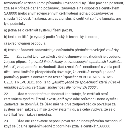
rozhodnutí o rozkladu proti původnímu rozhodnutí byl Úřad povinen posoudit,
zda se v případě daného požadavku zadavatele na dispozici s certifikátem
SA 8000 (nebo jiným rovnocenným certifikátem) jedná o požadavek ve
smyslu § 56 odst. 4 zákona, tzn., zda příslušný certifikát splňuje kumulativně
tyto podmínky:
a) jedná se o certifikát systému řízení jakosti,
b) tento certifikát je vydaný podle českých technických norem,
c) akreditovanou osobou a
d) tento požadavek zadavatele je odůvodněn předmětem veřejné zakázky.
21.
Zadavatel tvrdí, že ačkoli v druhostupňovém rozhodnutí je uvedeno,
že jsou přípustné
„rovněž jiné doklady o rovnocenných opatřeních k zajištění
jakosti“
, v napadeném rozhodnutí Úřad (zmatečně, neodborně a zcela proti
účelu kvalifikačních předpokladů) dovozuje,
že certifikát nesplňuje dané
podmínky pouze s odkazem na tvrzení společnosti BUREAU VERITAS
CZECH REPUBLIC, spol. s r.o.
„jakožto jedné ze společností, která v České
republice provádí certifikaci společností dle normy SA 8000“
.
22.
Úřad v napadeném rozhodnutí konstatuje, že certifikát není
certifikátem systému řízení jakosti, aniž by to dále odůvodnil nebo vysvětlil.
Zadavatel se domnívá, že Úřad měl nejprve zodpovědět, co považuje za
systém řízení jakosti, čím se takový systém řídí, a z čeho vyplývá, že se o
certifikát řízení jakosti nejedná.
23.
Úřad dle zadavatele nepostupoval dle druhostupňového rozhodnutí,
když se údajně splněním jedné z podmínek (zda je certifikát SA 8000