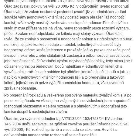
výběru nejvhodnějších nabídek. Za zjištěná závažná porušení zákona uložil
Úřad zadavateli pokutu ve výši 20 000,- Kč. V odůvodnění svého rozhodnutí
Úřad uvádí, že zákon nestanoví povinnost uvádět již v podmínkách zadání
soutěže váhy jednotlivých kritérií, tedy postačí jejich přiražení až hodnotící
komisí, avšak vždy musí být zachována sestupná tendence. Protože dvěma
kritériím byla přiřazena stejná váha, nebyl zohledněn jejich rozdílný význam,
přičemž zákon nepředpokládá, že kritéria mají stejný význam. Úřad dále
uvádí, že ze zprávy o posouzení a hodnocení nabídek a z přiložených tabulek
není zřejmé, jaké konkrétní údaje z nabídek jednotlivých uchazečů byly
hodnoceny v rámci kritérií reference o prokázání délky praxe uchazeče, popř.
alespoň některého z jeho statutárních zástupců a odbornost uchazeče, popř.
jeho zaměstnanců. Zdůvodnění výběru nejvhodnější nabídky, tedy mimo jiné i
objasnění principu přidělování bodů nabídkám v jednotlivých kritériích s
vysvětlením, proč té které nabídce byl přidělen konkrétní počet bodů a jak se
nabídky v jednotlivých kritériích hodnocení liší (a to především u takových
kritérií, jejichž obsah nelze vyjádřit numerickou hodnotou), však uvedená
zpráva neobsahuje.
Po projednání rozkladu a veškerého spisového materiálu zvláštní komisí a po
posouzení případu ve všech jeho vzájemných souvislostech jsem napadené
rozhodnutí přezkoumal v celém rozsahu a s přihlédnutím k doporučení této
komise dospěl k následujícímu závěru:
Úřad tím, že svým rozhodnutím č. j. VZ/S132/04-153/4753/04-KV ze dne
14.9.2004 uložil zadavateli za zjištěná závažná porušení zákona pokutu ve
výši 20 000,- Kč, rozhodl správně a v souladu se zákonem. Rovněž s
odůvodněním napadeného rozhodnutí se plně ztotožňuji.