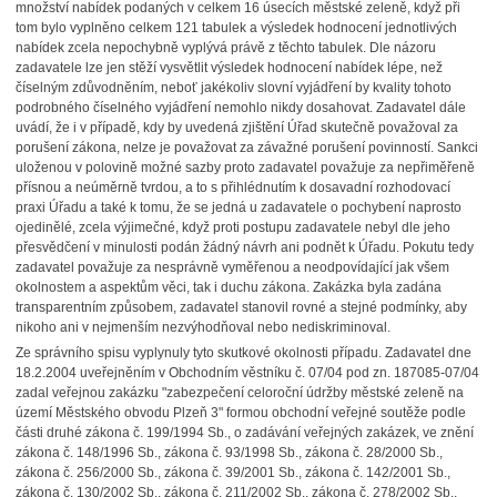
množství nabídek podaných v celkem 16 úsecích městské zeleně, když při
tom bylo vyplněno celkem 121 tabulek a výsledek hodnocení jednotlivých
nabídek zcela nepochybně vyplývá právě z těchto tabulek. Dle názoru
zadavatele lze jen stěží vysvětlit výsledek hodnocení nabídek lépe, než
číselným zdůvodněním, neboť jakékoliv slovní vyjádření by kvality tohoto
podrobného číselného vyjádření nemohlo nikdy dosahovat. Zadavatel dále
uvádí, že i v případě, kdy by uvedená zjištění Úřad skutečně považoval za
porušení zákona, nelze je považovat za závažné porušení povinností. Sankci
uloženou v polovině možné sazby proto zadavatel považuje za nepřiměřeně
přísnou a neúměrně tvrdou, a to s přihlédnutím k dosavadní rozhodovací
praxi Úřadu a také k tomu, že se jedná u zadavatele o pochybení naprosto
ojedinělé, zcela výjimečné, když proti postupu zadavatele nebyl dle jeho
přesvědčení v minulosti podán žádný návrh ani podnět k Úřadu. Pokutu tedy
zadavatel považuje za nesprávně vyměřenou a neodpovídající jak všem
okolnostem a aspektům věci, tak i duchu zákona. Zakázka byla zadána
transparentním způsobem, zadavatel stanovil rovné a stejné podmínky, aby
nikoho ani v nejmenším nezvýhodňoval nebo nediskriminoval.
Ze správního spisu vyplynuly tyto skutkové okolnosti případu. Zadavatel dne
18.2.2004 uveřejněním v Obchodním věstníku č. 07/04 pod zn. 187085-07/04
zadal veřejnou zakázku "zabezpečení celoroční údržby městské zeleně na
území Městského obvodu Plzeň 3" formou obchodní veřejné soutěže podle
části druhé zákona č. 199/1994 Sb., o zadávání veřejných zakázek, ve znění
zákona č. 148/1996 Sb., zákona č. 93/1998 Sb., zákona č. 28/2000 Sb.,
zákona č. 256/2000 Sb., zákona č. 39/2001 Sb., zákona č. 142/2001 Sb.,
zákona č. 130/2002 Sb., zákona č. 211/2002 Sb., zákona č. 278/2002 Sb.,