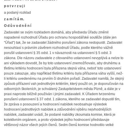
p o t v r z u j i
a podaný rozklad
z a m í t á m.
O d ů v o d n ě n í
Zadavatel se svým rozkladem domáhá, aby předseda Úřadu změnil
napadené rozhodnutí Úřadu pro ochranu hospodářské soutěže (dále jen
"Úřad") tak, že se zadavatel žádného porušení zákona nedopustil. Zadavatel
nesouhlasí s právním závěrem rozhodnutí Úřadu, podle kterého vážně
porušil ustanovení § 35 odst. 1 v návaznosti na ustanovení § 5 odst. 3
zákona. Dle názoru zadavatele z citovaného ustanovení nevyplývá a nelze to
ani výkladem dovodit, že by toto ustanovení znemožňovalo, aby druhému a
třetímu kritériu hodnocení byla přiřazena stejná váha, neboť toto ustanovení
pouze zakazuje, aby například třetímu kritériu byla přiřazena váha vyšší, než-
li kritériu uvedenému na prvním či druhém pořadí. Zadavatel namítá, že stejný
způsob přiřazení vah jednotlivým kritériím, který použil on, je doporučován na
odborných školeních, je schválený Zastupitelstvem města Plzně, a dále je v
praxi naprosto běžně používán i jinými zadavateli. K Úřadem tvrzenému
porušení ustanovení § 37 odst. 1 zákona, kterého se zadavatel dopustil tím,
že zpráva o posouzení a hodnocení nabídek neobsahuje výsledek
hodnocení jednotlivých nabídek a zdůvodnění výběru nejvhodnějších
nabídek, zadavatel uvádí, že podané nabídky zkoumala komise, která je
kolektivním orgánem, a proto výsledek jejího hodnocení představuje
většinový názor všech jejích členů. Sedm členů komise hodnotilo velké