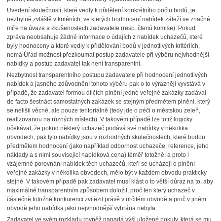
Uvedení skutečností, které vedly k přidělení konkrétního počtu bodů, je
nezbytné zvláště v kritériích, ve kterých hodnocení nabídek záleží ve značné
míře na úvaze a zkušenostech zadavatele (resp. členů komise). Pokud
zpráva neobsahuje žádné informace o údajích z nabídek uchazečů, které
byly hodnoceny a které vedly k přidělování bodů v jednotlivých kritériích,
nemá Úřad možnost přezkoumat postup zadavatele při výběru nejvhodnější
nabídky a postup zadavatel tak není transparentní.
Nezbytnost transparentního postupu zadavatele při hodnocení jednotlivých
nabídek a jasného zdůvodnění tohoto výběru pak o to výrazněji vyvstává v
případě, že zadavatel formou dílčích plnění jedné veřejné zakázky zadával
de facto šestnáct samostatných zakázek se stejným předmětem plnění, který
se nelišil věcně, ale pouze teritoriálně (tedy jde o péči o městskou zeleň,
realizovanou na různých místech). V takovém případě lze totiž logicky
očekávat, že pokud některý uchazeč podává své nabídky v několika
obvodech, pak tyto nabídky jsou v rozhodných skutečnostech, které budou
předmětem hodnocení (jako například odbornost uchazeče, reference, jeho
náklady a s nimi související nabídková cena) téměř totožné, a proto i
vzájemné porovnání nabídek těch uchazečů, kteří se ucházejí o plnění
veřejné zakázky v několika obvodech, mělo být v každém obvodu prakticky
stejné. V takovém případě pak zadavatel musí klást o to větší důraz na to, aby
maximálně transparentním způsobem doložil, proč ten který uchazeč v
částečně totožné konkurenci zvítězil právě v určitém obvodě a proč v jiném
obvodě jeho nabídka jako nejvhodnější vybrána nebyla.
Zadavatel ve svém rozkladu rovněž napadá výši uložené pokuty, která se mu