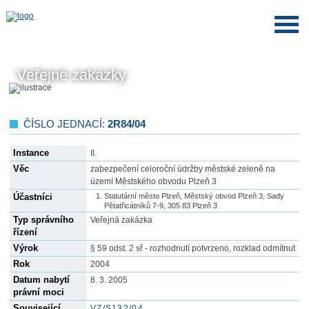
Veřejné zakázky
ČÍSLO JEDNACÍ:
2R84/04
Instance
II.
Věc
zabezpečení celoroční údržby městské zeleně na
území Městského obvodu Plzeň 3
Účastníci
Statutární město Plzeň, Městský obvod Plzeň 3, Sady
Pětatřicátníků 7-9, 305 83 Plzeň 3
Typ správního
Veřejná zakázka
řízení
Výrok
§ 59 odst. 2 sř - rozhodnutí potvrzeno, rozklad odmítnut
Rok
2004
Datum nabytí
8. 3. 2005
právní moci
Související
VZ/S132/04