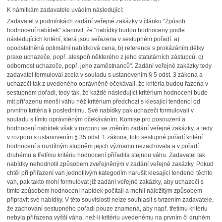
K námitkám zadavatele uvádím následující:
Zadavatel v podmínkách zadání veřejné zakázky v článku "Způsob
hodnocení nabídek" stanovil, že "nabídky budou hodnoceny podle
následujících kritérií, která jsou seřazena v sestupném pořadí: a)
opodstatněná optimální nabídková cena, b) reference s prokázáním délky
praxe uchazeče, popř. alespoň některého z jeho statutárních zástupců, c)
odbornost uchazeče, popř. jeho zaměstnanců". Zadání veřejné zakázky tedy
zadavatel formuloval zcela v souladu s ustanovením § 5 odst. 3 zákona a
uchazeči tak z uvedeného oprávněně očekávali, že kritéria budou řazena v
sestupném pořadí, tedy tak, že každé následující kritérium hodnocení bude
mít přiřazenu menší váhu něž kritérium předchozí s klesající tendencí od
prvního kritéria k poslednímu. Své nabídky pak uchazeči formulovali v
souladu s tímto oprávněným očekáváním. Komise pro posouzení a
hodnocení nabídek však v rozporu se zněním zadání veřejné zakázky, a tedy
v rozporu s ustanovením § 35 odst. 1 zákona, toto sestupné pořadí kritérií
hodnocení s rozdílným stupněm jejich významu nezachovala a v pořadí
druhému a třetímu kritériu hodnocení přiřadila stejnou váhu. Zadavatel tak
nabídky nehodnotil způsobem zveřejněným v zadání veřejné zakázky. Pokud
chtěl při přiřazení vah jednotlivým kategoriím narušit klesající tendenci těchto
vah, pak takto mohl formulovat již zadání veřejné zakázky, aby uchazeči s
tímto způsobem hodnocení nabídek počítali a mohli náležitým způsobem
připravit své nabídky. V této souvislosti nelze souhlasit s tvrzením zadavatele,
že zachování sestupného pořadí pouze znamená, aby např. třetímu kritériu
nebyla přiřazena vyšší váha, než-li kritériu uvedenému na prvním či druhém