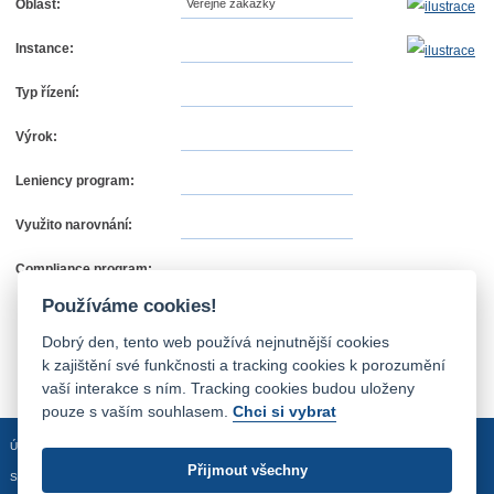
Oblast:
Veřejné zakázky
Instance:
Typ řízení:
Výrok:
Leniency program:
Využito narovnání:
Compliance program:
Používáme cookies!
Dobrý den, tento web používá nejnutnější cookies
k zajištění své funkčnosti a tracking cookies k porozumění
vaší interakce s ním. Tracking cookies budou uloženy
pouze s vaším souhlasem.
Chci si vybrat
Úvodní stránka
Mapa stránek
Prohlášení o přístupnosti
Přijmout všechny
Sledujte nás: