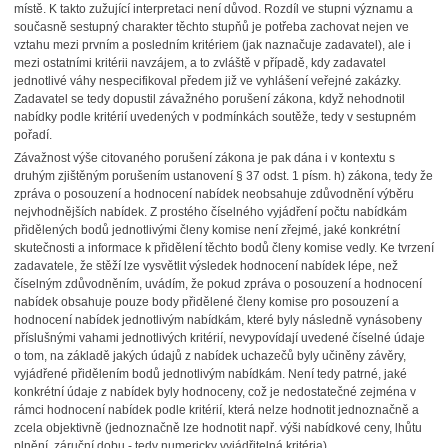
místě. K takto zužující interpretaci není důvod. Rozdíl ve stupni významu a
současně sestupný charakter těchto stupňů je potřeba zachovat nejen ve
vztahu mezi prvním a posledním kritériem (jak naznačuje zadavatel), ale i
mezi ostatními kritérii navzájem, a to zvláště v případě, kdy zadavatel
jednotlivé váhy nespecifikoval předem již ve vyhlášení veřejné zakázky.
Zadavatel se tedy dopustil závažného porušení zákona, když nehodnotil
nabídky podle kritérií uvedených v podmínkách soutěže, tedy v sestupném
pořadí.
Závažnost výše citovaného porušení zákona je pak dána i v kontextu s
druhým zjištěným porušením ustanovení § 37 odst. 1 písm. h) zákona, tedy že
zpráva o posouzení a hodnocení nabídek neobsahuje zdůvodnění výběru
nejvhodnějších nabídek. Z prostého číselného vyjádření počtu nabídkám
přidělených bodů jednotlivými členy komise není zřejmé, jaké konkrétní
skutečnosti a informace k přidělení těchto bodů členy komise vedly. Ke tvrzení
zadavatele, že stěží lze vysvětlit výsledek hodnocení nabídek lépe, než
číselným zdůvodněním, uvádím, že pokud zpráva o posouzení a hodnocení
nabídek obsahuje pouze body přidělené členy komise pro posouzení a
hodnocení nabídek jednotlivým nabídkám, které byly následně vynásobeny
příslušnými vahami jednotlivých kritérií, nevypovídají uvedené číselné údaje
o tom, na základě jakých údajů z nabídek uchazečů byly učiněny závěry,
vyjádřené přidělením bodů jednotlivým nabídkám. Není tedy patrné, jaké
konkrétní údaje z nabídek byly hodnoceny, což je nedostatečné zejména v
rámci hodnocení nabídek podle kritérií, která nelze hodnotit jednoznačně a
zcela objektivně (jednoznačně lze hodnotit např. výši nabídkové ceny, lhůtu
plnění, záruční dobu - tedy numericky vyjádřitelná kritéria).