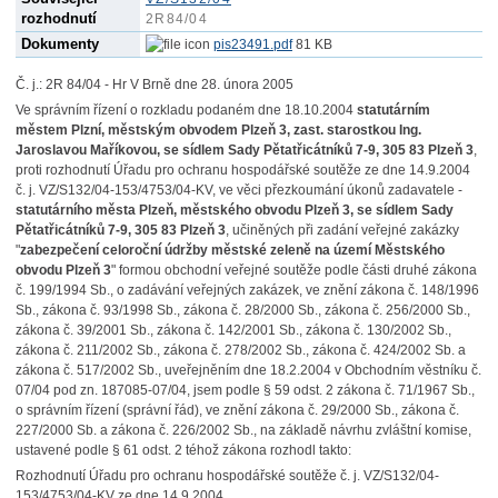
rozhodnutí
2R84/04
Dokumenty
pis23491.pdf
81 KB
Č. j.: 2R 84/04 - Hr V Brně dne 28. února 2005
Ve správním řízení o rozkladu podaném dne 18.10.2004
statutárním
městem Plzní, městským obvodem Plzeň 3, zast. starostkou Ing.
Jaroslavou Maříkovou, se sídlem Sady Pětatřicátníků 7-9, 305 83 Plzeň 3
,
proti rozhodnutí Úřadu pro ochranu hospodářské soutěže ze dne 14.9.2004
č. j. VZ/S132/04-153/4753/04-KV, ve věci přezkoumání úkonů zadavatele -
statutárního města Plzeň, městského obvodu Plzeň 3, se sídlem Sady
Pětatřicátníků 7-9, 305 83 Plzeň 3
, učiněných při zadání veřejné zakázky
"
zabezpečení celoroční údržby městské zeleně na území Městského
obvodu Plzeň 3
" formou obchodní veřejné soutěže podle části druhé zákona
č. 199/1994 Sb., o zadávání veřejných zakázek, ve znění zákona č. 148/1996
Sb., zákona č. 93/1998 Sb., zákona č. 28/2000 Sb., zákona č. 256/2000 Sb.,
zákona č. 39/2001 Sb., zákona č. 142/2001 Sb., zákona č. 130/2002 Sb.,
zákona č. 211/2002 Sb., zákona č. 278/2002 Sb., zákona č. 424/2002 Sb. a
zákona č. 517/2002 Sb., uveřejněním dne 18.2.2004 v Obchodním věstníku č.
07/04 pod zn. 187085-07/04, jsem podle § 59 odst. 2 zákona č. 71/1967 Sb.,
o správním řízení (správní řád), ve znění zákona č. 29/2000 Sb., zákona č.
227/2000 Sb. a zákona č. 226/2002 Sb., na základě návrhu zvláštní komise,
ustavené podle § 61 odst. 2 téhož zákona rozhodl takto:
Rozhodnutí Úřadu pro ochranu hospodářské soutěže č. j. VZ/S132/04-
153/4753/04-KV ze dne 14.9.2004