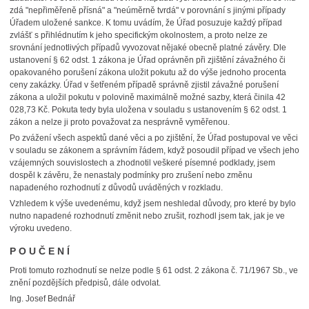
zdá "nepřiměřeně přísná" a "neúměrně tvrdá" v porovnání s jinými případy
Úřadem uložené sankce. K tomu uvádím, že Úřad posuzuje každý případ
zvlášť s přihlédnutím k jeho specifickým okolnostem, a proto nelze ze
srovnání jednotlivých případů vyvozovat nějaké obecně platné závěry. Dle
ustanovení § 62 odst. 1 zákona je Úřad oprávněn při zjištění závažného či
opakovaného porušení zákona uložit pokutu až do výše jednoho procenta
ceny zakázky. Úřad v šetřeném případě správně zjistil závažné porušení
zákona a uložil pokutu v polovině maximálně možné sazby, která činila 42
028,73 Kč. Pokuta tedy byla uložena v souladu s ustanovením § 62 odst. 1
zákon a nelze ji proto považovat za nesprávně vyměřenou.
Po zvážení všech aspektů dané věci a po zjištění, že Úřad postupoval ve věci
v souladu se zákonem a správním řádem, když posoudil případ ve všech jeho
vzájemných souvislostech a zhodnotil veškeré písemné podklady, jsem
dospěl k závěru, že nenastaly podmínky pro zrušení nebo změnu
napadeného rozhodnutí z důvodů uváděných v rozkladu.
Vzhledem k výše uvedenému, když jsem neshledal důvody, pro které by bylo
nutno napadené rozhodnutí změnit nebo zrušit, rozhodl jsem tak, jak je ve
výroku uvedeno.
P O U Č E N Í
Proti tomuto rozhodnutí se nelze podle § 61 odst. 2 zákona č. 71/1967 Sb., ve
znění pozdějších předpisů, dále odvolat.
Ing. Josef Bednář