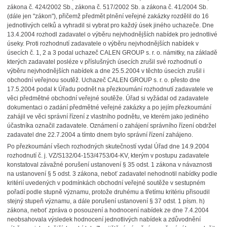
zákona č. 424/2002 Sb., zákona č. 517/2002 Sb. a zákona č. 41/2004 Sb.
(dále jen "zákon"), přičemž předmět plnění veřejné zakázky rozdělil do 16
jednotlivých celků a vyhradil si vybrat pro každý úsek jiného uchazeče. Dne
13.4.2004 rozhodl zadavatel o výběru nejvhodnějších nabídek pro jednotlivé
úseky. Proti rozhodnutí zadavatele o výběru nejvhodnějších nabídek v
úsecích č. 1, 2 a 3 podal uchazeč CALEN GROUP s. r. o. námitky, na základě
kterých zadavatel posléze v příslušných úsecích zrušil své rozhodnutí o
výběru nejvhodnějších nabídek a dne 25.5.2004 v těchto úsecích zrušil i
obchodní veřejnou soutěž. Uchazeč CALEN GROUP s. r. o. přesto dne
17.5.2004 podal k Úřadu podnět na přezkoumání rozhodnutí zadavatele ve
věci předmětné obchodní veřejné soutěže. Úřad si vyžádal od zadavatele
dokumentaci o zadání předmětné veřejné zakázky a po jejím přezkoumání
zahájil ve věci správní řízení z vlastního podnětu, ve kterém jako jediného
účastníka označil zadavatele. Oznámení o zahájení správního řízení obdržel
zadavatel dne 22.7.2004 a tímto dnem bylo správní řízení zahájeno.
Po přezkoumání všech rozhodných skutečností vydal Úřad dne 14.9.2004
rozhodnutí č. j. VZ/S132/04-153/4753/04-KV, kterým v postupu zadavatele
konstatoval závažné porušení ustanovení § 35 odst. 1 zákona v návaznosti
na ustanovení § 5 odst. 3 zákona, neboť zadavatel nehodnotil nabídky podle
kritérií uvedených v podmínkách obchodní veřejné soutěže v sestupném
pořadí podle stupně významu, protože druhému a třetímu kritériu přisoudil
stejný stupeň významu, a dále porušení ustanovení § 37 odst. 1 písm. h)
zákona, neboť zpráva o posouzení a hodnocení nabídek ze dne 7.4.2004
neobsahovala výsledek hodnocení jednotlivých nabídek a zdůvodnění