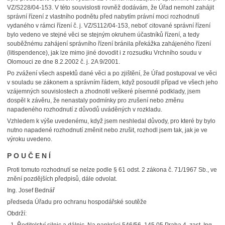
VZ/S228/04-153. V této souvislosti rovněž dodávám, že Úřad nemohl zahájit
správní řízení z vlastního podnětu před nabytím právní moci rozhodnutí
vydaného v rámci řízení č. j. VZ/S112/04-153, neboť citované správní řízení
bylo vedeno ve stejné věci se stejným okruhem účastníků řízení, a tedy
souběžnému zahájení správního řízení bránila překážka zahájeného řízení
(litispendence), jak lze mimo jiné dovodit i z rozsudku Vrchního soudu v
Olomouci ze dne 8.2.2002 č. j. 2A 9/2001.
Po zvážení všech aspektů dané věci a po zjištění, že Úřad postupoval ve věci
v souladu se zákonem a správním řádem, když posoudil případ ve všech jeho
vzájemných souvislostech a zhodnotil veškeré písemné podklady, jsem
dospěl k závěru, že nenastaly podmínky pro zrušení nebo změnu
napadeného rozhodnutí z důvodů uváděných v rozkladu.
Vzhledem k výše uvedenému, když jsem neshledal důvody, pro které by bylo
nutno napadené rozhodnutí změnit nebo zrušit, rozhodl jsem tak, jak je ve
výroku uvedeno.
P O U Č E N Í
Proti tomuto rozhodnutí se nelze podle § 61 odst. 2 zákona č. 71/1967 Sb., ve
znění pozdějších předpisů, dále odvolat.
Ing. Josef Bednář
předseda Úřadu pro ochranu hospodářské soutěže
Obdrží: