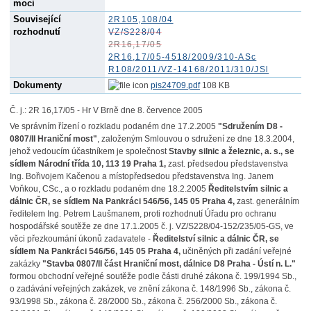
moci
Související
2R105,108/04
rozhodnutí
VZ/S228/04
2R16,17/05
2R16,17/05-4518/2009/310-ASc
R108/2011/VZ-14168/2011/310/JSl
Dokumenty
pis24709.pdf
108 KB
Č. j.: 2R 16,17/05 - Hr V Brně dne 8. července 2005
Ve správním řízení o rozkladu podaném dne 17.2.2005
"Sdružením D8 -
0807/II Hraniční most"
, založeným Smlouvou o sdružení ze dne 18.3.2004,
jehož vedoucím účastníkem je společnost
Stavby silnic a železnic, a. s., se
sídlem Národní třída 10, 113 19 Praha 1,
zast. předsedou představenstva
Ing. Bořivojem Kačenou a místopředsedou představenstva Ing. Janem
Voňkou, CSc., a o rozkladu podaném dne 18.2.2005
Ředitelstvím silnic a
dálnic ČR, se sídlem Na Pankráci 546/56, 145 05 Praha 4,
zast. generálním
ředitelem Ing. Petrem Laušmanem, proti rozhodnutí Úřadu pro ochranu
hospodářské soutěže ze dne 17.1.2005 č. j. VZ/S228/04-152/235/05-GS, ve
věci přezkoumání úkonů zadavatele -
Ředitelství silnic a dálnic ČR, se
sídlem Na Pankráci 546/56, 145 05 Praha 4,
učiněných při zadání veřejné
zakázky
"Stavba 0807/II část Hraniční most, dálnice D8 Praha - Ústí n. L."
formou obchodní veřejné soutěže podle části druhé zákona č. 199/1994 Sb.,
o zadávání veřejných zakázek, ve znění zákona č. 148/1996 Sb., zákona č.
93/1998 Sb., zákona č. 28/2000 Sb., zákona č. 256/2000 Sb., zákona č.