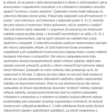
je zřejmé, že se jedná o výčet demonstrativní a nikoliv o výčet taxativní, jak je
dovozováno v napadeném rozhodnutí, a to vzhledem k charakteru slovního
spojení "se berou v úvahu zejména". Zadavatel v tomto bodě odkazuje na
odbornou literaturu teorie práva. Pokud tedy zadavatel vzal při hodnocení "v
úvahu" i jiné informace, než informace z dotazníků podle čl. 4.1.5, nedošlo
dle jeho názoru k hodnocení "jiným způsobem, než je uvedeno v zadání".
Toto své tvrzení opírá zadavatel i o argument, že pokud by pro hodnocení
nabídek nebyly použity údaje i z formulářů nezmíněných ve výčtu v čl. 31.2
zadávací dokumentace, pak by jejich zařazení do nabídek bylo zcela
zbytečné a nelogické. Z celkového kontextu zadávací dokumentace pak bylo
dle názoru zadavatele zřejmé, že část hodnocení bude provedena
subjektivně a při subjektivním hodnocení jsou logicky brány v úvahu veškeré
dostupné informace o uchazečích. Dle názoru zadavatele proto byla
zachována zásada transparentnosti zadání veřejné zakázky, stejně jako
zásada rovnosti uchazečů, protože u všech uchazečů byl hodnocen stejný
okruh informací. Zadavatel ve svém rozkladu dále poukazuje na to, že
ustanovení § 38 odst. 2 zákona ani sám zákon ve své jiné části nestanoví
obsah ani rozsah písemného zdůvodnění odlišného výběru nejvhodnější
nabídky od doporučení komise. Úřad ve své předchozí praxi dle názoru
zadavatele až dosud nepodroboval zkoumání "profesní" stránku zadávání
veřejné zakázky, naopak ponechával tuto část na uvážení zadavatele.
Vzhledem k uvedenému a s ohledem na detailní znalost odborné stránky
problematiky pak zadavatel označuje argumentaci rozhodnutí, že bodové
ohodnocení v případě podkritéria č. 2 mělo reflektovat různé počty různých
referenčních staveb v jednotlivých nabídkách, za věcně nesprávnou z