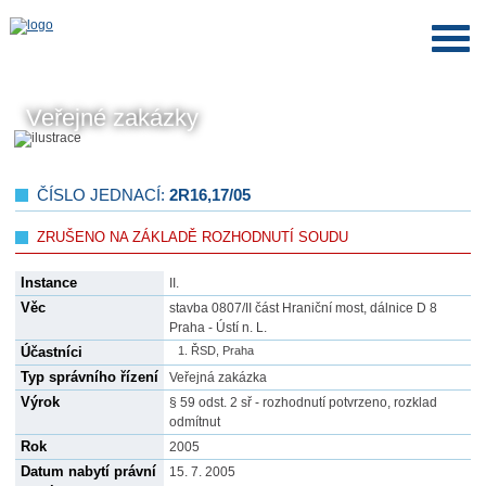
Veřejné zakázky
ČÍSLO JEDNACÍ:
2R16,17/05
ZRUŠENO NA ZÁKLADĚ ROZHODNUTÍ SOUDU
Instance
II.
Věc
stavba 0807/II část Hraniční most, dálnice D 8
Praha - Ústí n. L.
Účastníci
ŘSD, Praha
Typ správního řízení
Veřejná zakázka
Výrok
§ 59 odst. 2 sř - rozhodnutí potvrzeno, rozklad
odmítnut
Rok
2005
Datum nabytí právní
15. 7. 2005