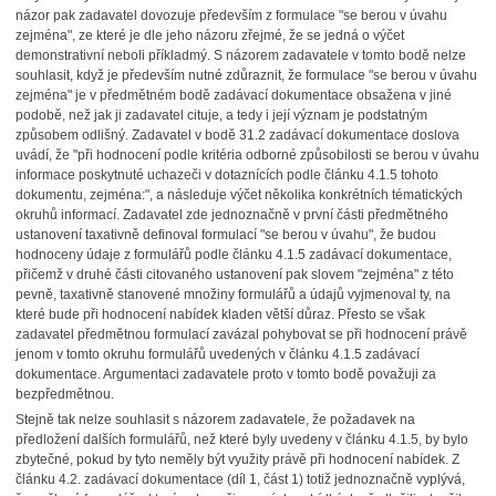
názor pak zadavatel dovozuje především z formulace "se berou v úvahu
zejména", ze které je dle jeho názoru zřejmé, že se jedná o výčet
demonstrativní neboli příkladmý. S názorem zadavatele v tomto bodě nelze
souhlasit, když je především nutné zdůraznit, že formulace "se berou v úvahu
zejména" je v předmětném bodě zadávací dokumentace obsažena v jiné
podobě, než jak ji zadavatel cituje, a tedy i její význam je podstatným
způsobem odlišný. Zadavatel v bodě 31.2 zadávací dokumentace doslova
uvádí, že "při hodnocení podle kritéria odborné způsobilosti se berou v úvahu
informace poskytnuté uchazeči v dotaznících podle článku 4.1.5 tohoto
dokumentu, zejména:", a následuje výčet několika konkrétních tématických
okruhů informací. Zadavatel zde jednoznačně v první části předmětného
ustanovení taxativně definoval formulací "se berou v úvahu", že budou
hodnoceny údaje z formulářů podle článku 4.1.5 zadávací dokumentace,
přičemž v druhé části citovaného ustanovení pak slovem "zejména" z této
pevně, taxativně stanovené množiny formulářů a údajů vyjmenoval ty, na
které bude při hodnocení nabídek kladen větší důraz. Přesto se však
zadavatel předmětnou formulací zavázal pohybovat se při hodnocení právě
jenom v tomto okruhu formulářů uvedených v článku 4.1.5 zadávací
dokumentace. Argumentaci zadavatele proto v tomto bodě považuji za
bezpředmětnou.
Stejně tak nelze souhlasit s názorem zadavatele, že požadavek na
předložení dalších formulářů, než které byly uvedeny v článku 4.1.5, by bylo
zbytečné, pokud by tyto neměly být využity právě při hodnocení nabídek. Z
článku 4.2. zadávací dokumentace (díl 1, část 1) totiž jednoznačně vyplývá,