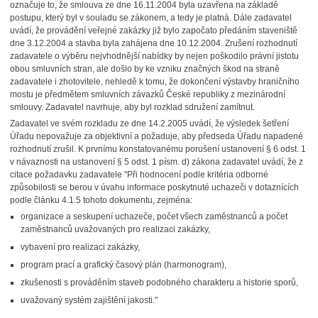
označuje to, že smlouva ze dne 16.11.2004 byla uzavřena na základě
postupu, který byl v souladu se zákonem, a tedy je platná. Dále zadavatel
uvádí, že provádění veřejné zakázky již bylo započato předáním staveniště
dne 3.12.2004 a stavba byla zahájena dne 10.12.2004. Zrušení rozhodnutí
zadavatele o výběru nejvhodnější nabídky by nejen poškodilo právní jistotu
obou smluvních stran, ale došlo by ke vzniku značných škod na straně
zadavatele i zhotovitele, nehledě k tomu, že dokončení výstavby hraničního
mostu je předmětem smluvních závazků České republiky z mezinárodní
smlouvy. Zadavatel navrhuje, aby byl rozklad sdružení zamítnut.
Zadavatel ve svém rozkladu ze dne 14.2.2005 uvádí, že výsledek šetření
Úřadu nepovažuje za objektivní a požaduje, aby předseda Úřadu napadené
rozhodnutí zrušil. K prvnímu konstatovanému porušení ustanovení § 6 odst. 1
v návaznosti na ustanovení § 5 odst. 1 písm. d) zákona zadavatel uvádí, že z
citace požadavku zadavatele "Při hodnocení podle kritéria odborné
způsobilosti se berou v úvahu informace poskytnuté uchazeči v dotaznících
podle článku 4.1.5 tohoto dokumentu, zejména:
organizace a seskupení uchazeče, počet všech zaměstnanců a počet
zaměstnanců uvažovaných pro realizaci zakázky,
vybavení pro realizaci zakázky,
program prací a grafický časový plán (harmonogram),
zkušenosti s prováděním staveb podobného charakteru a historie sporů,
uvažovaný systém zajištění jakosti."