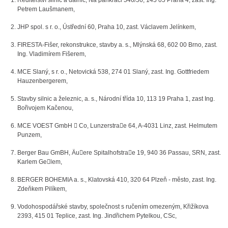
Ředitelství silnic a dálnic, Na pankráci 546/56, 145 05 Praha 4, zast. Ing.
Petrem Laušmanem,
JHP spol. s r. o., Ústřední 60, Praha 10, zast. Václavem Jelínkem,
FIRESTA-Fišer, rekonstrukce, stavby a. s., Mlýnská 68, 602 00 Brno, zast.
Ing. Vladimírem Fišerem,
MCE Slaný, s r. o., Netovická 538, 274 01 Slaný, zast. Ing. Gottfriedem
Hauzenbergerem,
Stavby silnic a železnic, a. s., Národní třída 10, 113 19 Praha 1, zast Ing.
Bořivojem Kačenou,
MCE VOEST GmbH

Co, Lunzerstra

e 64, A-4031 Linz, zast. Helmutem
Punzem,
Berger Bau GmBH, Äu

ere Spitalhofstra

e 19, 940 36 Passau, SRN, zast.
Karlem Ge

lem,
BERGER BOHEMIA a. s., Klatovská 410, 320 64 Plzeň - město, zast. Ing.
Zdeňkem Pilíkem,
Vodohospodářské stavby, společnost s ručením omezeným, Křižíkova
2393, 415 01 Teplice, zast. Ing. Jindřichem Pytelkou, CSc,