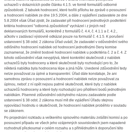
uchazeči v dotaznících podle článku 4.1.5. ve formě formulářů odborné
způsobilosti. Z tabulek hodnocení, které tvořili přílohu ke zprávě o posouzení
a hodnocení nabídek ze dne 19.5.2004, a dále z vyjádření zadavatele ze dne
5.8.2004 však Úřad zjistil, že zadavatel při hodnocení jednotlivých podkritérií
kritéria hodnocení "odborná způsobilost" vycházel i z jiných než
deklarovaných formulářů, konkrétně z formulářů č. 4.4, č. 4.1.1 a č. 4.2.,
ačkoliv v zadávací výslovně odkázal pouze na formulář č. 4.1.5. K porušení
ustanovení § 38 odst. 2 zákona Úřad uvádí, že zadavatel v odůvodnění svého
odlišného hodnocení nabídek od hodnocení jednotlivými členy komise
zaznamenal, že změnil bodové hodnocení nabídek u podkritéria č. 2 a č. 4. Z
tohoto odůvodnění však nevyplývá, které konkrétní skutečnosti z nabídek
uchazečů byly hodnoceny a které skutečnosti byly rozhodující pro to, že
některá nabídka byla hodnocena lépe a jiná hůře. Uvedené zdůvodnění tedy
nelze považovat za úplné a transparentní. Úřad dále konstatuje, že ani
samotnou zprávu o posouzení a hodnocení nabídek nelze považovat za
úplnou, neboť z ní opět nejsou patrné skutečnosti, které byly z nabídek
uchazečů hodnoceny a které byly rozhodující pro přidělení bodů jednotlivým
nabídkám. Písemné zdůvodnění odchylného názoru zadavatele podle
ustanovení § 38 odst. 2 zákona musí mít dle vyjádření Úřadu stejnou
vypovídací hodnotu o skutečnosti, že hodnocení nabídek proběhlo v souladu
se zákonem.
Po projednání rozkladu a veškerého spisového materiálu zvláštní komisí a po
posouzení případu ve všech jeho vzájemných souvislostech jsem napadené
rozhodnutí přezkoumal v celém rozsahu a s přihlédnutím k doporučení této