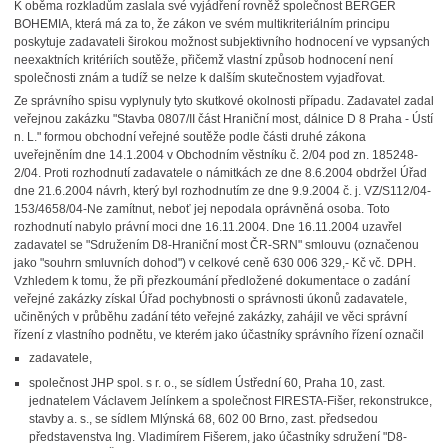
K oběma rozkladům zaslala své vyjádření rovněž společnost BERGER
BOHEMIA, která má za to, že zákon ve svém multikriteriálním principu
poskytuje zadavateli širokou možnost subjektivního hodnocení ve vypsaných
neexaktních kritériích soutěže, přičemž vlastní způsob hodnocení není
společnosti znám a tudíž se nelze k dalším skutečnostem vyjadřovat.
Ze správního spisu vyplynuly tyto skutkové okolnosti případu. Zadavatel zadal
veřejnou zakázku "Stavba 0807/II část Hraniční most, dálnice D 8 Praha - Ústí
n. L." formou obchodní veřejné soutěže podle části druhé zákona
uveřejněním dne 14.1.2004 v Obchodním věstníku č. 2/04 pod zn. 185248-
2/04. Proti rozhodnutí zadavatele o námitkách ze dne 8.6.2004 obdržel Úřad
dne 21.6.2004 návrh, který byl rozhodnutím ze dne 9.9.2004 č. j. VZ/S112/04-
153/4658/04-Ne zamítnut, neboť jej nepodala oprávněná osoba. Toto
rozhodnutí nabylo právní moci dne 16.11.2004. Dne 16.11.2004 uzavřel
zadavatel se "Sdružením D8-Hraniční most ČR-SRN" smlouvu (označenou
jako "souhrn smluvních dohod") v celkové ceně 630 006 329,- Kč vč. DPH.
Vzhledem k tomu, že při přezkoumání předložené dokumentace o zadání
veřejné zakázky získal Úřad pochybnosti o správnosti úkonů zadavatele,
učiněných v průběhu zadání této veřejné zakázky, zahájil ve věci správní
řízení z vlastního podnětu, ve kterém jako účastníky správního řízení označil
zadavatele,
společnost JHP spol. s r. o., se sídlem Ústřední 60, Praha 10, zast.
jednatelem Václavem Jelínkem a společnost FIRESTA-Fišer, rekonstrukce,
stavby a. s., se sídlem Mlýnská 68, 602 00 Brno, zast. předsedou
představenstva Ing. Vladimírem Fišerem, jako účastníky sdružení "D8-