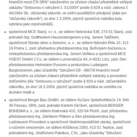
Hraniční most ČR-SRN" založeného za účelem získání předmětné veřejné
zakázky "Smlouvou o sdružení č. 01/2004" podle § 829 a násl. zákona č.
40/1964 Sb., občanský zákoník, ve znění pozdějších předpisů (dále jen
"občanský zákoník"), ze dne 1.3.2004, jejichž společná nabídka byla
vybrána jako nejvhodnější,
společnost MCE Slaný, s r. o., se sídlem Netovická 538, 274 01 Slaný, zast.
jednateli Ing. Gottfriedem Hauzenbergerem a Ing. Janem Tatíčkem,
společnost Stavby silnic a železnic, a. s., se sídlem Národní třída 10, 113
19 Praha 1, zast. předsedou představenstva Ing. Bořivojem Kačenou a
místopředsedou představenstva Ing. Janem Voňkou a společnost MCE
VOEST GmbH

Co, se sídlem Lunzerstra

e 64, A-4031 Linz, zast. člen
představenstva Helmutem Punzem a prokuristou Ludwigem
Burgholzerem, jako účastníky "Sdružení D8 - 0807/II Hraniční most"
založeného za účelem získaní předmětné veřejné zakázky a provedení
dotčeného díla "Smlouvou o sdružení" podle § 829 a násl. občanského
zákoníku, ze dne 18.3.2004, jejichž společná nabídka se umístila na
druhém místě a
společnost Berger Bau GmBH, se sídlem Äu

ere Spitalhofstra

e 19, 940
36 Passau, SRN, zast. jednatel Karlem Ge

lem, společnost BERGER
BOHEMIA a. s., se sídlem Klatovská 410, 320 64 Plzeň, zast. předsedou
představenstva Ing. Zdeňkem Pilíkem a člen představenstva Ing.
Ladislavem Provodem a společnost Vodohospodářské stavby, společnost
s ručením omezeným, se sídlem Křižíkova 2393, 415 01 Teplice, zast.
jednatelem Ing. Jindřichem Pytelkou, CSc., jako účastníky "Sdružení