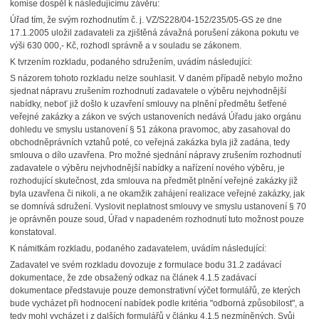
komise dospěl k následujícímu závěru:
Úřad tím, že svým rozhodnutím č. j. VZ/S228/04-152/235/05-GS ze dne
17.1.2005 uložil zadavateli za zjištěná závažná porušení zákona pokutu ve
výši 630 000,- Kč, rozhodl správně a v souladu se zákonem.
K tvrzením rozkladu, podaného sdružením, uvádím následující:
S názorem tohoto rozkladu nelze souhlasit. V daném případě nebylo možno
sjednat nápravu zrušením rozhodnutí zadavatele o výběru nejvhodnější
nabídky, neboť již došlo k uzavření smlouvy na plnění předmětu šetřené
veřejné zakázky a zákon ve svých ustanoveních nedává Úřadu jako orgánu
dohledu ve smyslu ustanovení § 51 zákona pravomoc, aby zasahoval do
obchodněprávních vztahů poté, co veřejná zakázka byla již zadána, tedy
smlouva o dílo uzavřena. Pro možné sjednání nápravy zrušením rozhodnutí
zadavatele o výběru nejvhodnější nabídky a nařízení nového výběru, je
rozhodující skutečnost, zda smlouva na předmět plnění veřejné zakázky již
byla uzavřena či nikoli, a ne okamžik zahájení realizace veřejné zakázky, jak
se domnívá sdružení. Vyslovit neplatnost smlouvy ve smyslu ustanovení § 70
je oprávněn pouze soud, Úřad v napadeném rozhodnutí tuto možnost pouze
konstatoval.
K námitkám rozkladu, podaného zadavatelem, uvádím následující:
Zadavatel ve svém rozkladu dovozuje z formulace bodu 31.2 zadávací
dokumentace, že zde obsažený odkaz na článek 4.1.5 zadávací
dokumentace představuje pouze demonstrativní výčet formulářů, ze kterých
bude vycházet při hodnocení nabídek podle kritéria "odborná způsobilost", a
tedy mohl vycházet i z dalších formulářů v článku 4.1.5 nezmíněných. Svůj