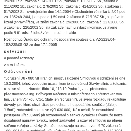
39/2001 Sb., zákona č. 142/2001 Sb., zákona č. 130/2002 Sb., zákona č.
211/2002 Sb., zákona č. 278/2002 Sb., zákona č. 424/2002 Sb. a zákona č.
517/2002 Sb., uveřejněním dne 14.1.2004 v Obchodním věstníku č. 2/04 pod
zn. 185248-2/04, jsem podle § 59 odst. 2 zákona č. 71/1967 Sb., o správním
řízení (správní řád), ve znění zákona č. 29/2000 Sb., zákona č. 227/2000 Sb.
a zákona č. 226/2002 Sb., na základě návrhu zvláštní komise, ustavené
podle § 61 odst. 2 téhož zákona rozhodl takto:
Rozhodnutí Úřadu pro ochranu hospodářské soutěže č. j. VZ/S228/04-
152/235/05-GS ze dne 17.1.2005
p o t v r z u j i
a podané rozklady
z a m í t á m.
O d ů v o d n ě n í
"Sdružení D8 - 0807/II Hraniční most", založené Smlouvou o sdružení ze dne
18.3.2004, jehož vedoucím účastníkem je společnost Stavby silnic a železnic,
a. s., se sídlem Národní třída 10, 113 19 Praha 1, zast. předsedou
představenstva Ing. Bořivojem Kačenou a místopředsedou představenstva
Ing. Janem Voňkou, CSc. (dále jen "sdružení"), ve svém rozkladu rekapituluje
důvody, pro které uložil Úřad pro ochranu hospodářské soutěže (dále jen
"Úřad") zadavateli pokutu ve výši 630 000,- Kč a uvádí, že nesouhlasí s
postupem Úřadu, který při rozhodování o sankci vycházel z úvahy, že nelze
dosáhnout nápravy fakticky, neboť zadavatel již uzavřel smlouvu na plnění
šetřené veřejné zakázky. Sdružení odkazuje na ustanovení § 70 zákona č.