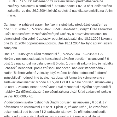
BERGER a VHS" založeného za účelem získání předmětné veřejné
zakázky "Smlouvou o sdružení č. 6/2004" podle § 829 a násl. občanského
zákoníku, ze dne 26.2.2004, jejichž společná nabídka se umístila na třetím
místě.
Oznámení o zahájení správního řízení, stejně jako předběžné opatření ze
dne 16.11.2004 č. j. VZ/S228/04-153/5880/04-Ne/GS, kterým Úřad zadavateli
uložil nepokračovat v zadávání veřejné zakázky a neuzavírat smlouvu na
plnění předmětu veřejné zakázky, obdržel zadavatel dne 18.11.2004 faxem a
dne 22.11.2004 doporučenou poštou. Dne 18.11.2004 tak bylo správní řízení
zahájeno.
Dne 17.1.2005 vydal Úřad rozhodnutí č. j. VZ/S228/04-152/235/05-GS,
kterým v postupu zadavatele konstatoval závažné porušení ustanovení § 6
odst. 1 v návaznosti na ustanovení § 5 odst. 1 písm. d) zákona tím, že nabídky
uchazečů nehodnotil podle způsobu hodnocení nabídek stanoveného v
zadání šetřené veřejné zakázky, když v rámci kritéria hodnocení "odborná
způsobilost" hodnotil jiné údaje, než obsahují formuláře vyjmenované v
zadávací dokumentaci v bodě 4.1.5, díl 1 část 1, a dále porušení ustanovení §
38 odst. 2 zákona, neboť nezdůvodnil své rozhodnutí o výběru nejvhodnější
nabídky. Za zjištěná závažná porušení zákona uložil Úřad zadavateli pokutu
ve výši 630 000,- Kč.
V odůvodnění svého rozhodnutí Úřad k porušení ustanovení § 6 odst. 1 v
návaznosti na ustanovení § 5 odst. 1 písm. d) zákona uvádí, že v zadávací
dokumentaci pod bodem 31.2 zadavatel stanovil, že při hodnocení podle
kritéria odborné způsobilosti se berou v úvahu informace poskytnuté