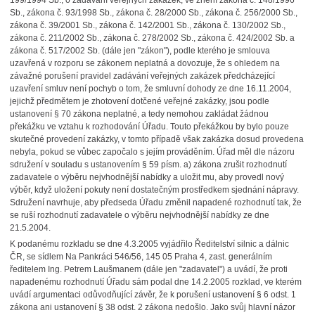
199/1994 Sb., o zadávání veřejných zakázek, ve znění zákona č. 148/1996
Sb., zákona č. 93/1998 Sb., zákona č. 28/2000 Sb., zákona č. 256/2000 Sb.,
zákona č. 39/2001 Sb., zákona č. 142/2001 Sb., zákona č. 130/2002 Sb.,
zákona č. 211/2002 Sb., zákona č. 278/2002 Sb., zákona č. 424/2002 Sb. a
zákona č. 517/2002 Sb. (dále jen "zákon"), podle kterého je smlouva
uzavřená v rozporu se zákonem neplatná a dovozuje, že s ohledem na
závažné porušení pravidel zadávání veřejných zakázek předcházející
uzavření smluv není pochyb o tom, že smluvní dohody ze dne 16.11.2004,
jejichž předmětem je zhotovení dotčené veřejné zakázky, jsou podle
ustanovení § 70 zákona neplatné, a tedy nemohou zakládat žádnou
překážku ve vztahu k rozhodování Úřadu. Touto překážkou by bylo pouze
skutečné provedení zakázky, v tomto případě však zakázka dosud provedena
nebyla, pokud se vůbec započalo s jejím prováděním. Úřad měl dle názoru
sdružení v souladu s ustanovením § 59 písm. a) zákona zrušit rozhodnutí
zadavatele o výběru nejvhodnější nabídky a uložit mu, aby provedl nový
výběr, když uložení pokuty není dostatečným prostředkem sjednání nápravy.
Sdružení navrhuje, aby předseda Úřadu změnil napadené rozhodnutí tak, že
se ruší rozhodnutí zadavatele o výběru nejvhodnější nabídky ze dne
21.5.2004.
K podanému rozkladu se dne 4.3.2005 vyjádřilo Ředitelství silnic a dálnic
ČR, se sídlem Na Pankráci 546/56, 145 05 Praha 4, zast. generálním
ředitelem Ing. Petrem Laušmanem (dále jen "zadavatel") a uvádí, že proti
napadenému rozhodnutí Úřadu sám podal dne 14.2.2005 rozklad, ve kterém
uvádí argumentaci odůvodňující závěr, že k porušení ustanovení § 6 odst. 1
zákona ani ustanovení § 38 odst. 2 zákona nedošlo. Jako svůj hlavní názor