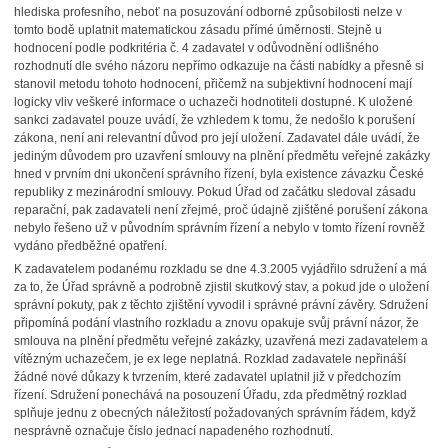
hlediska profesního, neboť na posuzování odborné způsobilosti nelze v
tomto bodě uplatnit matematickou zásadu přímé úměrnosti. Stejně u
hodnocení podle podkritéria č. 4 zadavatel v odůvodnění odlišného
rozhodnutí dle svého názoru nepřímo odkazuje na části nabídky a přesně si
stanovil metodu tohoto hodnocení, přičemž na subjektivní hodnocení mají
logicky vliv veškeré informace o uchazeči hodnotiteli dostupné. K uložené
sankci zadavatel pouze uvádí, že vzhledem k tomu, že nedošlo k porušení
zákona, není ani relevantní důvod pro její uložení. Zadavatel dále uvádí, že
jediným důvodem pro uzavření smlouvy na plnění předmětu veřejné zakázky
hned v prvním dni ukončení správního řízení, byla existence závazku České
republiky z mezinárodní smlouvy. Pokud Úřad od začátku sledoval zásadu
reparační, pak zadavateli není zřejmé, proč údajně zjištěné porušení zákona
nebylo řešeno už v původním správním řízení a nebylo v tomto řízení rovněž
vydáno předběžné opatření.
K zadavatelem podanému rozkladu se dne 4.3.2005 vyjádřilo sdružení a má
za to, že Úřad správně a podrobně zjistil skutkový stav, a pokud jde o uložení
správní pokuty, pak z těchto zjištění vyvodil i správné právní závěry. Sdružení
připomíná podání vlastního rozkladu a znovu opakuje svůj právní názor, že
smlouva na plnění předmětu veřejné zakázky, uzavřená mezi zadavatelem a
vítězným uchazečem, je ex lege neplatná. Rozklad zadavatele nepřináší
žádné nové důkazy k tvrzením, které zadavatel uplatnil již v předchozím
řízení. Sdružení ponechává na posouzení Úřadu, zda předmětný rozklad
splňuje jednu z obecných náležitostí požadovaných správním řádem, když
nesprávně označuje číslo jednací napadeného rozhodnutí.