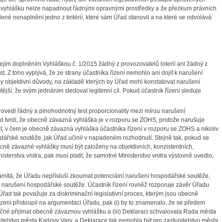
 vyhlášku nelze napadnout řádnými opravnými prostředky a že přezkum právních
é nenaplnění jedno z kritérií, které sám Úřad stanovil a na které se odvolává
 jejím doplněním Vyhláškou č. 1/2015 žádný z provozovatelů loterií ani žádný z
 Z toho vyplývá, že ze strany účastníka řízení nemohlo ani dojít k narušení
 objektivní důvody, na základě kterých by Úřad mohl konstatovat narušení
ější, že svým jednáním sledoval legitimní cíl. Pokud účastník řízení sleduje
eprovedl řádný a plnohodnotný test proporcionality mezi mírou narušení
tvrdí, že obecně závazná vyhláška je v rozporu se ZOHS, protože narušuje
t, v čem je obecně závazná vyhláška účastníka řízení v rozporu se ZOHS a nikoliv
řské soutěže, jak Úřad učinil v napadeném rozhodnutí. Stejně tak, pokud se
ně závazné vyhlášky musí být založeny na objektivních, konzistentních,
terstva vnitra, pak musí platit, že samotné Ministerstvo vnitra výslovně uvedlo,
namítá, že Úřadu nepřísluší zkoumat potenciální narušení hospodářské soutěže,
 narušení hospodářské soutěže. Účastník řízení rovněž rozporuje závěr Úřadu
ad tak považuje za diskriminační legislativní proces, kterým jsou obecně
ízení přistoupil na argumentaci Úřadu, pak (i) by to znamenalo, že se předem
ečné přijímat obecně závaznou vyhlášku a (iii) Deklaraci schvalovala Rada města
telstvo města Karlovy Vary, a Deklarace tak nemohla být pro zastupitelstvo města