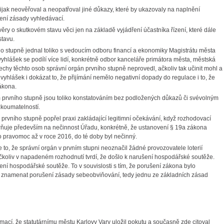
 nijak neověřoval a neopatřoval jiné důkazy, které by ukazovaly na naplnění
šení zásady vyhledávací.
ávěry o skutkovém stavu věci jen na základě vyjádření účastníka řízení, které dále
stavu.
ího stupně jednal toliko s vedoucím odboru financí a ekonomiky Magistrátu města
hlášek se podílí více lidí, konkrétně odbor kanceláře primátora města, městská
slechy těchto osob správní orgán prvního stupně neprovedl, ačkoliv tak učinit mohl a
yhlášek i dokázat to, že přijímání nemělo negativní dopady do regulace i to, že
zákona.
prvního stupně jsou toliko konstatováním bez podložených důkazů či svévolným
zkoumatelností.
 prvního stupně popřel praxi zakládající legitimní očekávání, když rozhodovací
rňuje především na nečinnost Úřadu, konkrétně, že ustanovení § 19a zákona
to pravomoc až v roce 2016, do té doby byl nečinný.
je to, že správní orgán v prvním stupni neoznačil žádné provozovatele loterií
 ačkoliv v napadeném rozhodnutí tvrdí, že došlo k narušení hospodářské soutěže.
ušení hospodářské soutěže. To v souvislosti s tím, že porušení zákona bylo
má znamenat porušení zásady sebeobviňování, tedy jednu ze základních zásad
rmací, že statutárnímu městu Karlovy Vary uložil pokutu a současně zde citoval