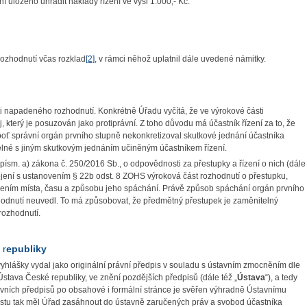
í uloženo uhradit náklady řízení ve výši 1.000,- Kč.
ozhodnutí včas rozklad
[2]
, v rámci něhož uplatnil dále uvedené námitky.
ti napadeného rozhodnutí. Konkrétně Úřadu vyčítá, že ve výrokové části
který je posuzován jako protiprávní. Z toho důvodu má účastník řízení za to, že
ť správní orgán prvního stupně nekonkretizoval skutkové jednání účastníka
telné s jiným skutkovým jednáním učiněným účastníkem řízení.
 písm. a) zákona č. 250/2016 Sb., o odpovědnosti za přestupky a řízení o nich (dále
ojení s ustanovením § 22b odst. 8 ZOHS výroková část rozhodnutí o přestupku,
čením místa, času a způsobu jeho spáchání. Právě způsob spáchání orgán prvního
hodnutí neuvedl. To má způsobovat, že předmětný přestupek je zaměnitelný
rozhodnutí.
é
r
epubliky
yhlášky vydal jako originální právní předpis v souladu s ústavním zmocněním dle
, Ústava České republiky, ve znění pozdějších předpisů (dále též „
Ústava
“), a tedy
ích předpisů po obsahové i formální stránce je svěřen výhradně Ústavnímu
stu tak měl Úřad zasáhnout do ústavně zaručených práv a svobod účastníka