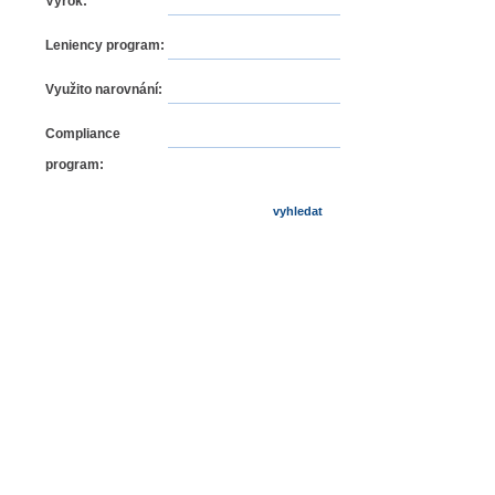
Výrok:
Leniency program:
Využito narovnání:
Compliance
program: