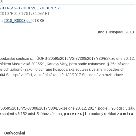
018
2016/VS-37308/2017/830/ESk
2018/HS-31751/310/MHf
2018_R0003.pdf
618 KB
Brno
1. listopadu 2018
 hospodářské soutěže č. j. ÚOHS-S0595/2016/VS-37308/2017/830/ESk ze dne 20. 12.
 sídlem Moskevská 2035/21, Karlovy Vary, jsem podle ustanovení § 25a zákona
terých zákonů (zákon o ochraně hospodářské soutěže), ve znění pozdějších
004 Sb., správní řád, ve znění zákona č. 183/2017 Sb., na návrh rozkladové
-S0595/2016/VS-37308/2017/830/ESk ze dne 20. 12. 2017 podle § 90 odst. 5 zák.
e spojení s § 152 odst. 5 téhož zákona,
p o t v r z u j i
a podaný rozklad
z a m í t á
Odůvodnění