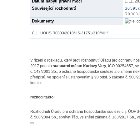
Datum nabytí právní moci
1. 11. 2
Související rozhodnutí
S0595/
R0003/
Dokumenty
Č. j.:
ÚOHS-R0003/2018/HS-31751
/310/MHf
V řízení o rozkladu, který proti rozhodnutí Úřadu pro ochranu
2017 podalo
statutární město Karlovy Vary
, IČO 00254657, se
č. 143/2001 Sb., o ochraně hospodářské soutěže a o změně něk
předpisů, ve spojení s ustanovením § 90 odst. 5 zákona č. 500/2
komise
rozhodl takto:
Rozhodnutí Úřadu pro ochranu hospodářské soutěže č. j. ÚOHS
č. 500/2004 Sb., správní řád, ve znění zákona č. 183/2017 Sb., v
m
.