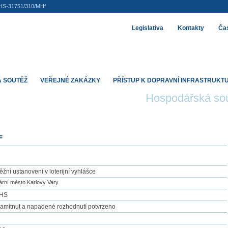
HS-31751/310/MHf
Legislativa
Kontakty
Čas
 SOUTĚŽ
VEŘEJNÉ ZAKÁZKY
PŘÍSTUP K DOPRAVNÍ INFRASTRUKT
Hospodářská so
F
ěžní ustanovení v loterijní vyhlášce
tární město Karlovy Vary
OHS
zamítnut a napadené rozhodnutí potvrzeno