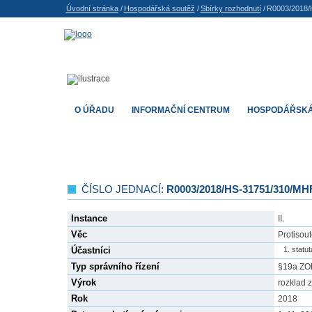
Úvodní stránka
/
Hospodářská soutěž
/
Sbírky rozhodnutí
/
R0003/2018/
O ÚŘADU
INFORMAČNÍ CENTRUM
HOSPODÁŘSKÁ
ČÍSLO JEDNACÍ:
R0003/2018/HS-31751/310/MH
Instance
II.
Věc
Protisout
Účastníci
statu
Typ správního řízení
§19a Z
Výrok
rozklad 
Rok
2018