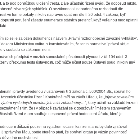
 a to pod pohrůžkou uložení trestu. Dále účastník řízení uvádí, že doposud nikdo,
h obecně závazných vyhlášek. O nezákonnosti napadeného rozhodnutí dle
trest ve formě pokuty, nikoliv nápravné opatření dle § 20 odst. 4 zákona, byť
dopustit porušení zásady enumerace státních pretencí, když veřejnou moc uplatnil
tátě.
ním spise je založen dokument s názvem „Právní rozbor obecně závazné vyhlášky“,
dozoru Ministerstva vnitra, s konstatováním, že tento normativní právní akt je
že v souladu se zákonem není.
ávních předpisů v mezích samostatné působnosti plynoucí z čl. 104 odst. 3
ízeny přezkumu testu ústavnosti, což může učinit pouze Ústavní soud, nikoliv jiný
ateriální pravdy uvedenou v ustanovení § 3 zákona č. 500/2004 Sb., správního
 tvrzeních účastníka řízení. Konkrétně míří na závěr Úřadu, že
„[p]rovozovatelům
i výběru výsledných povolených míst zohledněny…
“, který učinil na základě tvrzení
li seznámení s tím, že i v případě zavázání se k dodržování městem stanoveným
Účastník řízení v tom spatřuje nesprávné právní hodnocení Úřadu, které je
odnocení důkazů pouze na vyjádření účastníka řízení, aniž by dále zjišťoval
§ 3 správního řádu, podle kterého platí, že správní orgán je vázán povinností
sou důvodné pochybnosti.