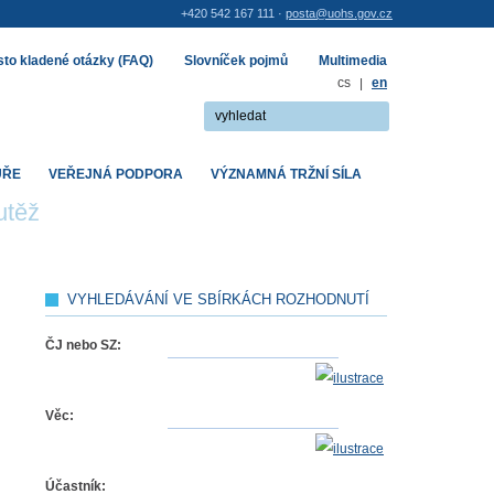
+420 542 167 111 ·
posta@uohs.gov.cz
to kladené otázky (FAQ)
Slovníček pojmů
Multimedia
cs
|
en
UŘE
VEŘEJNÁ PODPORA
VÝZNAMNÁ TRŽNÍ SÍLA
utěž
VYHLEDÁVÁNÍ VE SBÍRKÁCH ROZHODNUTÍ
ČJ nebo SZ:
Věc:
Účastník: