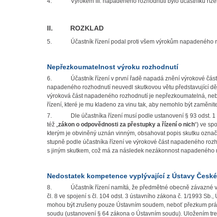
4.
Výrokem III. napadeného rozhodnutí bylo účastníku řízen
II. ROZKLAD
5.
Účastník řízení podal proti všem výrokům napadeného r
Nepřezkoumatelnost výroku rozhodnutí
6.
Účastník řízení v první řadě napadá znění výrokové čás
napadeného rozhodnutí neuvedl skutkovou větu představující děj, 
výroková část napadeného rozhodnutí je nepřezkoumatelná, nebo
řízení, které je mu kladeno za vinu tak, aby nemohlo být zaměni
7.
Dle účastníka řízení musí podle ustanovení § 93 odst. 1
též „
zákon o odpovědnosti za přestupky a řízení o nich
“) ve sp
kterým je obviněný uznán vinným, obsahovat popis skutku ozna
stupně podle účastníka řízení ve výrokové část napadeného roz
s jiným skutkem, což má za následek nezákonnost napadeného 
Nedostatek kompetence vyplývající z Ústavy Česk
8.
Účastník řízení namítá, že předmětné obecně závazné v
čl. 8 ve spojení s čl. 104 odst. 3 ústavního zákona č. 1/1993 Sb.
mohou být zrušeny pouze Ústavním soudem, neboť přezkum právn
soudu (ustanovení § 64 zákona o Ústavním soudu). Uložením tre