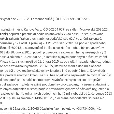
“) vydal dne 20. 12. 2017 rozhodnutí č. j. ÚOHS- S0595/2016/VS-
e statutární město Karlovy Vary, IČO 002 54 657, se sídlem Moskevská 2035/21,
ízení
“) dopustilo přestupku podle ustanovení § 22aa odst. 1 písm. b) zákona
terých zákonů (zákon o ochraně hospodářské soutěže) ve znění zákona č.
v porušení § 19a odst. 1 písm. a) ZOHS. Porušení ZOHS se podle napadeného
láškou č. 6/2013, o stanovení míst a času, ve kterém mohou být provozovány
 2013 do 10. února 2015, povolil provozování sázkových her vymezených v § 2
50 odst. 3 zákona č. 202/1990 Sb., o loteriích a jiných podobných hrách, ve znění
Příloze č. 1, a s účinností od 11. února 2015 až do vydání napadeného rozhodnutí
é obecně závaznou vyhláškou č. 1/2015, kterou se mění a doplňuje obecně
mohou být provozovány sázkové hry, loterie a jiné podobné hry, aniž by výběr
ch a předem známých kritérií, narušil bez objektivně ospravedlnitelných důvodů v
hospodářskou soutěž na trhu provozování sázkových her, loterií a jiných
být sázkové hry, loterie a jiné podobné hry provozovány, na území statutárního
volených adresních místech nadále provozovat vymezené sázkové hry, loterie a
ázkových her, loterií a jiných podobných her, čímž v období od 1. července 2013
odst. 1 písm. a) zákona č. 143/2001 Sb., o ochraně hospodářské soutěže a o
),
novení § 22aa odst. 2 ZOHS účastníku řízení pokutu ve výši 734.000,- Kč.