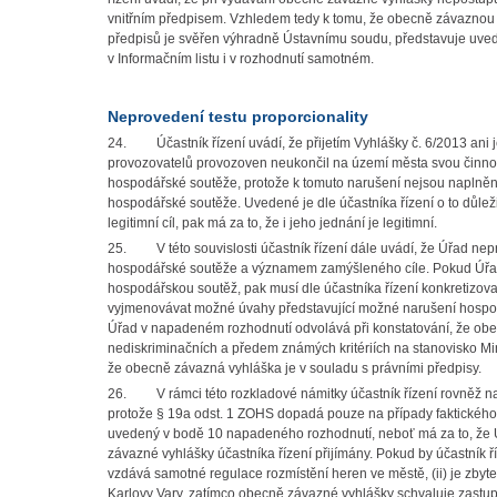
vnitřním předpisem. Vzhledem tedy k tomu, že obecně závaznou
předpisů je svěřen výhradně Ústavnímu soudu, představuje uveden
v Informačním listu i v rozhodnutí samotném.
Neprovedení testu proporcionality
24.
Účastník řízení uvádí, že přijetím Vyhlášky č. 6/2013 ani
provozovatelů provozoven neukončil na území města svou činnost.
hospodářské soutěže, protože k tomuto narušení nejsou naplněny
hospodářské soutěže. Uvedené je dle účastníka řízení o to důležit
legitimní cíl, pak má za to, že i jeho jednání je legitimní.
25.
V této souvislosti účastník řízení dále uvádí, že Úřad n
hospodářské soutěže a významem zamýšleného cíle. Pokud Úřad 
hospodářskou soutěž, pak musí dle účastníka řízení konkretizova
vyjmenovávat možné úvahy představující možné narušení hospodá
Úřad v napadeném rozhodnutí odvolává při konstatování, že obec
nediskriminačních a předem známých kritériích na stanovisko Minis
že obecně závazná vyhláška je v souladu s právními předpisy.
26.
V rámci této rozkladové námitky účastník řízení rovněž 
protože § 19a odst. 1 ZOHS dopadá pouze na případy faktického
uvedený v bodě 10 napadeného rozhodnutí, neboť má za to, že Úř
závazné vyhlášky účastníka řízení přijímány. Pokud by účastník ř
vzdává samotné regulace rozmístění heren ve městě, (ii) je zbyt
Karlovy Vary, zatímco obecně závazné vyhlášky schvaluje zastupi