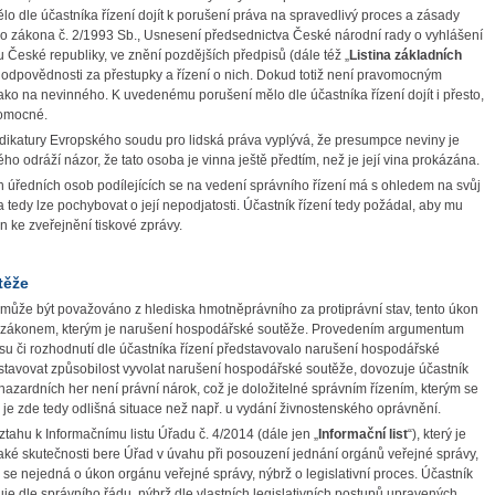
dle účastníka řízení dojít k porušení práva na spravedlivý proces a zásady
ho zákona č. 2/1993 Sb., Usnesení předsednictva České národní rady o vyhlášení
 České republiky, ve znění pozdějších předpisů (dále též „
Listina základních
o odpovědnosti za přestupky a řízení o nich. Dokud totiž není pravomocným
ko na nevinného. K uvedenému porušení mělo dle účastníka řízení dojít i přesto,
vomocné.
udikatury Evropského soudu pro lidská práva vyplývá, že presumpce neviny je
 odráží názor, že tato osoba je vinna ještě předtím, než je její vina prokázána.
 úředních osob podílejících se na vedení správního řízení má s ohledem na svůj
tedy lze pochybovat o její nepodjatosti. Účastník řízení tedy požádal, aby mu
yn ke zveřejnění tiskové zprávy.
těže
nemůže být považováno z hlediska hmotněprávního za protiprávní stav, tento úkon
 zákonem, kterým je narušení hospodářské soutěže. Provedením argumentum
u či rozhodnutí dle účastníka řízení představovalo narušení hospodářské
stavovat způsobilost vyvolat narušení hospodářské soutěže, dovozuje účastník
 hazardních her není právní nárok, což je doložitelné správním řízením, kterým se
a je zde tedy odlišná situace než např. u vydání živnostenského oprávnění.
vztahu k Informačnímu listu Úřadu č. 4/2014 (dále jen „
Informační list
“), který je
aké skutečnosti bere Úřad v úvahu při posouzení jednání orgánů veřejné správy,
e nejedná o úkon orgánu veřejné správy, nýbrž o legislativní proces. Účastník
je dle správního řádu, nýbrž dle vlastních legislativních postupů upravených