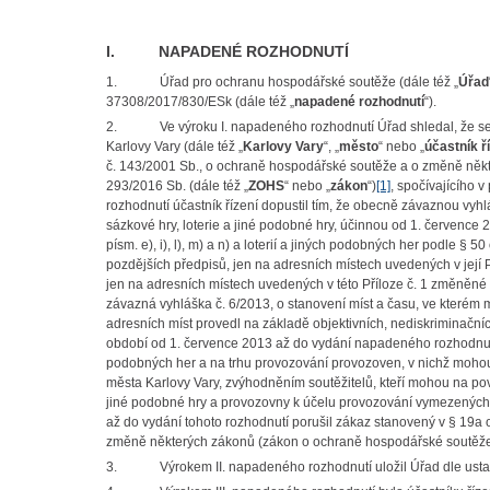
I. NAPADENÉ ROZHODNUTÍ
1.
Úřad pro ochranu hospodářské soutěže (dále též „
Úřad
37308/2017/830/ESk (dále též „
napadené rozhodnutí
“).
2.
Ve výroku I. napadeného rozhodnutí Úřad shledal, že s
Karlovy Vary (dále též „
Karlovy Vary
“, „
město
“ nebo „
účastník ř
č. 143/2001 Sb., o ochraně hospodářské soutěže a o změně něk
293/2016 Sb. (dále též „
ZOHS
“ nebo „
zákon
“)
[1]
, spočívajícího 
rozhodnutí účastník řízení dopustil tím, že obecně závaznou vyh
sázkové hry, loterie a jiné podobné hry, účinnou od 1. července
písm. e), i), l), m) a n) a loterií a jiných podobných her podle § 
pozdějších předpisů, jen na adresních místech uvedených v její 
jen na adresních místech uvedených v této Příloze č. 1 změněn
závazná vyhláška č. 6/2013, o stanovení míst a času, ve kterém 
adresních míst provedl na základě objektivních, nediskriminační
období od 1. července 2013 až do vydání napadeného rozhodnutí 
podobných her a na trhu provozování provozoven, v nichž mohou 
města Karlovy Vary, zvýhodněním soutěžitelů, kteří mohou na po
jiné podobné hry a provozovny k účelu provozování vymezených s
až do vydání tohoto rozhodnutí porušil zákaz stanovený v § 19a 
změně některých zákonů (zákon o ochraně hospodářské soutěže
3.
Výrokem II. napadeného rozhodnutí uložil Úřad dle usta