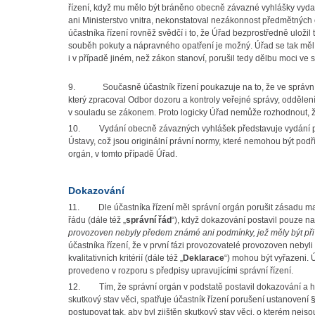
řízení, když mu mělo být bráněno obecně závazné vyhlášky vydat,
ani Ministerstvo vnitra, nekonstatoval nezákonnost předmětnýc
účastníka řízení rovněž svědčí i to, že Úřad bezprostředně uložil 
souběh pokuty a nápravného opatření je možný. Úřad se tak měl 
i v případě jiném, než zákon stanoví, porušil tedy dělbu moci ve s
9.
Současně účastník řízení poukazuje na to, že ve správ
který zpracoval Odbor dozoru a kontroly veřejné správy, oddělení 
v souladu se zákonem. Proto logicky Úřad nemůže rozhodnout, 
10.
Vydání obecně závazných vyhlášek představuje vydání pr
Ústavy, což jsou originální právní normy, které nemohou být podř
orgán, v tomto případě Úřad.
Dokazování
11.
Dle účastníka řízení měl správní orgán porušit zásadu m
řádu (dále též „
správní řád
“), když dokazování postavil pouze na
provozoven nebyly předem známé ani podmínky, jež měly být př
účastníka řízení, že v první fázi provozovatelé provozoven neby
kvalitativních kritérií (dále též „
Deklarace
“) mohou být vyřazeni. 
provedeno v rozporu s předpisy upravujícími správní řízení.
12.
Tím, že správní orgán v podstatě postavil dokazování a h
skutkový stav věci, spatřuje účastník řízení porušení ustanovení 
postupovat tak, aby byl zjištěn skutkový stav věci, o kterém nej