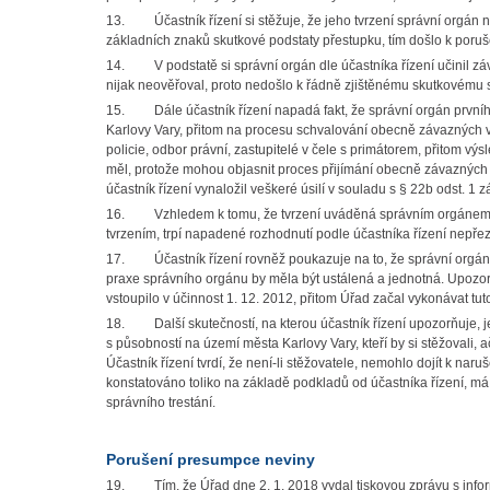
13.
Účastník řízení si stěžuje, že jeho tvrzení správní orgán
základních znaků skutkové podstaty přestupku, tím došlo k poru
14.
V podstatě si správní orgán dle účastníka řízení učinil z
nijak neověřoval, proto nedošlo k řádně zjištěnému skutkovému 
15.
Dále účastník řízení napadá fakt, že správní orgán prvn
Karlovy Vary, přitom na procesu schvalování obecně závazných vy
policie, odbor právní, zastupitelé v čele s primátorem, přitom vý
měl, protože mohou objasnit proces přijímání obecně závazných v
účastník řízení vynaložil veškeré úsilí v souladu s § 22b odst. 1 
16.
Vzhledem k tomu, že tvrzení uváděná správním orgánem 
tvrzením, trpí napadené rozhodnutí podle účastníka řízení nepře
17.
Účastník řízení rovněž poukazuje na to, že správní orgán
praxe správního orgánu by měla být ustálená a jednotná. Upozo
vstoupilo v účinnost 1. 12. 2012, přitom Úřad začal vykonávat tu
18.
Další skutečností, na kterou účastník řízení upozorňuje, 
s působností na území města Karlovy Vary, kteří by si stěžovali,
Účastník řízení tvrdí, že není-li stěžovatele, nemohlo dojít k nar
konstatováno toliko na základě podkladů od účastníka řízení, 
správního trestání.
Porušení presumpce neviny
19.
Tím, že Úřad dne 2. 1. 2018 vydal tiskovou zprávu s info