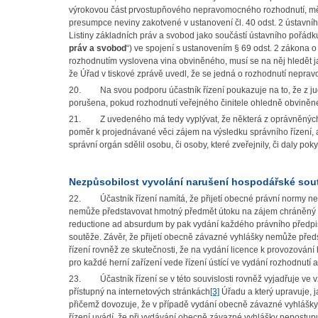
výrokovou část prvostupňového nepravomocného rozhodnutí, mělo 
presumpce neviny zakotvené v ustanovení čl. 40 odst. 2 ústavní
Listiny základních práv a svobod jako součástí ústavního pořádku
práv a svobod
“) ve spojení s ustanovením § 69 odst. 2 zákona 
rozhodnutím vyslovena vina obviněného, musí se na něj hledět ja
že Úřad v tiskové zprávě uvedl, že se jedná o rozhodnutí nepra
20.
Na svou podporu účastník řízení poukazuje na to, že z j
porušena, pokud rozhodnutí veřejného činitele ohledně obviněného
21.
Z uvedeného má tedy vyplývat, že některá z oprávněných
poměr k projednávané věci zájem na výsledku správního řízení, a 
správní orgán sdělil osobu, či osoby, které zveřejnily, či daly pok
Nezpůsobilost vyvolání narušení hospodářské sou
22.
Účastník řízení namítá, že přijetí obecné právní normy 
nemůže představovat hmotný předmět útoku na zájem chráněný
reductione ad absurdum by pak vydání každého právního předpis
soutěže. Závěr, že přijetí obecně závazné vyhlášky nemůže před
řízení rovněž ze skutečnosti, že na vydání licence k provozování
pro každé herní zařízení vede řízení ústící ve vydání rozhodnutí 
23.
Účastník řízení se v této souvislosti rovněž vyjadřuje ve 
přístupný na internetových stránkách
[3]
Úřadu a který upravuje, j
přičemž dovozuje, že v případě vydání obecně závazné vyhlášky s
řízení uvádí, že při vydávání obecně závazné vyhlášky nepostupu