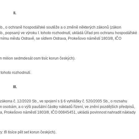
II.
 Sb., o ochraně hospodářské soutěže a o změně některých zákonů (zákon
b., popsaný ve výroku I. tohoto rozhodnutí, ukládá Úřad pro ochranu hospodářské
tárnímu městu Ostravě, se sídlem Ostrava, Prokešovo náměstí 1803/8, IČO
n milion sedmdesát osm tisíc korun českých).
tohoto rozhodnutí.
III.
 zákona č. 12/2020 Sb., ve spojení s § 6 vyhlášky č. 520/2005 Sb., o rozsahu
m osobám, a o výši paušální částky nákladů řízení, ve znění pozdějších předpisů,
rava, Prokešovo náměstí 1803/8, IČO 00845451, ukládá povinnost nahradit náklady
y: tři tisíce pět set korun českých).