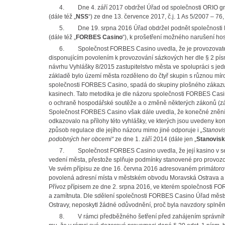
4.
Dne 4. září 2017 obdržel Úřad od společnosti ORIO g
(dále též „
NSS
“) ze dne 13. července 2017, č.j. 1 As 5/2007 – 76
5.
Dne 19. srpna 2016 Úřad obdržel podnět společnosti 
(dále též „
FORBES Casino
“), k prošetření možného narušení h
6.
Společnost FORBES Casino uvedla, že je provozovat
disponujícím povolením k provozování sázkových her dle § 2 písm.
návrhu Vyhlášky 8/2015 zastupitelstvo města ve spolupráci s jed
základě bylo území města rozděleno do čtyř skupin s různou mí
společnosti FORBES Casino, spadá do skupiny plošného zákazu
kasinech. Tato metodika je dle názoru společnosti FORBES Casi
o ochraně hospodářské soutěže a o změně některých zákonů (zá
Společnost FORBES Casino však dále uvedla, že konečné znění
odkazovalo na přílohy této vyhlášky, ve kterých jsou uvedeny ko
způsob regulace dle jejího názoru mimo jiné odporuje i
„Stanovi
podobných her obcemi“
ze dne 1. září 2014 (dále jen „
Stanovis
7.
Společnost FORBES Casino uvedla, že její kasino v s
vedení města, přestože splňuje podmínky stanovené pro provoz
Ve svém přípisu ze dne 16. června 2016 adresovaném primátorovi
povolená adresní místa v městském obvodu Moravská Ostrava a 
Přívoz přípisem ze dne 2. srpna 2016, ve kterém společnosti F
a zamítnuta. Dle sdělení společnosti FORBES Casino Úřad městs
Ostravy, neposkytl žádné odůvodnění, proč byla navzdory splněn
8.
V rámci předběžného šetření před zahájením správního