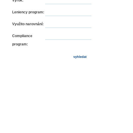
Výrok:
Leniency program:
Využito narovnání:
Compliance
program: