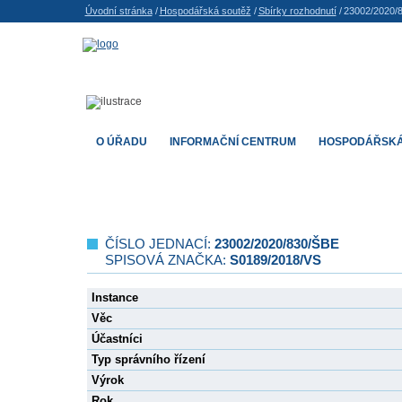
Úvodní stránka
/
Hospodářská soutěž
/
Sbírky rozhodnutí
/
23002/2020/
O ÚŘADU
INFORMAČNÍ CENTRUM
HOSPODÁŘSKÁ
ČÍSLO JEDNACÍ:
23002/2020/830/ŠBE
SPISOVÁ ZNAČKA:
S0189/2018/VS
Instance
Věc
Účastníci
Typ správního řízení
Výrok
Rok