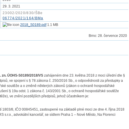
29. 3. 2021
23002/2020/830/ŠBe
06774/2021/164/BMa
2018_S0189.pdf
1.1 MB
Brno:
28. července 2020
. zn.
ÚOHS-S0189/2018/VS
zahájeném dne 23. května 2018 z moci úřední dle §
dpisů, ve spojení s § 78 zákona č. 250/2016 Sb., o odpovědnosti za přestupky a
dářské soutěže a o změně některých zákonů (zákon o ochraně hospodářské
ušení § 19a odst. 1 zákona č. 143/2001 Sb., o ochraně hospodářské soutěže
že), ve znění pozdějších předpisů, jehož účastníkem je:
í 1803/8, IČO 00845451, zastoupené na základě plné moci ze dne 4. října 2018
.r.o., advokátní kancelář, se sídlem Praha 1 – Nové Město, Na Florenci