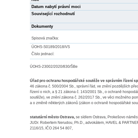
Datum nabytí právní moci
Související rozhodnutí
Dokumenty
Spisová značka:
ÚOHS-S0189/2018/VS
Číslo jednací:
ÚOHS-23002/2020/830/ŠBe
Úřad pro ochranu hospodářské soutěže ve správním řízení sp
46 zákona č. 500/2004 Sb., správní řád, ve znění pozdějších pře
řízení o nich, a § 21 zákona č. 143/2001 Sb., o ochraně hospo
soutěže), ve znění zákona č. 262/2017 Sb., ve věci možného por
a o změně některých zákonů (zákon o ochraně hospodářské soutě
statutární město Ostrava,
se sídlem Ostrava, Prokešovo náměst
JUDr. Robertem Nerudou, Ph.D., advokátem, HAVEL & PARTNERS s
2116/15, IČO 264 54 807,