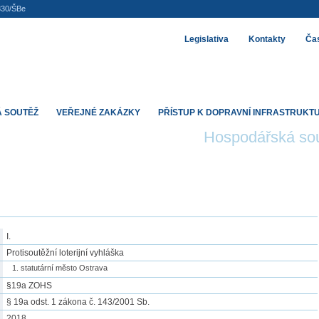
830/ŠBe
Legislativa
Kontakty
Čas
 SOUTĚŽ
VEŘEJNÉ ZAKÁZKY
PŘÍSTUP K DOPRAVNÍ INFRASTRUKT
Hospodářská so
I.
Protisoutěžní loterijní vyhláška
statutární město Ostrava
§19a ZOHS
§ 19a odst. 1 zákona č. 143/2001 Sb.
2018