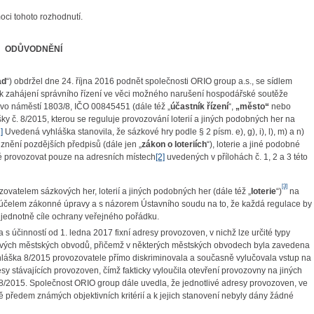
oci tohoto rozhodnutí.
ODŮVODNĚNÍ
ad
“) obdržel dne 24. října 2016 podnět společnosti ORIO group a.s., se sídlem
, k zahájení správního řízení ve věci možného narušení hospodářské soutěže
ovo náměstí 1803/8, IČO 00845451 (dále též „
účastník řízení
“,
„město“
nebo
ky č. 8/2015, kterou se reguluje provozování loterií a jiných podobných her na
]
Uvedená vyhláška stanovila, že sázkové hry podle § 2 písm. e), g), i), l), m) a n)
 znění pozdějších předpisů (dále jen „
zákon o loteriích
“), loterie a jiné podobné
žné provozovat pouze na adresních místech
[2]
uvedených v přílohách č. 1, 2 a 3 této
[3]
ozovatelem
sázkových her, loterií a jiných podobných her (dále též „
loterie
“)
na
 účelem zákonné úpravy a s názorem Ústavního soudu na to, že každá regulace by
 jednotně cíle ochrany veřejného pořádku.
s účinností od 1. ledna 2017 fixní adresy provozoven, v nichž lze určité typy
otlivých městských obvodů, přičemž v některých městských obvodech byla zavedena
yhláška 8/2015 provozovatele přímo diskriminovala a současně vylučovala vstup na
resy stávajících provozoven, čímž fakticky vyloučila otevření provozovny na jiných
8/2015. Společnost ORIO group dále uvedla, že jednotlivé adresy provozoven, ve
ě předem známých objektivních kritérií a k jejich stanovení nebyly dány žádné