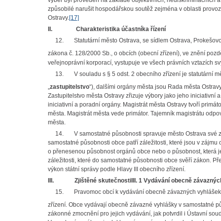
výběr byl proveden na základě objektivních, nediskriminačních a
způsobilé narušit hospodářskou soutěž zejména v oblasti provozo
Ostravy.
[17]
II.
Charakteristika účastníka řízení
12.
Statutární město Ostrava, se sídlem Ostrava, Prokešo
zákona č. 128/2000 Sb., o obcích (obecní zřízení), ve znění pozd
veřejnoprávní korporací, vystupuje ve všech právních vztazích 
13.
V souladu s § 5 odst. 2 obecního zřízení je statutární
„
zastupitelstvo
“), dalšími orgány města jsou Rada města Ostravy
Zastupitelstvo města Ostravy zřizuje výbory jako jeho iniciativní
iniciativní a poradní orgány. Magistrát města Ostravy tvoří prim
města. Magistrát města vede primátor. Tajemník magistrátu odpo
města.
14.
V samostatné působnosti spravuje město Ostrava své zál
samostatné působnosti obce patří záležitosti, které jsou v zá
o přenesenou působnost orgánů obce nebo o působnost, která je
záležitosti, které do samostatné působnosti obce svěří zákon. 
výkon státní správy podle Hlavy III obecního zřízení.
III.
Zjištěné skutečnosti
III. 1 Vydávání obecně závazný
15.
Pravomoc obcí k vydávání obecně závazných vyhlášek st
zřízení. Obce vydávají obecně závazné vyhlášky v samostatné p
zákonné zmocnění pro jejich vydávání, jak potvrdil i Ústavní soud