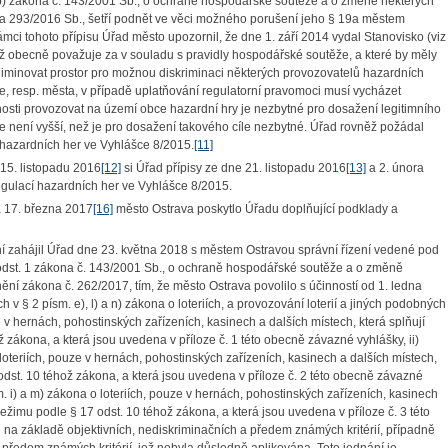
 b) zákona č. 143/2001 Sb., o ochraně hospodářské soutěže a o změně některých
a 293/2016 Sb., šetří podnět ve věci možného porušení jeho § 19a městem
mci tohoto přípisu Úřad město upozornil, že dne 1. září 2014 vydal Stanovisko (viz
jež obecně považuje za v souladu s pravidly hospodářské soutěže, a které by měly
 eliminovat prostor pro možnou diskriminaci některých provozovatelů hazardních
, resp. města, v případě uplatňování regulatorní pravomoci musí vycházet
osti provozovat na území obce hazardní hry je nezbytné pro dosažení legitimního
že není vyšší, než je pro dosažení takového cíle nezbytné. Úřad rovněž požádal
í hazardních her ve Vyhlášce 8/2015.
[11]
15. listopadu 2016
[12]
si Úřad přípisy ze dne 21. listopadu 2016
[13]
a 2. února
regulací hazardních her ve Vyhlášce 8/2015.
 17. března 2017
[16]
město Ostrava poskytlo Úřadu doplňující podklady a
í zahájil Úřad dne 23. května 2018 s městem Ostravou správní řízení vedené pod
st. 1 zákona č. 143/2001 Sb., o ochraně hospodářské soutěže a o změně
í zákona č. 262/2017, tím, že město Ostrava povolilo s účinností od 1. ledna
§ 2 písm. e), l) a n) zákona o loteriích, a provozování loterií a jiných podobných
 v hernách, pohostinských zařízeních, kasinech a dalších místech, která splňují
zákona, a která jsou uvedena v příloze č. 1 této obecně závazné vyhlášky, ii)
teriích, pouze v hernách, pohostinských zařízeních, kasinech a dalších místech,
odst. 10 téhož zákona, a která jsou uvedena v příloze č. 2 této obecně závazné
. i) a m) zákona o loteriích, pouze v hernách, pohostinských zařízeních, kasinech
ežimu podle § 17 odst. 10 téhož zákona, a která jsou uvedena v příloze č. 3 této
 na základě objektivních, nediskriminačních a předem známých kritérií, případně