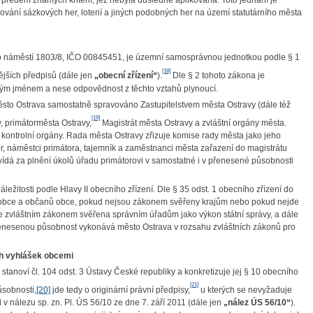
 předem známých kritérií, jež nebyla důsledně aplikována. Toto jednání je
vání sázkových her, loterií a jiných podobných her na území statutárního města
vo náměstí 1803/8, IČO 00845451, je územní samosprávnou jednotkou podle § 1
[18]
ějších předpisů (dále jen
„obecní zřízení“
).
Dle § 2 tohoto zákona je
svým jménem a nese odpovědnost z těchto vztahů plynoucí.
 město Ostrava samostatně spravováno Zastupitelstvem města Ostravy (dále též
[19]
, primátor
města Ostravy,
Magistrát města Ostravy a zvláštní orgány města.
 a kontrolní orgány. Rada města Ostravy zřizuje komise rady města jako jeho
átor, náměstci primátora, tajemník a zaměstnanci města zařazení do magistrátu
vídá za plnění úkolů úřadu primátorovi v samostatné i v přenesené působnosti
ežitosti podle Hlavy II obecního zřízení. Dle § 35 odst. 1 obecního zřízení do
jmu obce a občanů obce, pokud nejsou zákonem svěřeny krajům nebo pokud nejde
 zvláštním zákonem svěřena správním úřadům jako výkon státní správy, a dále
Přenesenou působnost vykonává město Ostrava v rozsahu zvláštních zákonů pro
ch vyhlášek obcemi
anoví čl. 104 odst. 3 Ústavy České republiky a konkretizuje jej § 10 obecního
[21]
ůsobnosti,
[20]
jde tedy o originární právní předpisy,
u kterých se nevyžaduje
 v nálezu sp. zn. Pl. ÚS 56/10 ze dne 7. září 2011 (dále jen
„nález ÚS 56/10“
).