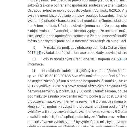
mu, že v rámci své dozorové pravomoci dané § 20 odst. 1 písm.
zákonů (zákon o ochraně hospodářské soutěže), ve znění zákon
Ostravou, jehož se mohlo dopustit vydáním Vyhlášky 8/2015. V rá
výše), v němž blíže popisuje principy regulace hazardních her, 
významně přispět k transparentnosti regulatorní činnosti obcí a
her.
V tomto ohledu Úřad poukázal zejména na to, že postup obce
z objektivního odůvodnění, ze kterého vyplyne, že omezení možn
cíle, který je obec oprávněna sledovat, a že míra omezení soutě
město o poskytnutí podkladů a informací souvisejících s regulac
9.
V reakci na podklady obdržené od města Ostravy dne 
2017
[14]
vyžádal doplňující informace a podklady související s 
10.
Přípisy doručenými Úřadu dne 30. listopadu 2016
[15]
a
informace.
11.
Na základě skutečností zjištěných v předběžném šetřen
sp. zn. ÚOHS-S0189/2018/VS ve věci možného porušení § 19a od
některých zákonů (zákon o ochraně hospodářské soutěže), ve zněn
2017 Vyhláškou 8/2015 i) provozování sázkových her vymezených v 
her vymezených v § 2 písm. j) a § 50 odst. 3 téhož zákona, pouze
podmínky zvláštního provozního režimu podle § 17 odst. 10 téhož 
provozování sázkových her vymezených v § 2 písm. g) zákona o lo
která splňují podmínky zvláštního provozního režimu podle § 17 
vyhlášky, a iii) provozování sázkových her vymezených v § 2 písm
a dalších místech, která splňují podmínky zvláštního provozního r
obecně závazné vyhlášky, aniž by výběr těchto míst byl proveden