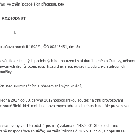
řád, ve znění pozdějších předpisů, toto
ROZHODNUTÍ
:
I.
Prokešovo náměstí 1803/8, IČO 00845451,
tím, že
vání loterií a jiných podobných her na území statutárního města Ostravy, účinnou
novaných druhů loterií, resp. hazardních her, pouze na vybraných adresních
yhlášky,
ích, nediskriminačních a předem známých kritérií,
1. ledna 2017 do 30. června 2019hospodářskou soutěž na trhu provozování
 soutěžitelů, kteří mohli na povolených adresních místech nadále provozovat
 stanovený v § 19a odst. 1 písm. a) zákona č. 143/2001 Sb., o ochraně
ně hospodářské soutěže), ve znění zákona č. 262/2017 Sb., a dopustil se