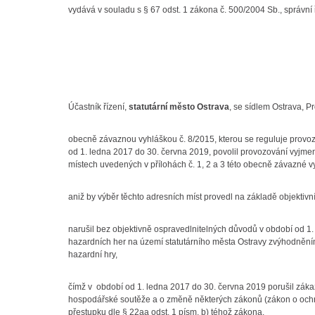
vydává v souladu s § 67 odst. 1 zákona č. 500/2004 Sb., správní 
Účastník řízení,
statutární město Ostrava
, se sídlem Ostrava, 
obecně závaznou vyhláškou č. 8/2015, kterou se reguluje provozo
od 1. ledna 2017 do 30. června 2019, povolil provozování vyjme
místech uvedených v přílohách č. 1, 2 a 3 této obecně závazné v
aniž by výběr těchto adresních míst provedl na základě objektivn
narušil bez objektivně ospravedlnitelných důvodů v období od 
hazardních her na území statutárního města Ostravy zvýhodněním
hazardní hry,
čímž v období od 1. ledna 2017 do 30. června 2019 porušil zákaz
hospodářské soutěže a o změně některých zákonů (zákon o ochra
přestupku dle § 22aa odst. 1 písm. b) téhož zákona.