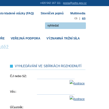
+420 542 167 111 ·
posta@uohs.gov.cz
to kladené otázky (FAQ)
Slovníček pojmů
Multimedia
cs
|
en
UŘE
VEŘEJNÁ PODPORA
VÝZNAMNÁ TRŽNÍ SÍLA
utěž
VYHLEDÁVÁNÍ VE SBÍRKÁCH ROZHODNUTÍ
ČJ nebo SZ:
Věc:
Účastník: