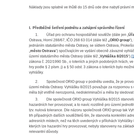
Náklady jsou splatné ve lhůtě do 15 dnů ode dne nabytí právní m
I.
Předběžné šetření podnětu a zahájení správního řízení
1.
Úřad pro ochranu hospodářské soutěže (dále jen „
Úř
Ostrava, Horní 288/67, IČO 268 63 014 (dále též
„ORIO group
“)
jednáním statutárního města Ostravy, se sídlem Ostrava, Prokeš
„
město Ostrava
“) spočívajícím ve vydání obecně závazné vyhláš
území statutárního města Ostravy (dále též „
Vyhláška 8/2015
“).
[1
zákona č. 202/1990 Sb., o loteriích a jiných podobných hrách, ve
hry podle § 2 písm. j) a § 50 odst. 3 zákona o loteriích bylo mo
vyhlášky.
2.
Společnost ORIO group v podnětu uvedla, že je prov
území města Ostravy. Vyhlášku 8/2015 považuje za rozpornou s
měla být vnitřně nerozporná, nediskriminační a měla by sledovat
3.
Dle společnosti ORIO group Vyhláška 8/2015 stanovila 
hazardních her provozovat, a to navíc rozdílně pro území jedn
tzv. nulová tolerance. Dle názoru společnosti ORIO group tak V
trh případných dalších soutěžitelů tím, že stanovila konkrétní ad
adresních místech, než na těch uvedených v přílohách Vyhlášky 
kterých lze hazardní hry provozovat, nebyly stanoveny na základ
relevantní důvody.