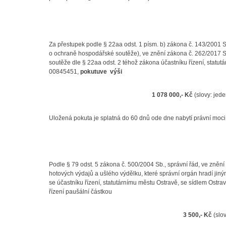
Za přestupek podle § 22aa odst. 1 písm. b) zákona č. 143/2001
o ochraně hospodářské soutěže), ve znění zákona č. 262/2017 S
soutěže dle § 22aa odst. 2 téhož zákona účastníku řízení, statu
00845451,
pokutu
ve výši
1 078 000,- Kč
(slovy: jede
Uložená pokuta je splatná do 60 dnů ode dne nabytí právní moci 
Podle § 79 odst. 5 zákona č. 500/2004 Sb., správní řád, ve znění
hotových výdajů a ušlého výdělku, které správní orgán hradí jiný
se účastníku řízení, statutárnímu městu Ostravě, se sídlem Ost
řízení paušální částkou
3 500,‐ Kč
(slov