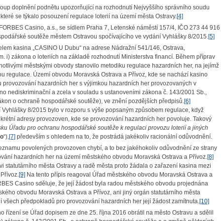
roup doplnění podnětu upozorňující na rozhodnutí Nejvyššího správního soudu
, které se týkalo posouzení regulace loterií na území města Ostravy.
[4]
FORBES Casino, a.s., se sídlem Praha 7, Letenské náměstí 157/4, IČO 273 44 916
ospodářské soutěže městem Ostravou spočívajícího ve vydání Vyhlášky 8/2015.
[5]
elem kasina „CASINO U Dubu“ na adrese Nádražní 541/146, Ostrava,
 i) zákona o loteriích na základě rozhodnutí Ministerstva financí. Během příprav
notlivými městskými obvody stanovilo metodiku regulace hazardních her, na jejímž
rou regulace. Území obvodu Moravská Ostrava a Přívoz, kde se nachází kasino
 provozování hazardních her s výjimkou hazardních her provozovaných v
no nediskriminační a zcela v souladu s ustanoveními zákona č. 143/2001 Sb.,
kon o ochraně hospodářské soutěže), ve znění pozdějších předpisů.
[6]
 Vyhlášky 8/2015 bylo v rozporu s výše popsaným způsobem regulace, když
nkrétní adresy provozoven, kde se provozování hazardních her povoluje. Takový
sku Úřadu pro ochranu hospodářské soutěže k regulaci provozu loterií a jiných
ko
“),
[7]
především s ohledem na to, že postrádá jakékoliv racionální odůvodnění.
eznamu povolených provozoven chybí, a to bez jakéhokoliv odůvodnění ze strany
ování hazardních her na území městského obvodu Moravská Ostrava a Přívoz.
[8]
 statutárního města Ostravy a radě města proto žádala o zařazení kasina mezi
Přívoz.
[9]
Na tento přípis reagoval Úřad městského obvodu Moravská Ostrava a
ORBES Casino sděluje, že její žádost byla radou městského obvodu projednána
kého obvodu Moravská Ostrava a Přívoz, ani jiný orgán statutárního města
í všech předpokladů pro provozování hazardních her její žádost zamítnuta.
[10]
 řízení se Úřad dopisem ze dne 25. října 2016 obrátil na město Ostravu a sdělil