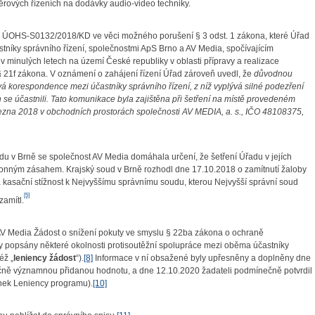
běrových řízeních na dodávky audio-video techniky.
 ÚOHS-S0132/2018/KD ve věci možného porušení § 3 odst. 1 zákona, které Úřad
níky správního řízení, společnostmi ApS Brno a AV Media, spočívajícím
 v minulých letech na území České republiky v oblasti přípravy a realizace
 § 21f zákona. V oznámení o zahájení řízení Úřad zároveň uvedl, že
důvodnou
vá korespondence mezi účastníky správního řízení, z níž vyplývá silné podezření
se účastnili. Tato komunikace byla zajištěna při šetření na místě provedeném
ezna 2018 v obchodních prostorách společnosti AV MEDIA, a. s., IČO 48108375,
Brně se společnost AV Media domáhala určení, že šetření Úřadu v jejích
nným zásahem. Krajský soud v Brně rozhodl dne 17.10.2018 o zamítnutí žaloby
kasační stížnost k Nejvyššímu správnímu soudu, kterou Nejvyšší správní soud
[5]
amítl.
 Media Žádost o snížení pokuty ve smyslu § 22ba zákona o ochraně
ly popsány některé okolnosti protisoutěžní spolupráce mezi oběma účastníky
éž „
leniency žádost
“).
[8]
Informace v ní obsažené byly upřesněny a doplněny dne
tečně významnou přidanou hodnotu, a dne 12.10.2020 žadateli podmínečně potvrdil
ínek Leniency programu).
[10]