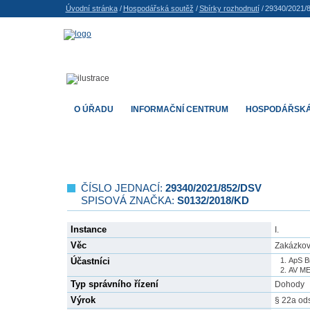
Úvodní stránka
/
Hospodářská soutěž
/
Sbírky rozhodnutí
/
29340/2021/
O ÚŘADU
INFORMAČNÍ CENTRUM
HOSPODÁŘSKÁ
ČÍSLO JEDNACÍ:
29340/2021/852/DSV
SPISOVÁ ZNAČKA:
S0132/2018/KD
Instance
I.
Věc
Zakázkový
Účastníci
ApS Br
AV ME
Typ správního řízení
Dohody
Výrok
§ 22a ods