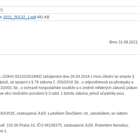
21
2021_S0132_1.pdf
482 KB
Brno 31.08.2021
 zn. ÚOHS-S0132/2018/KD zahájeném dne 26.04.2018 z moci úřední ve smyslu §
dpisů, ve spojení s § 78 zákona č. 250/2016 Sb., o odpovědnosti za přestupky a
. 143/2001 Sb., o ochraně hospodářské soutěže a o změně některých zákonů (zákon
ve věci možného porušení § 3 odst. 1 tohoto zákona, jehož účastníky jsou
00543535, zastoupená JUDr. Ludvíkem Ševčíkem, ml., advokátem, se sídlem
tivař, 102 00 Praha 10, IČO 48108375, zastoupená JUDr. Robertem Nerudou,
ha 1,