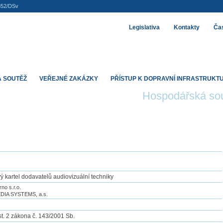
852/DSv
Legislativa
Kontakty
Čas
 SOUTĚŽ
VEŘEJNÉ ZAKÁZKY
PŘÍSTUP K DOPRAVNÍ INFRASTRUKT
Hospodářská so
 kartel dodavatelů audiovizuální techniky
no s.r.o.
DIA SYSTEMS, a.s.
t. 2 zákona č. 143/2001 Sb.