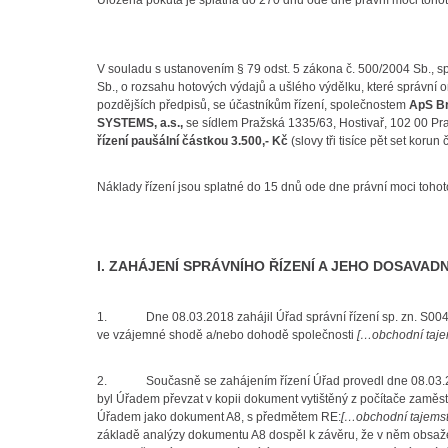
Uložená pokuta je splatná do 270 dnů ode dne právní moci tohot
V souladu s ustanovením § 79 odst. 5 zákona č. 500/2004 Sb., sp
Sb., o rozsahu hotových výdajů a ušlého výdělku, které správní o
pozdějších předpisů, se účastníkům řízení, společnostem
ApS Brn
SYSTEMS, a.s.,
se sídlem Pražská 1335/63, Hostivař, 102 00 P
řízení paušální částkou 3.500,- Kč
(slovy tři tisíce pět set korun
Náklady řízení jsou splatné do 15 dnů ode dne právní moci tohot
I. ZAHÁJENÍ SPRÁVNÍHO ŘÍZENÍ A JEHO DOSAVAD
1. Dne 08.03.2018 zahájil Úřad správní řízení sp. zn. S0040/
ve vzájemné shodě a/nebo dohodě společnosti
[…obchodní taje
2. Současně se zahájením řízení Úřad provedl dne 08.03.2018
byl Úřadem převzat v kopii dokument vytištěný z počítače zaměs
Úřadem jako dokument A8, s předmětem RE:
[…obchodní tajems
základě analýzy dokumentu A8 dospěl k závěru, že v něm obsaže