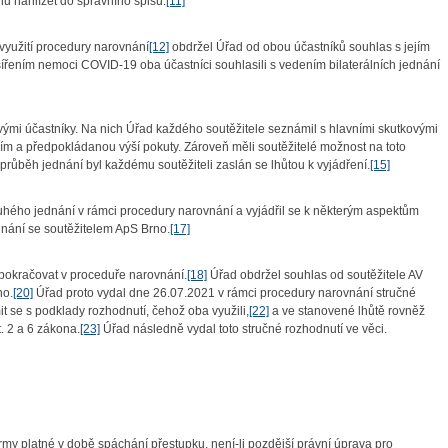
nahlížet do správního spisu.
[11]
užití procedury narovnání
[12]
obdržel Úřad od obou účastníků souhlas s jejím
ířením nemoci COVID-19 oba účastníci souhlasili s vedením bilaterálních jednání
i účastníky. Na nich Úřad každého soutěžitele seznámil s hlavními skutkovými
ím a předpokládanou výší pokuty. Zároveň měli soutěžitelé možnost na toto
 průběh jednání byl každému soutěžiteli zaslán se lhůtou k vyjádření.
[15]
o jednání v rámci procedury narovnání a vyjádřil se k některým aspektům
nání se soutěžitelem ApS Brno.
[17]
 pokračovat v proceduře narovnání.
[18]
Úřad obdržel souhlas od soutěžitele AV
no.
[20]
Úřad proto vydal dne 26.07.2021 v rámci procedury narovnání stručné
t se s podklady rozhodnutí, čehož oba využili,
[22]
a ve stanovené lhůtě rovněž
. 2 a 6 zákona.
[23]
Úřad následně vydal toto stručné rozhodnutí ve věci.
y platné v době spáchání přestupku, není-li pozdější právní úprava pro