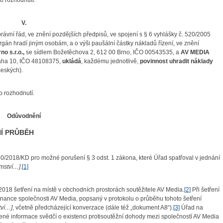
o rozhodnutí.
V.
rávní řád, ve znění pozdějších předpisů, ve spojení s § 6 vyhlášky č. 520/2005
rgán hradí jiným osobám, a o výši paušální částky nákladů řízení, ve znění
o s.r.o.,
se sídlem Božetěchova 2, 612 00 Brno, IČO 00543535, a
AV MEDIA
raha 10, IČO 48108375,
ukládá
, každému jednotlivě,
povinnost uhradit náklady
 českých).
o rozhodnutí.
Odůvodnění
NÍ PRŮBĚH
2018/KD pro možné porušení § 3 odst. 1 zákona, které Úřad spatřoval v jednání
mství…]
.
[1]
 šetření na místě v obchodních prostorách soutěžitele AV Media.
[2]
Při šetření
tnance společnosti AV Media, popsaný v protokolu o průběhu tohoto šetření
tví…]
, včetně předcházející konverzace (dále též „dokument A8“).
[3]
Úřad na
né informace svědčí o existenci protisoutěžní dohody mezi společností AV Media