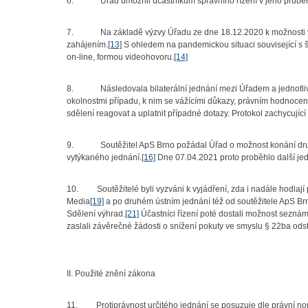
6. Úřad umožnil účastníkům správního řízení v jeho průběhu 
7. Na základě výzvy Úřadu ze dne 18.12.2020 k možnosti vy
zahájením.
[13]
S ohledem na pandemickou situaci související s š
on-line, formou videohovoru.
[14]
8. Následovala bilaterální jednání mezi Úřadem a jednotlivým
okolnostmi případu, k nim se vážícími důkazy, právním hodnocen
sdělení reagovat a uplatnit případné dotazy. Protokol zachycující
9. Soutěžitel ApS Brno požádal Úřad o možnost konání druhéh
vytýkaného jednání.
[16]
Dne 07.04.2021 proto proběhlo další jed
10. Soutěžitelé byli vyzváni k vyjádření, zda i nadále hodlají
Media
[19]
a po druhém ústním jednání též od soutěžitele ApS Br
Sdělení výhrad.
[21]
Účastníci řízení poté dostali možnost seznámi
zaslali závěrečné žádosti o snížení pokuty ve smyslu § 22ba odst
II. Použité znění zákona
11. Protiprávnost určitého jednání se posuzuje dle právní norm