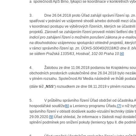
a společností ApS Brno, týkající se koordinace v konkrétních vý
3. Dne 26.04.2018 proto Úřad zahájil správní řízení sp. zn.
spatřoval v jednání ve vzájemné shodě a/nebo dohodě mezi účast
v koordinaci postupu ve výběrových řízeních, kterých se účastnili
projektů. Zároveň se zahájením řízení provedl místní šetření dle
indicií pro zahájení řízení o možném porušení zákona je e-mailo
na dlouhodobou vzájemnou spolupráci ohledně projektů, kterých 
v rámci správního řízení sp. zn. ÚOHS-S0040/2018/KD dne 8. bř
se sídlem Pražská 1335/63, Hostivař, 102 00 Praha 10
.
[4]
4. Žalobou ze dne 11.06.2018 podanou ke Krajskému soudu v 
obchodních prostorách uskutečněné dne 26.04.2018 bylo nezáko
v plném rozsahu. Společnost AV Media následně ve lhůtě podala 
(dále též „
NSS
“) rozsudkem ze dne 08.11.2019 v plném rozsahu z
5. V průběhu správního řízení Úřad obdržel od účastníka AV
hospodářské soutěže
[6]
a Leniency programu Úřadu,
[7]
v níž by
správního řízení v oblasti dodávek audio-vizuální techniky (dále t
29.09.2020.
[9]
Úřad shledal, že informace v žádosti mají dosta
splnění podmínek pro snížení pokuty (leniency typu II. dle podm