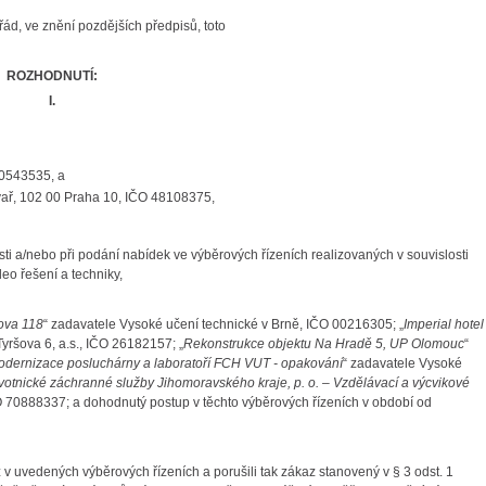
řád, ve znění pozdějších předpisů, toto
ROZHODNUTÍ:
I.
00543535, a
ivař, 102 00 Praha 10, IČO 48108375,
i a/nebo při podání nabídek ve výběrových řízeních realizovaných v souvislosti
o řešení a techniky,
ova 118
“ zadavatele Vysoké učení technické v Brně, IČO 00216305; „
Imperial hotel
Tyršova 6, a.s., IČO 26182157; „
Rekonstrukce objektu Na Hradě 5, UP Olomouc
“
dernizace posluchárny a laboratoří FCH VUT - opakování
“ zadavatele Vysoké
votnické záchranné služby Jihomoravského kraje, p. o. – Vzdělávací a výcvikové
O 70888337; a dohodnutý postup v těchto výběrových řízeních v období od
v uvedených výběrových řízeních a porušili tak zákaz stanovený v § 3 odst. 1