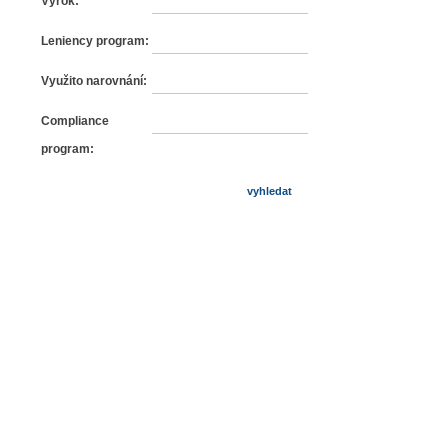
Výrok:
Leniency program:
Využito narovnání:
Compliance
program: