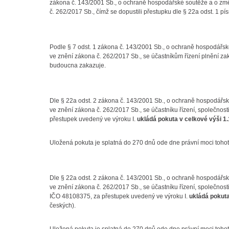
zákona č. 143/2001 Sb., o ochraně hospodářské soutěže a o zm
č. 262/2017 Sb., čímž se dopustili přestupku dle § 22a odst. 1 pí
Podle § 7 odst. 1 zákona č. 143/2001 Sb., o ochraně hospodářs
ve znění zákona č. 262/2017 Sb., se účastníkům řízení plnění za
budoucna zakazuje.
Dle § 22a odst. 2 zákona č. 143/2001 Sb., o ochraně hospodářs
ve znění zákona č. 262/2017 Sb., se účastníku řízení, společnos
přestupek uvedený ve výroku I.
ukládá pokuta v celkové výši 1
Uložená pokuta je splatná do 270 dnů ode dne právní moci tohot
Dle § 22a odst. 2 zákona č. 143/2001 Sb., o ochraně hospodářs
ve znění zákona č. 262/2017 Sb., se účastníku řízení, společno
IČO 48108375, za přestupek uvedený ve výroku I.
ukládá pokuta
českých).