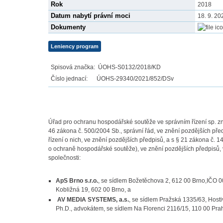
Rok
2018
Datum nabytí právní moci
18. 9. 20
Dokumenty
Leniency program
Spisová značka: ÚOHS-S0132/2018/KD
Číslo jednací: ÚOHS-29340/2021/852/DSv
Úřad pro ochranu hospodářské soutěže ve správním řízení sp.
46 zákona č. 500/2004 Sb., správní řád, ve znění pozdějších pře
řízení o nich, ve znění pozdějších předpisů, a s § 21 zákona č
o ochraně hospodářské soutěže), ve znění pozdějších předpisů, 
společnosti:
ApS Brno s.r.o.
, se sídlem Božetěchova 2, 612 00 Brno,IČO 
Kobližná 19, 602 00 Brno, a
AV MEDIA SYSTEMS, a.s.
, se sídlem Pražská 1335/63, Hos
Ph.D., advokátem, se sídlem Na Florenci 2116/15, 110 00 Pra