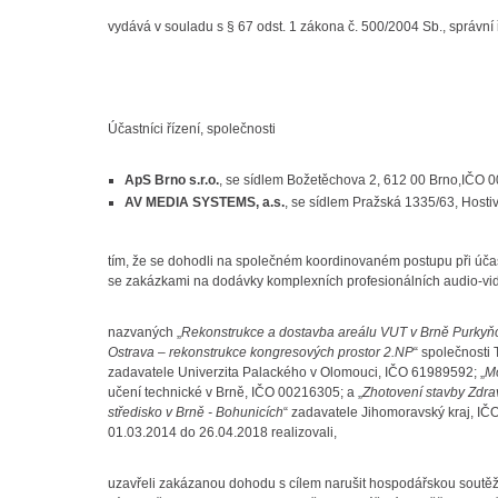
vydává v souladu s § 67 odst. 1 zákona č. 500/2004 Sb., správní 
Účastníci řízení, společnosti
ApS Brno s.r.o.
, se sídlem Božetěchova 2, 612 00 Brno,IČO 
AV MEDIA SYSTEMS, a.s.
, se sídlem Pražská 1335/63, Host
tím, že se dohodli na společném koordinovaném postupu při účast
se zakázkami na dodávky komplexních profesionálních audio-vide
nazvaných „
Rekonstrukce a dostavba areálu VUT v Brně Purkyň
Ostrava – rekonstrukce kongresových prostor 2.NP
“ společnosti 
zadavatele Univerzita Palackého v Olomouci, IČO 61989592; „
Mo
učení technické v Brně, IČO 00216305; a „
Zhotovení stavby Zdra
středisko v Brně - Bohunicích
“ zadavatele Jihomoravský kraj, IČ
01.03.2014 do 26.04.2018 realizovali,
uzavřeli zakázanou dohodu s cílem narušit hospodářskou soutěž 