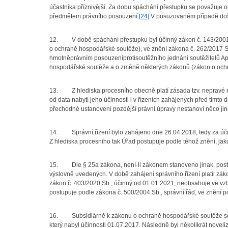
účastníka příznivější. Za dobu spáchání přestupku se považuje o
předmětem právního posouzení.
[24]
V posuzovaném případě došlo
12. V době spáchání přestupku byl účinný zákon č. 143/2001 
o ochraně hospodářské soutěže), ve znění zákona č. 262/2017 Sb
hmotněprávním posouzeníprotisoutěžního jednání soutěžitelů Ap
hospodářské soutěže a o změně některých zákonů (zákon o ochra
13. Z hlediska procesního obecně platí zásada tzv. nepravé ret
od data nabytí jeho účinnosti i v řízeních zahájených před tímt
přechodné ustanovení pozdější právní úpravy nestanoví něco ji
14. Správní řízení bylo zahájeno dne 26.04.2018, tedy za úči
Z hlediska procesního tak Úřad postupuje podle téhož znění, ja
15. Dle § 25a zákona, není-li zákonem stanoveno jinak, postup
výslovně uvedených. V době zahájení správního řízení platil zák
zákon č. 403/2020 Sb., účinný od 01.01.2021, neobsahuje ve vz
postupuje podle zákona č. 500/2004 Sb., správní řád, ve znění po
16. Subsidiárně k zákonu o ochraně hospodářské soutěže se po
který nabyl účinnosti 01.07.2017. Následně byl několikrát nove