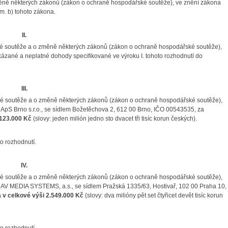
ěně některých zákonů (zákon o ochraně hospodářské soutěže), ve znění zákona
sm. b) tohoto zákona.
II.
ké soutěže a o změně některých zákonů (zákon o ochraně hospodářské soutěže),
kázané a neplatné dohody specifikované ve výroku I. tohoto rozhodnutí do
III.
ké soutěže a o změně některých zákonů (zákon o ochraně hospodářské soutěže),
tiApS Brno s.r.o., se sídlem Božetěchova 2, 612 00 Brno, IČO 00543535, za
.123.000 Kč
(slovy: jeden milión jedno sto dvacet tři tisíc korun českých).
o rozhodnutí.
IV.
ké soutěže a o změně některých zákonů (zákon o ochraně hospodářské soutěže),
stiAV MEDIA SYSTEMS, a.s., se sídlem Pražská 1335/63, Hostivař, 102 00 Praha 10,
 v celkové výši
2.549.000 Kč
(slovy: dva milióny pět set čtyřicet devět tisíc korun