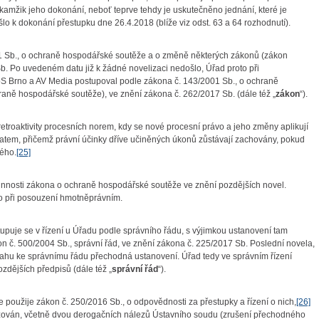
kamžik jeho dokonání, neboť teprve tehdy je uskutečněno jednání, které je
 k dokonání přestupku dne 26.4.2018 (blíže viz odst. 63 a 64 rozhodnutí).
Sb., o ochraně hospodářské soutěže a o změně některých zákonů (zákon
. Po uvedeném datu již k žádné novelizaci nedošlo, Úřad proto při
S Brno a AV Media postupoval podle zákona č. 143/2001 Sb., o ochraně
ně hospodářské soutěže), ve znění zákona č. 262/2017 Sb. (dále též „
zákon
“).
roaktivity procesních norem, kdy se nové procesní právo a jeho změny aplikují
o datem, přičemž právní účinky dříve učiněných úkonů zůstávají zachovány, pokud
ného.
[25]
nnosti zákona o ochraně hospodářské soutěže ve znění pozdějších novel.
ko při posouzení hmotněprávním.
uje se v řízení u Úřadu podle správního řádu, s výjimkou ustanovení tam
on č. 500/2004 Sb., správní řád, ve znění zákona č. 225/2017 Sb. Poslední novela,
tahu ke správnímu řádu přechodná ustanovení. Úřad tedy ve správním řízení
zdějších předpisů (dále též „
správní řád
“).
užije zákon č. 250/2016 Sb., o odpovědnosti za přestupky a řízení o nich,
[26]
lizován, včetně dvou derogačních nálezů Ústavního soudu (zrušení přechodného