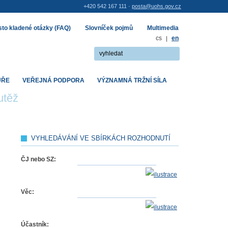
+420 542 167 111 ·
posta@uohs.gov.cz
to kladené otázky (FAQ)
Slovníček pojmů
Multimedia
cs
|
en
UŘE
VEŘEJNÁ PODPORA
VÝZNAMNÁ TRŽNÍ SÍLA
utěž
VYHLEDÁVÁNÍ VE SBÍRKÁCH ROZHODNUTÍ
ČJ nebo SZ:
Věc:
Účastník: