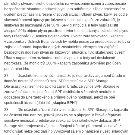
plní úlohy plynárenského dispečinku na vymezeném území a zabezpečuje
bezpečnostní standard dodávek plynu pro odběratele z řad domácností za
účelem předcházení a řešení krizových situací. Objem plynu, který lze podle
slovenské právní úpravy pro krizové situace zabezpečit ze zahraničí, je
limitován do maximální výše 50 %. SPP distribúcia si tedy musí zajistit
alespoň 50% objem plynu prostřednictvím k tomu určených zásobníků plynu,
tedy i zásobníku v Dolních Bojanovicích. Uvolnit zarezervovanou kapacitu
v zásobníku v Dolních Bojanovicích by mohla pouze za předpokladu, že by si
zajistila náhradní kapacitu v jiných zásobnících určených pro zajištění
bezpečnosti dodávek plynu při krizových situacích. Tyto skutečnosti ovšem
Úřad v napadeném rozhodnutí nebral v potaz, a tedy ani dostatečně
neprokázal, že mohlo být 100 % kapacity zásobníku uvolněno pro účely
primárního trhu.
27. Účastník řízení rovněž namítá, že je nepravdivý argument Úřadu o
finanční neutralitě obchodů mezi SPP distribúcia a SPP Storage.
Dle účastníka řízení neplatí dílčí závěr Úřadu, že výnos SPP Storage je
zároveň nákladem společnosti SPP distribúcia s finančně neutrálním
dopadem do Energetického a průmyslového holdingu, jehož se obě
společnosti účastní (dále též „
skupina EPH
“).
28. Dle účastníka řízení dále tvrzení Úřadu, že SPP Storage by kapacitu
na českém trhu nabízel, jelikož jinak by se o připojení k české přepravní
soustavě nesnažil, představuje spekulaci bez jakéhokoliv důkazu. SPP
Storage sice projevoval zájem o připojení k české přepravní soustavě, z
tohoto však nelze bez dalšího vyvozovat zájem o nabízení služeb skladování