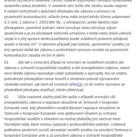
právně významný následek, čemuž ostatně odpovídala i tehdejší systematika
správního práva trestního. V uvedené věci došlo dle závěru soudu nejprve
k vydání rozhodnutí o spáchání přestupku dle zákona o provozu na
pozemních komunikacích, ačkoliv tomu mělo bránit tehdy účinné ustanovení
§ 2 odst. 1 zákona č. 200/1990 Sb., o přestupcích, podle kterého bylo
přestupkem „
zaviněné jednání, které porušuje nebo ohrožuje zájem
společnosti a je za přestupek výslovně označeno v tomto nebo jiném zákoně,
nejde-li o jiný správní delikt postižitelný podle zvláštních právních předpisů
anebo o trestný čin
“. V takovém případě pak bránila „správnému“ postihu za
jiný správní delikt dle zákona o podmínkách provozu vozidel na pozemních
komunikacích zásada
ne bis in idem
.
61. Jde tak o zcela jiný případ ve srovnání se souběhem postihu dle
zákona o ochraně hospodářské soutěže a dle energetického zákona, neboť
mezi těmito zákony neexistuje vztah subsidiarity a speciality. Ani ve vztahu
jednotlivým přestupkům nelze hovořit o shodném
právně významném
následku jednání
, jak jsem již rozebral výše
[11]
, co do svého významu se
předmětné přestupky doplňují, nikoliv překrývají.
62. Výše uvedené závěry platí tím spíše v případě srovnání cílů
energetického zákona a regulace obsažené ve Smlouvě o fungování
Evropské unie, kdy předmětem soutěžněprávní regulace obsažené ve
Smlouvě o fungování Evropské unie aplikované Úřadem je ochrana
hospodářské soutěže s ohledem na možné překážky pro obchod mezi
členskými státy, které mohou vyplývat z protisoutěžního jednání. Ustálená
judikatura správních soudů akceptuje souběh postihu za porušení Smlouvy o
fungování Evropské unie a za porušení zákona o ochraně hospodářské