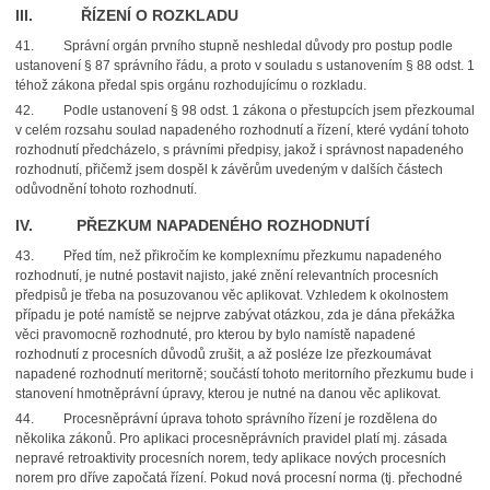
III. ŘÍZENÍ O ROZKLADU
41. Správní orgán prvního stupně neshledal důvody pro postup podle
ustanovení § 87 správního řádu, a proto v souladu s ustanovením § 88 odst. 1
téhož zákona předal spis orgánu rozhodujícímu o rozkladu.
42. Podle ustanovení § 98 odst. 1 zákona o přestupcích jsem přezkoumal
v celém rozsahu soulad napadeného rozhodnutí a řízení, které vydání tohoto
rozhodnutí předcházelo, s právními předpisy, jakož i správnost napadeného
rozhodnutí, přičemž jsem dospěl k závěrům uvedeným v dalších částech
odůvodnění tohoto rozhodnutí.
IV. PŘEZKUM NAPADENÉHO ROZHODNUTÍ
43. Před tím, než přikročím ke komplexnímu přezkumu napadeného
rozhodnutí, je nutné postavit najisto, jaké znění relevantních procesních
předpisů je třeba na posuzovanou věc aplikovat. Vzhledem k okolnostem
případu je poté namístě se nejprve zabývat otázkou, zda je dána překážka
věci pravomocně rozhodnuté, pro kterou by bylo namístě napadené
rozhodnutí z procesních důvodů zrušit, a až posléze lze přezkoumávat
napadené rozhodnutí meritorně; součástí tohoto meritorního přezkumu bude i
stanovení hmotněprávní úpravy, kterou je nutné na danou věc aplikovat.
44. Procesněprávní úprava tohoto správního řízení je rozdělena do
několika zákonů. Pro aplikaci procesněprávních pravidel platí mj. zásada
nepravé retroaktivity procesních norem, tedy aplikace nových procesních
norem pro dříve započatá řízení. Pokud nová procesní norma (tj. přechodné