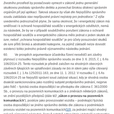
životního prostředí by postačovalo vymezit v zákoně jednu generální
skutkovou podstatu správního deliktu a ponechat širokou diskreci správním
orgánům při její aplikaci. Taková situace by však dle Nejvyššího správního
soudu zakládala stav nepřípustné právní nejistoty pro jednotlivce
.“ Z výše
uvedeného jednoznačně plyne, že sama okolnost, že i energetický zákon má
směřovat i k ochraně hospodářské soutěže v energetických odvětvích, nemá
za následek, že by se v případě souběžného porušení zákona o ochraně
hospodářské soutěže a energetického zákona mělo jednat o jeden skutek
de
iure
, neboť „ochrana hospodářské soutěže“ je pro účely posuzování skutků
de iure
příliš široká a abstraktní kategorie, na jejímž základě nelze dovodit
existenci toliko jednoho právně významného následku jednání.
60. Ve prospěch argumentace účastníka řízení nesvědčí ani závěry
plynoucí z rozsudku Nejvyššího správního soudu ze dne 3. 6. 2015, č. j. 6 As
106/2014-25. Tento rozsudek je předně založen na shodných obecných
závěrech týkajících se uplatňování zásady
ne bis in idem
jako výše citovaný
rozsudek č. j. 1 As 125/2011-163, ze dne 11. 1. 2012. V rozsudku č. j. 6 As
106/2014-25 se Nejvyšší správní soud zabýval situací, kdy je shodná osoba
dvakrát sankcionována jako rozdílný subjekt protiprávního jednání, nejprve
jako řidič – fyzická osoba dopouštějící se přestupku dle zákona č. 361/2000
Sb., o provozu na pozemních komunikacích a o změnách některých zákonů,
ve znění pozdějších předpisů (dále též „
zákon o provozu na pozemních
komunikacích
“), posléze jako provozovatel vozidla – podnikající fyzická
osoba dopouštějící se jiného správního deliktu dle zákona o podmínkách
provozu vozidel na pozemních komunikacích
[10]
, za jednání mající shodný