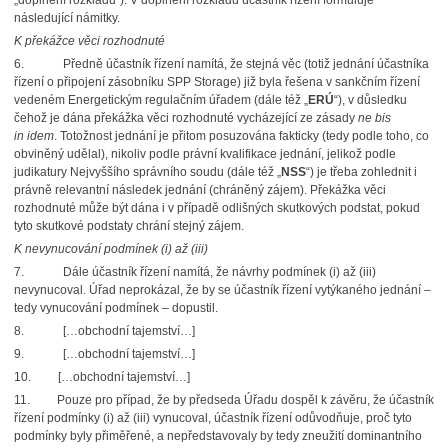
„doplnění rozkladu“). V doplnění rozkladu účastník řízení formuluje
následující námitky.
K překážce věci rozhodnuté
6. Předně účastník řízení namítá, že stejná věc (totiž jednání účastníka
řízení o připojení zásobníku SPP Storage) již byla řešena v sankčním řízení
vedeném Energetickým regulačním úřadem (dále též „
ERÚ
“), v důsledku
čehož je dána překážka věci rozhodnuté vycházející ze zásady
ne bis
in idem
. Totožnost jednání je přitom posuzována fakticky (tedy podle toho, co
obviněný udělal), nikoliv podle právní kvalifikace jednání, jelikož podle
judikatury Nejvyššího správního soudu (dále též „
NSS
“) je třeba zohlednit i
právně relevantní následek jednání (chráněný zájem). Překážka věci
rozhodnuté může být dána i v případě odlišných skutkových podstat, pokud
tyto skutkové podstaty chrání stejný zájem.
K nevynucování podmínek (i) až (iii)
7. Dále účastník řízení namítá, že návrhy podmínek (i) až (iii)
nevynucoval. Úřad neprokázal, že by se účastník řízení vytýkaného jednání –
tedy vynucování podmínek – dopustil.
8. […obchodní tajemství…]
9. […obchodní tajemství…]
10. […obchodní tajemství…]
11. Pouze pro případ, že by předseda Úřadu dospěl k závěru, že účastník
řízení podmínky (i) až (iii) vynucoval, účastník řízení odůvodňuje, proč tyto
podmínky byly přiměřené, a nepředstavovaly by tedy zneužití dominantního