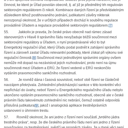
činnost, ke které je Úřad povolán obecně, tj. ať již je předmětný trh regulován
sektorovým regulátorem či nikoli. Kombinace daných řízení je předvídatelným
důsledkem téhož postihovaného jednání, judikaturní závěry nikterak
nerozporují okolnost, že v určitých případech dochází k souběhu regulace
prováděné Úřadem a regulace prováděné sektorovým regulátorem.
[7]
55. Jakkoliv je pravda, že české právo obecně nad rámec zásad
stanovených v Hlavě II správního řádu nevyžaduje bližší součinnost mezi
sektorovými regulátory a Úřadem, v nyní projednávané věci to byl
Energetický regulační úřad, který Úřadu podal podnět k zahájení správního
řízení a zároveň zaslal Úřadu relevantní podklady, které získal při výkonu své
regulační činnosti.
[8]
Součinnost mezi jednotlivými správními orgány ovšem
nemůže mít dopad na nezávislost jejich rozhodování, proto není na újmu
součinnosti mezi Úřadem a ERÚ, že řízení vedené u ERÚ neskončilo
vydáním pravomocného sankčního rozhodnutí.
56. Je rovněž dána i časová souvislost, neboť obě řízení se částečně
navzájem překrývala. Zohlednění předcházející sankce v této konkrétní věci
nepřichází do úvahy, neboť řízení u Energetického regulačního úřadu nebylo
ukončeno vydáním pravomocného sankčního rozhodnutí, obecně ale v české
právním řádu takovémuto zohlednění nic nebrání, čemuž ostatně odpovídá
příslušná judikatura
[9]
, jakož i analogická aplikace trestněprávních
ustanovení o úhrnném trestu.
57. Rovněž okolnost, že ani jedno z řízení není součástí „tvrdého jádra
trestního práva“, resp. že dle českého právního řádu není ani jedno z řízení
považováno za trestněprávní, svědčí ve prospěch závěru, že v dané věci není