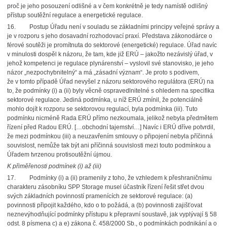
proč je jeho posouzení odlišné a v čem konkrétně je tedy namístě odlišný
přístup soutěžní regulace a energetické regulace.
16. Postup Úřadu není v souladu se základními principy veřejné správy a
je v rozporu s jeho dosavadní rozhodovací praxí. Představa zákonodárce o
férové soutěži je promítnuta do sektorové (energetické) regulace. Úřad navíc
v minulosti dospěl k názoru, že tam, kde již ERÚ – jakožto nezávislý úřad, v
jehož kompetenci je regulace plynárenství – vyslovil své stanovisko, je jeho
názor „nezpochybnitelný“ a má „zásadní význam“. Je proto s podivem,
že v tomto případě Úřad nevyšel z názoru sektorového regulátora (ERÚ) na
to, že podmínky (i) a (ii) byly věcně ospravedlnitelné s ohledem na specifika
sektorové regulace. Jediná podmínka, u níž ERÚ zmínil, že potenciálně
mohlo dojít k rozporu se sektorovou regulací, byla podmínka (iii). Tuto
podmínku nicméně Rada ERÚ přímo nezkoumala, jelikož nebyla předmětem
řízení před Radou ERÚ. […obchodní tajemství…] Navíc i ERÚ dříve potvrdil,
že mezi podmínkou (iii) a neuzavřením smlouvy o připojení nebyla příčinná
souvislost, nemůže tak být ani příčinná souvislosti mezi touto podmínkou a
Úřadem tvrzenou protisoutěžní újmou.
K přiměřenosti podmínek (i) až (iii)
17. Podmínky (i) a (ii) pramenily z toho, že vzhledem k přeshraničnímu
charakteru zásobníku SPP Storage musel účastník řízení řešit střet dvou
svých základních povinností pramenících ze sektorové regulace: (a)
povinnosti připojit každého, kdo o to požádá, a (b) povinnosti zajišťovat
neznevýhodňující podmínky přístupu k přepravní soustavě, jak vyplývají § 58
odst. 8 písmena c) a e) zákona č. 458/2000 Sb., o podmínkách podnikání a o