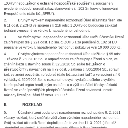
„ZOHS“ nebo „
zákon o ochraně hospodářské soutěže
“) a současně v
uvedeném období porušil zákaz stanovený v čl. 102 Smlouvy o fungování
Evropské unie (dále též „SFEU“).
2. Druhým výrokem napadeného rozhodnutí Úřad účastníku řízení dle
§ 11 odst. 2 ZOHS ve spojení s § 21h odst. 1 ZOHS do budoucna zakázal
jednání vymezené ve výroku I. napadeného rozhodnutí.
3. Ve třetím výroku napadeného rozhodnutí Úřad uložil účastníku řízení
za přestupek dle § 22a odst. 1 písm. c) ZOHS a za porušení čl. 102 SFEU
popsané ve výroku I. napadeného rozhodnutí pokutu ve výši 10 000 000 Kč.
4. Čtvrtým výrokem napadeného rozhodnutí Úřad uložil dle § 95 odst.
1 zákona č. 250/2016 Sb., o odpovědnosti za přestupky a řízení o nich, ve
znění nálezu Ústavního soudu č. 325/2020 Sb. (dále též „
zákon o
přestupcích
“) v návaznosti na § 79 odst. 5 zákona č. 500/2004 Sb., správní
řád, ve znění pozdějších předpisů (dále též „správní řád“) a ve spojení s § 6
vyhlášky č. 520/2005 Sb., o rozsahu hotových výdajů a ušlého z výdělku,
které správní orgán hradí jiným osobám, a o výši paušální částky nákladů
řízení, ve znění pozdějších předpisů účastníku řízení povinnost uhradit
náklady řízení paušální částkou 3 500 Kč.
II. ROZKLAD
5. Účastník řízení podal proti napadenému rozhodnutí dne 9. 2. 2021
včasný rozklad, který směřuje vůči všem výrokům napadeného rozhodnutí.
Svůj rozklad účastník řízení doplnil podáním ze dne 11. 3. 2021 (dále též