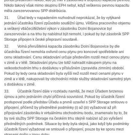
pořídit především někdo, kdo již měl v zásobníku k dispozici kapacitu pevnou.
Nikdo takový však mimo skupinu EPH nebyl, když veškerou pevnou kapacitu
měla zarezervovanou SPP distribúcia.
31. Úřad tedy v napadeném rozhodnutí neprokázal, že by vytýkané
jednání účastníka řízení způsobilo soutěžní újmu. Většina pracovního objemu
a veškerý vtláčecí/těžební výkon v zásobníku Dolní Bojanovice byl
zarezervován a na trhu by nabídnut být nemohl, i pokud by byl zásobník SPP
Storage připojen k české přepravní soustavě.
32. Volná přerušitelná kapacita zásobníku Dolní Bojanovice by dle
účastníka řízení nemohla ovlivnit cenu plynu pro koncové spotřebitele ani
cenu skladování. Cenu skladování určuje především rozdíl mezi cenou plynu
v zimě a v létě. Skladování plynu lze totiž nahradit nákupem plynu na
velkoobchodním trhu s dodávkou v příslušném (zpravidla zimním) období.
Pokud by tedy cena skladování byla vyšší než rozdíl mezi cenami plynu v
zimě a v létě, nakupovali by obchodníci místo služby skladování samotný plyn
s dodávkou v zimě.
33. Účastník řízení dále v rozkladu namítá, že mezi Úřadem tvrzenou
újmou a jeho jednáním chybí příčinná souvislost. Pokud by účastník řízení
postupoval podle představ Úřadu a prvně uzavřel s SPP Storage smlouvu o
připojení, přičemž by předmětné podmínky (i) až (iii) vyžadoval až při
připojování zásobníku k virtuálnímu obchodnímu bodu, znamenalo by to, že
by své služby SPP Storage na českém trhu stejně nabízel až po vyřešení
předmětných podmínek. Situace by tedy byla stejná, jako když tyto podmínky
účastník řízení vyžadoval ve smlouvě o připojení, pouze by ke sporu mezi
stranami došlo v jinou dobu.