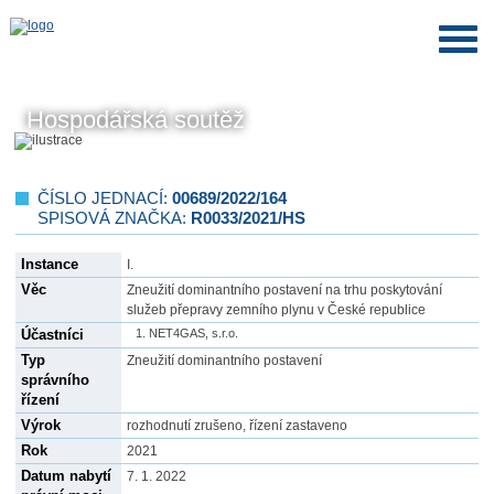
Hospodářská soutěž
ČÍSLO JEDNACÍ:
00689/2022/164
SPISOVÁ ZNAČKA:
R0033/2021/HS
Instance
I.
Věc
Zneužití dominantního postavení na trhu poskytování
služeb přepravy zemního plynu v České republice
Účastníci
NET4GAS, s.r.o.
Typ
Zneužití dominantního postavení
správního
řízení
Výrok
rozhodnutí zrušeno, řízení zastaveno
Rok
2021
Datum nabytí
7. 1. 2022