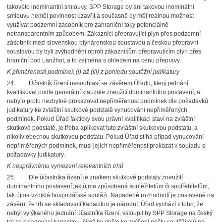
takovéto inominantní smlouvy. SPP Storage by ani takovou inominátní
smlouvu neměl povinnost uzavřít a současně by měl reálnou možnost
využívat podzemní zásobník pro zahraniční toky potenciálně
netransparentním způsobem. Zákazníci přepravující plyn přes podzemní
zásobník mezi slovenskou plynárenskou soustavou a českou přepravní
soustavou by byli zvýhodněni oproti zákazníkům přepravujícím plyn přes
hraniční bod Lanžhot, a to zejména s ohledem na cenu přepravy.
K přiměřenosti podmínek (i) až (iii) z pohledu soutěžní judikatury
24. Účastník řízení nesouhlasí se závěrem Úřadu, který jednání
kvalifikoval podle generální klauzule zneužití dominantního postavení, a
nebylo proto nezbytné prokazovat nepřiměřenost podmínek dle požadavků
judikatury ke zvláštní skutkové podstatě vynucování nepřiměřených
podmínek. Pokud Úřad fakticky svou právní kvalifikaci staví na zvláštní
skutkové podstatě, je třeba aplikovat tuto zvláštní skutkovou podstatu, a
nikoliv obecnou skutkovou podstatu. Pokud Úřad stíhá případ vynucování
nepřiměřených podmínek, musí jejich nepřiměřenost prokázat v souladu s
požadavky judikatury.
K nesprávnému vymezení relevantních trhů
25. Dle účastníka řízení je znakem skutkové podstaty zneužití
dominantního postavení jak újma způsobená soutěžitelům či spotřebitelům,
tak újma vzniklá hospodářské soutěži. Napadené rozhodnutí je postavené na
závěru, že trh se skladovací kapacitou je národní. Úřad vychází z toho, že
nebýt vytýkaného jednání účastníka řízení, vstoupil by SPP Storage na český