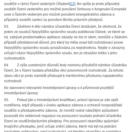
soutěže v rámci řízení vedených Úřadem
[12]
, tím spíše je proto přípustný
souběh řízení vedeného pro možné porušení Smlouvy o fungování Evropské
unie s řízením vedeným pro možné porušení energetického zákona a
případný souběh sankcí za porušení těchto právních předpisů.
63. Závěrem k této námitce účastníka řízení dodávám, že okolnost, že
jeden ze soudců Nejvyššího správního soudu publikoval článek, ve které se
mj. zabýval problematikou aplikace zásady
ne bis in idem
, nemůže v žádném
případě představovat důvod, pro který by měla snad být rozhodovací praxe
Nejvyššího správního soudu považována za nejednotnou. Nejde o závazný,
určující názor Nejvyššího správního soudu, ten je obsažen toliko v jeho
rozhodnutích.
64. Z výše uvedených důvodů tedy nemohu přisvědčit námitce účastníka
řízení, že v řízení nastala překážka věci pravomocně rozhodnuté. Za tohoto
stavu věci je proto namístě přistoupit k meritornímu přezkumu napadeného
rozhodnutí.
Ke stanovení relevantní hmotněprávní úpravy a k příznivosti pozdější
hmotněprávní úpravy
65. Pokud jde o hmotněprávní kvalifikaci, právní úprava je zde opět
rozdělena, když připadá v úvahu aplikace zákona o ochraně hospodářské
soutěže a přestupkového zákona. Je rovněž nutné náležitým způsobem
posoudit vliv sektorové regulace na posouzení souladu jednání účastníka
řízení se soutěžněprávními předpisy. Pro posouzení okamžiku spáchání
trvajícího přestupku, jenž určuje znění zákona, které má být na jednání
pachatele aplikováno, není rozhodující, od kterého okamžiku je naplněna