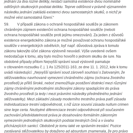
jednání za dva různé delikty, nestačí samotná existence dvou nominálně
odlišných skutkových podstat deliktu. Teprve odlišnost v právně významném
následku jednání zakládá existenci dvou samostatných skutků, o nichž je
možné vést samostatná řízení
.“
59. V případě zákona o ochraně hospodářské soutěže je zákonem
chráněným zájmem existenční ochrana hospodářské soutěže (neboli
ochrana hospodářské soutěže proti jejímu omezování). Za jeden z důvodů
existence energetického zákona je možné považovat ochranu hospodářské
soutěže v energetických odvětvích, byť např. důvodová zpráva k tomuto
zákonu takovýto účel zákona výslovně neuvádí. Výše uvedené ovšem
nedostačuje k tomu, aby bylo možno hovořit o jednom skutku de iure. Na
obdobné případy přitom Nejvyšší správní soud výslovně pamatuje
v citovaném rozsudku č. j. 1 As 125/2011-163, ze dne 11. 1. 2012, kde k tomu
uvádí následující: „
Nejvyšší správní soud zároveň souhlasí s žalovaným, že
stěžovatelkou navrhované vymezení chráněného zájmu (ochrana životního
prostředí) je příliš široké, neboť znemožňuje postižení distinkcí mezi různými
zájmy chráněnými jednotlivými složkovými zákony spadajícími do práva
životního prostředí (a tedy i mezi právními následky předmětného jednání
stěžovatelky). Mezi základní zásady moderního trestního práva patří zásada
individualizace trestní odpovědnosti, s níž úzce souvisí zásada nullum crimen
sine lege certa. Nezbytné diferenciace trestní odpovědnosti při současném
zachování předvídatelnosti práva je dosahováno formálním zákonným
vymezením jednotlivých skutkových podstat trestných činů a v úvahu
přicházejících sankcí. Obdobně je tomu také ve správním trestání. Pozice
zastávaná stěžovatelkou by dotaženo ad absurdum znamenala, že pro právo