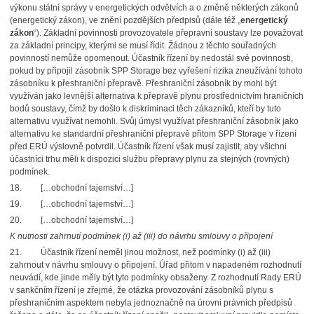
výkonu státní správy v energetických odvětvích a o změně některých zákonů
(energetický zákon), ve znění pozdějších předpisů (dále též „
energetický
zákon
“). Základní povinnosti provozovatele přepravní soustavy lze považovat
za základní principy, kterými se musí řídit. Žádnou z těchto souřadných
povinností nemůže opomenout. Účastník řízení by nedostál své povinnosti,
pokud by připojil zásobník SPP Storage bez vyřešení rizika zneužívání tohoto
zásobníku k přeshraniční přepravě. Přeshraniční zásobník by mohl být
využíván jako levnější alternativa k přepravě plynu prostřednictvím hraničních
bodů soustavy, čímž by došlo k diskriminaci těch zákazníků, kteří by tuto
alternativu využívat nemohli. Svůj úmysl využívat přeshraniční zásobník jako
alternativu ke standardní přeshraniční přepravě přitom SPP Storage v řízení
před ERÚ výslovně potvrdil. Účastník řízení však musí zajistit, aby všichni
účastníci trhu měli k dispozici službu přepravy plynu za stejných (rovných)
podmínek.
18. […obchodní tajemství…]
19. […obchodní tajemství…]
20. […obchodní tajemství…]
K nutnosti zahrnutí podmínek (i) až (iii) do návrhu smlouvy o připojení
21. Účastník řízení neměl jinou možnost, než podmínky (i) až (iii)
zahrnout v návrhu smlouvy o připojení. Úřad přitom v napadeném rozhodnutí
neuvádí, kde jinde měly být tyto podmínky obsaženy. Z rozhodnutí Rady ERÚ
v sankčním řízení je zřejmé, že otázka provozování zásobníků plynu s
přeshraničním aspektem nebyla jednoznačně na úrovni právních předpisů