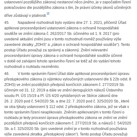
ustanovení pozdějšího zákona) nestanoví něco jiného, je v započatém řízení
pokračováno dle pozdějšího zákona s tím, že právní účinky úkonů učiněných
[2]
dříve zůstávají v platnosti.
45. Napadené rozhodnutí bylo vydáno dne 27. 1. 2021, přičemž Úřad
aplikoval procesněprávní ustanovení zákona o ochraně hospodářské
soutěže ve znění zákona č. 262/2017 Sb. účinného od 1. 9. 2017 (pro
uvedené aktuální znění jsou v tomto rozhodnutí rovněž používány výše
zavedené zkratky „ZOHS“ a „zákon o ochraně hospodářské soutěže“). Tento
postup Úřadu považuji za správný a zákonný. Znění relevantní
procesněprávní úpravy zákona o ochraně hospodářské soutěže účinné
v době od zahájení tohoto správního řízení se totiž až do vydání tohoto
rozhodnutí o rozkladu nezměnilo.
46. V tomto správním řízení Úřad dále aplikoval procesněprávní úpravu
přestupkového zákona (s výjimkou vyloučených ustanovení dle § 22b odst. 8
ZOHS) ve znění pozdějších předpisů končících zákonem č. 277/2019 Sb.
účinným od 31. 12. 2019 a dále ve znění derogujících nálezů Ústavního
soudu Pl. ÚS 15/19 a Pl. ÚS 4/20 vyhlášených ve Sbírce zákonů dne
26. 2. 2020 pod č. 54/2020 Sb. a dne 22. 7. 2020 pod č. 325/2020 Sb., které
se oba týkaly ustanovení § 112 odst. 2 přestupkového zákona, jež se však v
tomto správním řízení neaplikovalo. Zněním aplikovaným v tomto řízení o
rozkladu je tedy procesní úprava přestupkového zákona ve znění ve znění
pozdějších předpisů končících zákonem č. 277/2019 Sb. a nálezů č. 54/2020
Sb. a č. 325/2020 Sb. (pro uvedené znění je v tomto rozhodnutí používána
výše zavedená zkratka „přestupkový zákon“). Tento postup Úřadu považuji