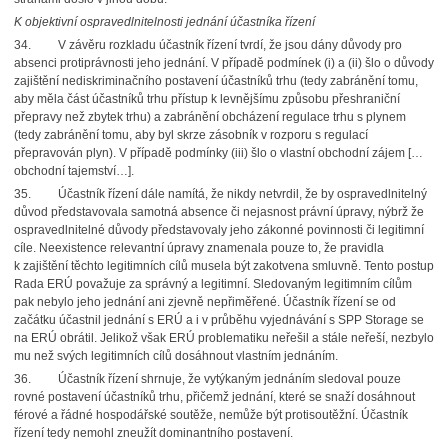
K objektivní ospravedlnitelnosti jednání účastníka řízení
34. V závěru rozkladu účastník řízení tvrdí, že jsou dány důvody pro
absenci protiprávnosti jeho jednání. V případě podmínek (i) a (ii) šlo o důvody
zajištění nediskriminačního postavení účastníků trhu (tedy zabránění tomu,
aby měla část účastníků trhu přístup k levnějšímu způsobu přeshraniční
přepravy než zbytek trhu) a zabránění obcházení regulace trhu s plynem
(tedy zabránění tomu, aby byl skrze zásobník v rozporu s regulací
přepravován plyn). V případě podmínky (iii) šlo o vlastní obchodní zájem […
obchodní tajemství…].
35. Účastník řízení dále namítá, že nikdy netvrdil, že by ospravedlnitelný
důvod představovala samotná absence či nejasnost právní úpravy, nýbrž že
ospravedlnitelné důvody představovaly jeho zákonné povinnosti či legitimní
cíle. Neexistence relevantní úpravy znamenala pouze to, že pravidla
k zajištění těchto legitimních cílů musela být zakotvena smluvně. Tento postup
Rada ERÚ považuje za správný a legitimní. Sledovaným legitimním cílům
pak nebylo jeho jednání ani zjevně nepřiměřené. Účastník řízení se od
začátku účastnil jednání s ERÚ a i v průběhu vyjednávání s SPP Storage se
na ERÚ obrátil. Jelikož však ERÚ problematiku neřešil a stále neřeší, nezbylo
mu než svých legitimních cílů dosáhnout vlastním jednáním.
36. Účastník řízení shrnuje, že vytýkaným jednáním sledoval pouze
rovné postavení účastníků trhu, přičemž jednání, které se snaží dosáhnout
férové a řádné hospodářské soutěže, nemůže být protisoutěžní. Účastník
řízení tedy nemohl zneužít dominantního postavení.