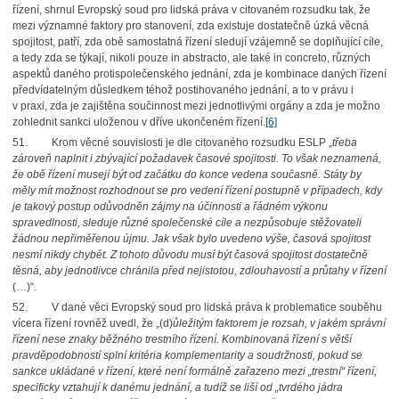
řízení, shrnul Evropský soud pro lidská práva v citovaném rozsudku tak, že
mezi významné faktory pro stanovení, zda existuje dostatečně úzká věcná
spojitost, patří, zda obě samostatná řízení sledují vzájemně se doplňující cíle,
a tedy zda se týkají, nikoli pouze in abstracto, ale také in concreto, různých
aspektů daného protispolečenského jednání, zda je kombinace daných řízení
předvídatelným důsledkem téhož postihovaného jednání, a to v právu i
v praxi, zda je zajištěna součinnost mezi jednotlivými orgány a zda je možno
zohlednit sankci uloženou v dříve ukončeném řízení.
[6]
51. Krom věcné souvislosti je dle citovaného rozsudku ESLP „
třeba
zároveň naplnit i zbývající požadavek časové spojitosti. To však neznamená,
že obě řízení musejí být od začátku do konce vedena současně. Státy by
měly mít možnost rozhodnout se pro vedení řízení postupně v případech, kdy
je takový postup odůvodněn zájmy na účinnosti a řádném výkonu
spravedlnosti, sleduje různé společenské cíle a nezpůsobuje stěžovateli
žádnou nepřiměřenou újmu. Jak však bylo uvedeno výše, časová spojitost
nesmí nikdy chybět. Z tohoto důvodu musí být časová spojitost dostatečně
těsná, aby jednotlivce chránila před nejistotou, zdlouhavostí a průtahy v řízení
(…)“.
52. V dané věci Evropský soud pro lidská práva k problematice souběhu
vícera řízení rovněž uvedl, že „(d)
ůležitým faktorem je rozsah, v jakém správní
řízení nese znaky běžného trestního řízení. Kombinovaná řízení s větší
pravděpodobností splní kritéria komplementarity a soudržnosti, pokud se
sankce ukládané v řízení, které není formálně zařazeno mezi „trestní“ řízení,
specificky vztahují k danému jednání, a tudíž se liší od „tvrdého jádra