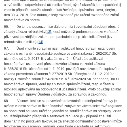
a trvá deliktní odpovědnosti účastníka řízení, nýbrž okamžik jeho spáchání, tj.
v tomto případě okamžik ukončení udržování protiprávního stavu, kterým je
den 30. 4. 2019. Toto datum je tedy rozhodné pro určení rozhodného znění
hmotněprávních norem.
66. Do tohoto posouzení se dále promítá i eventuální působení obecné
zásady zákazu retroaktivity
[13]
, která může být prolomena pouze v případě
příznivosti pozdějšího zákona pro pachatele, resp. účastníka řízení (tzv.
retroaktivita in mitius).
[14]
67. Úřad v tomto správním řízení aplikoval hmotněprávní ustanovení
zákona o ochraně hospodářské soutěže ve znění zákona č. 262/2017 Sb.
účinného od 1. 9. 2017, tj. v aktuálním znění. Úřad dále aplikoval
hmotněprávní ustanovení přestupkového zákona ve znění zákona
č. 285/2018 Sb. účinného od 1. 1. 2019; pozdější novelizace přestupkového
zákona provedená zákonem č. 277/2019 Sb. účinným od 31. 12. 2019 a
nálezy Ústavního soudu č. 54/2020 Sb. a č. 325/2020 Sb. nedopadají na tu
hmotněprávní úpravu, která byla v tomto správním řízení, resp. v řízení o
rozkladu aplikována na odpovědnost účastníka řízení. Proto považuji aplikaci
hmotněprávní úpravy Úřadem v důsledku za správnou a zákonnou.
68. V souvislosti se stanovováním relevantní hmotněprávní úpravy je
ovšem v tomto správním řízení namístě zabývat se vlivem sektorové regulace
na posouzení souladu určitého jednání se soutěžněprávními předpisy. Vztah
soutěžněprávních předpisů a sektorové regulace je v případě zneužití
dominantního postavení takový, že za zneužití dominantního postavení může
být obecně považováno i jednání, které bude v souladu se sektorovou