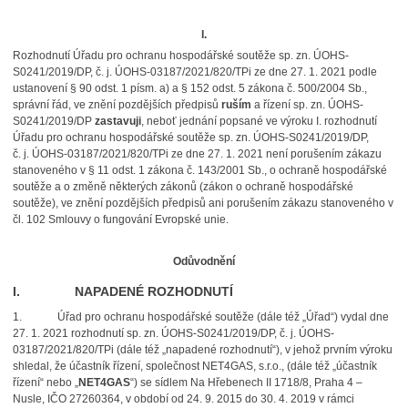
I.
Rozhodnutí Úřadu pro ochranu hospodářské soutěže sp. zn. ÚOHS-
S0241/2019/DP, č. j. ÚOHS-03187/2021/820/TPi ze dne 27. 1. 2021 podle
ustanovení § 90 odst. 1 písm. a) a § 152 odst. 5 zákona č. 500/2004 Sb.,
správní řád, ve znění pozdějších předpisů
ruším
a řízení sp. zn. ÚOHS-
S0241/2019/DP
zastavuji
, neboť jednání popsané ve výroku I. rozhodnutí
Úřadu pro ochranu hospodářské soutěže sp. zn. ÚOHS-S0241/2019/DP,
č. j. ÚOHS-03187/2021/820/TPi ze dne 27. 1. 2021 není porušením zákazu
stanoveného v § 11 odst. 1 zákona č. 143/2001 Sb., o ochraně hospodářské
soutěže a o změně některých zákonů (zákon o ochraně hospodářské
soutěže), ve znění pozdějších předpisů ani porušením zákazu stanoveného v
čl. 102 Smlouvy o fungování Evropské unie.
Odůvodnění
I. NAPADENÉ ROZHODNUTÍ
1. Úřad pro ochranu hospodářské soutěže (dále též „Úřad“) vydal dne
27. 1. 2021 rozhodnutí sp. zn. ÚOHS-S0241/2019/DP, č. j. ÚOHS-
03187/2021/820/TPi (dále též „napadené rozhodnutí“), v jehož prvním výroku
shledal, že účastník řízení, společnost NET4GAS, s.r.o., (dále též „účastník
řízení“ nebo „
NET4GAS
“) se sídlem Na Hřebenech II 1718/8, Praha 4 –
Nusle, IČO 27260364, v období od 24. 9. 2015 do 30. 4. 2019 v rámci