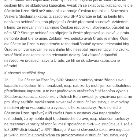
trh se skladovací kapacitou, čímž by došlo ke zvýšení počtu soutěžitelů na
českém trhu se skladovací kapacitou. Avšak trh se skladovací kapacitou je dle
účastníka řízení širší než národní a zahrnuje Českou republiku i Slovensko.
Veškerá (dostupná) kapacita zásobníku SPP Storage je tak na tomto trhu
nabízena nehledě na jeho připojení k české přepravní soustavě. Vzhledem
k tomu, že relevantní trh zahrnuje Českou republiku i Slovensko, působil na
něm SPP Storage nehledě na připojení k české přepravní soustavě, a proto
nemohlo dojít k jeho újmě. Základní východisko úvah Úřadu je mylné, Úřad
dle účastníka řízení v napadeném rozhodnutí špatně vymezil relevantní trhy.
Úřad se při vymezování relevantního trhu nezeptal reprezentativního vzorku
soutěžitelů a nezeptal se na relevantní dotazy. Ani získané odpovědi
nesvědčí ve prospěch závěru Úřadu, že trh se skladovací kapacitou je
národní.
K absenci soutěžní újmy
26. Dle účastníka řízení by SPP Storage prakticky skoro žádnou svou
kapacitu na českém trhu nenabízel, resp. nabízet by mohl jen zanedbatelnou
přerušitelnou kapacitu, a to bez jakéhokoliv vtláčecího či těžebního výkonu.
Skladovací kapacita zásobníku v Dolních Bojanovicích je využívána primárně
pro účely zajištění vyváženosti slovenské distribuční soustavy, tj. rovnováhy
množství plynu vstupujícího a vystupujícího ze soustavy. Proto není dle
účastníka řízení správný dílčí závěr Úřadu v odstavci 264 napadeného
rozhodnutí, že by mohlo dojít k jednoduché úpravě, resp. ukončení smlouvy
na rezervaci kapacity zásobníku mezi společností SPP – distribúcia, a.s. (dále
též „
SPP distribúcia
“) a SPP Storage. V rámci slovenské sektorové regulace
je SPP distribúcia považována za provozovatele distribuční soustavy, který