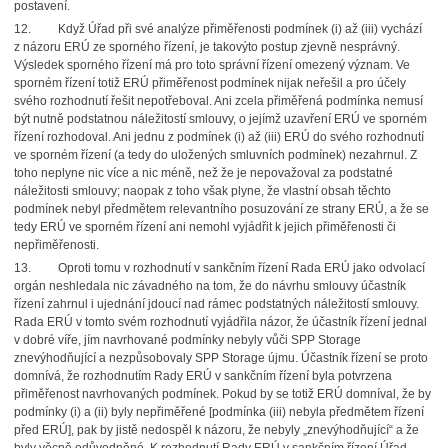
postavení.
12. Když Úřad při své analýze přiměřenosti podmínek (i) až (iii) vychází
z názoru ERÚ ze sporného řízení, je takovýto postup zjevně nesprávný.
Výsledek sporného řízení má pro toto správní řízení omezený význam. Ve
sporném řízení totiž ERÚ přiměřenost podmínek nijak neřešil a pro účely
svého rozhodnutí řešit nepotřeboval. Ani zcela přiměřená podmínka nemusí
být nutně podstatnou náležitostí smlouvy, o jejímž uzavření ERÚ ve sporném
řízení rozhodoval. Ani jednu z podmínek (i) až (iii) ERÚ do svého rozhodnutí
ve sporném řízení (a tedy do uložených smluvních podmínek) nezahrnul. Z
toho neplyne nic více a nic méně, než že je nepovažoval za podstatné
náležitosti smlouvy; naopak z toho však plyne, že vlastní obsah těchto
podmínek nebyl předmětem relevantního posuzování ze strany ERÚ, a že se
tedy ERÚ ve sporném řízení ani nemohl vyjádřit k jejich přiměřenosti či
nepřiměřenosti.
13. Oproti tomu v rozhodnutí v sankčním řízení Rada ERÚ jako odvolací
orgán neshledala nic závadného na tom, že do návrhu smlouvy účastník
řízení zahrnul i ujednání jdoucí nad rámec podstatných náležitostí smlouvy.
Rada ERÚ v tomto svém rozhodnutí vyjádřila názor, že účastník řízení jednal
v dobré víře, jím navrhované podmínky nebyly vůči SPP Storage
znevýhodňující a nezpůsobovaly SPP Storage újmu. Účastník řízení se proto
domnívá, že rozhodnutím Rady ERÚ v sankčním řízení byla potvrzena
přiměřenost navrhovaných podmínek. Pokud by se totiž ERÚ domníval, že by
podmínky (i) a (ii) byly nepřiměřené [podmínka (iii) nebyla předmětem řízení
před ERÚ], pak by jistě nedospěl k názoru, že nebyly „znevýhodňující“ a že