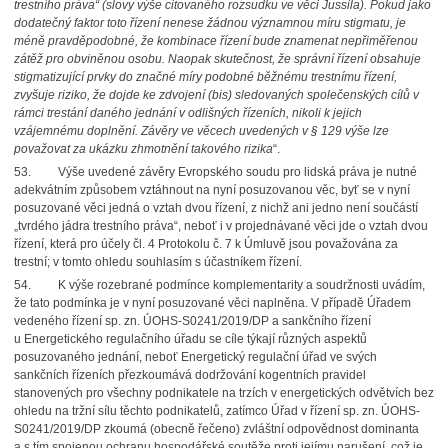
trestního práva“ (slovy výše citovaného rozsudku ve věci Jussila). Pokud jako
dodatečný faktor toto řízení nenese žádnou významnou míru stigmatu, je
méně pravděpodobné, že kombinace řízení bude znamenat nepřiměřenou
zátěž pro obviněnou osobu. Naopak skutečnost, že správní řízení obsahuje
stigmatizující prvky do značné míry podobné běžnému trestnímu řízení,
zvyšuje riziko, že dojde ke zdvojení (bis) sledovaných společenských cílů v
rámci trestání daného jednání v odlišných řízeních, nikoli k jejich
vzájemnému doplnění. Závěry ve věcech uvedených v § 129 výše lze
považovat za ukázku zhmotnění takového rizika
“.
53. Výše uvedené závěry Evropského soudu pro lidská práva je nutné
adekvátním způsobem vztáhnout na nyní posuzovanou věc, byť se v nyní
posuzované věci jedná o vztah dvou řízení, z nichž ani jedno není součástí
„tvrdého jádra trestního práva“, neboť i v projednávané věci jde o vztah dvou
řízení, která pro účely čl. 4 Protokolu č. 7 k Úmluvě jsou považována za
trestní; v tomto ohledu souhlasím s účastníkem řízení.
54. K výše rozebrané podmínce komplementarity a soudržnosti uvádím,
že tato podmínka je v nyní posuzované věci naplněna. V případě Úřadem
vedeného řízení sp. zn. ÚOHS-S0241/2019/DP a sankčního řízení
u Energetického regulačního úřadu se cíle týkají různých aspektů
posuzovaného jednání, neboť Energetický regulační úřad ve svých
sankčních řízeních přezkoumává dodržování kogentních pravidel
stanovených pro všechny podnikatele na trzích v energetických odvětvích bez
ohledu na tržní sílu těchto podnikatelů, zatímco Úřad v řízení sp. zn. ÚOHS-
S0241/2019/DP zkoumá (obecně řečeno) zvláštní odpovědnost dominanta
a s tím spojenou ochranu hospodářské soutěže proti jejímu narušení, což je