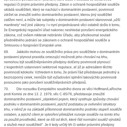
regulací či jinými právními předpisy. Zákon o ochraně hospodářské soutěže
ukládá soutěžiteli, který se nachází v dominantním postavení, povinnost
zdržet se zneužití svého dominantního postavení, kterou jiný soutěžitel
zatížen není, a může tak subjektu v dominantním postavení stanovovat „užší
mantinely“ než jiné zákony. I v nyní projednávané věci ostatně došlo k tomu,
že Energetický regulační úřad nakonec neshledal porušení energetického
zákona, což ovšem nikterak nebránilo Úřadu, aby přezkoumal soulad
předmětného jednání se zákonem o ochraně hospodářské soutěže a
Smlouvou o fungování Evropské unie.
69. Jakkoliv mohou ze soutěžního práva pro soutěžitele v dominantním
postavení plynout pravidla omezující možnosti jeho chování na trhu,
nemohou být soutěžněprávními předpisy dotčeny povinnosti plynoucí
z kogentních ustanovení sektorové regulace, ať již je adresátem těchto
povinností kdokoliv. Vzhledem k tomu, že právní řád představuje jednotný a
bezrozporný celek, nemůže být vyžadování splnění takovýchto povinnosti
posouzeno jako porušení soutěžněprávních předpisů.
70. Dle rozsudku Evropského soudního dvora ve věci Hoffman/LaRoche
proti Komisi ze dne 13. 2. 1979, věc C-85/76, představuje zneužití
dominantního postavení „
objektivní pojem, který vystihuje způsoby chování
podniku v dominantním postavení, jejichž podstatou je ovlivnění struktury
trhu, v němž je na základě přítomnosti dominantního podniku stupeň soutěže
oslaben, a jejichž cílem je vytvoření překážek rozvoje soutěže na tomto trhu
za použití prostředků, které se liší od těch, které řídí normální soutěž výrobků
a služeb mezi soutěžiteli
“. Je-li tedy určitý trh či sektor právními předpisy