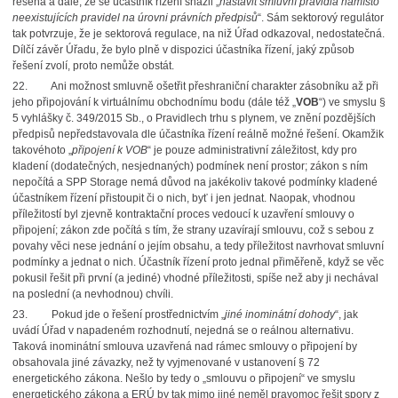
řešena a dále, že se účastník řízení snažil „
nastavit smluvní pravidla namísto
neexistujících pravidel na úrovni právních předpisů
“. Sám sektorový regulátor
tak potvrzuje, že je sektorová regulace, na niž Úřad odkazoval, nedostatečná.
Dílčí závěr Úřadu, že bylo plně v dispozici účastníka řízení, jaký způsob
řešení zvolí, proto nemůže obstát.
22. Ani možnost smluvně ošetřit přeshraniční charakter zásobníku až při
jeho připojování k virtuálnímu obchodnímu bodu (dále též „
VOB
“) ve smyslu §
5 vyhlášky č. 349/2015 Sb., o Pravidlech trhu s plynem, ve znění pozdějších
předpisů nepředstavovala dle účastníka řízení reálně možné řešení. Okamžik
takovéhoto „
připojení k VOB
“ je pouze administrativní záležitost, kdy pro
kladení (dodatečných, nesjednaných) podmínek není prostor; zákon s ním
nepočítá a SPP Storage nemá důvod na jakékoliv takové podmínky kladené
účastníkem řízení přistoupit či o nich, byť i jen jednat. Naopak, vhodnou
příležitostí byl zjevně kontraktační proces vedoucí k uzavření smlouvy o
připojení; zákon zde počítá s tím, že strany uzavírají smlouvu, což s sebou z
povahy věci nese jednání o jejím obsahu, a tedy příležitost navrhovat smluvní
podmínky a jednat o nich. Účastník řízení proto jednal přiměřeně, když se věc
pokusil řešit při první (a jediné) vhodné příležitosti, spíše než aby ji nechával
na poslední (a nevhodnou) chvíli.
23. Pokud jde o řešení prostřednictvím „
jiné inominátní dohody
“, jak
uvádí Úřad v napadeném rozhodnutí, nejedná se o reálnou alternativu.
Taková inominátní smlouva uzavřená nad rámec smlouvy o připojení by
obsahovala jiné závazky, než ty vyjmenované v ustanovení § 72
energetického zákona. Nešlo by tedy o „smlouvu o připojení“ ve smyslu
energetického zákona a ERÚ by tak mimo jiné neměl pravomoc řešit spory z