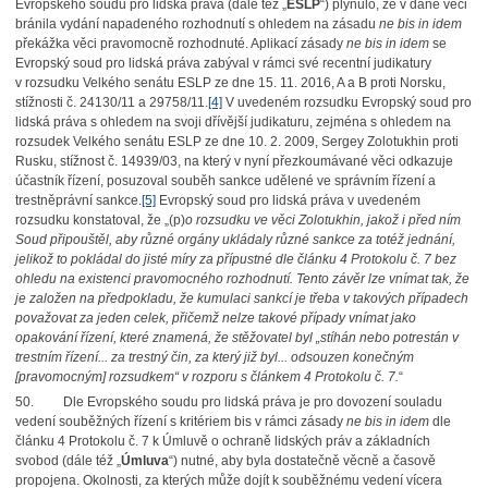
Evropského soudu pro lidská práva (dále též „
ESLP
“) plynulo, že v dané věci
bránila vydání napadeného rozhodnutí s ohledem na zásadu
ne bis in idem
překážka věci pravomocně rozhodnuté. Aplikací zásady
ne bis in idem
se
Evropský soud pro lidská práva zabýval v rámci své recentní judikatury
v rozsudku Velkého senátu ESLP ze dne 15. 11. 2016, A a B proti Norsku,
stížnosti č. 24130/11 a 29758/11.
[4]
V uvedeném rozsudku Evropský soud pro
lidská práva s ohledem na svoji dřívější judikaturu, zejména s ohledem na
rozsudek Velkého senátu ESLP ze dne 10. 2. 2009, Sergey Zolotukhin proti
Rusku, stížnost č. 14939/03, na který v nyní přezkoumávané věci odkazuje
účastník řízení, posuzoval souběh sankce udělené ve správním řízení a
trestněprávní sankce.
[5]
Evropský soud pro lidská práva v uvedeném
rozsudku konstatoval, že „(p)
o rozsudku ve věci Zolotukhin, jakož i před ním
Soud připouštěl, aby různé orgány ukládaly různé sankce za totéž jednání,
jelikož to pokládal do jisté míry za přípustné dle článku 4 Protokolu č. 7 bez
ohledu na existenci pravomocného rozhodnutí. Tento závěr lze vnímat tak, že
je založen na předpokladu, že kumulaci sankcí je třeba v takových případech
považovat za jeden celek, přičemž nelze takové případy vnímat jako
opakování řízení, které znamená, že stěžovatel byl „stíhán nebo potrestán v
trestním řízení... za trestný čin, za který již byl... odsouzen konečným
[pravomocným] rozsudkem“ v rozporu s článkem 4 Protokolu č. 7.
“
50. Dle Evropského soudu pro lidská práva je pro dovození souladu
vedení souběžných řízení s kritériem bis v rámci zásady
ne bis in idem
dle
článku 4 Protokolu č. 7 k Úmluvě o ochraně lidských práv a základních
svobod (dále též „
Úmluva
“) nutné, aby byla dostatečně věcně a časově
propojena. Okolnosti, za kterých může dojít k souběžnému vedení vícera