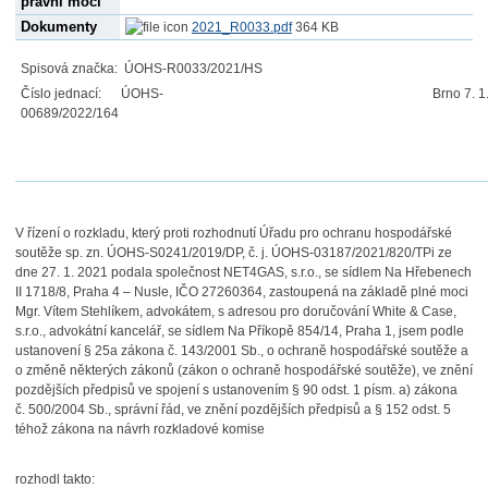
právní moci
Dokumenty
2021_R0033.pdf
364 KB
Spisová značka: ÚOHS-R0033/2021/HS
Číslo jednací: ÚOHS-
Brno 7. 1
00689/2022/164
V řízení o rozkladu, který proti rozhodnutí Úřadu pro ochranu hospodářské
soutěže sp. zn. ÚOHS-S0241/2019/DP, č. j. ÚOHS-03187/2021/820/TPi ze
dne 27. 1. 2021 podala společnost NET4GAS, s.r.o., se sídlem Na Hřebenech
II 1718/8, Praha 4 – Nusle, IČO 27260364, zastoupená na základě plné moci
Mgr. Vítem Stehlíkem, advokátem, s adresou pro doručování White & Case,
s.r.o., advokátní kancelář, se sídlem Na Příkopě 854/14, Praha 1, jsem podle
ustanovení § 25a zákona č. 143/2001 Sb., o ochraně hospodářské soutěže a
o změně některých zákonů (zákon o ochraně hospodářské soutěže), ve znění
pozdějších předpisů ve spojení s ustanovením § 90 odst. 1 písm. a) zákona
č. 500/2004 Sb., správní řád, ve znění pozdějších předpisů a § 152 odst. 5
téhož zákona na návrh rozkladové komise
rozhodl takto: