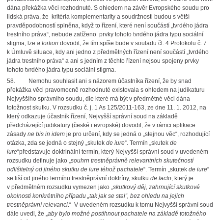
dána překážka věci rozhodnuté. S ohledem na závěr Evropského soudu pro
lidská práva, že kritéria komplementarity a soudržnosti budou s větší
pravděpodobností splněna, když to řízení, které není součástí „tvrdého jádra
trestního práva“, nebude zatíženo prvky tohoto tvrdého jádra typu sociální
stigma, lze
a fortiori
dovodit, že tím spíše bude v souladu čl. 4 Protokolu č. 7
k Úmluvě situace, kdy ani jedno z předmětných řízení není součástí „tvrdého
jádra trestního práva“ a ani s jedním z těchto řízení nejsou spojeny prvky
tohoto tvrdého jádra typu sociální stigma.
58. Nemohu souhlasit ani s názorem účastníka řízení, že by snad
překážka věci pravomocně rozhodnuté existovala s ohledem na judikaturu
Nejvyššího správního soudu, dle které má být v předmětné věci dána
totožnost skutku. V rozsudku č. j. 1 As 125/2011-163, ze dne 11. 1. 2012, na
který odkazuje účastník řízení, Nejvyšší správní soud na základě
předcházející judikatury (české i evropské) dovodil, že v rámci aplikace
zásady
ne bis in idem
je pro určení, kdy se jedná o „stejnou věc“, rozhodující
otázka, zda se jedná o stejný „skutek
de iure
“. Termín „skutek
de
iure
“představuje doktrinální termín, který Nejvyšší správní soud v uvedeném
rozsudku definuje jako „
souhrn trestněprávně relevantních skutečností
odlišitelný od jiného skutku de iure téhož pachatele
“. Termín „skutek
de iure
“
se liší od jiného termínu trestněprávní doktríny, skutku
de facto
, který je
v předmětném rozsudku vymezen jako „
skutkový děj, zahrnující skutkové
okolnosti konkrétního případu „tak jak se stal“, bez ohledu na jejich
trestněprávní relevanci
.“ V uvedeném rozsudku k tomu Nejvyšší správní soud
dále uvedl, že „
aby bylo možné postihnout pachatele na základě totožného