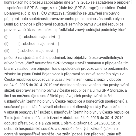
kontraktačního procesu započatého dne 24. 9. 2015 se žadatelem o připojení
– společností SPP Storage, s.r.o. (dále též „SPP Storage“), se sídlem Dolní
Bojanovice, č. p. 891, IČO 24822191, týkajícího se uzavření smlouvy o
připojení touto společností provozovaného podzemního zásobníku plynu
Dolní Bojanovice k přepravní soustavě zemního plynu v České republice
provozované účastníkem řízení předkládal znevýhodňující podmínky, které
(i) […obchodní tajemství…],
(ii) […obchodní tajemství…],
(iii) […obchodní tajemství…],
přičemž na sjednání těchto podmínek bez objektivně ospravedlnitelných
důvodů trval, čímž neumožnil SPP Storage uzavřít smlouvu o připojení
,
a tím
bránil v následném připojení touto společností provozovaného podzemního
zásobníku plynu Dolní Bojanovice k přepravní soustavě zemního plynu v
České republice provozované účastníkem řízení, čímž zneužil v období
od 24. 9. 2015 do 30. 4. 2019 své dominantní postavení na trhu poskytování
služeb přepravy zemního plynu v České republice na újmu SPP Storage, a
tím i na možnou újmu soutěžitelů poptávajících poskytování služeb
uskladňování zemního plynu v České republice a konečných spotřebitelů a
současně potenciálně ovlivnil obchod mezi členskými státy Evropské unie
v oblasti poskytování služeb uskladňování zemního plynu v České republice.
Tímto jednáním se účastník řízení v období od 24. 9. 2015 do 30. 4. 2019
dopustil přestupku dle § 22a odst. 1 písm. c) zákona č. 143/2001 Sb., o
ochraně hospodářské soutěže a o změně některých zákonů (zákon o
ochraně hospodářské soutěže), ve znění pozdějších předpisů (dále též