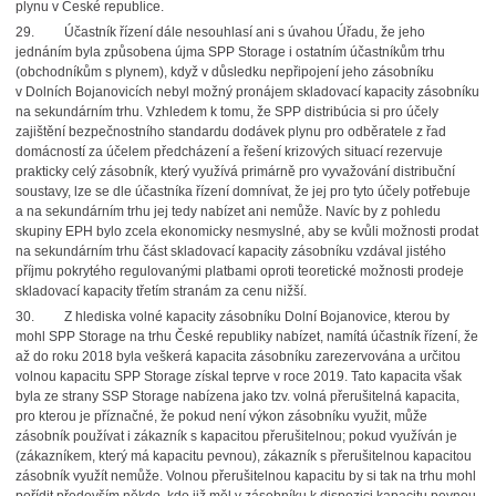
plynu v České republice.
29. Účastník řízení dále nesouhlasí ani s úvahou Úřadu, že jeho
jednáním byla způsobena újma SPP Storage i ostatním účastníkům trhu
(obchodníkům s plynem), když v důsledku nepřipojení jeho zásobníku
v Dolních Bojanovicích nebyl možný pronájem skladovací kapacity zásobníku
na sekundárním trhu. Vzhledem k tomu, že SPP distribúcia si pro účely
zajištění bezpečnostního standardu dodávek plynu pro odběratele z řad
domácností za účelem předcházení a řešení krizových situací rezervuje
prakticky celý zásobník, který využívá primárně pro vyvažování distribuční
soustavy, lze se dle účastníka řízení domnívat, že jej pro tyto účely potřebuje
a na sekundárním trhu jej tedy nabízet ani nemůže. Navíc by z pohledu
skupiny EPH bylo zcela ekonomicky nesmyslné, aby se kvůli možnosti prodat
na sekundárním trhu část skladovací kapacity zásobníku vzdával jistého
příjmu pokrytého regulovanými platbami oproti teoretické možnosti prodeje
skladovací kapacity třetím stranám za cenu nižší.
30. Z hlediska volné kapacity zásobníku Dolní Bojanovice, kterou by
mohl SPP Storage na trhu České republiky nabízet, namítá účastník řízení, že
až do roku 2018 byla veškerá kapacita zásobníku zarezervována a určitou
volnou kapacitu SPP Storage získal teprve v roce 2019. Tato kapacita však
byla ze strany SSP Storage nabízena jako tzv. volná přerušitelná kapacita,
pro kterou je příznačné, že pokud není výkon zásobníku využit, může
zásobník používat i zákazník s kapacitou přerušitelnou; pokud využíván je
(zákazníkem, který má kapacitu pevnou), zákazník s přerušitelnou kapacitou
zásobník využít nemůže. Volnou přerušitelnou kapacitu by si tak na trhu mohl