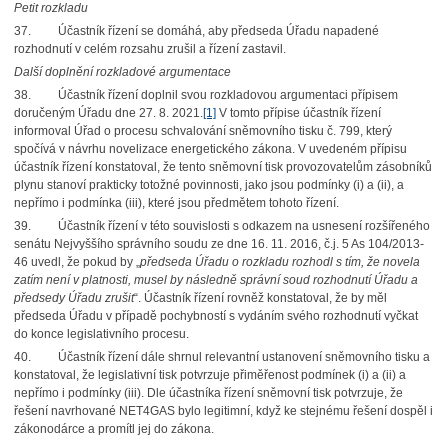
Petit rozkladu
37. Účastník řízení se domáhá, aby předseda Úřadu napadené
rozhodnutí v celém rozsahu zrušil a řízení zastavil.
Další doplnění rozkladové argumentace
38. Účastník řízení doplnil svou rozkladovou argumentaci přípisem
doručeným Úřadu dne 27. 8. 2021.
[1]
V tomto přípise účastník řízení
informoval Úřad o procesu schvalování sněmovního tisku č. 799, který
spočívá v návrhu novelizace energetického zákona. V uvedeném přípisu
účastník řízení konstatoval, že tento sněmovní tisk provozovatelům zásobníků
plynu stanoví prakticky totožné povinnosti, jako jsou podmínky (i) a (ii), a
nepřímo i podmínka (iii), které jsou předmětem tohoto řízení.
39. Účastník řízení v této souvislosti s odkazem na usnesení rozšířeného
senátu Nejvyššího správního soudu ze dne 16. 11. 2016, č.j. 5 As 104/2013-
46 uvedl, že pokud by „
předseda Úřadu o rozkladu rozhodl s tím, že novela
zatím není v platnosti, musel by následně správní soud rozhodnutí Úřadu a
předsedy Úřadu zrušit
“. Účastník řízení rovněž konstatoval, že by měl
předseda Úřadu v případě pochybností s vydáním svého rozhodnutí vyčkat
do konce legislativního procesu.
40. Účastník řízení dále shrnul relevantní ustanovení sněmovního tisku a
konstatoval, že legislativní tisk potvrzuje přiměřenost podmínek (i) a (ii) a
nepřímo i podmínky (iii). Dle účastníka řízení sněmovní tisk potvrzuje, že
řešení navrhované NET4GAS bylo legitimní, když ke stejnému řešení dospěl i
zákonodárce a promítl jej do zákona.