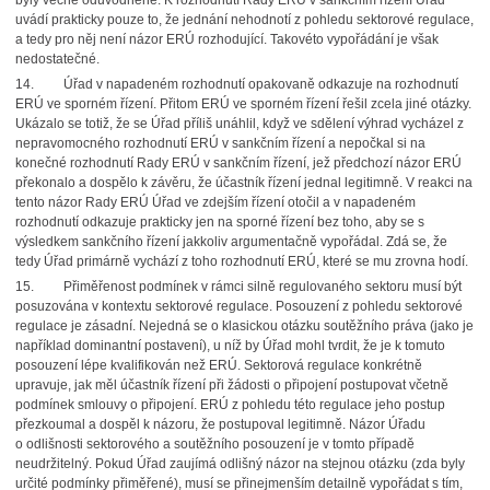
byly věcně odůvodněné. K rozhodnutí Rady ERÚ v sankčním řízení Úřad
uvádí prakticky pouze to, že jednání nehodnotí z pohledu sektorové regulace,
a tedy pro něj není názor ERÚ rozhodující. Takovéto vypořádání je však
nedostatečné.
14. Úřad v napadeném rozhodnutí opakovaně odkazuje na rozhodnutí
ERÚ ve sporném řízení. Přitom ERÚ ve sporném řízení řešil zcela jiné otázky.
Ukázalo se totiž, že se Úřad příliš unáhlil, když ve sdělení výhrad vycházel z
nepravomocného rozhodnutí ERÚ v sankčním řízení a nepočkal si na
konečné rozhodnutí Rady ERÚ v sankčním řízení, jež předchozí názor ERÚ
překonalo a dospělo k závěru, že účastník řízení jednal legitimně. V reakci na
tento názor Rady ERÚ Úřad ve zdejším řízení otočil a v napadeném
rozhodnutí odkazuje prakticky jen na sporné řízení bez toho, aby se s
výsledkem sankčního řízení jakkoliv argumentačně vypořádal. Zdá se, že
tedy Úřad primárně vychází z toho rozhodnutí ERÚ, které se mu zrovna hodí.
15. Přiměřenost podmínek v rámci silně regulovaného sektoru musí být
posuzována v kontextu sektorové regulace. Posouzení z pohledu sektorové
regulace je zásadní. Nejedná se o klasickou otázku soutěžního práva (jako je
například dominantní postavení), u níž by Úřad mohl tvrdit, že je k tomuto
posouzení lépe kvalifikován než ERÚ. Sektorová regulace konkrétně
upravuje, jak měl účastník řízení při žádosti o připojení postupovat včetně
podmínek smlouvy o připojení. ERÚ z pohledu této regulace jeho postup
přezkoumal a dospěl k názoru, že postupoval legitimně. Názor Úřadu
o odlišnosti sektorového a soutěžního posouzení je v tomto případě
neudržitelný. Pokud Úřad zaujímá odlišný názor na stejnou otázku (zda byly
určité podmínky přiměřené), musí se přinejmenším detailně vypořádat s tím,