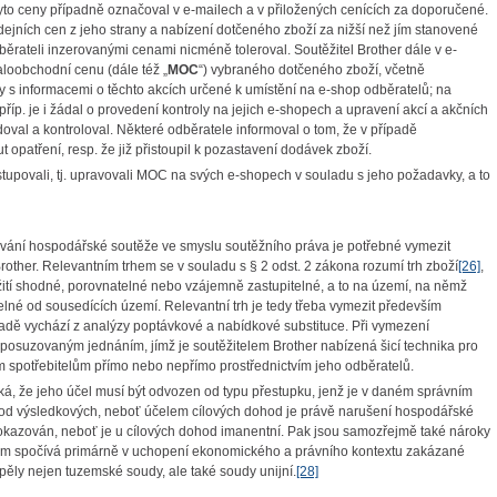
tyto ceny případně označoval v e-mailech a v přiložených cenících za doporučené.
dejních cen z jeho strany a nabízení dotčeného zboží za nižší než jím stanovené
běrateli inzerovanými cenami nicméně toleroval. Soutěžitel Brother dále v e-
loobchodní cenu (dále též „
MOC
“) vybraného dotčeného zboží, včetně
y s informacemi o těchto akcích určené k umístění na e-shop odběratelů; na
íp. je i žádal o provedení kontroly na jejich e-shopech a upravení akcí a akčních
doval a kontroloval. Některé odběratele informoval o tom, že v případě
opatření, resp. že již přistoupil k pozastavení dodávek zboží.
tupovali, tj. upravovali MOC na svých e-shopech v souladu s jeho požadavky, a to
ání hospodářské soutěže ve smyslu soutěžního práva je potřebné vymezit
 Brother. Relevantním trhem se v souladu s § 2 odst. 2 zákona rozumí trh zboží
[26]
,
užití shodné, porovnatelné nebo vzájemně zastupitelné, a to na území, na němž
lné od sousedících území. Relevantní trh je tedy třeba vymezit především
sadě vychází z analýzy poptávkové a nabídkové substituce. Při vymezení
o posuzovaným jednáním, jímž je soutěžitelem Brother nabízená šicí technika pro
m spotřebitelům přímo nebo nepřímo prostřednictvím jeho odběratelů.
á, že jeho účel musí být odvozen od typu přestupku, jenž je v daném správním
dohod výsledkových, neboť účelem cílových dohod je právě narušení hospodářské
kazován, neboť je u cílových dohod imanentní. Pak jsou samozřejmě také nároky
znam spočívá primárně v uchopení ekonomického a právního kontextu zakázané
ly nejen tuzemské soudy, ale také soudy unijní.
[28]