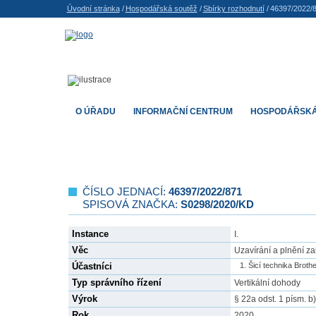
Úvodní stránka
/
Hospodářská soutěž
/
Sbírky rozhodnutí
/
46397/2022/
O ÚŘADU
INFORMAČNÍ CENTRUM
HOSPODÁŘSKÁ
ČÍSLO JEDNACÍ:
46397/2022/871
SPISOVÁ ZNAČKA:
S0298/2020/KD
Instance
I.
Věc
Uzavírání a plnění z
Účastníci
Šicí technika Brother
Typ správního řízení
Vertikální dohody
Výrok
§ 22a odst. 1 písm. b
Rok
2020