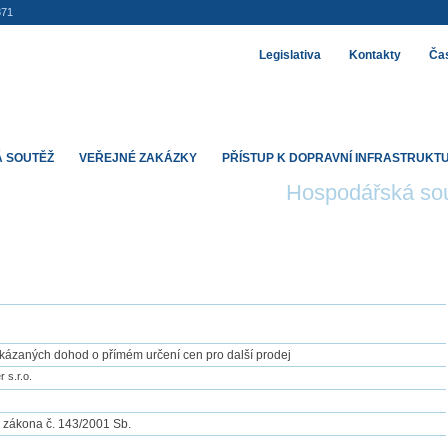
871
Legislativa
Kontakty
Čas
 SOUTĚŽ
VEŘEJNÉ ZAKÁZKY
PŘÍSTUP K DOPRAVNÍ INFRASTRUKT
Hospodářská so
akázaných dohod o přímém určení cen pro další prodej
 s.r.o.
) zákona č. 143/2001 Sb.