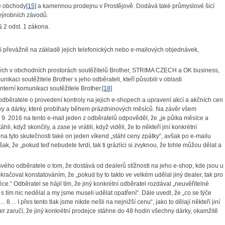
vé obchody
[15]
a kamennou prodejnu v Prostějově. Dodává také průmyslové šicí
výrobních závodů.
§ 2 odst. 1 zákona.
 převážně na základě jejich telefonických nebo e-mailových objednávek,
ých v obchodních prostorách soutěžitelů Brother, STRIMA CZECH a OK business,
unikaci soutěžitele Brother s jeho odběrateli, kteří působili v oblasti
nterní komunikaci soutěžitele Brother.
[18]
dběratele o provedení kontroly na jejich e-shopech a upravení akcí a akčních cen
í slevy a dárky, které probíhaly během prázdninových měsíců. Na závěr všem
. 2016 na tento e-mail jeden z odběratelů odpověděl, že „je půlka měsíce a
i, když skončily, a zase je vrátili, když viděli, že to někteří jiní konkrétní
na tyto skutečnosti také on jeden víkend „stáhl ceny zpátky“, avšak po e-mailu
šak, že „pokud teď nebudete tvrdí, tak ti grázlíci si zvyknou, že tohle můžou dělat a
vého odběratele o tom, že dostává od dealerů stížnosti na jeho e-shop, kde jsou u
ačoval konstatováním, že „pokud by to takto ve velkém udělal jiný dealer, tak pro
e.“ Odběratel se hájil tím, že jiný konkrétní odběratel rozdával „neuvěřitelné
s tím nic nedělal a my jsme museli udělat opatření“. Dále uvedl, že „co se týče
 I přes tento tlak jsme nikde nešli na nejnižší cenu“, jako to dělají někteří jiní
her zaručí, že jiný konkrétní prodejce stáhne do 48 hodin všechny dárky, okamžitě