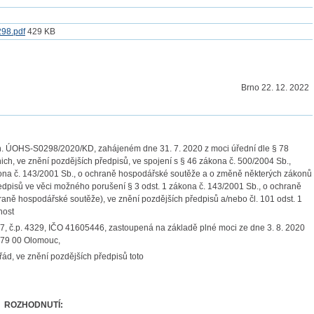
98.pdf
429 KB
Brno 22. 12. 2022
zn. ÚOHS-S0298/2020/KD, zahájeném dne 31. 7. 2020 z moci úřední dle § 78
ich, ve znění pozdějších předpisů, ve spojení s § 46 zákona č. 500/2004 Sb.,
zákona č. 143/2001 Sb., o ochraně hospodářské soutěže a o změně některých zákonů
dpisů ve věci možného porušení § 3 odst. 1 zákona č. 143/2001 Sb., o ochraně
ně hospodářské soutěže), ve znění pozdějších předpisů a/nebo čl. 101 odst. 1
nost
47, č.p. 4329, IČO 41605446, zastoupená na základě plné moci ze dne 3. 8. 2020
779 00 Olomouc,
řád, ve znění pozdějších předpisů toto
ROZHODNUTÍ
: