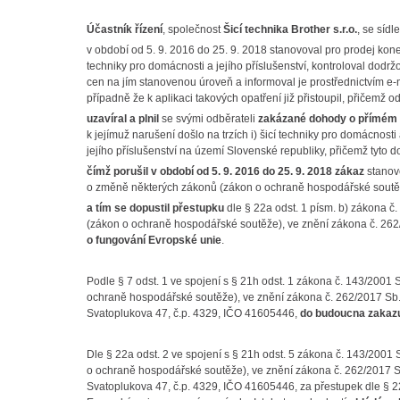
Účastník řízení
, společnost
Šicí technika Brother s.r.o.
, se síd
v období od 5. 9. 2016 do 25. 9. 2018 stanovoval pro prodej k
techniky pro domácnosti a jejího příslušenství, kontroloval dodrž
cen na jím stanovenou úroveň a informoval je prostřednictvím e-m
případně že k aplikaci takových opatření již přistoupil, přičemž 
uzavíral a plnil
se svými odběrateli
zakázané dohody o přímém u
k jejímuž narušení došlo na trzích i) šicí techniky pro domácnosti
jejího příslušenství na území Slovenské republiky, přičemž tyto 
čímž porušil v období od 5. 9. 2016 do 25. 9. 2018
zákaz
stanove
o změně některých zákonů (zákon o ochraně hospodářské soutěž
a tím se dopustil přestupku
dle § 22a odst. 1 písm. b) zákona 
(zákon o ochraně hospodářské soutěže), ve znění zákona č. 26
o fungování Evropské unie
.
Podle § 7 odst. 1 ve spojení s § 21h odst. 1 zákona č. 143/200
ochraně hospodářské soutěže), ve znění zákona č. 262/2017 Sb. se
Svatoplukova 47, č.p. 4329, IČO 41605446,
do budoucna zakazu
Dle § 22a odst. 2 ve spojení s § 21h odst. 5 zákona č. 143/200
o ochraně hospodářské soutěže), ve znění zákona č. 262/2017 Sb. s
Svatoplukova 47, č.p. 4329, IČO 41605446, za přestupek dle § 22