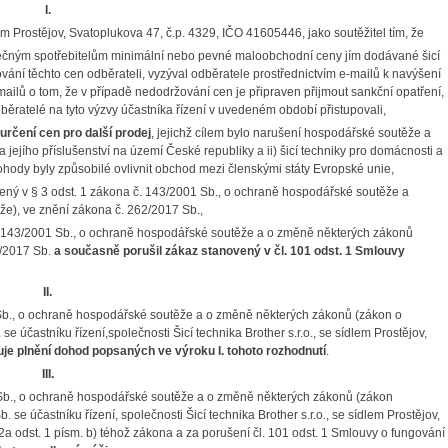
I.
lem Prostějov, Svatoplukova 47, č.p. 4329, IČO 41605446, jako soutěžitel tím, že
onečným spotřebitelům minimální nebo pevné maloobchodní ceny jím dodávané šicí
ování těchto cen odběrateli, vyzýval odběratele prostřednictvím e-mailů k navýšení
ailů o tom, že v případě nedodržování cen je připraven přijmout sankční opatření,
odběratelé na tyto výzvy účastníka řízení v uvedeném období přistupovali,
rčení cen pro další prodej
, jejichž cílem bylo narušení hospodářské soutěže a
 a jejího příslušenství na území České republiky a ii) šicí techniky pro domácnosti a
dohody byly způsobilé ovlivnit obchod mezi členskými státy Evropské unie,
ný v § 3 odst. 1 zákona č. 143/2001 Sb., o ochraně hospodářské soutěže a
e), ve znění zákona č. 262/2017 Sb.,
č. 143/2001 Sb., o ochraně hospodářské soutěže a o změně některých zákonů
2/2017 Sb.
a současně porušil
zákaz stanovený v čl. 101 odst. 1 Smlouvy
II.
1 Sb., o ochraně hospodářské soutěže a o změně některých zákonů (zákon o
 účastníku řízení,společnosti Šicí technika Brother s.r.o., se sídlem Prostějov,
je plnění dohod popsaných ve výroku I. tohoto rozhodnutí
.
III.
1 Sb., o ochraně hospodářské soutěže a o změně některých zákonů (zákon
e účastníku řízení, společnosti Šicí technika Brother s.r.o., se sídlem Prostějov,
a odst. 1 písm. b) téhož zákona a za porušení čl. 101 odst. 1 Smlouvy o fungování