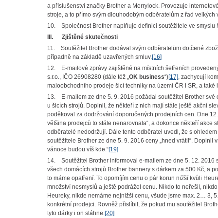
a příslušenství značky Brother a Merrylock. Provozuje interneto
stroje, a to přímo svým dlouhodobým odběratelům z řad velkých 
10. Společnost Brother naplňuje definici soutěžitele ve smyslu 
III.
Zjištěné skutečnosti
11. Soutěžitel Brother dodával svým odběratelům dotčené zboží
případně na základě uzavřených smluv.
[16]
12. E-mailové zprávy zajištěné na místních šetřeních proveden
s.r.o., IČO 26908280 (dále též „
OK business
“)
[17]
, zachycují kom
maloobchodního prodeje šicí techniky na území ČR i SR, a také i
13. E-mailem ze dne 5. 9. 2016 požádal soutěžitel Brother své o
u šicích strojů. Doplnil, že někteří z nich mají stále ještě akčn
poděkoval za dodržování doporučených prodejních cen. Dne 12. 9
většina prodejců to stále nenarovnala“, a dokonce někteří akce stáhl
odběratelé nedodržují. Dále tento odběratel uvedl, že s ohledem 
soutěžitele Brother ze dne 5. 9. 2016 ceny „hned vrátil“. Doplnil v
vánoce budou víš kde.“
[19]
14. Soutěžitel Brother informoval e-mailem ze dne 5. 12. 2016 s
všech domácích strojů Brother bannery s dárkem za 500 Kč, a pokr
to máme opatření. To opomíjím cenu o pár korun nižší kvůli Heuréc
množství nesmyslů a ještě podrážel cenu. Nikdo to neřešil, nikdo 
Heureky, nikde nemáme nejnižší cenu, všude jsme max. 2… 3, 5… 8…
konkrétní prodejci. Rovněž přislíbil, že pokud mu soutěžitel Brot
tyto dárky i on stáhne.
[20]