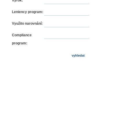
Výrok:
Leniency program:
Využito narovnání:
Compliance
program: