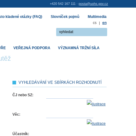
+420 542 167 111 ·
posta@uohs.gov.cz
to kladené otázky (FAQ)
Slovníček pojmů
Multimedia
cs
|
en
UŘE
VEŘEJNÁ PODPORA
VÝZNAMNÁ TRŽNÍ SÍLA
utěž
VYHLEDÁVÁNÍ VE SBÍRKÁCH ROZHODNUTÍ
ČJ nebo SZ:
Věc:
Účastník: