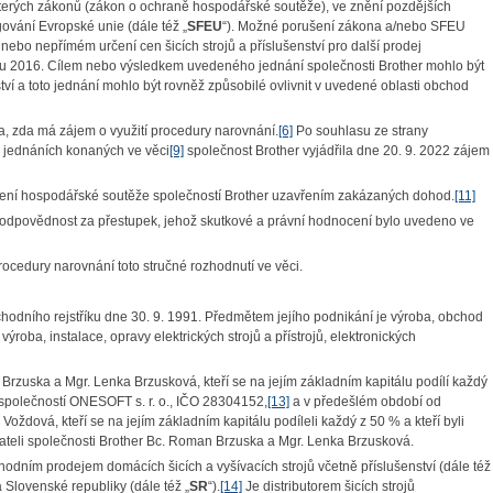
terých zákonů (zákon o ochraně hospodářské soutěže), ve znění pozdějších
gování Evropské unie (dále též „
SFEU
“). Možné porušení zákona a/nebo SFEU
ebo nepřímém určení cen šicích strojů a příslušenství pro další prodej
oku 2016. Cílem nebo výsledkem uvedeného jednání společnosti Brother mohlo být
tví a toto jednání mohlo být rovněž způsobilé ovlivnit v uvedené oblasti obchod
la, zda má zájem o využití procedury narovnání.
[6]
Po souhlasu ze strany
 jednáních konaných ve věci
[9]
společnost Brother vyjádřila dne 20. 9. 2022 zájem
ení hospodářské soutěže společností Brother uzavřením zakázaných dohod.
[11]
u odpovědnost za přestupek, jehož skutkové a právní hodnocení bylo uvedeno ve
cedury narovnání toto stručné rozhodnutí ve věci.
odního rejstříku dne 30. 9. 1991. Předmětem jejího podnikání je výroba, obchod
oba, instalace, opravy elektrických strojů a přístrojů, elektronických
Brzuska a Mgr. Lenka Brzusková, kteří se na jejím základním kapitálu podílí každý
 společností ONESOFT s. r. o., IČO 28304152,
[13]
a v předešlém období od
a Voždová, kteří se na jejím základním kapitálu podíleli každý z 50 % a kteří byli
dnateli společnosti Brother Bc. Roman Brzuska a Mgr. Lenka Brzusková.
dním prodejem domácích šicích a vyšívacích strojů včetně příslušenství (dále též
a Slovenské republiky (dále též „
SR
“).
[14]
Je distributorem šicích strojů