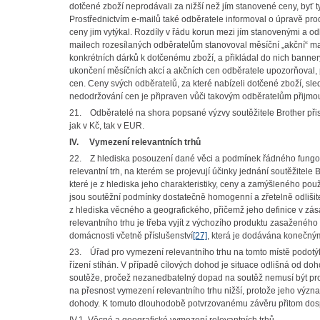
dotčené zboží neprodávali za nižší než jím stanovené ceny, byť 
Prostřednictvím e-mailů také odběratele informoval o úpravě pro
ceny jim vytýkal. Rozdíly v řádu korun mezi jím stanovenými a od
mailech rozesílaných odběratelům stanovoval měsíční „akční“ ma
konkrétních dárků k dotčenému zboží, a přikládal do nich banner
ukončení měsíčních akcí a akčních cen odběratele upozorňoval, př
cen. Ceny svých odběratelů, za které nabízeli dotčené zboží, sle
nedodržování cen je připraven vůči takovým odběratelům přijmout 
21. Odběratelé na shora popsané výzvy soutěžitele Brother přis
jak v Kč, tak v EUR.
IV.
Vymezení relevantních trhů
22. Z hlediska posouzení dané věci a podmínek řádného fungov
relevantní trh, na kterém se projevují účinky jednání soutěžitele
které je z hlediska jeho charakteristiky, ceny a zamýšleného po
jsou soutěžní podmínky dostatečně homogenní a zřetelně odlišite
z hlediska věcného a geografického, přičemž jeho definice v zá
relevantního trhu je třeba vyjít z výchozího produktu zasaženéh
domácnosti včetně příslušenství
[27]
, která je dodávána konečný
23. Úřad pro vymezení relevantního trhu na tomto místě podotýk
řízení stíhán. V případě cílových dohod je situace odlišná od 
soutěže, pročež nezanedbatelný dopad na soutěž nemusí být pro
na přesnost vymezení relevantního trhu nižší, protože jeho vý
dohody. K tomuto dlouhodobě potvrzovanému závěru přitom dospě