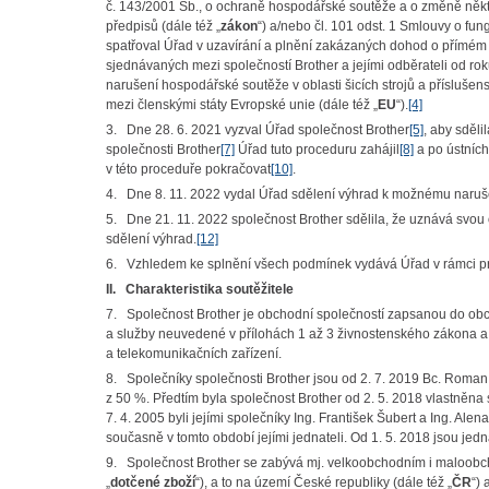
č. 143/2001 Sb., o ochraně hospodářské soutěže a o změně něk
předpisů (dále též „
zákon
“) a/nebo čl. 101 odst. 1 Smlouvy o fun
spatřoval Úřad v uzavírání a plnění zakázaných dohod o přímém n
sjednávaných mezi společností Brother a jejími odběrateli od r
narušení hospodářské soutěže v oblasti šicích strojů a příslušens
mezi členskými státy Evropské unie (dále též „
EU
“).
[4]
3. Dne 28. 6. 2021 vyzval Úřad společnost Brother
[5]
, aby sděli
společnosti Brother
[7]
Úřad tuto proceduru zahájil
[8]
a po ústních
v této proceduře pokračovat
[10]
.
4. Dne 8. 11. 2022 vydal Úřad sdělení výhrad k možnému naruš
5. Dne 21. 11. 2022 společnost Brother sdělila, že uznává svo
sdělení výhrad.
[12]
6. Vzhledem ke splnění všech podmínek vydává Úřad v rámci pro
II.
Charakteristika soutěžitele
7. Společnost Brother je obchodní společností zapsanou do obch
a služby neuvedené v přílohách 1 až 3 živnostenského zákona a výr
a telekomunikačních zařízení.
8. Společníky společnosti Brother jsou od 2. 7. 2019 Bc. Roman 
z 50 %. Předtím byla společnost Brother od 2. 5. 2018 vlastněna
7. 4. 2005 byli jejími společníky Ing. František Šubert a Ing. Alen
současně v tomto období jejími jednateli. Od 1. 5. 2018 jsou je
9. Společnost Brother se zabývá mj. velkoobchodním i maloobcho
„
dotčené zboží
“), a to na území České republiky (dále též „
ČR
“) 