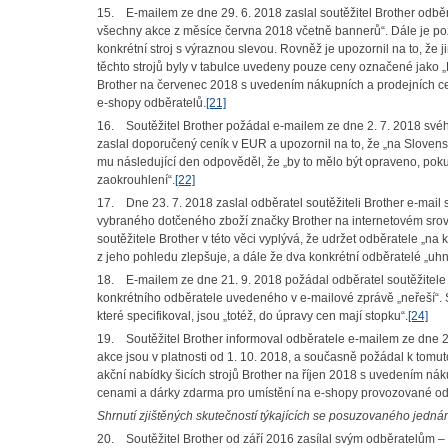
15. E-mailem ze dne 29. 6. 2018 zaslal soutěžitel Brother odběr
všechny akce z měsíce června 2018 včetně bannerů“. Dále je požá
konkrétní stroj s výraznou slevou. Rovněž je upozornil na to, že j
těchto strojů byly v tabulce uvedeny pouze ceny označené jako „P
Brother na červenec 2018 s uvedením nákupních a prodejních ce
e-shopy odběratelů.
[21]
16. Soutěžitel Brother požádal e-mailem ze dne 2. 7. 2018 své
zaslal doporučený ceník v EUR a upozornil na to, že „na Slovens
mu následující den odpověděl, že „by to mělo být opraveno, pok
zaokrouhlení“.
[22]
17. Dne 23. 7. 2018 zaslal odběratel soutěžiteli Brother e-mail
vybraného dotčeného zboží značky Brother na internetovém srovná
soutěžitele Brother v této věci vyplývá, že udržet odběratele „na
z jeho pohledu zlepšuje, a dále že dva konkrétní odběratelé „uh
18. E-mailem ze dne 21. 9. 2018 požádal odběratel soutěžitele Br
konkrétního odběratele uvedeného v e-mailové zprávě „neřeší“. So
které specifikoval, jsou „totéž, do úpravy cen mají stopku“.
[24]
19. Soutěžitel Brother informoval odběratele e-mailem ze dne 25. 
akce jsou v platnosti od 1. 10. 2018, a současně požádal k tomuto
akční nabídky šicích strojů Brother na říjen 2018 s uvedením nák
cenami a dárky zdarma pro umístění na e-shopy provozované odběr
Shrnutí zjištěných skutečností týkajících se posuzovaného jedná
20. Soutěžitel Brother od září 2016 zasílal svým odběratelům 