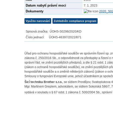
Datum nabytí právní moci
7. 1. 2023
Dokumenty
2020_S02
Využito narovnání
Zohledněn compliance program
Spisová značka: ÚOHS-S0298/2020/KD
Číslo jednací: ÚOHS-46397/2022/871
Úřad pro ochranu hospodářské soutěže ve správním řízení sp. 
zákona č. 250/2016 Sb., o odpovědnosti za přestupky a řízení o n
správní řád, ve znění pozdějších předpisů, a dle § 21 odst. 1 
(zákon o ochraně hospodářské soutěže), ve znění pozdějších pře
hospodářské soutěže a o změně některých zákonů (zákon o ochra
Smlouvy o fungování Evropské unie, jehož účastníkem je společ
Šicí technika Brother s.r.o.
, se sídlem Prostějov, Svatoplukova 
Mgr. Martinem Greplem, advokátem, se sídlem Sokolská 586/7, 
vydává v souladu s § 67 odst. 1 zákona č. 500/2004 Sb., správní 