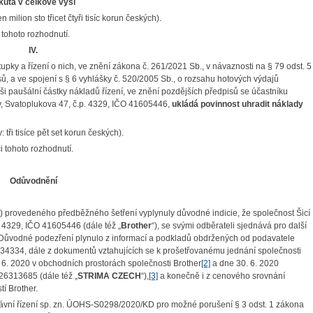
kuta v celkové výši
n milion sto třicet čtyři tisíc korun českých).
tohoto rozhodnutí.
IV.
upky a řízení o nich, ve znění zákona č. 261/2021 Sb., v návaznosti na § 79 odst. 5
ů, a ve spojení s § 6 vyhlášky č. 520/2005 Sb., o rozsahu hotových výdajů
ši paušální částky nákladů řízení, ve znění pozdějších předpisů se účastníku
ějov, Svatoplukova 47, č.p. 4329, IČO 41605446,
ukládá povinnost uhradit náklady
y: tři tisíce pět set korun českých).
i tohoto rozhodnutí.
Odůvodnění
“) provedeného předběžného šetření vyplynuly důvodné indicie, že společnost Šicí
p. 4329, IČO 41605446 (dále též „
Brother
“), se svými odběrateli sjednává pro další
y. Důvodné podezření plynulo z informací a podkladů obdržených od podavatele
34334, dále z dokumentů vztahujících se k prošetřovanému jednání společnosti
6. 2020 v obchodních prostorách společnosti Brother
[2]
a dne 30. 6. 2020
26313685 (dále též „
STRIMA CZECH
“),
[3]
a konečně i z cenového srovnání
í Brother.
právní řízení sp. zn. ÚOHS-S0298/2020/KD pro možné porušení § 3 odst. 1 zákona