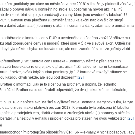
atelům „podklady pro akce na měsíc červenec 2018“ s tím, že „v platnosti zůstávají
dal o opravu dárku u konkrétního stroje a upozornil na novou akci na jiný
iné dva konkrétní stroje „se prodávají za ceny, které jsou uvedené v tabulce“. U
C“. K e-mailu byla přiložena (i) zmíněná tabulka akční nabídky šicích strojů
n a dárků zdarma a (ii) bannery s akčními cenami a dárky zdarma pro umístění na
ho odběratele o kontrolu cen v EUR u uvedeného dotčeného zboží. V příloze mu
ku platí doporučené ceny i u modelů, které jsou v ČR ve slevové akci“. Odběratel
ud by byla někde chyba, omlouváme se, ale není záměrná“ s tím, že „někdy zlobí
 s předmětem „FW: Kontrola cen Heureka - Brother“, v němž o přehledu cen
vači heureka.cz referuje jako o „frustrujícím“. Z následné interní komunikace
 korunu“ nelze, avšak když budou pominuty „ty 1-2 korunové rozdíly“, situace se
nou každou chvíli někde, ale jsou pod dozorem“.
[23]
other o informaci, „jak je to s cenou na Brother“, a doplnil, že jednoho
utěžitel Brother na to odběrateli odpověděl, že dva jiní konkrétní odběratelé,
9. 2018 o nabídce akcí na šicí a vyšívací stroje Brother a Merrylock s tím, že tyto
 datu o zrušení akcí platných pro září 2018. K e-mailu byla přiložena (i) tabulka
upních a prodejních cen, dárků zdarma a zrušených akcí a (ii) bannery s akčními
ateli, na něž byl v e-mailu i připojen odkaz pro stažení ve dvou velikostech.
[25]
ní
– maloobchodním prodejcům působícím v ČR i SR – e-maily, v nichž požadoval, aby