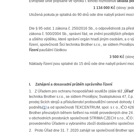
Evropské unie popsané ve výroku I. tohoto rozhodnutí
ukládá po
1 134 000
Kč
(slovy: jede
Uložená pokuta je splatná do 90 dnů ode dne nabytí právní moci 
Dle § 95 odst. 1 zákona č. 250/2016 Sb., o odpovědnosti za přest
zákona č. 500/2004 Sb., správní řád, ve znění pozdějších předpis
a ušlého výdělku, které správní orgán hradí jiným osobám, a o vý
řízení, společnosti Šicí technika Brother s.r.o., se sídlem Prost
řízení
paušální částkou
3 500 Kč
(slov
Náklady řízení jsou splatné do 15 dnů ode dne nabytí právní moc
I.
Zahájení a dosavadní průběh správního řízení
1. Z Úřadem pro ochranu hospodářské soutěže (dále též „
Úřad
technika Brother s.r.o., se sídlem Prostějov, Svatoplukova 47, č.
prodej šicích strojů a příslušenství protisoutěžní cenové dohod
podnětu
[1]
a od společnosti TEXCENTRUM, spol. s r. o., IČO 426
Brother převzatých během šetření na místě provedených dne 24. 
v obchodních prostorách společnosti STRIMA CZECH s.r.o., IČO 
provedeného Úřadem u vybraného zboží dodávaného společnost
2. Proto Úřad dne 31. 7. 2020 zahájil se společností Brother s