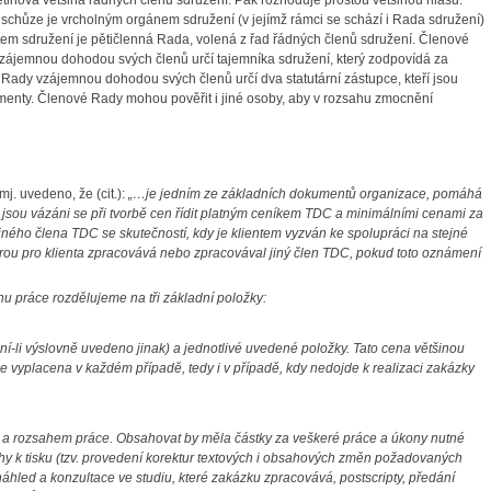
etinová většina řádných členů sdružení. Pak rozhoduje prostou většinou hlasů.
schůze je vrcholným orgánem sdružení (v jejímž rámci se schází i Rada sdružení)
em sdružení je pětičlenná Rada, volená z řad řádných členů sdružení. Členové
vzájemnou dohodou svých členů určí tajemníka sdružení, který zodpovídá za
Rady vzájemnou dohodou svých členů určí dva statutární zástupce, kteří jsou
enty. Členové Rady mohou pověřit i jiné osoby, aby v rozsahu zmocnění
j. uvedeno, že (cit.):
„…je jedním ze základních dokumentů organizace, pomáhá
 jsou vázáni se při tvorbě cen řídit platným ceníkem TDC a minimálními cenami za
ného člena TDC se skutečností, kdy je klientem vyzván ke spolupráci na stejné
rou pro klienta zpracovává nebo zpracovával jiný člen TDC, pokud toto oznámení
u práce rozdělujeme na tři základní položky:
í-li výslovně uvedeno jinak) a jednotlivé uvedené položky.
Tato cena většinou
e vyplacena v každém případě, tedy i v případě, kdy nedojde k realizaci zakázky
stí a rozsahem práce. Obsahovat by měla částky za veškeré práce a úkony nutné
y k tisku (tzv. provedení korektur textových i obsahových změn požadovaných
náhled a konzultace ve studiu, které zakázku zpracovává, postscripty, předání