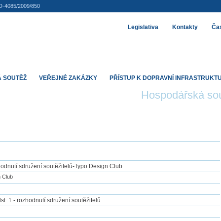
D-4085/2009/850
Legislativa
Kontakty
Čas
 SOUTĚŽ
VEŘEJNÉ ZAKÁZKY
PŘÍSTUP K DOPRAVNÍ INFRASTRUKT
Hospodářská so
odnutí sdružení soutěžitelů-Typo Design Club
 Club
st. 1 - rozhodnutí sdružení soutěžitelů