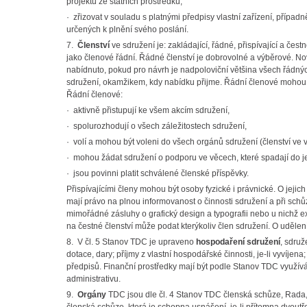
projektů ze státních prostředků,
· zřizovat v souladu s platnými předpisy vlastní zařízení, přípa
určených k plnění svého poslání.
7.
Členství
ve sdružení je: zakládající, řádné, přispívající a čestn
jako členové řádní.
Řádné členství
je dobrovolné a výběrové. No
nabídnuto, pokud pro návrh je nadpoloviční většina všech řádn
sdružení, okamžikem, kdy nabídku přijme. Řádní členové mohou př
Řádní členové:
· aktivně přistupují ke všem akcím sdružení,
· spolurozhodují o všech záležitostech sdružení,
· volí a mohou být voleni do všech orgánů sdružení (členství ve 
· mohou žádat sdružení o podporu ve věcech, které spadají do j
· jsou povinni platit schválené členské příspěvky.
Přispívajícími členy mohou být osoby fyzické i právnické. O jejich
mají právo na plnou informovanost o činnosti sdružení a při schů
mimořádné zásluhy o grafický design a typografii nebo u nichž ex
na čestné členství může podat kterýkoliv člen sdružení. O udělen
8. V čl. 5 Stanov TDC je upraveno
hospodaření sdružení
, sdruž
dotace, dary; příjmy z vlastní hospodářské činnosti, je-li vyvíje
předpisů. Finanční prostředky mají být podle Stanov TDC využív
administrativu.
9.
Orgány
TDC jsou dle čl. 4 Stanov TDC členská schůze, Rada,