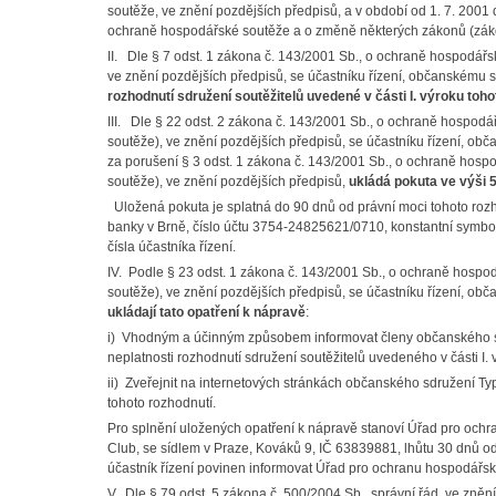
soutěže, ve znění pozdějších předpisů, a v období od 1. 7. 2001 d
ochraně hospodářské soutěže a o změně některých zákonů (záko
II. Dle § 7 odst. 1 zákona č. 143/2001 Sb., o ochraně hospodá
ve znění pozdějších předpisů, se účastníku řízení, občanskému 
rozhodnutí sdružení soutěžitelů uvedené v části I. výroku to
III. Dle § 22 odst. 2 zákona č. 143/2001 Sb., o ochraně hospo
soutěže), ve znění pozdějších předpisů, se účastníku řízení, o
za porušení § 3 odst. 1 zákona č. 143/2001 Sb., o ochraně ho
soutěže), ve znění pozdějších předpisů,
ukládá pokuta ve výši 
Uložená pokuta je splatná do 90 dnů od právní moci tohoto ro
banky v Brně, číslo účtu 3754-24825621/0710, konstantní symbol
čísla účastníka řízení.
IV. Podle § 23 odst. 1 zákona č. 143/2001 Sb., o ochraně hos
soutěže), ve znění pozdějších předpisů, se účastníku řízení, o
ukládají tato opatření k nápravě
:
i) Vhodným a účinným způsobem informovat členy občanského sd
neplatnosti rozhodnutí sdružení soutěžitelů uvedeného v části I. 
ii) Zveřejnit na internetových stránkách občanského sdružení T
tohoto rozhodnutí.
Pro splnění uložených opatření k nápravě stanoví Úřad pro och
Club, se sídlem v Praze, Kováků 9, IČ 63839881, lhůtu 30 dnů od
účastník řízení povinen informovat Úřad pro ochranu hospodářské 
V. Dle § 79 odst. 5 zákona č. 500/2004 Sb., správní řád, ve zněn