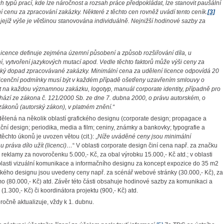
h typů prací, kde lze náročnost a rozsah práce předpokládat, lze stanovit paušální
í cenu za zpracování zakázky. Některé z těchto cen rovněž uvádí tento ceník.
[3]
jejíž výše je většinou stanovována individuálně. Nejnižší hodinové sazby za
Licence definuje zejména územní působení a způsob rozšiřování díla, u
ní, vytvoření jazykových mutací apod.
Vedle těchto faktorů může výši ceny za
enský dopad zpracovávané zakázky. Minimální cena za udělení licence odpovídá 20
icenční podmínky musí být v každém případě ošetřeny uzavřením smlouvy o
ít na každou významnou zakázku, logotyp, manuál corporate identity, případně pro
ychází ze zákona č. 121/2000 Sb. ze dne 7. dubna 2000, o právu autorském, o
ákonů (autorský zákon), v platném znění.“
zdělená na několik oblastí grafického designu (corporate design; propagace a
ční design; periodika, media a film; ceniny, známky a bankovky; typografie a
ěchto úkonů je uvozen větou (cit.): „
Níže uváděné ceny jsou minimální
 práva dílo užít (licenci)…
“ V oblasti corporate design činí cena např. za značku
a reklamy za novoročenku 5.000,- Kč, za obal výrobku 15.000,- Kč atd.; v oblasti
 oblasti vizuální komunikace a informačního designu za koncept expozice do 35 m2
rafického designu jsou uvedeny ceny např. za scénář webové stránky (30.000,- Kč), za
smo (80.000,- Kč) atd. Závěr této části obsahuje hodinové sazby za komunikaci a
(1.300,- Kč) či koordinátora projektu (900,- Kč) atd.
čně aktualizuje, vždy k 1. dubnu.