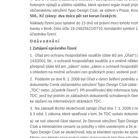
hotových výdajů a ušlého výdělku, které správní orgán hradí jiným
občanskému sdružení Typo Design Club, se sídlem v Praze, Kov
500,- Kč (slovy: dva tisíce pět set korun českých
).
Náklady řízení jsou splatné do 15 dnů od právní moci tohoto r
banky v Brně, číslo účtu 19-24825621/0710, konstantní symbol 1
účastníka řízení.
O d ů v o d n ě n í
I. Zahájení správního řízení
1. Úřad pro ochranu hospodářské soutěže (dále též jen „Úřad“) 
143/2001 Sb., o ochraně hospodářské soutěže a o změně někter
předpisů (dále též jen „zákon“ nebo „zákon o ochraně hospodář
s ohledem na možné určování cen grafických prací, vedené pod 
2. Podáním ze dne 6. 1. 2008 byl Úřad v rámci šetření podnětu s
dokumentu Ceník občanského sdružení Typo Design Club (dále té
„TDC“ nebo „účastník řízení“). Při prověřování této informace byl
TDC, jenž byl jedním ze základních dokumentů schválených člen
ke stažení na internetových stránkách TDC.
3. Na základě těchto skutečností zahájil Úřad dne 7. 1. 2008 z 
§ 3 odst. 1 zákona, které spatřoval v tom, že TDC vydalo dokume
a) ve své
obecné části
stanoví, že členové sdružení Typo Design
Club a minimálními cenami za položky v něm uvedenými a že je p
Typo Design Club se skutečností, kdy je klientem vyzván ke spo
kterou pro klienta zpracovává nebo zpracovával jiný člen sdruže