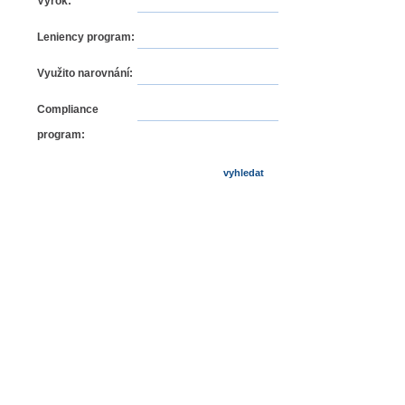
Výrok:
Leniency program:
Využito narovnání:
Compliance
program: