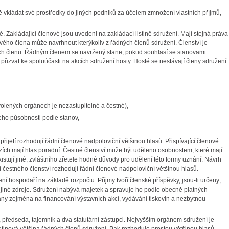
dně vkládat své prostředky do jiných podniků za účelem zmnožení vlastních příjmů,
é.
Zakládající členové jsou uvedeni na zakládací listině sdružení. Mají stejná práva
vého člena může navrhnout kterýkoliv z řádných členů sdružení. Členství je
ých členů. Řádným členem se navržený stane, pokud souhlasí se stanovami
izvat ke spoluúčasti na akcích sdružení hosty. Hosté se nestávají členy sdružení.
volených orgánech je nezastupitelné a čestné),
eho působnosti podle stanov,
 přijetí rozhodují řádní členové nadpoloviční většinou hlasů. Přispívající členové
zích mají hlas poradní.
Čestné členství může být uděleno osobnostem, které mají
istují jiné, zvláštního zřetele hodné důvody pro udělení této formy uznání. Návrh
í čestného členství rozhodují řádní členové nadpoloviční většinou hlasů.
ení hospodaří na základě rozpočtu. Příjmy tvoří členské příspěvky, jsou-li určeny;
na; jiné zdroje. Sdružení nabývá majetek a spravuje ho podle obecně platných
ány zejména na financování výstavních akcí, vydávání tiskovin a nezbytnou
 předseda, tajemník a dva statutární zástupci. Nejvyšším orgánem sdružení je