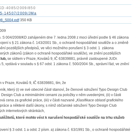
KD-4085/2009/850
S-14507/2009/JMa
08_S004.pdf
350 KB
2009
n. S 004/2008/KD zahájeném dne 7. ledna 2008 z moci úřední podle § 46 zákona
 spojení s § 21 zákona č. 143/2001 Sb., o ochraně hospodářské soutěže a o změně
ění pozdějších předpisů, ve věci možného porušení § 3 odst. 1 zákona
terých zákonů (zákon o ochraně hospodářské soutěže), ve znění pozdějších
lub,
se sídlem v Praze, Kováků 9, IČ 63839881, právně zastoupené JUDr.
 vydává v souladu s § 67 odst. 1 zákona č. 500/2004 Sb., správní řád, ve znění
m v Praze, Kováků 9, IČ 63839881, tím, že
ík, který (i) ve své
obecné části
stanoví, že členové sdružení Typo Design Club
o Design Club a minimálními cenami za položky v něm uvedenými, (ii) v části
ová cena za grafické práce, (iii) v části nazvané „
Klasifikace oblastí grafického
 práce a některé další úkony, s nímž občanské sdružení Typo Design Club
ých internetových stránkách,
outěžitelů, které mohlo vést k narušení hospodářské soutěže na trhu služeb
novení § 3 odst. 1 a odst. 2 písm. a) zákona č. 63/1991 Sb., o ochraně hospodářské