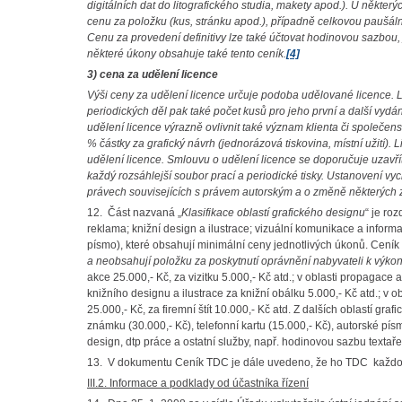
digitálních dat do litografického studia, makety apod.).
U některýc
cenu za položku (kus, stránku apod.), případně celkovou paušáln
Cenu za provedení definitivy lze také účtovat hodinovou sazbou, 
některé úkony obsahuje také tento ceník.
[4]
3) cena za udělení licence
Výši ceny za udělení licence určuje podoba udělované licence. 
periodických děl pak také počet kusů pro jeho první a další vydá
udělení licence výrazně ovlivnit také význam klienta či společ
% částky za grafický návrh (jednorázová tiskovina, místní užití).
L
udělení licence. Smlouvu o udělení licence se doporučuje uzavř
každý rozsáhlejší soubor prací a periodické tisky. Ustanovení v
právech souvisejících s právem autorským a o změně některých z
12. Část nazvaná „
Klasifikace oblastí grafického designu
“ je ro
reklama; knižní design a ilustrace; vizuální komunikace a informa
písmo), které obsahují minimální ceny jednotlivých úkonů. Ceník t
a neobsahují položku za poskytnutí oprávnění nabyvateli k výkonu
akce 25.000,- Kč, za vizitku 5.000,- Kč atd.; v oblasti propagace 
knižního designu a ilustrace za knižní obálku 5.000,- Kč atd.; v
25.000,- Kč, za firemní štít 10.000,- Kč atd. Z dalších oblastí g
známku (30.000,- Kč), telefonní kartu (15.000,- Kč), autorské pí
design, dtp práce a ostatní služby, např. hodinovou sazbu textaře 
13. V dokumentu Ceník TDC je dále uvedeno, že ho TDC každoro
III.2. Informace a podklady od účastníka řízení