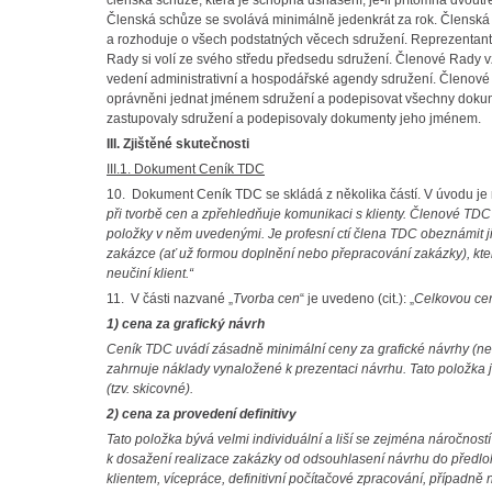
členská schůze, která je schopna usnášení, je-li přítomna dvoutř
Členská schůze se svolává minimálně jedenkrát za rok. Členská 
a rozhoduje o všech podstatných věcech sdružení. Reprezentant
Rady si volí ze svého středu předsedu sdružení. Členové Rady 
vedení administrativní a hospodářské agendy sdružení. Členové 
oprávněni jednat jménem sdružení a podepisovat všechny dokum
zastupovaly sdružení a podepisovaly dokumenty jeho jménem.
III. Zjištěné skutečnosti
III.1. Dokument Ceník TDC
10. Dokument Ceník TDC se skládá z několika částí. V úvodu je m
při tvorbě cen a zpřehledňuje komunikaci s klienty. Členové TDC
položky v něm uvedenými. Je profesní ctí člena TDC obeznámit ji
zakázce (ať už formou doplnění nebo přepracování zakázky), kte
neučiní klient.“
11. V části nazvané „
Tvorba cen
“ je uvedeno (cit.): „
Celkovou cen
1) cena za grafický návrh
Ceník TDC uvádí zásadně minimální ceny za grafické návrhy (nen
zahrnuje náklady vynaložené k prezentaci návrhu. Tato položka j
(tzv. skicovné).
2) cena za provedení definitivy
Tato položka bývá velmi individuální a liší se zejména náročno
k dosažení realizace zakázky od odsouhlasení návrhu do předloh
klientem, vícepráce, definitivní počítačové zpracování, případně 