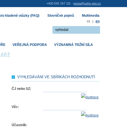
+420 542 167 111 ·
posta@uohs.gov.cz
to kladené otázky (FAQ)
Slovníček pojmů
Multimedia
cs
|
en
UŘE
VEŘEJNÁ PODPORA
VÝZNAMNÁ TRŽNÍ SÍLA
utěž
VYHLEDÁVÁNÍ VE SBÍRKÁCH ROZHODNUTÍ
ČJ nebo SZ:
Věc:
Účastník: