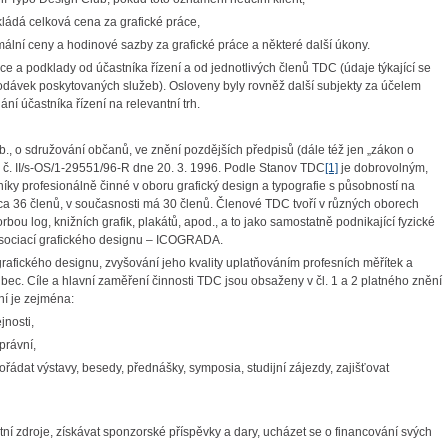
skládá celková cena za grafické práce,
ální ceny a hodinové sazby za grafické práce a některé další úkony.
ce a podklady od účastníka řízení a od jednotlivých členů TDC (údaje týkající se
dávek poskytovaných služeb). Osloveny byly rovněž další subjekty za účelem
ní účastníka řízení na relevantní trh.
, o sdružování občanů, ve znění pozdějších předpisů (dále též jen „zákon o
 č. II/s-OS/1-29551/96-R dne 20. 3. 1996. Podle Stanov TDC
[1]
je dobrovolným,
íky profesionálně činné v oboru grafický design a typografie s působností na
ca 36 členů, v současnosti má 30 členů. Členové TDC tvoří v různých oborech
bou log, knižních grafik, plakátů, apod., a to jako samostatně podnikající fyzické
asociací grafického designu – ICOGRADA.
grafického designu, zvyšování jeho kvality uplatňováním profesních měřítek a
ůbec. Cíle a hlavní zaměření činnosti TDC jsou obsaženy v čl. 1 a 2 platného znění
í je zejména:
jnosti,
právní,
ořádat výstavy, besedy, přednášky, symposia, studijní zájezdy, zajišťovat
stní zdroje, získávat sponzorské příspěvky a dary, ucházet se o financování svých