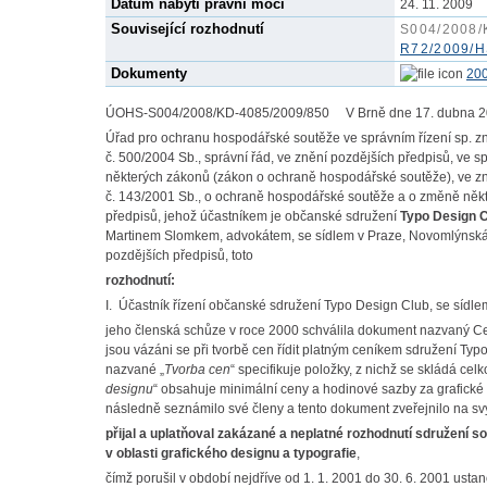
Datum nabytí právní moci
24. 11. 2009
Související rozhodnutí
S004/2008/
R72/2009/H
Dokumenty
20
ÚOHS-S004/2008/KD-4085/2009/850 V Brně dne 17. dubna 
Úřad pro ochranu hospodářské soutěže ve správním řízení sp. z
č. 500/2004 Sb., správní řád, ve znění pozdějších předpisů, ve
některých zákonů (zákon o ochraně hospodářské soutěže), ve zn
č. 143/2001 Sb., o ochraně hospodářské soutěže a o změně něk
předpisů, jehož účastníkem je občanské sdružení
Typo Design C
Martinem Slomkem, advokátem, se sídlem v Praze, Novomlýnská 5,
pozdějších předpisů, toto
rozhodnutí:
I. Účastník řízení občanské sdružení Typo Design Club, se sídle
jeho členská schůze v roce 2000 schválila dokument nazvaný Cen
jsou vázáni se při tvorbě cen řídit platným ceníkem sdružení Typ
nazvané „
Tvorba cen
“ specifikuje položky, z nichž se skládá celk
designu
“ obsahuje minimální ceny a hodinové sazby za grafické
následně seznámilo své členy a tento dokument zveřejnilo na sv
přijal a uplatňoval zakázané a neplatné rozhodnutí sdružení s
v oblasti grafického designu a typografie
,
čímž porušil v období nejdříve od 1. 1. 2001 do 30. 6. 2001 usta