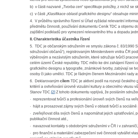
b) v části nazvané „
Tvorba cen
“ specifikuje položky, z nichž se 
c) v části „
Klasifikace oblastí grafického designu
“ obsahuje minim
4. V průběhu správního řízení si Úřad vyžádal relevantní informa
předmětu činnosti, používání dokumentu Ceník TDC a objemu do
zajištění podkladů pro vymezení relevantního trhu a dopadu jedná
II. Charakteristika účastníka řízení
5. TDC je občanským sdružením ve smyslu zákona č. 83/1990 Sb.
sdružování občanů“), registrovaným Ministerstvem vnitra ČR pod
výběrovým a nezávislým sdružením, které sdružuje tvůrčí pracovn
celém území České republiky. TDC mělo ke dni zahájení řízení c
grafického designu a typografie, známkové tvorby, zabývají se tvor
osoby či jako umělci. TDC je řádným členem Mezinárodní rady 
6. Deklarovaným
cílem
TDC je aktivní podíl na rozvoji českého 
kritérií a ovlivňování úrovně vizuální kultury a obecného vkusu v
Stanov TDC.
[2]
Z tohoto dokumentu vyplývá, že posláním sdružen
· reprezentovat tvůrčí a profesionální úroveň svých členů na veře
· hájit a prosazovat zájmy svých členů v oblasti tvůrčí a sociálně 
· zveřejňovat díla svých členů a napomáhat jejich uplatňování, p
publikační činnost atd.,
· navazovat kontakty s obdobnými sdruženími v ČR i v zahraničí,
· pro finanční a materiální zabezpečení své činnosti vytvářet vla