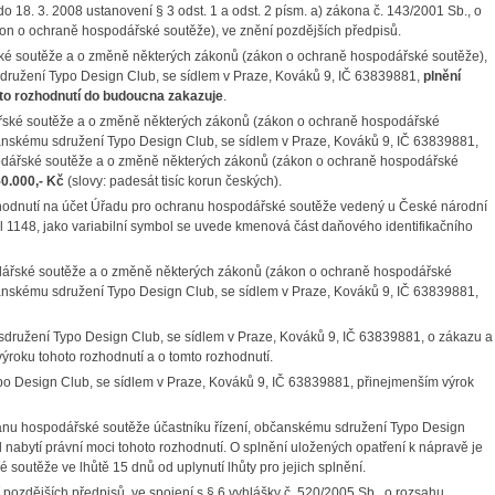
o 18. 3. 2008 ustanovení § 3 odst. 1 a odst. 2 písm. a) zákona č. 143/2001 Sb., o
n o ochraně hospodářské soutěže), ve znění pozdějších předpisů.
řské soutěže a o změně některých zákonů (zákon o ochraně hospodářské soutěže),
sdružení Typo Design Club, se sídlem v Praze, Kováků 9, IČ 63839881,
plnění
hoto rozhodnutí do budoucna zakazuje
.
dářské soutěže a o změně některých zákonů (zákon o ochraně hospodářské
bčanskému sdružení Typo Design Club, se sídlem v Praze, Kováků 9, IČ 63839881,
spodářské soutěže a o změně některých zákonů (zákon o ochraně hospodářské
50.000,- Kč
(slovy: padesát tisíc korun českých).
zhodnutí na účet Úřadu pro ochranu hospodářské soutěže vedený u České národní
 1148, jako variabilní symbol se uvede kmenová část daňového identifikačního
podářské soutěže a o změně některých zákonů (zákon o ochraně hospodářské
bčanskému sdružení Typo Design Club, se sídlem v Praze, Kováků 9, IČ 63839881,
ružení Typo Design Club, se sídlem v Praze, Kováků 9, IČ 63839881, o zákazu a
výroku tohoto rozhodnutí a o tomto rozhodnutí.
ypo Design Club, se sídlem v Praze, Kováků 9, IČ 63839881, přinejmenším výrok
ranu hospodářské soutěže účastníku řízení, občanskému sdružení Typo Design
 nabytí právní moci tohoto rozhodnutí. O splnění uložených opatření k nápravě je
soutěže ve lhůtě 15 dnů od uplynutí lhůty pro jejich splnění.
í pozdějších předpisů, ve spojení s § 6 vyhlášky č. 520/2005 Sb., o rozsahu