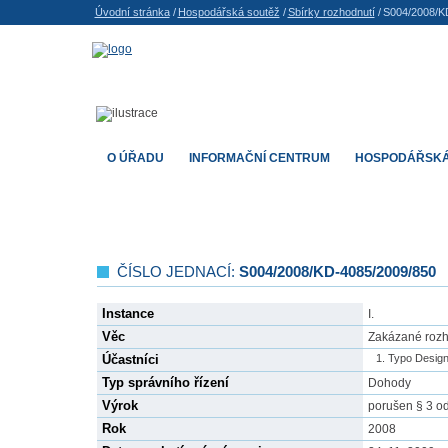
Úvodní stránka
/
Hospodářská soutěž
/
Sbírky rozhodnutí
/
S004/2008/K
O ÚŘADU
INFORMAČNÍ CENTRUM
HOSPODÁŘSKÁ
ČÍSLO JEDNACÍ:
S004/2008/KD-4085/2009/850
Instance
I.
Věc
Zakázané rozh
Účastníci
Typo Design
Typ správního řízení
Dohody
Výrok
porušen § 3 od
Rok
2008