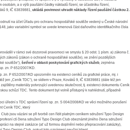
 osobám, a o výši paušální částky nákladů řízení, se účastníku řízení,
áků 9, IČ 63839881,
ukládá povinnost uhradit náklady řízení paušální částkou 2.
ozhodnutí na účet Úřadu pro ochranu hospodářské soutěže vedený u České národní
148, jako variabilní symbol se uvede kmenová část daňového identifikačního čísla
prováděl v rámci své dozorové pravomoci ve smyslu § 20 odst. 1 písm. a) zákona č.
ých zákonů (zákon o ochraně hospodářské soutěže), ve znění pozdějších
ské soutěže“),
šetření v oblasti poskytování grafických služeb
, zejména
sp. zn. P 652/2007/KD.
p. zn. P 652/2007/KD upozorněn na existenci ceníků za grafické práce, mj. i
ž jen „Ceník TDC“), se sídlem v Praze, Kováků 9, IČ 63839881 (dále též jen
y zajištěny materiály potvrzující uvedenou skutečnost, tj. existenci dokumentu Ceník
skou schůzí TDC. Tento dokument byl volně přístupný k nahlédnutí, případně
moci úřední s TDC správní řízení sp. zn. S 004/2008/KD ve věci možného porušení
nt Ceník TDC, který
 Club jsou vázáni se při tvorbě cen řídit platným ceníkem sdružení Typo Design
rofesní ctí člena sdružení Typo Design Club obeznámit jiného člena sdružení
lupráci na stejné zakázce (ať už formou doplnění nebo přepracování zakázky),
ní Typo Design Club, pokud toto oznámení neučiní klient,