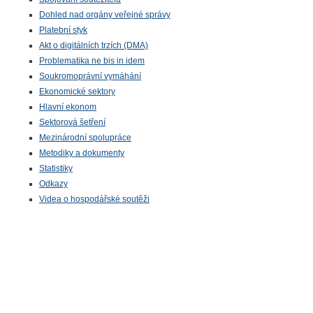
Dohled nad orgány veřejné správy
Platební styk
Akt o digitálních trzích (DMA)
Problematika ne bis in idem
Soukromoprávní vymáhání
Ekonomické sektory
Hlavní ekonom
Sektorová šetření
Mezinárodní spolupráce
Metodiky a dokumenty
Statistiky
Odkazy
Videa o hospodářské soutěži