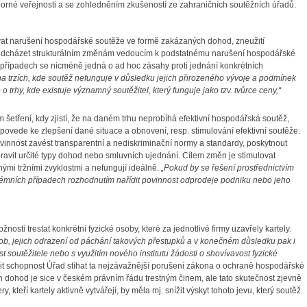
borné veřejnosti a se zohledněním zkušeností ze zahraničních soutěžních úřadů.
vat narušení hospodářské soutěže ve formě zakázaných dohod, zneužití
ředcházet strukturálním změnám vedoucím k podstatnému narušení hospodářské
h případech se nicméně jedná o ad hoc zásahy proti jednání konkrétních
a trzích, kde soutěž nefunguje v důsledku jejich přirozeného vývoje a podmínek
o trhy, kde existuje významný soutěžitel, který funguje jako tzv. tvůrce ceny,“
etření, kdy zjistí, že na daném trhu neprobíhá efektivní hospodářská soutěž,
povede ke zlepšení dané situace a obnovení, resp. stimulování efektivní soutěže.
nnost zavést transparentní a nediskriminační normy a standardy, poskytnout
pravit určité typy dohod nebo smluvních ujednání. Cílem změn je stimulovat
nými tržními zvyklostmi a nefungují ideálně.
„Pokud by se řešení prostřednictvím
rémních případech rozhodnutím nařídit povinnost odprodeje podniku nebo jeho
sti trestat konkrétní fyzické osoby, které za jednotlivé firmy uzavřely kartely.
sob, jejich odrazení od páchání takových přestupků a v konečném důsledku pak i
 soutěžitele nebo s využitím nového institutu žádosti o shovívavost fyzické
it schopnost Úřad stíhat ta nejzávažnější porušení zákona o ochraně hospodářské
ch dohod je sice v českém právním řádu trestným činem, ale tato skutečnost zjevně
kteří kartely aktivně vytvářejí, by měla mj. snížit výskyt tohoto jevu, který soutěž