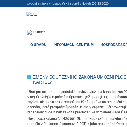
Úvodní stránka
/
Hospodářská soutěž
/
Novela ZOHS 2026
O ÚŘADU
INFORMAČNÍ CENTRUM
HOSPODÁŘSKÁ
ZMĚNY SOUTĚŽNÍHO ZÁKONA UMOŽNÍ PLOŠN
KARTELY
Úřad pro ochranu hospodářské soutěže vložil na konci března 20
v nejdůležitějších právních úpravách, jež spadají do jeho půso
zvýšení účinnosti prosazování soutěžního práva na nefunkčních trz
osobám, které protiprávní jednání fakticky organizují či provozuj
radě vlády bude návrh zákona předložen ke schválení vládě Čes
Novelizace zákona č. 143/2001 Sb. je rozpracováním návrhu záko
nedošlo v Poslanecké sněmovně PČR k jeho projednání. Oproti p