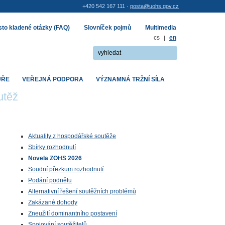
+420 542 167 111 ·
posta@uohs.gov.cz
to kladené otázky (FAQ)
Slovníček pojmů
Multimedia
cs
|
en
UŘE
VEŘEJNÁ PODPORA
VÝZNAMNÁ TRŽNÍ SÍLA
utěž
Aktuality z hospodářské soutěže
Sbírky rozhodnutí
Novela ZOHS 2026
Soudní přezkum rozhodnutí
Podání podnětu
Alternativní řešení soutěžních problémů
Zakázané dohody
Zneužití dominantního postavení
Spojování soutěžitelů