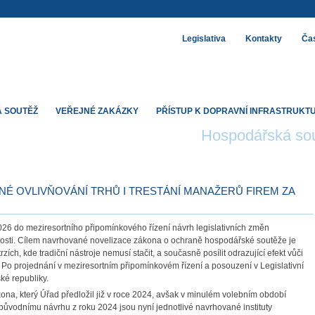
Legislativa
Kontakty
Čas
 SOUTĚŽ
VEŘEJNÉ ZAKÁZKY
PŘÍSTUP K DOPRAVNÍ INFRASTRUKT
Hospodářská so
É OVLIVŇOVÁNÍ TRHŮ I TRESTÁNÍ MANAŽERŮ FIREM ZA
26 do meziresortního připomínkového řízení návrh legislativních změn
bnosti. Cílem navrhované novelizace zákona o ochraně hospodářské soutěže je
ích, kde tradiční nástroje nemusí stačit, a současně posílit odrazující efekt vůči
í. Po projednání v meziresortním připomínkovém řízení a posouzení v Legislativní
ké republiky.
na, který Úřad předložil již v roce 2024, avšak v minulém volebním období
ůvodnímu návrhu z roku 2024 jsou nyní jednotlivé navrhované instituty