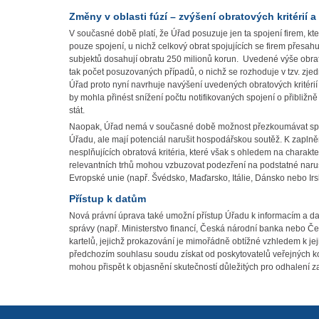
Změny v oblasti fúzí – zvýšení obratových kritérií a
V současné době platí, že Úřad posuzuje jen ta spojení firem, kte
pouze spojení, u nichž celkový obrat spojujících se firem přesah
subjektů dosahují obratu 250 milionů korun. Uvedené výše obratů
tak počet posuzovaných případů, o nichž se rozhoduje v tzv. zje
Úřad proto nyní navrhuje navýšení uvedených obratových kritérií
by mohla přinést snížení počtu notifikovaných spojení o přibližn
stát.
Naopak, Úřad nemá v současné době možnost přezkoumávat spoje
Úřadu, ale mají potenciál narušit hospodářskou soutěž. K zaplně
nesplňujících obratová kritéria, které však s ohledem na charakt
relevantních trhů mohou vzbuzovat podezření na podstatné naru
Evropské unie (např. Švédsko, Maďarsko, Itálie, Dánsko nebo Irsk
Přístup k datům
Nová právní úprava také umožní přístup Úřadu k informacím a d
správy (např. Ministerstvo financí, Česká národní banka nebo Čes
kartelů, jejichž prokazování je mimořádně obtížné vzhledem k j
předchozím souhlasu soudu získat od poskytovatelů veřejných kom
mohou přispět k objasnění skutečností důležitých pro odhalení 