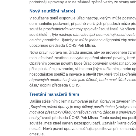
podrobněji upraveny, a to na základě zpětné vazby ze strany od
Nový soutěžní nástroj
V současné době disponuje Úřad nástroji, kterými může postiho
dominantního postavení, případně v určitých případech může p
soutěže prostřednictvím kontroly spojování soutěžitelů. Ve všec
soutěžitelů.
„Tyto nástroje nám ale nijak neumožňují zasahovat n
na nich panujících. Typicky se může jednat o oligopolní trhy nebo 
upozorňuje předseda ÚOHS Petr Mlsna.
Nová právní úprava mj. Úřadu umožní, aby po provedeném tržním š
mohl efektivně zasáhnout a vydat opatření obecné povahy, které 
Opatřením obecné povahy bude Úřad oprávněn ukládat např. povi
přístup k datům, rozhraním, sítím nebo jiným zařízením, anebo u
hospodářskou soutěž a inovace a otevřít trhy, které trpí zakořeně
nápravných opatření nejevilo jako účinné, bude moci Úřad v ext
části,“
doplnil předseda ÚOHS.
Trestání manažerů firem
Dalším stěžejním cílem navrhované právní úpravy je zavedení možno
„Smyslem právní úpravy je tedy účinný postih těchto fyzických o
motivace přestupky Úřadu ohlašovat v rámci žádosti o shovívavost
osoby,“
uvedl předseda ÚOHS Petr Mlsna. Tento nástroj má posíl
soutěže, mezi které kartely bezesporu patří. Uzavírání kartelový
nestačí. Nová právní úprava umožňující postihovat přímo manažery, 
omezuje.