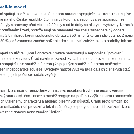
 call-in model
rá splňují jasně stanovená kritéria daná obratem spojujících se firem. Posuzují se
uje na trhu České republiky 1,5 miliardy korun a alespoň dva ze spojujících se
 byly stanoveny před více než 20 lety a od té doby se nikdy nezvyšovaly. Narůstá
dnodušeném řízení, protože mají na relevantní trhy zcela zanedbatelný dopad.
 na 2,5 miliardy korun společného obratu a 350 milionů korun individuálně. Změna
ě 30 %, což znamená značné snížení administrativní zátěže jak pro podniky, tak pro
ní soutěžitelů, která obratové hranice nedosahují a nepodléhají povolení
ní této mezery tedy Úřad navrhuje zavést tzv. call-in model přezkumu koncentrací
er spojujících se soutěžitelů nebo již spojených soutěžitelů anebo dotčených
šení hospodářské soutěže. Uvedený nástroj využívá řada dalších členských států
o) a jejich počet se nadále zvyšuje.
atům, které mají shromážděny v rámci své působnosti vybrané orgány veřejné
ký statistický úřad). Novela rovněž reaguje na potřebu zvýšit efektivitu odhalování
ejich utajenému charakteru a absenci písemných důkazů. Úřadu proto umožní po
unikačních sítí provozní a lokalizační údaje o pohybu mobilních zařízení, které
zakázané dohody nebo zmaření šetření.