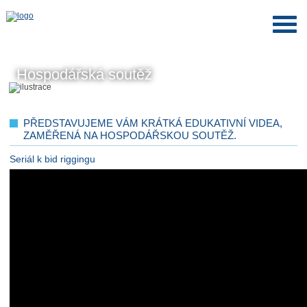
Hospodářská soutěž
PŘEDSTAVUJEME VÁM KRÁTKÁ EDUKATIVNÍ VIDEA,
ZAMĚŘENÁ NA HOSPODÁŘSKOU SOUTĚŽ.
Seriál k bid riggingu