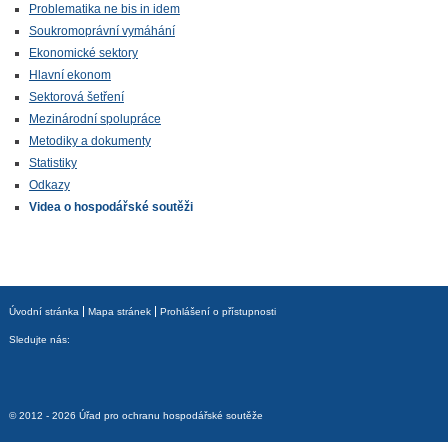
Problematika ne bis in idem
Soukromoprávní vymáhání
Ekonomické sektory
Hlavní ekonom
Sektorová šetření
Mezinárodní spolupráce
Metodiky a dokumenty
Statistiky
Odkazy
Videa o hospodářské soutěži
Úvodní stránka
Mapa stránek
Prohlášení o přístupnosti
Sledujte nás:
© 2012 - 2026 Úřad pro ochranu hospodářské soutěže