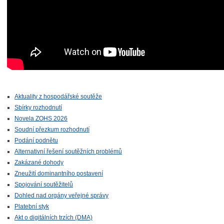
Aktuality z hospodářské soutěže
Sbírky rozhodnutí
Novela ZOHS 2026
Soudní přezkum rozhodnutí
Podání podnětu
Alternativní řešení soutěžních problémů
Zakázané dohody
Zneužití dominantního postavení
Spojování soutěžitelů
Dohled nad orgány veřejné správy
Platební styk
Akt o digitálních trzích (DMA)