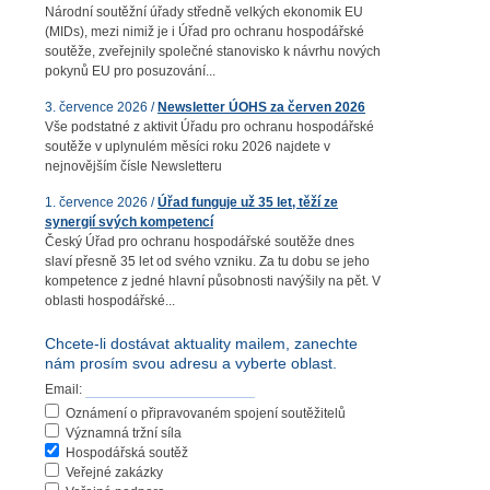
Národní soutěžní úřady středně velkých ekonomik EU
(MIDs), mezi nimiž je i Úřad pro ochranu hospodářské
soutěže, zveřejnily společné stanovisko k návrhu nových
pokynů EU pro posuzování...
3. července 2026 /
Newsletter ÚOHS za červen 2026
Vše podstatné z aktivit Úřadu pro ochranu hospodářské
soutěže v uplynulém měsíci roku 2026 najdete v
nejnovějším čísle Newsletteru
1. července 2026 /
Úřad funguje už 35 let, těží ze
synergií svých kompetencí
Český Úřad pro ochranu hospodářské soutěže dnes
slaví přesně 35 let od svého vzniku. Za tu dobu se jeho
kompetence z jedné hlavní působnosti navýšily na pět. V
oblasti hospodářské...
Chcete-li dostávat aktuality mailem, zanechte
nám prosím svou adresu a vyberte oblast.
Email:
Oznámení o připravovaném spojení soutěžitelů
Významná tržní síla
Hospodářská soutěž
Veřejné zakázky