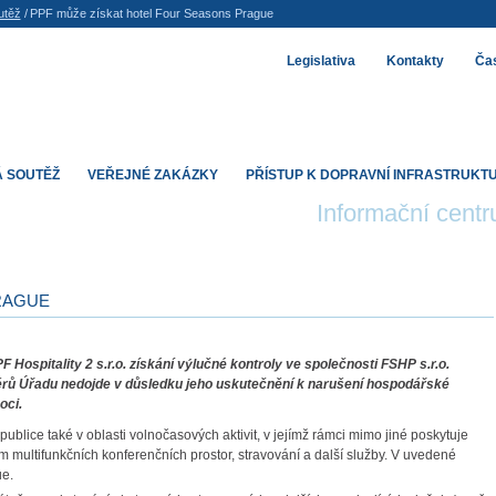
utěž
/
PPF může získat hotel Four Seasons Prague
Legislativa
Kontakty
Čas
 SOUTĚŽ
VEŘEJNÉ ZAKÁZKY
PŘÍSTUP K DOPRAVNÍ INFRASTRUKT
Informační cent
RAGUE
Hospitality 2 s.r.o. získání výlučné kontroly ve společnosti FSHP s.r.o.
věrů Úřadu nedojde v důsledku jeho uskutečnění k narušení hospodářské
oci.
ublice také v oblasti volnočasových aktivit, v jejímž rámci mimo jiné poskytuje
em multifunkčních konferenčních prostor, stravování a další služby. V uvedené
ue.