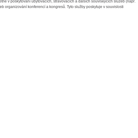
étně v poskytování ubytovacích, stravovacích a dalších souvisejících služeb (např.
eb organizování konferencí a kongresů. Tyto služby poskytuje v souvislosti