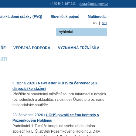
+420 542 167 111 ·
posta@uohs.gov.cz
to kladené otázky (FAQ)
Slovníček pojmů
Multimedia
cs
|
en
UŘE
VEŘEJNÁ PODPORA
VÝZNAMNÁ TRŽNÍ SÍLA
rum
6. srpna 2026 /
Newsletter ÚOHS za červenec je k
dispozici ke stažení
Přečtěte si pravidelný měsíční souhrn informací o nových
rozhodnutích a aktualitách z činnosti Úřadu pro ochranu
hospodářské soutěže
28. července 2026 /
ÚOHS povolil změnu kontroly v
Pozemkovém Holdingu
Podnikatel J. T. může koupit od svého obchodního
společníka L. Š. zbytek Pozemkového Holdingu. Díky