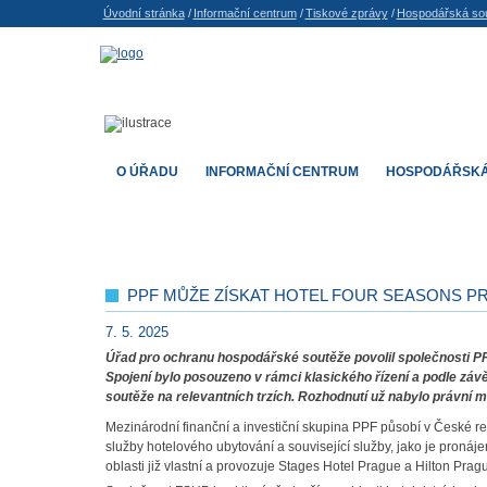
Úvodní stránka
/
Informační centrum
/
Tiskové zprávy
/
Hospodářská so
O ÚŘADU
INFORMAČNÍ CENTRUM
HOSPODÁŘSKÁ
PPF MŮŽE ZÍSKAT HOTEL FOUR SEASONS P
7. 5. 2025
Úřad pro ochranu hospodářské soutěže povolil společnosti PPF 
Spojení bylo posouzeno v rámci klasického řízení a podle zá
soutěže na relevantních trzích. Rozhodnutí už nabylo právní m
Mezinárodní finanční a investiční skupina PPF působí v České rep
služby hotelového ubytování a související služby, jako je pronáj
oblasti již vlastní a provozuje Stages Hotel Prague a Hilton Prag