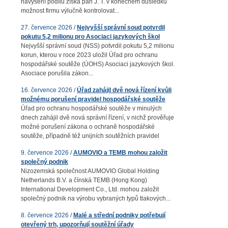
navýšení podílu získá pan J. T. v konečném důsledku
možnost firmu výlučně kontrolovat...
27. července 2026 /
Nejvyšší správní soud potvrdil
pokutu 5,2 milionu pro Asociaci jazykových škol
Nejvyšší správní soud (NSS) potvrdil pokutu 5,2 milionu
korun, kterou v roce 2023 uložil Úřad pro ochranu
hospodářské soutěže (ÚOHS) Asociaci jazykových škol.
Asociace porušila zákon...
16. července 2026 /
Úřad zahájil dvě nová řízení kvůli
možnému porušení pravidel hospodářské soutěže
Úřad pro ochranu hospodářské soutěže v minulých
dnech zahájil dvě nová správní řízení, v nichž prověřuje
možné porušení zákona o ochraně hospodářské
soutěže, případně též unijních soutěžních pravidel
9. července 2026 /
AUMOVIO a TEMB mohou založit
společný podnik
Nizozemská společnost AUMOVIO Global Holding
Netherlands B.V. a čínská TEMB (Hong Kong)
International Development Co., Ltd. mohou založit
společný podnik na výrobu vybraných typů tlakových...
8. července 2026 /
Malé a střední podniky potřebují
otevřený trh, upozorňují soutěžní úřady