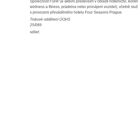
Společnost FSHP je aktivní především v oblasti hotelnictví, konkr
wellness a fitness, prádelna nebo pronájem vozidel), včetně služ
s provozem převáděného hotelu Four Seasons Prague.
Tiskové oddělení ÚOHS
25/089
sdílet: