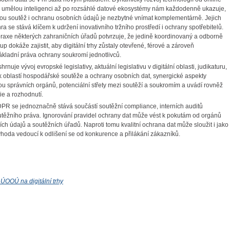
s umělou inteligenci až po rozsáhlé datové ekosystémy nám každodenně ukazuje,
u soutěž i ochranu osobních údajů je nezbytné vnímat komplementárně. Jejich
 se stává klíčem k udržení inovativního tržního prostředí i ochrany spotřebitelů.
axe některých zahraničních úřadů potvrzuje, že jedině koordinovaný a odborně
up dokáže zajistit, aby digitální trhy zůstaly otevřené, férové a zároveň
ákladní práva ochrany soukromí jednotlivců.
shrnuje vývoj evropské legislativy, aktuální legislativu v digitální oblasti, judikaturu,
k oblastí hospodářské soutěže a ochrany osobních dat, synergické aspekty
u správních orgánů, potenciální střety mezi soutěží a soukromím a uvádí rovněž
ie a rozhodnutí.
R se jednoznačně stává součástí soutěžní compliance, interních auditů
těžního práva. Ignorování pravidel ochrany dat může vést k pokutám od orgánů
ch údajů a soutěžních úřadů. Naproti tomu kvalitní ochrana dat může sloužit i jako
hoda vedoucí k odlišení se od konkurence a přilákání zákazníků.
ÚOOÚ na digitální trhy