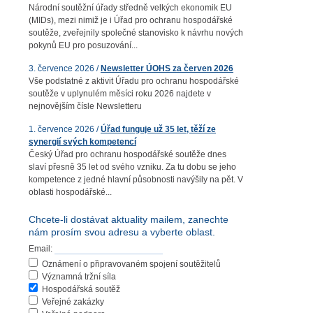
Národní soutěžní úřady středně velkých ekonomik EU
(MIDs), mezi nimiž je i Úřad pro ochranu hospodářské
soutěže, zveřejnily společné stanovisko k návrhu nových
pokynů EU pro posuzování...
3. července 2026 /
Newsletter ÚOHS za červen 2026
Vše podstatné z aktivit Úřadu pro ochranu hospodářské
soutěže v uplynulém měsíci roku 2026 najdete v
nejnovějším čísle Newsletteru
1. července 2026 /
Úřad funguje už 35 let, těží ze
synergií svých kompetencí
Český Úřad pro ochranu hospodářské soutěže dnes
slaví přesně 35 let od svého vzniku. Za tu dobu se jeho
kompetence z jedné hlavní působnosti navýšily na pět. V
oblasti hospodářské...
Chcete-li dostávat aktuality mailem, zanechte
nám prosím svou adresu a vyberte oblast.
Email:
Oznámení o připravovaném spojení soutěžitelů
Významná tržní síla
Hospodářská soutěž
Veřejné zakázky