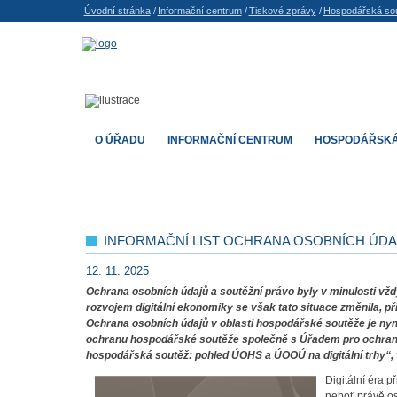
Úvodní stránka
/
Informační centrum
/
Tiskové zprávy
/
Hospodářská so
O ÚŘADU
INFORMAČNÍ CENTRUM
HOSPODÁŘSKÁ
INFORMAČNÍ LIST OCHRANA OSOBNÍCH ÚD
12. 11. 2025
Ochrana osobních údajů a soutěžní právo byly v minulosti v
rozvojem digitální ekonomiky se však tato situace změnila, p
Ochrana osobních údajů v oblasti hospodářské soutěže je nyn
ochranu hospodářské soutěže společně s Úřadem pro ochranu o
hospodářská soutěž: pohled ÚOHS a ÚOOÚ na digitální trhy“, v n
Digitální éra p
neboť právě os