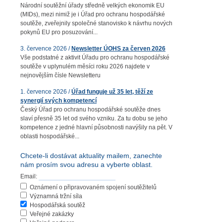
Národní soutěžní úřady středně velkých ekonomik EU
(MIDs), mezi nimiž je i Úřad pro ochranu hospodářské
soutěže, zveřejnily společné stanovisko k návrhu nových
pokynů EU pro posuzování...
3. července 2026 /
Newsletter ÚOHS za červen 2026
Vše podstatné z aktivit Úřadu pro ochranu hospodářské
soutěže v uplynulém měsíci roku 2026 najdete v
nejnovějším čísle Newsletteru
1. července 2026 /
Úřad funguje už 35 let, těží ze
synergií svých kompetencí
Český Úřad pro ochranu hospodářské soutěže dnes
slaví přesně 35 let od svého vzniku. Za tu dobu se jeho
kompetence z jedné hlavní působnosti navýšily na pět. V
oblasti hospodářské...
Chcete-li dostávat aktuality mailem, zanechte
nám prosím svou adresu a vyberte oblast.
Email:
Oznámení o připravovaném spojení soutěžitelů
Významná tržní síla
Hospodářská soutěž
Veřejné zakázky