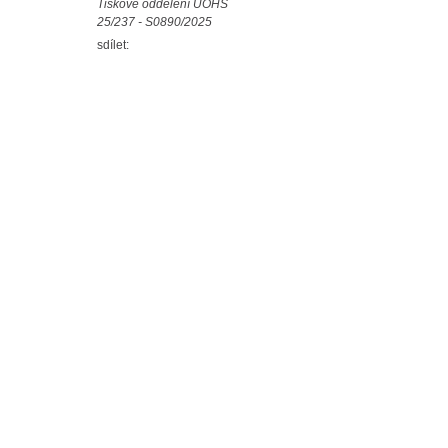
Tiskové oddělení ÚOHS
25/237 - S0890/2025
sdílet: