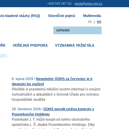
+420 542 167 111 ·
posta@uohs.gov.cz
to kladené otázky (FAQ)
Slovníček pojmů
Multimedia
cs
|
en
UŘE
VEŘEJNÁ PODPORA
VÝZNAMNÁ TRŽNÍ SÍLA
rum
6. srpna 2026 /
Newsletter ÚOHS za červenec je k
dispozici ke stažení
Přečtěte si pravidelný měsíční souhrn informací o nových
rozhodnutích a aktualitách z činnosti Úřadu pro ochranu
hospodářské soutěže
28. července 2026 /
ÚOHS povolil změnu kontroly v
Pozemkovém Holdingu
Podnikatel J. T. může koupit od svého obchodního
společníka L. Š. zbytek Pozemkového Holdingu. Díky