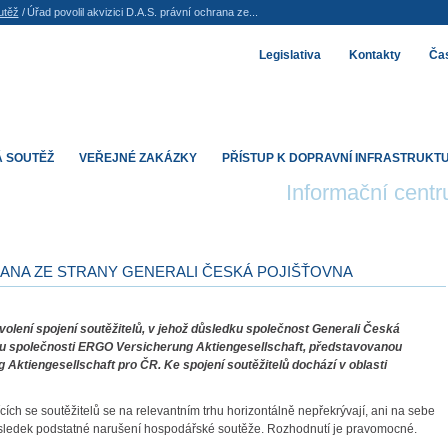
utěž
/
Úřad povolil akvizici D.A.S. právní ochrana ze...
Legislativa
Kontakty
Čas
 SOUTĚŽ
VEŘEJNÉ ZAKÁZKY
PŘÍSTUP K DOPRAVNÍ INFRASTRUKT
Informační cent
HRANA ZE STRANY GENERALI ČESKÁ POJIŠŤOVNA
olení spojení soutěžitelů, v jehož důsledku společnost Generali Česká
odu společnosti ERGO Versicherung Aktiengesellschaft, představovanou
ktiengesellschaft pro ČR. Ke spojení soutěžitelů dochází v oblasti
cích se soutěžitelů se na relevantním trhu horizontálně nepřekrývají, ani na sebe
ásledek podstatné narušení hospodářské soutěže. Rozhodnutí je pravomocné.