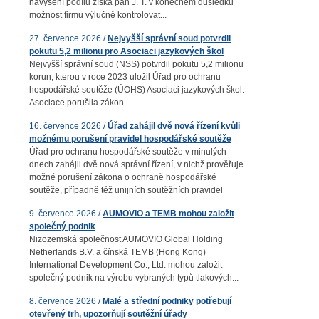
navýšení podílu získá pan J. T. v konečném důsledku
možnost firmu výlučně kontrolovat...
27. července 2026 /
Nejvyšší správní soud potvrdil
pokutu 5,2 milionu pro Asociaci jazykových škol
Nejvyšší správní soud (NSS) potvrdil pokutu 5,2 milionu
korun, kterou v roce 2023 uložil Úřad pro ochranu
hospodářské soutěže (ÚOHS) Asociaci jazykových škol.
Asociace porušila zákon...
16. července 2026 /
Úřad zahájil dvě nová řízení kvůli
možnému porušení pravidel hospodářské soutěže
Úřad pro ochranu hospodářské soutěže v minulých
dnech zahájil dvě nová správní řízení, v nichž prověřuje
možné porušení zákona o ochraně hospodářské
soutěže, případně též unijních soutěžních pravidel
9. července 2026 /
AUMOVIO a TEMB mohou založit
společný podnik
Nizozemská společnost AUMOVIO Global Holding
Netherlands B.V. a čínská TEMB (Hong Kong)
International Development Co., Ltd. mohou založit
společný podnik na výrobu vybraných typů tlakových...
8. července 2026 /
Malé a střední podniky potřebují
otevřený trh, upozorňují soutěžní úřady