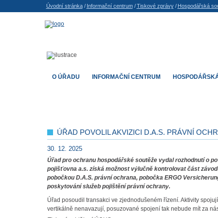
Úvodní stránka
/
Informační centrum
/
Tiskové zprávy
/
Hospodářská so
O ÚŘADU
INFORMAČNÍ CENTRUM
HOSPODÁŘSKÁ
ÚŘAD POVOLIL AKVIZICI D.A.S. PRÁVNÍ OC
30. 12. 2025
Úřad pro ochranu hospodářské soutěže vydal rozhodnutí o pov
pojišťovna a.s. získá možnost výlučně kontrolovat část záv
pobočkou D.A.S. právní ochrana, pobočka ERGO Versicherung A
poskytování služeb pojištění právní ochrany.
Úřad posoudil transakci ve zjednodušeném řízení. Aktivity spojují
vertikálně nenavazují, posuzované spojení tak nebude mít za n