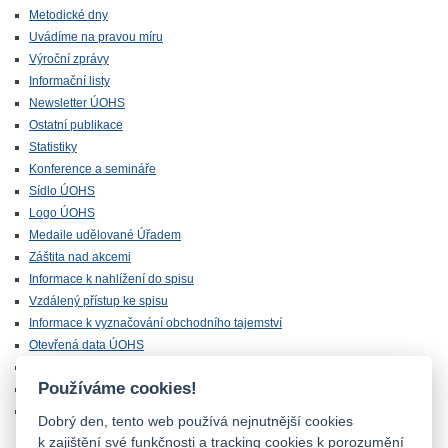
Metodické dny
Uvádíme na pravou míru
Výroční zprávy
Informační listy
Newsletter ÚOHS
Ostatní publikace
Statistiky
Konference a semináře
Sídlo ÚOHS
Logo ÚOHS
Medaile udělované Úřadem
Záštita nad akcemi
Informace k nahlížení do spisu
Vzdálený přístup ke spisu
Informace k vyznačování obchodního tajemství
Otevřená data ÚOHS
Úřednická zkouška
Používáme cookies!
Chráněná zóna
Majetek ÚOHS nabízený k odprodeji
Dobrý den, tento web používá nejnutnější cookies
k zajištění své funkčnosti a tracking cookies k porozumění