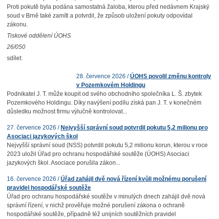
Proti pokutě byla podána samostatná žaloba, kterou před nedávnem Krajský
soud v Brně také zamítl a potvrdil, že způsob uložení pokuty odpovídal
zákonu.
Tiskové oddělení ÚOHS
26/050
sdílet:
28. července 2026 /
ÚOHS povolil změnu kontroly
v Pozemkovém Holdingu
Podnikatel J. T. může koupit od svého obchodního společníka L. Š. zbytek
Pozemkového Holdingu. Díky navýšení podílu získá pan J. T. v konečném
důsledku možnost firmu výlučně kontrolovat...
27. července 2026 /
Nejvyšší správní soud potvrdil pokutu 5,2 milionu pro
Asociaci jazykových škol
Nejvyšší správní soud (NSS) potvrdil pokutu 5,2 milionu korun, kterou v roce
2023 uložil Úřad pro ochranu hospodářské soutěže (ÚOHS) Asociaci
jazykových škol. Asociace porušila zákon...
16. července 2026 /
Úřad zahájil dvě nová řízení kvůli možnému porušení
pravidel hospodářské soutěže
Úřad pro ochranu hospodářské soutěže v minulých dnech zahájil dvě nová
správní řízení, v nichž prověřuje možné porušení zákona o ochraně
hospodářské soutěže, případně též unijních soutěžních pravidel