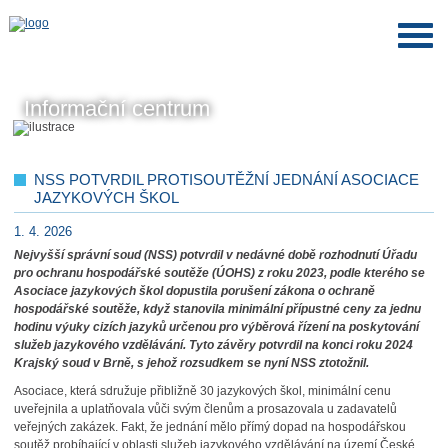
Informační centrum
NSS POTVRDIL PROTISOUTĚŽNÍ JEDNÁNÍ ASOCIACE
JAZYKOVÝCH ŠKOL
1. 4. 2026
Nejvyšší správní soud (NSS) potvrdil v nedávné době rozhodnutí Úřadu
pro ochranu hospodářské soutěže (ÚOHS) z roku 2023, podle kterého se
Asociace jazykových škol dopustila porušení zákona o ochraně
hospodářské soutěže, když stanovila minimální přípustné ceny za jednu
hodinu výuky cizích jazyků určenou pro výběrová řízení na poskytování
služeb jazykového vzdělávání. Tyto závěry potvrdil na konci roku 2024
Krajský soud v Brně, s jehož rozsudkem se nyní NSS ztotožnil.
Asociace, která sdružuje přibližně 30 jazykových škol, minimální cenu
uveřejnila a uplatňovala vůči svým členům a prosazovala u zadavatelů
veřejných zakázek. Fakt, že jednání mělo přímý dopad na hospodářskou
soutěž probíhající v oblasti služeb jazykového vzdělávání na území České