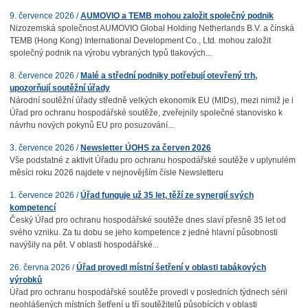
9. července 2026 /
AUMOVIO a TEMB mohou založit společný podnik
Nizozemská společnost AUMOVIO Global Holding Netherlands B.V. a čínská
TEMB (Hong Kong) International Development Co., Ltd. mohou založit
společný podnik na výrobu vybraných typů tlakových...
8. července 2026 /
Malé a střední podniky potřebují otevřený trh,
upozorňují soutěžní úřady
Národní soutěžní úřady středně velkých ekonomik EU (MIDs), mezi nimiž je i
Úřad pro ochranu hospodářské soutěže, zveřejnily společné stanovisko k
návrhu nových pokynů EU pro posuzování...
3. července 2026 /
Newsletter ÚOHS za červen 2026
Vše podstatné z aktivit Úřadu pro ochranu hospodářské soutěže v uplynulém
měsíci roku 2026 najdete v nejnovějším čísle Newsletteru
1. července 2026 /
Úřad funguje už 35 let, těží ze synergií svých
kompetencí
Český Úřad pro ochranu hospodářské soutěže dnes slaví přesně 35 let od
svého vzniku. Za tu dobu se jeho kompetence z jedné hlavní působnosti
navýšily na pět. V oblasti hospodářské...
26. června 2026 /
Úřad provedl místní šetření v oblasti tabákových
výrobků
Úřad pro ochranu hospodářské soutěže provedl v posledních týdnech sérii
neohlášených místních šetření u tří soutěžitelů působících v oblasti