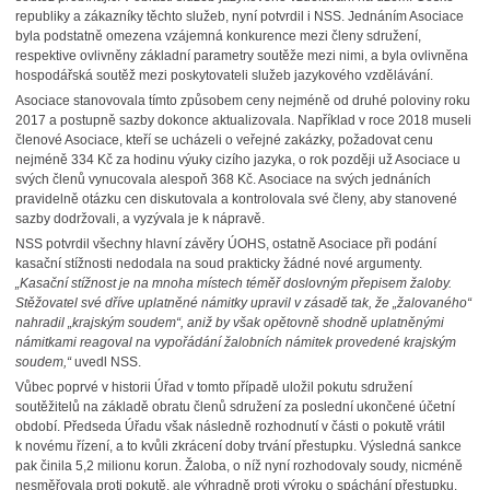
republiky a zákazníky těchto služeb, nyní potvrdil i NSS. Jednáním Asociace
byla podstatně omezena vzájemná konkurence mezi členy sdružení,
respektive ovlivněny základní parametry soutěže mezi nimi, a byla ovlivněna
hospodářská soutěž mezi poskytovateli služeb jazykového vzdělávání.
Asociace stanovovala tímto způsobem ceny nejméně od druhé poloviny roku
2017 a postupně sazby dokonce aktualizovala. Například v roce 2018 museli
členové Asociace, kteří se ucházeli o veřejné zakázky, požadovat cenu
nejméně 334 Kč za hodinu výuky cizího jazyka, o rok později už Asociace u
svých členů vynucovala alespoň 368 Kč. Asociace na svých jednáních
pravidelně otázku cen diskutovala a kontrolovala své členy, aby stanovené
sazby dodržovali, a vyzývala je k nápravě.
NSS potvrdil všechny hlavní závěry ÚOHS, ostatně Asociace při podání
kasační stížnosti nedodala na soud prakticky žádné nové argumenty.
„Kasační stížnost je na mnoha místech téměř doslovným přepisem žaloby.
Stěžovatel své dříve uplatněné námitky upravil v zásadě tak, že „žalovaného“
nahradil „krajským soudem“, aniž by však opětovně shodně uplatněnými
námitkami reagoval na vypořádání žalobních námitek provedené krajským
soudem,“
uvedl NSS.
Vůbec poprvé v historii Úřad v tomto případě uložil pokutu sdružení
soutěžitelů na základě obratu členů sdružení za poslední ukončené účetní
období. Předseda Úřadu však následně rozhodnutí v části o pokutě vrátil
k novému řízení, a to kvůli zkrácení doby trvání přestupku. Výsledná sankce
pak činila 5,2 milionu korun. Žaloba, o níž nyní rozhodovaly soudy, nicméně
nesměřovala proti pokutě, ale výhradně proti výroku o spáchání přestupku.