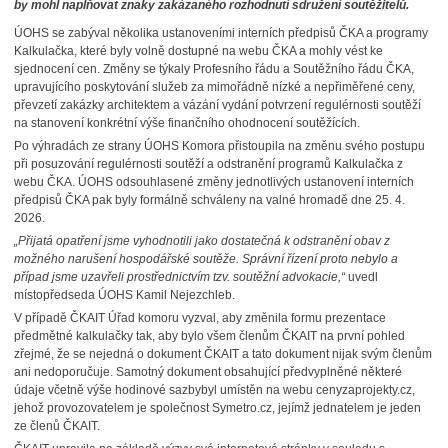
by mohl naplňovat znaky zakázaného rozhodnutí sdružení soutěžitelů.
ÚOHS se zabýval několika ustanoveními interních předpisů ČKA a programy
Kalkulačka, které byly volně dostupné na webu ČKA a mohly vést ke
sjednocení cen. Změny se týkaly Profesního řádu a Soutěžního řádu ČKA,
upravujícího poskytování služeb za mimořádně nízké a nepřiměřené ceny,
převzetí zakázky architektem a vázání vydání potvrzení regulérnosti soutěží
na stanovení konkrétní výše finančního ohodnocení soutěžících.
Po výhradách ze strany ÚOHS Komora přistoupila na změnu svého postupu
při posuzování regulérnosti soutěží a odstranění programů Kalkulačka z
webu ČKA. ÚOHS odsouhlasené změny jednotlivých ustanovení interních
předpisů ČKA pak byly formálně schváleny na valné hromadě dne 25. 4.
2026.
„Přijatá opatření jsme vyhodnotili jako dostatečná k odstranění obav z
možného narušení hospodářské soutěže. Správní řízení proto nebylo a
případ jsme uzavřeli prostřednictvím tzv. soutěžní advokacie,“
uvedl
místopředseda ÚOHS Kamil Nejezchleb.
V případě ČKAIT Úřad komoru vyzval, aby změnila formu prezentace
předmětné kalkulačky tak, aby bylo všem členům ČKAIT na první pohled
zřejmé, že se nejedná o dokument ČKAIT a tato dokument nijak svým členům
ani nedoporučuje. Samotný dokument obsahující předvyplněné některé
údaje včetně výše hodinové sazbybyl umístěn na webu cenyzaprojekty.cz,
jehož provozovatelem je společnost Symetro.cz, jejímž jednatelem je jeden
ze členů ČKAIT.