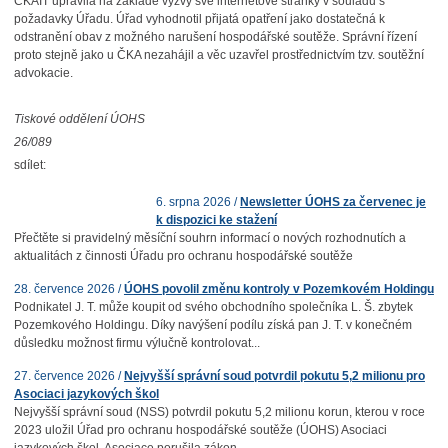
ČKAIT upravila na základě výzvy své internetové stránky v souladu s
požadavky Úřadu. Úřad vyhodnotil přijatá opatření jako dostatečná k
odstranění obav z možného narušení hospodářské soutěže. Správní řízení
proto stejně jako u ČKA nezahájil a věc uzavřel prostřednictvím tzv. soutěžní
advokacie.
Tiskové oddělení ÚOHS
26/089
sdílet:
6. srpna 2026 /
Newsletter ÚOHS za červenec je
k dispozici ke stažení
Přečtěte si pravidelný měsíční souhrn informací o nových rozhodnutích a
aktualitách z činnosti Úřadu pro ochranu hospodářské soutěže
28. července 2026 /
ÚOHS povolil změnu kontroly v Pozemkovém Holdingu
Podnikatel J. T. může koupit od svého obchodního společníka L. Š. zbytek
Pozemkového Holdingu. Díky navýšení podílu získá pan J. T. v konečném
důsledku možnost firmu výlučně kontrolovat...
27. července 2026 /
Nejvyšší správní soud potvrdil pokutu 5,2 milionu pro
Asociaci jazykových škol
Nejvyšší správní soud (NSS) potvrdil pokutu 5,2 milionu korun, kterou v roce
2023 uložil Úřad pro ochranu hospodářské soutěže (ÚOHS) Asociaci