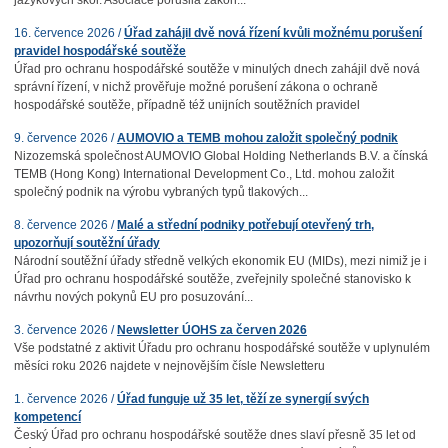
jazykových škol. Asociace porušila zákon...
16. července 2026 /
Úřad zahájil dvě nová řízení kvůli možnému porušení
pravidel hospodářské soutěže
Úřad pro ochranu hospodářské soutěže v minulých dnech zahájil dvě nová
správní řízení, v nichž prověřuje možné porušení zákona o ochraně
hospodářské soutěže, případně též unijních soutěžních pravidel
9. července 2026 /
AUMOVIO a TEMB mohou založit společný podnik
Nizozemská společnost AUMOVIO Global Holding Netherlands B.V. a čínská
TEMB (Hong Kong) International Development Co., Ltd. mohou založit
společný podnik na výrobu vybraných typů tlakových...
8. července 2026 /
Malé a střední podniky potřebují otevřený trh,
upozorňují soutěžní úřady
Národní soutěžní úřady středně velkých ekonomik EU (MIDs), mezi nimiž je i
Úřad pro ochranu hospodářské soutěže, zveřejnily společné stanovisko k
návrhu nových pokynů EU pro posuzování...
3. července 2026 /
Newsletter ÚOHS za červen 2026
Vše podstatné z aktivit Úřadu pro ochranu hospodářské soutěže v uplynulém
měsíci roku 2026 najdete v nejnovějším čísle Newsletteru
1. července 2026 /
Úřad funguje už 35 let, těží ze synergií svých
kompetencí
Český Úřad pro ochranu hospodářské soutěže dnes slaví přesně 35 let od