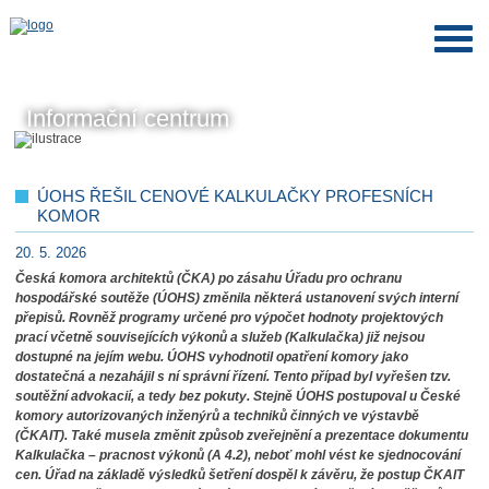
Informační centrum
ÚOHS ŘEŠIL CENOVÉ KALKULAČKY PROFESNÍCH
KOMOR
20. 5. 2026
Česká komora architektů (ČKA) po zásahu Úřadu pro ochranu
hospodářské soutěže (ÚOHS) změnila některá ustanovení svých interní
přepisů. Rovněž programy určené pro výpočet hodnoty projektových
prací včetně souvisejících výkonů a služeb (Kalkulačka) již nejsou
dostupné na jejím webu. ÚOHS vyhodnotil opatření komory jako
dostatečná a nezahájil s ní správní řízení. Tento případ byl vyřešen tzv.
soutěžní advokacií, a tedy bez pokuty. Stejně ÚOHS postupoval u České
komory autorizovaných inženýrů a techniků činných ve výstavbě
(ČKAIT). Také musela změnit způsob zveřejnění a prezentace dokumentu
Kalkulačka – pracnost výkonů (A 4.2), neboť mohl vést ke sjednocování
cen. Úřad na základě výsledků šetření dospěl k závěru, že postup ČKAIT