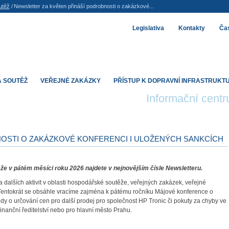
utěž
/
Newsletter za květen přináší podrobnosti o zakázkové...
Legislativa
Kontakty
Čas
 SOUTĚŽ
VEŘEJNÉ ZAKÁZKY
PŘÍSTUP K DOPRAVNÍ INFRASTRUKT
Informační cent
OSTI O ZAKÁZKOVÉ KONFERENCI I ULOŽENÝCH SANKCÍCH
že v pátém měsíci roku 2026 najdete v nejnovějším čísle Newsletteru.
a dalších aktivit v oblasti hospodářské soutěže, veřejných zakázek, veřejné
ře. Tentokrát se obsáhle vracíme zajména k pátému ročníku Májové konference o
dy o určování cen pro další prodej pro společnost HP Tronic či pokuty za chyby ve
inanční ředitelství nebo pro hlavní město Prahu.