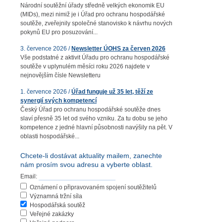
Národní soutěžní úřady středně velkých ekonomik EU
(MIDs), mezi nimiž je i Úřad pro ochranu hospodářské
soutěže, zveřejnily společné stanovisko k návrhu nových
pokynů EU pro posuzování...
3. července 2026 /
Newsletter ÚOHS za červen 2026
Vše podstatné z aktivit Úřadu pro ochranu hospodářské
soutěže v uplynulém měsíci roku 2026 najdete v
nejnovějším čísle Newsletteru
1. července 2026 /
Úřad funguje už 35 let, těží ze
synergií svých kompetencí
Český Úřad pro ochranu hospodářské soutěže dnes
slaví přesně 35 let od svého vzniku. Za tu dobu se jeho
kompetence z jedné hlavní působnosti navýšily na pět. V
oblasti hospodářské...
Chcete-li dostávat aktuality mailem, zanechte
nám prosím svou adresu a vyberte oblast.
Email:
Oznámení o připravovaném spojení soutěžitelů
Významná tržní síla
Hospodářská soutěž
Veřejné zakázky