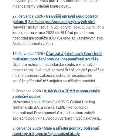
navýšení podílu získá pan J. T. v konečném důsledku
možnost firmu výlučně kontrolovat...
27. července 2026 /
Nejvyšší správní soud potvrdil
pokutu 5,2 milionu pro Asociaci jazykových škol
Nejvyšší správní soud (NSS) potvrdil pokutu 5,2 milionu
korun, kterou v roce 2023 uložil Úřad pro ochranu
hospodářské soutěže (ÚOHS) Asociaci jazykových škol.
Asociace porušila zákon...
16. července 2026 /
Úřad zahájil dvě nová řízení kvůli
možnému porušení pravidel hospodářské soutěže
Úřad pro ochranu hospodářské soutěže v minulých
dnech zahájil dvě nová správní řízení, v nichž prověřuje
možné porušení zákona o ochraně hospodářské
soutěže, případně též unijních soutěžních pravidel
9. července 2026 /
AUMOVIO a TEMB mohou založit
společný podnik
Nizozemská společnost AUMOVIO Global Holding
Netherlands B.V. a čínská TEMB (Hong Kong)
International Development Co., Ltd. mohou založit
společný podnik na výrobu vybraných typů tlakových...
8. července 2026 /
Malé a střední podniky potřebují
otevřený trh, upozorňují soutěžní úřady