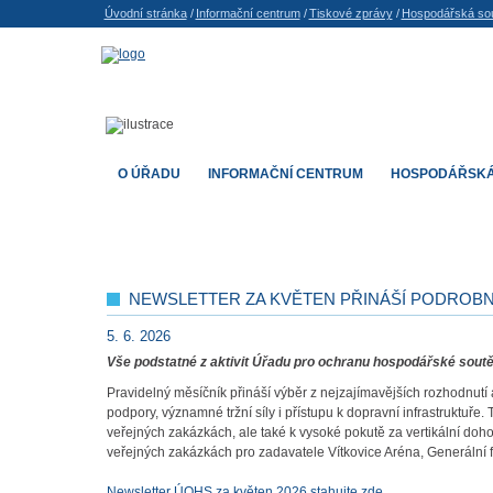
Úvodní stránka
/
Informační centrum
/
Tiskové zprávy
/
Hospodářská so
O ÚŘADU
INFORMAČNÍ CENTRUM
HOSPODÁŘSKÁ
NEWSLETTER ZA KVĚTEN PŘINÁŠÍ PODROBN
5. 6. 2026
Vše podstatné z aktivit Úřadu pro ochranu hospodářské soutě
Pravidelný měsíčník přináší výběr z nejzajímavějších rozhodnutí 
podpory, významné tržní síly i přístupu k dopravní infrastruktu
veřejných zakázkách, ale také k vysoké pokutě za vertikální doho
veřejných zakázkách pro zadavatele Vítkovice Aréna, Generální f
Newsletter ÚOHS za květen 2026 stahujte zde