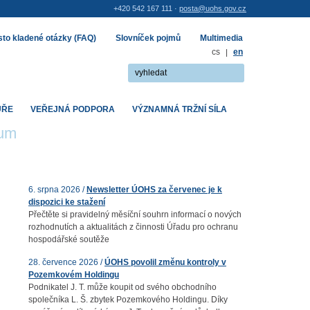
+420 542 167 111 ·
posta@uohs.gov.cz
to kladené otázky (FAQ)
Slovníček pojmů
Multimedia
cs
|
en
UŘE
VEŘEJNÁ PODPORA
VÝZNAMNÁ TRŽNÍ SÍLA
rum
6. srpna 2026 /
Newsletter ÚOHS za červenec je k
dispozici ke stažení
Přečtěte si pravidelný měsíční souhrn informací o nových
rozhodnutích a aktualitách z činnosti Úřadu pro ochranu
hospodářské soutěže
28. července 2026 /
ÚOHS povolil změnu kontroly v
Pozemkovém Holdingu
Podnikatel J. T. může koupit od svého obchodního
společníka L. Š. zbytek Pozemkového Holdingu. Díky