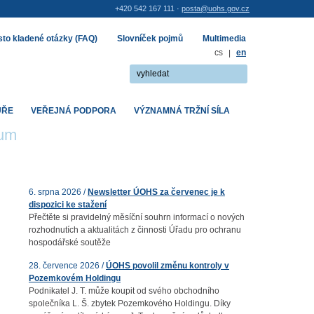
+420 542 167 111 ·
posta@uohs.gov.cz
to kladené otázky (FAQ)
Slovníček pojmů
Multimedia
cs
|
en
UŘE
VEŘEJNÁ PODPORA
VÝZNAMNÁ TRŽNÍ SÍLA
rum
6. srpna 2026 /
Newsletter ÚOHS za červenec je k
dispozici ke stažení
Přečtěte si pravidelný měsíční souhrn informací o nových
rozhodnutích a aktualitách z činnosti Úřadu pro ochranu
hospodářské soutěže
28. července 2026 /
ÚOHS povolil změnu kontroly v
Pozemkovém Holdingu
Podnikatel J. T. může koupit od svého obchodního
společníka L. Š. zbytek Pozemkového Holdingu. Díky