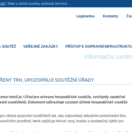
utěž
/
Malé a střední podniky potřebují otevřený...
Legislativa
Kontakty
Čas
 SOUTĚŽ
VEŘEJNÉ ZAKÁZKY
PŘÍSTUP K DOPRAVNÍ INFRASTRUKT
Informační cent
VŘENÝ TRH, UPOZORŇUJÍ SOUTĚŽNÍ ÚŘADY
mezi nimiž je i Úřad pro ochranu hospodářské soutěže, zveřejnily společné
vání soutěžitelů. Dokument zdůrazňuje význam účinné hospodářské soutěže
pro oblast spojování soutěžitelů tak, aby odpovídaly aktuálním podmínkám trhu.
nčního prostředí, které zajišťuje férové ceny, kvalitu a dostatečný výběr pro