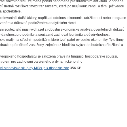
tegraci vnitřního trhu, zejména pokud napomáhá přeshraničním aktivitám. V případě
důsledně rozlišovat mezi transakcemi, které posilují konkurenci, a těmi, jež vedou
a spotřebitele.
relevantní i další faktory, například odolnost ekonomik, udržitelnost nebo integrace
mezeném a důkazně podloženém analytickém rámci.
vání soutěžitelů musí vycházet z robustní ekonomické analýzy, ověřitelných důkazů
dvídatelnost pro podniky a současně zachovat legitimitu a důvěryhodnost
sko malým a středním podnikům, které tvoří páteř evropské ekonomiky. Tyto firmy
trací nepřiměřeně zasaženy, zejména z hlediska svých obchodních příležitostí a
vropského hospodářství je založena právě na fungující hospodářské soutěži.
ástrojem pro zachování otevřeného a dynamického trhu.
ní stanovisko skupiny MIDs je k dispozici zde
356 KB