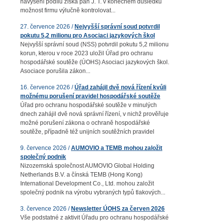
navýšení podílu získá pan J. T. v konečném důsledku
možnost firmu výlučně kontrolovat...
27. července 2026 /
Nejvyšší správní soud potvrdil
pokutu 5,2 milionu pro Asociaci jazykových škol
Nejvyšší správní soud (NSS) potvrdil pokutu 5,2 milionu
korun, kterou v roce 2023 uložil Úřad pro ochranu
hospodářské soutěže (ÚOHS) Asociaci jazykových škol.
Asociace porušila zákon...
16. července 2026 /
Úřad zahájil dvě nová řízení kvůli
možnému porušení pravidel hospodářské soutěže
Úřad pro ochranu hospodářské soutěže v minulých
dnech zahájil dvě nová správní řízení, v nichž prověřuje
možné porušení zákona o ochraně hospodářské
soutěže, případně též unijních soutěžních pravidel
9. července 2026 /
AUMOVIO a TEMB mohou založit
společný podnik
Nizozemská společnost AUMOVIO Global Holding
Netherlands B.V. a čínská TEMB (Hong Kong)
International Development Co., Ltd. mohou založit
společný podnik na výrobu vybraných typů tlakových...
3. července 2026 /
Newsletter ÚOHS za červen 2026
Vše podstatné z aktivit Úřadu pro ochranu hospodářské