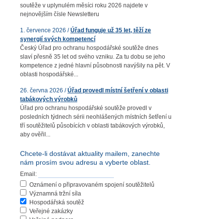
soutěže v uplynulém měsíci roku 2026 najdete v
nejnovějším čísle Newsletteru
1. července 2026 /
Úřad funguje už 35 let, těží ze
synergií svých kompetencí
Český Úřad pro ochranu hospodářské soutěže dnes
slaví přesně 35 let od svého vzniku. Za tu dobu se jeho
kompetence z jedné hlavní působnosti navýšily na pět. V
oblasti hospodářské...
26. června 2026 /
Úřad provedl místní šetření v oblasti
tabákových výrobků
Úřad pro ochranu hospodářské soutěže provedl v
posledních týdnech sérii neohlášených místních šetření u
tří soutěžitelů působících v oblasti tabákových výrobků,
aby ověřil...
Chcete-li dostávat aktuality mailem, zanechte
nám prosím svou adresu a vyberte oblast.
Email:
Oznámení o připravovaném spojení soutěžitelů
Významná tržní síla
Hospodářská soutěž
Veřejné zakázky