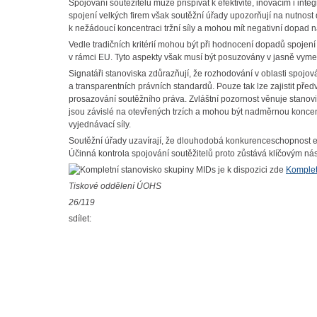
Spojování soutěžitelů může přispívat k efektivitě, inovacím i in
spojení velkých firem však soutěžní úřady upozorňují na nutnost 
k nežádoucí koncentraci tržní síly a mohou mít negativní dopad n
Vedle tradičních kritérií mohou být při hodnocení dopadů spojení 
v rámci EU. Tyto aspekty však musí být posuzovány v jasně vy
Signatáři stanoviska zdůrazňují, že rozhodování v oblasti spojo
a transparentních právních standardů. Pouze tak lze zajistit pře
prosazování soutěžního práva. Zvláštní pozornost věnuje stanovi
jsou závislé na otevřených trzích a mohou být nadměrnou koncen
vyjednávací síly.
Soutěžní úřady uzavírají, že dlouhodobá konkurenceschopnost e
Účinná kontrola spojování soutěžitelů proto zůstává klíčovým n
Komplet
Tiskové oddělení ÚOHS
26/119
sdílet: