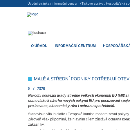
Úvodní stránka
/
Informační centrum
/
Tiskové zprávy
/
Hospodářská so
O ÚŘADU
INFORMAČNÍ CENTRUM
HOSPODÁŘSKÁ
MALÉ A STŘEDNÍ PODNIKY POTŘEBUJÍ OTE
8. 7. 2026
Národní soutěžní úřady středně velkých ekonomik EU (MIDs), 
stanovisko k návrhu nových pokynů EU pro posuzování spojo
pro inovace, ekonomický růst i ochranu spotřebitelů.
Stanovisko vítá iniciativu Evropské komise modernizovat pokyny 
Zároveň však připomíná, že hlavním cílem zůstává ochrana konkure
zákazníky.