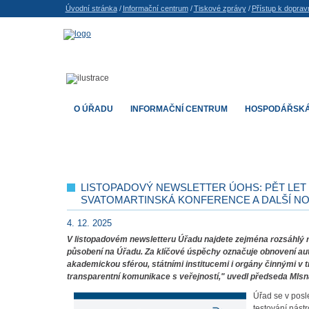
Úvodní stránka
/
Informační centrum
/
Tiskové zprávy
/
Přístup k dopravn
O ÚŘADU
INFORMAČNÍ CENTRUM
HOSPODÁŘSKÁ
LISTOPADOVÝ NEWSLETTER ÚOHS: PĚT LET
SVATOMARTINSKÁ KONFERENCE A DALŠÍ N
4. 12. 2025
V listopadovém newsletteru Úřadu najdete zejména rozsáhlý r
působení na Úřadu. Za klíčové úspěchy označuje obnovení auto
akademickou sférou, státními institucemi i orgány činnými v tr
transparentní komunikace s veřejností," uvedl předseda Mlsn
Úřad se v posl
testování nást