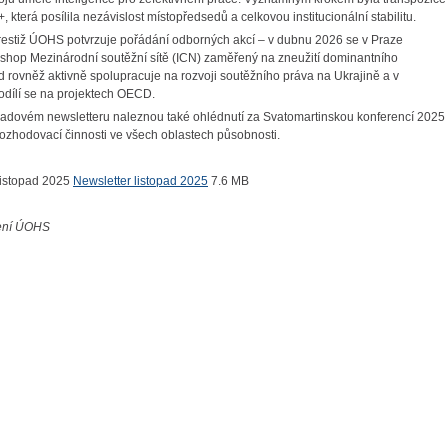
která posílila nezávislost místopředsedů a celkovou institucionální stabilitu.
estiž ÚOHS potvrzuje pořádání odborných akcí – v dubnu 2026 se v Praze
shop Mezinárodní soutěžní sítě (ICN) zaměřený na zneužití dominantního
d rovněž aktivně spolupracuje na rozvoji soutěžního práva na Ukrajině a v
dílí se na projektech OECD.
opadovém newsletteru naleznou také ohlédnutí za Svatomartinskou konferencí 2025
rozhodovací činnosti ve všech oblastech působnosti.
Newsletter listopad 2025
7.6 MB
lení ÚOHS