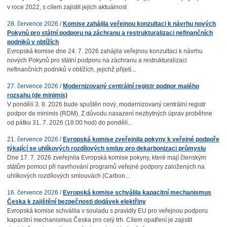
v roce 2022, s cílem zajistit jejich aktuálnost
28. července 2026 /
Komise zahájila veřejnou konzultaci k návrhu nových
Pokynů pro státní podporu na záchranu a restrukturalizaci nefinančních
podniků v obtížích
Evropská komise dne 24. 7. 2026 zahájila veřejnou konzultaci k návrhu
nových Pokynů pro státní podporu na záchranu a restrukturalizaci
nefinančních podniků v obtížích, jejichž přijetí...
27. července 2026 /
Modernizovaný centrální registr podpor malého
rozsahu (de minimis)
V pondělí 3. 8. 2026 bude spuštěn nový, modernizovaný centrální registr
podpor de minimis (RDM). Z důvodu nasazení nezbytných úprav proběhne
od pátku 31. 7. 2026 (18:00 hod) do pondělí...
21. července 2026 /
Evropská komise zveřejnila pokyny k veřejné podpoře
týkající se uhlíkových rozdílových smluv pro dekarbonizaci průmyslu
Dne 17. 7. 2026 zveřejnila Evropská komise pokyny, které mají členským
státům pomoci při navrhování programů veřejné podpory založených na
uhlíkových rozdílových smlouvách (Carbon...
16. července 2026 /
Evropská komise schválila kapacitní mechanismus
Česka k zajištění bezpečnosti dodávek elektřiny
Evropská komise schválila v souladu s pravidly EU pro veřejnou podporu
kapacitní mechanismus Česka pro celý trh. Cílem opatření je zajistit