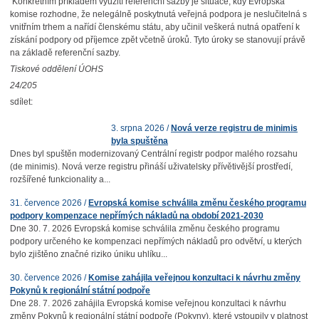
Konkrétním příkladem využití referenční sazby je situace, kdy Evropská
komise rozhodne, že nelegálně poskytnutá veřejná podpora je neslučitelná s
vnitřním trhem a nařídí členskému státu, aby učinil veškerá nutná opatření k
získání podpory od příjemce zpět včetně úroků. Tyto úroky se stanovují právě
na základě referenční sazby.
Tiskové oddělení ÚOHS
24/205
sdílet:
3. srpna 2026 /
Nová verze registru de minimis
byla spuštěna
Dnes byl spuštěn modernizovaný Centrální registr podpor malého rozsahu
(de minimis). Nová verze registru přináší uživatelsky přívětivější prostředí,
rozšířené funkcionality a...
31. července 2026 /
Evropská komise schválila změnu českého programu
podpory kompenzace nepřímých nákladů na období 2021-2030
Dne 30. 7. 2026 Evropská komise schválila změnu českého programu
podpory určeného ke kompenzaci nepřímých nákladů pro odvětví, u kterých
bylo zjištěno značné riziko úniku uhlíku...
30. července 2026 /
Komise zahájila veřejnou konzultaci k návrhu změny
Pokynů k regionální státní podpoře
Dne 28. 7. 2026 zahájila Evropská komise veřejnou konzultaci k návrhu
změny Pokynů k regionální státní podpoře (Pokyny), které vstoupily v platnost