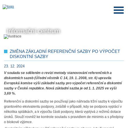
Informační centrum
ZMĚNA ZÁKLADNÍ REFERENČNÍ SAZBY PO VÝPOČET
DISKONTNÍ SAZBY
23. 12. 2024
V souladu se sdělením o revizi metody stanovování referenčních a
diskontních sazeb (Úřední věstník C 14, 19. 1. 2008, str. 6) upravila
Evropská komise výši základní sazby pro výpočet referenční a diskontní
sazby v České republice. Nová základní sazba je od 1. 1. 2025 ve výši
3,69 %.
Referenční a diskontní sazby se používají jako náhrada tržní sazby k výpočtu
grantového ekvivalentu podpory, zvláště v případě, kdy se podpora vyplácí v
několika splátkách, a k výpočtu části podpory, která vyplývá z režimů dotace
úroků. Slouží rovněž ke kontrole souladu s pravidlem de minimis a s předpisy
o blokové výjimce.