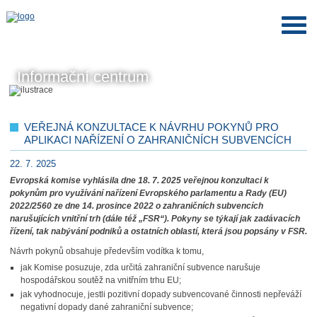
Informační centrum
VEŘEJNÁ KONZULTACE K NÁVRHU POKYNŮ PRO
APLIKACI NAŘÍZENÍ O ZAHRANIČNÍCH SUBVENCÍCH
22. 7. 2025
Evropská komise vyhlásila dne 18. 7. 2025 veřejnou konzultaci k
pokynům pro využívání nařízení Evropského parlamentu a Rady (EU)
2022/2560 ze dne 14. prosince 2022 o zahraničních subvencích
narušujících vnitřní trh (dále též „FSR“). Pokyny se týkají jak zadávacích
řízení, tak nabývání podniků a ostatních oblastí, která jsou popsány v FSR.
Návrh pokynů obsahuje především vodítka k tomu,
jak Komise posuzuje, zda určitá zahraniční subvence narušuje
hospodářskou soutěž na vnitřním trhu EU;
jak vyhodnocuje, jestli pozitivní dopady subvencované činnosti nepřeváží
negativní dopady dané zahraniční subvence;