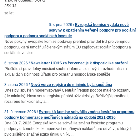
Tiskové oddělení ÚOHS
25/133
sdílet:
6. srpna 2026 /
Evropská komise vydala nové
pokyny k opatřením veřejné podpory pro sociální
podporu a podporu sociálních investic
Nové pokyny Evropské komise podávají přehled pravidel EU pro veřejnou
podporu, která umožňují členským státům EU zajišťovat sociální podporu a
sociální investice
6. srpna 2026 /
Newsletter ÚOHS za červenec je k dispozici ke stažení
Přečtěte si pravidelný měsíční souhrn informací o nových rozhodnutích a
aktualitách z činnosti Úřadu pro ochranu hospodářské soutěže
3. srpna 2026 /
Nová verze registru de minimis byla spuštěna
Dnes byl spuštěn modernizovaný Centrální registr podpor malého rozsahu
(de minimis). Nová verze registru přináší uživatelsky přívětivější prostředí,
rozšířené funkcionality a...
31. července 2026 /
Evropská komise schválila změnu českého programu
podpory kompenzace nepřímých nákladů na období 2021-2030
Dne 30. 7. 2026 Evropská komise schválila změnu českého programu
podpory určeného ke kompenzaci nepřímých nákladů pro odvětví, u kterých
bylo zjištěno značné riziko úniku uhlíku...