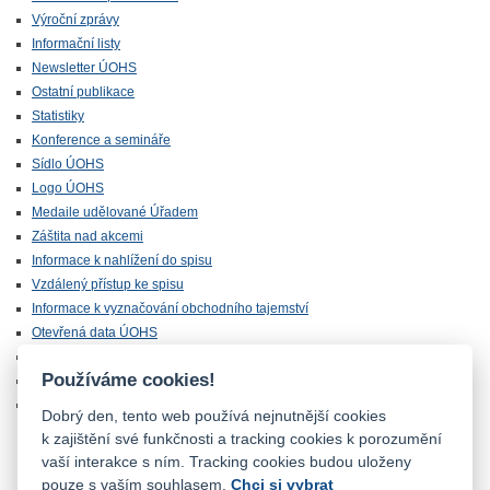
Výroční zprávy
Informační listy
Newsletter ÚOHS
Ostatní publikace
Statistiky
Konference a semináře
Sídlo ÚOHS
Logo ÚOHS
Medaile udělované Úřadem
Záštita nad akcemi
Informace k nahlížení do spisu
Vzdálený přístup ke spisu
Informace k vyznačování obchodního tajemství
Otevřená data ÚOHS
Úřednická zkouška
Používáme cookies!
Chráněná zóna
Majetek ÚOHS nabízený k odprodeji
Dobrý den, tento web používá nejnutnější cookies
k zajištění své funkčnosti a tracking cookies k porozumění
vaší interakce s ním. Tracking cookies budou uloženy
pouze s vaším souhlasem.
Chci si vybrat