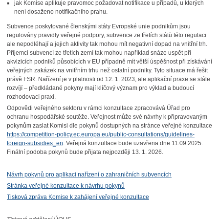
jak Komise aplikuje pravomoc požadovat notifikace u případů, u kterých
není dosaženo notifikačního prahu.
Subvence poskytované členskými státy Evropské unie podnikům jsou
regulovány pravidly veřejné podpory, subvence ze třetích států této regulaci
ale nepodléhají a jejich aktivity tak mohou mít negativní dopad na vnitřní trh.
Příjemci subvencí ze třetích zemí tak mohou například snáze uspět při
akvizicích podniků působících v EU případně mít větší úspěšnost při získávání
veřejných zakázek na vnitřním trhu než ostatní podniky. Tyto situace má řešit
právě FSR. Nařízení je v platnosti od 12. 1. 2023, ale aplikační praxe se stále
rozvíjí – předkládané pokyny mají klíčový význam pro výklad a budoucí
rozhodovací praxi.
Odpovědi veřejného sektoru v rámci konzultace zpracovává Úřad pro
ochranu hospodářské soutěže. Veřejnost může své návrhy k připravovaným
pokynům zaslat Komisi dle pokynů dostupných na stránce veřejné konzultace
https://competition-policy.ec.europa.eu/public-consultations/guidelines-
foreign-subsidies_en
. Veřejná konzultace bude uzavřena dne 11.09.2025.
Finální podoba pokynů bude přijata nejpozději 13. 1. 2026.
Návrh pokynů pro aplikaci nařízení o zahraničních subvencích
Stránka veřejné konzultace k návrhu pokynů
Tisková zpráva Komise k zahájení veřejné konzultace