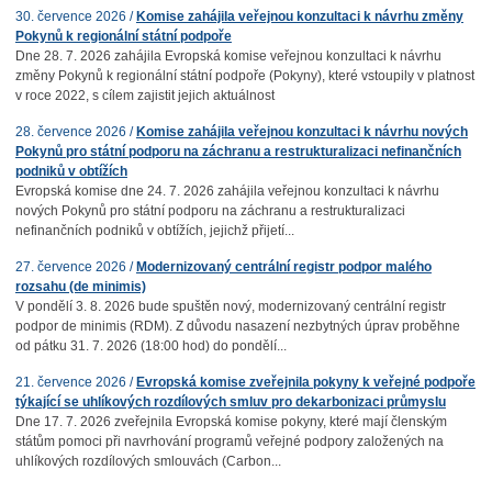
30. července 2026 /
Komise zahájila veřejnou konzultaci k návrhu změny
Pokynů k regionální státní podpoře
Dne 28. 7. 2026 zahájila Evropská komise veřejnou konzultaci k návrhu
změny Pokynů k regionální státní podpoře (Pokyny), které vstoupily v platnost
v roce 2022, s cílem zajistit jejich aktuálnost
28. července 2026 /
Komise zahájila veřejnou konzultaci k návrhu nových
Pokynů pro státní podporu na záchranu a restrukturalizaci nefinančních
podniků v obtížích
Evropská komise dne 24. 7. 2026 zahájila veřejnou konzultaci k návrhu
nových Pokynů pro státní podporu na záchranu a restrukturalizaci
nefinančních podniků v obtížích, jejichž přijetí...
27. července 2026 /
Modernizovaný centrální registr podpor malého
rozsahu (de minimis)
V pondělí 3. 8. 2026 bude spuštěn nový, modernizovaný centrální registr
podpor de minimis (RDM). Z důvodu nasazení nezbytných úprav proběhne
od pátku 31. 7. 2026 (18:00 hod) do pondělí...
21. července 2026 /
Evropská komise zveřejnila pokyny k veřejné podpoře
týkající se uhlíkových rozdílových smluv pro dekarbonizaci průmyslu
Dne 17. 7. 2026 zveřejnila Evropská komise pokyny, které mají členským
státům pomoci při navrhování programů veřejné podpory založených na
uhlíkových rozdílových smlouvách (Carbon...