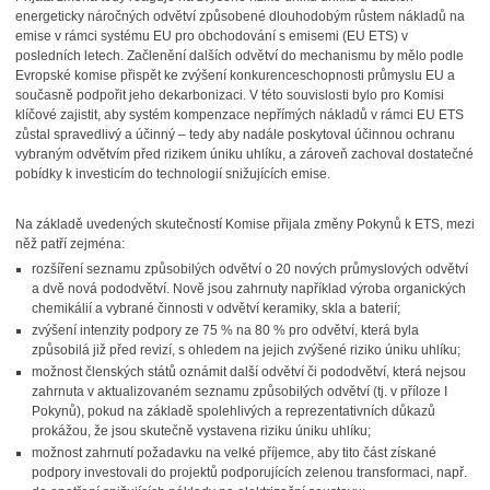
energeticky náročných odvětví způsobené dlouhodobým růstem nákladů na
emise v rámci systému EU pro obchodování s emisemi (EU ETS) v
posledních letech. Začlenění dalších odvětví do mechanismu by mělo podle
Evropské komise přispět ke zvýšení konkurenceschopnosti průmyslu EU a
současně podpořit jeho dekarbonizaci. V této souvislosti bylo pro Komisi
klíčové zajistit, aby systém kompenzace nepřímých nákladů v rámci EU ETS
zůstal spravedlivý a účinný – tedy aby nadále poskytoval účinnou ochranu
vybraným odvětvím před rizikem úniku uhlíku, a zároveň zachoval dostatečné
pobídky k investicím do technologií snižujících emise.
Na základě uvedených skutečností Komise přijala změny Pokynů k ETS, mezi
něž patří zejména:
rozšíření seznamu způsobilých odvětví o 20 nových průmyslových odvětví
a dvě nová pododvětví. Nově jsou zahrnuty například výroba organických
chemikálií a vybrané činnosti v odvětví keramiky, skla a baterií;
zvýšení intenzity podpory ze 75 % na 80 % pro odvětví, která byla
způsobilá již před revizí, s ohledem na jejich zvýšené riziko úniku uhlíku;
možnost členských států oznámit další odvětví či pododvětví, která nejsou
zahrnuta v aktualizovaném seznamu způsobilých odvětví (tj. v příloze I
Pokynů), pokud na základě spolehlivých a reprezentativních důkazů
prokážou, že jsou skutečně vystavena riziku úniku uhlíku;
možnost zahrnutí požadavku na velké příjemce, aby tito část získané
podpory investovali do projektů podporujících zelenou transformaci, např.