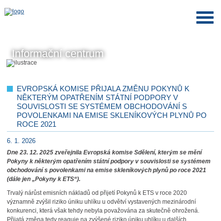
Informační centrum
EVROPSKÁ KOMISE PŘIJALA ZMĚNU POKYNŮ K
NĚKTERÝM OPATŘENÍM STÁTNÍ PODPORY V
SOUVISLOSTI SE SYSTÉMEM OBCHODOVÁNÍ S
POVOLENKAMI NA EMISE SKLENÍKOVÝCH PLYNŮ PO
ROCE 2021
6. 1. 2026
Dne 23. 12. 2025 zveřejnila Evropská komise Sdělení, kterým se mění
Pokyny k některým opatřením státní podpory v souvislosti se systémem
obchodování s povolenkami na emise skleníkových plynů po roce 2021
(dále jen „Pokyny k ETS“).
Trvalý nárůst emisních nákladů od přijetí Pokynů k ETS v roce 2020
významně zvýšil riziko úniku uhlíku u odvětví vystavených mezinárodní
konkurenci, která však tehdy nebyla považována za skutečně ohrožená.
Přijatá změna tedy reaguje na zvýšené riziko úniku uhlíku u dalších