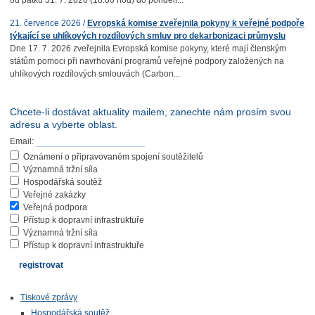
od pátku 31. 7. 2026 (18:00 hod) do pondělí...
21. července 2026 /
Evropská komise zveřejnila pokyny k veřejné podpoře
týkající se uhlíkových rozdílových smluv pro dekarbonizaci průmyslu
Dne 17. 7. 2026 zveřejnila Evropská komise pokyny, které mají členským
státům pomoci při navrhování programů veřejné podpory založených na
uhlíkových rozdílových smlouvách (Carbon...
Chcete-li dostávat aktuality mailem, zanechte nám prosím svou
adresu a vyberte oblast.
Email:
Oznámení o připravovaném spojení soutěžitelů
Významná tržní síla
Hospodářská soutěž
Veřejné zakázky
Veřejná podpora
Přístup k dopravní infrastruktuře
Významná tržní síla
Přístup k dopravní infrastruktuře
Tiskové zprávy
Hospodářská soutěž