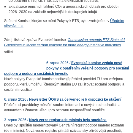
do opatření snižujících náklady na elektrizační soustavu;
aktualizace emisních faktorů CO₂ a geografických oblastí pro období
2026–2030 na základě nejnovějších dostupných údajů.
Sdělení Komise, kterým se mění Pokyny k ETS, bylo zveřejněno v
Úředním
věstníku EU
.
Zdroj: tisková zpráva Evropské komise:
Commission amends ETS State aid
Guidelines to tackle carbon leakage for more energy-intensive industries
sdílet:
6. srpna 2026 /
Evropská komise vydala nové
pokyny k opatřením veřejné podpory pro sociální
podporu a podporu sociálních investic
Nové pokyny Evropské komise podávají přehled pravidel EU pro veřejnou
podporu, která umožňují členským státům EU zajišťovat sociální podporu a
sociální investice
6. srpna 2026 /
Newsletter ÚOHS za červenec je k dispozici ke stažení
Přečtěte si pravidelný měsíční souhrn informací o nových rozhodnutích a
aktualitách z činnosti Úřadu pro ochranu hospodářské soutěže
3. srpna 2026 /
Nová verze registru de minimis byla spuštěna
Dnes byl spuštěn modernizovaný Centrální registr podpor malého rozsahu
(de minimis). Nová verze registru přináší uživatelsky přívětivější prostředí,