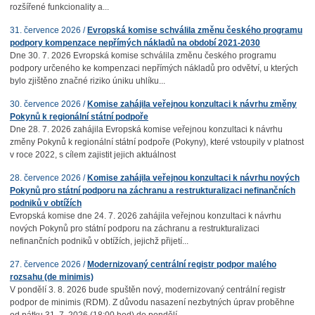
rozšířené funkcionality a...
31. července 2026 /
Evropská komise schválila změnu českého programu
podpory kompenzace nepřímých nákladů na období 2021-2030
Dne 30. 7. 2026 Evropská komise schválila změnu českého programu
podpory určeného ke kompenzaci nepřímých nákladů pro odvětví, u kterých
bylo zjištěno značné riziko úniku uhlíku...
30. července 2026 /
Komise zahájila veřejnou konzultaci k návrhu změny
Pokynů k regionální státní podpoře
Dne 28. 7. 2026 zahájila Evropská komise veřejnou konzultaci k návrhu
změny Pokynů k regionální státní podpoře (Pokyny), které vstoupily v platnost
v roce 2022, s cílem zajistit jejich aktuálnost
28. července 2026 /
Komise zahájila veřejnou konzultaci k návrhu nových
Pokynů pro státní podporu na záchranu a restrukturalizaci nefinančních
podniků v obtížích
Evropská komise dne 24. 7. 2026 zahájila veřejnou konzultaci k návrhu
nových Pokynů pro státní podporu na záchranu a restrukturalizaci
nefinančních podniků v obtížích, jejichž přijetí...
27. července 2026 /
Modernizovaný centrální registr podpor malého
rozsahu (de minimis)
V pondělí 3. 8. 2026 bude spuštěn nový, modernizovaný centrální registr
podpor de minimis (RDM). Z důvodu nasazení nezbytných úprav proběhne