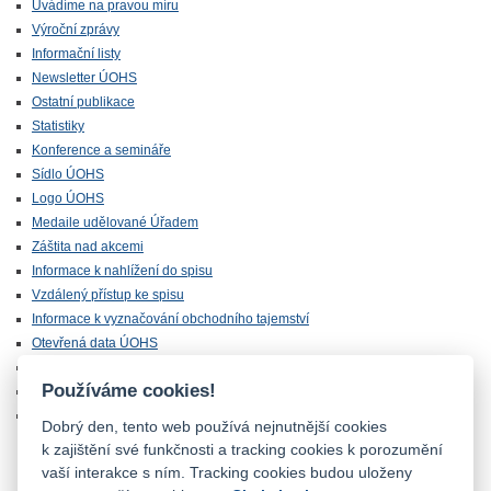
Uvádíme na pravou míru
Výroční zprávy
Informační listy
Newsletter ÚOHS
Ostatní publikace
Statistiky
Konference a semináře
Sídlo ÚOHS
Logo ÚOHS
Medaile udělované Úřadem
Záštita nad akcemi
Informace k nahlížení do spisu
Vzdálený přístup ke spisu
Informace k vyznačování obchodního tajemství
Otevřená data ÚOHS
Úřednická zkouška
Používáme cookies!
Chráněná zóna
Majetek ÚOHS nabízený k odprodeji
Dobrý den, tento web používá nejnutnější cookies
k zajištění své funkčnosti a tracking cookies k porozumění
vaší interakce s ním. Tracking cookies budou uloženy