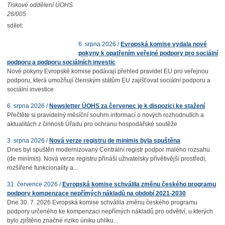
Tiskové oddělení ÚOHS
26/005
sdílet:
6. srpna 2026 /
Evropská komise vydala nové
pokyny k opatřením veřejné podpory pro sociální
podporu a podporu sociálních investic
Nové pokyny Evropské komise podávají přehled pravidel EU pro veřejnou
podporu, která umožňují členským státům EU zajišťovat sociální podporu a
sociální investice
6. srpna 2026 /
Newsletter ÚOHS za červenec je k dispozici ke stažení
Přečtěte si pravidelný měsíční souhrn informací o nových rozhodnutích a
aktualitách z činnosti Úřadu pro ochranu hospodářské soutěže
3. srpna 2026 /
Nová verze registru de minimis byla spuštěna
Dnes byl spuštěn modernizovaný Centrální registr podpor malého rozsahu
(de minimis). Nová verze registru přináší uživatelsky přívětivější prostředí,
rozšířené funkcionality a...
31. července 2026 /
Evropská komise schválila změnu českého programu
podpory kompenzace nepřímých nákladů na období 2021-2030
Dne 30. 7. 2026 Evropská komise schválila změnu českého programu
podpory určeného ke kompenzaci nepřímých nákladů pro odvětví, u kterých
bylo zjištěno značné riziko úniku uhlíku...