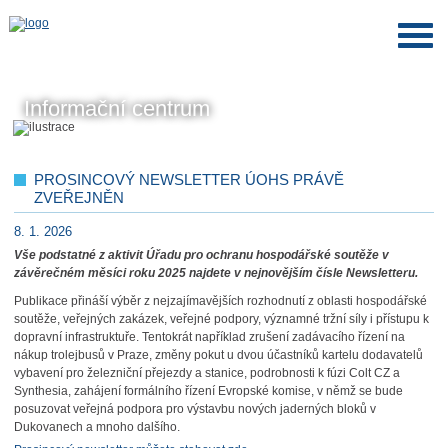
Informační centrum
PROSINCOVÝ NEWSLETTER ÚOHS PRÁVĚ
ZVEŘEJNĚN
8. 1. 2026
Vše podstatné z aktivit Úřadu pro ochranu hospodářské soutěže v
závěrečném měsíci roku 2025 najdete v nejnovějším čísle Newsletteru.
Publikace přináší výběr z nejzajímavějších rozhodnutí z oblasti hospodářské
soutěže, veřejných zakázek, veřejné podpory, významné tržní síly i přístupu k
dopravní infrastruktuře. Tentokrát například zrušení zadávacího řízení na
nákup trolejbusů v Praze, změny pokut u dvou účastníků kartelu dodavatelů
vybavení pro železniční přejezdy a stanice, podrobnosti k fúzi Colt CZ a
Synthesia, zahájení formálního řízení Evropské komise, v němž se bude
posuzovat veřejná podpora pro výstavbu nových jaderných bloků v
Dukovanech a mnoho dalšího.