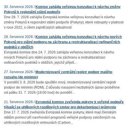
30. července 2026 /
Komise zahájila veřejnou konzultaci k návrhu změny
Pokynů k regionální státní podpoře
Dne 28. 7. 2026 zahájila Evropská komise veřejnou konzultaci k návrhu
změny Pokynů k regionální státní podpoře (Pokyny), které vstoupily v platnost
v roce 2022, s cílem zajistit jejich aktuálnost
28. července 2026 /
Komise zahájila veřejnou konzultaci k návrhu nových
Pokynů pro státní podporu na záchranu a restrukturalizaci nefinančních
podniků v obtížích
Evropská komise dne 24. 7. 2026 zahájila veřejnou konzultaci k návrhu
nových Pokynů pro státní podporu na záchranu a restrukturalizaci
nefinančních podniků v obtížích, jejichž přijetí...
27. července 2026 /
Modernizovaný centrální registr podpor malého
rozsahu (de minimis)
V pondělí 3. 8. 2026 bude spuštěn nový, modernizovaný centrální registr
podpor de minimis (RDM). Z důvodu nasazení nezbytných úprav proběhne
od pátku 31. 7. 2026 (18:00 hod) do pondělí...
21. července 2026 /
Evropská komise zveřejnila pokyny k veřejné podpoře
týkající se uhlíkových rozdílových smluv pro dekarbonizaci průmyslu
Dne 17. 7. 2026 zveřejnila Evropská komise pokyny, které mají členským
státům pomoci při navrhování programů veřejné podpory založených na
uhlíkových rozdílových smlouvách (Carbon...