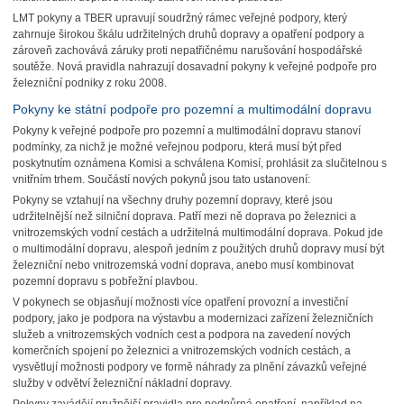
LMT pokyny a TBER upravují soudržný rámec veřejné podpory, který
zahrnuje širokou škálu udržitelných druhů dopravy a opatření podpory a
zároveň zachovává záruky proti nepatřičnému narušování hospodářské
soutěže. Nová pravidla nahrazují dosavadní pokyny k veřejné podpoře pro
železniční podniky z roku 2008.
Pokyny ke státní podpoře pro pozemní a multimodální dopravu
Pokyny k veřejné podpoře pro pozemní a multimodální dopravu stanoví
podmínky, za nichž je možné veřejnou podporu, která musí být před
poskytnutím oznámena Komisi a schválena Komisí, prohlásit za slučitelnou s
vnitřním trhem. Součástí nových pokynů jsou tato ustanovení:
Pokyny se vztahují na všechny druhy pozemní dopravy, které jsou
udržitelnější než silniční doprava. Patří mezi ně doprava po železnici a
vnitrozemských vodní cestách a udržitelná multimodální doprava. Pokud jde
o multimodální dopravu, alespoň jedním z použitých druhů dopravy musí být
železniční nebo vnitrozemská vodní doprava, anebo musí kombinovat
pozemní dopravu s pobřežní plavbou.
V pokynech se objasňují možnosti více opatření provozní a investiční
podpory, jako je podpora na výstavbu a modernizaci zařízení železničních
služeb a vnitrozemských vodních cest a podpora na zavedení nových
komerčních spojení po železnici a vnitrozemských vodních cestách, a
vysvětlují možnosti podpory ve formě náhrady za plnění závazků veřejné
služby v odvětví železniční nákladní dopravy.