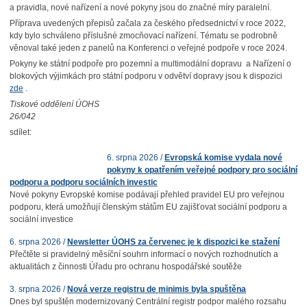
a pravidla, nové nařízení a nové pokyny jsou do značné míry paralelní.
Příprava uvedených přepisů začala za českého předsednictví v roce 2022,
kdy bylo schváleno příslušné zmocňovací nařízení. Tématu se podrobně
věnoval také jeden z panelů na Konferenci o veřejné podpoře v roce 2024.
Pokyny ke státní podpoře pro pozemní a multimodální dopravu a Nařízení o
blokových výjimkách pro státní podporu v odvětví dopravy jsou k dispozici
zde
.
Tiskové oddělení ÚOHS
26/042
sdílet:
6. srpna 2026 /
Evropská komise vydala nové
pokyny k opatřením veřejné podpory pro sociální
podporu a podporu sociálních investic
Nové pokyny Evropské komise podávají přehled pravidel EU pro veřejnou
podporu, která umožňují členským státům EU zajišťovat sociální podporu a
sociální investice
6. srpna 2026 /
Newsletter ÚOHS za červenec je k dispozici ke stažení
Přečtěte si pravidelný měsíční souhrn informací o nových rozhodnutích a
aktualitách z činnosti Úřadu pro ochranu hospodářské soutěže
3. srpna 2026 /
Nová verze registru de minimis byla spuštěna
Dnes byl spuštěn modernizovaný Centrální registr podpor malého rozsahu