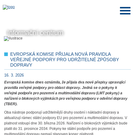
Informační centrum
EVROPSKÁ KOMISE PŘIJALA NOVÁ PRAVIDLA
VEŘEJNÉ PODPORY PRO UDRŽITELNÉ ZPŮSOBY
DOPRAVY
16. 3. 2026
Evropská komise dnes oznámila, že přijala dva nové přepisy upravující
pravidla veřejné podpory pro oblast dopravy. Jedná se o pokyny k
veřejné podpoře pro pozemní a multimodální dopravu (LMT pokyny) a
nařízení o blokových výjimkách pro veřejnou podporu v odvětví dopravy
(TBER).
Oba nástroje podporují udržitelnější druhy osobní i nákladní dopravy a
aktualizují rámec státní podpory EU pro pozemní a multimodální dopravu. V
platnost vstoupí dne 30. března 2026. Nařízení o blokových výjimkách bude
platit do 31. prosince 2034. Pokyny ke státní podpoře pro pozemní a
multimodální dopravu nemají stanoven konec platnosti.