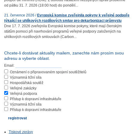
podpor de minimis (RDM). Z důvodu nasazení nezbytných úprav proběhne
od pátku 31. 7. 2026 (18:00 hod) do pondělí...
21. července 2026 /
Evropská komise zveřejnila pokyny k veřejné podpoře
týkající se uhlíkových rozdílových smluv pro dekarbonizaci průmyslu
Dne 17. 7. 2026 zveřejnila Evropská komise pokyny, které mají členským
státům pomoci při navrhování programů veřejné podpory založených na
uhlíkových rozdílových smlouvách (Carbon...
Chcete-li dostávat aktuality mailem, zanechte nám prosím svou
adresu a vyberte oblast.
Email:
Oznámení o připravovaném spojení soutěžitelů
Významná tržní síla
Hospodářská soutěž
Veřejné zakázky
Veřejná podpora
Přístup k dopravní infrastruktuře
Významná tržní síla
Přístup k dopravní infrastruktuře
Tiskové zprávy