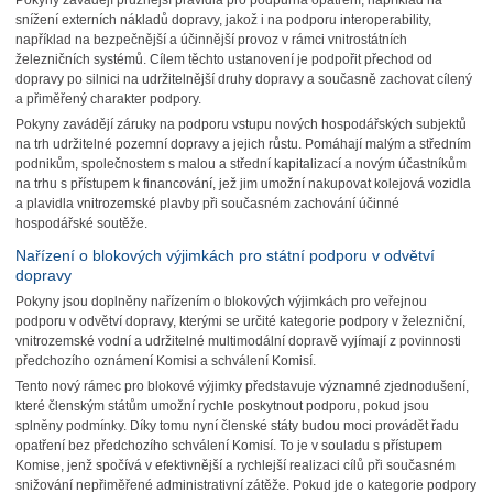
Pokyny zavádějí pružnější pravidla pro podpůrná opatření, například na
snížení externích nákladů dopravy, jakož i na podporu interoperability,
například na bezpečnější a účinnější provoz v rámci vnitrostátních
železničních systémů. Cílem těchto ustanovení je podpořit přechod od
dopravy po silnici na udržitelnější druhy dopravy a současně zachovat cílený
a přiměřený charakter podpory.
Pokyny zavádějí záruky na podporu vstupu nových hospodářských subjektů
na trh udržitelné pozemní dopravy a jejich růstu. Pomáhají malým a středním
podnikům, společnostem s malou a střední kapitalizací a novým účastníkům
na trhu s přístupem k financování, jež jim umožní nakupovat kolejová vozidla
a plavidla vnitrozemské plavby při současném zachování účinné
hospodářské soutěže.
Nařízení o blokových výjimkách pro státní podporu v odvětví
dopravy
Pokyny jsou doplněny nařízením o blokových výjimkách pro veřejnou
podporu v odvětví dopravy, kterými se určité kategorie podpory v železniční,
vnitrozemské vodní a udržitelné multimodální dopravě vyjímají z povinnosti
předchozího oznámení Komisi a schválení Komisí.
Tento nový rámec pro blokové výjimky představuje významné zjednodušení,
které členským státům umožní rychle poskytnout podporu, pokud jsou
splněny podmínky. Díky tomu nyní členské státy budou moci provádět řadu
opatření bez předchozího schválení Komisí. To je v souladu s přístupem
Komise, jenž spočívá v efektivnější a rychlejší realizaci cílů při současném
snižování nepřiměřené administrativní zátěže. Pokud jde o kategorie podpory