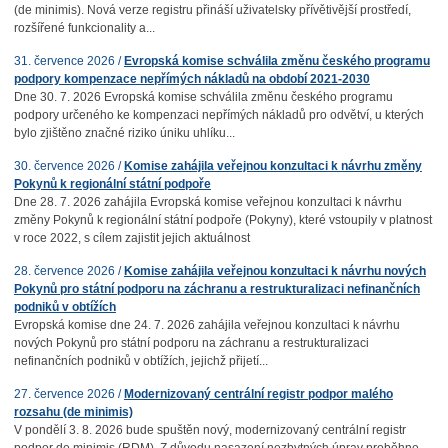
(de minimis). Nová verze registru přináší uživatelsky přívětivější prostředí,
rozšířené funkcionality a...
31. července 2026 /
Evropská komise schválila změnu českého programu
podpory kompenzace nepřímých nákladů na období 2021-2030
Dne 30. 7. 2026 Evropská komise schválila změnu českého programu
podpory určeného ke kompenzaci nepřímých nákladů pro odvětví, u kterých
bylo zjištěno značné riziko úniku uhlíku...
30. července 2026 /
Komise zahájila veřejnou konzultaci k návrhu změny
Pokynů k regionální státní podpoře
Dne 28. 7. 2026 zahájila Evropská komise veřejnou konzultaci k návrhu
změny Pokynů k regionální státní podpoře (Pokyny), které vstoupily v platnost
v roce 2022, s cílem zajistit jejich aktuálnost
28. července 2026 /
Komise zahájila veřejnou konzultaci k návrhu nových
Pokynů pro státní podporu na záchranu a restrukturalizaci nefinančních
podniků v obtížích
Evropská komise dne 24. 7. 2026 zahájila veřejnou konzultaci k návrhu
nových Pokynů pro státní podporu na záchranu a restrukturalizaci
nefinančních podniků v obtížích, jejichž přijetí...
27. července 2026 /
Modernizovaný centrální registr podpor malého
rozsahu (de minimis)
V pondělí 3. 8. 2026 bude spuštěn nový, modernizovaný centrální registr