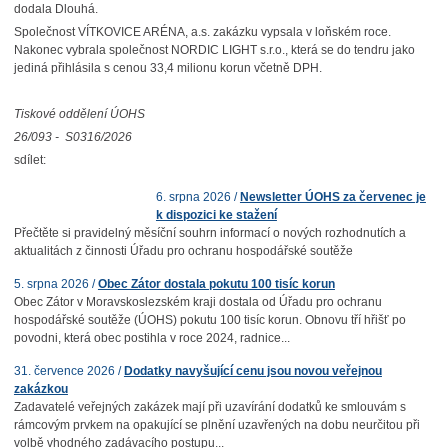
dodala Dlouhá.
Společnost VÍTKOVICE ARÉNA, a.s. zakázku vypsala v loňském roce.
Nakonec vybrala společnost NORDIC LIGHT s.r.o., která se do tendru jako
jediná přihlásila s cenou 33,4 milionu korun včetně DPH.
Tiskové oddělení ÚOHS
26/093 - S0316/2026
sdílet:
6. srpna 2026 /
Newsletter ÚOHS za červenec je
k dispozici ke stažení
Přečtěte si pravidelný měsíční souhrn informací o nových rozhodnutích a
aktualitách z činnosti Úřadu pro ochranu hospodářské soutěže
5. srpna 2026 /
Obec Zátor dostala pokutu 100 tisíc korun
Obec Zátor v Moravskoslezském kraji dostala od Úřadu pro ochranu
hospodářské soutěže (ÚOHS) pokutu 100 tisíc korun. Obnovu tří hřišť po
povodni, která obec postihla v roce 2024, radnice...
31. července 2026 /
Dodatky navyšující cenu jsou novou veřejnou
zakázkou
Zadavatelé veřejných zakázek mají při uzavírání dodatků ke smlouvám s
rámcovým prvkem na opakující se plnění uzavřených na dobu neurčitou při
volbě vhodného zadávacího postupu...