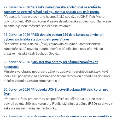
29. července 2026 /
Pražská developerská společnost nesoutěžila
zakázky na externí právní služby. Dostala pokutu 450 tisíc korun.
Předseda Úřadu pro ochranu hospodářské soutěže (ÚOHS) Petr Mlsna
potvrdil pokutu 450 tisíc korun Pražské developerské společnosti. Sankce je
za smlouvy, které městská společnost uzavírala...
23. července 2026 /
ŘSD dostalo pokutu 220 tisíc korun za chyby při
výběru architekta stavby mostu přes Vltavu
Ředitelství silnic a dálnic (ŘSD) chybovalo při výběru architektonické
kanceláře, která navrhla podobu nového dálničního mostu přes Vltavu u
pražské městské části Suchdol. Soutěž...
22. července 2026 /
Ministerstvo obrany při nákupu zbraní zákon
neporušilo
Ministerstvo obrany neporušilo zákon o zadávání veřejných zakázek, když
loni v září podepsalo bez otevřeného tendru rámcovou dohodu na dodávky
ručních zbraní s Českou zbrojovkou a.s...
20. července 2026 /
Předseda ÚOHS potvrdil pokutu 200 tisíc korun pro
ŘSD
Předseda Úřadu pro ochranu hospodářské soutěže (ÚOHS) Petr Mlsna
potvrdil pokutu 200 tisíc korun pro Ředitelství silnic a dálnic (ŘSD) za chyby v
zakázce na záchranný archeologický...