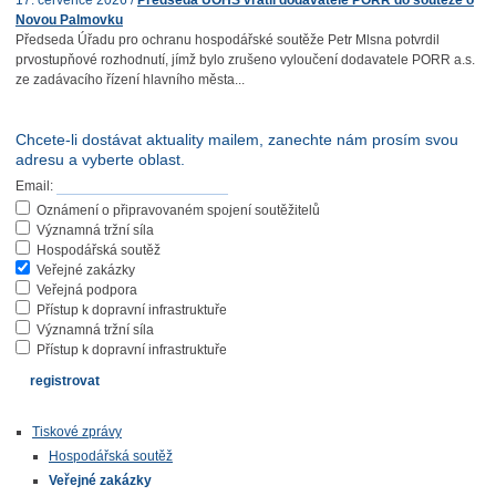
17. července 2026 /
Předseda ÚOHS vrátil dodavatele PORR do soutěže o
Novou Palmovku
Předseda Úřadu pro ochranu hospodářské soutěže Petr Mlsna potvrdil
prvostupňové rozhodnutí, jímž bylo zrušeno vyloučení dodavatele PORR a.s.
ze zadávacího řízení hlavního města...
Chcete-li dostávat aktuality mailem, zanechte nám prosím svou
adresu a vyberte oblast.
Email:
Oznámení o připravovaném spojení soutěžitelů
Významná tržní síla
Hospodářská soutěž
Veřejné zakázky
Veřejná podpora
Přístup k dopravní infrastruktuře
Významná tržní síla
Přístup k dopravní infrastruktuře
Tiskové zprávy
Hospodářská soutěž
Veřejné zakázky