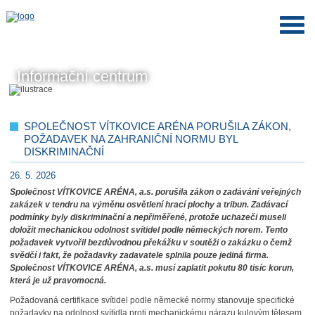
Informační centrum
SPOLEČNOST VÍTKOVICE ARÉNA PORUŠILA ZÁKON,
POŽADAVEK NA ZAHRANIČNÍ NORMU BYL
DISKRIMINAČNÍ
26. 5. 2026
Společnost VÍTKOVICE ARÉNA, a.s. porušila zákon o zadávání veřejných
zakázek v tendru na výměnu osvětlení hrací plochy a tribun. Zadávací
podmínky byly diskriminační a nepřiměřené, protože uchazeči museli
doložit mechanickou odolnost svítidel podle německých norem. Tento
požadavek vytvořil bezdůvodnou překážku v soutěži o zakázku o čemž
svědčí i fakt, že požadavky zadavatele splnila pouze jediná firma.
Společnost VÍTKOVICE ARÉNA, a.s. musí zaplatit pokutu 80 tisíc korun,
která je už pravomocná.
Požadovaná certifikace svítidel podle německé normy stanovuje specifické
požadavky na odolnost svítidla proti mechanickému nárazu kulovým tělesem