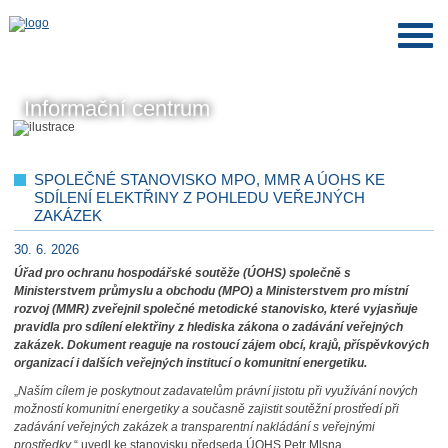
Informační centrum
SPOLEČNÉ STANOVISKO MPO, MMR A ÚOHS KE
SDÍLENÍ ELEKTŘINY Z POHLEDU VEŘEJNÝCH
ZAKÁZEK
30. 6. 2026
Úřad pro ochranu hospodářské soutěže (ÚOHS) společně s
Ministerstvem průmyslu a obchodu (MPO) a Ministerstvem pro místní
rozvoj (MMR) zveřejnil společné metodické stanovisko, které vyjasňuje
pravidla pro sdílení elektřiny z hlediska zákona o zadávání veřejných
zakázek. Dokument reaguje na rostoucí zájem obcí, krajů, příspěvkových
organizací i dalších veřejných institucí o komunitní energetiku.
„
Naším cílem je poskytnout zadavatelům právní jistotu při využívání nových
možností komunitní energetiky a současně zajistit soutěžní prostředí při
zadávání veřejných zakázek a transparentní nakládání s veřejnými
prostředky
,“ uvedl ke stanovisku předseda ÚOHS Petr Mlsna.