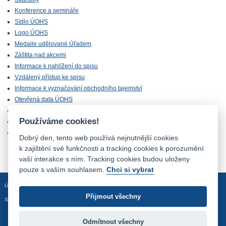
Konference a semináře
Sídlo ÚOHS
Logo ÚOHS
Medaile udělované Úřadem
Záštita nad akcemi
Informace k nahlížení do spisu
Vzdálený přístup ke spisu
Informace k vyznačování obchodního tajemství
Otevřená data ÚOHS
Úřednická zkouška
Používáme cookies!
Chráněná zóna
Majetek ÚOHS nabízený k odprodeji
Dobrý den, tento web používá nejnutnější cookies
k zajištění své funkčnosti a tracking cookies k porozumění
vaší interakce s ním. Tracking cookies budou uloženy
pouze s vaším souhlasem.
Chci si vybrat
Úvodní stránka
Mapa stránek
Prohlášení o přístupnosti
Přijmout všechny
Sledujte nás:
Odmítnout všechny