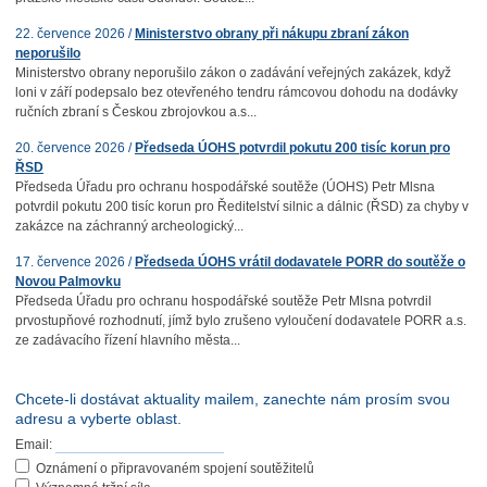
22. července 2026 /
Ministerstvo obrany při nákupu zbraní zákon
neporušilo
Ministerstvo obrany neporušilo zákon o zadávání veřejných zakázek, když
loni v září podepsalo bez otevřeného tendru rámcovou dohodu na dodávky
ručních zbraní s Českou zbrojovkou a.s...
20. července 2026 /
Předseda ÚOHS potvrdil pokutu 200 tisíc korun pro
ŘSD
Předseda Úřadu pro ochranu hospodářské soutěže (ÚOHS) Petr Mlsna
potvrdil pokutu 200 tisíc korun pro Ředitelství silnic a dálnic (ŘSD) za chyby v
zakázce na záchranný archeologický...
17. července 2026 /
Předseda ÚOHS vrátil dodavatele PORR do soutěže o
Novou Palmovku
Předseda Úřadu pro ochranu hospodářské soutěže Petr Mlsna potvrdil
prvostupňové rozhodnutí, jímž bylo zrušeno vyloučení dodavatele PORR a.s.
ze zadávacího řízení hlavního města...
Chcete-li dostávat aktuality mailem, zanechte nám prosím svou
adresu a vyberte oblast.
Email:
Oznámení o připravovaném spojení soutěžitelů