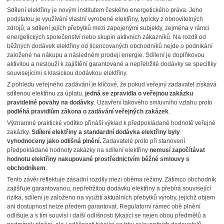
Sdílení elektřiny je novým institutem českého energetického práva. Jeho
podstatou je využívání vlastní vyrobené elektřiny, typicky z obnovitelných
zdrojů, a sdílení jejích přebytků mezi zapojenými subjekty, zejména v rámci
energetických společenství nebo skupin aktivních zákazníků. Na rozdíl od
běžných dodávek elektřiny od licencovaných obchodníků nejde o podnikání
založené na nákupu a následném prodeji energie. Sdílení je doplňkovou
aktivitou a neslouží k zajištění garantované a nepřetržité dodávky se specifiky
souvisejícími s klasickou dodávkou elektřiny.
Z pohledu veřejného zadávání je klíčové, že pokud veřejný zadavatel získává
sdílenou elektřinu za úplatu,
jedná se zpravidla o veřejnou zakázku
pravidelné povahy na dodávky
. Uzavření takového smluvního vztahu proto
podléhá pravidlům zákona o zadávání veřejných zakázek
.
Významné praktické vodítko přináší výklad k předpokládané hodnotě veřejné
zakázky.
Sdílení elektřiny a standardní dodávka elektřiny byly
vyhodnoceny jako odlišná plnění.
Zadavatelé proto při stanovení
předpokládané hodnoty zakázky na sdílení elektřiny
nemusí započítávat
hodnotu elektřiny nakupované prostřednictvím běžné smlouvy s
obchodníkem
.
Tento závěr reflektuje zásadní rozdíly mezi oběma režimy. Zatímco obchodník
zajišťuje garantovanou, nepřetržitou dodávku elektřiny a přebírá související
rizika, sdílení je založeno na využití aktuálních přebytků výroby, jejichž objem
ani dostupnost nelze předem garantovat. Regulatorní rámec obě plnění
odlišuje a s tím souvisí i další odlišnosti týkající se nejen obou předmětů a