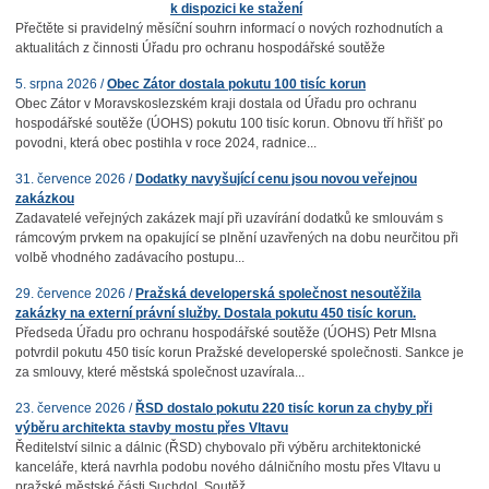
k dispozici ke stažení
Přečtěte si pravidelný měsíční souhrn informací o nových rozhodnutích a
aktualitách z činnosti Úřadu pro ochranu hospodářské soutěže
5. srpna 2026 /
Obec Zátor dostala pokutu 100 tisíc korun
Obec Zátor v Moravskoslezském kraji dostala od Úřadu pro ochranu
hospodářské soutěže (ÚOHS) pokutu 100 tisíc korun. Obnovu tří hřišť po
povodni, která obec postihla v roce 2024, radnice...
31. července 2026 /
Dodatky navyšující cenu jsou novou veřejnou
zakázkou
Zadavatelé veřejných zakázek mají při uzavírání dodatků ke smlouvám s
rámcovým prvkem na opakující se plnění uzavřených na dobu neurčitou při
volbě vhodného zadávacího postupu...
29. července 2026 /
Pražská developerská společnost nesoutěžila
zakázky na externí právní služby. Dostala pokutu 450 tisíc korun.
Předseda Úřadu pro ochranu hospodářské soutěže (ÚOHS) Petr Mlsna
potvrdil pokutu 450 tisíc korun Pražské developerské společnosti. Sankce je
za smlouvy, které městská společnost uzavírala...
23. července 2026 /
ŘSD dostalo pokutu 220 tisíc korun za chyby při
výběru architekta stavby mostu přes Vltavu
Ředitelství silnic a dálnic (ŘSD) chybovalo při výběru architektonické
kanceláře, která navrhla podobu nového dálničního mostu přes Vltavu u
pražské městské části Suchdol. Soutěž...