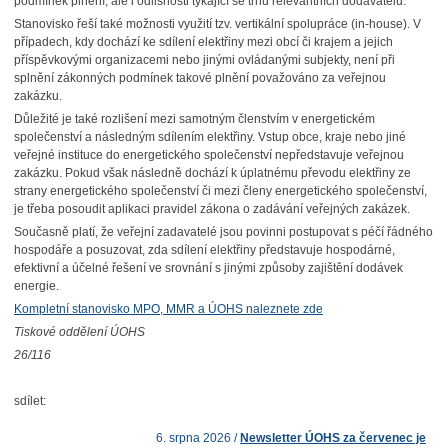
podmínek plnění, ale i odlišnosti týkající se trhu relevantních dodavatelů.
Stanovisko řeší také možnosti využití tzv. vertikální spolupráce (in-house). V
případech, kdy dochází ke sdílení elektřiny mezi obcí či krajem a jejich
příspěvkovými organizacemi nebo jinými ovládanými subjekty, není při
splnění zákonných podmínek takové plnění považováno za veřejnou
zakázku.
Důležité je také rozlišení mezi samotným členstvím v energetickém
společenství a následným sdílením elektřiny. Vstup obce, kraje nebo jiné
veřejné instituce do energetického společenství nepředstavuje veřejnou
zakázku. Pokud však následně dochází k úplatnému převodu elektřiny ze
strany energetického společenství či mezi členy energetického společenství,
je třeba posoudit aplikaci pravidel zákona o zadávání veřejných zakázek.
Současně platí, že veřejní zadavatelé jsou povinni postupovat s péčí řádného
hospodáře a posuzovat, zda sdílení elektřiny představuje hospodárné,
efektivní a účelné řešení ve srovnání s jinými způsoby zajištění dodávek
energie.
Kompletní stanovisko MPO, MMR a ÚOHS naleznete zde
Tiskové oddělení ÚOHS
26/116
sdílet:
6. srpna 2026 /
Newsletter ÚOHS za červenec je