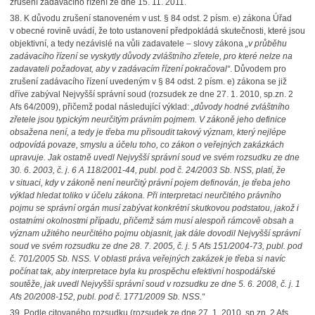
zrušení zadávacího řízení ze dne 15. 11. 2011.
38.
K důvodu zrušení stanoveném v ust. § 84 odst. 2 písm. e) zákona Úřad
v obecné rovině uvádí, že toto ustanovení předpokládá skutečnosti, které jsou
objektivní, a tedy nezávislé na vůli zadavatele – slovy zákona
„v průběhu
zadávacího řízení se vyskytly důvody zvláštního zřetele, pro které nelze na
zadavateli požadovat, aby v zadávacím řízení pokračoval“
. Důvodem pro
zrušení zadávacího řízení uvedeným v § 84 odst. 2 písm. e) zákona se již
dříve zabýval Nejvyšší správní soud (rozsudek ze dne 27. 1. 2010, sp.zn. 2
Afs 64/2009), přičemž podal následující výklad:
„důvody hodné zvláštního
zřetele jsou typickým neurčitým právním pojmem. V zákoně jeho definice
obsažena není, a tedy je třeba mu přisoudit takový význam, který nejlépe
odpovídá povaze, smyslu a účelu toho, co zákon o veřejných zakázkách
upravuje. Jak ostatně uvedl Nejvyšší správní soud ve svém rozsudku ze dne
30. 6. 2003, č. j. 6 A 118/2001-44, publ. pod č. 24/2003 Sb. NSS, platí, že
v situaci, kdy v zákoně není neurčitý právní pojem definován, je třeba jeho
výklad hledat toliko v účelu zákona. Při interpretaci neurčitého právního
pojmu se správní orgán musí zabývat konkrétní skutkovou podstatou, jakož i
ostatními okolnostmi případu, přičemž sám musí alespoň rámcově obsah a
význam užitého neurčitého pojmu objasnit, jak dále dovodil Nejvyšší správní
soud ve svém rozsudku ze dne 28. 7. 2005, č. j. 5 Afs 151/2004-73, publ. pod
č. 701/2005 Sb. NSS. V oblasti práva veřejných zakázek je třeba si navíc
počínat tak, aby interpretace byla ku prospěchu efektivní hospodářské
soutěže, jak uvedl Nejvyšší správní soud v rozsudku ze dne 5. 6. 2008, č. j. 1
Afs 20/2008-152, publ. pod č. 1771/2009 Sb. NSS.“
39.
Podle citovaného rozsudku (rozsudek ze dne 27. 1. 2010, sp.zn. 2 Afs