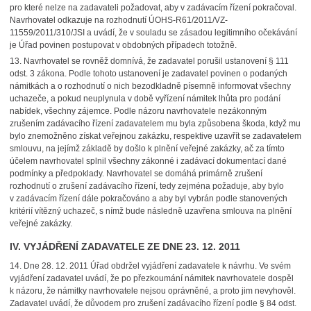
pro které nelze na zadavateli požadovat, aby v zadávacím řízení pokračoval.
Navrhovatel odkazuje na rozhodnutí ÚOHS-R61/2011/VZ-
11559/2011/310/JSI a uvádí, že v souladu se zásadou legitimního očekávání
je Úřad povinen postupovat v obdobných případech totožně.
13.
Navrhovatel se rovněž domnívá, že zadavatel porušil ustanovení § 111
odst. 3 zákona. Podle tohoto ustanovení je zadavatel povinen o podaných
námitkách a o rozhodnutí o nich bezodkladně písemně informovat všechny
uchazeče, a pokud neuplynula v době vyřízení námitek lhůta pro podání
nabídek, všechny zájemce. Podle názoru navrhovatele nezákonným
zrušením zadávacího řízení zadavatelem mu byla způsobena škoda, když mu
bylo znemožněno získat veřejnou zakázku, respektive uzavřít se zadavatelem
smlouvu, na jejímž základě by došlo k plnění veřejné zakázky, ač za tímto
účelem navrhovatel splnil všechny zákonné i zadávací dokumentací dané
podmínky a předpoklady. Navrhovatel se domáhá primárně zrušení
rozhodnutí o zrušení zadávacího řízení, tedy zejména požaduje, aby bylo
v zadávacím řízení dále pokračováno a aby byl vybrán podle stanovených
kritérií vítězný uchazeč, s nímž bude následně uzavřena smlouva na plnění
veřejné zakázky.
IV. VYJÁDŘENÍ ZADAVATELE ZE DNE 23. 12. 2011
14.
Dne 28. 12. 2011 Úřad obdržel vyjádření zadavatele k návrhu. Ve svém
vyjádření zadavatel uvádí, že po přezkoumání námitek navrhovatele dospěl
k názoru, že námitky navrhovatele nejsou oprávněné, a proto jim nevyhověl.
Zadavatel uvádí, že důvodem pro zrušení zadávacího řízení podle § 84 odst.