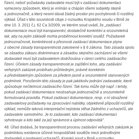
řízení, neboť požadavky zadavatele musí být v zadávací dokumentaci
vymezeny způsobem, který je vnímán a chápán všemi subjekty stejně
a jednoznačně, a který nesmí dávat žádný prostor pro pochybnosti či rozdílný
výklad. Úřad v této souvislosti cituje z rozsudku Krajského soudu v Brně ze
dne 10. 3. 2011 č.j. 62 Ca 3/2009, ve kterém soud uvádí, že
„zadávací
dokumentace musí být transparentní, dostatečně konkrétní a srozumitelná
tak, aby na jejím základě mohla proběhnout korektní soutěž. Požadavek
jednoznačnosti, konkrétnosti a přesnosti zadávací dokumentace plyne
z obecné zásady transparentnosti zakotvené v § 6 zákona. Tato zásada spolu
se zásadou zákazu diskriminace a zásadou stejného zacházení se všemi
dodavateli musí být zadavatelem dodržována v rámci celého zadávacího
řízení. Účelem zásady transparentnosti je zajištění toho, aby zadávání
veřejných zakázek probíhalo průhledným, právně korektním
a předvídatelným způsobem za předem jasně a srozumitelně stanovených
podmínek. Porušením této zásady je pak jakékoliv jednání zadavatele, které
způsobuje nečitelnost zadávacího řízení. Tak tomu může být např. i tehdy,
pokud zadávací dokumentace neobsahuje jednoznačně a srozumitelně
formulovaná pravidla. Pokud zadávací dokumentace, resp. v ní obsažené
zadavatelovy požadavky na zpracování nabídky, objektivně připouští rozdílný
výklad, nemůže taková interpretační nejistota stíhat žádného z uchazečů, ale
zadavatele samotného. Je to zadavatel, kdo zadávací dokumentaci
vyhotovuje a kdo také za její správnost a úplnost odpovídá“
.
48.
Úřad dodává, že transparentnost procesu zadávání veřejných zakázek je
podmínkou existence účinné hospodářské soutěže mezi jednotlivými
dodavateli v postavení uchazečů.
Krajský soud v Brně v rozsudku