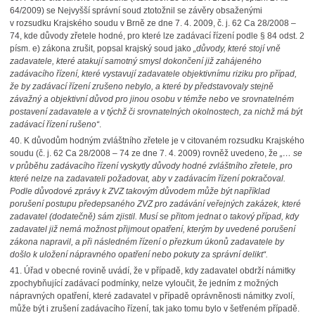
64/2009) se Nejvyšší správní soud ztotožnil se závěry obsaženými
v rozsudku Krajského soudu v Brně ze dne 7. 4. 2009, č. j. 62 Ca 28/2008 –
74, kde důvody zřetele hodné, pro které lze zadávací řízení podle § 84 odst. 2
písm. e) zákona zrušit, popsal krajský soud jako
„důvody, které stojí vně
zadavatele, které atakují samotný smysl dokončení již zahájeného
zadávacího řízení, které vystavují zadavatele objektivnímu riziku pro případ,
že by zadávací řízení zrušeno nebylo, a které by představovaly stejně
závažný a objektivní důvod pro jinou osobu v témže nebo ve srovnatelném
postavení zadavatele a v týchž či srovnatelných okolnostech, za nichž má být
zadávací řízení rušeno“
.
40.
K důvodům hodným zvláštního zřetele je v citovaném rozsudku Krajského
soudu (č. j. 62 Ca 28/2008 – 74 ze dne 7. 4. 2009) rovněž uvedeno, že
„… se
v průběhu zadávacího řízení vyskytly důvody hodné zvláštního zřetele, pro
které nelze na zadavateli požadovat, aby v zadávacím řízení pokračoval.
Podle důvodové zprávy k ZVZ takovým důvodem může být například
porušení postupu předepsaného ZVZ pro zadávání veřejných zakázek, které
zadavatel (dodatečně) sám zjistil. Musí se přitom jednat o takový případ, kdy
zadavatel již nemá možnost přijmout opatření, kterým by uvedené porušení
zákona napravil, a při následném řízení o přezkum úkonů zadavatele by
došlo k uložení nápravného opatření nebo pokuty za správní delikt“.
41.
Úřad v obecné rovině uvádí, že v případě, kdy zadavatel obdrží námitky
zpochybňující zadávací podmínky, nelze vyloučit, že jedním z možných
nápravných opatření, které zadavatel v případě oprávněnosti námitky zvolí,
může být i zrušení zadávacího řízení, tak jako tomu bylo v šetřeném případě.