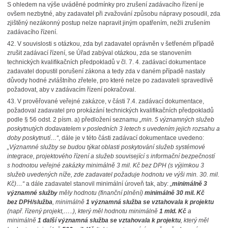
S ohledem na výše uváděné podmínky pro zrušení zadávacího řízení je
ovšem nezbytné, aby zadavatel při zvažování způsobu nápravy posoudil, zda
zjištěný nezákonný postup nelze napravit jiným opatřením, nežli zrušením
zadávacího řízení.
42.
V souvislosti s otázkou, zda byl zadavatel oprávněn v šetřeném případě
zrušit zadávací řízení, se Úřad zabýval otázkou, zda se stanovením
technických kvalifikačních předpokladů v čl. 7. 4. zadávací dokumentace
zadavatel dopustil porušení zákona a tedy zda v daném případě nastaly
důvody hodné zvláštního zřetele, pro které nelze po zadavateli spravedlivě
požadovat, aby v zadávacím řízení pokračoval.
43.
V prověřované veřejné zakázce, v části 7.4. zadávací dokumentace,
požadoval zadavatel pro prokázání technických kvalifikačních předpokladů
podle § 56 odst. 2 písm. a) předložení seznamu
„min. 5 významných služeb
poskytnutých dodavatelem v posledních 3 letech s uvedením jejich rozsahu a
doby poskytnutí…“
, dále je v této části zadávací dokumentace uvedeno:
„Významné služby se budou týkat oblasti poskytování služeb systémové
integrace, projektového řízení a služeb související s informační bezpečností
s hodnotou veřejné zakázky minimálně 3 mil. Kč bez DPH (s výjimkou 3
služeb uvedených níže, zde zadavatel požaduje hodnotu ve výši min. 30. mil.
Kč)…“
a dále zadavatel stanovil minimální úroveň tak, aby:
„
minimálně 3
významné služby
měly hodnotu (finanční plnění)
minimálně 30 mil. Kč
bez DPH/služba
, minimálně
1 významná služba se vztahovala k projektu
(např. řízený projekt,…..), který měl hodnotu minimálně
1 mld. Kč
a
minimálně
1 další významná služba se vztahovala k projektu
, který měl