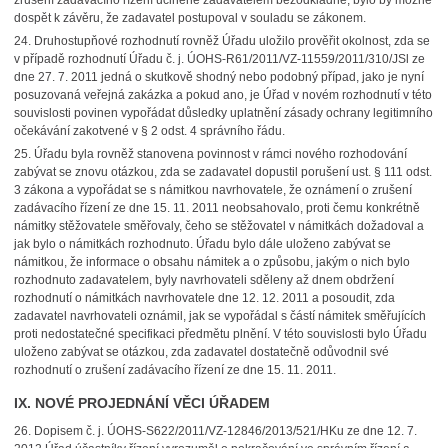
zrušení zadávacího řízení učiněné zadavatelem bezodkladně, bylo by možné
dospět k závěru, že zadavatel postupoval v souladu se zákonem.
24.
Druhostupňové rozhodnutí rovněž Úřadu uložilo prověřit okolnost, zda se
v případě rozhodnutí Úřadu č. j. ÚOHS-R61/2011/VZ-11559/2011/310/JSl ze
dne 27. 7. 2011 jedná o skutkově shodný nebo podobný případ, jako je nyní
posuzovaná veřejná zakázka a pokud ano, je Úřad v novém rozhodnutí v této
souvislosti povinen vypořádat důsledky uplatnění zásady ochrany legitimního
očekávání zakotvené v § 2 odst. 4 správního řádu.
25.
Úřadu byla rovněž stanovena povinnost v rámci nového rozhodování
zabývat se znovu otázkou, zda se zadavatel dopustil porušení ust. § 111 odst.
3 zákona a vypořádat se s námitkou navrhovatele, že oznámení o zrušení
zadávacího řízení ze dne 15. 11. 2011 neobsahovalo, proti čemu konkrétně
námitky stěžovatele směřovaly, čeho se stěžovatel v námitkách dožadoval a
jak bylo o námitkách rozhodnuto. Úřadu bylo dále uloženo zabývat se
námitkou, že informace o obsahu námitek a o způsobu, jakým o nich bylo
rozhodnuto zadavatelem, byly navrhovateli sděleny až dnem obdržení
rozhodnutí o námitkách navrhovatele dne 12. 12. 2011 a posoudit, zda
zadavatel navrhovateli oznámil, jak se vypořádal s částí námitek směřujících
proti nedostatečné specifikaci předmětu plnění. V této souvislosti bylo Úřadu
uloženo zabývat se otázkou, zda zadavatel dostatečně odůvodnil své
rozhodnutí o zrušení zadávacího řízení ze dne 15. 11. 2011.
IX. NOVÉ PROJEDNÁNÍ VĚCI ÚŘADEM
26.
Dopisem č. j. ÚOHS-S622/2011/VZ-12846/2013/521/HKu ze dne 12. 7.