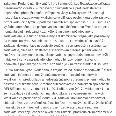
zákonem. Podané námitky směřují proti znění článku
„Technické kvalifikační
předpoklady“
v části 7. 4. zadávací dokumentace a proti nedostatečně
popsanému předmětu plnění veřejné zakázky. Námitky rovněž obsahují i
nesouhlas s požadavkem týkajícím se kvalifikace osoby, která bude zastávat
pozici vedoucího týmu. V podaných námitkách společnost RELSIE spol. s r.o.
vyjádřila domněnku, že požadavek na minimální hodnotu řízeného projektu
nemá absolutní relevanci k zamýšlenému plnění požadovaného
zadavatelem, a je tudíž nepřiměřený a diskriminační, stejně jako požadavky
na vedoucího týmu. Společnost RELSIE spol. s r.o. v námitkách uvádí, že
zadávací dokumentace nepopisuje současný stav procesů a systému řízení
zadavatele, čímž není dostatečně specifikován předmět plnění veřejné
zakázky tak, aby mohli uchazeči správně a stejným způsobem stanovit výši
nabídkové ceny a na základě toho mohou být zvýhodněni stávající
dodavatelé poptávaných služeb, což směřuje k netransparentnosti soutěže.
37.
Na základě výše uvedeného je zřejmé, že od jednoho z dodavatelů získal
zadavatel informaci o tom, že požadavky na prokázání technických
kvalifikačních předpokladů a nedostatečný popis předmětu plnění mohou být
nastaveny diskriminačně. Z rozhodnutí zadavatele o námitkách společnosti
RELSIE spol. s r. o. ze dne 14. 11. 2011 přitom vyplývá, že vzhledem k tomu,
že na základě části podaných námitek, týkající se vymezení technických
kvalifikačních předpokladů v odst. 7.4. zadávací dokumentace zadavatel
shledal důvody pro zrušení zadávacího řízení, nezabýval se již zbývající částí
námitek. Se svým rozhodnutím o zrušení zadávacího řízení seznámil
zadavatel všechny uchazeče o veřejnou zakázku prostřednictvím oznámení o