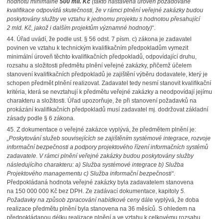
hodnotu minimálně
500 mil. Kč
(takto nastavená úroveň požadované
kvalifikace odpovídá skutečnosti, že v rámci plnění veřejné zakázky budou
poskytovány služby ve vztahu k jednomu projektu s hodnotou přesahující
2 mld. Kč, jakož i dalším projektům významné hodnoty)
“.
44.
Úřad uvádí, že podle ust. § 56 odst. 7 písm. c) zákona je zadavatel
povinen ve vztahu k technickým kvalifikačním předpokladům vymezit
minimální úroveň těchto kvalifikačních předpokladů, odpovídající druhu,
rozsahu a složitosti předmětu plnění veřejné zakázky, přičemž účelem
stanovení kvalifikačních předpokladů je zajištění výběru dodavatele, který je
schopen předmět plnění realizovat. Zadavatel tedy nesmí stanovit kvalifikační
kritéria, která se nevztahují k předmětu veřejné zakázky a neodpovídají jejímu
charakteru a složitosti. Úřad upozorňuje, že při stanovení požadavků na
prokázání kvalifikačních předpokladů musí zadavatel mj. dodržovat základní
zásady podle § 6 zákona.
45.
Z dokumentace o veřejné zakázce vyplývá, že předmětem plnění je:
„Poskytování služeb souvisejících se zajištěním systémové integrace, rozvoje
informační bezpečnosti a podpory projektového řízení informačních systémů
zadavatele. V rámci plnění veřejné zakázky budou poskytovány služby
následujícího charakteru: a) Služba systémové integrace b) Služba
Projektového managementu c) Služba informační bezpečnosti“
.
Předpokládaná hodnota veřejné zakázky byla zadavatelem stanovena
na 150 000 000 Kč bez DPH. Ze zadávací dokumentace, kapitoly
5.
Požadavky na způsob zpracování nabídkové ceny
dále vyplývá, že doba
realizace předmětu plnění byla stanovena na 36 měsíců. S ohledem na
předpokládanou délku realizace plnění a ve vztahu k celkovému rozsahu