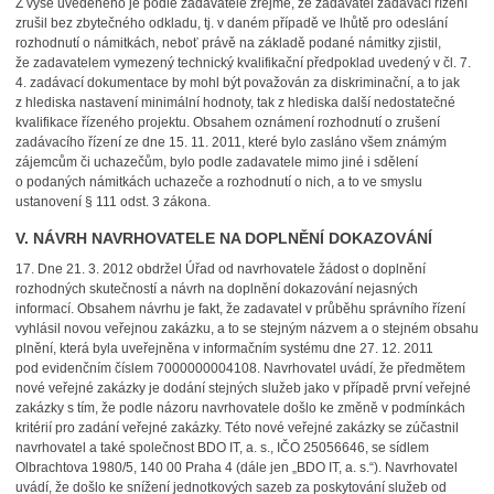
Z výše uvedeného je podle zadavatele zřejmé, že zadavatel zadávací řízení
zrušil bez zbytečného odkladu, tj. v daném případě ve lhůtě pro odeslání
rozhodnutí o námitkách, neboť právě na základě podané námitky zjistil,
že zadavatelem vymezený technický kvalifikační předpoklad uvedený v čl. 7.
4. zadávací dokumentace by mohl být považován za diskriminační, a to jak
z hlediska nastavení minimální hodnoty, tak z hlediska další nedostatečné
kvalifikace řízeného projektu. Obsahem oznámení rozhodnutí o zrušení
zadávacího řízení ze dne 15. 11. 2011, které bylo zasláno všem známým
zájemcům či uchazečům, bylo podle zadavatele mimo jiné i sdělení
o podaných námitkách uchazeče a rozhodnutí o nich, a to ve smyslu
ustanovení § 111 odst. 3 zákona.
V. NÁVRH NAVRHOVATELE NA DOPLNĚNÍ DOKAZOVÁNÍ
17.
Dne 21. 3. 2012 obdržel Úřad od navrhovatele žádost o doplnění
rozhodných skutečností a návrh na doplnění dokazování nejasných
informací. Obsahem návrhu je fakt, že zadavatel v průběhu správního řízení
vyhlásil novou veřejnou zakázku, a to se stejným názvem a o stejném obsahu
plnění, která byla uveřejněna v informačním systému dne 27. 12. 2011
pod evidenčním číslem 7000000004108. Navrhovatel uvádí, že předmětem
nové veřejné zakázky je dodání stejných služeb jako v případě první veřejné
zakázky s tím, že podle názoru navrhovatele došlo ke změně v podmínkách
kritérií pro zadání veřejné zakázky. Této nové veřejné zakázky se zúčastnil
navrhovatel a také společnost BDO IT, a. s., IČO 25056646, se sídlem
Olbrachtova 1980/5, 140 00 Praha 4 (dále jen „BDO IT, a. s.“). Navrhovatel
uvádí, že došlo ke snížení jednotkových sazeb za poskytování služeb od