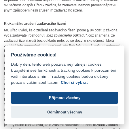
nepodali např. z důvodu nejasného zadání. S odkazem na výše uvedené
skutečnosti dospěl Úřad k závěru, že zadavatel nemohl provést nápravu
jiným způsobem nežli zrušením zadávacího řízení.
K okamžiku zrušení zadávacího řízení
60.
Úřad uvádí, že o zrušení zadávacího řízení podle § 84 odst. 2 zákona
vydá zadavatel rozhodnutí
„bez zbytečného odkladu“
, což znamená, že
zadávací řízení zruší bez odkladu poté, co se dozví o skutečnosti, která
zakládá toto oprávnění a po uvážení, zda jiné řešení než zrušení zadávacího
řízení je či není možné, tedy v okamžiku, kdy nabude jistoty, že zadávací
Používáme cookies!
řízení zrušit musí, neboť nemá jinou možnost nápravy.
61.
Zadavatel rozhodl o zrušení zadávacího řízení dne 14. 11. 2011, tedy
Dobrý den, tento web používá nejnutnější cookies
poslední den lhůty pro vyřízení námitek. Úřad uvádí, že k přezkoumání
k zajištění své funkčnosti a tracking cookies k porozumění
podaných námitek a k rozhodnutí o nich má zadavatel zákonem (§ 111 odst.
vaší interakce s ním. Tracking cookies budou uloženy
1) stanovenou lhůtu 10 dnů od obdržení námitek, přičemž je povinen
pouze s vaším souhlasem.
Chci si vybrat
stěžovateli zaslat písemné rozhodnutí o tom, zda námitkám vyhovuje či
nikoliv, s uvedením důvodu. V případě, že zadavatel námitkám vyhoví, uvede
v rozhodnutí způsob provedení nápravy. Úřad konstatuje, že zadavatel
Přijmout všechny
podané námitky ze dne 4. 11. 2011 přezkoumal a rozhodl o nich v zákonem
stanovené lhůtě, neboť rozhodnutí o námitkách odeslal společnosti RELSIE
spol. s r. o. dne 14. 11. 2011, tedy poslední den lhůty. V uvedeném rozhodnutí
Odmítnout všechny
o námitkách zadavatel uvedl, že námitkám vyhovuje a dále uvedl způsob
nápravy, tedy že ruší předmětné zadávací řízení. S ohledem na výše uvedené
je tedy nutno konstatovat, že o zrušení zadávacího řízení rozhodl v kontextu