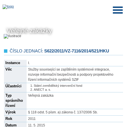
Veřejné zakázky
ČÍSLO JEDNACÍ:
S622/2011/VZ-7116/2014/521/HKU
Instance
I.
Věc
Služby související se zajištěním systémové integrace,
rozvoje informační bezpečnosti a podpory projektového
řízení informačních systémů SZIF
Účastníci
Státní zemědělský intervenční fond
ANECT a. s.
Typ
Veřejná zakázka
správního
řízení
Výrok
§ 118 odst. 5 písm. a) zákona č. 137/2006 Sb.
Rok
2011
Datum
11. 5. 2015