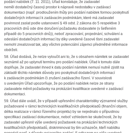
podání nabídek (7. 11. 2011), Úřad konstatuje, že zadavatel
neměl dostatečný časový prostor k nápravě nedostatku v zadávací
dokumentaci (např. prodloužením lhůty pro podání nabídek formou poskytnutí
dodatečných informací k zadávacím podmínkám, které má zadavatel
povinnost zaslat podle ustanovení § 49 odst. 2 zákona do 5 respektive 3
pracovních dnů ode dne doručení požadavku dodavatele (v šetřeném
případě do 5 pracovních dnů)), neboť zpracování, projednání, schválení a
odeslání dodatečných informací by díky uvedené časové tísni zadavatel
nemohl zrealizovat tak, aby všichni potenciální zájemci předmětné informace
obdrželi.
58.
Úřad dodává, že nelze vyloučit ani to, že s obsahem námitek se zadavatel
seznámil až po uplynutí termínu pro podání nabídek. Úřad k tomuto dále
doplňuje, že zadavatel ihned k datu podání námitek nemusí nutně zjistit na
základě těchto námitek důvody pro poskytnutí dodatečných informací
k zadávacím podmínkám či zrušení zadávacího řízení. V souvislosti
s uvedeným Úřad upozorňuje, že po podání nabídek nelze ze strany
zadavatele měnit požadavky na prokázání kvalifikace uvedené v zadávací
dokumentaci.
59.
Úřad dále uvádí, že v případě upřesnění charakteristiky významné služby
požadované v rámci technických kvalifikačních předpokladů (finanční objem,
délka realizace v rámci řízeného projektu) by se nejednalo o přípustnou
specifikaci zadávací dokumentace, neboť vzhledem ke skutečnosti, že by
zadavatel upřesnil výše uvedený požadavek na prokázání technických
kvalifikačních předpokladů, diskriminoval by tím uchazeče, kteří nabídku