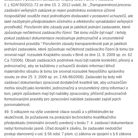
č. j. 62Af 50/2011-72 ze dne 15. 2. 2012 uvádí, že: „
Transparentnost procesu
zadávání veřejných zakázek je nejen podmínkou existence účinné
hospodářské soutěže mezi jednotlivými dodavateli v postavení uchazečů, ale
také nezbytným předpokladem účelného a efektivního vynakládání veřejných
prostředků. Porušením této zásady pak je jakékoli jednání zadavatele, které
způsobuje nečitelnost zadávacího řízení. Tak tomu může být např. i tehdy,
pokud zadávací dokumentace neobsahuje jednoznačně a srozumitelně
formulovaná pravidla.“
Porušením zásady transparentnosti pak je jakékoli
jednání zadavatele, které způsobuje nečitelnost zadávacího řízení (k tomu lze
srovnat např. rozsudek Krajského soudu v Brně ze dne 11. 8. 2009 sp. zn. 62
Ca 7/2006). Obsah zadávacích podmínek musí být natolik konkrétní, přesný a
jednoznačný, aby se každému z uchazečů dostalo informací téhož
materiálního obsahu (k tomu lze srovnat rozsudek Nejvyššího správního
soudu ze dne 25. 3. 2009 sp. zn. 2 Afs 86/2008). Zadavatel by tedy měl
zadávací dokumentaci zpracovat dostatečně kvalitně tak, aby uchazečům
mohla sloužit jako konkrétní, jednoznačný a srozumitelný zdroj informací o
tom, jakým způsobem mají být nabídky zpracovány, přičemž jednoznačně
formulovanými pravidly pro zpracování nabídek zadavatel zajistí jejich
porovnatelnost.
49.
S odkazem na výše uvedené citace soudů a s přihlédnutím ke
skutečnosti, že požadavek na prokázání technického kvalifikačního
předpokladu (minimální úroveň) uvedený v bodu 7. 4. zadávací dokumentace
nebyl formulován jasně, Úřad dospěl k závěru, že zadavatel nedodržel
postup stanovený v ust. § 56 odst. 7 písm. c) zákona ve spojení s § 6 zákona