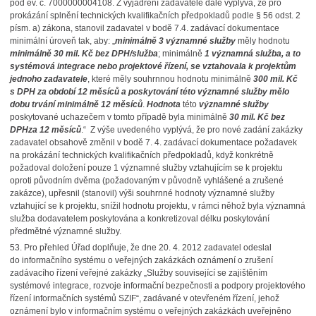
pod ev. č. 7000000004108. Z vyjádření zadavatele dále vyplývá, že pro
prokázání splnění technických kvalifikačních předpokladů podle § 56 odst. 2
písm. a) zákona, stanovil zadavatel v bodě 7.4. zadávací dokumentace
minimální úroveň tak, aby: „
minimálně 3 významné služby
měly hodnotu
minimálně 30 mil. Kč bez DPH/služba
; minimálně
1 významná služba, a to
systémová integrace nebo projektové řízení, se vztahovala k projektům
jednoho zadavatele
, které měly souhrnnou hodnotu minimálně
300 mil. Kč
s DPH za období 12 měsíců a poskytování této významné služby mělo
dobu trvání minimálně 12 měsíců
.
Hodnota
této
významné služby
poskytované uchazečem v tomto případě byla minimálně
30 mil. Kč bez
DPH
za 12 měsíců
.“
Z výše uvedeného vyplývá, že pro nové zadání zakázky
zadavatel obsahově změnil v bodě 7. 4. zadávací dokumentace požadavek
na prokázání technických kvalifikačních předpokladů, když konkrétně
požadoval doložení pouze 1 významné služby vztahujícím se k projektu
oproti původním dvěma (požadovaným v původně vyhlášené a zrušené
zakázce), upřesnil (stanovil) výši souhrnné hodnoty významné služby
vztahující se k projektu, snížil hodnotu projektu, v rámci něhož byla významná
služba dodavatelem poskytována a konkretizoval délku poskytování
předmětné významné služby.
53.
Pro přehled Úřad doplňuje, že dne 20. 4. 2012 zadavatel odeslal
do informačního systému o veřejných zakázkách oznámení o zrušení
zadávacího řízení veřejné zakázky „Služby související se zajištěním
systémové integrace, rozvoje informační bezpečnosti a podpory projektového
řízení informačních systémů SZIF“, zadávané v otevřeném řízení, jehož
oznámení bylo v informačním systému o veřejných zakázkách uveřejněno