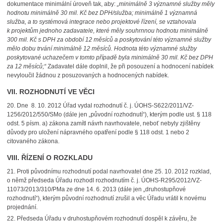
dokumentace minimální úroveň tak, aby:
„minimálně 3 významné služby měly
hodnotu minimálně 30 mil. Kč bez DPH/služba; minimálně 1 významná
služba, a to systémová integrace nebo projektové řízení, se vztahovala
k projektům jednoho zadavatele, které měly souhrnnou hodnotu minimálně
300 mil. Kč s DPH za období 12 měsíců a poskytování této významné služby
mělo dobu trvání minimálně 12 měsíců. Hodnota této významné služby
poskytované uchazečem v tomto případě byla minimálně 30 mil. Kč bez DPH
za 12 měsíců;“
Zadavatel dále doplnil, že při posouzení a hodnocení nabídek
nevyloučil žádnou z posuzovaných a hodnocených nabídek.
VII. ROZHODNUTÍ VE VĚCI
20.
Dne 8. 10. 2012 Úřad vydal rozhodnutí č. j.
ÚOHS-S622/2011/VZ-
1256/2012/550/SMo
(dále jen „původní rozhodnutí“), kterým podle ust. § 118
odst. 5 písm. a) zákona zamítl návrh navrhovatele, neboť nebyly zjištěny
důvody pro uložení nápravného opatření podle § 118 odst. 1 nebo 2
citovaného zákona.
VIII. ŘÍZENÍ O ROZKLADU
21.
Proti původnímu rozhodnutí podal navrhovatel dne 25. 10. 2012 rozklad,
o němž předseda Úřadu rozhodl rozhodnutím č. j. ÚOHS-R295/2012/VZ-
11073/2013/310/PMa ze dne 14. 6. 2013 (dále jen „druhostupňové
rozhodnutí“), kterým původní rozhodnutí zrušil a věc Úřadu vrátil k novému
projednání.
22.
Předseda Úřadu v druhostupňovém rozhodnutí dospěl k závěru, že