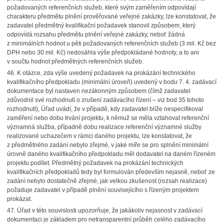
požadovaných referenčních služeb, které svým zaměřením odpovídají
charakteru předmětu plnění prověřované veřejné zakázky, lze konstatovat, že
zadavatel předmětný kvalifikační požadavek stanovil způsobem, který
odpovídá rozsahu předmětu plnění veřejné zakázky, neboť žádná
z minimálních hodnot u pěti požadovaných referenčních služeb (3 mil. Kč bez
DPH nebo 30 mil. Kč) nedosáhla výše předpokládané hodnoty, a to ani
v součtu hodnot předmětných referenčních služeb.
46.
K otázce, zda výše uvedený požadavek na prokázání technického
kvalifikačního předpokladu (minimální úroveň) uvedený v bodu 7. 4. zadávací
dokumentace byl nastaven nezákonným způsobem (čímž zadavatel
zdůvodnil své rozhodnutí o zrušení zadávacího řízení – viz bod
35
tohoto
rozhodnutí), Úřad uvádí, že v případě, kdy zadavatel blíže nespecifikoval
zaměření nebo dobu trvání projektu, k němuž se měla vztahovat referenční
významná služba, případně dobu realizace referenční významné služby
realizované uchazečem v rámci daného projektu, lze konstatovat, že
z předmětného zadání nebylo zřejmé, v jaké míře se pro splnění minimální
úrovně daného kvalifikačního předpokladu měl dodavatel na daném řízeném
projektu podílet. Předmětný požadavek na prokázání technických
kvalifikačních předpokladů tedy byl formulován především nejasně, neboť ze
zadání nebylo dostatečně zřejmé, jak velkou zkušenost (rozsah realizace)
požaduje zadavatel v případě plnění souvisejícího s řízeným projektem
prokázat.
47.
Úřad v této souvislosti upozorňuje, že jakákoliv nejasnost v zadávací
dokumentaci je základem pro netransparentní průběh celého zadávacího