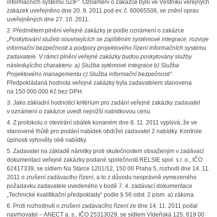
informačních systémů SZIF“. Oznámení o zakázce bylo ve Věstníku veřejných
zakázek uveřejněno dne 20. 9. 2011 pod ev. č. 60065506, ve znění oprav
uveřejněných dne 27. 10. 2011.
2.
Předmětem plnění veřejné zakázky je podle oznámení o zakázce
„Poskytování služeb souvisejících se zajištěním systémové integrace, rozvoje
informační bezpečnosti a podpory projektového řízení informačních systému
zadavatele. V rámci plnění veřejné zakázky budou poskytovány služby
následujícího charakteru: a) Služba sytémové integrace b) Služba
Projektového managementu c) Služba informační bezpečnosti“
.
Předpokládaná hodnota veřejné zakázky byla zadavatelem stanovena
na 150 000 000 Kč bez DPH.
3.
Jako základní hodnotící kritérium pro zadání veřejné zakázky zadavatel
v oznámení o zakázce uvedl nejnižší nabídkovou cenu.
4.
Z protokolu o otevírání obálek konaném dne 8. 11. 2011 vyplývá, že ve
stanovené lhůtě pro podání nabídek obdržel zadavatel 2 nabídky. Kontrole
úplnosti vyhověly obě nabídky.
5.
Zadavatel na základě námitky proti skutečnostem obsaženým v zadávací
dokumentaci veřejné zakázky podané společností RELSIE spol. s r. o., IČO
62417339, se sídlem Na Stárce 1201/12, 150 00 Praha 5, rozhodl dne 14. 11.
2011 o zrušení zadávacího řízení, a to z důvodu nesprávně vymezeného
požadavku zadavatele uvedeného v bodě 7. 4. zadávací dokumentace
„Technické kvalifikační předpoklady“ podle § 56 odst. 2 písm. a) zákona.
6.
Proti rozhodnutí o zrušení zadávacího řízení ze dne 14. 11. 2011 podal
navrhovatel – ANECT a. s., IČO 25313029, se sídlem Vídeňská 125, 619 00