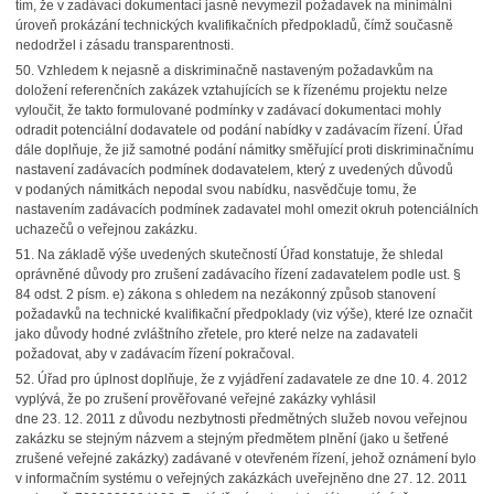
tím, že v zadávací dokumentaci jasně nevymezil požadavek na minimální
úroveň prokázání technických kvalifikačních předpokladů, čímž současně
nedodržel i zásadu transparentnosti.
50.
Vzhledem k nejasně a diskriminačně nastaveným požadavkům na
doložení referenčních zakázek vztahujících se k řízenému projektu nelze
vyloučit, že takto formulované podmínky v zadávací dokumentaci mohly
odradit potenciální dodavatele od podání nabídky v zadávacím řízení. Úřad
dále doplňuje, že již samotné podání námitky směřující proti diskriminačnímu
nastavení zadávacích podmínek dodavatelem, který z uvedených důvodů
v podaných námitkách nepodal svou nabídku, nasvědčuje tomu, že
nastavením zadávacích podmínek zadavatel mohl omezit okruh potenciálních
uchazečů o veřejnou zakázku.
51.
Na základě výše uvedených skutečností Úřad konstatuje, že shledal
oprávněné důvody pro zrušení zadávacího řízení zadavatelem podle ust. §
84 odst. 2 písm. e) zákona s ohledem na nezákonný způsob stanovení
požadavků na technické kvalifikační předpoklady (viz výše), které lze označit
jako důvody hodné zvláštního zřetele, pro které nelze na zadavateli
požadovat, aby v zadávacím řízení pokračoval.
52.
Úřad pro úplnost doplňuje, že z vyjádření zadavatele ze dne 10. 4. 2012
vyplývá, že po zrušení prověřované veřejné zakázky vyhlásil
dne 23. 12. 2011 z důvodu nezbytnosti předmětných služeb novou veřejnou
zakázku se stejným názvem a stejným předmětem plnění (jako u šetřené
zrušené veřejné zakázky) zadávané v otevřeném řízení, jehož oznámení bylo
v informačním systému o veřejných zakázkách uveřejněno dne 27. 12. 2011