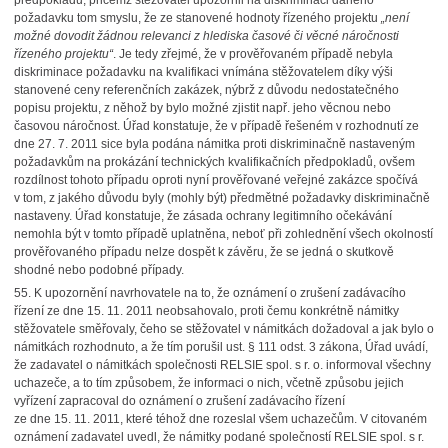
předpokladů, přičemž stěžovatel upozornil na diskriminaci daného
požadavku tom smyslu, že ze stanovené hodnoty řízeného projektu
„není
možné dovodit žádnou relevanci z hlediska časové či věcné náročnosti
řízeného projektu“
. Je tedy zřejmé, že v prověřovaném případě nebyla
diskriminace požadavku na kvalifikaci vnímána stěžovatelem díky výši
stanovené ceny referenčních zakázek, nýbrž z důvodu nedostatečného
popisu projektu, z něhož by bylo možné zjistit např. jeho věcnou nebo
časovou náročnost. Úřad konstatuje, že v případě řešeném v rozhodnutí ze
dne 27. 7. 2011 sice byla podána námitka proti diskriminačně nastaveným
požadavkům na prokázání technických kvalifikačních předpokladů, ovšem
rozdílnost tohoto případu oproti nyní prověřované veřejné zakázce spočívá
v tom, z jakého důvodu byly (mohly být) předmětné požadavky diskriminačně
nastaveny. Úřad konstatuje, že zásada ochrany legitimního očekávání
nemohla být v tomto případě uplatněna, neboť při zohlednění všech okolností
prověřovaného případu nelze dospět k závěru, že se jedná o skutkově
shodné nebo podobné případy.
55.
K upozornění navrhovatele na to, že oznámení o zrušení zadávacího
řízení ze dne 15. 11. 2011 neobsahovalo, proti čemu konkrétně námitky
stěžovatele směřovaly, čeho se stěžovatel v námitkách dožadoval a jak bylo o
námitkách rozhodnuto, a že tím porušil ust. § 111 odst. 3 zákona, Úřad uvádí,
že zadavatel o námitkách společnosti RELSIE spol. s r. o. informoval všechny
uchazeče, a to tím způsobem, že informaci o nich, včetně způsobu jejich
vyřízení zapracoval do oznámení o zrušení zadávacího řízení
ze dne 15. 11. 2011, které téhož dne rozeslal všem uchazečům. V citovaném
oznámení zadavatel uvedl, že námitky podané společností RELSIE spol. s r.