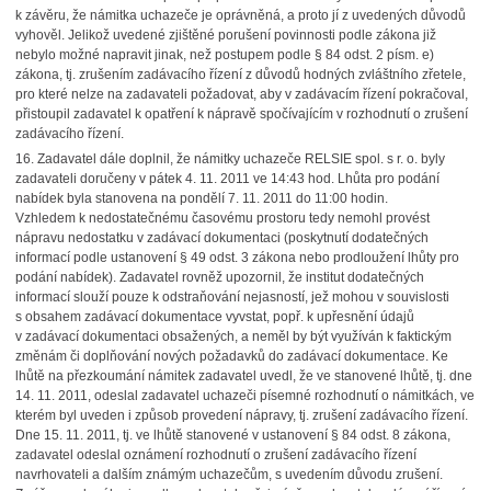
k závěru, že námitka uchazeče je oprávněná, a proto jí z uvedených důvodů
vyhověl. Jelikož uvedené zjištěné porušení povinnosti podle zákona již
nebylo možné napravit jinak, než postupem podle § 84 odst. 2 písm. e)
zákona, tj. zrušením zadávacího řízení z důvodů hodných zvláštního zřetele,
pro které nelze na zadavateli požadovat, aby v zadávacím řízení pokračoval,
přistoupil zadavatel k opatření k nápravě spočívajícím v rozhodnutí o zrušení
zadávacího řízení.
16.
Zadavatel dále doplnil, že námitky uchazeče RELSIE spol. s r. o. byly
zadavateli doručeny v pátek 4. 11. 2011 ve 14:43 hod. Lhůta pro podání
nabídek byla stanovena na pondělí 7. 11. 2011 do 11:00 hodin.
Vzhledem k nedostatečnému časovému prostoru tedy nemohl provést
nápravu nedostatku v zadávací dokumentaci (poskytnutí dodatečných
informací podle ustanovení § 49 odst. 3 zákona nebo prodloužení lhůty pro
podání nabídek). Zadavatel rovněž upozornil, že institut dodatečných
informací slouží pouze k odstraňování nejasností, jež mohou v souvislosti
s obsahem zadávací dokumentace vyvstat, popř. k upřesnění údajů
v zadávací dokumentaci obsažených, a neměl by být využíván k faktickým
změnám či doplňování nových požadavků do zadávací dokumentace. Ke
lhůtě na přezkoumání námitek zadavatel uvedl, že ve stanovené lhůtě, tj. dne
14. 11. 2011, odeslal zadavatel uchazeči písemné rozhodnutí o námitkách, ve
kterém byl uveden i způsob provedení nápravy, tj. zrušení zadávacího řízení.
Dne 15. 11. 2011, tj. ve lhůtě stanovené v ustanovení § 84 odst. 8 zákona,
zadavatel odeslal oznámení rozhodnutí o zrušení zadávacího řízení
navrhovateli a dalším známým uchazečům, s uvedením důvodu zrušení.