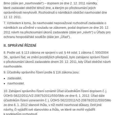
Brno (dále jen „navrhovatel“) – dopisem ze dne 2. 12. 2011 námitky,
které zadavatel obdržel téhož dne, a kterým po přezkoumání jejich
oprávněnosti nevyhověl. Rozhodnutí o námitkách obdržel navrhovatel dne
12. 12. 2011.
7.
Vzhledem k tomu, že navrhovatel nepovažoval rozhodnutí zadavatele o
námitkách za učiněné v souladu se zákonem, podal dopisem ze dne 20. 12.
2011 návrh na přezkoumání úkonů zadavatele (dále jen „návrh“) u Úřadu pro
ochranu hospodářské soutěže (dále jen „Úřad“).
II. SPRÁVNÍ ŘÍZENÍ
8.
Podle ust. § 113 zákona ve spojení s ust. § 44 odst. 1 zákona č. 500/2004
Sb., správní řád, ve znění pozdějších předpisů, bylo zahájeno správní řízení
o přezkoumání úkonů zadavatele dnem 20. 12. 2011, kdy Úřad obdržel návrh
navrhovatele.
9.
Účastníky správního řízení podle § 116 zákona jsou:
zadavatel,
navrhovatel.
10.
Zahájení správního řízení oznámil Úřad účastníkům řízení dopisem č. j.
ÚOHS-S622/2011/VZ-20875/2011/550/SMo ze dne 6. 1. 2012. Úřad dále
účastníkům řízení usnesením č. j. ÚOHS-S622/2011/VZ-20878/2011/550/SMo
ze dne 6. 1. 2012 stanovil lhůtu, v níž mohli navrhovat důkazy, činit jiné
návrhy, či vyjádřit své stanovisko a lhůtu, ve které se mohli vyjádřit
k podkladům rozhodnutí.