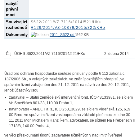
nabytí
právní
moci
Související
S622/2011/VZ-7116/2014/521/HKu
rozhodnutí
R129/2014/VZ-10879/2015/322/KHo
Dokumenty
2011_S622.pdf
562 KB
Č. j.:
ÚOHS-S622/2011/VZ-7116/2014
/521/HKu
2. dubna 2014
Úřad pro ochranu hospodářské soutěže příslušný podle § 112 zákona č.
137/2006 Sb., o veřejných zakázkách, ve znění pozdějších předpisů, ve
správním řízení zahájeném dne 21. 12. 2011 na návrh ze dne 20. 12. 2011,
jehož účastníky jsou
zadavatel – Státní zemědělský intervenční fond, IČO 48133981, se sídlem
Ve Smečkách 801/33, 110 00 Praha 1,
navrhovatel – ANECT a. s., IČO 25313029, se sídlem Vídeňská 125, 619
00 Brno, ve správním řízení zastoupená na základě plné moci ze dne 30.
11. 2011 Mgr. Michalem Hanzlíkem, advokátem, se sídlem Na Hřebenech II
1718/8, 140 00 Praha 4,
ve věci přezkoumání úkonů zadavatele učiněných v nadlimitní veřejné