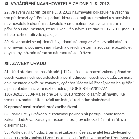
XI. VYJÁDŘENÍ NAVRHOVATELE ZE DNE 1. 8. 2013
29.
Ve svém vyjádření ze dne 1. 8. 2013 navrhovatel odkazuje na všechna
svá předchozí vyjádření a podání, která obsahují argumentaci a stanoviska
navrhovatele k úkonům zadavatele v předmětném zadávacím řízení a
příslušnou argumentaci, kterou uvedl již v návrhu ze dne 20. 12. 2011 (bod
11
tohoto rozhodnutí) zde opakuje.
30.
Navrhovatel se mj. domáhá zjednání nápravy ve věci bezodkladného
informování o podaných námitkách a o jejich vyřízení a současně požaduje,
aby mu byl přiznán nárok na náhradu nákladů řízení.
XII. ZÁVĚRY ÚŘADU
31.
Úřad přezkoumal na základě § 112 a násl. ustanovení zákona případ ve
všech vzájemných souvislostech a po zhodnocení všech podkladů, zejména
dokumentace o veřejné zakázce, vyjádření účastníků řízení, vlastního zjištění
a při zohlednění závěrů rozhodnutí č. j. ÚOHS-R295/2012/VZ-
11073/2013/310/PMa ze dne 14. 6. 2013 rozhodl o zamítnutí návrhu. Ke
svému rozhodnutí Úřad uvádí následující rozhodné skutečnosti.
K oprávněnosti zrušení zadávacího řízení
32.
Podle ust. § 6 zákona je zadavatel povinen při postupu podle tohoto
zákona dodržovat zásady transparentnosti, rovného zacházení a zákazu
diskriminace.
33.
Podle ust. § 84 odst. 2 písm. e) zákona může zadavatel bez zbytečného
odkladu zrušit zadávací řízení, pokud se v průběhu zadávacího řízení vyskytly