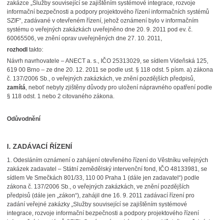
zakázce „Služby související se zajištěním systémové integrace, rozvoje
informační bezpečnosti a podpory projektového řízení informačních systémů
SZIF“, zadávané v otevřeném řízení, jehož oznámení bylo v informačním
systému o veřejných zakázkách uveřejněno dne 20. 9. 2011 pod ev. č.
60065506, ve znění oprav uveřejněných dne 27. 10. 2011,
rozhodl
takto:
Návrh navrhovatele – ANECT a. s., IČO 25313029, se sídlem Vídeňská 125,
619 00 Brno – ze dne 20. 12. 2011 se podle ust. § 118 odst. 5 písm. a) zákona
č. 137/2006 Sb., o veřejných zakázkách, ve znění pozdějších předpisů,
zamítá
, neboť nebyly zjištěny důvody pro uložení nápravného opatření podle
§ 118 odst. 1 nebo 2 citovaného zákona.
Odůvodnění
I. ZADÁVACÍ ŘÍZENÍ
1.
Odesláním oznámení o zahájení otevřeného řízení do Věstníku veřejných
zakázek zadavatel – Státní zemědělský intervenční fond, IČO 48133981, se
sídlem Ve Smečkách 801/33, 110 00 Praha 1 (dále jen zadavatel“) podle
zákona č. 137/2006 Sb., o veřejných zakázkách, ve znění pozdějších
předpisů (dále jen „zákon“), zahájil dne 16. 9. 2011 zadávací řízení pro
zadání veřejné zakázky „Služby související se zajištěním systémové
integrace, rozvoje informační bezpečnosti a podpory projektového řízení