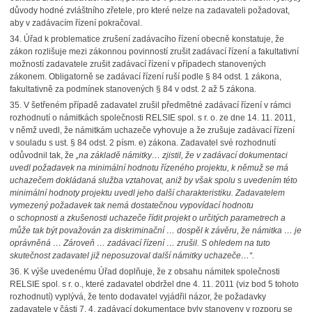
důvody hodné zvláštního zřetele, pro které nelze na zadavateli požadovat,
aby v zadávacím řízení pokračoval.
34.
Úřad k problematice zrušení zadávacího řízení obecně konstatuje, že
zákon rozlišuje mezi zákonnou povinností zrušit zadávací řízení a fakultativní
možností zadavatele zrušit zadávací řízení v případech stanovených
zákonem. Obligatorně se zadávací řízení ruší podle § 84 odst. 1 zákona,
fakultativně za podmínek stanovených § 84 v odst. 2 až 5 zákona.
35.
V šetřeném případě zadavatel zrušil předmětné zadávací řízení v rámci
rozhodnutí o námitkách společnosti RELSIE spol. s r. o. ze dne 14. 11. 2011,
v němž uvedl, že námitkám uchazeče vyhovuje a že zrušuje zadávací řízení
v souladu s ust. § 84 odst. 2 písm. e) zákona. Zadavatel své rozhodnutí
odůvodnil tak, že
„na základě námitky… zjistil, že v zadávací dokumentaci
uvedl požadavek na minimální hodnotu řízeného projektu, k němuž se má
uchazečem dokládaná služba vztahovat, aniž by však spolu s uvedením této
minimální hodnoty projektu uvedl jeho další charakteristiku. Zadavatelem
vymezený požadavek tak nemá dostatečnou vypovídací hodnotu
o schopnosti a zkušenosti uchazeče řídit projekt o určitých parametrech a
může tak být považován za diskriminační … dospěl k závěru, že námitka … je
oprávněná … Zároveň … zadávací řízení … zrušil. S ohledem na tuto
skutečnost zadavatel již neposuzoval další námitky uchazeče…“.
36.
K výše uvedenému Úřad doplňuje, že z obsahu námitek společnosti
RELSIE spol. s r. o., které zadavatel obdržel dne 4. 11. 2011 (viz bod
5
tohoto
rozhodnutí) vyplývá, že tento dodavatel vyjádřil názor, že požadavky
zadavatele v části 7. 4. zadávací dokumentace byly stanoveny v rozporu se