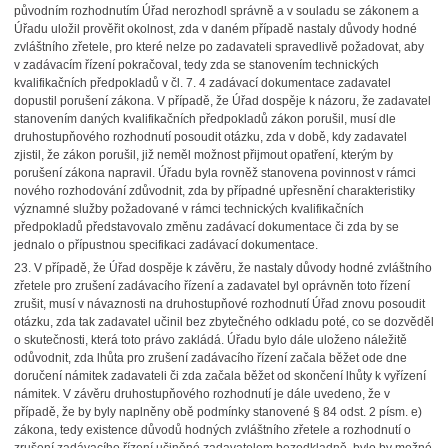
původním rozhodnutím Úřad nerozhodl správně a v souladu
se zákonem a
Úřadu uložil prověřit okolnost, zda
v daném případě nastaly důvody hodné
zvláštního zřetele, pro které nelze po zadavateli spravedlivě požadovat, aby
v zadávacím řízení pokračoval, tedy zda se stanovením technických
kvalifikačních předpokladů v čl. 7. 4 zadávací dokumentace zadavatel
dopustil porušení zákona. V případě, že Úřad dospěje k názoru, že zadavatel
stanovením daných kvalifikačních předpokladů zákon porušil, musí dle
druhostupňového rozhodnutí posoudit otázku, zda v době, kdy zadavatel
zjistil, že zákon porušil, již neměl možnost přijmout opatření, kterým by
porušení zákona napravil. Úřadu byla rovněž stanovena povinnost v rámci
nového rozhodování zdůvodnit, zda by případné upřesnění charakteristiky
významné služby požadované v rámci technických kvalifikačních
předpokladů představovalo změnu zadávací dokumentace či zda by se
jednalo o přípustnou specifikaci zadávací dokumentace.
23.
V případě, že Úřad dospěje k závěru, že nastaly důvody hodné zvláštního
zřetele pro zrušení zadávacího řízení a zadavatel byl oprávněn toto řízení
zrušit, musí v návaznosti na druhostupňové rozhodnutí Úřad znovu posoudit
otázku, zda tak zadavatel učinil bez zbytečného odkladu poté, co se dozvěděl
o skutečnosti, která toto právo zakládá. Úřadu bylo dále uloženo náležitě
odůvodnit, zda lhůta pro zrušení zadávacího řízení začala běžet ode dne
doručení námitek zadavateli či zda začala běžet od skončení lhůty k vyřízení
námitek. V závěru druhostupňového rozhodnutí je dále uvedeno, že v
případě, že by byly naplněny obě podmínky stanovené § 84 odst. 2 písm. e)
zákona, tedy existence důvodů hodných zvláštního zřetele a rozhodnutí o