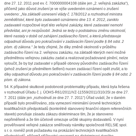
dne 27. 12. 2011 pod ev. č. 7000000004108 (dále jen „2. veřejná zakázka“),
přičemž jako důvod zrušení je ve výše uvedeném oznámení o zrušení
uvedeno:
„Na základě usnesení vlády č. 178/2012 a rozhodnutí ministra
zemědělství, které bylo zadavateli oznámeno dne 13. 4. 2012, zaniklo
zadavateli rozpočtové krytí této veřejné zakázky, které zadavatel nemohl
předvídat, ani je nezpůsobil. Jedná se tedy o podstatnou změnu okolností,
které nastaly v době od zahájení zadávacího řízení, a která představuje
odpadnutí důvodu pro pokračování v zadávacím řízení podle § 84 odst. 2
písm. d) zákona.“
Je tedy zřejmé, že díky změně okolností v průběhu
zadávacího řízení na 2. veřejnou zakázku, na základě kterých není možné
předmětnou veřejnou zakázku zadat a realizovat požadované plnění, nelze
vyloučit, že by byl zadavatel v případě obnovy původního zadávacího řízení
(jehož zrušení je předmětem šetření) nucen zadávací řízení opět zrušit, a to
díky
odpadnutí
důvodu pro pokračování v zadávacím řízení podle § 84 odst. 2
písm. d) zákona.
54.
K případné skutkové podobnosti problematiky případu, která byla řešena
v rozhodnutí Úřadu č. j. ÚOHS-R61/2011/VZ-11559/2011/310/JSl ze dne 27.
7. 2011 (dále jen „rozhodnutí ze dne 27. 7. 2011“) Úřad uvádí, že v daném
případě bylo prověřováno, zda vymezení minimální úrovně technických
kvalifikačních předpokladů (konkrétně stanovený finanční objem referenčních
staveb) porušuje zásadu zákazu diskriminace tím, že je stanoveno
nepřiměřeně a že tím účelově omezuje určité skupiny dodavatelů. V nyní
prověřované veřejné zakázce směřovaly námitky společnosti RELSIE spol.
s r. o. rovněž proti požadavku na prokázání technických kvalifikačních