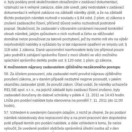
o. byly podány proti skutečnostem obsaženým v zadávací dokumentaci,
vztahující se k veřejné zakázce, dále zde uvedl, jaký nedostatek v zadávací
dokumentaci k veřejné zakázce na základě námitky zjistil, a že na základě
těchto podaných námitek rozhodl v souladu s § 84 odst. 2 písm. e) zákona o
zrušení zadávacího řízení, přičemž důvod svého rozhodnutí podrobně
popsal. Skutečnost, že zadavatel v citovaném oznámení neuvedl konkrétní
obsah námitek, jakým způsobem o nich rozhodl a čeho se stěžovatel
domáhal nelze považovat za takové pochybení, jež by mohlo mít vliv na výběr
nejvhodnější nabídky a vyžádalo by si tak nápravné opatření ve smyslu ust. §
118 odst. 1 zákona. Dané upozornění navrhovatele tedy lze přijmout pouze
jako podnět k zahájení správního řízení z moci úřední ve věci možného
spáchání správního deliktu podle ust. § 120 odst. 1 písm. g) zákona.
K možnostem nápravy zadavatelem zjištěného nezákonného postupu
56.
Za účelem posouzení, zda zadavatel mohl provést nápravu zjištěného
porušení zákona, je v daném případě nezbytné nejprve posoudit, v jakém
okamžiku zadavatel zjistil, že porušil zákon. Úřad uvádí, že námitky uchazeče
RELSIE spol. s r. o., na jejichž základě bylo zadávací řízení zrušeno, byly
zadavateli doručeny do datové schránky v pátek 4. 11. 2011 ve 14:43 hodin.
Lhůta pro podání nabídek byla stanovena na pondělí 7. 11. 2011 (do 11:00
hodin).
57.
Vzhledem k uvedeným časovým údajům, z nichž je zřejmé, že po podání
námitek následovaly dva nepracovní dny a na první pracovní den dopoledne
poté připadl termín pro podání nabídek, a dále vzhledem k tomu, že nelze
vyloučit, že uvedené podání obdržela oprávněná úřední osoba až v den