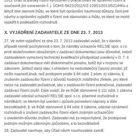
2012 Úřad účastníky řízení vyrozuměl o pokračování ve správním řízení a
současně jim usnesením č. j. ÚOHS-S622/2011/VZ-12851/2013/521/HKu z
téhož dne stanovil lhůtu, ve které byli oprávněni navrhovat důkazy, činit jiné
návrhy a oprávněni vyjádřit v řízení své stanovisko a lhůtu, ve které se mohli
vyjádřit k podkladům rozhodnutí.
X. VYJÁDŘENÍ ZADAVATELE ZE DNE 23. 7. 2013
27.
Ve svém vyjádření ze dne 23. 7. 2013 zadavatel uvádí, že v daném
případě neměl pochybnosti o tom, že námitky uchazeče RELSIE spol. s r.o.
proti skutečnostem obsaženým v zadávací dokumentaci jsou důvodné, neboť
zadavatelem vymezený technický kvalifikační předpoklad uvedený v čl. 7. 4
zadávací dokumentace měl diskriminační povahu, tudíž byl v rozporu se
zákonem. Jelikož daný stav, s ohledem na nedostatečný časový prostor, již
nešlo napravit jinak, než postupem podle § 84 odst. 2 písm. e) zákona, tj.
zrušením zadávacího řízení z důvodů hodných zvláštního zřetele, pro které
nelze na zadavateli požadovat, aby v zadávacím řízení pokračoval, zadavatel
zadávací řízení zrušil. Dále uvádí, že ve lhůtě stanovené § 111 odst. 1 zákona
zadavatel odeslal uchazeči RELSIE spol. s r.o. písemné rozhodnutí o
námitkách, ve kterém byl uveden i způsob provedení nápravy a dále
bezodkladně, tj. ve lhůtě stanovené § 84 odst. 8 zákona, odeslal oznámení
rozhodnutí o zrušení zadávacího řízení všem známým uchazečům
s uvedením důvodu zrušení. Zadavatel má za nepochybné, že postupoval
jediným možným zákonným způsobem, a to bezodkladně.
28.
Zadavatel navrhuje, aby Úřad návrh navrhovatele zamítl.