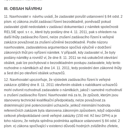
III. OBSAH NÁVRHU
11.
Navrhovatel v návrhu uvádí, že zadavatel porušil ustanovení § 84 odst. 2
písm. e) zákona zrušit zadávací řízení bezodkladně, poněvadž pokud
zadavatel zjistil nedostatek v zadávací dokumentaci z námitek společnosti
RELSIE spol. s r. o., které byly podány dne 4. 11. 2011, pak s ohledem na
další lhůty zadávacího řízení, nelze zrušení zadávacího řízení k veřejné
zakázce považovat za zrušení učiněné bezodkladně. Podle názoru
navrhovatele, zadavatelova argumentace spočívá výlučně v dodržení
zákonných lhůt pro vyřízení námitek. V případě, kdy zadavatel ví, že byly
podány námitky a rovněž ví, že dne 8. 11. 2011 se má uskutečnit otevírání
obálek, pak lze pochybovat o bezodkladném postupu zadavatele, kdy tento
rozhodne o námitkách až dne 14. 11. 2011, tedy poslední den zákonné lhůty
a šest dní po otevření obálek uchazečů.
12.
Navrhovatel upozorňuje, že výsledek zadávacího řízení k veřejné
zakázce zjištěný dne 8. 11. 2011 otevřením obálek s nabídkami uchazečů
mohl ovlivnit rozhodnutí zadavatele o námitkách, jakož i samotné rozhodnutí
o zrušení zadávacího řízení. Navrhovatel má za to, že způsob, kterým jsou
stanoveny technické kvalifikační předpoklady, nelze považovat za
diskriminující jiné potencionální uchazeče, jelikož minimální hodnota
referenčních zakázek byla stanovena zákonným způsobem, když odpovídá
celkové předpokládané ceně veřejné zakázky (150 mil. Kč bez DPH) a je
toho názoru, že nebyla splněna podmínka aplikace ustanovení § 84 odst. 2
písm. e) zákona spočívající v existenci důvodů hodných zvláštního zřetele,