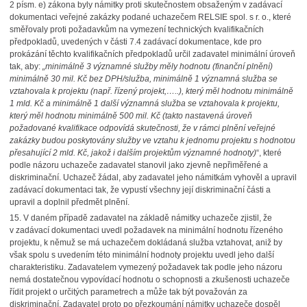
2 písm. e) zákona byly námitky proti skutečnostem obsaženým v zadávací
dokumentaci veřejné zakázky podané uchazečem RELSIE spol. s r. o., které
směřovaly proti požadavkům na vymezení technických kvalifikačních
předpokladů, uvedených v části 7.4 zadávací dokumentace, kde pro
prokázání těchto kvalifikačních předpokladů určil zadavatel minimální úroveň
tak, aby:
„minimálně 3 významné služby měly hodnotu (finanční plnění)
minimálně 30 mil. Kč bez DPH/služba, minimálně 1 významná služba se
vztahovala k projektu (např. řízený projekt,…..), který měl hodnotu minimálně
1 mld. Kč a minimálně 1 další významná služba se vztahovala k projektu,
který měl hodnotu minimálně 500 mil. Kč (takto nastavená úroveň
požadované kvalifikace odpovídá skutečnosti, že v rámci plnění veřejné
zakázky budou poskytovány služby ve vztahu k jednomu projektu s hodnotou
přesahující 2 mld. Kč, jakož i dalším projektům významné hodnoty)
“, které
podle názoru uchazeče zadavatel stanovil jako zjevně nepřiměřené a
diskriminační. Uchazeč žádal, aby zadavatel jeho námitkám vyhověl a upravil
zadávací dokumentaci tak, že vypustí všechny její diskriminační části a
upravil a doplnil předmět plnění.
15.
V daném případě zadavatel na základě námitky uchazeče zjistil, že
v zadávací dokumentaci uvedl požadavek na minimální hodnotu řízeného
projektu, k němuž se má uchazečem dokládaná služba vztahovat, aniž by
však spolu s uvedením této minimální hodnoty projektu uvedl jeho další
charakteristiku. Zadavatelem vymezený požadavek tak podle jeho názoru
nemá dostatečnou vypovídací hodnotu o schopnosti a zkušenosti uchazeče
řídit projekt o určitých parametrech a může tak být považován za
diskriminační. Zadavatel proto po přezkoumání námitky uchazeče dospěl