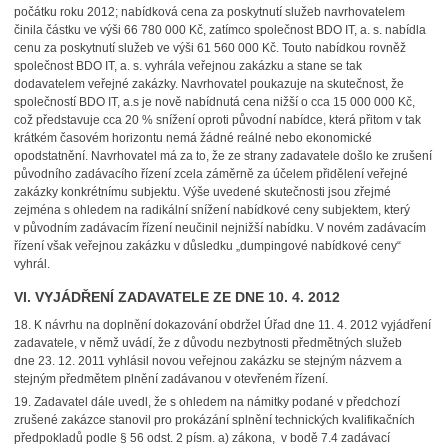
počátku roku 2012; nabídková cena za poskytnutí služeb navrhovatelem
činila částku ve výši 66 780 000 Kč, zatímco společnost BDO IT, a. s. nabídla
cenu za poskytnutí služeb ve výši 61 560 000 Kč. Touto nabídkou rovněž
společnost BDO IT, a. s. vyhrála veřejnou zakázku a stane se tak
dodavatelem veřejné zakázky. Navrhovatel poukazuje na skutečnost, že
společností BDO IT, a.s je nově nabídnutá cena nižší o cca 15 000 000 Kč,
což představuje cca 20 % snížení oproti původní nabídce, která přitom v tak
krátkém časovém horizontu nemá žádné reálné nebo ekonomické
opodstatnění. Navrhovatel má za to, že ze strany zadavatele došlo ke zrušení
původního zadávacího řízení zcela záměrně za účelem přidělení veřejné
zakázky konkrétnímu subjektu. Výše uvedené skutečnosti jsou zřejmé
zejména s ohledem na radikální snížení nabídkové ceny subjektem, který
v původním zadávacím řízení neučinil nejnižší nabídku. V novém zadávacím
řízení však veřejnou zakázku v důsledku „dumpingové nabídkové ceny“
vyhrál.
VI. VYJÁDŘENÍ ZADAVATELE ZE DNE 10. 4. 2012
18.
K návrhu na doplnění dokazování obdržel Úřad dne 11. 4. 2012 vyjádření
zadavatele, v němž uvádí, že z důvodu nezbytnosti předmětných služeb
dne 23. 12. 2011 vyhlásil novou veřejnou zakázku se stejným názvem a
stejným předmětem plnění zadávanou v otevřeném řízení.
19.
Zadavatel dále uvedl, že s ohledem na námitky podané v předchozí
zrušené zakázce stanovil pro prokázání splnění technických kvalifikačních
předpokladů podle § 56 odst. 2 písm. a) zákona,
v bodě 7.4 zadávací