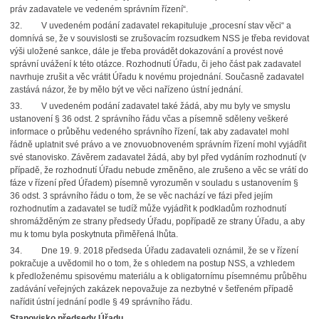
práv zadavatele ve vedeném správním řízení“.
32.
V uvedeném podání zadavatel rekapituluje „procesní stav věci“ a
domnívá se, že v souvislosti se zrušovacím rozsudkem NSS je třeba revidovat
výši uložené sankce, dále je třeba provádět dokazování a provést nové
správní uvážení k této otázce. Rozhodnutí Úřadu, či jeho část pak zadavatel
navrhuje zrušit a věc vrátit Úřadu k novému projednání. Současně zadavatel
zastává názor, že by mělo být ve věci nařízeno ústní jednání.
33.
V uvedeném podání zadavatel také žádá, aby mu byly ve smyslu
ustanovení § 36 odst. 2 správního řádu včas a písemně sděleny veškeré
informace o průběhu vedeného správního řízení, tak aby zadavatel mohl
řádně uplatnit své právo a ve znovuobnoveném správním řízení mohl vyjádřit
své stanovisko. Závěrem zadavatel žádá, aby byl před vydáním rozhodnutí (v
případě, že rozhodnutí Úřadu nebude změněno, ale zrušeno a věc se vrátí
do
fáze v řízení před Úřadem) písemně vyrozuměn v souladu s ustanovením §
36 odst. 3 správního řádu o tom, že se věc nachází ve fázi před jejím
rozhodnutím a zadavatel se tudíž může vyjádřit k podkladům rozhodnutí
shromážděným ze strany předsedy Úřadu, popřípadě ze strany Úřadu, a aby
mu k tomu byla poskytnuta přiměřená lhůta.
34.
Dne 19. 9. 2018 předseda Úřadu zadavateli oznámil, že se v řízení
pokračuje a uvědomil
ho o tom, že s ohledem na postup NSS, a vzhledem
k předloženému spisovému materiálu a k obligatornímu písemnému průběhu
zadávání veřejných zakázek nepovažuje za nezbytné v šetřeném případě
nařídit ústní jednání podle § 49 správního řádu.
Stanovisko předsedy Úřadu