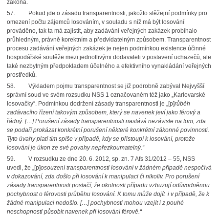
zákona.
57.
Pokud jde o zásadu transparentnosti, jakožto stěžejní podmínky pro
omezení počtu zájemců losováním, v souladu s níž má být losování
prováděno, tak ta má zajistit, aby zadávání veřejných zakázek probíhalo
průhledným, právně korektním a předvídatelným způsobem. Transparentnost
procesu zadávání veřejných zakázek je nejen podmínkou existence účinné
hospodářské soutěže mezi jednotlivými dodavateli v postavení uchazečů, ale
také nezbytným předpokladem účelného a efektivního vynakládání veřejných
prostředků.
58.
Výkladem pojmu transparentnost se již podrobně zabýval Nejvyšší
správní soud ve svém rozsudku NSS 1 označovaném též jako „Karlovarské
losovačky“. Podmínkou dodržení zásady transparentnosti je „[p]
růběh
zadávacího řízení takovým způsobem, který se navenek jeví jako férový a
řádný. […] Porušení zásady transparentnosti nastává nezávisle na tom, zda
se podaří prokázat konkrétní porušení některé konkrétní zákonné povinnosti.
Tyto úvahy platí tím spíše v případě, kdy se přistoupí k losování, protože
losování je úkon ze své povahy nepřezkoumatelný.“
59.
V rozsudku ze dne 20. 6. 2012, sp. zn. 7 Afs 31/2012 – 55, NSS
uvedl, že „[p]
osouzení transparentnosti losování v žádném případě nespočívá
v dokazování, zda došlo při losování
k manipulaci či nikoliv. Pro porušení
zásady transparentnosti postačí, že okolnosti případu vzbuzují odůvodněnou
pochybnost o férovosti průběhu losování. K tomu může dojít
i v případě, že k
žádné manipulaci nedošlo. […] pochybnosti mohou vzejít i z pouhé
neschopnosti působit navenek při losování férově.“