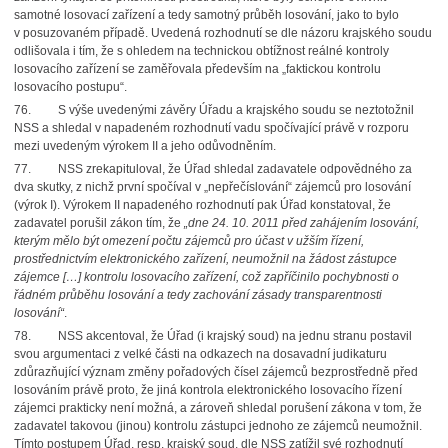
samotné losovací zařízení a tedy samotný průběh losování, jako to bylo
v posuzovaném případě. Uvedená rozhodnutí se dle názoru krajského soudu
odlišovala i tím, že s ohledem na technickou obtížnost reálné kontroly
losovacího zařízení se zaměřovala především na „faktickou kontrolu
losovacího postupu“.
76.
S výše uvedenými závěry Úřadu a krajského soudu se neztotožnil
NSS a shledal v napadeném rozhodnutí vadu spočívající právě v rozporu
mezi uvedeným výrokem II a jeho odůvodněním.
77.
NSS zrekapituloval, že Úřad shledal zadavatele odpovědného za
dva skutky, z nichž první spočíval v „nepřečíslování“ zájemců pro losování
(výrok I). Výrokem II napadeného rozhodnutí pak Úřad konstatoval, že
zadavatel porušil zákon tím, že
„dne 24. 10. 2011 před zahájením losování,
kterým mělo být omezení počtu zájemců pro účast v užším řízení,
prostřednictvím elektronického zařízení, neumožnil na žádost zástupce
zájemce […] kontrolu losovacího zařízení, což zapříčinilo pochybnosti o
řádném průběhu losování a tedy zachování zásady transparentnosti
losování“
.
78.
NSS akcentoval, že Úřad (i krajský soud) na jednu stranu postavil
svou argumentaci z velké části na odkazech na dosavadní judikaturu
zdůrazňující význam změny pořadových čísel zájemců bezprostředně před
losováním právě proto, že jiná kontrola elektronického losovacího řízení
zájemci prakticky není možná, a zároveň shledal porušení zákona v tom,
že
zadavatel takovou (jinou) kontrolu zástupci jednoho ze zájemců neumožnil.
Tímto postupem Úřad, resp. krajský soud, dle NSS zatížil své rozhodnutí