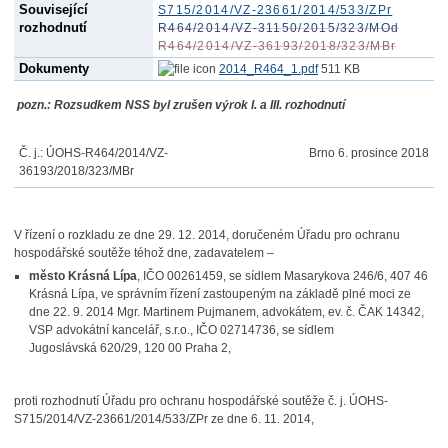
Související
S715/2014/VZ-23661/2014/533/ZPr
rozhodnutí
R464/2014/VZ-31150/2015/323/MOd
R464/2014/VZ-36193/2018/323/MBr
Dokumenty
2014_R464_1.pdf
511 KB
pozn.: Rozsudkem NSS byl zrušen výrok I. a III. rozhodnutí
Č. j.:
ÚOHS-R464/2014/VZ-
Brno
6. prosince 2018
36193
/2018/323/MBr
V řízení o rozkladu ze dne 29. 12. 2014, doručeném Úřadu pro ochranu
hospodářské soutěže téhož dne, zadavatelem –
město Krásná Lípa
, IČO 00261459, se sídlem Masarykova 246/6, 407 46
Krásná Lípa, ve správním řízení zastoupeným na základě plné moci ze
dne 22. 9. 2014 Mgr. Martinem Pujmanem, advokátem, ev. č. ČAK 14342,
VSP advokátní kancelář, s.r.o., IČO 02714736, se sídlem
Jugoslávská 620/29, 120 00 Praha 2,
proti rozhodnutí Úřadu pro ochranu hospodářské soutěže č. j. ÚOHS-
S715/2014/VZ-23661/2014/533/ZPr ze dne 6. 11. 2014,