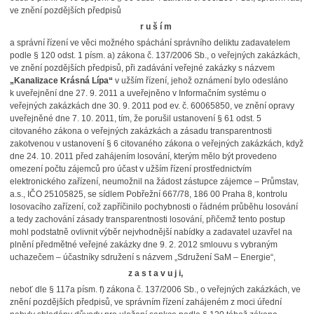
ve znění pozdějších předpisů
r u š í m
a správní řízení ve věci
možného spáchání správního deliktu zadavatelem
podle § 120 odst. 1 písm. a) zákona č. 137/2006 Sb., o veřejných zakázkách,
ve znění pozdějších předpisů, při zadávání veřejné zakázky s názvem
„Kanalizace Krásná Lípa“
v užším řízení, jehož oznámení bylo odesláno
k uveřejnění dne 27. 9. 2011 a uveřejněno v Informačním systému o
veřejných zakázkách dne 30. 9. 2011 pod ev. č. 60065850, ve znění opravy
uveřejněné dne 7. 10. 2011, tím, že porušil ustanovení § 61 odst. 5
citovaného zákona o veřejných zakázkách a zásadu transparentnosti
zakotvenou v ustanovení § 6 citovaného zákona o veřejných zakázkách, když
dne 24. 10. 2011 před zahájením losování, kterým mělo být provedeno
omezení počtu zájemců pro účast v užším řízení prostřednictvím
elektronického zařízení, neumožnil na žádost zástupce zájemce – Průmstav,
a.s., IČO 25105825, se sídlem Pobřežní 667/78, 186 00 Praha 8, kontrolu
losovacího zařízení, což zapříčinilo pochybnosti o řádném průběhu losování
a tedy zachování zásady transparentnosti losování, přičemž tento postup
mohl podstatně ovlivnit výběr nejvhodnější nabídky a zadavatel uzavřel na
plnění předmětné veřejné zakázky dne 9. 2. 2012 smlouvu s vybraným
uchazečem – účastníky sdružení s názvem „Sdružení SaM – Energie“,
z a s t a v u j i,
neboť dle § 117a písm. f) zákona č. 137/2006 Sb., o veřejných zakázkách, ve
znění pozdějších předpisů, ve správním řízení zahájeném z moci úřední