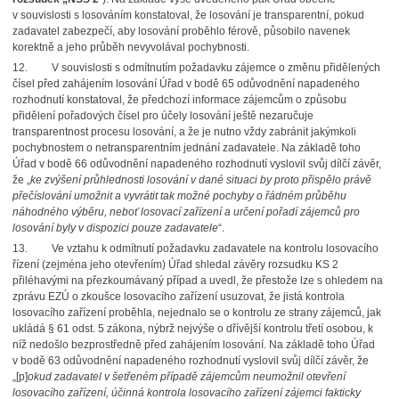
v souvislosti s losováním konstatoval, že losování je transparentní, pokud
zadavatel zabezpečí, aby losování proběhlo férově, působilo navenek
korektně a jeho průběh nevyvolával pochybnosti.
12.
V souvislosti s odmítnutím požadavku zájemce o změnu přidělených
čísel před zahájením losování Úřad v bodě 65 odůvodnění napadeného
rozhodnutí konstatoval, že předchozí informace zájemcům o způsobu
přidělení pořadových čísel pro účely losování ještě nezaručuje
transparentnost procesu losování, a že je nutno vždy zabránit jakýmkoli
pochybnostem o netransparentním jednání zadavatele. Na základě toho
Úřad v bodě 66 odůvodnění napadeného rozhodnutí vyslovil svůj dílčí závěr,
že „
ke zvýšení průhlednosti losování v dané situaci by proto přispělo právě
přečíslování umožnit a vyvrátit tak možné pochyby o řádném průběhu
náhodného výběru, neboť losovací zařízení a určení pořadí zájemců pro
losování byly v dispozici pouze zadavatele
“.
13.
Ve vztahu k odmítnutí požadavku zadavatele na kontrolu losovacího
řízení (zejména jeho otevřením) Úřad shledal závěry rozsudku KS 2
přiléhavými na přezkoumávaný případ a uvedl, že přestože lze s ohledem na
zprávu EZÚ o zkoušce losovacího zařízení usuzovat, že jistá kontrola
losovacího zařízení proběhla, nejednalo se o kontrolu ze strany zájemců, jak
ukládá § 61 odst. 5 zákona, nýbrž nejvýše o dřívější kontrolu třetí osobou, k
níž nedošlo bezprostředně před zahájením losování. Na základě toho Úřad
v bodě 63 odůvodnění napadeného rozhodnutí vyslovil svůj dílčí závěr, že
„[p]
okud zadavatel v šetřeném případě zájemcům neumožnil otevření
losovacího zařízení, účinná kontrola losovacího zařízení zájemci fakticky