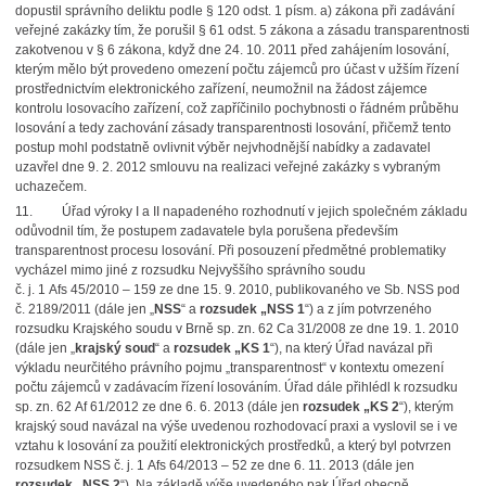
dopustil správního deliktu podle § 120 odst. 1 písm. a) zákona při zadávání
veřejné zakázky tím, že porušil § 61 odst. 5 zákona a zásadu transparentnosti
zakotvenou v § 6 zákona, když dne 24. 10. 2011 před zahájením losování,
kterým mělo být provedeno omezení počtu zájemců pro účast v užším řízení
prostřednictvím elektronického zařízení, neumožnil na žádost zájemce
kontrolu losovacího zařízení, což zapříčinilo pochybnosti o řádném průběhu
losování a tedy zachování zásady transparentnosti losování, přičemž tento
postup mohl podstatně ovlivnit výběr nejvhodnější nabídky a zadavatel
uzavřel dne 9. 2. 2012 smlouvu na realizaci veřejné zakázky s vybraným
uchazečem.
11.
Úřad výroky I a II napadeného rozhodnutí v jejich společném základu
odůvodnil tím, že postupem zadavatele byla porušena především
transparentnost procesu losování.
Při posouzení předmětné problematiky
vycházel mimo jiné z rozsudku Nejvyššího správního soudu
č. j. 1 Afs 45/2010 – 159 ze dne 15. 9. 2010, publikovaného ve Sb. NSS pod
č. 2189/2011 (dále jen „
NSS
“ a
rozsudek „NSS 1
“) a z jím potvrzeného
rozsudku Krajského soudu v Brně sp. zn. 62 Ca 31/2008 ze dne 19. 1. 2010
(dále jen „
krajský soud
“ a
rozsudek „KS 1
“), na který Úřad navázal při
výkladu neurčitého právního pojmu „transparentnost“ v kontextu omezení
počtu zájemců v zadávacím řízení losováním. Úřad dále přihlédl k rozsudku
sp. zn. 62 Af 61/2012 ze dne 6. 6. 2013 (dále jen
rozsudek „KS 2
“), kterým
krajský soud navázal na výše uvedenou rozhodovací praxi a vyslovil se i ve
vztahu k losování za použití elektronických prostředků, a který byl potvrzen
rozsudkem NSS č. j. 1 Afs 64/2013 – 52 ze dne 6. 11. 2013 (dále jen
rozsudek „NSS 2
“). Na základě výše uvedeného pak Úřad obecně