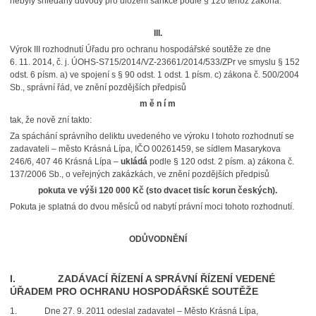
nebyly shledány důvody pro uložení sankce podle § 120 téhož zákona.
III.
Výrok III rozhodnutí Úřadu pro ochranu hospodářské soutěže ze dne
6. 11. 2014, č. j. ÚOHS-S715/2014/VZ-23661/2014/533/ZPr ve smyslu § 152
odst. 6 písm. a) ve spojení s § 90 odst. 1 odst. 1 písm. c) zákona č. 500/2004
Sb., správní řád, ve znění pozdějších předpisů
m ě n í m
tak, že nově zní takto:
Za spáchání správního deliktu uvedeného ve výroku I tohoto rozhodnutí se
zadavateli – město Krásná Lípa, IČO 00261459, se sídlem Masarykova
246/6, 407 46 Krásná Lípa –
ukládá
podle § 120 odst. 2 písm. a) zákona č.
137/2006 Sb., o veřejných zakázkách, ve znění pozdějších předpisů
pokuta ve výši 120 000 Kč (sto dvacet tisíc korun českých).
Pokuta je splatná do dvou měsíců od nabytí právní moci tohoto rozhodnutí.
ODŮVODNĚNÍ
I. ZADÁVACÍ ŘÍZENÍ A SPRÁVNÍ ŘÍZENÍ VEDENÉ
ÚŘADEM PRO OCHRANU HOSPODÁŘSKÉ SOUTĚŽE
1.
Dne 27. 9. 2011 odeslal zadavatel – Město Krásná Lípa,