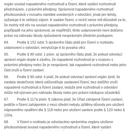
orgán soulad napadeného rozhodnutí a řízení, které vydání rozhodnutí
předcházelo, s právními předpisy. Správnost napadeného rozhodnutí
přezkoumává v rozsahu námitek uvedených v odvolání, jinak jen tehdy,
vyžaduje-li to veřejný zájem. K vadám řízení, o nichž nelze mít důvodně za to,
že mohly mít vliv na soulad napadeného rozhodnutí s právními předpisy,
popřípadě na jeho správnost, se nepřihlíží; tímto ustanovením není dotčeno
právo na náhradu škody způsobené nesprávným úředním postupem.
64.
Podle § 152 odst. 5 správního řádu platí pro řízení o rozkladu
ustanovení o odvolání, nevylučuje-li to povaha věci.
65.
Podle § 90 odst. 1 písm. a) správního řádu platí, že pokud odvolací
správní orgán dojde k závěru, že napadené rozhodnutí je v rozporu s
právními předpisy nebo že je nesprávné, tak napadené rozhodnutí nebo jeho
část zruší a řízení zastaví.
66.
Podle § 90 odst. 4 platí, že pokud odvolací správní orgán zjistí, že
nastala skutečnost, která odůvodňuje zastavení řízení, bez dalšího zruší
napadené rozhodnutí a řízení zastaví, ledaže jiné rozhodnutí o odvolání
může mít význam pro náhradu škody nebo pro právní nástupce účastníků.
67.
Podle § 117a písm. f) zákona platí, že Úřad zahájené řízení zastaví,
jestliže v řízení zahájeném z moci úřední nebyly zjištěny důvody pro uložení
nápravného opatření dle § 118 nebo pro uložení sankce podle § 120 nebo §
120a.
68.
V řízení o rozkladu je odvolacímu správnímu orgánu uloženo
přezkoumávat soulad napadeného rozhodnutí a řízení, které vydání