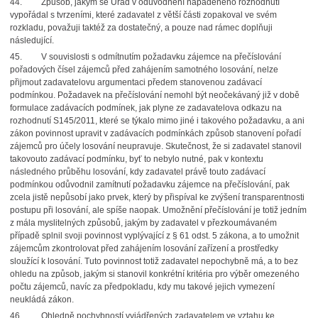
44.
Způsob, jakým se Úřad v odůvodnění napadeného rozhodnutí
vypořádal s tvrzeními, které zadavatel z větší části zopakoval ve svém
rozkladu, považuji taktéž za dostatečný, a pouze nad rámec doplňuji
následující.
45.
V souvislosti s odmítnutím požadavku zájemce na přečíslování
pořadových čísel zájemců před zahájením samotného losování, nelze
přijmout zadavatelovu argumentaci předem stanovenou zadávací
podmínkou. Požadavek na přečíslování nemohl být neočekávaný již v době
formulace zadávacích podmínek, jak plyne ze zadavatelova odkazu na
rozhodnutí S145/2011, které se týkalo mimo jiné i takového požadavku, a ani
zákon povinnost upravit v zadávacích podmínkách způsob stanovení pořadí
zájemců pro účely losování neupravuje. Skutečnost, že si zadavatel stanovil
takovouto zadávací podmínku, byť to nebylo nutné, pak v kontextu
následného průběhu losování, kdy zadavatel právě touto zadávací
podmínkou odůvodnil zamítnutí požadavku zájemce na přečíslování, pak
zcela jistě nepůsobí jako prvek, který by přispíval ke zvýšení transparentnosti
postupu při losování, ale spíše naopak. Umožnění přečíslování je totiž jedním
z mála myslitelných způsobů, jakým by zadavatel v přezkoumávaném
případě splnil svoji povinnost vyplývající z § 61 odst. 5 zákona,
a to umožnit
zájemcům zkontrolovat před zahájením losování zařízení a prostředky
sloužící k losování. Tuto povinnost totiž zadavatel nepochybně má, a to bez
ohledu na způsob, jakým si stanovil konkrétní kritéria pro výběr omezeného
počtu zájemců, navíc za předpokladu, kdy mu takové jejich vymezení
neukládá zákon.
46.
Ohledně pochybností vyjádřených zadavatelem ve vztahu ke