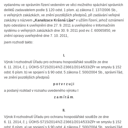
vydanému ve správním řízení vedeném ve věci možného spáchání správních
deliktů zadavatelem podle § 120 odst. 1 písm. a) zákona č. 137/2006 Sb.,
o veřejných zakázkách, ve znění pozdějších předpisů, při zadávání veřejné
zakázky s názvem
„Kanalizace Krásná Lípa“
v užším řízení, jehož oznámení
bylo odesláno k uveřejnění dne 27. 9. 2011 a uveřejněno v Informačním
systému
o veřejných zakázkách dne 30. 9. 2011 pod ev. č. 60065850, ve
znění opravy uveřejněné dne 7. 10. 2011,
jsem rozhodl takto:
I.
Výrok I rozhodnutí Úřadu pro ochranu hospodářské soutěže ze dne
6. 11. 2014, č. j. ÚOHS-S715/2014/VZ-23661/2014/533/ZPr ve smyslu § 152
odst. 6 písm. b) ve spojení s § 90 odst. 5 zákona č. 500/2004 Sb., správní řád,
ve znění pozdějších předpisů
p o t v r z u j i
a podaný rozklad v rozsahu uvedeného výroku I
z a m í t á m
.
II.
Výrok II rozhodnutí Úřadu pro ochranu hospodářské soutěže ze dne
6. 11. 2014, č. j. ÚOHS-S715/2014/VZ-23661/2014/533/ZPr ve smyslu § 152
odst. 6 písm. a) ve spojení s § 90 odst. 4 zákona č. 500/2004 Sb., správní řád,