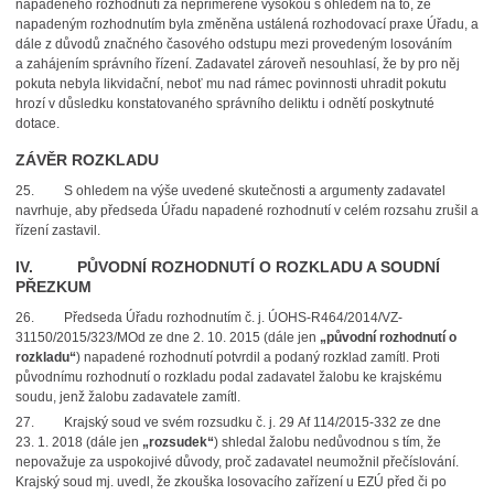
napadeného rozhodnutí za nepřiměřeně vysokou s ohledem na to, že
napadeným rozhodnutím byla změněna ustálená rozhodovací praxe Úřadu, a
dále z důvodů značného časového odstupu mezi provedeným losováním
a zahájením správního řízení. Zadavatel zároveň nesouhlasí,
že by pro něj
pokuta nebyla likvidační, neboť mu nad rámec povinnosti uhradit pokutu
hrozí v důsledku konstatovaného správního deliktu i odnětí poskytnuté
dotace.
ZÁVĚR ROZKLADU
25.
S ohledem na výše uvedené skutečnosti a argumenty zadavatel
navrhuje, aby předseda Úřadu napadené rozhodnutí v celém rozsahu zrušil a
řízení zastavil.
IV. PŮVODNÍ ROZHODNUTÍ O ROZKLADU A SOUDNÍ
PŘEZKUM
26.
Předseda Úřadu rozhodnutím č. j. ÚOHS-R464/2014/VZ-
31150/2015/323/MOd ze dne 2. 10. 2015 (dále jen
„původní rozhodnutí o
rozkladu“
) napadené rozhodnutí potvrdil a podaný rozklad zamítl. Proti
původnímu rozhodnutí o rozkladu podal zadavatel žalobu ke krajskému
soudu, jenž žalobu zadavatele zamítl.
27.
Krajský soud ve svém rozsudku č. j. 29 Af 114/2015-332 ze dne
23. 1. 2018 (dále jen
„rozsudek“
) shledal žalobu nedůvodnou s tím, že
nepovažuje za uspokojivé důvody,
proč zadavatel neumožnil přečíslování.
Krajský soud mj. uvedl, že zkouška losovacího zařízení u EZÚ před či po