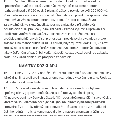
15.
Výrokem III napadeného rozhodnutí Úřad uložil zadavateli za
spáchání správních deliktů uvedených ve výrocích I a II napadeného
rozhodnutí podle § 120 odst. 2 písm. a) zákona pokutu ve výši 150 000 Kč.
V souladu se zásadou absorpce pak Úřad stanovil pokutu za správní delikt
uvedený ve výroku I napadeného rozhodnutí, neboť jej považoval
za závažnější. Ke skutečnosti, že postup zadavatele při přidělování
pořadových čísel pro účely losování není v zákoně výslovně upraven a v
době zadávání veřejné zakázky k otázce zamítnutí požadavku na
přečíslování přidělených čísel pro losování neexistovala výkladová praxe
založená na rozhodnutích Úřadu a soudů, když mj. rozsudek KS 2, v němž
krajský soud shledal porušení zákona zadavatelem z obdobných důvodů
jako v šetřeném případě,
byl vydán až poté, co zadavatel veřejnou zakázku
zadal, pak Úřad přihlédl ve prospěch zadavatele.
III. NÁMITKY ROZKLADU
16.
Dne 29. 12. 2014 obdržel Úřad v zákonné lhůtě rozklad zadavatele z
téhož dne, jímž brojí proti napadenému rozhodnutí v celém rozsahu. Rozklad
byl podán v zákonné lhůtě.
17.
Zadavatel v rozkladu namítá existenci procesních pochybení
spočívajících v (i) provedení důkazů, které nebyly součástí spisu,
(ii) neprovedení navržených důkazů, (iii) nedostatečném zjištění stavu věci, o
kterém nejsou důvodné pochybnosti, (iv) neúplném vymezení předmětu
správního řízení, díky němuž toto nebylo řádně zahájeno a (v) nenařízení
ústního jednání, jejichž kombinace dle jeho názoru znemožnila účinnou