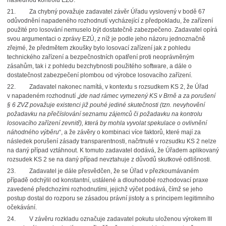
následnou kontrolu EZÚ.
21.
Za chybný považuje zadavatel závěr Úřadu vyslovený v bodě 67
odůvodnění napadeného rozhodnutí vycházející z předpokladu, že zařízení
použité pro losování nemuselo být dostatečně zabezpečeno. Zadavatel opírá
svou argumentaci o zprávy EZÚ, z níž je podle jeho názoru jednoznačně
zřejmé, že předmětem zkoušky bylo losovací zařízení jak z pohledu
technického zařízení a bezpečnostních opatření proti neoprávněným
zásahům,
tak i z pohledu bezchybnosti použitého software, a dále o
dostatečnost zabezpečení plombou od výrobce losovacího zařízení.
22.
Zadavatel nakonec namítá, v kontextu s rozsudkem KS 2, že Úřad
v napadeném rozhodnutí „
jde nad rámec vymezený KS v Brně a za porušení
§ 6 ZVZ považuje existenci již pouhé jediné skutečnosti (tzn. nevyhovění
požadavku na přečíslování seznamu zájemců či požadavku na kontrolu
losovacího zařízení zevnitř), která by mohla vyvolat spekulace o ovlivnění
náhodného výběru
“, a že závěry o kombinaci více faktorů, které mají za
následek porušení zásady transparentnosti, načrtnuté v rozsudku KS 2 nelze
na daný případ vztáhnout. K tomuto zadavatel dodává, že Úřadem aplikovaný
rozsudek KS 2 se na daný případ nevztahuje z důvodů skutkové odlišnosti.
23.
Zadavatel je dále přesvědčen, že se Úřad v přezkoumávaném
případě odchýlil od konstantní, ustálené a dlouhodobé rozhodovací praxe
zavedené předchozími rozhodnutími, jejichž výčet podává, čímž se jeho
postup dostal do rozporu se zásadou právní jistoty a s principem legitimního
očekávání.
24.
V závěru rozkladu označuje zadavatel pokutu uloženou výrokem III