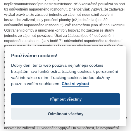
nepřezkoumatelností pro nesrozumitelnost. NSS konkrétně poukázal na bod
63 odůvodnění napadeného rozhodnutí, z něhož však vyplývá, že zadavateli
vytýkal právě to, že zástupci jednoho ze zájemců neumožnil otevření
losovacího zařízení, tedy porušení plomby, jež je chránila (bod 89
odůvodnění napadeného rozhodnutí), což znemožnilo jeho účinnou kontrolu.
Odstranění plomby a umožnění kontroly losovacího zařízení ze strany
jednoho ze zájemců považoval Úřad za žádoucí (bod 64 odůvodnění
napadeného rozhodnutí) a v bodě 71 odůvodnění napadeného rozhodnutí
naopak uvedl, že
„[o]dmítnutím požadavku na přidělení nových pořadových
čísel zájemcům o účast v užším řízení byla zájemcům v podstatě
Používáme cookies!
znemožněna kontrola losovacího zařízení, neboť vzhledem k technické
povaze losovacího zařízení se jedná o jednu z mála možných způsobů
Dobrý den, tento web používá nejnutnější cookies
kontroly“
.
k zajištění své funkčnosti a tracking cookies k porozumění
79.
Závěrem NSS nepřisvědčil postupu krajského soudu, který se pokusil
vaší interakce s ním. Tracking cookies budou uloženy
odstranit rozpor závěrů Úřadu s dosavadní judikaturou (a s tím související
pouze s vaším souhlasem.
Chci si vybrat
rozpor mezi výrokem II napadeného rozhodnutí a částí jeho odůvodnění)
tvrzením, že předešlé případy
„se odlišovaly tím,
že zájemci nevznesli
požadavek na alespoň vizuální kontrolu losovacího zařízení týkající
Přijmout všechny
se přítomnosti prostředků, které by byly s to ovlivnit chod losovacího zařízení,
jako to bylo v nynějším případě“
.
80.
Po zhodnocení všech rozhodných okolností případu, zejména
Odmítnout všechny
s ohledem na závazný právní názor NSS, konstatuji, že povinností zadavatele
není vyhovět každému požadavku zájemce souvisejícímu s kontrolou
losovacího zařízení. Z uvedeného vyplývá i ta skutečnost,
že nevyhovění