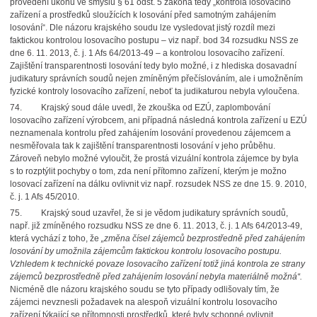
provedení úkonu ve smyslu § 61 odst. 5 zákona tedy „kontrola losovacího
zařízení a prostředků sloužících k losování před samotným zahájením
losování“. Dle názoru krajského soudu lze vysledovat jistý rozdíl mezi
faktickou kontrolou losovacího postupu – viz např. bod 34 rozsudku NSS ze
dne 6. 11. 2013, č. j. 1 Afs 64/2013-49 – a kontrolou losovacího zařízení.
Zajištění transparentnosti losování tedy bylo možné, i z hlediska dosavadní
judikatury správních soudů nejen zmíněným přečíslováním, ale i umožněním
fyzické kontroly losovacího zařízení, neboť ta judikaturou nebyla vyloučena.
74.
Krajský soud dále uvedl, že zkouška od EZÚ, zaplombování
losovacího zařízení výrobcem,
ani případná následná kontrola zařízení u EZÚ
neznamenala kontrolu před zahájením losování provedenou zájemcem a
nesměřovala tak k zajištění transparentnosti losování v jeho průběhu.
Zároveň nebylo možné vyloučit, že prostá vizuální kontrola zájemce by byla
s to rozptýlit pochyby o tom, zda není přítomno zařízení, kterým je možno
losovací zařízení na dálku ovlivnit viz např. rozsudek NSS ze dne 15. 9. 2010,
č. j. 1 Afs 45/2010.
75.
Krajský soud uzavřel, že si je vědom judikatury správních soudů,
např. již zmíněného rozsudku NSS ze dne 6. 11. 2013, č. j. 1 Afs 64/2013-49,
která vychází z toho, že
„změna čísel zájemců bezprostředně před zahájením
losování by umožnila zájemcům faktickou kontrolu losovacího postupu.
Vzhledem k technické povaze losovacího zařízení totiž jiná kontrola
ze strany
zájemců bezprostředně před zahájením losování nebyla materiálně možná“.
Nicméně dle názoru krajského soudu se tyto případy odlišovaly tím, že
zájemci nevznesli požadavek na alespoň vizuální kontrolu losovacího
zařízení týkající se přítomnosti prostředků, které byly schopné ovlivnit