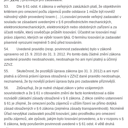
jen „
ZZVZ
“) příznivější pro zadavatele.
53.
Dle § 61 odst. 4 zákona o veřejných zakázkách platí, že objektivním
kritériem pro omezení počtu zájemců podle odstavce 1 může být rovněž
náhodný výběr provedený losem (…) Losování provede veřejný zadavatel v
souladu se zásadami uvedenými v § 6 prostřednictvím mechanických,
elektronickomechanických, elektronických nebo obdobných zařízení
a za
účasti notáře, který osvědčuje průběh losování. Účastnit se losování mají
právo zájemci, kterých se výběr losem týká. O termínu losování je zadavatel
písemně vyrozumí nejméně 5 dnů před losováním.
54.
Uvedené pravidlo (resp. povinnost zadavatele) bylo v zákoně
upraveno od 15. 9. 2010
do 31. 3. 2012. Po tomto datu žádné znění zákona
uvedené pravidlo neobsahovalo, neobsahuje ho ani nyní platný a účinný
ZZVZ.
55.
Skutečnost, že pozdější úprava zákona (po 31. 3. 2012) a ani nyní
platná a účinná právní úprava obsažená v ZZVZ dané pravidlo neobsahuje,
neznamená, že by novější právní úprava byla pro zadavatele příznivější.
56.
Zdůrazňuji, že je nutné chápat zákon v jeho vzájemných
souvislostech a že § 61 v citovaném znění de facto konkretizoval a dále
rozváděl základní zásady obsažené v § 6 zákona. Z dikce celého ustanovení
§ 61 je zřejmé, že omezení počtu zájemců v užším řízení se přímo dotýká
zásad obsažených v § 6 zákona (zejména zásady transparentnosti). Nicméně
Úřad nevytýkal zadavateli použití losování, jako prostředku pro omezení
počtu zájemců, ale způsob, jakým bylo losování provedeno, a to v rozporu s §
6 zákona, tedy porušením povinnosti uvedené
v § 61 odst. 4 větě druhá