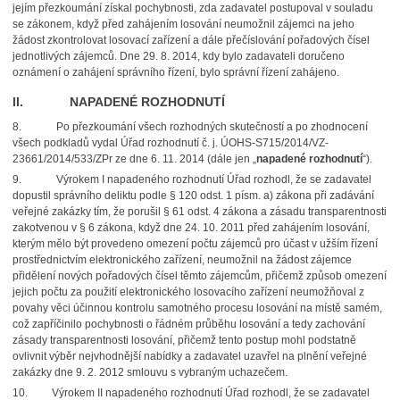
jejím přezkoumání získal pochybnosti, zda zadavatel postupoval v souladu
se zákonem, když před zahájením losování neumožnil zájemci na jeho
žádost zkontrolovat losovací zařízení a dále přečíslování pořadových čísel
jednotlivých zájemců. Dne 29. 8. 2014, kdy bylo zadavateli doručeno
oznámení o zahájení správního řízení, bylo správní řízení zahájeno.
II. NAPADENÉ ROZHODNUTÍ
8.
Po přezkoumání všech rozhodných skutečností a po zhodnocení
všech podkladů vydal Úřad rozhodnutí č. j. ÚOHS-S715/2014/VZ-
23661/2014/533/ZPr ze dne 6. 11. 2014 (dále jen „
napadené rozhodnutí
“).
9.
Výrokem I napadeného rozhodnutí Úřad rozhodl, že se zadavatel
dopustil správního deliktu podle § 120 odst. 1 písm. a) zákona při zadávání
veřejné zakázky tím, že porušil § 61 odst. 4 zákona a zásadu transparentnosti
zakotvenou v § 6 zákona, když dne 24. 10. 2011 před zahájením losování,
kterým mělo být provedeno omezení počtu zájemců pro účast v užším řízení
prostřednictvím elektronického zařízení, neumožnil na žádost zájemce
přidělení nových pořadových čísel těmto zájemcům, přičemž způsob omezení
jejich počtu za použití elektronického losovacího zařízení neumožňoval z
povahy věci účinnou kontrolu samotného procesu losování na místě samém,
což zapříčinilo pochybnosti o řádném průběhu losování a tedy zachování
zásady transparentnosti losování, přičemž tento postup mohl podstatně
ovlivnit výběr nejvhodnější nabídky a zadavatel uzavřel na plnění veřejné
zakázky dne 9. 2. 2012 smlouvu s vybraným uchazečem.
10.
Výrokem II napadeného rozhodnutí Úřad rozhodl, že se zadavatel