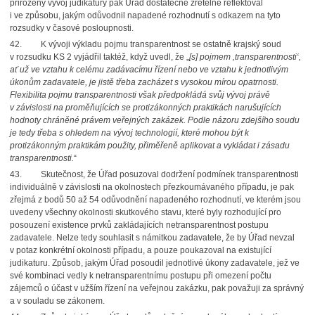
přirozený vývoj judikatury pak Úřad dostatečně zřetelně reflektoval
i ve způsobu, jakým odůvodnil napadené rozhodnutí s odkazem na tyto
rozsudky v časové posloupnosti.
42.
K vývoji výkladu pojmu transparentnost se ostatně krajský soud
v rozsudku KS 2 vyjádřil taktéž, když uvedl, že „
[s] pojmem ‚transparentnosti‘,
ať už ve vztahu k celému zadávacímu řízení nebo ve vztahu k jednotlivým
úkonům zadavatele, je jistě třeba zacházet s vysokou mírou opatrnosti.
Flexibilita pojmu transparentnosti však předpokládá svůj vývoj právě
v závislosti na proměňujících se protizákonných praktikách narušujících
hodnoty chráněné právem veřejných zakázek. Podle názoru zdejšího soudu
je tedy třeba s ohledem na vývoj technologií, které mohou být k
protizákonným praktikám použity, přiměřeně aplikovat a vykládat i zásadu
transparentnosti.
“
43.
Skutečnost, že Úřad posuzoval dodržení podmínek transparentnosti
individuálně v závislosti na okolnostech přezkoumávaného případu, je pak
zřejmá z bodů 50 až 54 odůvodnění napadeného rozhodnutí, ve kterém jsou
uvedeny všechny okolnosti skutkového stavu, které byly rozhodující pro
posouzení existence prvků zakládajících netransparentnost postupu
zadavatele. Nelze tedy souhlasit s námitkou zadavatele, že by Úřad nevzal
v potaz konkrétní okolnosti případu, a pouze poukazoval na existující
judikaturu. Způsob, jakým Úřad posoudil jednotlivé úkony zadavatele, jež ve
své kombinaci vedly k netransparentnímu postupu při omezení počtu
zájemců o účast v užším řízení na veřejnou zakázku, pak považuji za správný
a v souladu se zákonem.