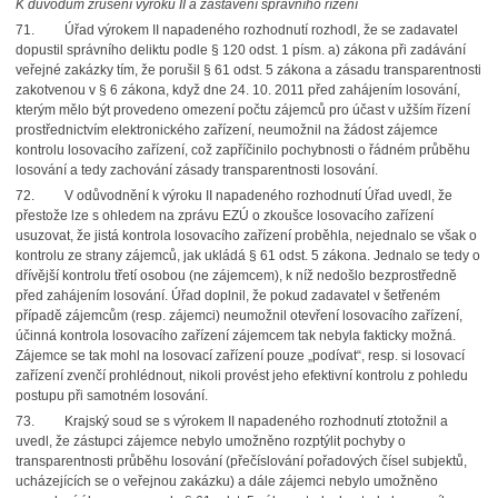
K důvodům zrušení výroku II a zastavení správního řízení
71.
Úřad výrokem II napadeného rozhodnutí rozhodl, že se zadavatel
dopustil správního deliktu podle § 120 odst. 1 písm. a) zákona při zadávání
veřejné zakázky tím, že porušil § 61 odst. 5 zákona a zásadu transparentnosti
zakotvenou v § 6 zákona, když dne 24. 10. 2011 před zahájením losování,
kterým mělo být provedeno omezení počtu zájemců pro účast v užším řízení
prostřednictvím elektronického zařízení, neumožnil na žádost zájemce
kontrolu losovacího zařízení, což zapříčinilo pochybnosti o řádném průběhu
losování a tedy zachování zásady transparentnosti losování.
72.
V odůvodnění k výroku II napadeného rozhodnutí Úřad uvedl, že
přestože lze s ohledem
na zprávu EZÚ o zkoušce losovacího zařízení
usuzovat, že jistá kontrola losovacího zařízení proběhla, nejednalo se však o
kontrolu ze strany zájemců, jak ukládá § 61 odst. 5 zákona. Jednalo se tedy o
dřívější kontrolu třetí osobou (ne zájemcem), k níž nedošlo bezprostředně
před zahájením losování. Úřad doplnil, že pokud zadavatel v šetřeném
případě zájemcům (resp. zájemci) neumožnil otevření losovacího zařízení,
účinná kontrola losovacího zařízení zájemcem tak nebyla fakticky možná.
Zájemce se tak mohl na losovací zařízení pouze „podívat“, resp. si losovací
zařízení zvenčí prohlédnout, nikoli provést jeho efektivní kontrolu z pohledu
postupu při samotném losování.
73.
Krajský soud se s výrokem II napadeného rozhodnutí ztotožnil a
uvedl, že zástupci zájemce nebylo umožněno rozptýlit pochyby o
transparentnosti průběhu losování (přečíslování pořadových čísel subjektů,
ucházejících se o veřejnou zakázku) a dále zájemci nebylo umožněno