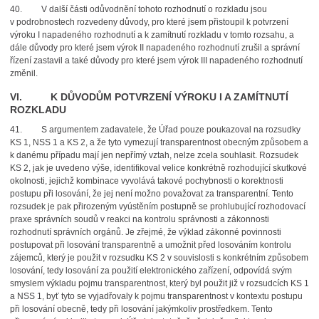
40.
V další části odůvodnění tohoto rozhodnutí o rozkladu jsou
v podrobnostech rozvedeny důvody, pro které jsem přistoupil k potvrzení
výroku I napadeného rozhodnutí a k zamítnutí rozkladu v tomto rozsahu, a
dále důvody pro které jsem výrok II napadeného rozhodnutí zrušil a správní
řízení zastavil a také důvody pro které jsem výrok III napadeného rozhodnutí
změnil.
VI. K DŮVODŮM POTVRZENÍ VÝROKU I A ZAMÍTNUTÍ
ROZKLADU
41.
S argumentem zadavatele, že Úřad pouze poukazoval na rozsudky
KS 1, NSS 1 a KS 2, a že tyto vymezují transparentnost obecným způsobem a
k danému případu mají jen nepřímý vztah, nelze zcela souhlasit. Rozsudek
KS 2, jak je uvedeno výše, identifikoval velice konkrétně rozhodující skutkové
okolnosti, jejichž kombinace vyvolává takové pochybnosti o korektnosti
postupu při losování, že jej není možno považovat za transparentní. Tento
rozsudek je pak přirozeným vyústěním postupně se prohlubující rozhodovací
praxe správních soudů v reakci na kontrolu správnosti a zákonnosti
rozhodnutí správních orgánů. Je zřejmé, že výklad zákonné povinnosti
postupovat při losování transparentně a umožnit před losováním kontrolu
zájemců, který je použit v rozsudku KS 2 v souvislosti s konkrétním způsobem
losování, tedy losování za použití elektronického zařízení, odpovídá svým
smyslem výkladu pojmu transparentnost, který byl použit již v rozsudcích KS 1
a NSS 1, byť tyto se vyjadřovaly k pojmu transparentnost v kontextu postupu
při losování obecně, tedy při losování jakýmkoliv prostředkem. Tento