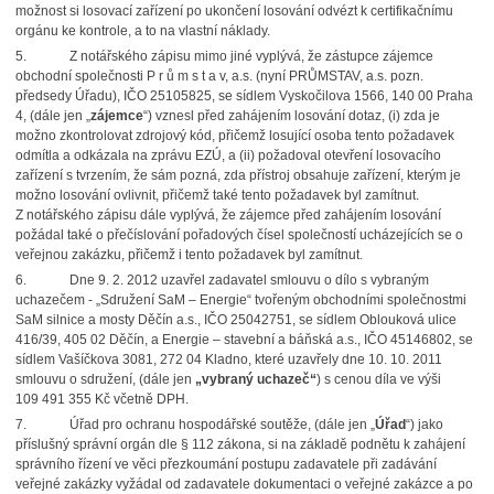
možnost si losovací zařízení
po ukončení losování odvézt k certifikačnímu
orgánu ke kontrole, a to na vlastní náklady.
5.
Z notářského zápisu mimo jiné vyplývá, že zástupce zájemce
obchodní společnosti P r ů m s t a v, a.s. (nyní PRŮMSTAV, a.s. pozn.
předsedy Úřadu), IČO 25105825, se sídlem Vyskočilova 1566, 140 00 Praha
4, (dále jen „
zájemce
“) vznesl před zahájením losování dotaz, (i) zda je
možno zkontrolovat zdrojový kód, přičemž losující osoba tento požadavek
odmítla a odkázala na zprávu EZÚ, a (ii) požadoval otevření losovacího
zařízení s tvrzením,
že sám pozná, zda přístroj obsahuje zařízení, kterým je
možno losování ovlivnit, přičemž také tento požadavek byl zamítnut.
Z notářského zápisu dále vyplývá, že zájemce před zahájením losování
požádal také o přečíslování pořadových čísel společností ucházejících se o
veřejnou zakázku, přičemž i tento požadavek byl zamítnut.
6.
Dne 9. 2. 2012 uzavřel zadavatel smlouvu o dílo s vybraným
uchazečem - „Sdružení SaM – Energie“ tvořeným obchodními společnostmi
SaM silnice a mosty Děčín a.s., IČO 25042751, se sídlem Oblouková ulice
416/39, 405 02 Děčín, a Energie – stavební a báňská a.s., IČO 45146802, se
sídlem Vašíčkova 3081, 272 04 Kladno, které uzavřely dne 10. 10. 2011
smlouvu o sdružení, (dále jen
„vybraný uchazeč“
) s cenou díla ve výši
109 491 355 Kč včetně DPH.
7.
Úřad pro ochranu hospodářské soutěže, (dále jen „
Úřad
“) jako
příslušný správní orgán dle § 112 zákona, si na základě podnětu k zahájení
správního řízení ve věci přezkoumání postupu zadavatele při zadávání
veřejné zakázky vyžádal od zadavatele dokumentaci o veřejné zakázce a po