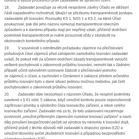
obranu a využití procesních práv zadavatele ve správním řízení.
18.
Zadavatel považuje za věcně nesprávné závěry Úřadu ve stěžejní
části napadeného rozhodnutí, týkající se přezkumu transparentnosti postupu
zadavatele při losování. Rozsudky KS 1, NSS 1 a KS 2, na které Úřad
poukazoval, pak dle jeho názoru vymezují transparentnost obecným
způsobem a k danému případu mají jen nepřímý vztah, přičemž dodržení
podmínek transparentnosti je nutné posuzovat vždy v závislosti na
okolnostech konkrétního případu.
19.
V souvislosti s odmítnutím požadavku zájemce na přečíslování
pořadových čísel zájemců před zahájením samotného losování zadavatel
uvádí, že pokud měl za účelem dodržení zásady transparentnosti vyloučit
veškeré pochybnosti o zákonnosti průběhu losování, nemohl tak v žádném
případě učinit vyhověním izolované žádosti o přečíslování jednoho
ze zájemců o účast, a zachování v Oznámení o zakázce předem určeného
průběhu losování bylo v dané situaci jedinou možnou metodou, jak čelit
pochybnostem o zákonnosti průběhu losování.
20.
Zadavatel dále nesouhlasí s názorem Úřadu, že nesplnil podmínky
uvedené v § 61 odst. 5 zákona, když umožnil kontrolu pouze neporušenosti
zajišťovací plomby a výrobního čísla losovacího zařízení, a nikoli celého
losovacího zařízení. Zadavatel má za to, že toto ustanovení nezahrnuje
povinnost „
umožnit přítomným zájemcům rozebrat losovací zařízení
“ a navíc
díky porušení bezpečnostní pečeti od výrobce by nemohlo k losování dojít,
přičemž právě z těchto důvodů měl zadavatel k dispozici zprávu EZÚ a
umožnil libovolný počet zkušebních losování a případnou bezprostřední