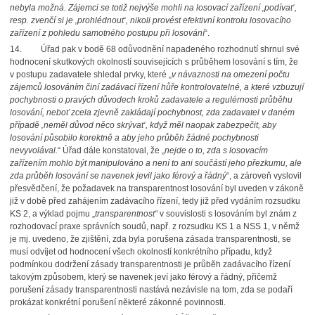
nebyla možná. Zájemci se totiž nejvýše mohli na losovací zařízení ‚podívat‘,
resp. zvenčí si je ‚prohlédnout‘, nikoli provést efektivní kontrolu losovacího
zařízení z pohledu samotného postupu při losování
“.
14.
Úřad pak v bodě 68 odůvodnění napadeného rozhodnutí shrnul své
hodnocení skutkových okolností souvisejících s průběhem losování s tím, že
v postupu zadavatele shledal prvky, které „
v návaznosti na omezení počtu
zájemců losováním činí zadávací řízení hůře kontrolovatelné, a které vzbuzují
pochybnosti o pravých důvodech kroků zadavatele a regulérnosti průběhu
losování, neboť zcela zjevně zakládají pochybnost, zda zadavatel v daném
případě ‚neměl důvod něco skrývat‘, když měl naopak zabezpečit, aby
losování působilo korektně a aby jeho průběh žádné pochybnosti
nevyvolával.
“ Úřad dále konstatoval, že „
nejde o to, zda s losovacím
zařízením mohlo být manipulováno a není to ani součástí jeho přezkumu, ale
zda průběh losování se navenek jevil jako férový a řádný
“, a zároveň vyslovil
přesvědčení, že požadavek na transparentnost losování byl uveden v zákoně
již v době před zahájením zadávacího řízení, tedy již před vydáním rozsudku
KS 2, a výklad pojmu „
transparentnost“
v souvislosti s losováním byl znám z
rozhodovací praxe správních soudů, např. z rozsudku KS 1 a NSS 1, v němž
je mj. uvedeno, že zjištění, zda byla porušena zásada transparentnosti, se
musí odvíjet od hodnocení všech okolností konkrétního případu, když
podmínkou dodržení zásady transparentnosti je průběh zadávacího řízení
takovým způsobem, který se navenek jeví jako férový a řádný, přičemž
porušení zásady transparentnosti nastává nezávisle na tom, zda se podaří
prokázat konkrétní porušení některé zákonné povinnosti.