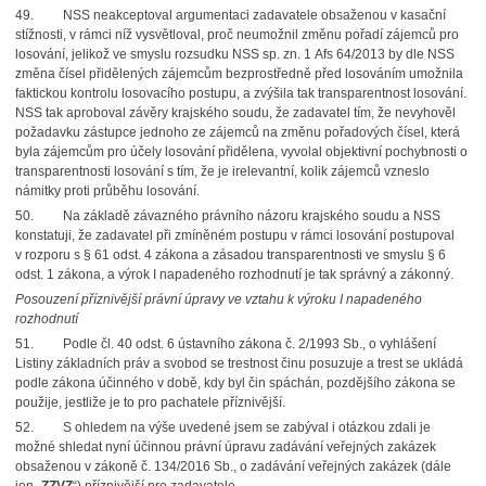
49.
NSS neakceptoval argumentaci zadavatele obsaženou v kasační
stížnosti, v rámci níž vysvětloval, proč neumožnil změnu pořadí zájemců pro
losování, jelikož ve smyslu rozsudku NSS sp. zn. 1 Afs 64/2013 by dle NSS
změna čísel přidělených zájemcům bezprostředně před losováním umožnila
faktickou kontrolu losovacího postupu, a zvýšila tak transparentnost losování.
NSS tak aproboval závěry krajského soudu, že zadavatel tím, že nevyhověl
požadavku zástupce jednoho ze zájemců na změnu pořadových čísel, která
byla zájemcům pro účely losování přidělena, vyvolal objektivní pochybnosti o
transparentnosti losování s tím, že je irelevantní, kolik zájemců vzneslo
námitky proti průběhu losování.
50.
Na základě závazného právního názoru krajského soudu a NSS
konstatuji, že zadavatel při zmíněném postupu v rámci losování postupoval
v rozporu s § 61 odst. 4 zákona a zásadou transparentnosti ve smyslu § 6
odst. 1 zákona, a výrok I napadeného rozhodnutí je tak správný a zákonný.
Posouzení příznivější právní úpravy ve vztahu k výroku I napadeného
rozhodnutí
51.
Podle čl. 40 odst. 6 ústavního zákona č. 2/1993 Sb., o vyhlášení
Listiny základních práv a svobod se trestnost činu posuzuje a trest se ukládá
podle zákona účinného v době, kdy byl čin spáchán, pozdějšího zákona se
použije, jestliže je to pro pachatele příznivější.
52.
S ohledem na výše uvedené jsem se zabýval i otázkou zdali je
možné shledat nyní účinnou právní úpravu zadávání veřejných zakázek
obsaženou v zákoně č. 134/2016 Sb., o zadávání veřejných zakázek (dále