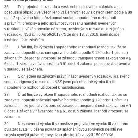
35.
Po projednání rozkladu a veškerého spisového materiálu a po
posouzení případu ve všech jeho vzájemných souvislostech jsem podle § 89
odst. 2 správního řádu přezkoumal soulad napadeného rozhodnutí
s právními předpisy a jeho správnost v rozsahu námitek uvedených
v rozkladu a vázán právním názorem, uvedeným v rozsudku, a zejména
v rozsudku NSS
č. j. 6 As 59/2018-75 ze dne 18. 7. 2018, jsem dospěl
k následujícím závěrům.
36.
Úřad tím, že výrokem I napadeného rozhodnutí rozhodl tak, že se
zadavatel dopustil spáchání správního deliktu podle § 120 odst. 1 písm. a)
zákona tím, že jednal v rozporu
se zásadou transparentnosti zakotvenou v §
6 odst. 1 zákona v návaznosti na § 61 odst. 4 zákona, postupoval správně a
v souladu se zákonem.
37.
S ohledem na závazný právní názor uvedený v rozsudku krajského
soudu korigovaný rozsudkem NSS jsem pak ohledně výroku II a III
napadeného rozhodnutí dospěl k následujícímu.
38.
Úřad tím, že výrokem II napadeného rozhodnutí rozhodl tak, že se
zadavatel dopustil spáchání správního deliktu podle § 120 odst. 1 písm. a)
zákona tím, že jednal v rozporu
se zásadou transparentnosti zakotvenou v §
6 odst. 1 zákona v návaznosti na § 61 odst. 5 zákona, rozhodl v rozporu se
zákonem.
39.
Nesprávnost výroku II se posléze projevila i ve výroku III ve kterém
byla zadavateli uložena pokuta za spáchání dvou správních deliktů (ve
smyslu nynější právní úpravy dvou přestupků) ve výši 150 000 Kč.