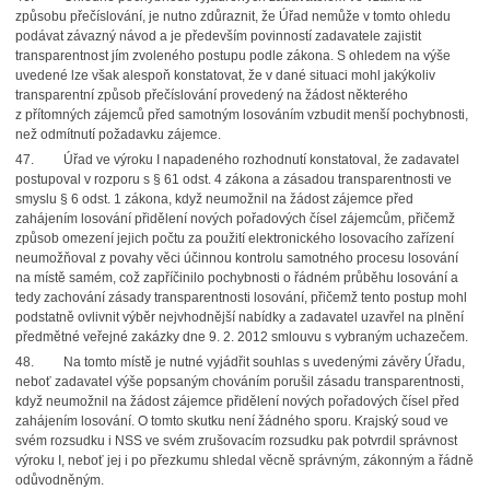
způsobu přečíslování, je nutno zdůraznit, že Úřad nemůže v tomto ohledu
podávat závazný návod a je především povinností zadavatele zajistit
transparentnost jím zvoleného postupu podle zákona. S ohledem na výše
uvedené lze však alespoň konstatovat, že v dané situaci mohl jakýkoliv
transparentní způsob přečíslování provedený na žádost některého
z přítomných zájemců před samotným losováním vzbudit menší pochybnosti,
než odmítnutí požadavku zájemce.
47.
Úřad ve výroku I napadeného rozhodnutí konstatoval, že zadavatel
postupoval v rozporu
s § 61 odst. 4 zákona a zásadou transparentnosti ve
smyslu § 6 odst. 1 zákona, když neumožnil na žádost zájemce před
zahájením losování přidělení nových pořadových čísel zájemcům, přičemž
způsob omezení jejich počtu za použití elektronického losovacího zařízení
neumožňoval z povahy věci účinnou kontrolu samotného procesu losování
na místě samém, což zapříčinilo pochybnosti o řádném průběhu losování a
tedy zachování zásady transparentnosti losování, přičemž tento postup mohl
podstatně ovlivnit výběr nejvhodnější nabídky a zadavatel uzavřel na plnění
předmětné veřejné zakázky dne 9. 2. 2012 smlouvu s vybraným uchazečem.
48.
Na tomto místě je nutné vyjádřit souhlas s uvedenými závěry Úřadu,
neboť zadavatel výše popsaným chováním porušil zásadu transparentnosti,
když neumožnil na žádost zájemce přidělení nových pořadových čísel před
zahájením losování. O tomto skutku není žádného sporu. Krajský soud ve
svém rozsudku i NSS ve svém zrušovacím rozsudku pak potvrdil správnost
výroku I, neboť jej i po přezkumu shledal věcně správným, zákonným a řádně
odůvodněným.