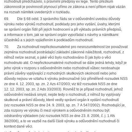
rozhodnutí předcházelo, s právními předpisy ex lege. Tento přezkum
zákonnosti je povinností plynoucí přímo ze zákona a není přitom nijak vázán
na rozsah námitek uvedených v rozkladu.
69.
Dle § 68 odst. 3 správního řádu se v odůvodnění uvedou důvody
výroku nebo výroků rozhodnutí, podklady pro jeho vydání, úvahy, kterými
se správní orgán řídil při jejich hodnocení a při výkladu právních předpisů,
a informace o tom, jak se správní orgán vypořádal s návrhy a námitkami
účastníků a s jejich vyjádřením k podkladům rozhodnutí.
70.
Za rozhodnutí nepřezkoumatelné pro nesrozumitelnost lze považovat
zejména rozhodnutí postrádající základní zákonné náležitosti, rozhodnutí, z
něhož nelze seznat, o jaké věci bylo rozhodováno či jak bylo o věci
rozhodnuto atd. O nepřezkoumatelné rozhodnutí se dále jedná tehdy, když je
jeho výrok v rozporu s odůvodněním nebo rozhodnutí vůbec neobsahuje
právní závěry vyplývající z rozhodných skutkových okolností nebo jeho
důvody nejsou ve vztahu k výroku jednoznačné (viz přiměřeně rozsudek NSS
ze dne 4. 12. 2003, sp. zn. 2 Azs 47/2003; viz též rozsudek NSS ze dne
12. 12. 2003, sp. zn. 2 Ads 33/2003). Rovněž to je případ rozhodnutí, jehož
odůvodnění nedává smysl, nejde tedy o rozhodnutí, z něhož by vyplývaly
skutkové a právní důvody, které vedly správní orgán k vydání rozhodnutí
(viz rozsudek NSS ze dne 24. 9. 2003, sp. zn. 7 A 547/2002). Rozhodující
je,
zda rozpory ve výroku či mezi výrokem a odůvodněním mohou být
odstraněny výkladem (viz rozsudek NSS ze dne 23. 8. 2006, č. j. 1 Afs
38/2006), a to ve vazbě na další části výroku a odůvodnění rozhodnutí či
kontext dané věci.