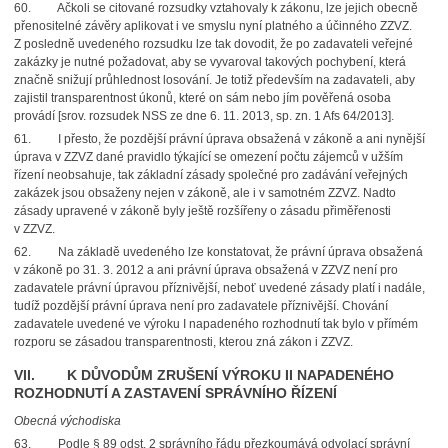
60.
Ačkoli se citované rozsudky vztahovaly k zákonu, lze jejich obecně
přenositelné závěry aplikovat i ve smyslu nyní platného a účinného ZZVZ.
Z posledně uvedeného rozsudku lze tak dovodit, že po zadavateli veřejné
zakázky je nutné požadovat, aby se vyvaroval takových pochybení, která
značně snižují průhlednost losování. Je totiž především na zadavateli, aby
zajistil transparentnost úkonů, které on sám nebo jím pověřená osoba
provádí
[srov. rozsudek NSS ze dne 6. 11. 2013, sp. zn. 1 Afs 64/2013].
61.
I přesto, že pozdější právní úprava obsažená v zákoně a ani nynější
úprava v ZZVZ dané pravidlo týkající se omezení počtu zájemců v užším
řízení neobsahuje, tak základní zásady společné pro zadávání veřejných
zakázek jsou obsaženy nejen v zákoně, ale i v samotném ZZVZ. Nadto
zásady upravené v zákoně byly ještě rozšířeny o zásadu přiměřenosti
v ZZVZ.
62.
Na základě uvedeného lze konstatovat, že právní úprava obsažená
v zákoně po 31. 3. 2012
a ani právní úprava obsažená v ZZVZ není pro
zadavatele právní úpravou příznivější, neboť uvedené zásady platí i nadále,
tudíž pozdější právní úprava není pro zadavatele příznivější. Chování
zadavatele uvedené ve výroku I napadeného rozhodnutí tak bylo v přímém
rozporu se zásadou transparentnosti, kterou zná zákon i ZZVZ.
VII. K DŮVODŮM ZRUŠENÍ VÝROKU II NAPADENÉHO
ROZHODNUTÍ A ZASTAVENÍ SPRÁVNÍHO ŘÍZENÍ
Obecná východiska
63.
Podle § 89 odst. 2 správního řádu přezkoumává odvolací správní