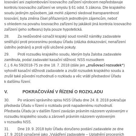
losování ani zaplombování losovacího zařízení výrobcem nepředstavuje
kontrolu losovacího zařízení ve smyslu § 61 odst. 5 zákona. Dle krajského
soudu jediným způsobem, jak mohli zájemci sledovat transparentnost
losování, byla změna čísel přiřazených jednotlivým zájemcům, neboť
s ohledem na povahu losovacího zařízení by jakákoli jiná kontrola losovacího
zařízení (jeho softwaru) byla pouze hypotetická.
28.
Za nedůvodné označil krajský soud rovněž námitky zadavatele
směřující proti procesnímu postupu Úřadu (otázka dokazování, nenařízení
ústního jednání) a proti výši uložené pokuty.
29.
Proti rozsudku krajského soudu, kterým byla žaloba zadavatele
zamítnuta, podal zadavatel kasační stížnost. NSS rozsudkem
č. j. 6 As 59/2018-75 ze dne 18. 7. 2018 (dále jen
„zrušovací rozsudek“
)
vyhověl kasační stížnosti zadavatele a zrušil rozsudek krajského soudu a
zrušil také původní rozhodnutí o rozkladu a věc vrátil předsedovi Úřadu
k dalšímu řízení.
V. POKRAČOVÁNÍ V ŘÍZENÍ O ROZKLADU
30.
Po vrácení správního spisu NSS Úřadu dne 24. 8. 2018 pokračuje
předseda Úřadu v řízení o rozkladu proti napadenému rozhodnutí.
Předseda Úřadu je v dalším řízení zavázán právním názorem vysloveným v
rozsudku krajského soudu a zároveň právním názorem vysloveným
v rozsudku NSS.
31.
Dne 19. 9. 2018 bylo Úřadu doručeno podání zadavatele ze dne
17. 9. 2018 označené jako „Vyjádření zadavatele – Uplatnění procesních