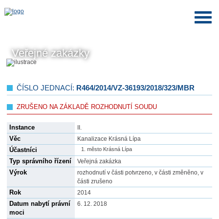
Veřejné zakázky
ČÍSLO JEDNACÍ:
R464/2014/VZ-36193/2018/323/MBR
ZRUŠENO NA ZÁKLADĚ ROZHODNUTÍ SOUDU
Instance
II.
Věc
Kanalizace Krásná Lípa
Účastníci
město Krásná Lípa
Typ správního řízení
Veřejná zakázka
Výrok
rozhodnutí v části potvrzeno, v části změněno, v
části zrušeno
Rok
2014
Datum nabytí právní
6. 12. 2018
moci