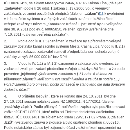
IČO 00261459, se sídlem Masarykova 246/6, 407 46 Krásná Lípa, (dále jen
„
zadavatel
“) podle § 26 odst. 1 zákona č. 137/2006 Sb., o veřejných
zakázkách, ve znění pozdějších předpisů (dále jen
„zákon“
)
[1]
, k uveřejnění
v Informačním systému o veřejných zakázkách oznámení užšího řízení
veřejné zakázky s názvem „Kanalizace Krásná Lípa“, které bylo uveřejněno
dne 30. 9. 2011 pod ev. č. 60065850, ve znění opravy uveřejněné dne
7. 10. 2011 (dále jen „
veřejná zakázka
“).
2.
Podle oddílu II. 1.5) oznámení o zakázce byla předmětem veřejné
zakázky dostavba kanalizačního systému Města Krásná Lípa. V oddílu II. 2.1)
oznámení o zakázce zadavatel stanovil předpokládanou hodnotu veřejné
zakázky ve výši 86 000 000 Kč bez DPH.
3.
V oddílu IV. 1.1) a IV. 1.2) oznámení o zakázce bylo uvedeno, že
zadavatel zvolil pro zadání předmětné veřejné zakázky užší řízení, a že bude
proveden „[n]
áhodný výběr losem
v souladu s § 61 odst. 4 zákona za
přítomnosti zájemců, kteří splnili kvalifikační kritéria a za účasti notáře (…)
Pořadí zájemců pro omezení počtu uchazečů je stanoveno dle data doručení
žádosti o účast.
“
4.
O průběhu losování, které se konalo dne 24. 10. 2011, byl dne
27. 10. 2011 sepsán notářský zápis NZ 168/2011, N 177/2011 (dále jen
„
notářský zápis
“). Podle přílohy č. 1 notářského zápisu bylo použito losovací
zařízení CENT LOZ001, které mělo od Elektrotechnického zkušebního
ústavu, IČO 00001481, se sídlem Pod lisem 129/2, 171 02 Praha 8, (dále jen
„
EZÚ
“) vystavenou zprávu o zkoušce a bylo opatřeno plombou č. 056916.
Podle notářského zápisu byli zájemci o účast v užším řízení upozornění na