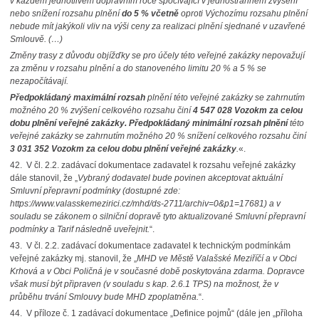
v každém jednotlivém dopravním roce spočívající v jednostranném zvýšení
nebo snížení rozsahu plnění
do 5 % včetně
oproti Výchozímu rozsahu plnění
nebude mít jakýkoli vliv na výši ceny za realizaci plnění sjednané v uzavřené
Smlouvě. (…)
Změny trasy z důvodu objížďky se pro účely této veřejné zakázky nepovažují
za změnu v rozsahu plnění a do stanoveného limitu 20 % a 5 % se
nezapočítávají.
Předpokládaný maximální rozsah
plnění této veřejné zakázky se zahrnutím
možného 20 % zvýšení celkového rozsahu činí
4 547 028 Vozokm za celou
dobu plnění veřejné zakázky. Předpokládaný minimální rozsah plnění
této
veřejné zakázky se zahrnutím možného 20 % snížení celkového rozsahu činí
3 031 352 Vozokm za celou dobu plnění veřejné zakázky
.
«.
42.
V čl. 2.2. zadávací dokumentace zadavatel k rozsahu veřejné zakázky
dále stanovil, že „
Vybraný dodavatel bude povinen akceptovat aktuální
Smluvní přepravní podmínky (dostupné zde:
https://www.valasskemezirici.cz/mhd/ds-2711/archiv=0&p1=17681) a v
souladu se zákonem o silniční dopravě tyto aktualizované Smluvní přepravní
podmínky a Tarif následně uveřejnit.
“.
43.
V čl. 2.2.
zadávací dokumentace zadavatel k technickým podmínkám
veřejné zakázky mj. stanovil, že „
MHD ve Městě Valašské Meziříčí a v Obci
Krhová a v Obci Poličná je v současné době poskytována zdarma. Dopravce
však musí být připraven (v souladu s kap. 2.6.1 TPS) na možnost, že v
průběhu trvání Smlouvy bude MHD zpoplatněna.
“.
44.
V příloze č. 1 zadávací dokumentace „Definice pojmů“ (dále jen „příloha