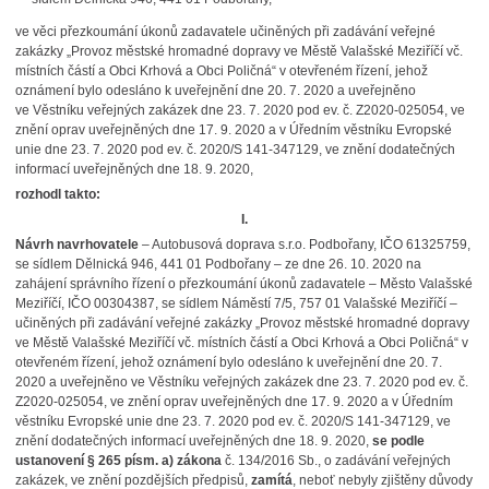
ve věci přezkoumání úkonů zadavatele učiněných při zadávání veřejné
zakázky „Provoz městské hromadné dopravy ve Městě Valašské Meziříčí vč.
místních částí a Obci Krhová a Obci Poličná“ v otevřeném řízení, jehož
oznámení bylo odesláno k uveřejnění dne 20. 7. 2020 a uveřejněno
ve Věstníku veřejných zakázek dne 23. 7. 2020 pod ev. č. Z2020-025054, ve
znění oprav uveřejněných dne 17. 9. 2020 a v Úředním věstníku Evropské
unie dne 23. 7. 2020 pod ev. č. 2020/S 141-347129, ve znění dodatečných
informací uveřejněných dne 18. 9. 2020,
rozhodl takto:
I.
Návrh navrhovatele
– Autobusová doprava s.r.o. Podbořany, IČO 61325759,
se sídlem Dělnická 946, 441 01 Podbořany – ze dne 26. 10. 2020 na
zahájení správního řízení o přezkoumání úkonů zadavatele – Město Valašské
Meziříčí, IČO 00304387, se sídlem Náměstí 7/5, 757 01 Valašské Meziříčí –
učiněných při zadávání veřejné zakázky „Provoz městské hromadné dopravy
ve Městě Valašské Meziříčí vč. místních částí a Obci Krhová a Obci Poličná“ v
otevřeném řízení, jehož oznámení bylo odesláno k uveřejnění dne 20. 7.
2020 a uveřejněno ve Věstníku veřejných zakázek dne 23. 7. 2020 pod ev. č.
Z2020-025054, ve znění oprav uveřejněných dne 17. 9. 2020 a v Úředním
věstníku Evropské unie dne 23. 7. 2020 pod ev. č. 2020/S 141-347129, ve
znění dodatečných informací uveřejněných dne 18. 9. 2020,
se
podle
ustanovení § 265 písm. a) zákona
č. 134/2016 Sb., o zadávání veřejných
zakázek, ve znění pozdějších předpisů,
zamítá
, neboť nebyly zjištěny důvody