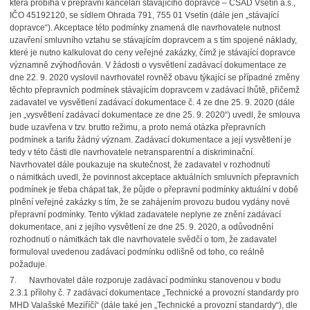
která probíhá v přepravní kanceláři stávajícího dopravce – ČSAD Vsetín a.s.,
IČO 45192120, se sídlem Ohrada 791, 755 01 Vsetín (dále jen „stávající
dopravce“). Akceptace této podmínky znamená dle navrhovatele nutnost
uzavření smluvního vztahu se stávajícím dopravcem a s tím spojené náklady,
které je nutno kalkulovat do ceny veřejné zakázky, čímž je stávající dopravce
významně zvýhodňován. V žádosti o vysvětlení zadávací dokumentace ze
dne 22. 9. 2020 vyslovil navrhovatel rovněž obavu týkající se případné změny
těchto přepravních podmínek stávajícím dopravcem v zadávací lhůtě, přičemž
zadavatel ve vysvětlení zadávací dokumentace č. 4 ze dne 25. 9. 2020 (dále
jen „vysvětlení zadávací dokumentace ze dne 25. 9. 2020“) uvedl, že smlouva
bude uzavřena v tzv. brutto režimu, a proto nemá otázka přepravních
podmínek a tarifu žádný význam. Zadávací dokumentace a její vysvětlení je
tedy v této části dle navrhovatele netransparentní a diskriminační.
Navrhovatel dále poukazuje na skutečnost, že zadavatel v rozhodnutí
o námitkách uvedl, že povinnost akceptace aktuálních smluvních přepravních
podmínek je třeba chápat tak, že půjde o přepravní podmínky aktuální v době
plnění veřejné zakázky s tím, že se zahájením provozu budou vydány nové
přepravní podmínky. Tento výklad zadavatele neplyne ze znění zadávací
dokumentace, ani z jejího vysvětlení ze dne 25. 9. 2020, a odůvodnění
rozhodnutí o námitkách tak dle navrhovatele svědčí o tom, že zadavatel
formuloval uvedenou zadávací podmínku odlišně od toho, co reálně
požaduje.
7.
Navrhovatel dále rozporuje zadávací podmínku stanovenou v bodu
2.3.1 přílohy č. 7 zadávací dokumentace „Technické a provozní standardy pro
MHD Valašské Meziříčí“ (dále také jen „Technické a provozní standardy“), dle