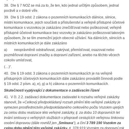
38.
Dle § 7 NOZ se má za to, že ten, kdo jednal určitým způsobem, jednal
poctivě a v dobré víře.
39.
Dle § 19 odst. 2 zákona o pozemních komunikacích dálnice, silnice,
místní komunikace, jejich součásti a příslušenství a veřejně přístupné účelové
komunikace s vozovkou je zakázáno znečišťovat nebo poškozovat; veřejně
přístupné účelové komunikace bez vozovky je zakázáno poškozovat takovým
způsobem, že se tím znemožní jejich obecné užívání. Na dálnicích, silnicích a
místních komunikacích je dále zakázáno
a)
neoprávněně odstraňovat, zakrývat, přemísťovat, osazovat nebo
pozměňovat dopravní značky a dopravní zařízení, anebo na těchto věcech
cokoliv umísťovat,
(…)“.
40.
Dle § 19 odst. 3 zákona o pozemních komunikacích je na veřejně
přístupných účelových komunikacích dále zakázáno provádět činnosti podle
§ 19 odst. 2 písm. a), e), g) a h) zákona o pozemních komunikacích.
Skutečnosti vyplývající z dokumentace o zadávacím řízení
41.
V čl. 2.2. zadávací dokumentace zadavatel k rozsahu veřejné zakázky
stanovil, že »
Celkový předpokládaný rozsah plnění této veřejné zakázky je
vymezen prostřednictvím předpokládaného celkového počtu Vozokm ujetých
za celou dobu realizace této veřejné zakázky, tj. za dobu 10 dopravních let
trvání smlouvy o veřejných službách v přepravě cestujících veřejnou linkovou
osobní dopravou (dále rovněž jen „
Smlouva
“), a činí
3 789 190 Vozokm za
celou dobu plnění této veřejné zakázky,
tj. 378 919 Vozokm za dopravní rok