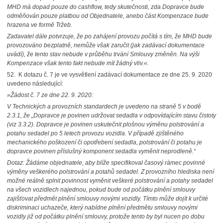
MHD má dopad pouze do cashflow, tedy skutečnosti, zda Dopravce bude
odměňován pouze platbou od Objednatele, anebo část Kompenzace bude
hrazena ve formě Tržeb.
Zadavatel dále potvrzuje, že po zahájení provozu počítá s tím, že MHD bude
provozováno bezplatně, nemůže však zaručit (jak zadávací dokumentace
uvádí), že tento stav nebude v průběhu trvání Smlouvy změněn. Na výši
Kompenzace však tento fakt nebude mít žádný vliv.«.
52.
K dotazu č. 7 je ve vysvětlení zadávací dokumentace ze dne 25. 9. 2020
uvedeno následující:
»Žádost č. 7 ze dne 22. 9. 2020:
V Technických a provozních standardech je uvedeno na straně 5 v bodě
2.3.1, že „Dopravce je povinen udržovat sedadla v odpovídajícím stavu čistoty
(viz 3.3.2). Dopravce je povinen uskutečnit plošnou výměnu polstrování a
potahu sedadel po 5 letech provozu vozidla. V případě zjištěného
mechanického poškození či opotřebení sedadla, polstrování či potahu je
dopravce povinen příslušný komponent sedadla vyměnit neprodleně.
“
Dotaz: Žádáme objednatele, aby blíže specifikoval časový rámec povinné
výměny veškerého polstrování a potahů sedadel. Z provozního hlediska není
možné reálně splnit povinnost vyměnit veškeré polstrování a potahy sedadel
na všech vozidlech najednou, pokud bude od počátku plnění smlouvy
zajišťovat předmět plnění smlouvy novými vozidly. Tímto může dojít k určité
diskriminaci uchazeče, který nabídne plnění předmětu smlouvy novými
vozidly již od počátku plnění smlouvy, protože tento by byl nucen po dobu