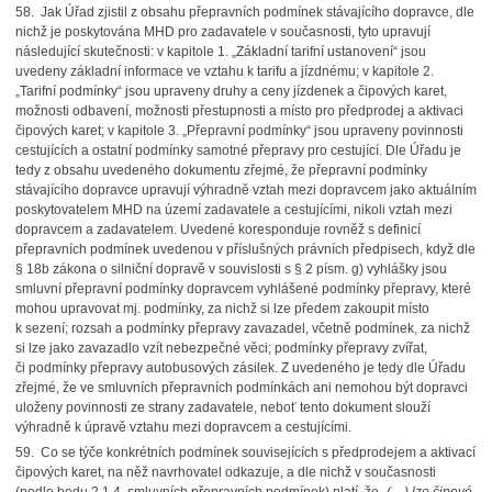
58.
Jak Úřad zjistil z obsahu přepravních podmínek stávajícího dopravce, dle
nichž je poskytována MHD pro zadavatele v současnosti, tyto upravují
následující skutečnosti: v kapitole 1. „Základní tarifní ustanovení“ jsou
uvedeny základní informace ve vztahu k tarifu a jízdnému; v kapitole 2.
„Tarifní podmínky“ jsou upraveny druhy a ceny jízdenek a čipových karet,
možnosti odbavení, možnosti přestupnosti a místo pro předprodej a aktivaci
čipových karet; v kapitole 3. „Přepravní podmínky“ jsou upraveny povinnosti
cestujících a ostatní podmínky samotné přepravy pro cestující. Dle Úřadu je
tedy z obsahu uvedeného dokumentu zřejmé, že přepravní podmínky
stávajícího dopravce upravují výhradně vztah mezi dopravcem jako aktuálním
poskytovatelem MHD na území zadavatele a cestujícími, nikoli vztah mezi
dopravcem a zadavatelem. Uvedené koresponduje rovněž s definicí
přepravních podmínek uvedenou v příslušných právních předpisech, když dle
§ 18b zákona o silniční dopravě v souvislosti s § 2 písm. g) vyhlášky jsou
smluvní přepravní podmínky dopravcem vyhlášené podmínky přepravy, které
mohou upravovat mj. podmínky, za nichž si lze předem zakoupit místo
k sezení; rozsah a podmínky přepravy zavazadel, včetně podmínek, za nichž
si lze jako zavazadlo vzít nebezpečné věci; podmínky přepravy zvířat,
či podmínky přepravy autobusových zásilek. Z uvedeného je tedy dle Úřadu
zřejmé, že ve smluvních přepravních podmínkách ani nemohou být dopravci
uloženy povinnosti ze strany zadavatele, neboť tento dokument slouží
výhradně k úpravě vztahu mezi dopravcem a cestujícími.
59.
Co se týče konkrétních podmínek souvisejících s předprodejem a aktivací
čipových karet, na něž navrhovatel odkazuje, a dle nichž v současnosti