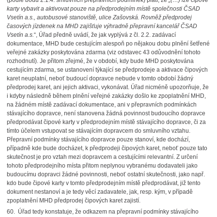
(podle bodu 2.1.4. smluvních přepravních podmínek) platí, že
„(…) lze
čipové
karty vybavit a aktivovat pouze na předprodejním místě společnosti ČSAD
Vsetín a.s., autobusové stanoviště, ulice Zašovská. Rovněž předprodej
časových jízdenek na MHD zajišťuje výhradně přepravní kancelář ČSAD
Vsetín a.s.
“, Úřad předně uvádí, že jak vyplývá z čl. 2.2.
zadávací
dokumentace, MHD bude cestujícím alespoň po nějakou dobu plnění šetřené
veřejné zakázky poskytována zdarma (viz odstavec 43 odůvodnění tohoto
rozhodnutí). Je přitom zřejmé, že v období, kdy bude MHD poskytována
cestujícím zdarma, se ustanovení týkající se předprodeje a aktivace čipových
karet neuplatní, neboť budoucí dopravce nebude v tomto období žádný
předprodej karet, ani jejich aktivaci, vykonávat. Úřad nicméně upozorňuje, že
i kdyby následně během plnění veřejné zakázky došlo ke zpoplatnění MHD,
na žádném místě zadávací dokumentace, ani v přepravních podmínkách
stávajícího dopravce, není stanovena žádná povinnost budoucího dopravce
předprodávat čipové karty v předprodejním místě stávajícího dopravce, či za
tímto účelem vstupovat se stávajícím dopravcem do smluvního vztahu.
Přepravní podmínky stávajícího dopravce pouze stanoví, kde dochází,
případně kde bude docházet, k předprodeji čipových karet, neboť pouze tato
skutečnost je pro vztah mezi dopravcem a cestujícími relevantní. Z určení
tohoto předprodejního místa přitom neplynou vybranému dodavateli jako
budoucímu dopravci žádné povinnosti, neboť ostatní skutečnosti, jako např.
kdo bude čipové karty v tomto předprodejním místě předprodávat, již tento
dokument nestanoví a je tedy věcí zadavatele, jak, resp. kým, v případě
zpoplatnění MHD předprodej čipových karet zajistí.
60.
Úřad tedy konstatuje, že odkazem na přepravní podmínky stávajícího