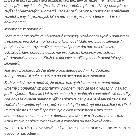
případně upravil zadávací dokumentaci tak, aby uchazeč měl jistotu, že v
rámci případných změn jízdních řádů v průběhu plnění zakázky nedojde ke
zvýšení přejezdových kilometrů, vzdáleností ujetých v souvislosti s otáčením
vozidel a jiných „prázdných kilometrů“ oproti jízdním řádům v zadávací
dokumentaci.
Informace zadavatele:
Zadavatel nezapočítává přejezdové kilometry, vzdálenosti ujeté v souvislosti
s otáčením vozidel a jiné "prázdné kilometry" (dále jen „jalové kilometry
“)
právě z důvodu, aby umožnil objektivní porovnání nabídek různých
uchazečů, kteří přijdou s odlišnými provozními koncepty pro splnění
předepsaného rozsahu Služeb a tím také s odlišnými hodnotami jalových
kilometrů.
Jde tedy z pohledu Zadavatele o podstatnou podmínku dodržení
transparentnosti celé soutěže a na takové podmínce setrvává.
Zadavatel zároveň dodává, že objem jalových kilometrů se mění přímo
úměrně s objednaným dopravním výkonem, tedy že jde o variabilní náklad
podle výkonu. Tomu se Uchazeč může přizpůsobit při konstrukci své nabídky,
kde dokáže ovlivnit nejenom výši nabídkové ceny, ale také její závislost na
změně dopravního výkonu, počtu vozidel, případně vyjádřit položku jako fixní.
Pokud přesto Uchazeč spatřuje v jalových kilometrech riziko jejich
neúměrného růstu při změně objednaných dopravních výkonů, musí toto
riziko ve své nabídce kvantifikovat a započítat do nabídkové ceny.«.
54.
K dotazu č. 12 je ve vysvětlení zadávací dokumentace ze dne 25. 9. 2020
uvedeno následující: