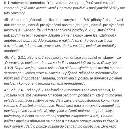
č. 1 zadávací dokumentace“) je uvedeno, že pojem „Používané vozidlo“
znamená „
jakékoliv vozidlo, které Dopravce používá k poskytování Služby dle
této Smlouvy
“.
45.
V tabulce 1 „Charakteristika cenotvorných položek“ přílohy č. 4 zadávací
dokumentace „Manuál pro výpočetní nástroj“ (dále jen „Manuál pro výpočetní
nástroj“) je uvedeno, že v rámci cenotvorné položky č. 23 „Ostatní přímé
náklady“ mají být naceněny „
Ostatní přímé náklady, které lze vztáhnout k
autobusové dopravě. Jde zejména o náklady na (…) provoz zastávek
a označníků, informatiku, provoz služebních vozidel, technické prohlídky
autobusů.
“.
46.
V čl. 2.3.1 přílohy č. 7 zadávací dokumentace zadavatel mj. stanovil, že
„
Dopravce je povinen udržovat sedadla v odpovídajícím stavu čistoty (viz
3.3.2). Dopravce je povinen uskutečnit plošnou výměnu polstrování a potahu
sedadel po 5 letech provozu vozidla. V případě zjištěného mechanického
poškození či opotřebení sedadla, polstrování či potahu je dopravce povinen
příslušný komponent sedadla vyměnit neprodleně.
“.
47.
V čl. 2.6.1 přílohy č. 7 zadávací dokumentace zadavatel stanovil, že
„
Vozidlo musí být vybaveno funkčním palubním počítačem, který (mimo jiné)
ovládá informační systém ve vozidle a zajišťuje oboustrannou komunikaci
vozidla s dispečinkem dopravce. Předávaná data a parametry komunikace
musí dopravce zvolit takové, aby splnil veškeré definované podmínky a
požadavky v těchto standardech (zejména v kapitolách 4 a 5). Palubní
počítač musí být připraven na možnost instalace odbavovacího zařízení a
poskytování údajů o poloze vozidla do centrálního dispečinku Zlínského