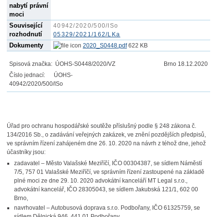
nabytí právní
moci
Související
40942/2020/500/ISo
rozhodnutí
05329/2021/162/LKa
Dokumenty
2020_S0448.pdf
622 KB
Spisová značka: ÚOHS-S0448/2020/VZ
Brno
18.12.2020
Číslo jednací:
ÚOHS-
40942/2020/500/ISo
Úřad pro ochranu hospodářské soutěže příslušný podle § 248 zákona č.
134/2016 Sb., o zadávání veřejných zakázek, ve znění pozdějších předpisů,
ve správním řízení zahájeném dne 26. 10. 2020 na návrh z téhož dne, jehož
účastníky jsou:
zadavatel – Město Valašské Meziříčí, IČO 00304387, se sídlem Náměstí
7/5, 757 01 Valašské Meziříčí, ve správním řízení zastoupené na základě
plné moci ze dne 29. 10. 2020 advokátní kanceláří MT Legal s.r.o.,
advokátní kancelář, IČO 28305043, se sídlem Jakubská 121/1, 602 00
Brno,
navrhovatel – Autobusová doprava s.r.o. Podbořany, IČO 61325759, se
sídlem Dělnická 946, 441 01 Podbořany,