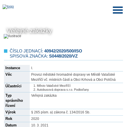
Veřejné zakázky
ČÍSLO JEDNACÍ:
40942/2020/500/ISO
SPISOVÁ ZNAČKA:
S0448/2020/VZ
Instance
I.
Věc
Provoz městské hromadné dopravy ve Městě Valašské
Meziříčí vč. místních částí a Obci Krhová a Obci Poličná
Účastníci
Město Valašské Meziříčí
Autobusová doprava s.r.o. Podbořany
Typ
Veřejná zakázka
správního
řízení
Výrok
§ 265 písm. a) zákona č. 134/2016 Sb.
Rok
2020
Datum
10. 3. 2021