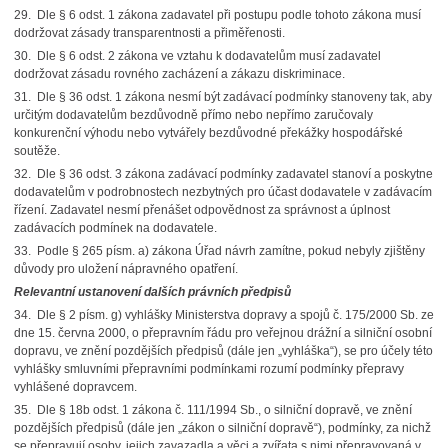
29.
Dle § 6 odst. 1 zákona zadavatel při postupu podle tohoto zákona musí
dodržovat zásady transparentnosti a přiměřenosti.
30.
Dle § 6 odst. 2 zákona ve vztahu k dodavatelům musí zadavatel
dodržovat zásadu rovného zacházení a zákazu diskriminace.
31.
Dle § 36 odst. 1 zákona nesmí být zadávací podmínky stanoveny tak, aby
určitým dodavatelům bezdůvodně přímo nebo nepřímo zaručovaly
konkurenční výhodu nebo vytvářely bezdůvodné překážky hospodářské
soutěže.
32.
Dle § 36 odst. 3 zákona zadávací podmínky zadavatel stanoví a poskytne
dodavatelům v podrobnostech nezbytných pro účast dodavatele v zadávacím
řízení. Zadavatel nesmí přenášet odpovědnost za správnost a úplnost
zadávacích podmínek na dodavatele.
33.
Podle § 265 písm. a) zákona Úřad návrh zamítne, pokud nebyly zjištěny
důvody pro uložení nápravného opatření.
Relevantní ustanovení dalších právních předpisů
34.
Dle § 2 písm. g) vyhlášky
Ministerstva dopravy a spojů
č. 175/2000 Sb.
ze
dne 15. června 2000, o přepravním řádu pro veřejnou drážní a silniční osobní
dopravu, ve znění pozdějších předpisů (dále jen „vyhláška“), se pro účely této
vyhlášky smluvními přepravními podmínkami rozumí podmínky přepravy
vyhlášené dopravcem.
35.
Dle § 18b odst. 1 zákona
č. 111/1994 Sb., o silniční dopravě, ve znění
pozdějších předpisů (dále jen „zákon o silniční dopravě“),
podmínky, za nichž
se přepravují osoby, jejich zavazadla a věci a zvířata s nimi přepravovaná v