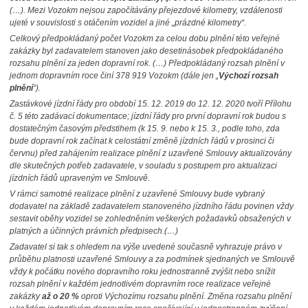
(…). Mezi Vozokm nejsou započítávány přejezdové kilometry, vzdálenosti
ujeté v souvislosti s otáčením vozidel a jiné „prázdné kilometry“.
Celkový předpokládaný počet Vozokm za celou dobu plnění této veřejné
zakázky byl zadavatelem stanoven jako desetinásobek předpokládaného
rozsahu plnění za jeden dopravní rok. (…) Předpokládaný rozsah plnění v
jednom dopravním roce činí 378 919 Vozokm (dále jen „
Výchozí rozsah
plnění
“).
Zastávkové jízdní řády pro období 15. 12. 2019 do 12. 12. 2020 tvoří Přílohu
č. 5 této zadávací dokumentace; jízdní řády pro první dopravní rok budou s
dostatečným časovým předstihem (k 15. 9. nebo k 15. 3., podle toho, zda
bude dopravní rok začínat k celostátní změně jízdních řádů v prosinci či
červnu) před zahájením realizace plnění z uzavřené Smlouvy aktualizovány
dle skutečných potřeb zadavatele, v souladu s postupem pro aktualizaci
jízdních řádů upraveným ve Smlouvě.
V rámci samotné realizace plnění z uzavřené Smlouvy bude vybraný
dodavatel na základě zadavatelem stanoveného jízdního řádu povinen vždy
sestavit oběhy vozidel se zohledněním veškerých požadavků obsažených v
platných a účinných právních předpisech.(…)
Zadavatel si tak s ohledem na výše uvedené současně vyhrazuje právo v
průběhu platnosti uzavřené Smlouvy a za podmínek sjednaných ve Smlouvě
vždy k počátku nového dopravního roku jednostranně zvýšit nebo snížit
rozsah plnění v každém jednotlivém dopravním roce realizace veřejné
zakázky
až o 20 %
oproti Výchozímu rozsahu plnění. Změna rozsahu plnění