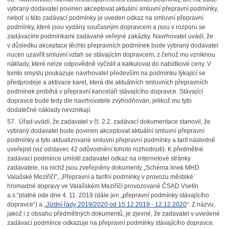
v
ybraný dodavatel povinen akceptovat aktuální smluvní přepravní podmínky,
neboť u této zadávací podmínky je uveden odkaz na smluvní přepravní
podmínky, které jsou vydány současným dopravcem a jsou v rozporu se
zadávacími podmínkami zadávané veřejné zakázky. Navrhovatel uvádí, že
v důsledku akceptace těchto přepravních podmínek bude vybraný dodavatel
nucen uzavřít smluvní vztah se stávajícím dopravcem, z čehož mu vzniknou
náklady, které nelze odpovědně vyčíslit a kalkulovat do nabídkové ceny. V
tomto smyslu poukazuje navrhovatel především na podmínku týkající se
předprodeje a aktivace karet, která dle aktuálních smluvních přepravních
podmínek probíhá v přepravní kanceláři stávajícího dopravce. Stávající
dopravce bude tedy dle navrhovatele zvýhodňován, jelikož mu tyto
dodatečné náklady nevznikají.
57.
Úřad uvádí, že zadavatel v čl. 2.2. zadávací dokumentace stanovil,
že
vybraný dodavatel bude povinen akceptovat aktuální smluvní přepravní
podmínky a tyto aktualizované smluvní přepravní podmínky a tarif následně
uveřejnit (viz odstavec 42 odůvodnění tohoto rozhodnutí). K předmětné
zadávací podmínce umístil zadavatel odkaz na internetové stránky
zadavatele, na nichž jsou zveřejněny dokumenty „Schéma linek MHD
Valašské Meziříčí“, „Přepravní a tarifní podmínky v provozu městské
hromadné dopravy ve Valašském Meziříčí provozované ČSAD Vsetín
a.s.“
platné ode dne 4. 11. 2019 (dále jen „přepravní podmínky stávajícího
dopravce“) a „
Jízdní řády 2019/2020 od 15.12.2019 - 12.12.2020
“. Z názvu,
jakož i z obsahu předmětných dokumentů, je zjevné, že zadavatel v uvedené
zadávací podmínce odkazuje na přepravní podmínky stávajícího dopravce.