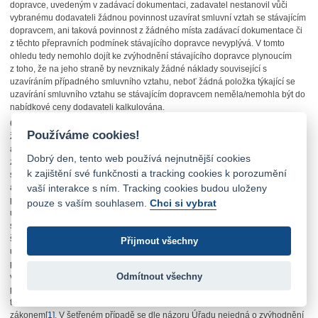
dopravce, uvedeným v zadávací dokumentaci, zadavatel nestanovil vůči
vybranému dodavateli žádnou povinnost uzavírat smluvní vztah se stávajícím
dopravcem, ani taková povinnost z žádného místa zadávací dokumentace či
z těchto přepravních podmínek stávajícího dopravce nevyplývá. V tomto
ohledu tedy nemohlo dojít ke zvýhodnění stávajícího dopravce plynoucím
z toho, že na jeho straně by nevznikaly žádné náklady související s
uzavíráním případného smluvního vztahu, neboť žádná položka týkající se
uzavírání smluvního vztahu se stávajícím dopravcem neměla/nemohla být do
nabídkové ceny dodavateli kalkulována.
61.
K případnému zvýhodnění stávajícího dopravce souvisejícího např. s tím,
Používáme cookies!
že tento vlastní prostory, v nichž v současnosti provozuje předprodej a
aktivaci čipových karet, Úřad uvádí, že zadavatel stávajícího dopravce na
Dobrý den, tento web používá nejnutnější cookies
základě této skutečnosti nikterak nezvýhodnil – neučinil předmětnou
k zajištění své funkčnosti a tracking cookies k porozumění
skutečnost
např. hodnotícím kritériem, kdy by udělil stávajícímu dopravci
vaší interakce s ním. Tracking cookies budou uloženy
automaticky plný počet bodů za to, že na tom kterém konkrétním místě vlastní
prostory sloužící k předprodeji jízdních dokladů. Úřad na tomto místě
pouze s vaším souhlasem.
Chci si vybrat
upozorňuje,
že obecně ve všech případech, kdy zadavatel poptává opakující
se plnění, které mu již dříve bylo jiným dodavatelem plněno (jako v případě
šetřené veřejné zakázky), se lze domnívat, že tento dodavatel disponuje
Přijmout všechny
určitou výhodou oproti ostatním dodavatelům, která spočívá typicky
především v přístupu k informacím vyplývajícím z faktu, že dodavatel
Odmítnout všechny
v současné době plnění poskytuje. V takovém případě má dodavatel, který
předmětné služby v minulosti poskytoval, určitou faktickou výhodu, nicméně
tuto nelze automaticky považovat za neoprávněnou, resp. v rozporu se
zákonem
[1]
.
V šetřeném případě se dle názoru Úřadu nejedná o zvýhodnění