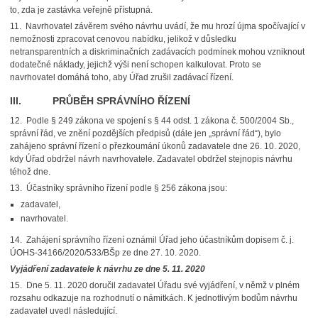
to, zda je zastávka veřejně přístupná.
11.
Navrhovatel závěrem svého návrhu uvádí, že mu hrozí újma spočívající v
nemožnosti zpracovat cenovou nabídku, jelikož v důsledku
netransparentních a diskriminačních zadávacích podmínek mohou vzniknout
dodatečné náklady, jejichž výši není schopen kalkulovat. Proto se
navrhovatel domáhá toho, aby Úřad zrušil zadávací řízení.
III. PRŮBĚH SPRÁVNÍHO ŘÍZENÍ
12.
Podle § 249 zákona ve spojení s § 44 odst. 1 zákona č. 500/2004 Sb.,
správní řád, ve znění pozdějších předpisů (dále jen „správní řád“), bylo
zahájeno správní řízení o přezkoumání úkonů zadavatele dne 26. 10. 2020,
kdy Úřad obdržel návrh navrhovatele. Zadavatel obdržel stejnopis návrhu
téhož dne.
13.
Účastníky správního řízení podle § 256 zákona jsou:
zadavatel,
navrhovatel.
14.
Zahájení správního řízení oznámil Úřad jeho účastníkům dopisem č. j.
ÚOHS-34166/2020/533/BŠp ze dne 27. 10. 2020.
Vyjádření zadavatele k návrhu ze dne 5. 11. 2020
15.
Dne 5. 11. 2020 doručil zadavatel Úřadu své vyjádření, v němž v plném
rozsahu odkazuje na rozhodnutí o námitkách. K jednotlivým bodům návrhu
zadavatel uvedl následující.