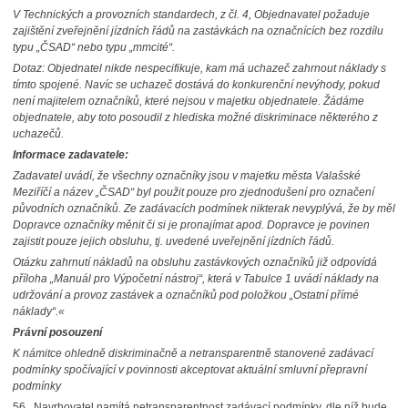
V Technických a provozních standardech, z čl. 4, Objednavatel požaduje
zajištění zveřejnění jízdních řádů na zastávkách na označnících bez rozdílu
typu „ČSAD
“ nebo typu „
mmcité
“.
Dotaz: Objednatel nikde nespecifikuje, kam má uchazeč zahrnout náklady s
tímto spojené. Navíc se uchazeč dostává do konkurenční nevýhody, pokud
není majitelem označníků, které nejsou v majetku objednatele. Žádáme
objednatele, aby toto posoudil z hlediska možné diskriminace některého z
uchazečů.
Informace zadavatele:
Zadavatel uvádí, že všechny označníky jsou v majetku města Valašské
Meziříčí a název „ČSAD“ byl použit pouze pro zjednodušení pro označení
původních označníků. Ze zadávacích podmínek nikterak nevyplývá, že by měl
Dopravce označníky měnit či si je pronajímat apod. Dopravce je povinen
zajistit pouze jejich obsluhu, tj. uvedené uveřejnění jízdních řádů.
Otázku zahrnutí nákladů na obsluhu zastávkových označníků již odpovídá
příloha „Manuál pro Výpočetní nástroj“, která v Tabulce 1 uvádí náklady na
udržování a provoz zastávek a označníků pod položkou „Ostatní přímé
náklady“.«
Právní posouzení
K námitce ohledně diskriminačně a netransparentně stanovené zadávací
podmínky spočívající v povinnosti akceptovat aktuální smluvní přepravní
podmínky
56.
Navrhovatel namítá netransparentnost
zadávací podmínky, dle níž bude