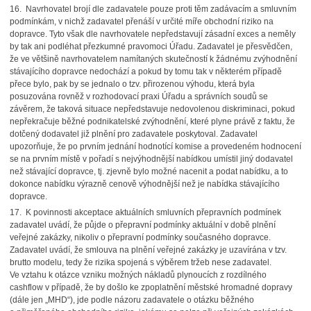
16.
Navrhovatel brojí dle zadavatele pouze proti těm zadávacím a smluvním
podmínkám, v nichž zadavatel přenáší v určité míře obchodní riziko na
dopravce. Tyto však dle navrhovatele nepředstavují zásadní exces a neměly
by tak ani podléhat přezkumné pravomoci Úřadu. Zadavatel je přesvědčen,
že ve většině navrhovatelem namítaných skutečností k žádnému zvýhodnění
stávajícího dopravce nedochází a pokud by tomu tak v některém případě
přece bylo, pak by se jednalo o tzv. přirozenou výhodu, která byla
posuzována rovněž v rozhodovací praxi Úřadu a správních soudů se
závěrem, že taková situace nepředstavuje nedovolenou diskriminaci, pokud
nepřekračuje běžné podnikatelské zvýhodnění, které plyne právě z faktu, že
dotčený dodavatel již plnění pro zadavatele poskytoval. Zadavatel
upozorňuje, že po prvním jednání hodnotící komise a provedeném hodnocení
se na prvním místě v pořadí s nejvýhodnější nabídkou umístil jiný dodavatel
než stávající dopravce, tj. zjevně bylo možné nacenit a podat nabídku, a to
dokonce nabídku výrazně cenově výhodnější než je nabídka stávajícího
dopravce.
17.
K povinnosti akceptace aktuálních smluvních přepravních podmínek
zadavatel uvádí, že půjde o přepravní podmínky aktuální v době plnění
veřejné zakázky, nikoliv o přepravní podmínky současného dopravce.
Zadavatel uvádí, že smlouva na plnění veřejné zakázky je uzavírána v tzv.
brutto modelu, tedy že rizika spojená s výběrem tržeb nese zadavatel.
Ve vztahu k otázce vzniku možných nákladů plynoucích z rozdílného
cashflow v případě, že by došlo ke zpoplatnění městské hromadné dopravy
(dále jen „MHD“), jde podle názoru zadavatele o otázku běžného