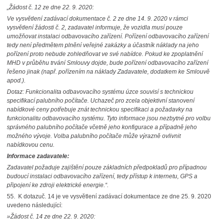
„Žádost č. 12 ze dne 22. 9. 2020:
Ve vysvětlení zadávací dokumentace č. 2 ze dne 14. 9. 2020 v rámci
vysvětlení žádosti č. 2, zadavatel informuje, že vozidla musí pouze
umožňovat instalaci odbavovacího zařízení. Pořízení odbavovacího zařízení
tedy není předmětem plnění veřejné zakázky a účastník náklady na jeho
pořízení proto nebude zohledňovat ve své nabídce. Pokud ke zpoplatnění
MHD v průběhu trvání Smlouvy dojde, bude pořízení odbavovacího zařízení
řešeno jinak (např. pořízením na náklady Zadavatele, dodatkem ke Smlouvě
apod.).
Dotaz: Funkcionalita odbavovacího systému úzce souvisí s technickou
specifikací palubního počítače. Uchazeč pro zcela objektivní stanovení
nabídkové ceny potřebuje znát technickou specifikaci a požadavky na
funkcionalitu odbavovacího systému. Tyto informace jsou nezbytné pro volbu
správného palubního počítače včetně jeho konfigurace a případně jeho
možného vývoje. Volba palubního počítače může výrazně ovlivnit
nabídkovou cenu.
Informace zadavatele:
Zadavatel požaduje zajištění pouze základních předpokladů pro případnou
budoucí instalaci odbavovacího zařízení, tedy přístup k internetu, GPS a
připojení ke zdroji elektrické energie.“.
55.
K dotazu
č. 14 je ve vysvětlení zadávací dokumentace ze dne 25. 9. 2020
uvedeno následující:
»Žádost č. 14 ze dne 22. 9. 2020: