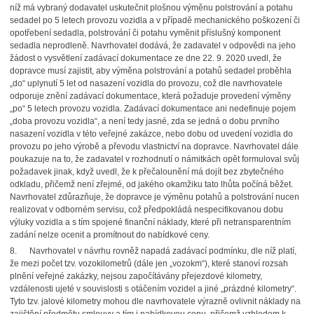
níž má vybraný dodavatel uskutečnit plošnou výměnu polstrování a potahu
sedadel po 5 letech provozu vozidla a v případě mechanického poškození či
opotřebení sedadla, polstrování či potahu vyměnit příslušný komponent
sedadla neprodleně. Navrhovatel dodává, že zadavatel v odpovědi na jeho
žádost o vysvětlení zadávací dokumentace ze dne 22. 9. 2020 uvedl, že
dopravce musí zajistit, aby výměna polstrování a potahů sedadel proběhla
„do“ uplynutí 5 let od nasazení vozidla do provozu, což dle navrhovatele
odporuje znění zadávací dokumentace, která požaduje provedení výměny
„po“ 5 letech provozu vozidla. Zadávací dokumentace ani nedefinuje pojem
„doba provozu vozidla“, a není tedy jasné, zda se jedná o dobu prvního
nasazení vozidla v této veřejné zakázce, nebo dobu od uvedení vozidla do
provozu po jeho výrobě a převodu vlastnictví na dopravce. Navrhovatel dále
poukazuje na to, že zadavatel v rozhodnutí o námitkách opět formuloval svůj
požadavek jinak, když uvedl, že k přečalounění má dojít bez zbytečného
odkladu, přičemž není zřejmé, od jakého okamžiku tato lhůta počíná běžet.
Navrhovatel zdůrazňuje, že dopravce je výměnu potahů a polstrování nucen
realizovat v odborném servisu, což předpokládá nespecifikovanou dobu
výluky vozidla a s tím spojené finanční náklady, které při netransparentním
zadání nelze ocenit a promítnout do nabídkové ceny.
8.
Navrhovatel v návrhu rovněž napadá zadávací podmínku, dle níž platí,
že mezi počet tzv. vozokilometrů (dále jen „vozokm“), které stanoví rozsah
plnění veřejné zakázky, nejsou započítávány přejezdové kilometry,
vzdálenosti ujeté v souvislosti s otáčením vozidel a jiné „prázdné kilometry“.
Tyto tzv. jalové kilometry mohou dle navrhovatele výrazně ovlivnit náklady na