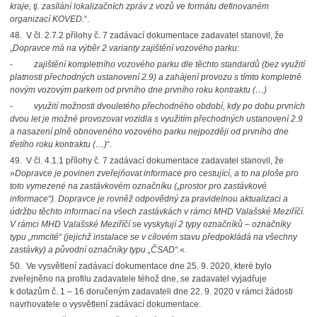
kraje, tj. zasílání lokalizačních zpráv z vozů ve formátu definovaném
organizací KOVED.
“.
48.
V čl. 2.7.2 přílohy č. 7 zadávací dokumentace zadavatel stanovil, že
„
Dopravce má na výběr 2 varianty zajištění vozového parku:
-
zaji
š
t
ě
n
í
kompletn
í
ho vozov
é
ho parku dle t
ě
chto standard
ů
(bez využití
platnosti přechodných ustanovení 2.9) a zahájení provozu s tímto kompletně
novým vozovým parkem od prvního dne prvního roku kontraktu (…)
-
využití možnosti dvouletého přechodného období, kdy po dobu prvních
dvou let je možné provozovat vozidla s využitím přechodných ustanovení 2.9
a nasazení plně obnoveného vozového parku nejpozději od prvního dne
třetího roku kontraktu (…)
“.
49.
V čl. 4.1.1 přílohy č. 7 zadávací dokumentace zadavatel stanovil, že
»
Dopravce je povinen zveřejňovat informace pro cestující, a to na ploše pro
toto vymezené na zastávkovém označníku („prostor pro zastávkové
informace“). Dopravce je rovněž odpovědný za pravidelnou aktualizaci a
údržbu těchto informací na všech zastávkách v rámci MHD Valašské Meziříčí.
V rámci MHD Valašské Meziříčí se vyskytují 2 typy označníků – označníky
typu „mmcité“ (jejichž instalace se v cílovém stavu předpokládá na všechny
zastávky) a původní označníky typu „ČSAD“.
«.
50.
Ve vysvětlení zadávací dokumentace dne 25. 9. 2020, které bylo
zveřejněno na profilu zadavatele téhož dne, se zadavatel vyjadřuje
k dotazům č. 1 – 16 doručeným zadavateli dne 22. 9. 2020 v rámci žádosti
navrhovatele o vysvětlení zadávací dokumentace.