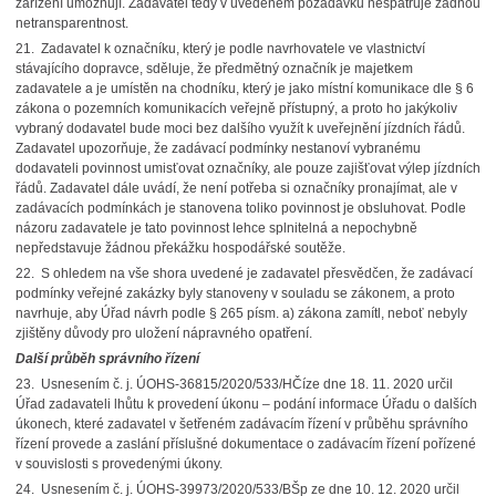
zařízení umožňují. Zadavatel tedy v uvedeném požadavku nespatřuje žádnou
netransparentnost.
21.
Zadavatel k označníku, který je podle navrhovatele ve vlastnictví
stávajícího dopravce, sděluje, že předmětný označník je majetkem
zadavatele a je umístěn na chodníku, který je jako místní komunikace dle § 6
zákona o pozemních komunikacích veřejně přístupný, a proto ho jakýkoliv
vybraný dodavatel bude moci bez dalšího využít k uveřejnění jízdních řádů.
Zadavatel upozorňuje, že zadávací podmínky nestanoví vybranému
dodavateli povinnost umisťovat označníky, ale pouze zajišťovat výlep jízdních
řádů. Zadavatel dále uvádí, že není potřeba si označníky pronajímat, ale v
zadávacích podmínkách je stanovena toliko povinnost je obsluhovat. Podle
názoru zadavatele je tato povinnost lehce splnitelná a nepochybně
nepředstavuje žádnou překážku hospodářské soutěže.
22.
S ohledem na vše shora uvedené je zadavatel přesvědčen, že zadávací
podmínky veřejné zakázky byly stanoveny v souladu se zákonem, a proto
navrhuje, aby Úřad návrh podle § 265 písm. a) zákona zamítl, neboť nebyly
zjištěny důvody pro uložení nápravného opatření.
Další průběh správního řízení
23.
Usnesením č. j. ÚOHS-36815/2020/533/HČí
ze dne 18. 11. 2020 určil
Úřad zadavateli lhůtu k provedení úkonu – podání informace Úřadu o dalších
úkonech, které zadavatel v šetřeném zadávacím řízení v průběhu správního
řízení provede a zaslání příslušné dokumentace o zadávacím řízení pořízené
v souvislosti s provedenými úkony.
24.
Usnesením č. j. ÚOHS-39973/2020/533/BŠp ze dne 10. 12. 2020 určil