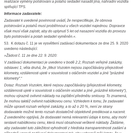
realizace výměny polstrování a potahů sedadel nasadit jiná, náhradní vozidla
splňující TPS
.
Informace zadavatele:
Zadavatel k uvedené povinnosti uvádí, že nespecifikuje, že obnova
polstrování a potahů musí proběhnout u všech vozidel najednou. Dopravce
však musí však zajistit, aby do uplynutí 5 let od nasazení vozidla do provozu
bylo polstrování a potah sedadel vyměněn.«.
53.
K dotazu č. 11 je ve vysvětlení zadávací dokumentace ze dne 25. 9. 2020
uvedeno následující:
»Žádost č. 11 ze dne 22. 9. 2020:
V zadávací dokumentaci je uvedeno v bodě 2.2, Rozsah veřejné zakázky,
odstavec 1, věta druhá, že „Mezi Vozokm nejsou započítávány přejezdové
kilometry, vzdálenosti ujeté v souvislosti s otáčením vozidel a jiné "prázdné
kilometry"
.“
Dotaz: Rozsah Vozokm, které nejsou započítávány (přejezdové kilometry,
vzdálenosti ujeté v souvislosti s otáčením vozidel a jiné „prázdné kilometry“),
mohou výrazně ovlivnit náklady na zajištění předmětu smlouvy. To znamená,
že mohou taktéž ovlivnit nabídkovou cenu. Vzhledem k tomu, že zadavatel
může upravit rozsah veřejné zakázky, a to až o 20 %, není ze strany
dodavatele možné tento rozsah dostatečně objektivně predikovat a nacenit.
Z uvedeného vyplývá, že dodavatel nemá relevantní údaje k tomu, aby mohl
sestavit nabídkovou cenu, která musí obsahovat veškeré náklady. Žádáme,
aby zadavatel tuto záležitost vyhodnotil z hlediska transparentnosti zadání a