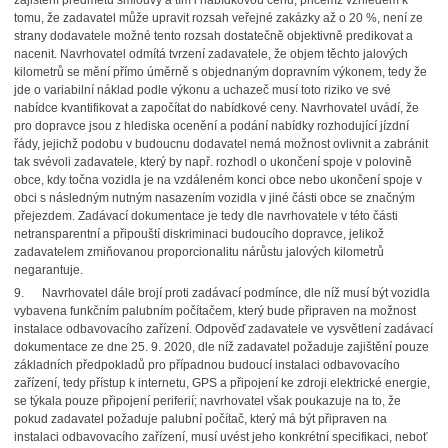
zajištění předmětu smlouvy a tím i nabídkovou cenu, přičemž vzhledem k
tomu, že zadavatel může upravit rozsah veřejné zakázky až o 20 %, není ze
strany dodavatele možné tento rozsah dostatečně objektivně predikovat a
nacenit. Navrhovatel odmítá tvrzení zadavatele, že objem těchto jalových
kilometrů se mění přímo úměrně s objednaným dopravním výkonem, tedy že
jde o variabilní náklad podle výkonu a uchazeč musí toto riziko ve své
nabídce kvantifikovat a započítat do nabídkové ceny. Navrhovatel uvádí, že
pro dopravce jsou z hlediska ocenění a podání nabídky rozhodující jízdní
řády, jejichž podobu v budoucnu dodavatel nemá možnost ovlivnit a zabránit
tak svévoli zadavatele, který by např. rozhodl o ukončení spoje v polovině
obce, kdy točna vozidla je na vzdáleném konci obce nebo ukončení spoje v
obci s následným nutným nasazením vozidla v jiné části obce se značným
přejezdem. Zadávací dokumentace je tedy dle navrhovatele v této části
netransparentní a připouští diskriminaci budoucího dopravce, jelikož
zadavatelem zmiňovanou proporcionalitu nárůstu jalových kilometrů
negarantuje.
9.
Navrhovatel dále brojí proti zadávací podmínce, dle níž musí být vozidla
vybavena funkčním palubním počítačem, který bude připraven na možnost
instalace odbavovacího zařízení. Odpověď zadavatele ve vysvětlení zadávací
dokumentace ze dne 25. 9. 2020, dle níž zadavatel požaduje zajištění pouze
základních předpokladů pro případnou budoucí instalaci odbavovacího
zařízení, tedy přístup k internetu, GPS a připojení ke zdroji elektrické energie,
se týkala pouze připojení periferií; navrhovatel však poukazuje na to, že
pokud zadavatel požaduje palubní počítač, který má být připraven na
instalaci odbavovacího zařízení, musí uvést jeho konkrétní specifikaci, neboť