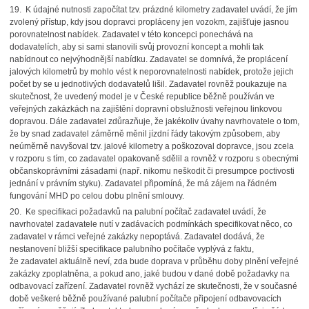
19.
K údajné nutnosti započítat tzv. prázdné kilometry zadavatel uvádí, že jím
zvolený přístup, kdy jsou dopravci propláceny jen vozokm, zajišťuje jasnou
porovnatelnost nabídek. Zadavatel v této koncepci ponechává na
dodavatelích, aby si sami stanovili svůj provozní koncept a mohli tak
nabídnout co nejvýhodnější nabídku. Zadavatel se domnívá, že proplácení
jalových kilometrů by mohlo vést k neporovnatelnosti nabídek, protože jejich
počet by se u jednotlivých dodavatelů lišil. Zadavatel rovněž poukazuje na
skutečnost, že uvedený model je v České republice běžně používán ve
veřejných zakázkách na zajištění dopravní obslužnosti veřejnou linkovou
dopravou. Dále zadavatel zdůrazňuje, že jakékoliv úvahy navrhovatele o tom,
že by snad zadavatel záměrně měnil jízdní řády takovým způsobem, aby
neúměrně navyšoval tzv. jalové kilometry a poškozoval dopravce, jsou zcela
v rozporu s tím, co zadavatel opakovaně sdělil a rovněž v rozporu s obecnými
občanskoprávními zásadami (např. nikomu neškodit či presumpce poctivosti
jednání v právním styku). Zadavatel připomíná, že má zájem na řádném
fungování MHD po celou dobu plnění smlouvy.
20.
Ke specifikaci požadavků na palubní počítač zadavatel uvádí, že
navrhovatel zadavatele nutí v zadávacích podmínkách specifikovat něco, co
zadavatel v rámci veřejné zakázky nepoptává. Zadavatel dodává, že
nestanovení bližší specifikace palubního počítače vyplývá z faktu,
že zadavatel aktuálně neví, zda bude doprava v průběhu doby plnění veřejné
zakázky zpoplatněna, a pokud ano, jaké budou v dané době požadavky na
odbavovací zařízení. Zadavatel rovněž vychází ze skutečnosti, že v současné
době veškeré běžně používané palubní počítače připojení odbavovacích