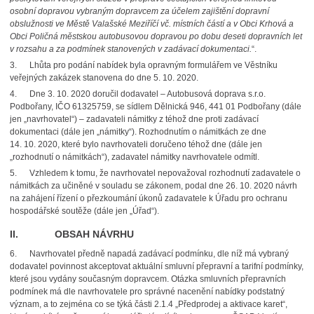
osobní dopravou vybraným dopravcem za účelem zajištění dopravní
obslužnosti ve Městě Valašské Meziříčí vč. místních částí a v Obci Krhová a
Obci Poličná městskou autobusovou dopravou po dobu deseti dopravních let
v rozsahu a za podmínek stanovených v zadávací dokumentaci.
“.
3.
Lhůta pro podání nabídek byla opravným formulářem ve Věstníku
veřejných zakázek stanovena do dne 5. 10. 2020.
4.
Dne 3. 10. 2020 doručil dodavatel – Autobusová doprava s.r.o.
Podbořany, IČO 61325759, se sídlem Dělnická 946, 441 01 Podbořany (dále
jen „navrhovatel“) – zadavateli námitky z téhož dne proti zadávací
dokumentaci (dále jen „námitky“). Rozhodnutím o námitkách ze dne
14. 10. 2020, které bylo navrhovateli doručeno téhož dne (dále jen
„rozhodnutí o námitkách“), zadavatel námitky navrhovatele odmítl.
5.
Vzhledem k tomu, že navrhovatel nepovažoval rozhodnutí zadavatele o
námitkách za učiněné v souladu se zákonem, podal dne 26. 10. 2020 návrh
na zahájení řízení o přezkoumání úkonů zadavatele k Úřadu pro ochranu
hospodářské soutěže (dále jen „Úřad“).
II. OBSAH NÁVRHU
6.
Navrhovatel předně napadá zadávací podmínku, dle níž má vybraný
dodavatel povinnost akceptovat aktuální smluvní přepravní a tarifní podmínky,
které jsou vydány současným dopravcem. Otázka smluvních přepravních
podmínek má dle navrhovatele pro správné nacenění nabídky podstatný
význam, a to zejména co se týká části 2.1.4 „Předprodej a aktivace karet“,