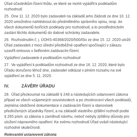
Úřad účastníkům řízení lhůtu, ve které se mohli vyjádřit k podkladům
rozhodnutí.
25.
Dne 11. 12. 2020 bylo zadavateli na základě jeho žádosti ze dne 10. 12.
2020 umožněno nahlédnout do předmětného správního spisu, resp. do
všech dokumentů tvořících podklady pro rozhodnutí, a to prostřednictvím
zaslání těchto dokumentů do datové schránky zadavatele.
26.
Rozhodnutím č. j. ÚOHS-40368/2020/500/ISo ze dne 15. 12. 2020 uložil
Úřad zadavateli z moci úřední předběžné opatření spočívající v zákazu
uzavřít smlouvu v šetřeném zadávacím řízení.
Vyjádření zadavatele k podkladům rozhodnutí
27.
Ve vyjádření k podkladům rozhodnutí ze dne 16. 12. 2020, které bylo
Úřadu doručeno téhož dne, zadavatel odkázal v plném rozsahu na své
vyjádření ze dne 5. 11. 2020.
IV. ZÁVĚRY ÚŘADU
28.
Úřad přezkoumal na základě § 248 a následujících ustanovení zákona
případ ve všech vzájemných souvislostech a po zhodnocení všech podkladů,
zejména obdržené dokumentace o zadávacím řízení a stanovisek
předložených účastníky řízení, a na základě vlastního zjištění rozhodl
podle
§ 265 písm. a) zákona o zamítnutí návrhu, neboť nebyly zjištěny důvody pro
uložení nápravného opatření.
Ke svému rozhodnutí Úřad uvádí následující
rozhodné skutečnosti.
Relevantní ustanovení zákona