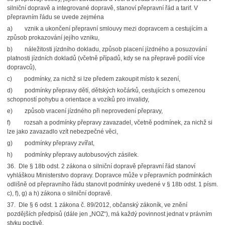
silniční dopravě a integrované dopravě, stanoví přepravní řád a tarif. V
přepravním řádu se uvede zejména
a)
vznik a ukončení přepravní smlouvy mezi dopravcem a cestujícím a
způsob prokazování jejího vzniku,
b)
náležitosti jízdního dokladu, způsob placení jízdného a posuzování
platnosti jízdních dokladů (včetně případů, kdy se na přepravě podílí více
dopravců),
c)
podmínky, za nichž si lze předem zakoupit místo k sezení,
d)
podmínky přepravy dětí, dětských kočárků, cestujících s omezenou
schopností pohybu a orientace a vozíků pro invalidy,
e)
způsob vracení jízdného při neprovedení přepravy,
f)
rozsah a podmínky přepravy zavazadel, včetně podmínek, za nichž si
lze jako zavazadlo vzít nebezpečné věci,
g)
podmínky přepravy zvířat,
h)
podmínky přepravy autobusových zásilek.
36.
Dle § 18b odst. 2 zákona o silniční dopravě přepravní řád stanoví
vyhláškou Ministerstvo dopravy. Dopravce může v přepravních podmínkách
odlišně od přepravního řádu stanovit podmínky uvedené v § 18b odst. 1 písm.
c), f), g) a h) zákona o silniční dopravě.
37.
Dle § 6 odst. 1 zákona č. 89/2012, občanský zákoník, ve znění
pozdějších předpisů (dále jen „NOZ“), má každý povinnost jednat v právním
styku poctivě.