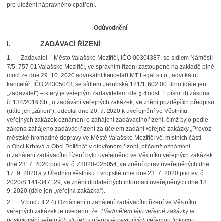
pro uložení nápravného opatření.
Odůvodnění
I. ZADÁVACÍ ŘÍZENÍ
1.
Zadavatel – Město Valašské Meziříčí, IČO 00304387, se sídlem Náměstí
7/5, 757 01 Valašské Meziříčí, ve správním řízení zastoupené na základě plné
moci ze dne 29. 10. 2020 advokátní kanceláří MT Legal s.r.o., advokátní
kancelář, IČO 28305043, se sídlem Jakubská 121/1, 602 00 Brno (dále jen
„zadavatel“) – který je veřejným zadavatelem dle § 4 odst. 1 písm. d) zákona
č. 134/2016 Sb., o zadávání veřejných zakázek, ve znění pozdějších předpisů
(dále jen „zákon“), odeslal dne 20. 7. 2020 k uveřejnění ve Věstníku
veřejných zakázek oznámení o zahájení zadávacího řízení, čímž bylo podle
zákona zahájeno zadávací řízení za účelem zadání veřejné zakázky „Provoz
městské hromadné dopravy ve Městě Valašské Meziříčí vč. místních částí
a Obci Krhová a Obci Poličná“ v otevřeném řízení, přičemž oznámení
o zahájení zadávacího řízení bylo uveřejněno ve Věstníku veřejných zakázek
dne 23. 7. 2020 pod ev. č. Z2020-025054, ve znění oprav uveřejněných dne
17. 9. 2020 a v Úředním věstníku Evropské unie dne 23. 7. 2020 pod ev. č.
2020/S 141-347129, ve znění dodatečných informací uveřejněných dne 18.
9. 2020 (dále jen „veřejná zakázka“).
2.
V bodu II.2.4) Oznámení o zahájení zadávacího řízení ve Věstníku
veřejných zakázek je uvedeno, že „
Předmětem této veřejné zakázky je
poskytování veřejných služeb v přepravě cestujících veřejnou linkovou