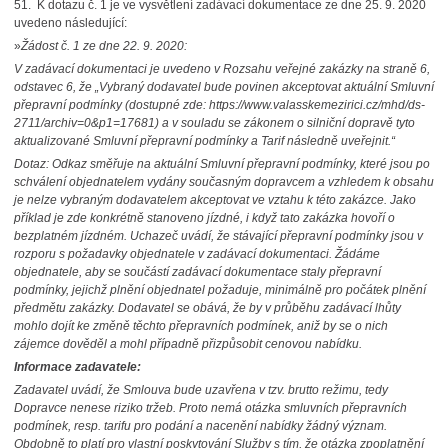
51.
K dotazu č. 1 je ve vysvětlení zadávací dokumentace ze dne 25. 9. 2020
uvedeno následující:
»
Žádost č. 1 ze dne 22. 9. 2020:
V zadávací dokumentaci je uvedeno v Rozsahu veřejné zakázky na straně 6,
odstavec 6, že „Vybraný dodavatel bude povinen akceptovat aktuální Smluvní
přepravní podmínky (dostupné zde: https://www.valasskemezirici.cz/mhd/ds-
2711/archiv=0&p1=17681) a v souladu se zákonem o silniční dopravě tyto
aktualizované Smluvní přepravní podmínky a Tarif následně uveřejnit.“
Dotaz: Odkaz směřuje na aktuální Smluvní přepravní podmínky, které jsou po
schválení objednatelem vydány současným dopravcem a vzhledem k obsahu
je nelze vybraným dodavatelem akceptovat ve vztahu k této zakázce. Jako
příklad je zde konkrétně stanoveno jízdné, i když tato zakázka hovoří o
bezplatném jízdném. Uchazeč uvádí, že stávající přepravní podmínky jsou v
rozporu s požadavky objednatele v zadávací dokumentaci. Žádáme
objednatele, aby se součástí zadávací dokumentace staly přepravní
podmínky, jejichž plnění objednatel požaduje, minimálně pro počátek plnění
předmětu zakázky. Dodavatel se obává, že by v průběhu zadávací lhůty
mohlo dojít ke změně těchto přepravních podmínek, aniž by se o nich
zájemce dověděl a mohl případně přizpůsobit cenovou nabídku.
Informace zadavatele:
Zadavatel uvádí, že Smlouva bude uzavřena v tzv. brutto režimu, tedy
Dopravce nenese riziko tržeb. Proto nemá otázka smluvních přepravních
podmínek, resp. tarifu pro podání a nacenění nabídky žádný význam.
Obdobně to platí pro vlastní poskytování Služby s tím, že otázka zpoplatnění