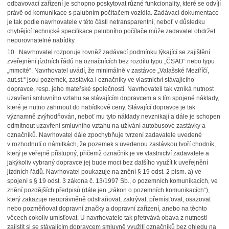
odbavovací zařízení je schopno poskytovat různé funkcionality, které se odvíjí
právě od komunikace s palubním počítačem vozidla. Zadávací dokumentace
je tak podle navrhovatele v této části netransparentní, neboť v důsledku
chybějící technické specifikace palubního počítače může zadavatel obdržet
neporovnatelné nabídky.
10.
Navrhovatel rozporuje rovněž zadávací podmínku týkající se zajištění
zveřejnění jízdních řádů na označnících bez rozdílu typu „ČSAD“ nebo typu
„mmcité“. Navrhovatel uvádí, že minimálně v zastávce „Valašské Meziříčí,
aut.st.“ jsou pozemek, zastávka i označníky ve vlastnictví stávajícího
dopravce, resp. jeho mateřské společnosti. Navrhovateli tak vzniká nutnost
uzavření smluvního vztahu se stávajícím dopravcem a s tím spojené náklady,
které je nutno zahrnout do nabídkové ceny. Stávající dopravce je tak
významně zvýhodňován, neboť mu tyto náklady nevznikají a dále je schopen
odmítnout uzavření smluvního vztahu na užívání autobusové zastávky a
označníků. Navrhovatel dále zpochybňuje tvrzení zadavatele uvedené
v rozhodnutí o námitkách, že pozemek s uvedenou zastávkou tvoří chodník,
který je veřejně přístupný, přičemž označník je ve vlastnictví zadavatele a
jakýkoliv vybraný dopravce jej bude moci bez dalšího využít k uveřejnění
jízdních řádů. Navrhovatel poukazuje na znění § 19 odst. 2 písm. a) ve
spojení s § 19 odst. 3 zákona č. 13/1997 Sb., o pozemních komunikacích, ve
znění pozdějších předpisů (dále jen „zákon o pozemních komunikacích“),
který zakazuje neoprávněně odstraňovat, zakrývat, přemísťovat, osazovat
nebo pozměňovat dopravní značky a dopravní zařízení, anebo na těchto
věcech cokoliv umísťovat. U navrhovatele tak přetrvává obava z nutnosti
zajistit si se stávajícím dopravcem smluvně využití označníků bez ohledu na