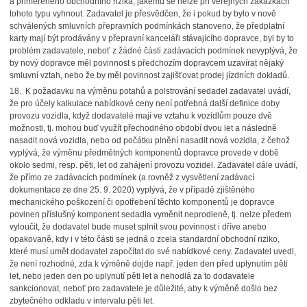
a přiměřeného obchodního rizika, jakému se nelze při veřejných zakázkách
tohoto typu vyhnout. Zadavatel je přesvědčen, že i pokud by bylo v nově
schválených smluvních přepravních podmínkách stanoveno, že předplatní
karty mají být prodávány v přepravní kanceláři stávajícího dopravce, byl by to
problém zadavatele, neboť z žádné části zadávacích podmínek nevyplývá, že
by nový dopravce měl povinnost s předchozím dopravcem uzavírat nějaký
smluvní vztah, nebo že by měl povinnost zajišťovat prodej jízdních dokladů.
18.
K požadavku na výměnu potahů a polstrování sedadel zadavatel uvádí,
že pro účely kalkulace nabídkové ceny není potřebná další definice doby
provozu vozidla, když dodavatelé mají ve vztahu k vozidlům pouze dvě
možnosti, tj. mohou buď využít přechodného období dvou let a následně
nasadit nová vozidla, nebo od počátku plnění nasadit nová vozidla, z čehož
vyplývá, že výměnu předmětných komponentů dopravce provede v době
okolo sedmi, resp. pěti, let od zahájení provozu vozidel. Zadavatel dále uvádí,
že přímo ze zadávacích podmínek (a rovněž z vysvětlení zadávací
dokumentace ze dne 25. 9. 2020) vyplývá, že v případě zjištěného
mechanického poškození či opotřebení těchto komponentů je dopravce
povinen příslušný komponent sedadla vyměnit neprodleně, tj. nelze předem
vyloučit, že dodavatel bude muset splnit svou povinnost i dříve anebo
opakovaně, kdy i v této části se jedná o zcela standardní obchodní riziko,
které musí umět dodavatel započítat do své nabídkové ceny. Zadavatel uvedl,
že není rozhodné, zda k výměně dojde např. jeden den před uplynutím pěti
let, nebo jeden den po uplynutí pěti let a nehodlá za to dodavatele
sankcionovat, neboť pro zadavatele je důležité, aby k výměně došlo bez
zbytečného odkladu v intervalu pěti let.