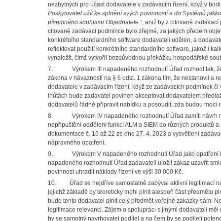
nezbytných pro účast dodavatele v zadávacím řízení, když v bod
Poskytovatel užít ke splnění svých povinností a do Systémů jakko
písemného souhlasu Objednatele.“
, aniž by z citované zadávac
citované zadávací podmínce bylo zřejmé, za jakých předem obje
konkrétního standardního software dodavateli udělen, a dodavate
reflektovat použití konkrétního standardního software, jakož i k
vynaložit, čímž vytvořil bezdůvodnou překážku hospodářské sou
7. Výrokem III napadeného rozhodnutí Úřad rozhodl tak, že za
zákona v návaznosti na § 6 odst. 1 zákona tím, že nestanovil a
dodavatele v zadávacím řízení, když ze zadávacích podmínek či
lhůtách bude zadavatel povinen akceptovat dodavatelem předlož
dodavatelů řádně připravit nabídku a posoudit, zda budou moci
8. Výrokem IV napadeného rozhodnutí Úřad zamítl návrh navrhova
nepřipuštění oddělení funkcí ALM a SIEM do různých produktů a 
dokumentace č. 16 až 22 ze dne 27. 4. 2023 a vysvětlení zadávac
nápravného opatření.
9. Výrokem V napadeného rozhodnutí Úřad jako opatření k náp
napadeného rozhodnutí Úřad zadavateli uložil zákaz uzavřít sml
povinnost uhradit náklady řízení ve výši 30 000 Kč.
10. Úřad se nejdříve samostatně zabýval aktivní legitimací nav
jejichž základě by teoreticky mohl plnit alespoň část předmětu 
bude tento dodavatel plnit celý předmět veřejné zakázky sám. N
legitimace relevanci. Zájem o spolupráci s jinými dodavateli m
by se samotný navrhovatel podílel a na čem by se podíleli potenc