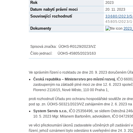
Rok
2023
Datum nabytí právní moci
20. 11. 2023
Související rozhodnutí
33680/2023/5
45805/2023/1
Dokumenty
2023
Spisová značka: ÚOHS-R0129/2023/VZ
Číslo jednací: ÚOHS-45805/2023/163
Ve správním řízení o rozkladu ze dne 20. 9. 2023 doručeném Ú
Česká republika – Ministerstvo pro místní rozvoj
, IČO 6600
zastoupeným na základě plné moci ze dne 12. 6. 2023 společ
Florenci 2116/15, Nové Město, 110 00 Praha 1,
proti rozhodnutí Úřadu pro ochranu hospodářské soutěže ze dn
pod sp. zn. ÚOHS-S0321/2023/VZ zahájeném dne 2. 6. 2023 na ná
System Servis s.r.o.
, IČO 25356496, se sídlem Ostrožná 246
10. 5. 2023 Mgr. Milanem Bartoněm, advokátem, IČO 04729366
ve věci přezkoumání úkonů zadavatele učiněných při zadávání 
řízení, jehož oznámení bylo odesláno k uveřejnění dne 24. 3. 20