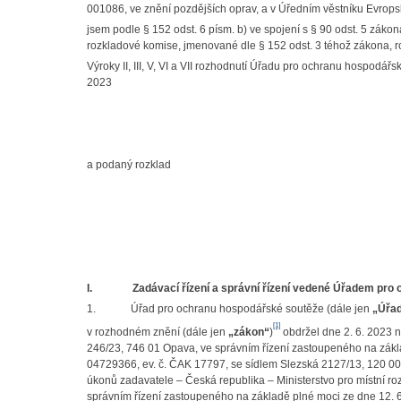
001086, ve znění pozdějších oprav, a v Úředním věstníku Evrops
jsem podle § 152 odst. 6 písm. b) ve spojení s § 90 odst. 5 záko
rozkladové komise, jmenované dle § 152 odst. 3 téhož zákona, ro
Výroky II, III, V, VI a VII rozhodnutí Úřadu pro ochranu hospod
2023
a podaný rozklad
I.
Zadávací řízení a správní řízení vedené Úřadem pro
1. Úřad pro ochranu hospodářské soutěže (dále jen
„Úřa
[1]
v rozhodném znění (dále jen
„zákon“
)
obdržel dne 2. 6. 2023 n
246/23, 746 01 Opava, ve správním řízení zastoupeného na zák
04729366, ev. č. ČAK 17797, se sídlem Slezská 2127/13, 120 00
úkonů zadavatele – Česká republika – Ministerstvo pro místní r
správním řízení zastoupeného na základě plné moci ze dne 12. 