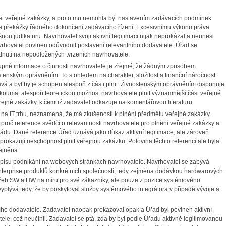
 veřejné zakázky, a proto mu nemohla být nastavením zadávacích podmínek
de překážky řádného dokončení zadávacího řízení. Excesivnímu výkonu práva
nou judikaturu. Navrhovatel svoji aktivní legitimaci nijak neprokázal a neunesl
avrhovatel povinen odůvodnit postavení relevantního dodavatele. Úřad se
dnutí na nepodložených tvrzeních navrhovatele.
né informace o činnosti navrhovatele je zřejmé, že žádným způsobem
tenským oprávněním. To s ohledem na charakter, složitost a finanční náročnost
ává a byl by je schopen alespoň z části plnit. Živnostenským oprávněním disponuje
 zkoumat alespoň teoretickou možnost navrhovatele plnit významnější část veřejné
řejné zakázky, k čemuž zadavatel odkazuje na komentářovou literaturu.
 IT trhu, neznamená, že má zkušenosti k plnění předmětu veřejné zakázky.
 proč reference svědčí o relevantnosti navrhovatele pro plnění veřejné zakázky a
řádu. Dané reference Úřad uznává jako důkaz aktivní legitimace, ale zároveň
prokazují neschopnost plnit veřejnou zakázku. Polovina těchto referencí ale byla
řejněna.
isu podnikání na webových stránkách navrhovatele. Navrhovatel se zabývá
nterprise produktů konkrétních společností, tedy zejména dodávkou hardwarových
služeb SW a HW na míru pro své zákazníky, ale pouze z pozice systémového
vyplývá tedy, že by poskytoval služby systémového integrátora v případě vývoje a
ho dodavatele. Zadavatel naopak prokazoval opak a Úřad byl povinen aktivní
tele, což neučinil. Zadavatel se ptá, zda by byl podle Úřadu aktivně legitimovanou