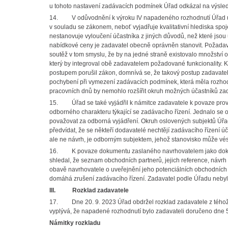
u tohoto nastavení zadávacích podmínek Úřad odkázal na výsledky
14. V odůvodnění k výroku IV napadeného rozhodnutí Úřad uved
v souladu se zákonem, neboť vyjadřuje kvalitativní hlediska s
nestanovuje vyloučení účastníka z jiných důvodů, než které jsou 
nabídkové ceny je zadavatel obecně oprávněn stanovit. Požada
soutěž v tom smyslu, že by na jedné straně existovalo množství 
který by integroval obě zadavatelem požadované funkcionality. K
postupem porušil zákon, domnívá se, že takový postup zadavatele
pochybení při vymezení zadávacích podmínek, která měla rozhodu
pracovních dnů by nemohlo rozšířit okruh možných účastníků zad
15. Úřad se také vyjádřil k námitce zadavatele k povaze proved
odborného charakteru týkající se zadávacího řízení. Jednalo se o
považovat za odborná vyjádření. Okruh oslovených subjektů Úřad 
předvídat, že se někteří dodavatelé nechtějí zadávacího řízení úča
ale ne návrh, je odborným subjektem, jehož stanovisko může vést 
16. K povaze dokumentu zaslaného navrhovatelem jako dokumen
shledal, že seznam obchodních partnerů, jejich reference, návrh 
obavě navrhovatele o uveřejnění jeho potenciálních obchodních 
domáhá zrušení zadávacího řízení. Zadavatel podle Úřadu nebyl
III.
Rozklad zadavatele
17. Dne 20. 9. 2023 Úřad obdržel rozklad zadavatele z téhož dne
vyplývá, že napadené rozhodnutí bylo zadavateli doručeno dne 5
Námitky rozkladu