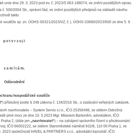
ké unie dne 29. 3. 2023 pod ev. č. 2023/S 063-188074, ve znění pozdějších oprav,
na č. 500/2004 Sb., správní řád, ve znění pozdějších předpisů na základě návrhu
zhodl takto:
ářské soutěže sp. zn. ÚOHS-S0321/2023/VZ, č. j. ÚOHS-33680/2023/500 ze dne 5. 9.
p o t v r z u j i
z a m í t á m.
Odůvodnění
 ochranu hospodářské soutěže
d“
) příslušný podle § 248 zákona č. 134/2016 Sb., o zadávání veřejných zakázek,
ávrh navrhovatele – System Servis s.r.o., IČO 25356496, se sídlem Ostrožná
ladě plné moci ze dne 10. 5.2023 Mgr. Milanem Bartoněm, advokátem, IČO
 Praha 2, (dále jen
„navrhovatel“
) – na zahájení správního řízení o přezkoumání
ozvoj, IČO 66002222, se sídlem Staroměstské náměstí 932/6, 110 00 Praha 1, ve
6. 2023 společností HAVEL & PARTNERS s.r.o., advokátní kancelář, IČO