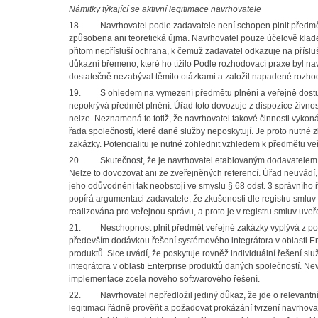
Námitky týkající se aktivní legitimace navrhovatele
18. Navrhovatel podle zadavatele není schopen plnit předmět
způsobena ani teoretická újma. Navrhovatel pouze účelově kla
přitom nepřísluší ochrana, k čemuž zadavatel odkazuje na přísluš
důkazní břemeno, které ho tížilo Podle rozhodovací praxe byl n
dostatečně nezabýval těmito otázkami a založil napadené rozho
19. S ohledem na vymezení předmětu plnění a veřejně dostup
nepokrývá předmět plnění. Úřad toto dovozuje z dispozice živnos
nelze. Neznamená to totiž, že navrhovatel takové činnosti vykon
řada společností, které dané služby neposkytují. Je proto nutné
zakázky. Potencialitu je nutné zohlednit vzhledem k předmětu ve
20. Skutečnost, že je navrhovatel etablovaným dodavatelem na
Nelze to dovozovat ani ze zveřejněných referencí. Úřad neuvádí,
jeho odůvodnění tak neobstojí ve smyslu § 68 odst. 3 správního 
popírá argumentaci zadavatele, že zkušenosti dle registru smluv 
realizována pro veřejnou správu, a proto je v registru smluv uve
21. Neschopnost plnit předmět veřejné zakázky vyplývá z pop
především dodávkou řešení systémového integrátora v oblasti E
produktů. Sice uvádí, že poskytuje rovněž individuální řešení 
integrátora v oblasti Enterprise produktů daných společností. Ne
implementace zcela nového softwarového řešení.
22. Navrhovatel nepředložil jediný důkaz, že jde o relevantní
legitimaci řádně prověřit a požadovat prokázání tvrzení navrhova