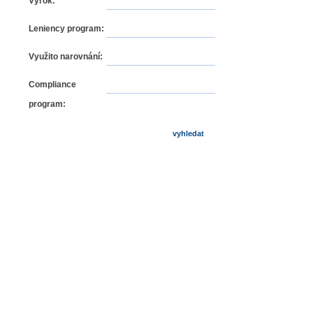
Výrok:
Leniency program:
Využito narovnání:
Compliance
program: