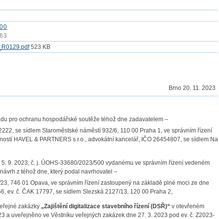
00
63
_R0129.pdf
523 KB
Brno 20. 11. 2023
řadu pro ochranu hospodářské soutěže téhož dne zadavatelem –
2222, se sídlem Staroměstské náměstí 932/6, 110 00 Praha 1, ve správním řízení
ností HAVEL & PARTNERS s.r.o., advokátní kancelář, IČO 26454807, se sídlem Na
e 5. 9. 2023, č. j. ÚOHS-33680/2023/500 vydanému ve správním řízení vedeném
vrh z téhož dne, který podal navrhovatel –
/23, 746 01 Opava, ve správním řízení zastoupený na základě plné moci ze dne
, ev. č. ČAK 17797, se sídlem Slezská 2127/13, 120 00 Praha 2,
veřejné zakázky
„Zajištění digitalizace stavebního řízení (DSŘ)“
v otevřeném
23 a uveřejněno ve Věstníku veřejných zakázek dne 27. 3. 2023 pod ev. č. Z2023-