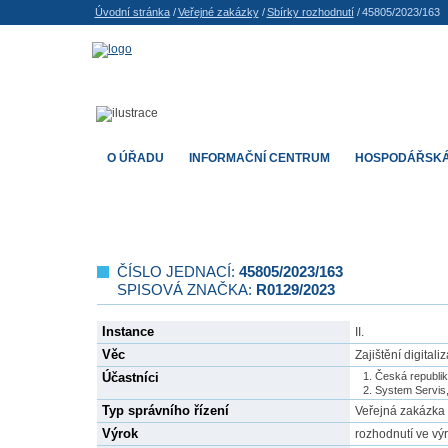
Úvodní stránka
/
Veřejné zakázky
/
Sbírky rozhodnutí
/
45805/2023/163
O ÚŘADU
INFORMAČNÍ CENTRUM
HOSPODÁŘSKÁ
ČÍSLO JEDNACÍ:
45805/2023/163
SPISOVÁ ZNAČKA:
R0129/2023
Instance
II.
Věc
Zajištění digital
Účastníci
Česká republik
System Servis, 
Typ správního řízení
Veřejná zakázka
Výrok
rozhodnutí ve výro