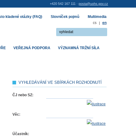
+420 542 167 111 ·
posta@uohs.gov.cz
to kladené otázky (FAQ)
Slovníček pojmů
Multimedia
cs
|
en
UŘE
VEŘEJNÁ PODPORA
VÝZNAMNÁ TRŽNÍ SÍLA
VYHLEDÁVÁNÍ VE SBÍRKÁCH ROZHODNUTÍ
ČJ nebo SZ:
Věc:
Účastník: