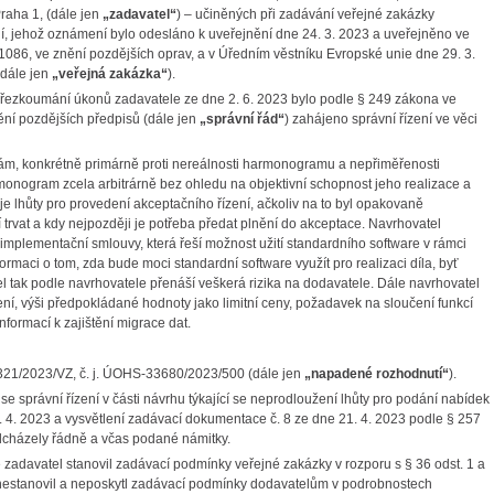
raha 1, (dále jen
„zadavatel“
) – učiněných při zadávání veřejné zakázky
ení, jehož oznámení bylo odesláno k uveřejnění dne 24. 3. 2023 a uveřejněno ve
1086, ve znění pozdějších oprav, a v Úředním věstníku Evropské unie dne 29. 3.
(dále jen
„veřejná zakázka“
).
oumání úkonů zadavatele ze dne 2. 6. 2023 bylo podle § 249 zákona ve
nění pozdějších předpisů (dále jen
„správní řád“
) zahájeno správní řízení ve věci
konkrétně primárně proti nereálnosti harmonogramu a nepřiměřenosti
onogram zcela arbitrárně bez ohledu na objektivní schopnost jeho realizace a
e lhůty pro provedení akceptačního řízení, ačkoliv na to byl opakovaně
trvat a kdy nejpozději je potřeba předat plnění do akceptace. Navrhovatel
mplementační smlouvy, která řeší možnost užití standardního software v rámci
ormaci o tom, zda bude moci standardní software využít pro realizaci díla, byť
el tak podle navrhovatele přenáší veškerá rizika na dodavatele. Dále navrhovatel
ení, výši předpokládané hodnoty jako limitní ceny, požadavek na sloučení funkcí
ormací k zajištění migrace dat.
1/2023/VZ, č. j. ÚOHS-33680/2023/500 (dále jen
„napadené rozhodnutí“
).
rávní řízení v části návrhu týkající se neprodloužení lhůty pro podání nabídek
. 4. 2023 a vysvětlení zadávací dokumentace č. 8 ze dne 21. 4. 2023 podle § 257
dcházely řádně a včas podané námitky.
avatel stanovil zadávací podmínky veřejné zakázky v rozporu s § 36 odst. 1 a
že nestanovil a neposkytl zadávací podmínky dodavatelům v podrobnostech