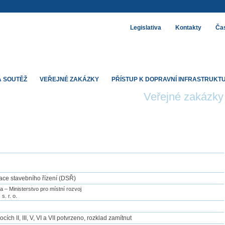
Legislativa
Kontakty
Čas
 SOUTĚŽ
VEŘEJNÉ ZAKÁZKY
PŘÍSTUP K DOPRAVNÍ INFRASTRUKT
Veřejné zakázky
izace stavebního řízení (DSŘ)
a – Ministerstvo pro místní rozvoj
s. r. o.
cích II, III, V, VI a VII potvrzeno, rozklad zamítnut