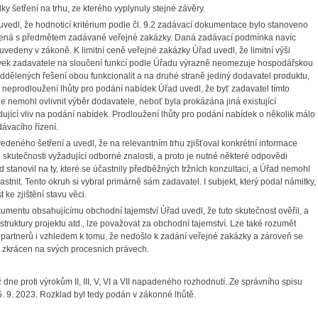
 šetření na trhu, ze kterého vyplynuly stejné závěry.
l, že hodnoticí kritérium podle čl. 9.2 zadávací dokumentace bylo stanoveno
pojená s předmětem zadávané veřejné zakázky. Daná zadávací podmínka navíc
uvedeny v zákoně. K limitní ceně veřejné zakázky Úřad uvedl, že limitní výši
vek zadavatele na sloučení funkcí podle Úřadu výrazně neomezuje hospodářskou
oddělených řešení obou funkcionalit a na druhé straně jediný dodavatel produktu,
 neprodloužení lhůty pro podání nabídek Úřad uvedl, že byť zadavatel tímto
 nemohl ovlivnit výběr dodavatele, neboť byla prokázána jiná existující
jící vliv na podání nabídek. Prodloužení lhůty pro podání nabídek o několik málo
ávacího řízení.
eného šetření a uvedl, že na relevantním trhu zjišťoval konkrétní informace
 skutečnosti vyžadující odborné znalosti, a proto je nutné některé odpovědi
stanovil na ty, které se účastnily předběžných tržních konzultací, a Úřad nemohl
stnit. Tento okruh si vybral primárně sám zadavatel. I subjekt, který podal námitky,
ke zjištění stavu věci.
tu obsahujícímu obchodní tajemství Úřad uvedl, že tuto skutečnost ověřil, a
struktury projektu atd., lze považovat za obchodní tajemství. Lze také rozumět
partnerů i vzhledem k tomu, že nedošlo k zadání veřejné zakázky a zároveň se
 zkrácen na svých procesních právech.
 proti výrokům II, III, V, VI a VII napadeného rozhodnutí. Ze správního spisu
. 9. 2023. Rozklad byl tedy podán v zákonné lhůtě.