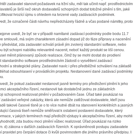
ěl zadavatel stanovit požadavek na tržní sílu, měl tak učinit např. prostřednictvím
davatelů je širší než okruh dodavatelů schopných dodat totožné plnění s tím, jaké
cifikoval hrozící újmu s ohledem na tvrzené vady zadávacích podmínek.
l, že označené části návrhu nepředcházely řádně a včas podané námitky, proto
prve uvedl, že byť se v případě namítané zadávací podmínky podle bodu 11.7
e smlouvě, má svým charakterem zásadní dopad již do fáze přípravy a nacenění
 předvídat, zda zadavatel schválí právě jím zvolený standardní software, nebo
být schopni nabídku relevantně nacenit, neboť každý produkt se liší cenou.
usel měnit plánovaný způsob realizace, čímž by se mohl dostat do prodlení
t standardního software prostřednictvím žádostí o vysvětlení zadávací
odní a strategické plány. Zadavatel navíc i přes předběžné schválení na základě
podléhat odsouhlasení v prováděcím projektu. Nestanovení dané zadávací podmínky
hu.
l, že pokud zadavatel nestanovil jasně termíny pro předložení plnění k jeho
mci akceptačního řízení, nestanovil tak dostatečně jednu ze základních
oji schopnost realizovat plnění v požadovaném čase. Úřad také poukázal na
 zadávání veřejné zakázky, která ale nemůže zatěžovat dodavatele, kteří jsou
adě takové časové tísně je o to více nutné dbát na stanovení konkrétních a jasných
stující časová tíseň nemůže směřovat k oslabení postavení dodavatele, který
rmace, v jakých termínech mají předložit výstupy k akceptačnímu řízení, aby mohli
hodnotit, zda budou moci plnění vůbec realizovat. Úřad poukázal na riziko
sm. d) zákona v dalších zadávacích řízeních. K oprávněnosti postupu zadavatele
í pravidel pro čerpání dotace či kvůli povinnostem dle jiného právního předpisu. I