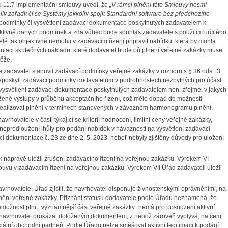
u 11.7 implementační smlouvy uvedl, že
„V rámci plnění této Smlouvy nesmí
liv zařadit či se Systémy jakkoliv spojit Standardní software bez předchozího
í podmínky či vysvětlení zadávací dokumentace poskytnutých zadavatelem k
ktivně daných podmínek a zda vůbec bude souhlas zadavatele s použitím určitého
lé tak objektivně nemohli v zadávacím řízení připravit nabídku, která by mohla
alkulaci skutečných nákladů, které dodavatel bude při plnění veřejné zakázky muset
těže.
davatel stanovil zadávací podmínky veřejné zakázky v rozporu s § 36 odst. 3
 neposkytl zadávací podmínky dodavatelům v podrobnostech nezbytných pro účast
 vysvětlení zadávací dokumentace poskytnutých zadavatelem není zřejmé, v jakých
ené výstupy v průběhu akceptačního řízení, což mělo dopad do možnosti
 realizovat plnění v termínech stanovených v závazném harmonogramu plnění.
tele v části týkající se kritérií hodnocení, limitní ceny veřejné zakázky,
neprodloužení lhůty pro podání nabídek v návaznosti na vysvětlení zadávací
í dokumentace č. 23 ze dne 2. 5. 2023, neboť nebyly zjištěny důvody pro uložení
ravě uložil zrušení zadávacího řízení na veřejnou zakázku. Výrokem VI
ouvu v zadávacím řízení na veřejnou zakázku. Výrokem VII Úřad zadavateli uložil
rhovatele. Úřad zjistil, že navrhovatel disponuje živnostenskými oprávněními, na
plnění veřejné zakázky. Přiznání statusu dodavatele podle Úřadu neznamená, že
emožnost plnit „významnější část veřejné zakázky“ nemá pro posouzení aktivní
ěl navrhovatel prokázat doloženým dokumentem, z něhož zároveň vyplývá, na čem
iální obchodní partneři. Podle Úřadu nelze směšovat aktivní legitimaci k podání