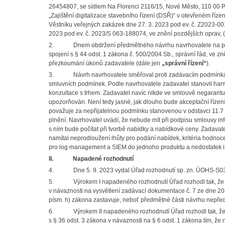
26454807, se sídlem Na Florenci 2116/15, Nové Město, 110 00 P
„Zajištění digitalizace stavebního řízení (DSŘ)“ v otevřeném říz
Věstníku veřejných zakázek dne 27. 3. 2023 pod ev. č. Z2023-00
2023 pod ev. č. 2023/S 063-188074, ve znění pozdějších oprav, 
2. Dnem obdržení předmětného návrhu navrhovatele na přezk
spojení s § 44 odst. 1 zákona č. 500/2004 Sb., správní řád, ve z
přezkoumání úkonů zadavatele (dále jen
„správní řízení“
).
3. Návrh navrhovatele směřoval proti zadávacím podmínkám, 
smluvních podmínek. Podle navrhovatele zadavatel stanovil harm
konzultace s trhem. Zadavatel navíc nikde ve smlouvě negarantuj
upozorňován. Není tedy jasné, jak dlouho bude akceptační řízení 
považuje za nepřijatelnou podmínku stanovenou v odstavci 11.7 i
plnění. Navrhovatel uvádí, že nebude mít při podpisu smlouvy inf
s ním bude počítat při tvorbě nabídky a nabídkové ceny. Zadavat
namítal neprodloužení lhůty pro podání nabídek, kritéria hodnoc
pro log management a SIEM do jednoho produktu a nedostatek inf
II.
Napadené rozhodnutí
4. Dne 5. 9. 2023 vydal Úřad rozhodnutí sp. zn. ÚOHS-S032
5. Výrokem I napadeného rozhodnutí Úřad rozhodl tak, že se sp
v návaznosti na vysvětlení zadávací dokumentace č. 7 ze dne 20
písm. h) zákona zastavuje, neboť předmětné části návrhu nepře
6. Výrokem II napadeného rozhodnutí Úřad rozhodl tak, že zad
s § 36 odst. 3 zákona v návaznosti na § 6 odst. 1 zákona tím, 