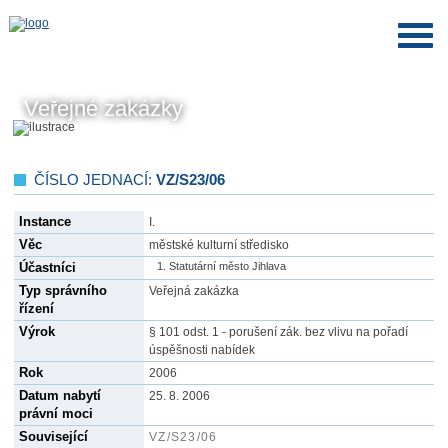
Veřejné zakázky
ČÍSLO JEDNACÍ:
VZ/S23/06
Instance
I.
Věc
městské kulturní středisko
Účastníci
Statutární město Jihlava
Typ správního
Veřejná zakázka
řízení
Výrok
§ 101 odst. 1 - porušení zák. bez vlivu na pořadí
úspěšnosti nabídek
Rok
2006
Datum nabytí
25. 8. 2006
právní moci
Související
VZ/S23/06