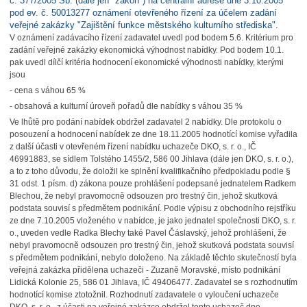
č. 377/2005 Sb. (dále jen "zákon") na centrální adrese dne 3.10.2005
pod ev. č. 50013277 oznámení otevřeného řízení za účelem zadání
veřejné zakázky "Zajištění funkce městského kulturního střediska".
V oznámení zadávacího řízení zadavatel uvedl pod bodem 5.6. Kritérium pro
zadání veřejné zakázky ekonomická výhodnost nabídky. Pod bodem 10.1.
pak uvedl dílčí kritéria hodnocení ekonomické výhodnosti nabídky, kterými
jsou
- cena s váhou 65 %
- obsahová a kulturní úroveň pořadů dle nabídky s váhou 35 %
Ve lhůtě pro podání nabídek obdržel zadavatel 2 nabídky. Dle protokolu o
posouzení a hodnocení nabídek ze dne 18.11.2005 hodnotící komise vyřadila
z další účasti v otevřeném řízení nabídku uchazeče DKO, s. r. o., IČ
46991883, se sídlem Tolstého 1455/2, 586 00 Jihlava (dále jen DKO, s. r. o.),
a to z toho důvodu, že doložil ke splnění kvalifikačního předpokladu podle §
31 odst. 1 písm. d) zákona pouze prohlášení podepsané jednatelem Radkem
Blechou, že nebyl pravomocně odsouzen pro trestný čin, jehož skutková
podstata souvisí s předmětem podnikání. Podle výpisu z obchodního rejstříku
ze dne 7.10.2005 vloženého v nabídce, je jako jednatel společnosti DKO, s. r.
o., uveden vedle Radka Blechy také Pavel Čáslavský, jehož prohlášení, že
nebyl pravomocně odsouzen pro trestný čin, jehož skutková podstata souvisí
s předmětem podnikání, nebylo doloženo. Na základě těchto skutečností byla
veřejná zakázka přidělena uchazeči - Zuzaně Moravské, místo podnikání
Lidická Kolonie 25, 586 01 Jihlava, IČ 49406477. Zadavatel se s rozhodnutím
hodnotící komise ztotožnil. Rozhodnutí zadavatele o vyloučení uchazeče