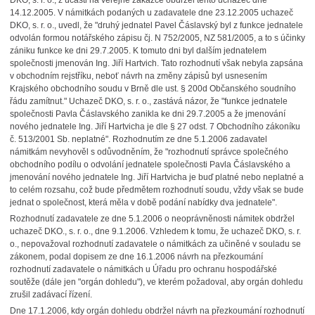
DKO, s. r. o., z účasti na veřejné zakázce obdržel tento uchazeč dne
14.12.2005. V námitkách podaných u zadavatele dne 23.12.2005 uchazeč
DKO, s. r. o., uvedl, že "druhý jednatel Pavel Čáslavský byl z funkce jednatele
odvolán formou notářského zápisu čj. N 752/2005, NZ 581/2005, a to s účinky
zániku funkce ke dni 29.7.2005. K tomuto dni byl dalším jednatelem
společnosti jmenován Ing. Jiří Hartvich. Tato rozhodnutí však nebyla zapsána
v obchodním rejstříku, neboť návrh na změny zápisů byl usnesením
Krajského obchodního soudu v Brně dle ust. § 200d Občanského soudního
řádu zamítnut." Uchazeč DKO, s. r. o., zastává názor, že "funkce jednatele
společnosti Pavla Čáslavského zanikla ke dni 29.7.2005 a že jmenování
nového jednatele Ing. Jiří Hartvicha je dle § 27 odst. 7 Obchodního zákoníku
č. 513/2001 Sb. neplatné". Rozhodnutím ze dne 5.1.2006 zadavatel
námitkám nevyhověl s odůvodněním, že "rozhodnutí správce společného
obchodního podílu o odvolání jednatele společnosti Pavla Čáslavského a
jmenování nového jednatele Ing. Jiří Hartvicha je buď platné nebo neplatné a
to celém rozsahu, což bude předmětem rozhodnutí soudu, vždy však se bude
jednat o společnost, která měla v době podání nabídky dva jednatele".
Rozhodnutí zadavatele ze dne 5.1.2006 o neoprávněnosti námitek obdržel
uchazeč DKO., s. r. o., dne 9.1.2006. Vzhledem k tomu, že uchazeč DKO, s. r.
o., nepovažoval rozhodnutí zadavatele o námitkách za učiněné v souladu se
zákonem, podal dopisem ze dne 16.1.2006 návrh na přezkoumání
rozhodnutí zadavatele o námitkách u Úřadu pro ochranu hospodářské
soutěže (dále jen "orgán dohledu"), ve kterém požadoval, aby orgán dohledu
zrušil zadávací řízení.
Dne 17.1.2006, kdy orgán dohledu obdržel návrh na přezkoumání rozhodnutí