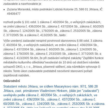
zadavatele a navrhovatele je
Zuzana Moravská, místo podnikání Lidická Kolonie 25, 586 01 Jihlava, IČ
49406477
rozhodl podle § 101 odst. 1 zákona č. 40/2004 Sb., o veřejných zakázkách,
ve znění zákona č. 436/2004 Sb., zákona č. 437/2004 Sb., zákona č. 60/2005
Sb., zákona č. 124/2005 Sb., 179/2005 sb., zákona č. 253/2005 Sb., zákona
č. 377/2005 Sb. a zákona č. 413/2005 Sb., takto:
Výše uvedený zadavatel nesplnil povinnost stanovenou
§ 88 odst. 3 zákona
č. 40/2004 Sb., o veřejných zakázkách, ve znění zákona č. 436/2004 Sb.,
zákona č. 437/2004 Sb., zákona č. 60/2005 Sb., zákona č. 124/2005 Sb.,
zákona č. 179/2005 Sb., zákona č. 253/2005 Sb., zákona č. 377/2005 Sb. a
zákona č. 413/2005 Sb.
tím, že
při zadávání veřejné zakázky "Zajištění funkce
městského kulturního střediska"
neodeslal
do 10 dnů od obdržení námitek
uchazeči DKO, s. r. o., Jihlava, písemné sdělení, zda námitkám vyhovuje či
nikoliv. Tento úkon zadavatele podstatně neovlivnil stanovení pořadí
úspěšnosti nabídek.
Odůvodnění
Statutární město Jihlava, se sídlem Masarykovo nám. 97/1, 586 28
Jihlava, zast. primátorem Vladimírem Hinkem, (dále jen "zadavatel")
uveřejnilo podle zákona č. 40/2004 Sb., o veřejných zakázkách, ve
znění zákona č. 436/2004 Sb., zákona č. 437/2004 Sb., zákona č.
60/2005 Sb., zákona č. 124/2005 Sb., zákona č. 253/2005 Sb. a zákona