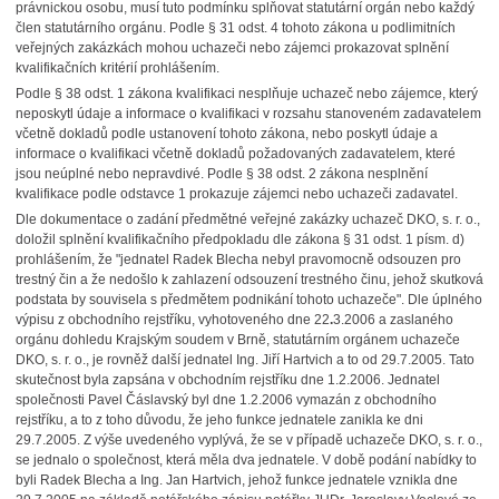
právnickou osobu, musí tuto podmínku splňovat statutární orgán nebo každý
člen statutárního orgánu. Podle § 31 odst. 4 tohoto zákona u podlimitních
veřejných zakázkách mohou uchazeči nebo zájemci prokazovat splnění
kvalifikačních kritérií prohlášením.
Podle § 38 odst. 1 zákona kvalifikaci nesplňuje uchazeč nebo zájemce, který
neposkytl údaje a informace o kvalifikaci v rozsahu stanoveném zadavatelem
včetně dokladů podle ustanovení tohoto zákona, nebo poskytl údaje a
informace o kvalifikaci včetně dokladů požadovaných zadavatelem, které
jsou neúplné nebo nepravdivé. Podle § 38 odst. 2 zákona nesplnění
kvalifikace podle odstavce 1 prokazuje zájemci nebo uchazeči zadavatel.
Dle dokumentace o zadání předmětné veřejné zakázky uchazeč DKO, s. r. o.,
doložil splnění kvalifikačního předpokladu dle zákona § 31 odst. 1 písm. d)
prohlášením, že "jednatel Radek Blecha nebyl pravomocně odsouzen pro
trestný čin a že nedošlo k zahlazení odsouzení trestného činu, jehož skutková
podstata by souvisela s předmětem podnikání tohoto uchazeče". Dle úplného
výpisu z obchodního rejstříku, vyhotoveného dne 22
.
3.2006 a zaslaného
orgánu dohledu Krajským soudem v Brně, statutárním orgánem uchazeče
DKO, s. r. o., je rovněž další jednatel Ing. Jiří Hartvich a to od 29.7.2005. Tato
skutečnost byla zapsána v obchodním rejstříku dne 1.2.2006. Jednatel
společnosti Pavel Čáslavský byl dne 1.2.2006 vymazán z obchodního
rejstříku, a to z toho důvodu, že jeho funkce jednatele zanikla ke dni
29.7.2005. Z výše uvedeného vyplývá, že se v případě uchazeče DKO, s. r. o.,
se jednalo o společnost, která měla dva jednatele. V době podání nabídky to
byli Radek Blecha a Ing. Jan Hartvich, jehož funkce jednatele vznikla dne