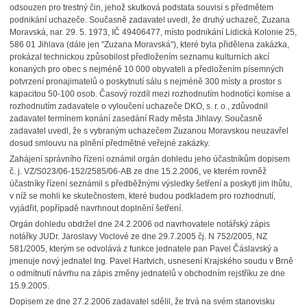
odsouzen pro trestný čin, jehož skutková podstata souvisí s předmětem
podnikání uchazeče. Současně zadavatel uvedl, že druhý uchazeč, Zuzana
Moravská, nar. 29. 5. 1973, IČ 49406477, místo podnikání Lidická Kolonie 25,
586 01 Jihlava (dále jen "Zuzana Moravská"), které byla přidělena zakázka,
prokázal technickou způsobilost předložením seznamu kulturních akcí
konaných pro obec s nejméně 10 000 obyvateli a předložením písemných
potvrzení pronajimatelů o poskytnutí sálu s nejméně 300 místy a prostor s
kapacitou 50-100 osob. Časový rozdíl mezi rozhodnutím hodnotící komise a
rozhodnutím zadavatele o vyloučení uchazeče DKO, s. r. o., zdůvodnil
zadavatel termínem konání zasedání Rady města Jihlavy. Současně
zadavatel uvedl, že s vybraným uchazečem Zuzanou Moravskou neuzavřel
dosud smlouvu na plnění předmětné veřejné zakázky.
Zahájení správního řízení oznámil orgán dohledu jeho účastníkům dopisem
č. j. VZ/S023/06-152/2585/06-AB ze dne 15.2.2006, ve kterém rovněž
účastníky řízení seznámil s předběžnými výsledky šetření a poskytl jim lhůtu,
v níž se mohli ke skutečnostem, které budou podkladem pro rozhodnutí,
vyjádřit, popřípadě navrhnout doplnění šetření.
Orgán dohledu obdržel dne 24.2.2006 od navrhovatele notářský zápis
notářky JUDr. Jaroslavy Voclové ze dne 29.7.2005 čj. N 752/2005, NZ
581/2005, kterým se odvolává z funkce jednatele pan Pavel Čáslavský a
jmenuje nový jednatel Ing. Pavel Hartvich, usnesení Krajského soudu v Brně
o odmítnutí návrhu na zápis změny jednatelů v obchodním rejstříku ze dne
15.9.2005.
Dopisem ze dne 27.2.2006 zadavatel sdělil, že trvá na svém stanovisku