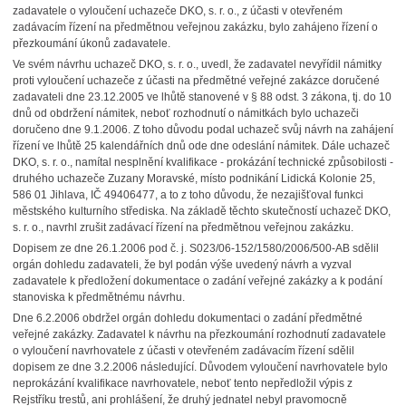
zadavatele o vyloučení uchazeče DKO, s. r. o., z účasti v otevřeném
zadávacím řízení na předmětnou veřejnou zakázku, bylo zahájeno řízení o
přezkoumání úkonů zadavatele.
Ve svém návrhu uchazeč DKO, s. r. o., uvedl, že zadavatel nevyřídil námitky
proti vyloučení uchazeče z účasti na předmětné veřejné zakázce doručené
zadavateli dne 23.12.2005 ve lhůtě stanovené v § 88 odst. 3 zákona, tj. do 10
dnů od obdržení námitek, neboť rozhodnutí o námitkách bylo uchazeči
doručeno dne 9.1.2006. Z toho důvodu podal uchazeč svůj návrh na zahájení
řízení ve lhůtě 25 kalendářních dnů ode dne odeslání námitek. Dále uchazeč
DKO, s. r. o., namítal nesplnění kvalifikace - prokázání technické způsobilosti -
druhého uchazeče Zuzany Moravské, místo podnikání Lidická Kolonie 25,
586 01 Jihlava, IČ 49406477, a to z toho důvodu, že nezajišťoval funkci
městského kulturního střediska. Na základě těchto skutečností uchazeč DKO,
s. r. o., navrhl zrušit zadávací řízení na předmětnou veřejnou zakázku.
Dopisem ze dne 26.1.2006 pod č. j. S023/06-152/1580/2006/500-AB sdělil
orgán dohledu zadavateli, že byl podán výše uvedený návrh a vyzval
zadavatele k předložení dokumentace o zadání veřejné zakázky a k podání
stanoviska k předmětnému návrhu.
Dne 6.2.2006 obdržel orgán dohledu dokumentaci o zadání předmětné
veřejné zakázky. Zadavatel k návrhu na přezkoumání rozhodnutí zadavatele
o vyloučení navrhovatele z účasti v otevřeném zadávacím řízení sdělil
dopisem ze dne 3.2.2006 následující. Důvodem vyloučení navrhovatele bylo
neprokázání kvalifikace navrhovatele, neboť tento nepředložil výpis z
Rejstříku trestů, ani prohlášení, že druhý jednatel nebyl pravomocně