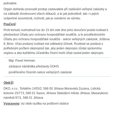
jednatele.
Orgán dohledu posoudil postup zadavatele při zadávání veřejné zakázky a
na základě zhodnocení všech důkazů, a to jak jednotlivě, tak i v jejich
vzájemné souvislosti, rozhodl, jak je uvedeno ve výroku.
Poučení
:
Proti tomuto rozhodnutí lze do 15 dní ode dne jeho doručení podat rozklad k
předsedovi Úřadu pro ochranu hospodářské soutěže, a to prostřednictvím
Úřadu pro ochranu hospodářské soutěže - sekce veřejných zakázek, Joštova
8, Brno. Včas podaný rozklad má odkladný účinek. Rozklad se podává s
potřebným počtem stejnopisů tak, aby jeden stejnopis zůstal správnímu
orgánu a aby každému účastníku řízení mohl úřad zaslat jeden stejnopis.
Mgr. Pavel Herman
zástupce náměstka předsedy ÚOHS
pověřeného řízením sekce veřejných zakázek
Obdrží
:
DKO, s.r.o., Tolstého 1455/2, 586 00 Jihlava Moravská Zuzana, Lidická
kolonie 25/773, 586 01 Sasov, Jihlava Statutární město Jihlava, Masarykovo
náměstí 97/1, 586 01 Jihlava
Vypraveno
: viz otisk razítka na poštovní obálce