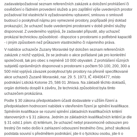
zadavatel
požadoval seznam referenčních zakázek a doložení prohlášení či
osvědčení o řádném provedení služeb a pro zajištění výše uvedených prostor
požadoval list vlastnictví k vyžadovanému vybavení, smlouvu o smlouvě
budoucí o poskytnutí nájmu pro vymezené prostory, popřípadě jiný doklad
prokazující, že uchazeč bude uvedenými prostorami v době plnění služby
disponovat. Z uvedeného vyplývá, že zadavatel připustil, aby uchazeč
prokázal technickou způsobilost - dispozice s prostorami o potřebné kapacitě
- i jiným způsobem než průkazem vlastnického či nájemního práva.
V nabídce uchazeče Zuzany Moravské byl doložen seznam referenčních
zakázek z nichž vyplývá, že se jednalo o akce pořádané jak pro konkrétní
společnosti, tak pro obec s nejméně 10 000 obyvateli. Z prohlášení různých
subjektů oprávněných disponovat s prostorami s počtem 50-100, 200, 300 a
500 míst vyplývá závazek poskytnout tyto prostory na přesně specifikované
akce uchazeči Zuzaně Moravské, nar. 29. 5. 1973, IČ 49406477, místo
podnikání Lidická Kolonie 25, 586 01 Jihlava. Na základě těchto dokladů,
orgán dohledu dospěl k závěru, že technická způsobilost byla tímto
uchazečem prokázána.
Podle § 30 zákona předpokladem účasti dodavatele v užším řízení a
předpokladem hodnocení nabídek v otevřeném řízení je splnění kvalifikace.
Splněním kvalifikace se rozumí splnění základních kvalifikačních kritérií
stanovených v § 31 zákona. Jedním ze základních kvalifikačních kritérií je dle
§ 31 odst.1 písm. d) kritérium, že uchazeč nebyl pravomocně odsouzen pro
trestný čin nebo došlo k zahlazení odsouzení trestného činu, jehož skutková
podstata souvisí s předmětem podnikání, jde-li o fyzickou osobu, jde-li o