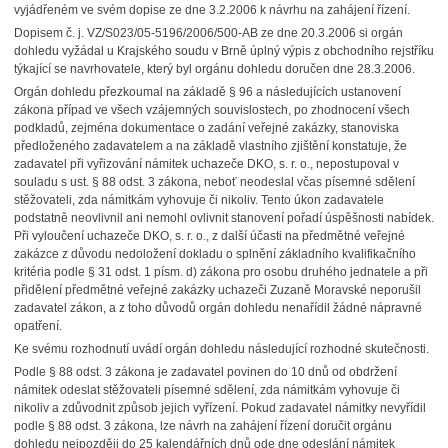
vyjádřeném ve svém dopise ze dne 3.2.2006 k návrhu na zahájení řízení.
Dopisem č. j. VZ/S023/05-5196/2006/500-AB ze dne 20.3.2006 si orgán
dohledu vyžádal u Krajského soudu v Brně úplný výpis z obchodního rejstříku
týkající se navrhovatele, který byl orgánu dohledu doručen dne 28.3.2006.
Orgán dohledu přezkoumal na základě § 96 a následujících ustanovení
zákona případ ve všech vzájemných souvislostech, po zhodnocení všech
podkladů, zejména dokumentace o zadání veřejné zakázky, stanoviska
předloženého zadavatelem a na základě vlastního zjištění konstatuje, že
zadavatel při vyřizování námitek uchazeče DKO, s. r. o., nepostupoval v
souladu s ust. § 88 odst. 3 zákona, neboť neodeslal včas písemné sdělení
stěžovateli, zda námitkám vyhovuje či nikoliv. Tento úkon zadavatele
podstatně neovlivnil ani nemohl ovlivnit stanovení pořadí úspěšnosti nabídek.
Při vyloučení uchazeče DKO, s. r. o., z další účasti na předmětné veřejné
zakázce z důvodu nedoložení dokladu o splnění základního kvalifikačního
kritéria podle § 31 odst. 1 písm. d) zákona pro osobu druhého jednatele a při
přidělení předmětné veřejné zakázky uchazeči Zuzaně Moravské neporušil
zadavatel zákon, a z toho důvodů orgán dohledu nenařídil žádné nápravné
opatření.
Ke svému rozhodnutí uvádí orgán dohledu následující rozhodné skutečnosti.
Podle § 88 odst. 3 zákona je zadavatel povinen do 10 dnů od obdržení
námitek odeslat stěžovateli písemné sdělení, zda námitkám vyhovuje či
nikoliv a zdůvodnit způsob jejich vyřízení. Pokud zadavatel námitky nevyřídil
podle § 88 odst. 3 zákona, lze návrh na zahájení řízení doručit orgánu
dohledu nejpozději do 25 kalendářních dnů ode dne odeslání námitek