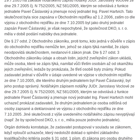
29.7.2005 na základě notářského zápisu notářky JUDr. Jaroslavy Voclové ze
dne 29.7.2005 čj. N 752/2005, NZ 581/2005, kterým se odvolává z funkce
jednatele Pavel Čáslavský a jmenuje nový jednatel Ing. Pavel Hartvich. Tato
skutečnost byla sice zapsána v Obchodním rejstříku až 1.2.2006, zatím co dle
výpisu z obchodního rejstříku ze dne 7.10.2005 byl jako druhý jednatel
zapsán Pavel Čáslavský, je však nepochybné, že společnost DKO, s. r. o.
měla v době podání nabídky dva jednatele.
Dle § 27 odst. 2 Obchodního zákoníku, proti tomu, kdo jedná v důvěře v zápis
do obchodního rejstříku nemůže ten, jehož se zápis týká namítat, že zápis
neodpovídá skutečnostem, nestanoví-li zákon jinak. Dle § 27 odst. 3
Obchodního zákoníku údaje a obsah listin, jejichž zveřejnění zákon ukládá,
může osoba, které se zápis týká, namítat vůči třetím osobám až od okamžiku
jejich zveřejnění, ledaže by prokázala, že třetí osobě byly známy. Pokud
zadavatel jednal v důvěře v údaje uvedené ve výpise v obchodním rejstříku
ze dne 7.10.2005, dle kterého druhým jednatelem byl Pavel Čáslavský, byl
jeho postup správný. Notářským zápisem notářky JUDr. Jaroslavy Voclové ze
dne 29.7.2005 čj. N 752/2005, NZ 581/2005, kterým se odvolává z funkce
jednatele Pavel Čáslavský a jmenuje nový jednatel Ing. Pavel Hartvich mohl
uchazeč prokázat zadavateli, že druhým jednatelem je osoba odlišná od
osoby zapsané a deklarované ve výpisu z obchodního rejstříku ze dne
7.10.2005. Jiné skutečnosti z výše uvedeného notářského zápisu nevyplývají
(např. že by společnost DKO, s. r. o., měla pouze jednoho jednatele).
Orgán dohledu konstatuje, že zadavatel postupoval v souladu se zákonem,
když vyloučil uchazeče, který nedoložil doklad o splnění základního
kvalifikačního kritéria podle § 31 odst. 1 písm. d) zákona pro osobu druhého