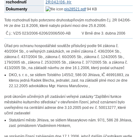
rozhodnutí
2R042/06-Hr
Dokumenty
pis28521.pdf
94 KB
Toto rozhodnutí bylo potvrzeno druhostupňovým rozhodnutím č.j. 2R 042/06-
Hr ze dne 11.8.2006, které nabylo právní moci dne 25.8.2006.
Č.j.: VZ/S 023/2006-6206/2006/500-AB
V Brně dne 3. dubna 2006
Úřad pro ochranu hospodářské soutěže příslušný podle 94 zákona č.
40/2004 Sb., o veřejných zakázkách, ve znění zákona č. 436/2004 Sb.,
zákona č. 437/2004 Sb., zákona č. 60/2005 Sb., zákona č. 124/2005 Sb.,
179/2005 sb., zákona č. 253/2005 Sb., zákona č. 377/2005 Sb. a zákona č.
413/2005 Sb., na základě návrhu ze dne 16.1.2006, který podal uchazeč
DKO, s. r. o., se sídlem Tolstého 1455/2, 586 00 Jihlava, IČ 46991883, za
kterou jedná Radek Blecha, jednatel, zast. na základě plné moci ze dne
22.12.2005 advokátkou Mgr. Hanou Marušovou ,
proti úkonům učiněných při zadávání veřejné zakázky "Zajištění funkce
městského kulturního střediska" v otevřeném řízení, jehož oznámení bylo
uveřejněno na centrální adrese dne 3.10.2005 pod ev. č. 50013277, které
učinil zadavatel
Statutární město Jihlava, se sídlem Masarykovo nám. 97/1, 586 28 Jihlava,
zast. primátorem Vladimírem Hinkem,
ve správním řízení zahájeném dne 17.1.2006, jehož dalším účastníkem vedle