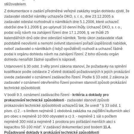
stěžovatelem.
Z dokumentace o zadání předmětné veřejné zakázky orgán dohledu zjistil, že
zadavatel obdržel námitky uchazeče DKO, s. r. o., dne 23.12.2005 a
zadavatel odeslal rozhodnutí o námitkách dne 5.1.2006, které uchazeč
obdržel dne 9.1.2006 tj. po uplynutí 10 denní lhůty. Uchazeč DKO, s. r. o.,
podal svůj návrh na zahájení řízení dne 17.1.2006, tj. ve lhůtě 25
kalendářních dnů ode dne odeslání námitek. Tento úkon zadavatele však
podstatně neovlivnil a nemohl ovlivnit stanovení pořadí úspěšnosti nabídek,
neboť zadavatel o námitkách (i když opožděně) rozhodl a uchazeč řádně
podal k orgánu dohledu návrh na zahájení řízení. Z toho důvodu orgán
dohledu nenařídil žádné opatření k nápravě.
Ustanovení § 30 odst. 3 věty první zákona stanoví, že požadavky na splnění
kvalifikace podle odstavce 2 včetně dokladů požadovaných k jejich prokázání
uvede zadavatel v oznámení zadávacího řízení. Podle § 33 odst. 2 zákona je
zadavatel v oznámení otevřeného řízení povinen stanovit způsob prokázání
technické způsobilosti.
V bodě 9.3. oznámení zadávacího řízení -
kritéria a doklady pro
prokazování technické způsobilosti
- zadavatel stanovil způsob
prokazování technické způsobilosti uchazečů tak, že uvedl " § 33 odst. 1
písm. c) 2. - s limitem nejméně 1 obdobná zakázka na zajištění kulturních akcí
pro obec s nejméně 10 000 obyvateli a c) 3. - nejméně 1 sál s počtem
nejméně 300 míst a nejméně 1 prostora pro pořádání menších akcí s
kapacitou 50-100 míst". V zadávací dokumentaci pod bodem
11.4.
Požadované doklady k prokázání technické způsobilosti