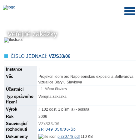
Veřejné zakázky
ČÍSLO JEDNACÍ:
VZ/S33/06
Instance
I.
Věc
Projekční dom pro Napoleonskou expozici a Softwarová
vizualice Bitvy u Slavkova
Účastníci
Město Slavkov
Typ správního
Veřejná zakázka
řízení
Výrok
§ 102 odst. 1 písm. a) - pokuta
Rok
2006
Související
VZ/S33/06
rozhodnutí
2R 049,050/06-Šp
Dokumenty
pis30778.pdf
110 KB