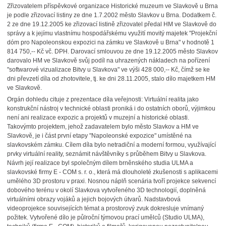
Zřizovatelem příspěvkové organizace Historické muzeum ve Slavkově u Brna
je podle zřizovací listiny ze dne 1.7.2002 město Slavkov u Brna. Dodatkem č.
2 ze dne 19.12.2005 ke zřizovací listině zřizovatel předal HM ve Slavkově do
správy a k jejímu vlastnímu hospodářskému využití movitý majetek "Projekční
dóm pro Napoleonskou expozici na zámku ve Slavkově u Brna" v hodnotě 1
814 750,-- Kč vč. DPH. Darovací smlouvou ze dne 19.12.2005 město Slavkov
darovalo HM ve Slavkově svůj podíl na uhrazených nákladech na pořízení
"softwarové vizualizace Bitvy u Slavkova" ve výši 428 000,-- Kč, čímž se ke
dni převzetí díla od zhotovitele, tj. ke dni 28.11.2005, stalo dílo majetkem HM
ve Slavkově.
Orgán dohledu cituje z prezentace díla veřejnosti: Virtuální realita jako
konstrukční nástroj v technické oblasti proniká i do ostatních oborů, výjimkou
není ani realizace expozic a projektů v muzejní a historické oblasti.
Takovýmto projektem, jehož zadavatelem bylo město Slavkov a HM ve
Slavkově, je i část první etapy "Napoleonské expozice" umístěné na
slavkovském zámku. Cílem díla bylo netradiční a moderní formou, využívající
prvky virtuální reality, seznámit návštěvníky s průběhem Bitvy u Slavkova.
Návrh její realizace byl společným dílem brněnského studia ULMA a
slavkovské firmy E - COM s. r. o., která má dlouholeté zkušenosti s aplikacemi
umělého 3D prostoru v praxi. Nosnou náplň scenária tvoří projekce sekvencí
dobového terénu v okolí Slavkova vytvořeného 3D technologií, doplněná
virtuálními obrazy vojáků a jejich bojových útvarů. Nadstavbová
videoprojekce souvisejících témat a prostorový zvuk dokresluje vnímaný
požitek. Vytvořené dílo je půlroční týmovou prací umělců (Studio ULMA),