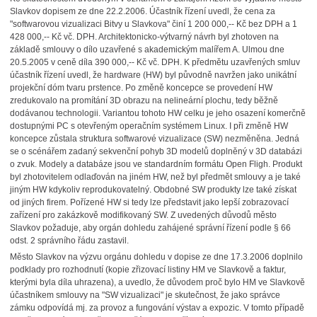
Slavkov dopisem ze dne 22.2.2006. Účastník řízení uvedl, že cena za
"softwarovou vizualizaci Bitvy u Slavkova" činí 1 200 000,-- Kč bez DPH a 1
428 000,-- Kč vč. DPH. Architektonicko-výtvarný návrh byl zhotoven na
základě smlouvy o dílo uzavřené s akademickým malířem A. Ulmou dne
20.5.2005 v ceně díla 390 000,-- Kč vč. DPH. K předmětu uzavřených smluv
účastník řízení uvedl, že hardware (HW) byl původně navržen jako unikátní
projekční dóm tvaru prstence. Po změně koncepce se provedení HW
zredukovalo na promítání 3D obrazu na nelineární plochu, tedy běžně
dodávanou technologii. Variantou tohoto HW celku je jeho osazení komerčně
dostupnými PC s otevřeným operačním systémem Linux. I při změně HW
koncepce zůstala struktura softwarové vizualizace (SW) nezměněna. Jedná
se o scénářem zadaný sekvenční pohyb 3D modelů doplněný v 3D databázi
o zvuk. Modely a databáze jsou ve standardním formátu Open Fligh. Produkt
byl zhotovitelem odlaďován na jiném HW, než byl předmět smlouvy a je také
jiným HW kdykoliv reprodukovatelný. Obdobné SW produkty lze také získat
od jiných firem. Pořízené HW si tedy lze představit jako lepší zobrazovací
zařízení pro zakázkově modifikovaný SW. Z uvedených důvodů město
Slavkov požaduje, aby orgán dohledu zahájené správní řízení podle § 66
odst. 2 správního řádu zastavil.
Město Slavkov na výzvu orgánu dohledu v dopise ze dne 17.3.2006 doplnilo
podklady pro rozhodnutí (kopie zřizovací listiny HM ve Slavkově a faktur,
kterými byla díla uhrazena), a uvedlo, že důvodem proč bylo HM ve Slavkově
účastníkem smlouvy na "SW vizualizaci" je skutečnost, že jako správce
zámku odpovídá mj. za provoz a fungování výstav a expozic. V tomto případě