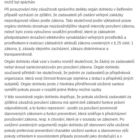
nichž byl spáchán.
Při posuzování míry závažnosti správního deliktu orgán dohledu v šetřeném
případě vycházel ze zjištění, že zadavatelé při zadání veřejné zakázky
nepostupovali vůbec podle zákona. Tato skutečnost podle výkladové praxe
orgánu dohledu dosahuje nejzávažnějšího stupně intenzity porušení zákona,
neboť bylo zcela vyloučeno soutěžní prostředí, které je základním
předpokladem dosažení efektivního vynakládání veřejných prostředků a
prostředkem k realizaci základních atributů zákona uvedených v § 25 odst. 1
zákona, tj. zásady stejného zacházení, zákazu diskriminace a
transparentnosti.
Orgán dohledu však vzal v úvahu rovněž skutečnost, že žádný ze zadavatelů
nebyl dosud sankcionalizován pro porušení zákona. Orgán dohledu
současně přihlédl i ke skutečnosti, že jedním ze zadavatelů je příspěvková
organizace, která svoji činnost financuje zejména z dotací a příspěvků jiných
subjektů. Orgán dohledu proto z hlediska přiměřenosti uložené sankce
vyměřil pokutu pouze v rozpětí jedné třetiny možné sazby.
V této souvislosti orgán dohledu doplňuje, že pokuta uložená zadavateli za
zjištěná závažná porušení zákona má splnit dvě základní funkce právní
odpovědnosti, a to funkci represivní - postih za porušení povinností
stanovených zákonem a funkci preventivní, která směřuje k předcházení
porušování zákona, resp. k chování, které je v souladu se zákonem. Po
uvážení uvedených argumentů orgán dohledu při stanovení výše uložené
pokuty preferoval preventivní charakter uložení sankce a stanovenou výši
pokuty vzhledem k souvislostem případu posoudil jako dostačující a s