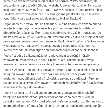
nemělo ve svém rozpočtu celou částku na pořízení "SW vizualizace", ale
pouze dotaci z prostředků Jihomoravského kraje ve výši 1 milion Kč, což byl
také podíl HM ve Slavkově na úhradě "SW vizualizace". Cenu dokrylo město
Slavkov, jako zřizovatel muzea, přičemž vydané prostředky byly následně
vypořádány darovací smlouvou do majetku HM ve Slavkově.
Orgán dohledu přezkoumal na základě § 96 a následujících zákona případ
ve všech vzájemných souvislostech a po zhodnocení všech podkladů
předložených účastníky řízení a na základě vlastního zjištění konstatuje, že
město Slavkov a HM ve Slavkově při uzavírání smluv o dílo na "projekční dóm
pro Napoleonskou expozici na zámku ve Slavkově u Brna" a na "softwarovou
vizualizaci Bitvy u Slavkova" nepostupovaly v souladu se zákonem. Ke
svému rozhodnutí uvádí orgán dohledu následující rozhodné skutečnosti.
Podle § 2 odst. 2 zákona může být zadavatelem společně i několik
zadavatelů uvedených v § 2 odst. 1 písm. a) a b) zákona, mají-li svoje
vzájemná práva a povinnosti a vztahy k třetím osobám smluvně upraveny.
Podle § 25 odst. 1 zákona je zadavatel povinen zadat nadlimitní i podlimitní
veřejnou zakázku (§ 14 a 15 zákona) v zadávacím řízení, pokud zákon
nestanoví jinak, přičemž podle § 10 odst. 1 zákona se zadávacím řízením
rozumí postup, který musí zadavatel dodržet při zadávání veřejné zakázky do
uzavření smlouvy s dodavatelem.
Podle § 18 odst. 1 až 3 zákona je pro postup zadavatele při zadávání
veřejných zakázek rozhodující předpokládaná cena předmětu veřejné
zakázky neobsahující DPH. Je-li předmět veřejné zakázky rozdělen na části,
je pro určení jeho předpokládané ceny rozhodující součet předpokládaných