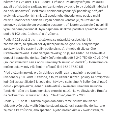
návazně v § 25 odst. 1 a § 10 odst. 1 zákona. Pokud by veřejnou zakázku
zadali v příslušném zadávacím řízení, nelze vyloučit, že by obdrželi nabídky i
od další dodavatelů, kteří mohli nabídnout výhodnější podmínky, než jaké
vyplynuly z uzavřených smluv. Z uvedeného důvodu tento postup mohl
ovlivnit i hodnocení nabídek. Orgán dohledu konstatuje, že uzavřením
smlouvy s dodavatelem vybraným postupem, při kterém zadavatelé nesplnili
výše uvedené povinnosti, byla naplněna skutková podstata správního deliktu
podle § 102 odst. 1 písm. a) a b) zákona.
Podle § 102 odst. 2 písm. a) zákona se právnické osobě, která je
zadavatelem, za správní delikty uloží pokuta do výše 5 % ceny veřejné
zakázky, jde-li o správní delikt podle písm. a), b) nebo d) citovaného
ustanovení zákona. Cena veřejné zakázky, při jejímž zadání se zadavatelé
dopustili správního deliktu, činí v šetřeném případě 3 242 750,00 Kč vč. DPH
(součet smluvních cen z obou uzavřených smluv, vč. dodatků). Horní hranice
možné pokuty tedy v šetřeném případě činí 162 137,50 Kč.
Před uložením pokuty orgán dohledu ověřil, zda je naplněna podmínka
uvedená v § 105 odst. 3 zákona, a to, že řízení o uložení pokuty za protiprávní
jednání lze zahájit do 5 let ode dne, kdy bylo spácháno. V šetřeném případě
došlo k protiprávnímu jednání zadavatelů v okamžiku uzavření smluv na
"projekční dóm pro Napoleonskou expozici na zámku ve Slavkově u Brna" a
na "softwarovou vizualizaci Bitvy u Slavkova", dne 21.9.2005.
Podle § 105 odst. 1 zákona orgán dohledu v rámci správního uvážení
ohledně výše pokuty přihlédne ke stupni závažnosti správního deliktu, a to
zejména ke způsobu jeho spáchání a jeho následkům a k okolnostem, za