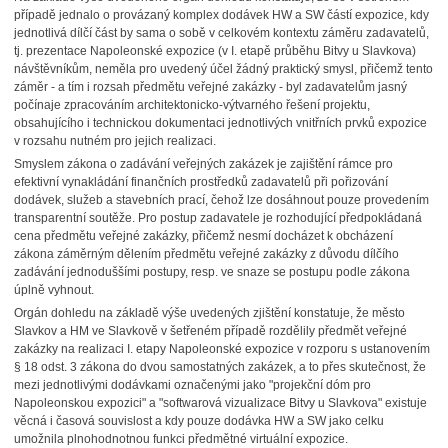
případě jednalo o provázaný komplex dodávek HW a SW částí expozice, kdy
jednotlivá dílčí část by sama o sobě v celkovém kontextu záměru zadavatelů,
tj. prezentace Napoleonské expozice (v I. etapě průběhu Bitvy u Slavkova)
návštěvníkům, neměla pro uvedený účel žádný praktický smysl, přičemž tento
záměr - a tím i rozsah předmětu veřejné zakázky - byl zadavatelům jasný
počínaje zpracováním architektonicko-výtvarného řešení projektu,
obsahujícího i technickou dokumentaci jednotlivých vnitřních prvků expozice
v rozsahu nutném pro jejich realizaci.
Smyslem zákona o zadávání veřejných zakázek je zajištění rámce pro
efektivní vynakládání finančních prostředků zadavatelů při pořizování
dodávek, služeb a stavebních prací, čehož lze dosáhnout pouze provedením
transparentní soutěže. Pro postup zadavatele je rozhodující předpokládaná
cena předmětu veřejné zakázky, přičemž nesmí docházet k obcházení
zákona záměrným dělením předmětu veřejné zakázky z důvodu dílčího
zadávání jednoduššími postupy, resp. ve snaze se postupu podle zákona
úplně vyhnout.
Orgán dohledu na základě výše uvedených zjištění konstatuje, že město
Slavkov a HM ve Slavkově v šetřeném případě rozdělily předmět veřejné
zakázky na realizaci I. etapy Napoleonské expozice v rozporu s ustanovením
§ 18 odst. 3 zákona do dvou samostatných zakázek, a to přes skutečnost, že
mezi jednotlivými dodávkami označenými jako "projekční dóm pro
Napoleonskou expozici" a "softwarová vizualizace Bitvy u Slavkova" existuje
věcná i časová souvislost a kdy pouze dodávka HW a SW jako celku
umožnila plnohodnotnou funkci předmětné virtuální expozice.