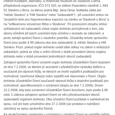
Petrem Kostíkem, starostou, a Historické muzeum ve Slavkově u Brna,
příspěvková organizace, IČO 373 320, se sídlem Palackého náměstí 1, 684
01 Slavkov u Brna, za kterou jedná Mgr. Jana Omar, ředitelka (dále jen
"město Slavkov" a "HM Slavkov" nebo "zadavatelé") - při uzavírání smluv na
"projekční dóm pro Napoleonskou expozici na zámku ve Slavkově u Brna" a
na "softwarovou vizualizaci Bitvy u Slavkova". Po posouzení obsahu smluv
vyžádaných od zadavatelů získal orgán dohledu pochybnosti o tom, zda
úkony učiněné při jejich uzavírání byly učiněny v souladu se zákonem, a
proto zahájil správní řízení z vlastního podnětu. Účastníky tohoto správního
řízení jsou podle § 99 zákona oba dva zadavatelé, tj. město Slavkov a HM
Slavkov. Pozn. pokud orgán dohledu uvádí dále odkaz na zákon o veřejných
zakázkách, jedná se vždy o znění účinné v době provedení úkonu orgánu
dohledu nebo v době provedení jednotlivých úkonů zadavatelů.
Zahájení správního řízení oznámil orgán dohledu účastníkům řízení dopisem
ze dne 7.2.2006, ve kterém je seznámil s předběžnými výsledky šetření a
současně jim stanovil lhůty, ve kterých se mohli vyjádřit k podkladům pro
rozhodnutí, navrhnout důkazy nebo vyjádřit své stanovisko v řízení. Orgán
dohledu účastníkům řízení současně stanovil lhůtu k doplnění podkladů pro
rozhodnutí, specifikovaných v oznámení (dopis ze dne 7.2.2006). Dnem
15.2.2006, kdy bylo oznámení účastníkům řízení doručeno, bylo podle § 96
odst. 2 zákona zahájeno správní řízení ve věci přezkoumávání úkonů
zadavatelů orgánem dohledu. Oba účastníci řízení požádali o nahlédnutí do
spisu, což jim bylo umožněno dne 27.2.2006 (viz protokol o nahlížení
založený ve spisu správního řízení).
Ke skutečnostem uvedeným v oznámení o zahájení řízení se vyjádřilo město