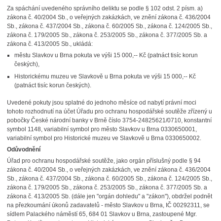
Za spáchání uvedeného správního deliktu se podle § 102 odst. 2 písm. a)
zákona č. 40/2004 Sb., o veřejných zakázkách, ve znění zákona č. 436/2004
Sb., zákona č. 437/2004 Sb., zákona č. 60/2005 Sb., zákona č. 124/2005 Sb.,
zákona č. 179/2005 Sb., zákona č. 253/2005 Sb., zákona č. 377/2005 Sb. a
zákona č. 413/2005 Sb., ukládá:
městu Slavkov u Brna pokuta ve výši 15 000,-- Kč (patnáct tisíc korun
českých),
Historickému muzeu ve Slavkově u Brna pokuta ve výši 15 000,-- Kč
(patnáct tisíc korun českých).
Uvedené pokuty jsou splatné do jednoho měsíce od nabytí právní moci
tohoto rozhodnutí na účet Úřadu pro ochranu hospodářské soutěže zřízený u
pobočky České národní banky v Brně číslo 3754-24825621/0710, konstantní
symbol 1148, variabilní symbol pro město Slavkov u Brna 0330650001,
variabilní symbol pro Historické muzeu ve Slavkově u Brna 0330650002.
Odůvodnění
Úřad pro ochranu hospodářské soutěže, jako orgán příslušný podle § 94
zákona č. 40/2004 Sb., o veřejných zakázkách, ve znění zákona č. 436/2004
Sb., zákona č. 437/2004 Sb., zákona č. 60/2005 Sb., zákona č. 124/2005 Sb.,
zákona č. 179/2005 Sb., zákona č. 253/2005 Sb., zákona č. 377/2005 Sb. a
zákona č. 413/2005 Sb. (dále jen "orgán dohledu" a "zákon"), obdržel podnět
na přezkoumání úkonů zadavatelů - město Slavkov u Brna, IČ 00292311, se
sídlem Palackého náměstí 65, 684 01 Slavkov u Brna, zastoupené Mgr.