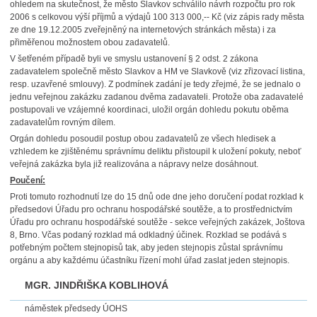
ohledem na skutečnost, že město Slavkov schválilo návrh rozpočtu pro rok
2006 s celkovou výší příjmů a výdajů 100 313 000,-- Kč (viz zápis rady města
ze dne 19.12.2005 zveřejněný na internetových stránkách města) i za
přiměřenou možnostem obou zadavatelů.
V šetřeném případě byli ve smyslu ustanovení § 2 odst. 2 zákona
zadavatelem společně město Slavkov a HM ve Slavkově (viz zřizovací listina,
resp. uzavřené smlouvy). Z podmínek zadání je tedy zřejmé, že se jednalo o
jednu veřejnou zakázku zadanou dvěma zadavateli. Protože oba zadavatelé
postupovali ve vzájemné koordinaci, uložil orgán dohledu pokutu oběma
zadavatelům rovným dílem.
Orgán dohledu posoudil postup obou zadavatelů ze všech hledisek a
vzhledem ke zjištěnému správnímu deliktu přistoupil k uložení pokuty, neboť
veřejná zakázka byla již realizována a nápravy nelze dosáhnout.
Poučení:
Proti tomuto rozhodnutí lze do 15 dnů ode dne jeho doručení podat rozklad k
předsedovi Úřadu pro ochranu hospodářské soutěže, a to prostřednictvím
Úřadu pro ochranu hospodářské soutěže - sekce veřejných zakázek, Joštova
8, Brno. Včas podaný rozklad má odkladný účinek. Rozklad se podává s
potřebným počtem stejnopisů tak, aby jeden stejnopis zůstal správnímu
orgánu a aby každému účastníku řízení mohl úřad zaslat jeden stejnopis.
MGR. JINDŘIŠKA KOBLIHOVÁ
náměstek předsedy ÚOHS