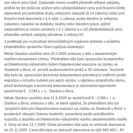
cen všech jeho částí. Zadavatel nesmí rozdělit předmět veřejné zakázky,
jestliže by tím došlo ke snížení jeho předpokládané ceny pod finanční limity
stanovené pro jednotlivé druhy veřejných zakázek (§ 14 zákona) nebo pod
finanční limit stanovený v § 6 odst. 1 zákona, podle kterého je veřejnou
zakázkou zakázka na dodávky, služby nebo stavební práce, jejímž
zadavatelem je osoba uvedená v § 2 zákona a u níž předpokládaná cena
předmětu veřejné zakázky přesáhne 2 miliony Kč.
Z podkladů pro rozhodnutí shromážděných orgánem dohledu v průběhu
předmětného správního řízení vyplývá následující.
Město Slavkov uzavřelo dne 20.5.2005 smlouvu o dílo s akademickým
malířem Alexandrem Ulmou. Předmětem díla bylo zpracování kompletního
architektonicko-výtvarného řešení Napoleonské expozice na zámku ve
Slavkově u Brna, vč. použití audovizuálních prvků a 3D simulace. Součástí
díla bylo mj. zpracování technické dokumentace jednotlivých vnitřních prvků
expozice v rozsahu nutném pro jejich výrobu, s výjimkou projekčního domu,
jehož technologie a technická dokumentace je obchodním tajemstvím
společnosti E - COM s. r. o., Slavkov u Brna.
Město Slavkov uzavřelo dne 21.9.2005 se společností E - COM s. r. o.,
Slavkov u Brna, smlouvu o dílo, ze které vyplývá, že předmětem díla byl
"projekční dóm pro Napoleonskou expozici na zámku ve Slavkově u Brna" v
prostorách stávající Galerie Austerlitz, provedený podle položkového
rozpočtu a doplňku architektonicko-výtvarného návrhu akademického malíře
A. Ulmy ze dne 15.7.2005. Doba provedení díla byla ve smlouvě stanovena
do 25.11.2005. Cena díla byla ve smlouvě stanovena ve výši 980 000,-- Kč