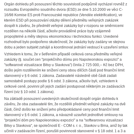
Orgán dohledu při posouzení těchto souvislostí podpůrně vycházel rovněž z
rozsudku Evropského soudního dvora (ESD) ze dne 5.10.2000 ve věci C-
16/98 Komise ES proti Francouzské republice (Vendée elektrification), ve
kterém ESD při posuzování otázky dělení předmětu veřejných zakázek
dospěl k závěru, že předmět veřejné zakázky byl v rozporu se směrnicemi
rozdělen na několik částí, ačkoliv prováděné práce byly vzájemně
propojitelné a měly stejnou ekonomickou i technickou funkci. Uvedené
rozhodnutí bylo podpořeno skutečností, že zakázky byly zadány ve stejnou
dobu a jeden subjekt zahájil a koordinoval jednání vedoucí k uzavření smluv.
Vzhledem k tomu, že v šetřeném případě celková cena předmětu veřejné
zakázky (tj. součet cen "projekčního dómu pro Napoleonskou expozici" a
"softwarové vizualizace Bitvy u Slavkova") činila 2 725 000,-- Kč bez DPH,
došlo jejím rozdělením ke snížení ceny obou dílčích částí pod finanční limit
stanovený v § 6 odst. 1 zákona. Zadavatelé následně obě části zadali
samostatně postupy podle § 6 odst. 3 zákona, ačkoliv byli, vzhledem k
celkové ceně, povinni při jejich zadání postupovat některým ze zadávacích
řízení (viz § 10 odst. 1 zákona).
Na základě posouzení uvedených skutečností dospěl orgán dohledu k
závěru, že oba zadavatelé tím, že rozdělili předmět veřejné zakázky na dvě
části, čímž došlo ke snížení jeho předpokládané ceny pod finanční limit
stanovený v § 6 odst. 1 zákona, a návazně uzavřeli jednotlivé smlouvy na
"projekční dóm pro Napoleonskou expozici" a na "softwarovou vizualizaci
Bitvy u Slavkova", se společností E - COM s. r. o., Slavkov u Brna, aniž by tak
učinili v zadávacím řízení, porušili povinnosti stanovené v § 18 odst. 1 a 3 a