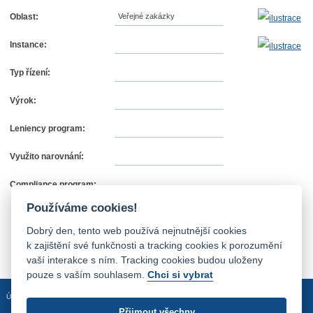
Oblast:
Veřejné zakázky
Instance:
Typ řízení:
Výrok:
Leniency program:
Využito narovnání:
Compliance program:
Používáme cookies!
Dobrý den, tento web používá nejnutnější cookies
k zajištění své funkčnosti a tracking cookies k porozumění
vaší interakce s ním. Tracking cookies budou uloženy
pouze s vaším souhlasem.
Chci si vybrat
Úvodní stránka
Mapa stránek
Prohlášení o přístupnosti
Přijmout všechny