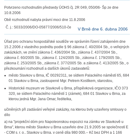
Potvrzeno rozhodnutím předsedy ÚOHS čj. 2R 049, 050/06- Šp ze dne
10.8.2006
Obě rozhodnutí nabyla právní moci dne 11.8.2006
Č. j.: S033/2006/DO-05877/2006/510-če
V Brně dne 6. dubna 2006
Úřad pro ochranu hospodářské soutěže ve správním řízení zahájeném dne
15.2.2006 z vlastního podnětu podle § 96 zákona č. 40/2004 Sb., o veřejných
zakázkách, ve znění zákona č. 436/2004 Sb., zákona č. 437/2004 Sb.,
zákona č. 60/2005 Sb., zákona č. 124/2005 Sb., zákona č. 179/2005 Sb.,
zákona č. 253/2005 Sb., zákona č. 377/2005 Sb. a zákona č. 413/2005 Sb., o
přezkoumání rozhodnutí a dalších úkonů zadavatelů:
město Slavkov u Brna, IČ 00292311, se sídlem Palackého náměstí 65, 684
01 Slavkov u Brna, zastoupené Mgr. Petrem Kostíkem, starostou,
Historické muzeum ve Slavkově u Brna, příspěvková organizace, IČO 373
320, se sídlem Palackého náměstí 1 (zámek), 684 01 Slavkov u Brna, za
kterou jedná Mgr. Jana Omar, ředitelka,
učiněných při zadávání veřejné zakázky, na kterou bvly uzavřeny smlouvy o
dílo
a) na "projekční dóm pro Napoleonskou expozici na zámku ve Slavkově u
Brna", kterou město Slavkov u Brna uzavřelo dne 21.9.2005 se společností E
- COM s. r. o., Slavkov u Brna, v ceně díla 980 000,-- Kč bez DPH a 1 166