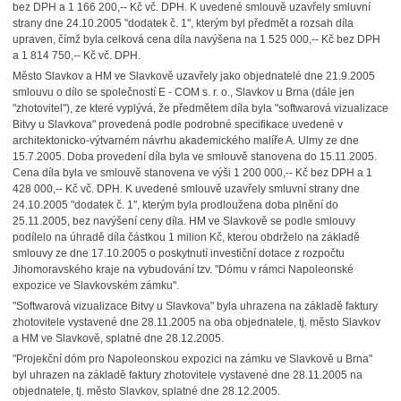
bez DPH a 1 166 200,-- Kč vč. DPH. K uvedené smlouvě uzavřely smluvní
strany dne 24.10.2005 "dodatek č. 1", kterým byl předmět a rozsah díla
upraven, čímž byla celková cena díla navýšena na 1 525 000,-- Kč bez DPH
a 1 814 750,-- Kč vč. DPH.
Město Slavkov a HM ve Slavkově uzavřely jako objednatelé dne 21.9.2005
smlouvu o dílo se společností E - COM s. r. o., Slavkov u Brna (dále jen
"zhotovitel"), ze které vyplývá, že předmětem díla byla "softwarová vizualizace
Bitvy u Slavkova" provedená podle podrobné specifikace uvedené v
architektonicko-výtvarném návrhu akademického malíře A. Ulmy ze dne
15.7.2005. Doba provedení díla byla ve smlouvě stanovena do 15.11.2005.
Cena díla byla ve smlouvě stanovena ve výši 1 200 000,-- Kč bez DPH a 1
428 000,-- Kč vč. DPH. K uvedené smlouvě uzavřely smluvní strany dne
24.10.2005 "dodatek č. 1", kterým byla prodloužena doba plnění do
25.11.2005, bez navýšení ceny díla. HM ve Slavkově se podle smlouvy
podílelo na úhradě díla částkou 1 milion Kč, kterou obdrželo na základě
smlouvy ze dne 17.10.2005 o poskytnutí investiční dotace z rozpočtu
Jihomoravského kraje na vybudování tzv. "Dómu v rámci Napoleonské
expozice ve Slavkovském zámku".
"Softwarová vizualizace Bitvy u Slavkova" byla uhrazena na základě faktury
zhotovitele vystavené dne 28.11.2005 na oba objednatele, tj. město Slavkov
a HM ve Slavkově, splatné dne 28.12.2005.
"Projekční dóm pro Napoleonskou expozici na zámku ve Slavkově u Brna"
byl uhrazen na základě faktury zhotovitele vystavené dne 28.11.2005 na
objednatele, tj. město Slavkov, splatné dne 28.12.2005.