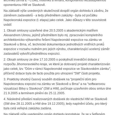
techniků (firma E - COM), historiků a filmařů, korigovanou nezastupitelnou
oponenturou HM ve Slavkově.
Na základě výše uvedených skutečností dospěl orgán dohledu k závěru, že
záměrem zadavatelů - a tedy předmětem zakázky - byla od počátku
Napoleonská expozice (I. etapa) jako celek. Jako důkazy v této souvislosti
uvádí:
1. Obsah smlouvy uzavřené dne 20.5.2005 s akademickým malířem
Alexandrem Ulmou, jejímž předmětem bylo mj. zpracování kompletního
architektonicko-výtvarného řešení Napoleonské expozice na zámku ve
Slavkově u Brna, vč. technické dokumentace jednotlivých vnitřních prvků
expozice v rozsahu nutném pro jejich výrobu, charakterizující ucelený záměr
zadavatelů vytvořit předmětnou expozici.
2. Obsah smlouvy ze dne 17.10.2005 o poskytnutí investiční dotace z
rozpočtu Jihomoravského kraje, ve které je dotovaný projekt charakterizován
jako celek, tzv. "Dóm v rámci Napoleonské expozice ve Slavkovském zámku",
přičemž dotace byla de facto použita pro uhrazení "SW" části projektu.
3. Prakticky shodný časový souběh dodávek na "projekční dóm pro
Napoleonskou expozici na zámku ve Slavkově u Brna" a na "softwarovou
vizualizaci Bitvy u Slavkova" (SW a HW), počínaje uzavřením obou smluv dne
21.9.2005 a termínem plnění do 25.11.2005.
4. Následné předání realizovaných dodávek do vlastnictví HM ve Slavkově
(SW dne 28.11.2005 a HW dne 19.12.2005), tedy naplnění účelu, pro který
byla celá veřejná zakázka zadána.
Na základě výše uvedeného orgán dohledu konstatuje, že se v šetřeném