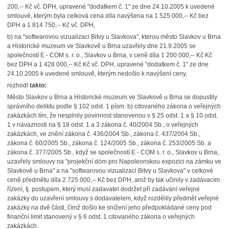
200,-- Kč vč. DPH, upravené "dodatkem č. 1" ze dne 24.10.2005 k uvedené
smlouvě, kterým byla celková cena díla navýšena na 1 525 000,-- Kč bez
DPH a 1 814 750,-- Kč vč. DPH,
b) na "softwarovou vizualizaci Bitvy u Slavkova", kterou město Slavkov u Brna
a Historické muzeum ve Slavkově u Brna uzavřely dne 21.9.2005 se
společností E - COM s. r. o., Slavkov u Brna, v ceně díla 1 200 000,-- Kč Kč
bez DPH a 1 428 000,-- Kč Kč vč. DPH, upravené "dodatkem č. 1" ze dne
24.10.2005 k uvedené smlouvě, kterým nedošlo k navýšení ceny,
rozhodl
ta
kto:
Město Slavkov u Brna a Historické muzeum ve Slavkově u Brna se dopustily
správního deliktu podle § 102 odst. 1 písm. b) citovaného zákona o veřejných
zakázkách tím, že nesplnily povinnost stanovenou v § 25 odst. 1 a § 10 odst.
1 v návaznosti na § 18 odst. 1 a 3 zákona č. 40/2004 Sb., o veřejných
zakázkách, ve znění zákona č. 436/2004 Sb., zákona č. 437/2004 Sb.,
zákona č. 60/2005 Sb., zákona č. 124/2005 Sb., zákona č. 253/2005 Sb. a
zákona č. 377/2005 Sb., když se společností E - COM s. r. o., Slavkov u Brna,
uzavřely smlouvy na "projekční dóm pro Napoleonskou expozici na zámku ve
Slavkově u Brna" a na "softwarovou vizualizaci Bitvy u Slavkova" v celkové
ceně předmětu díla 2 725 000,-- Kč bez DPH, aniž by tak učinily v zadávacím
řízení, tj. postupem, který musí zadavatel dodržet při zadávání veřejné
zakázky do uzavření smlouvy s dodavatelem, když rozdělily předmět veřejné
zakázky na dvě části, čímž došlo ke snížení jeho předpokládané ceny pod
finanční limit stanovený v § 6 odst. 1 citovaného zákona o veřejných
zakázkách.