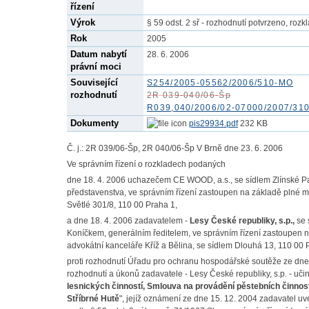
řízení
Výrok
§ 59 odst. 2 sř - rozhodnutí potvrzeno, rozk
Rok
2005
Datum nabytí
28. 6. 2006
právní moci
Související
S254/2005-05562/2006/510-MO
rozhodnutí
2R 039-040/06-Šp
R039,040/2006/02-07000/2007/31
Dokumenty
pis29934.pdf
232 KB
Č. j.: 2R 039/06-Šp, 2R 040/06-Šp V Brně dne 23. 6. 2006
Ve správním řízení o rozkladech podaných
dne 18. 4. 2006 uchazečem CE WOOD, a.s., se sídlem Zlínské Pa
představenstva, ve správním řízení zastoupen na základě plné 
Světlé 301/8, 110 00 Praha 1,
a dne 18. 4. 2006 zadavatelem -
Lesy České republiky, s.p.,
se 
Koníčkem, generálním ředitelem, ve správním řízení zastoupen n
advokátní kanceláře Kříž a Bělina, se sídlem Dlouhá 13, 110 00 
proti rozhodnutí Úřadu pro ochranu hospodářské soutěže ze dne
rozhodnutí a úkonů zadavatele - Lesy České republiky, s.p. - uči
lesnických činností, Smlouva na provádění pěstebních činnost
Stříbrné Hutě
", jejíž oznámení ze dne 15. 12. 2004 zadavatel uv