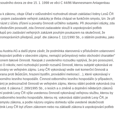
ho soudního dvora ze dne 15. 1. 1998 ve věci C 44/96 Mannesmann Anlagenbau
 k zákonu, cituje Úřad v odůvodnění rozhodnutí obsah zakládací listiny Lesů ČR
e pojem zadavatele veřejné zakázky je třeba chápat ve funkčním smyslu, tzn. že při
zet z účelu zřízení a povahy činnosti určitého subjektu. Při zkoumání otázky, zda
é především posoudit, zda činnost zadavatele slouží k uspokojování potřeb
ostupů pro zadávání veřejných zakázek pouhým poukazem na skutečnost, že
kromoprávních předpisů, popř. dle zákona č. 111/1990 Sb., o státním podniku, jako
stria AG a další plyne závěr, že podmínka stanovená v příslušném ustanovení
spokojování potřeb v obecném zájmu, nemající průmyslový nebo obchodní charakter"
onem takové činnosti. Naopak z uvedeného rozsudku vyplývá, že pro posouzení,
 či nikoliv, není rozhodující poměr rozsahů činností, kterou subjekt vykonává ve
ytovány ve veřejném zájmu. Lesy ČR vykonávají vedle své komerční činnosti a
rana proti škůdcům, hrazení bystřin, provádění meliorací…), které vykonávají v
odborného lesního hospodáře. Činnost odborného lesního hospodáře (v případech,
ám) je jednoznačně činností ve veřejném zájmu, kterou státní podnik vykonává (na
7 odst. 6 zákona č. 289/1995 Sb., o lesích a o změně a doplnění některých zákonů
tátní podnik Lesy ČR výše uvedenou činností vykonávají veřejnou službu, kterou by
st odborného lesního hospodáře, kterou mj. vykonává státní podnik Lesy ČR, je
e smyslu zákona, a podle názoru orgánu dohledu výše uvedené skutečnosti
podnik Lesy ČR byl zřízen zákonem nebo na základě zákona k uspokojování potřeb