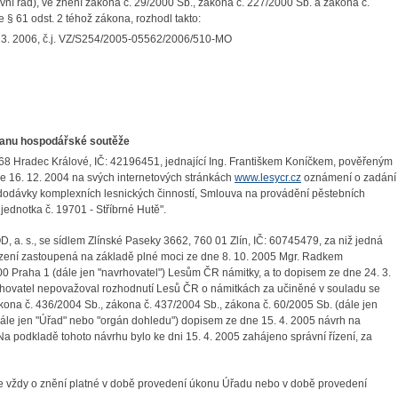
ávní řád), ve znění zákona č. 29/2000 Sb., zákona č. 227/2000 Sb. a zákona č.
 § 61 odst. 2 téhož zákona, rozhodl takto:
 3. 2006, č.j. VZ/S254/2005-05562/2006/510-MO
hranu hospodářské soutěže
 68 Hradec Králové, IČ: 42196451, jednající Ing. Františkem Koníčkem, pověřeným
dne 16. 12. 2004 na svých internetových stránkách
www.lesycr.cz
oznámení o zadání
odávky komplexních lesnických činností, Smlouva na provádění pěstebních
jednotka č. 19701 - Stříbrné Hutě".
a. s., se sídlem Zlínské Paseky 3662, 760 01 Zlín, IČ: 60745479, za niž jedná
ízení zastoupená na základě plné moci ze dne 8. 10. 2005 Mgr. Radkem
0 Praha 1 (dále jen "navrhovatel") Lesům ČR námitky, a to dopisem ze dne 24. 3.
hovatel nepovažoval rozhodnutí Lesů ČR o námitkách za učiněné v souladu se
ona č. 436/2004 Sb., zákona č. 437/2004 Sb., zákona č. 60/2005 Sb. (dále jen
ále jen "Úřad" nebo "orgán dohledu") dopisem ze dne 15. 4. 2005 návrh na
a podkladě tohoto návrhu bylo ke dni 15. 4. 2005 zahájeno správní řízení, za
se vždy o znění platné v době provedení úkonu Úřadu nebo v době provedení