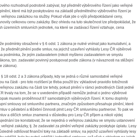
ového rozhodnutí podrobně zabýval, byl předmět výběrového řízení jako veřejné
 plnění, které má být poskytováno na základě předmětného výběrového řízení je
 veřejnou zakázkou na služby. Pokud však jde o výši předpokládané ceny,
novily celkovou cenu zakázky. Bez ohledu na tuto skutečnost lze předpokládat, že
h územních smluvních jednotek, na které se zadávací řízení vztahuje, cena
že podmínky obsažené v § 6 odst. 1 zákona je nutné vnímat jako kumulativní, a
, že předmět plnění podle smluv, na jejichž uzavření vyhlásily Lesy ČR výběrové
ěna podmínka, že jejím zadavatelem (nikoli myšleno zadavatelem ve smyslu
kona, tzn. zadavatel povinný postupovat podle zákona (v návaznosti na stěžejní
e zákona).
 § 18 odst. 2 a 3 zákona případy, kdy se jedná o různé samostatné veřejné
a části - pro toto rozlišení je třeba použít tzv. výkladové pravidlo totožnosti
veřejnou zakázku na části lze tehdy, pokud plnění v rámci jednotlivých části jedné
ČR trvaly na tom, že se v uvedeném případě nemůže jednat o jedno výběrové
naopak muselo proběhnout 87 samostatných výběrových řízení. K tomu doplnily
 kupní smlouvy od smluvního partnera, značným způsobem přesahuje plnění, které
mluv o pěstební a těžební činnosti plnit Lesy ČR smluvnímu partnerovi. To pak ve
uv a dílčích smluv znamená v důsledku pro Lesy ČR příjem a nikoli výdej
ujednání lze konstatovat, že se nejedná o veřejnou zakázku ve smyslu ustanovení
veřejné zakázky, tj. že zadavatel za plnění veřejné zakázky poskytuje úplatu. Lesy
sledně odlišovat finanční toky na základě smluv, na jejichž uzavření vyhlásily lesy