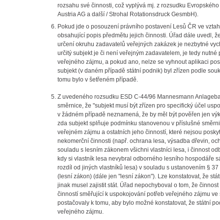
rozsahu své činnosti, což vyplývá mj. z rozsudku Evropské
Austria AG a další / Strohal Rotationsdruck GesmbH).
Pokud jde o posouzení právního postavení Lesů ČR ve vztahu
obsahující popis předmětu jejich činnosti. Úřad dále uvedl, ž
určení okruhu zadavatelů veřejných zakázek je nezbytné vychá
určitý subjekt je či není veřejným zadavatelem, je tedy nutn
veřejného zájmu, a pokud ano, nelze se vyhnout aplikaci p
subjekt (v daném případě státní podnik) byl zřízen podle sou
tomu bylo v šetřeném případě.
Z uvedeného rozsudku ESD C-44/96 Mannesmann Anlagebau Au
směrnice, že "subjekt musí být zřízen pro specifický účel u
v žádném případě neznamená, že by měl být pověřen jen výk
zda subjekt splňuje podmínku stanovenou v příslušné směrnici
veřejném zájmu a ostatních jeho činností, které nejsou posk
nekomerční činnosti (např. ochrana lesa, výsadba dřevin, och
souladu s lesním zákonem všichni vlastníci lesa, i činnost 
kdy si vlastník lesa nevybral odborného lesního hospodáře s
rozdíl od jiných vlastníků lesa) v souladu s ustanovením § 3
(lesní zákon) (dále jen "lesní zákon"). Lze konstatovat, že s
jinak musel zajistit stát. Úřad nepochyboval o tom, že činno
činností směřující k uspokojování potřeb veřejného zájmu v
postačovaly k tomu, aby bylo možné konstatovat, že státní 
veřejného zájmu.