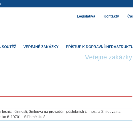
p
Legislativa
Kontakty
Čas
 SOUTĚŽ
VEŘEJNÉ ZAKÁZKY
PŘÍSTUP K DOPRAVNÍ INFRASTRUKT
Veřejné zakázky
esních činností, Smlouva na provádění pěstebních činností a Smlouva na
tka č. 19701 - Stříbrné Hutě