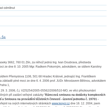
lad odmítnut
0-Šp
seky 3662, 760 01 Zlín, za něhož jedná Ing. Ivan Doubrava, předseda
moci ze dne 8. 10. 2005 Mgr. Radkem Pokorným, advokátem, se sídlem Karoliny
sídlem Přemyslova 1106, 501 68 Hradec Králové, jednající Ing. Františkem
a základě plné moci ze dne 6. 4. 2006 prof. JUDr. Miroslavem Bělinou, advokátem
Praha 1,
 29. 3. 2006, č.j. VZ/S254/2005-05562/2006/510-MO, ve věci přezkoumání
něných při zadání veřejné zakázky "
Rámcová smlouva na dodávky komplexních
í a Smlouva na provádění těžebních činností - územní jednotka č. 19701 -
eřejnil na svých internetových stránkách
www.lesycr.cz
dne 16. 12. 2004, jsem