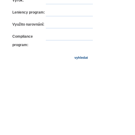
Výrok:
Leniency program:
Využito narovnání:
Compliance
program: