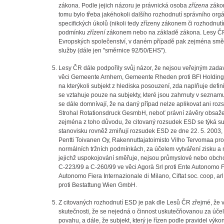
zákona. Podle jejich názoru je právnická osoba
zřízena
zákon
tomu bylo třeba jakéhokoli dalšího rozhodnutí správního orgán
specifických úkolů (nikoli tedy zřízeny zákonem či rozhodnu
podmínku
zřízení
zákonem nebo na základě zákona. Lesy ČR d
Evropských společenství, v daném případě pak zejména směr
služby (dále jen "směrnice 92/50/EHS").
Lesy ČR dále podpořily svůj názor, že nejsou veřejným zadav
věci Gemeente Arnhem, Gemeente Rheden proti BFI Holding B
na kterýkoli subjekt z hlediska posouzení, zda naplňuje defi
se vztahuje pouze na subjekty, které jsou zahrnuty v sezn
se dále domnívají, že na daný případ nelze aplikovat ani ro
Strohal Rotationsdruck GesmbH, neboť právní závěry obsažen
zejména z toho důvodu, že citovaný rozsudek ESD se týká su
stanovisku rovněž zmiňují rozsudek ESD ze dne 22. 5. 2003, č.
Pentti Toivanen Oy, Rakennuttajatoimisto Vilho Tervomaa prot
normálních tržních podmínkách, za účelem vytváření zisku a 
jejichž uspokojování směřuje, nejsou průmyslové nebo obcho
C-223/99 a C-260/99 ve věci Agorà Srl proti Ente Autonomo Fi
Autonomo Fiera Internazionale di Milano, Ciftat soc. coop, a
proti Bestattung Wien GmbH.
Z citovaných rozhodnutí ESD je pak dle Lesů ČR zřejmé, že vý
skutečnosti, že se nejedná o činnost uskutečňovanou za úč
povahu, a dále, že subjekt, který je řízen podle pravidel výko