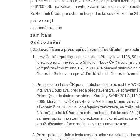
podle § 59 odst. 2 zákona č. 71/1967 Sb., o správním řízení (spr
226/2002 Sb., na základě návrhu zvláštní komise, ustavené podle
Rozhodnutí Úřadu pro ochranu hospodářské soutěže ze dne 29.
p o t v r z u j i
a podané rozklady
z a m í t á m.
O d ů v o d n ě n í
I. Zadávací řízení a prvostupňové řízení před Úřadem pro oc
Lesy České republiky, s. p., se sídlem Přemyslova 1106, 501
funkcí generálního ředitele (dále jen "Lesy ČR") uveřejnily 
veřejné zakázky ze dne 15. 12. 2004 "Rámcová smlouva na d
činností a Smlouva na provádění těžebních činností - územní 
Proti postupu Lesů ČR podala obchodní společnost CE WOOD, 
Ing. Ivan Doubrava, předseda představenstva, ve správním ř
Pokorným, advokátem, se sídlem Karoliny Světlé 301/8, 110 0
2005, kterým Lesy ČR nevyhověly. Vzhledem k tomu, že navr
zákonem č. 40/2004 Sb., o veřejných zakázkách, ve znění zák
"zákon"), podal k Úřadu pro ochranu hospodářské soutěže (d
zahájení správního řízení o přezkoumání úkonů zadavatele. N
jehož účastníky Úřad označil Lesy ČR a navrhovatele.
Pozn.: pokud je dále v textu uveden odkaz na zákon, jedná 