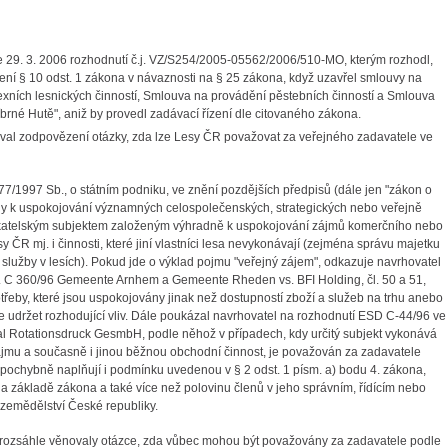
 29. 3. 2006 rozhodnutí č.j. VZ/S254/2005-05562/2006/510-MO, kterým rozhodl,
ení § 10 odst. 1 zákona v návaznosti na § 25 zákona, když uzavřel smlouvy na
ních lesnických činností, Smlouva na provádění pěstebních činností a Smlouva
íbrné Hutě", aniž by provedl zadávací řízení dle citovaného zákona.
al zodpovězení otázky, zda lze Lesy ČR považovat za veřejného zadavatele ve
77/1997 Sb., o státním podniku, ve znění pozdějších předpisů (dále jen "zákon o
dány k uspokojování významných celospolečenských, strategických nebo veřejně
katelským subjektem založeným výhradně k uspokojování zájmů komerčního nebo
ČR mj. i činnosti, které jiní vlastníci lesa nevykonávají (zejména správu majetku
služby v lesích). Pokud jde o výklad pojmu "veřejný zájem", odkazuje navrhovatel
j. C 360/96 Gemeente Arnhem a Gemeente Rheden vs. BFI Holding, čl. 50 a 51,
řeby, které jsou uspokojovány jinak než dostupností zboží a služeb na trhu anebo
je udržet rozhodující vliv. Dále poukázal navrhovatel na rozhodnutí ESD C-44/96 ve
l Rotationsdruck GesmbH, podle něhož v případech, kdy určitý subjekt vykonává
zájmu a současně i jinou běžnou obchodní činnost, je považován za zadavatele
pochybně naplňují i podmínku uvedenou v § 2 odst. 1 písm. a) bodu 4. zákona,
a základě zákona a také více než polovinu členů v jeho správním, řídícím nebo
o zemědělství České republiky.
rozsáhle věnovaly otázce, zda vůbec mohou být považovány za zadavatele podle