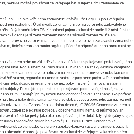
nosti, nebude možné považovat za veřejnoprávní subjekt a tím i zadavatele ve
vení Lesů ČR jako veřejného zadavatele k závěru, že Lesy ČR jsou veřejným
důvodnění rozhodnutí Úřad uvedl, že k naplnění pojmu veřejného zadavatele je
 příslušných směrnicích ES. K naplnění pojmu zadavatele podle § 2 odst. 1 písm.
právnická osoba je zřízena zákonem nebo na základě zákona za účelem
ncována převážně veřejným zadavatelem nebo je veřejnými zadavateli řízena nebo
právním, řídícím nebo kontrolním orgánu, přičemž v případě druhého bodu musí být
enou zákonem nebo na základě zákona za účelem uspokojování potřeb veřejného
Evropské unie. Podle směrnice Rady 93/36/EHS naplňuje znaky definice veřejného
čelem uspokojování potřeb veřejného zájmu, který nemá průmyslový nebo komerční
n převážně státem, regionálními nebo místními orgány nebo jinými veřejnoprávními
 řídícím nebo dozorčím orgánu je více než polovina členů jmenována státem,
ími subjekty. Pokud jde o podmínku uspokojování potřeb veřejného zájmu, ve
ejného zájmu nemající průmyslovou nebo obchodní povahu chápany jako potřeby,
 na trhu, a (jako druhá varianta) které se stát, z důvodů obecného zájmu, rozhodl
í vliv (viz rozsudek Evropského soudního dvora č.j. C 360/96 Gemeente Arnhem a
zování, zda-li zde existuje potřeba v obecném zájmu nemající průmyslový ani
právní a faktické prvky, jako okolnosti převládající v době, kdy byl dotyčný subjekt
z rozsudek Evropského soudního dvora č.j. C-18/2001 Riitta Korhonem vs.
vrhovatel, že v případě, kdy určitý subjekt vykonává částečně činnost sloužící k
žnou obchodní činnost, je považován za zadavatele veřejných zakázek v plném