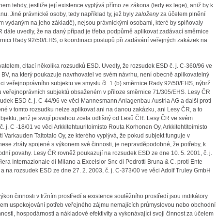
em tehdy, jestliže její existence vyplývá přímo ze zákona (tedy ex lege), aniž by k
u. Jiné právnické osoby, tedy například ty, jež byly
založeny
za účelem plnění
tím vydaným na jeho základě), nejsou právnickými osobami, které by splňovaly
ále uvedly, že na daný případ je třeba podpůrně aplikovat zadávací směrnice
nici Rady 92/50/EHS, o koordinaci postupů při zadávání veřejných zakázek na
atelem, citací několika rozsudků ESD. Uvedly, že rozsudek ESD č. j. C-360/96 ve
V, na který poukazuje navrhovatel ve svém návrhu, není obecně aplikovatelný
nici veřejnoprávního subjektu ve smyslu čl. 1 (b) směrnice Rady 92/50/EHS, nýbrž
amu veřejnoprávních subjektů obsaženém v příloze směrnice 71/305/EHS. Lesy ČR
zsudek ESD č. j. C-44/96 ve věci Mannesmann Anlagenbau Austria AG a další proti
é v tomto rozsudku nelze aplikovat ani na danou zakázku, ani Lesy ČR, a to
bjektu, jenž je svojí povahou zcela odlišný od Lesů ČR. Lesy ČR ve svém
 j. C -18/01 ve věci Arkkitehtuuritoimisto Routa Korhonen Oy, Arkkitehtitoimisto
i Varkauden Taitotalo Oy, ze kterého vyplývá, že pokud subjekt funguje v
nese ztráty spojené s výkonem své činnosti, je nepravděpodobné, že potřeby, k
dní povahy. Lesy ČR rovněž poukazují na rozsudek ESD ze dne 10. 5. 2001, č. j.
era Internazionale di Milano a Excelsior Snc di Pedrotti Bruna & C. proti Ente
rl a na rozsudek ESD ze dne 27. 2. 2003, č. j. C-373/00 ve věci Adolf Truley GmbH
kon činnosti v tržním prostředí a existence soutěžního prostředí jsou indikátory
elem uspokojování potřeb veřejného zájmu nemajících průmyslovou nebo obchodní
nnosti, hospodárnosti a nákladové efektivity a vykonávající svoji činnost za účelem