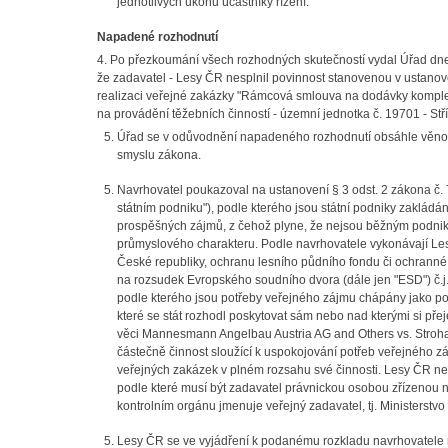
jednotlivých úkonů účastníky řízení.
Napadené rozhodnutí
4. Po přezkoumání všech rozhodných skutečností vydal Úřad dne
že zadavatel - Lesy ČR nesplnil povinnost stanovenou v ustanov
realizaci veřejné zakázky "Rámcová smlouva na dodávky komplex
na provádění těžebních činností - územní jednotka č. 19701 - Stř
Úřad se v odůvodnění napadeného rozhodnutí obsáhle věnov
smyslu zákona.
Navrhovatel poukazoval na ustanovení § 3 odst. 2 zákona č. 
státním podniku"), podle kterého jsou státní podniky zaklá
prospěšných zájmů, z čehož plyne, že nejsou běžným podni
průmyslového charakteru. Podle navrhovatele vykonávají Lesy 
České republiky, ochranu lesního půdního fondu či ochranné 
na rozsudek Evropského soudního dvora (dále jen "ESD") č.
podle kterého jsou potřeby veřejného zájmu chápány jako pot
které se stát rozhodl poskytovat sám nebo nad kterými si pře
věci Mannesmann Angelbau Austria AG and Others vs. Stroha
částečně činnost sloužící k uspokojování potřeb veřejného 
veřejných zakázek v plném rozsahu své činnosti. Lesy ČR ne
podle které musí být zadavatel právnickou osobou zřízenou n
kontrolním orgánu jmenuje veřejný zadavatel, tj. Ministerstv
Lesy ČR se ve vyjádření k podanému rozkladu navrhovatele 