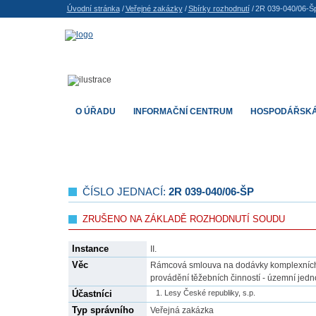
Úvodní stránka
/
Veřejné zakázky
/
Sbírky rozhodnutí
/
2R 039-040/06-Š
O ÚŘADU
INFORMAČNÍ CENTRUM
HOSPODÁŘSKÁ
ČÍSLO JEDNACÍ:
2R 039-040/06-ŠP
ZRUŠENO NA ZÁKLADĚ ROZHODNUTÍ SOUDU
Instance
II.
Věc
Rámcová smlouva na dodávky komplexních l
provádění těžebních činností - územní jedno
Účastníci
Lesy České republiky, s.p.
Typ správního
Veřejná zakázka