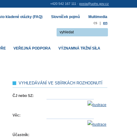
+420 542 167 111 ·
posta@uohs.gov.cz
to kladené otázky (FAQ)
Slovníček pojmů
Multimedia
cs
|
en
UŘE
VEŘEJNÁ PODPORA
VÝZNAMNÁ TRŽNÍ SÍLA
VYHLEDÁVÁNÍ VE SBÍRKÁCH ROZHODNUTÍ
ČJ nebo SZ:
Věc:
Účastník: