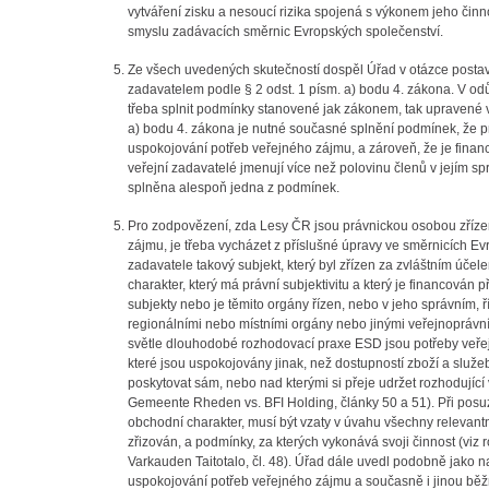
vytváření zisku a nesoucí rizika spojená s výkonem jeho čin
smyslu zadávacích směrnic Evropských společenství.
Ze všech uvedených skutečností dospěl Úřad v otázce posta
zadavatelem podle § 2 odst. 1 písm. a) bodu 4. zákona. V o
třeba splnit podmínky stanovené jak zákonem, tak upravené v
a) bodu 4. zákona je nutné současné splnění podmínek, že 
uspokojování potřeb veřejného zájmu, a zároveň, že je fina
veřejní zadavatelé jmenují více než polovinu členů v jejím s
splněna alespoň jedna z podmínek.
Pro zodpovězení, zda Lesy ČR jsou právnickou osobou zříz
zájmu, je třeba vycházet z příslušné úpravy ve směrnicích 
zadavatele takový subjekt, který byl zřízen za zvláštním ú
charakter, který má právní subjektivitu a který je financová
subjekty nebo je těmito orgány řízen, nebo v jeho správním,
regionálními nebo místními orgány nebo jinými veřejnoprávn
světle dlouhodobé rozhodovací praxe ESD jsou potřeby veř
které jsou uspokojovány jinak, než dostupností zboží a služeb
poskytovat sám, nebo nad kterými si přeje udržet rozhodujíc
Gemeente Rheden vs. BFI Holding, články 50 a 51). Při posu
obchodní charakter, musí být vzaty v úvahu všechny relevantní 
zřizován, a podmínky, za kterých vykonává svoji činnost (vi
Varkauden Taitotalo, čl. 48). Úřad dále uvedl podobně jako na
uspokojování potřeb veřejného zájmu a současně i jinou bě