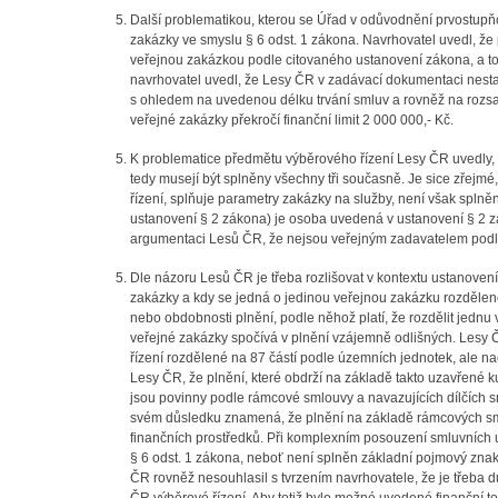
Další problematikou, kterou se Úřad v odůvodnění prvostupň
zakázky ve smyslu § 6 odst. 1 zákona. Navrhovatel uvedl, že
veřejnou zakázkou podle citovaného ustanovení zákona, a to
navrhovatel uvedl, že Lesy ČR v zadávací dokumentaci nesta
s ohledem na uvedenou délku trvání smluv a rovněž na rozsa
veřejné zakázky překročí finanční limit 2 000 000,- Kč.
K problematice předmětu výběrového řízení Lesy ČR uvedly, 
tedy musejí být splněny všechny tři současně. Je sice zřejmé
řízení, splňuje parametry zakázky na služby, není však spln
ustanovení § 2 zákona) je osoba uvedená v ustanovení § 2 zá
argumentaci Lesů ČR, že nejsou veřejným zadavatelem podl
Dle názoru Lesů ČR je třeba rozlišovat v kontextu ustanovení
zakázky a kdy se jedná o jedinou veřejnou zakázku rozdělenou n
nebo obdobnosti plnění, podle něhož platí, že rozdělit jednu 
veřejné zakázky spočívá v plnění vzájemně odlišných. Lesy 
řízení rozdělené na 87 částí podle územních jednotek, ale 
Lesy ČR, že plnění, které obdrží na základě takto uzavřené
jsou povinny podle rámcové smlouvy a navazujících dílčích s
svém důsledku znamená, že plnění na základě rámcových sml
finančních prostředků. Při komplexním posouzení smluvních 
§ 6 odst. 1 zákona, neboť není splněn základní pojmový znak 
ČR rovněž nesouhlasil s tvrzením navrhovatele, že je třeba dů