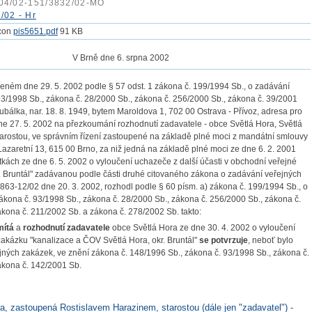
04/02-151/3832/02-MO
/02 - Hr
pis5651.pdf
91 KB
V Brně dne 6. srpna 2002
eném dne 29. 5. 2002 podle § 57 odst. 1 zákona č. 199/1994 Sb., o zadávání
93/1998 Sb., zákona č. 28/2000 Sb., zákona č. 256/2000 Sb., zákona č. 39/2001
bálka, nar. 18. 8. 1949, bytem Maroldova 1, 702 00 Ostrava - Přívoz, adresa pro
ne 27. 5. 2002 na přezkoumání rozhodnutí zadavatele - obce Světlá Hora, Světlá
arostou, ve správním řízení zastoupené na základě plné moci z mandátní smlouvy
Lazaretní 13, 615 00 Brno, za niž jedná na základě plné moci ze dne 6. 2. 2001
itkách ze dne 6. 5. 2002 o vyloučení uchazeče z další účasti v obchodní veřejné
. Bruntál" zadávanou podle části druhé citovaného zákona o zadávání veřejných
63-12/02 dne 20. 3. 2002, rozhodl podle § 60 písm. a) zákona č. 199/1994 Sb., o
ákona č. 93/1998 Sb., zákona č. 28/2000 Sb., zákona č. 256/2000 Sb., zákona č.
kona č. 211/2002 Sb. a zákona č. 278/2002 Sb. takto:
mítá
a
rozhodnutí zadavatele
obce Světlá Hora ze dne 30. 4. 2002 o vyloučení
zakázku "kanalizace a ČOV Světlá Hora, okr. Bruntál"
se potvrzuje
, neboť bylo
ných zakázek, ve znění zákona č. 148/1996 Sb., zákona č. 93/1998 Sb., zákona č.
ákona č. 142/2001 Sb.
a, zastoupená Rostislavem Harazinem, starostou (dále jen "zadavatel") -