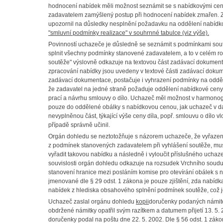
hodnocení nabídek měli možnost seznámit se s nabídkovými cena
zadavatelem zamýšlený postup při hodnocení nabídek zmařen. Z
upozornil na důsledky nesplnění požadavku na oddělení nabídk
"smluvní podmínky realizace" v souhrnné tabulce (viz výše).
Povinností uchazeče je důsledně se seznámit s podmínkami sou
splnit všechny podmínky stanovené zadavatelem, a to v celém r
soutěže" výslovně odkazuje na textovou část zadávací dokument
zpracování nabídky jsou uvedeny v textové části zadávací dokum
zadávací dokumentace, postačuje i vyhrazení podmínky na odděl
že zadavatel na jedné straně požaduje oddělení nabídkové cen
prací a návrhu smlouvy o dílo. Uchazeč měl možnost v harmonog
pouze do oddělené obálky s nabídkovou cenou, jak uchazeč v da
nevyplněnou část, týkající výše ceny díla, popř. smlouvu o dílo
případě správně učinil.
Orgán dohledu se neztotožňuje s názorem uchazeče, že vyřazen
z podmínek stanovených zadavatelem při vyhlášení soutěže, musí 
vyřadit takovou nabídku a následně i vyloučit příslušného uchaze
souvislosti orgán dohledu odkazuje na rozsudek Vrchního soudu 
stanovení hranice mezi posláním komise pro otevírání obálek s
jmenované dle § 29 odst. 1 zákona je pouze zjištění, zda nabídk
nabídek z hlediska obsahového splnění podmínek soutěže, což 
Uchazeč zaslal orgánu dohledu
kopii
doručenky podaných námitek
obdržené námitky opatřil svým razítkem a datumem přijetí 13. 5.
doručenky podal na poštu dne 22. 5. 2002. Dle § 56 odst. 1 zák