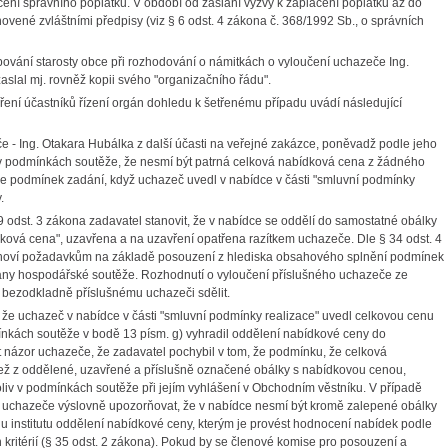
ení správního poplatku. V období od zaslání výzvy k zaplacení poplatku až do
ovené zvláštními předpisy (viz § 6 odst. 4 zákona č. 368/1992 Sb., o správních
upování starosty obce při rozhodování o námitkách o vyloučení uchazeče
Ing.
slal mj. rovněž kopii svého "organizačního řádu".
ení účastníků řízení orgán dohledu k šetřenému případu uvádí následující
e - Ing. Otakara Hubálka z další účasti na veřejné zakázce, poněvadž podle jeho
l v podmínkách soutěže, že nesmí být patrná celková nabídková cena z žádného
e podmínek zadání, když uchazeč uvedl v nabídce v části "smluvní podmínky
.
odst. 3 zákona zadavatel stanovit, že v nabídce se oddělí do samostatné obálky
ová cena", uzavřena a na uzavření opatřena razítkem uchazeče. Dle § 34 odst. 4
yhoví požadavkům na základě posouzení z hlediska obsahového splnění podmínek
ny hospodářské soutěže. Rozhodnutí o vyloučení příslušného uchazeče ze
n bezodkladně příslušnému uchazeči sdělit.
, že uchazeč v nabídce v části "smluvní podmínky realizace" uvedl celkovou cenu
mínkách soutěže v bodě 13 písm. g) vyhradil oddělení nabídkové ceny do
názor uchazeče, že zadavatel pochybil v tom, že podmínku, že celková
ež z oddělené, uzavřené a příslušně označené obálky s nabídkovou cenou,
oliv v podmínkách soutěže při jejím vyhlášení v Obchodním věstníku. V případě
st uchazeče výslovně upozorňovat, že v nabídce nesmí být kromě zalepené obálky
u institutu oddělení nabídkové ceny, kterým je provést hodnocení nabídek podle
kritérií (§ 35 odst. 2 zákona). Pokud by se členové komise pro posouzení a