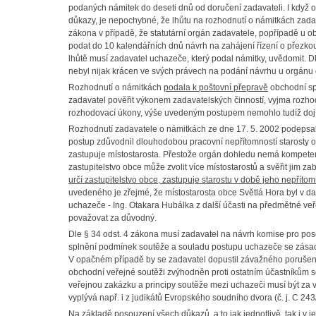
podaných námitek do deseti dnů od doručení zadavateli. I když 
důkazy, je nepochybné, že lhůtu na rozhodnutí o námitkách zadav
zákona v případě, že statutární orgán zadavatele, popřípadě u 
podat do 10 kalendářních dnů návrh na zahájení řízení o přezko
lhůtě musí zadavatel uchazeče, který podal námitky, uvědomit. 
nebyl nijak krácen ve svých právech na podání návrhu u orgánu
Rozhodnutí o námitkách
podala k poštovní přepravě
obchodní sp
zadavatel pověřit výkonem zadavatelských činností, vyjma rozho
rozhodovací úkony, výše uvedeným postupem nemohlo tudíž dojí
Rozhodnutí zadavatele o námitkách ze dne 17. 5. 2002 podepsal
postup zdůvodnil dlouhodobou pracovní nepřítomností starosty ob
zastupuje místostarosta. Přestože orgán dohledu nemá kompeten
zastupitelstvo obce může zvolit více místostarostů a svěřit jim 
určí zastupitelstvo obce, zastupuje starostu v době jeho nepřítom
uvedeného je zřejmé, že místostarosta obce Světlá Hora byl v d
uchazeče - Ing. Otakara Hubálka z další účasti na předmětné ve
považovat za důvodný.
Dle
§ 34 odst. 4 zákona
musí zadavatel na návrh komise pro po
splnění podmínek soutěže a souladu postupu uchazeče se zásada
V opačném případě by se zadavatel dopustil závažného porušení 
obchodní veřejné soutěži zvýhodněn proti ostatním účastníkům s
veřejnou zakázku a principy soutěže mezi uchazeči musí být za 
vyplývá např. i z judikátů Evropského soudního dvora (č. j. C 243/8
Na základě posouzení všech důkazů, a to jak jednotlivě, tak i v j