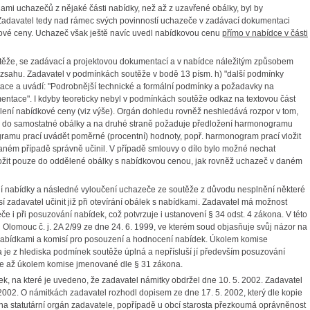
mi uchazečů z nějaké části nabídky, než až z uzavřené obálky, byl by
adavatel tedy nad rámec svých povinností uchazeče v zadávací dokumentaci
ové ceny. Uchazeč však ještě navíc uvedl nabídkovou cenu
přímo v nabídce v části
těže, se zadávací a projektovou dokumentací a v nabídce náležitým způsobem
ozsahu. Zadavatel v podmínkách soutěže v bodě 13 písm. h) "další podmínky
ace a uvádí: "Podrobnější technické a formální podmínky a požadavky na
entace". I kdyby teoreticky nebyl v podmínkách soutěže odkaz na textovou část
ení nabídkové ceny (viz výše). Orgán dohledu rovněž neshledává rozpor v tom,
y do samostatné obálky a na druhé straně požaduje předložení harmonogramu
ramu prací uvádět poměrné (procentní) hodnoty, popř. harmonogram prací vložit
ném případě správně učinil. V případě smlouvy o dílo bylo možné nechat
 vložit pouze do oddělené obálky s nabídkovou cenou, jak rovněž uchazeč v daném
í nabídky a následné vyloučení uchazeče ze soutěže z důvodu nesplnění některé
zadavatel učinit již při otevírání obálek s nabídkami. Zadavatel má možnost
če i při posuzování nabídek, což potvrzuje i ustanovení § 34 odst. 4 zákona. V této
Olomouc č. j. 2A 2/99 ze dne 24. 6. 1999, ve kterém soud objasňuje svůj názor na
 nabídkami a komisí pro posouzení a hodnocení nabídek. Úkolem komise
a je z hlediska podmínek soutěže úplná a nepřísluší jí především posuzování
je až úkolem komise jmenované dle § 31 zákona.
, na které je uvedeno, že zadavatel námitky obdržel dne 10. 5. 2002. Zadavatel
 2002. O námitkách zadavatel rozhodl dopisem ze dne 17. 5. 2002, který dle kopie
ona statutární orgán zadavatele, popřípadě u obcí starosta přezkoumá oprávněnost