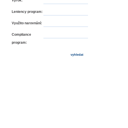
Výrok:
Leniency program:
Využito narovnání:
Compliance
program: