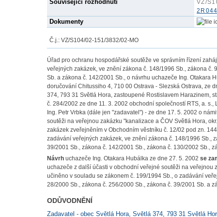
Související rozhodnutí
VZ/S1
2R044
Dokumenty
Č.j.: VZ/S104/02-151/3832/02-MO
Úřad pro ochranu hospodářské soutěže ve správním řízení zaháj
veřejných zakázek, ve znění zákona č. 148/1996 Sb., zákona č. 
Sb. a zákona č. 142/2001 Sb., o návrhu uchazeče Ing. Otakara Hu
doručování Chitussiho 4, 710 00 Ostrava - Slezská Ostrava, ze d
374, 793 31 Světlá Hora, zastoupené Rostislavem Harazinem, st
č. 284/2002 ze dne 11. 3. 2002 obchodní společností RTS, a. s., 
Ing. Petr Vrbka (dále jen "zadavatel") - ze dne 17. 5. 2002 o nám
soutěži na veřejnou zakázku "kanalizace a ČOV Světlá Hora, okr
zakázek zveřejněním v Obchodním věstníku č. 12/02 pod zn. 1448
zadávání veřejných zakázek, ve znění zákona č. 148/1996 Sb., z
39/2001 Sb., zákona č. 142/2001 Sb., zákona č. 130/2002 Sb., zá
Návrh
uchazeče Ing. Otakara Hubálka ze dne 27. 5. 2002
se za
uchazeče z další účasti v obchodní veřejné soutěži na veřejnou 
učiněno v souladu se zákonem č. 199/1994 Sb., o zadávání veřej
28/2000 Sb., zákona č. 256/2000 Sb., zákona č. 39/2001 Sb. a z
ODŮVODNĚNÍ
Zadavatel - obec Světlá Hora, Světlá 374, 793 31 Světlá Hor