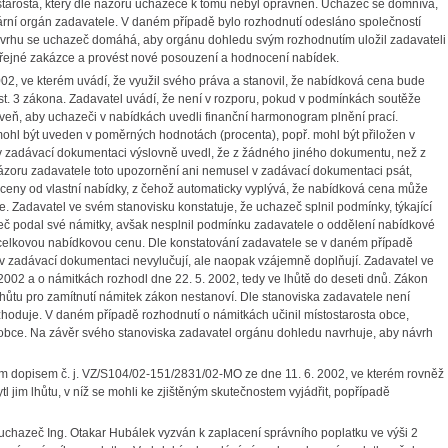
tostarosta, který dle názoru uchazeče k tomu nebyl oprávněn. Uchazeč se domnívá,
ární orgán zadavatele. V daném případě bylo rozhodnutí odesláno společností
vrhu se uchazeč domáhá, aby orgánu dohledu svým rozhodnutím uložil zadavateli
veřejné zakázce a provést nové posouzení a hodnocení nabídek.
02, ve kterém uvádí, že využil svého práva a stanovil, že nabídková cena bude
t. 3 zákona. Zadavatel uvádí, že není v rozporu, pokud v podmínkách soutěže
eň, aby uchazeči v nabídkách uvedli finanční harmonogram plnění prací.
ohl být uveden v poměrných hodnotách (procenta), popř. mohl být přiložen v
v zadávací dokumentaci výslovně uvedl, že z žádného jiného dokumentu, než z
ázoru zadavatele toto upozornění ani nemusel v zadávací dokumentaci psát,
ceny od vlastní nabídky, z čehož automaticky vyplývá, že nabídková cena může
. Zadavatel ve svém stanovisku konstatuje, že uchazeč splnil podmínky, týkající
eč podal své námitky, avšak nesplnil podmínku zadavatele o oddělení nabídkové
l celkovou nabídkovou cenu. Dle konstatování zadavatele se v daném případě
 zadávací dokumentaci nevylučují, ale naopak vzájemně doplňují. Zadavatel ve
002 a o námitkách rozhodl dne 22. 5. 2002, tedy ve lhůtě do deseti dnů. Zákon
lhůtu pro zamítnutí námitek zákon nestanoví. Dle stanoviska zadavatele není
zhoduje. V daném případě rozhodnutí o námitkách učinil místostarosta obce,
bce. Na závěr svého stanoviska zadavatel orgánu dohledu navrhuje, aby návrh
ům dopisem č. j. VZ/S104/02-151/2831/02-MO ze dne 11. 6. 2002, ve kterém rovněž
l jim lhůtu, v níž se mohli ke zjištěným skutečnostem vyjádřit, popřípadě
uchazeč Ing. Otakar Hubálek vyzván k zaplacení správního poplatku ve výši 2