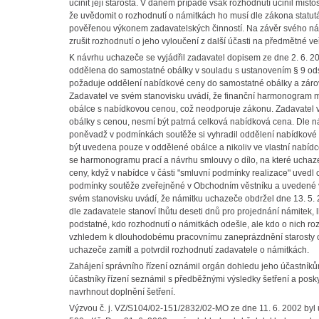
učinit její starosta. V daném případě však rozhodnutí učinil mís
že uvědomit o rozhodnutí o námitkách ho musí dle zákona statut
pověřenou výkonem zadavatelských činností. Na závěr svého ná
zrušit rozhodnutí o jeho vyloučení z další účasti na předmětné 
K návrhu uchazeče se vyjádřil zadavatel dopisem ze dne 2. 6. 20
oddělena do samostatné obálky v souladu s ustanovením § 9 ods
požaduje oddělení nabídkové ceny do samostatné obálky a zárov
Zadavatel ve svém stanovisku uvádí, že finanční harmonogram m
obálce s nabídkovou cenou, což neodporuje zákonu. Zadavatel 
obálky s cenou, nesmí být patrná celková nabídková cena. Dle n
poněvadž v podmínkách soutěže si vyhradil oddělení nabídkové 
být uvedena pouze v oddělené obálce a nikoliv ve vlastní nabídce
se harmonogramu prací a návrhu smlouvy o dílo, na které uchaz
ceny, když v nabídce v části "smluvní podmínky realizace" uved
podmínky soutěže zveřejněné v Obchodním věstníku a uvedené v
svém stanovisku uvádí, že námitku uchazeče obdržel dne 13. 5. 2
dle zadavatele stanoví lhůtu deseti dnů pro projednání námitek, 
podstatné, kdo rozhodnutí o námitkách odešle, ale kdo o nich ro
vzhledem k dlouhodobému pracovnímu zaneprázdnění starosty o
uchazeče zamítl a potvrdil rozhodnutí zadavatele o námitkách.
Zahájení správního řízení oznámil orgán dohledu jeho účastník
účastníky řízení seznámil s předběžnými výsledky šetření a poskyt
navrhnout doplnění šetření.
Výzvou č. j. VZ/S104/02-151/2832/02-MO ze dne 11. 6. 2002 byl 