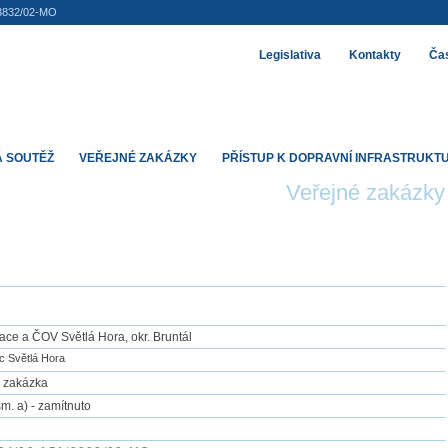
3832/02-MO
Legislativa
Kontakty
Čas
 SOUTĚŽ
VEŘEJNÉ ZAKÁZKY
PŘÍSTUP K DOPRAVNÍ INFRASTRUKT
Veřejné zakázky
ace a ČOV Světlá Hora, okr. Bruntál
 Světlá Hora
 zakázka
sm. a) - zamítnuto