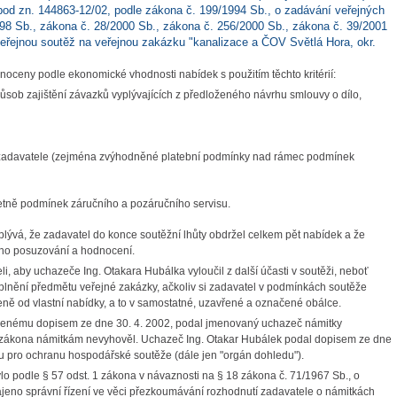
pod zn. 144863-12/02, podle zákona č. 199/1994 Sb., o zadávání veřejných
98 Sb., zákona č. 28/2000 Sb., zákona č. 256/2000 Sb., zákona č. 39/2001
veřejnou soutěž na veřejnou zakázku "kanalizace a ČOV Světlá Hora, okr.
oceny podle ekonomické vhodnosti nabídek s použitím těchto kritérií:
ůsob zajištění závazků vyplývajících z předloženého návrhu smlouvy o dílo,
 zadavatele (zejména zvýhodněné platební podmínky nad rámec podmínek
včetně podmínek záručního a pozáručního servisu.
yplývá, že zadavatel do konce soutěžní lhůty obdržel celkem pět nabídek a že
šího posuzování a hodnocení.
 aby uchazeče Ing. Otakara Hubálka vyloučil z další účasti v soutěži, neboť
nění předmětu veřejné zakázky, ačkoliv si zadavatel v podmínkách soutěže
ně od vlastní nabídky, a to v samostatné, uzavřené a označené obálce.
ámenému dopisem ze dne 30. 4. 2002, podal jmenovaný uchazeč námitky
56 zákona námitkám nevyhověl. Uchazeč Ing. Otakar Hubálek podal dopisem ze dne
u pro ochranu hospodářské soutěže (dále jen "orgán dohledu").
o podle § 57 odst. 1 zákona v návaznosti na § 18 zákona č. 71/1967 Sb., o
hájeno správní řízení ve věci přezkoumávání rozhodnutí zadavatele o námitkách