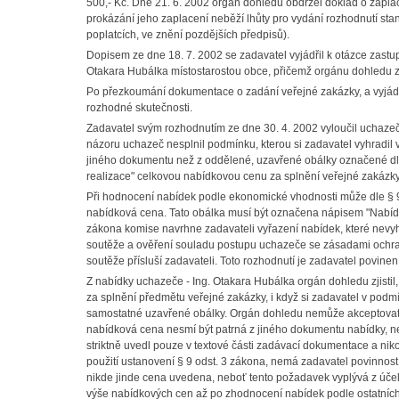
500,- Kč. Dne 21. 6. 2002 orgán dohledu obdržel doklad o zaplac
prokázání jeho zaplacení neběží lhůty pro vydání rozhodnutí stan
poplatcích, ve znění pozdějších předpisů).
Dopisem ze dne 18. 7. 2002 se zadavatel vyjádřil k otázce zast
Otakara Hubálka místostarostou obce, přičemž orgánu dohledu za
Po přezkoumání dokumentace o zadání veřejné zakázky, a vyjádř
rozhodné skutečnosti.
Zadavatel svým rozhodnutím ze dne 30. 4. 2002 vyloučil uchazeč
názoru uchazeč nesplnil podmínku, kterou si zadavatel vyhradi
jiného dokumentu než z oddělené, uzavřené obálky označené dl
realizace" celkovou nabídkovou cenu za splnění veřejné zakázky
Při hodnocení nabídek podle ekonomické vhodnosti může dle § 9 
nabídková cena. Tato obálka musí být označena nápisem "Nabídk
zákona komise navrhne zadavateli vyřazení nabídek, které nev
soutěže a ověření souladu postupu uchazeče se zásadami ochra
soutěže přísluší zadavateli. Toto rozhodnutí je zadavatel povine
Z nabídky uchazeče - Ing. Otakara Hubálka orgán dohledu zjistil
za splnění předmětu veřejné zakázky, i když si zadavatel v pod
samostatné uzavřené obálky. Orgán dohledu nemůže akceptovat 
nabídková cena nesmí být patrná z jiného dokumentu nabídky, n
striktně uvedl pouze v textové části zadávací dokumentace a nik
použití ustanovení § 9 odst. 3 zákona, nemá zadavatel povinno
nikde jinde cena uvedena, neboť tento požadavek vyplývá z účel
výše nabídkových cen až po zhodnocení nabídek podle ostatních 