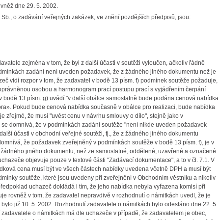
vněž dne 29. 5. 2002.
 Sb., o zadávání veřejných zakázek, ve znění pozdějších předpisů, jsou:
atele zejména v tom, že byl z další účasti v soutěži vyloučen, ačkoliv řádně
odmínkách zadání není uveden požadavek, že z žádného jiného dokumentu než je
eč vidí rozpor v tom, že zadavatel v bodě 13 písm. f) podmínek soutěže požaduje,
ý oprávněnou osobou a harmonogram prací postupu prací s vyjádřením čerpání
veň v bodě 13 písm. g) uvádí "v další obálce samostatně bude podána cenová nabídka
a». Pokud bude cenová nabídka současně v obálce pro realizaci, bude nabídka
e zřejmé, že musí "uvést cenu v návrhu smlouvy o dílo", stejně jako v
 se domnívá, že v podmínkách zadání soutěže "není nikde uveden požadavek
alší účasti v obchodní veřejné soutěži, tj., že z žádného jiného dokumentu
domnívá, že požadavek zveřejněný v podmínkách soutěže v bodě 13 písm. f), je v
 žádného jiného dokumentu, než ze samostatné, oddělené, uzavřené a označené
uchazeče objevuje pouze v textové části "Zadávací dokumentace", a to v čl. 7.1. V
ídková cena musí být ve všech částech nabídky uvedena včetně DPH a musí být
odmínky soutěže, které jsou uvedeny při zveřejnění v Obchodním věstníku a nikoliv
předpoklad uchazeč dokládá i tím, že jeho nabídka nebyla vyřazena komisí při
uje rovněž v tom, že zadavatel nepravdivě v rozhodnutí o námitkách uvedl, že je
to bylo již 10. 5. 2002. Rozhodnutí zadavatele o námitkách bylo odesláno dne 22. 5.
í zadavatele o námitkách má dle uchazeče v případě, že zadavatelem je obec,