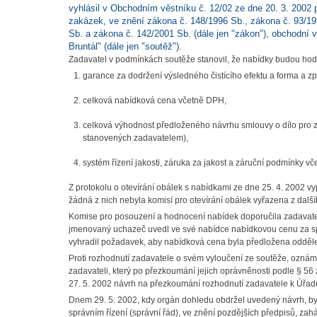
vyhlásil v Obchodním věstníku č. 12/02 ze dne 20. 3. 2002 
zakázek, ve znění zákona č. 148/1996 Sb., zákona č. 93/19
Sb. a zákona č. 142/2001 Sb. (dále jen "zákon"), obchodní 
Bruntál" (dále jen "soutěž").
Zadavatel v podmínkách soutěže stanovil, že nabídky budou hodn
garance za dodržení výsledného čistícího efektu a forma a zp
celková nabídková cena včetně DPH,
celková výhodnost předloženého návrhu smlouvy o dílo pro
stanovených zadavatelem),
systém řízení jakosti, záruka za jakost a záruční podmínky 
Z protokolu o otevírání obálek s nabídkami ze dne 25. 4. 2002 v
žádná z nich nebyla komisí pro otevírání obálek vyřazena z dal
Komise pro posouzení a hodnocení nabídek doporučila zadavateli,
jmenovaný uchazeč uvedl ve své nabídce nabídkovou cenu za spl
vyhradil požadavek, aby nabídková cena byla předložena odděle
Proti rozhodnutí zadavatele o svém vyloučení ze soutěže, ozn
zadavateli, který po přezkoumání jejich oprávněnosti podle § 
27. 5. 2002 návrh na přezkoumání rozhodnutí zadavatele k Úřad
Dnem 29. 5. 2002, kdy orgán dohledu obdržel uvedený návrh, byl
správním řízení (správní řád), ve znění pozdějších předpisů, za