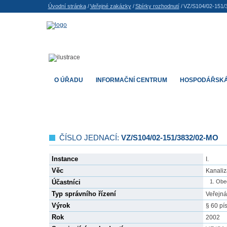
Úvodní stránka
/
Veřejné zakázky
/
Sbírky rozhodnutí
/
VZ/S104/02-151/
O ÚŘADU
INFORMAČNÍ CENTRUM
HOSPODÁŘSKÁ
ČÍSLO JEDNACÍ:
VZ/S104/02-151/3832/02-MO
Instance
I.
Věc
Kanaliz
Účastníci
Obec
Typ správního řízení
Veřejná
Výrok
§ 60 pí
Rok
2002