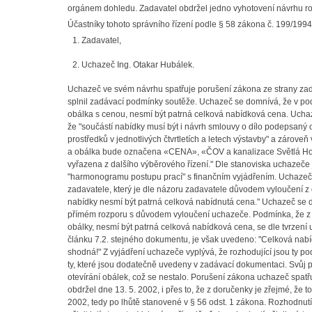
orgánem dohledu. Zadavatel obdržel jedno vyhotovení návrhu ro
Účastníky tohoto správního řízení podle § 58 zákona č. 199/1994
Zadavatel,
Uchazeč Ing. Otakar Hubálek.
Uchazeč ve svém návrhu spatřuje porušení zákona ze strany zadav
splnil zadávací podmínky soutěže. Uchazeč se domnívá, že v p
obálka s cenou, nesmí být patrná celková nabídková cena. Uchaz
že "součástí nabídky musí být i návrh smlouvy o dílo podepsan
prostředků v jednotlivých čtvrtletích a letech výstavby" a záro
a obálka bude označena «CENA», «ČOV a kanalizace Světlá Hor
vyřazena z dalšího výběrového řízení." Dle stanoviska uchazeče j
"harmonogramu postupu prací" s finančním vyjádřením. Uchazeč
zadavatele, který je dle názoru zadavatele důvodem vyloučení z d
nabídky nesmí být patrná celková nabídnutá cena." Uchazeč se 
přímém rozporu s důvodem vyloučení uchazeče. Podmínka, že z
obálky, nesmí být patrná celková nabídková cena, se dle tvrzení 
článku 7.2. stejného dokumentu, je však uvedeno: "Celková nab
shodná!" Z vyjádření uchazeče vyplývá, že rozhodující jsou ty p
ty, které jsou dodatečně uvedeny v zadávací dokumentaci. Svůj 
otevírání obálek, což se nestalo. Porušení zákona uchazeč spatř
obdržel dne 13. 5. 2002, i přes to, že z doručenky je zřejmé, že 
2002, tedy po lhůtě stanovené v § 56 odst. 1 zákona. Rozhodnut