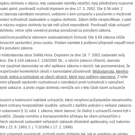
orgánu dohledu v otázce, kdy zadavatel námitky obdržel, byly předloženy rozporné
atel splnil, poněvadž rozhodl dopisem ze dne 17. 5. 2002. Dle § 56 odst. 2
obcí starosta námitkám nevyhoví, uvědomí o tom uchazeče s poučením o možnosti
umání rozhodnutí zadavatele u orgánu dohledu. Zákon blíže nespecifikuje, v jaké
Dle názoru orgánu dohledu by tak měl učinit neprodleně. Poněvadž však uchazeč
 dohledu, nelze výše uvedený postup považovat za porušení zákona.
olečnost pověřená výkonem zadavatelských činností. Dle § 69 zákona může
dovacích oprávnění, jinou osobu. Podání námitek k poštovní přepravě nepatří mezi
t k porušení zákona.
 místostarosta obce Světlá Hora. Dopisem ze dne 18. 7. 2002 zadavatel svůj
ce. Dle § 104 zákona č. 128/2000 Sb., o obcích (obecní zřízení), starostu
ce zaujímat stanoviska ve věci aplikace zákona o obcích, tak poznamenává, že
zabezpečování konkrétních úkolů v samostatné působnosti.
Místostarosta, kterého
nosti, jedná a rozhoduje ve všech věcech, které jsou svěřeny starostovi.
Z výše
aném případě oprávněn rozhodnout o námitkách proti rozhodnutí o vyloučení
řejné zakázce, a proto orgán dohledu nemůže ani v této části návrh uchazeče
souzení a hodnocení nabídek uchazeče, který nevyhoví požadavkům obsahového
mi ochrany hospodářské soutěže, vyloučit z dalšího jednání o veřejné zakázce.
ustanovení § 11 odst. 1 zákona, které stanoví, že žádný z uchazečů nesmí být v
outěže. Z
ásady rovného a transparentního přístupu ke všem uchazečům o
všech okolností zadavateli veřejných zakázek důsledně aplikovány, což nakonec
9 z 22. 6. 1993, č. j. T-203/96 z 17. 2. 1998).
ejich vzájemné souvislosti, rozhodl orgán dohledu tak, jak je uvedeno ve výroku.