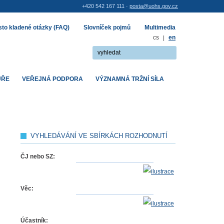
+420 542 167 111 ·
posta@uohs.gov.cz
to kladené otázky (FAQ)
Slovníček pojmů
Multimedia
cs
|
en
UŘE
VEŘEJNÁ PODPORA
VÝZNAMNÁ TRŽNÍ SÍLA
VYHLEDÁVÁNÍ VE SBÍRKÁCH ROZHODNUTÍ
ČJ nebo SZ:
Věc:
Účastník: