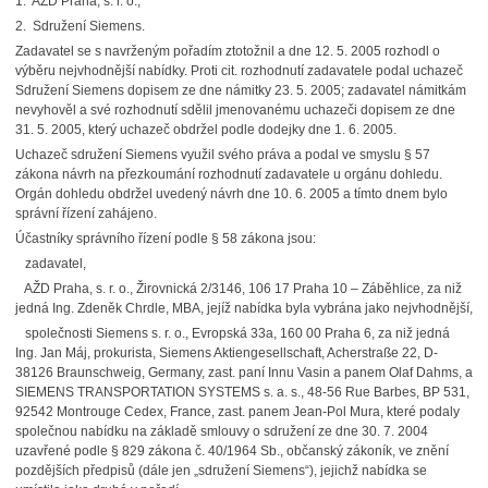
1. AŽD Praha, s. r. o.,
2. Sdružení Siemens.
Zadavatel se s navrženým pořadím ztotožnil a dne 12. 5. 2005 rozhodl o
výběru nejvhodnější nabídky. Proti cit. rozhodnutí zadavatele podal uchazeč
Sdružení Siemens dopisem ze dne námitky 23. 5. 2005; zadavatel námitkám
nevyhověl a své rozhodnutí sdělil jmenovanému uchazeči dopisem ze dne
31. 5. 2005, který uchazeč obdržel podle dodejky dne 1. 6. 2005.
Uchazeč sdružení Siemens využil svého práva a podal ve smyslu § 57
zákona návrh na přezkoumání rozhodnutí zadavatele u orgánu dohledu.
Orgán dohledu obdržel uvedený návrh dne 10. 6. 2005 a tímto dnem bylo
správní řízení zahájeno.
Účastníky správního řízení podle § 58 zákona jsou:
zadavatel,
AŽD Praha, s. r. o., Žirovnická 2/3146, 106 17 Praha 10 – Záběhlice, za niž
jedná Ing. Zdeněk Chrdle, MBA, jejíž nabídka byla vybrána jako nejvhodnější,
společnosti Siemens s. r. o., Evropská 33a, 160 00 Praha 6, za niž jedná
Ing. Jan Máj, prokurista, Siemens Aktiengesellschaft, Acherstraße 22, D-
38126 Braunschweig, Germany, zast. paní Innu Vasin a panem Olaf Dahms, a
SIEMENS TRANSPORTATION SYSTEMS s. a. s., 48-56 Rue Barbes, BP 531,
92542 Montrouge Cedex, France, zast. panem Jean-Pol Mura, které podaly
společnou nabídku na základě smlouvy o sdružení ze dne 30. 7. 2004
uzavřené podle § 829 zákona č. 40/1964 Sb., občanský zákoník, ve znění
pozdějších předpisů (dále jen „sdružení Siemens“), jejichž nabídka se