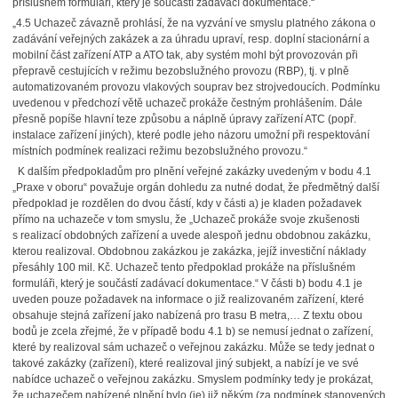
příslušném formuláři, který je součástí zadávací dokumentace.“
„4.5 Uchazeč závazně prohlásí, že na vyzvání ve smyslu platného zákona o
zadávání veřejných zakázek a za úhradu upraví, resp. doplní stacionární a
mobilní část zařízení ATP a ATO tak, aby systém mohl být provozován při
přepravě cestujících v režimu bezobslužného provozu (RBP), tj. v plně
automatizovaném provozu vlakových souprav bez strojvedoucích. Podmínku
uvedenou v předchozí větě uchazeč prokáže čestným prohlášením. Dále
přesně popíše hlavní teze způsobu a náplně úpravy zařízení ATC (popř.
instalace zařízení jiných), které podle jeho názoru umožní při respektování
místních podmínek realizaci režimu bezobslužného provozu.“
K dalším předpokladům pro plnění veřejné zakázky uvedeným v bodu 4.1
„Praxe v oboru“ považuje orgán dohledu za nutné dodat, že předmětný další
předpoklad je rozdělen do dvou částí, kdy v části a) je kladen požadavek
přímo na uchazeče v tom smyslu, že „Uchazeč prokáže svoje zkušenosti
s realizací obdobných zařízení a uvede alespoň jednu obdobnou zakázku,
kterou realizoval. Obdobnou zakázkou je zakázka, jejíž investiční náklady
přesáhly 100 mil. Kč. Uchazeč tento předpoklad prokáže na příslušném
formuláři, který je součástí zadávací dokumentace.“ V části b) bodu 4.1 je
uveden pouze požadavek na informace o již realizovaném zařízení, které
obsahuje stejná zařízení jako nabízená pro trasu B metra,… Z textu obou
bodů je zcela zřejmé, že v případě bodu 4.1 b) se nemusí jednat o zařízení,
které by realizoval sám uchazeč o veřejnou zakázku. Může se tedy jednat o
takové zakázky (zařízení), které realizoval jiný subjekt, a nabízí je ve své
nabídce uchazeč o veřejnou zakázku. Smyslem podmínky tedy je prokázat,
že uchazečem nabízené plnění bylo (je) již někým (za podmínek stanovených