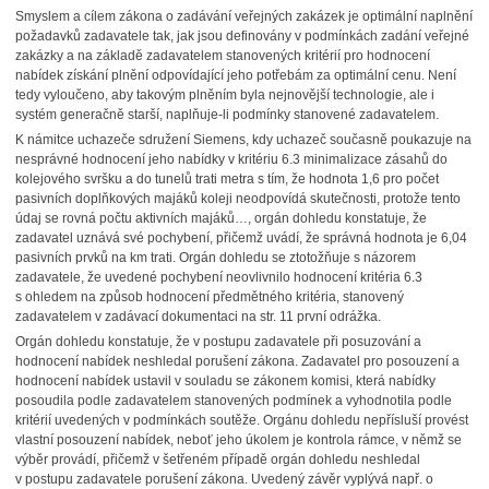
Smyslem a cílem zákona o zadávání veřejných zakázek je optimální naplnění
požadavků zadavatele tak, jak jsou definovány v podmínkách zadání veřejné
zakázky a na základě zadavatelem stanovených kritérií pro hodnocení
nabídek získání plnění odpovídající jeho potřebám za optimální cenu. Není
tedy vyloučeno, aby takovým plněním byla nejnovější technologie, ale i
systém generačně starší, naplňuje-li podmínky stanovené zadavatelem.
K námitce uchazeče sdružení Siemens, kdy uchazeč současně poukazuje na
nesprávné hodnocení jeho nabídky v kritériu 6.3 minimalizace zásahů do
kolejového svršku a do tunelů trati metra s tím, že hodnota 1,6 pro počet
pasivních doplňkových majáků koleji neodpovídá skutečnosti, protože tento
údaj se rovná počtu aktivních majáků…, orgán dohledu konstatuje, že
zadavatel uznává své pochybení, přičemž uvádí, že správná hodnota je 6,04
pasivních prvků na km trati. Orgán dohledu se ztotožňuje s názorem
zadavatele, že uvedené pochybení neovlivnilo hodnocení kritéria 6.3
s ohledem na způsob hodnocení předmětného kritéria, stanovený
zadavatelem v zadávací dokumentaci na str. 11 první odrážka.
Orgán dohledu konstatuje, že v postupu zadavatele při posuzování a
hodnocení nabídek neshledal porušení zákona. Zadavatel pro posouzení a
hodnocení nabídek ustavil v souladu se zákonem komisi, která nabídky
posoudila podle zadavatelem stanovených podmínek a vyhodnotila podle
kritérií uvedených v podmínkách soutěže. Orgánu dohledu nepřísluší provést
vlastní posouzení nabídek, neboť jeho úkolem je kontrola rámce, v němž se
výběr provádí, přičemž v šetřeném případě orgán dohledu neshledal
v postupu zadavatele porušení zákona. Uvedený závěr vyplývá např. o