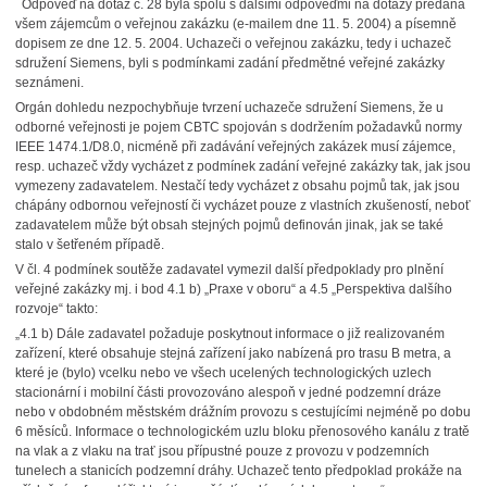
Odpověď na dotaz č. 28 byla spolu s dalšími odpověďmi na dotazy předána
všem zájemcům o veřejnou zakázku (e-mailem dne 11. 5. 2004) a písemně
dopisem ze dne 12. 5. 2004. Uchazeči o veřejnou zakázku, tedy i uchazeč
sdružení Siemens, byli s podmínkami zadání předmětné veřejné zakázky
seznámeni.
Orgán dohledu nezpochybňuje tvrzení uchazeče sdružení Siemens, že u
odborné veřejnosti je pojem CBTC spojován s dodržením požadavků normy
IEEE 1474.1/D8.0, nicméně při zadávání veřejných zakázek musí zájemce,
resp. uchazeč vždy vycházet z podmínek zadání veřejné zakázky tak, jak jsou
vymezeny zadavatelem. Nestačí tedy vycházet z obsahu pojmů tak, jak jsou
chápány odbornou veřejností či vycházet pouze z vlastních zkušeností, neboť
zadavatelem může být obsah stejných pojmů definován jinak, jak se také
stalo v šetřeném případě.
V čl. 4 podmínek soutěže zadavatel vymezil další předpoklady pro plnění
veřejné zakázky mj. i bod 4.1 b) „Praxe v oboru“ a 4.5 „Perspektiva dalšího
rozvoje“ takto:
„4.1 b) Dále zadavatel požaduje poskytnout informace o již realizovaném
zařízení, které obsahuje stejná zařízení jako nabízená pro trasu B metra, a
které je (bylo) vcelku nebo ve všech ucelených technologických uzlech
stacionární i mobilní části provozováno alespoň v jedné podzemní dráze
nebo v obdobném městském drážním provozu s cestujícími nejméně po dobu
6 měsíců. Informace o technologickém uzlu bloku přenosového kanálu z tratě
na vlak a z vlaku na trať jsou přípustné pouze z provozu v podzemních
tunelech a stanicích podzemní dráhy. Uchazeč tento předpoklad prokáže na