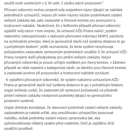
využití osob uvedených v § 34 odst. 2 závěry jejich posouzení.“
Přizvaní odborníci mohou projevit svůj subjektivní názor týkající se nabídek
jednotlivých uchazečů; nejsou při svém názoru vázáni podmínkami zadání
veřejné zakázky tak, jako zadavatel a členové komise pro posouzení a
hodnocení nabídek. Skutečnost, že v šetřeném případě přizvaní odborníci
vyjádřili svůj názor v tom smyslu, že uchazeč AŽD Praha nabízí „systém
vlakového zabezpečovače s rádiovým přenosem informací MARS založený
na rychlostním principu, který je generačně starší než systémy distance to go
s pohyblivým blokem“, ještě neznamená, že tento systém nevyhovuje
požadavkům zadavatele vymezeným podmínkách soutěže či že uchazeč AŽD
Praha nesplnil další předpoklady pro plnění veřejné zakázky. Názor
přizvaných odborníků je pouze určitým vodítkem pro členy komise, v žádném
případě se však nejedná o kategorický závěr, ze kterého jsou členové komise
a zadavatel povinni při posuzování a hodnocení nabídek vycházet.
K vyjádření přizvaných odborníků, že systém nabízený uchazečem AŽD
Praha je generačně starší než systémy distance to go s pohyblivým blokem,
orgán dohledu uvádí, že zadavatel při vymezení požadavků na předmět
plnění veřejné zakázky nestanovil podmínky týkající se generačního
postavení systémů.
Orgán dohledu konstatuje, že stanovení podmínek zadání veřejné zakázky
zadavatelem je natolik určité, aby umožňovalo uchazečům zpracovat
nabídku, avšak podmínky zadání nejsou zpracovány tak, aby
upřednostňovaly některý systém před ostatními, čímž je zajištěno širší
soutěžní prostředí.