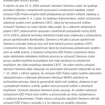
umístila jako druhá v pořadí.
V návrhu ze dne 10. 6. 2005 uchazeč sdružení Siemens uvádí, že spatřuje
porušení zákona v nesprávném posouzení a hodnocení nabídek, neboť
uchazeč AŽD Praha nesplnil další předpoklad pro plnění veřejné zakázky, a
to informaci podle čl. 4. 1 písm. b) zadávací dokumentace, neboť uchazečem
nabízený systém není systémem CBTC, který by byl provozně ověřen.
Uchazeč Siemens ve svém návrhu dále uvádí, že u odborné veřejnosti je
pojem CBTC jednoznačně spojován s dodržením požadavků normy IEEE
1474.1/D8.0, přičemž technika virtuálních bloků byla zvládnuta a odzkoušena
pouze společnostmi Bombardier, Siemens a Alcatel a pouze společnosti
Siemens a Alcatel realizují více než šest měsíců provoz systému CBTC
v podzemní dráze. Jiná společnost, která by realizovala požadovaný systém,
není ve světě známa. Z realizací uchazeče AŽD Praha v podzemní dráze
nebo obdobném městském drážním provozu je uchazeči Siemens znám
pouze systém nepřímé komunikace trať-vlak založený na indukčních
smyčkách; ten však nesplňuje standard CBTC. Ve svém návrhu uchazeč
sdružení Siemens dále odkazuje na stanovisko přizvaných odborníků ze dne
7. 10. 2004, z něhož vyplývá, že uchazeč AŽD Praha nabízí systém vlakového
zabezpečovací s rádiovým přenosem informací MARS založený na
rychlostním principu, který je generačně starší než systémy „distance to go“
s pohyblivým blokem, a tento systém není provozně ověřen s dlouhými
smyčkami. Uchazeč sdružení Siemens proto usuzuje, že systém nabízený
uchazečem AŽD Praha není ověřen a provozován po dobu vyžadovanou
v zadávací dokumentaci. Podle názoru uchazeče sdružení Siemens měl být
uchazeč AŽD Praha v souladu s § 2e zákona ze soutěže vyloučen.