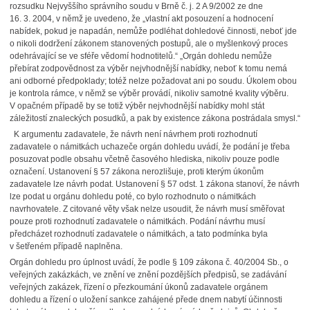
rozsudku Nejvyššího správního soudu v Brně č. j. 2 A 9/2002 ze dne
16. 3. 2004, v němž je uvedeno, že „vlastní akt posouzení a hodnocení
nabídek, pokud je napadán, nemůže podléhat dohledové činnosti, neboť jde
o nikoli dodržení zákonem stanovených postupů, ale o myšlenkový proces
odehrávající se ve sféře vědomí hodnotitelů.“ „Orgán dohledu nemůže
přebírat zodpovědnost za výběr nejvhodnější nabídky, neboť k tomu nemá
ani odborné předpoklady; totéž nelze požadovat ani po soudu. Úkolem obou
je kontrola rámce, v němž se výběr provádí, nikoliv samotné kvality výběru.
V opačném případě by se totiž výběr nejvhodnější nabídky mohl stát
záležitostí znaleckých posudků, a pak by existence zákona postrádala smysl.“
K argumentu zadavatele, že návrh není návrhem proti rozhodnutí
zadavatele o námitkách uchazeče orgán dohledu uvádí, že podání je třeba
posuzovat podle obsahu včetně časového hlediska, nikoliv pouze podle
označení. Ustanovení § 57 zákona nerozlišuje, proti kterým úkonům
zadavatele lze návrh podat. Ustanovení § 57 odst. 1 zákona stanoví, že návrh
lze podat u orgánu dohledu poté, co bylo rozhodnuto o námitkách
navrhovatele. Z citované věty však nelze usoudit, že návrh musí směřovat
pouze proti rozhodnutí zadavatele o námitkách. Podání návrhu musí
předcházet rozhodnutí zadavatele o námitkách, a tato podmínka byla
v šetřeném případě naplněna.
Orgán dohledu pro úplnost uvádí, že podle § 109 zákona č. 40/2004 Sb., o
veřejných zakázkách, ve znění ve znění pozdějších předpisů, se zadávání
veřejných zakázek, řízení o přezkoumání úkonů zadavatele orgánem
dohledu a řízení o uložení sankce zahájené přede dnem nabytí účinnosti