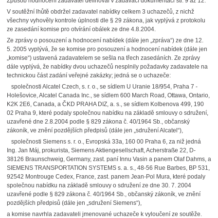
Způsob hodnocení zadavatel definoval v zadávací dokumentaci str. 9 až 12.
V soutěžní lhůtě obdržel zadavatel nabídky celkem 3 uchazečů, z nichž
všechny vyhověly kontrole úplnosti dle § 29 zákona, jak vyplývá z protokolu
ze zasedání komise pro otvírání obálek ze dne 4.8.2004.
Ze zprávy o posouzení a hodnocení nabídek (dále jen „zpráva“) ze dne 12.
5. 2005 vyplývá, že se komise pro posouzení a hodnocení nabídek (dále jen
„komise“) ustavená zadavatelem se sešla na třech zasedáních. Ze zprávy
dále vyplývá, že nabídky dvou uchazečů nesplnily požadavky zadavatele na
technickou část zadání veřejné zakázky; jedná se o uchazeče:
společnosti Alcatel Czech, s. r. o., se sídlem U Uranie 18/954, Praha 7 -
Holešovice, Alcatel Canada Inc., se sídlem 600 March Road, Ottawa, Ontario,
K2K 2E6, Canada, a ČKD PRAHA DIZ, a. s., se sídlem Kolbenova 499, 190
02 Praha 9, které podaly společnou nabídku na základě smlouvy o sdružení,
uzavřené dne 2.8.2004 podle § 829 zákona č. 40/1964 Sb., občanský
zákoník, ve znění pozdějších předpisů (dále jen „sdružení Alcatel“),
společnosti Siemens s. r. o., Evropská 33a, 160 00 Praha 6, za niž jedná
Ing. Jan Máj, prokurista, Siemens Aktiengesellschaft, Acherstraße 22, D-
38126 Braunschweig, Germany, zast. paní Innu Vasin a panem Olaf Dahms, a
SIEMENS TRANSPORTATION SYSTEMS s. a. s., 48-56 Rue Barbes, BP 531,
92542 Montrouge Cedex, France, zast. panem Jean-Pol Mura, které podaly
společnou nabídku na základě smlouvy o sdružení ze dne 30. 7. 2004
uzavřené podle § 829 zákona č. 40/1964 Sb., občanský zákoník, ve znění
pozdějších předpisů (dále jen „sdružení Siemens“),
a komise navrhla zadavateli jmenované uchazeče k vyloučení ze soutěže.