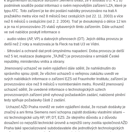
k argumentům uchazeče sdružení Siemens uvádí, že v souladu s čl. 4.1 b)
podmínek soutěže podal informaci o svém nejnovějším zařízení LZA, které je
typu ATC. Toto zařízení je ke dni podání nabídky provozováno na trati A
pražského metra více než 8 měsíců bez cestujících (od 22. 11. 2003) a více
než 6 měsíců s cestujícími (od 2. 2. 2004). Trať je dvoukolejná o délce 12 km
a je na ní provozováno 25 vlaků vybavených tímto zařízením. Dále uchazeč
ve své nabídce poskytl informace o
· audio-video (AP, VP) a datových přenosech (DT). Jejich délka provozu je
delší než 2 roky a realizovala je fa Fleck na trati U3 ve Vídni.
· šifrování a ochraně dat proti úmyslnému napadení. Doba provozu je delší
než 5 let, realizace (kategorie „TAJNÉ“) je provozována v armádě České
republiky, ministerstvu vnitra a obrany.
Jmenovaný uchazeč ve svém vyjádření dále sdělil, že nahlédnutím do
správního spisu zjistil, že všichni uchazeči o veřejnou zakázku uvedli ve
svých nabídkách informace o zařízení EZS od Fraunhofer Institutu; zařízení je
provozováno více než 9 měsíců v norimberském metru. Rovněž jmenovaný
uchazeč sdělil, že uvedené informace o technologických uzlech
provozovaných zařízení plně vyhovují požadavkům zadání, nabízené plnění
tedy splňuje požadavky části 2 zadání.
Uchazeč AŽD Praha rovněž ve svém vyjádření dodal, že rozsah dodávky je
značný a ani firma Siemens není schopna zajistit dodávku vlastními silami –
viz technologické uzly AP, VP, DT, EZS. Ze stejného důvodu a z důvodu
dosažení co nejvyšší technické úrovně a nejnižší ceny zvolila společnost AŽD
Praha také specializované subdodavatele dle jednotlivých technologických