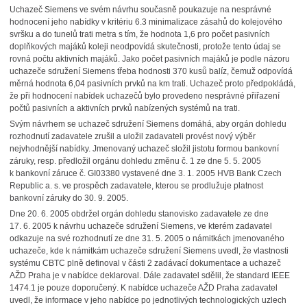
Uchazeč Siemens ve svém návrhu současně poukazuje na nesprávné
hodnocení jeho nabídky v kritériu 6.3 minimalizace zásahů do kolejového
svršku a do tunelů trati metra s tím, že hodnota 1,6 pro počet pasivních
doplňkových majáků koleji neodpovídá skutečnosti, protože tento údaj se
rovná počtu aktivních majáků. Jako počet pasivních majáků je podle názoru
uchazeče sdružení Siemens třeba hodnosti 370 kusů balíz, čemuž odpovídá
měrná hodnota 6,04 pasivních prvků na km trati. Uchazeč proto předpokládá,
že při hodnocení nabídek uchazečů bylo provedeno nesprávné přiřazení
počtů pasivních a aktivních prvků nabízených systémů na trati.
Svým návrhem se uchazeč sdružení Siemens domáhá, aby orgán dohledu
rozhodnutí zadavatele zrušil a uložil zadavateli provést nový výběr
nejvhodnější nabídky. Jmenovaný uchazeč složil jistotu formou bankovní
záruky, resp. předložil orgánu dohledu změnu č. 1 ze dne 5. 5. 2005
k bankovní záruce č. GI03380 vystavené dne 3. 1. 2005 HVB Bank Czech
Republic a. s. ve prospěch zadavatele, kterou se prodlužuje platnost
bankovní záruky do 30. 9. 2005.
Dne 20. 6. 2005 obdržel orgán dohledu stanovisko zadavatele ze dne
17. 6. 2005 k návrhu uchazeče sdružení Siemens, ve kterém zadavatel
odkazuje na své rozhodnutí ze dne 31. 5. 2005 o námitkách jmenovaného
uchazeče, kde k námitkám uchazeče sdružení Siemens uvedl, že vlastnosti
systému CBTC plně definoval v části 2 zadávací dokumentace a uchazeč
AŽD Praha je v nabídce deklaroval. Dále zadavatel sdělil, že standard IEEE
1474.1 je pouze doporučený. K nabídce uchazeče AŽD Praha zadavatel
uvedl, že informace v jeho nabídce po jednotlivých technologických uzlech