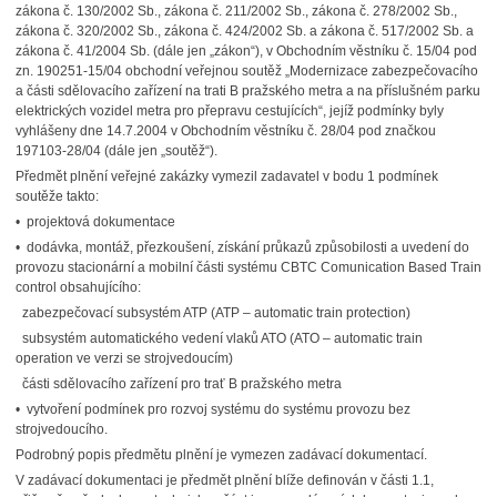
zákona č. 130/2002 Sb., zákona č. 211/2002 Sb., zákona č. 278/2002 Sb.,
zákona č. 320/2002 Sb., zákona č. 424/2002 Sb. a zákona č. 517/2002 Sb. a
zákona č. 41/2004 Sb. (dále jen „zákon“), v Obchodním věstníku č. 15/04 pod
zn. 190251-15/04 obchodní veřejnou soutěž „Modernizace zabezpečovacího
a části sdělovacího zařízení na trati B pražského metra a na příslušném parku
elektrických vozidel metra pro přepravu cestujících“, jejíž podmínky byly
vyhlášeny dne 14.7.2004 v Obchodním věstníku č. 28/04 pod značkou
197103-28/04 (dále jen „soutěž“).
Předmět plnění veřejné zakázky vymezil zadavatel v bodu 1 podmínek
soutěže takto:
• projektová dokumentace
• dodávka, montáž, přezkoušení, získání průkazů způsobilosti a uvedení do
provozu stacionární a mobilní části systému CBTC Comunication Based Train
control obsahujícího:
­ zabezpečovací subsystém ATP (ATP – automatic train protection)
­ subsystém automatického vedení vlaků ATO (ATO – automatic train
operation ve verzi se strojvedoucím)
­ části sdělovacího zařízení pro trať B pražského metra
• vytvoření podmínek pro rozvoj systému do systému provozu bez
strojvedoucího.
Podrobný popis předmětu plnění je vymezen zadávací dokumentací.
V zadávací dokumentaci je předmět plnění blíže definován v části 1.1,