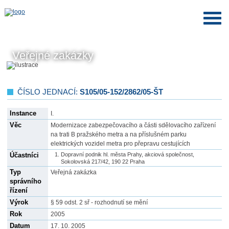
Veřejné zakázky
ČÍSLO JEDNACÍ:
S105/05-152/2862/05-ŠT
Instance
I.
Věc
Modernizace zabezpečovacího a části sdělovacího zařízení
na trati B pražského metra a na příslušném parku
elektrických vozidel metra pro přepravu cestujících
Účastníci
Dopravní podnik hl. města Prahy, akciová společnost,
Sokolovská 217/42, 190 22 Praha
Typ
Veřejná zakázka
správního
řízení
Výrok
§ 59 odst. 2 sř - rozhodnutí se mění
Rok
2005
Datum
17. 10. 2005