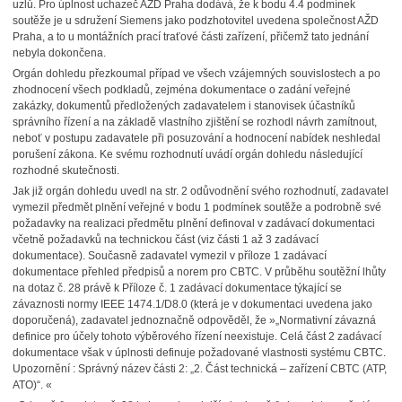
uzlů. Pro úplnost uchazeč AŽD Praha dodává, že k bodu 4.4 podmínek
soutěže je u sdružení Siemens jako podzhotovitel uvedena společnost AŽD
Praha, a to u montážních prací traťové části zařízení, přičemž tato jednání
nebyla dokončena.
Orgán dohledu přezkoumal případ ve všech vzájemných souvislostech a po
zhodnocení všech podkladů, zejména dokumentace o zadání veřejné
zakázky, dokumentů předložených zadavatelem i stanovisek účastníků
správního řízení a na základě vlastního zjištění se rozhodl návrh zamítnout,
neboť v postupu zadavatele při posuzování a hodnocení nabídek neshledal
porušení zákona. Ke svému rozhodnutí uvádí orgán dohledu následující
rozhodné skutečnosti.
Jak již orgán dohledu uvedl na str. 2 odůvodnění svého rozhodnutí, zadavatel
vymezil předmět plnění veřejné v bodu 1 podmínek soutěže a podrobně své
požadavky na realizaci předmětu plnění definoval v zadávací dokumentaci
včetně požadavků na technickou část (viz části 1 až 3 zadávací
dokumentace). Současně zadavatel vymezil v příloze 1 zadávací
dokumentace přehled předpisů a norem pro CBTC. V průběhu soutěžní lhůty
na dotaz č. 28 právě k Příloze č. 1 zadávací dokumentace týkající se
závaznosti normy IEEE 1474.1/D8.0 (která je v dokumentaci uvedena jako
doporučená), zadavatel jednoznačně odpověděl, že »„Normativní závazná
definice pro účely tohoto výběrového řízení neexistuje. Celá část 2 zadávací
dokumentace však v úplnosti definuje požadované vlastnosti systému CBTC.
Upozornění : Správný název části 2: „2. Část technická – zařízení CBTC (ATP,
ATO)“. «