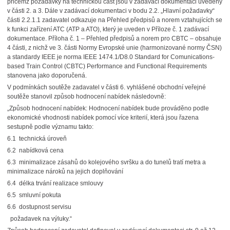
přičemž požadavky na technickou část jsou v zadávací dokumentaci uvedeny
v části 2. a 3. Dále v zadávací dokumentaci v bodu 2.2. „Hlavní požadavky“
části 2.2.1.1 zadavatel odkazuje na Přehled předpisů a norem vztahujících se
k funkci zařízení ATC (ATP a ATO), který je uveden v Příloze č. 1 zadávací
dokumentace. Příloha č. 1 – Přehled předpisů a norem pro CBTC – obsahuje
4 části, z nichž ve 3. části Normy Evropské unie (harmonizované normy ČSN)
a standardy IEEE je norma IEEE 1474.1/D8.0 Standard for Comunications-
based Train Control (CBTC) Performance and Functional Requirements
stanovena jako doporučená.
V podmínkách soutěže zadavatel v části 6. vyhlášené obchodní veřejné
soutěže stanovil způsob hodnocení nabídek následovně:
„Způsob hodnocení nabídek: Hodnocení nabídek bude prováděno podle
ekonomické vhodnosti nabídek pomocí více kriterií, která jsou řazena
sestupně podle významu takto:
6.1 technická úroveň
6.2 nabídková cena
6.3 minimalizace zásahů do kolejového svršku a do tunelů tratí metra a
minimalizace nároků na jejich doplňování
6.4 délka trvání realizace smlouvy
6.5 smluvní pokuta
6.6 dostupnost servisu
požadavek na výluky.“