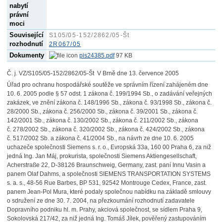
nabytí
právní
moci
Související
S105/05-152/2862/05-Št
rozhodnutí
2R067/05
Dokumenty
pis24385.pdf
97 KB
Č. j. VZ/S105/05-152/2862/05-Št V Brně dne 13. července 2005
Úřad pro ochranu hospodářské soutěže ve správním řízení zahájeném dne
10. 6. 2005 podle § 57 odst. 1 zákona č. 199/1994 Sb., o zadávání veřejných
zakázek, ve znění zákona č. 148/1996 Sb., zákona č. 93/1998 Sb., zákona č.
28/2000 Sb., zákona č. 256/2000 Sb., zákona č. 39/2001 Sb., zákona č.
142/2001 Sb., zákona č. 130/2002 Sb., zákona č. 211/2002 Sb., zákona
č. 278/2002 Sb., zákona č. 320/2002 Sb., zákona č. 424/2002 Sb., zákona
č. 517/2002 Sb. a zákona č. 41/2004 Sb., na návrh ze dne 10. 6. 2005
uchazeče společnosti Siemens s. r. o., Evropská 33a, 160 00 Praha 6, za niž
jedná Ing. Jan Máj, prokurista, společnosti Siemens Aktiengesellschaft,
Acherstraße 22, D-38126 Braunschweig, Germany, zast. paní Innu Vasin a
panem Olaf Dahms, a společnosti SIEMENS TRANSPORTATION SYSTEMS
s. a. s., 48-56 Rue Barbes, BP 531, 92542 Montrouge Cedex, France, zast.
panem Jean-Pol Mura, které podaly společnou nabídku na základě smlouvy
o sdružení ze dne 30. 7. 2004, na přezkoumání rozhodnutí zadavatele
Dopravního podniku hl. m. Prahy, akciová společnost, se sídlem Praha 9,
Sokolovská 217/42, za niž jedná Ing. Tomáš Jílek, pověřený zastupováním