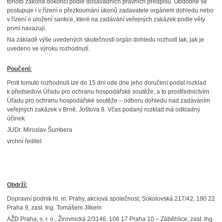
tohoto zákona dokončí podle dosavadních právních předpisů. Obdobně se
postupuje i v řízení o přezkoumání úkonů zadavatele orgánem dohledu nebo
v řízení o uložení sankce, které na zadávání veřejných zakázek podle věty
první navazují.
Na základě výše uvedených skutečností orgán dohledu rozhodl tak, jak je
uvedeno ve výroku rozhodnutí.
Poučení:
Proti tomuto rozhodnutí lze do 15 dní ode dne jeho doručení podat rozklad
k předsedovi Úřadu pro ochranu hospodářské soutěže, a to prostřednictvím
Úřadu pro ochranu hospodářské soutěže – odboru dohledu nad zadáváním
veřejných zakázek v Brně, Joštova 8. Včas podaný rozklad má odkladný
účinek.
JUDr. Miroslav Šumbera
vrchní ředitel
Obdrží:
Dopravní podnik hl. m. Prahy, akciová společnost, Sokolovská 217/42, 190 22
Praha 9, zast. Ing. Tomášem Jílkem
AŽD Praha, s. r. o., Žirovnická 2/3146, 106 17 Praha 10 – Záběhlice, zast. Ing.