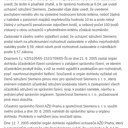
uvedl, že došlo k písařské chybě, a že správná hodnota je 6,04, jak uvádí
uchazeč sdružení Siemens. Zadavatel však dále uvedl, že uvedené
pochybení nemělo vliv na výsledné hodnocení tohoto kritéria, neboť žádná
z nabídek u pasivních majáků nepřekročila hodnotu 10 ks a proto nebyl
žádný z uchazečů penalizován odpočtem bodů, a celkový počet 100 bodů
získaný u obou uchazečů v předmětném kritériu zůstává nezměněn.
Zadavatel k závěru svého vyjádření uvádí, že uchazeč sdružení Siemens
podal návrh na přezkoumání rozhodnutí zadavatele o výběru nejvhodnější
nabídky podle § 59, nikoli návrh proti rozhodnutí zadavatele o námitkách
podle § 57 zákona.
Dopisem č.j. VZ/S105/05-152/2709/05-Št ze dne 21. 6. 2005 zaslal orgán
dohledu účastníkům řízení oznámení o zahájení správního řízení, ve kterém
účastníkům poskytl lhůtu, v níž se mohli vyjádřit k podkladům pro rozhodnutí,
popř. navrhnout doplnění šetření. Současně si orgán dohledu vyžádal od
členů sdružení Siemens plnou moc pro společnost Siemens s. r. o., která
jménem ostatních účastníků sdružení podávala návrh, k zastupování všech
účastníků sdružení ve správním řízení, resp. k podání námitek, návrhu a
jednání před správním orgánem. Společnost Siemens s. r. o., požadované
plné moci doložila.
Účastníci správního řízení AŽD Praha a společnost Siemens s. r. o. využili
svého práva a dne 30. 6. 2005 nahlédli do správního spisu u orgánu
dohledu. Protokoly o nahlížení jsou součástí spisu.
Dne 12. 7. 2005 obdržel orgán dohledu vyjádření uchazeče AŽD Praha, který