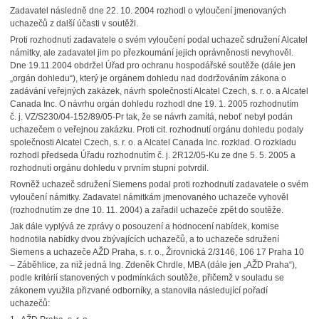
Zadavatel následně dne 22. 10. 2004 rozhodl o vyloučení jmenovaných
uchazečů z další účasti v soutěži.
Proti rozhodnutí zadavatele o svém vyloučení podal uchazeč sdružení Alcatel
námitky, ale zadavatel jim po přezkoumání jejich oprávněnosti nevyhověl.
Dne 19.11.2004 obdržel Úřad pro ochranu hospodářské soutěže (dále jen
„orgán dohledu“), který je orgánem dohledu nad dodržováním zákona o
zadávání veřejných zakázek, návrh společností Alcatel Czech, s. r. o. a Alcatel
Canada Inc. O návrhu orgán dohledu rozhodl dne 19. 1. 2005 rozhodnutím
č. j. VZ/S230/04-152/89/05-Pr tak, že se návrh zamítá, neboť nebyl podán
uchazečem o veřejnou zakázku. Proti cit. rozhodnutí orgánu dohledu podaly
společnosti Alcatel Czech, s. r. o. a Alcatel Canada Inc. rozklad. O rozkladu
rozhodl předseda Úřadu rozhodnutím č. j. 2R12/05-Ku ze dne 5. 5. 2005 a
rozhodnutí orgánu dohledu v prvním stupni potvrdil.
Rovněž uchazeč sdružení Siemens podal proti rozhodnutí zadavatele o svém
vyloučení námitky. Zadavatel námitkám jmenovaného uchazeče vyhověl
(rozhodnutím ze dne 10. 11. 2004) a zařadil uchazeče zpět do soutěže.
Jak dále vyplývá ze zprávy o posouzení a hodnocení nabídek, komise
hodnotila nabídky dvou zbývajících uchazečů, a to uchazeče sdružení
Siemens a uchazeče AŽD Praha, s. r. o., Žirovnická 2/3146, 106 17 Praha 10
– Záběhlice, za niž jedná Ing. Zdeněk Chrdle, MBA (dále jen „AŽD Praha“),
podle kritérií stanovených v podmínkách soutěže, přičemž v souladu se
zákonem využila přizvané odborníky, a stanovila následující pořadí
uchazečů: