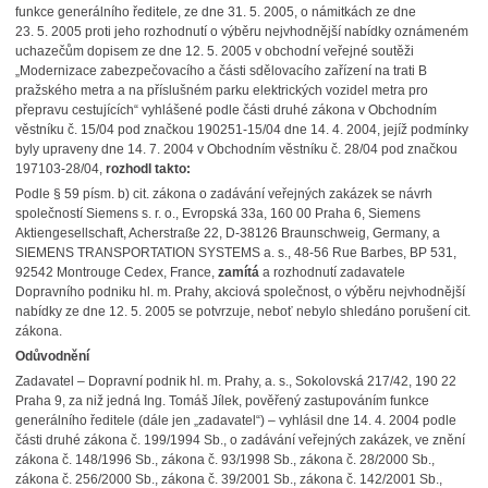
funkce generálního ředitele, ze dne 31. 5. 2005, o námitkách ze dne
23. 5. 2005 proti jeho rozhodnutí o výběru nejvhodnější nabídky oznámeném
uchazečům dopisem ze dne 12. 5. 2005 v obchodní veřejné soutěži
„
Modernizace zabezpečovacího a části sdělovacího zařízení na trati B
pražského metra a na příslušném parku elektrických vozidel metra pro
přepravu cestujících“ vyhlášené podle části druhé zákona v Obchodním
věstníku č. 15/04 pod značkou 190251-15/04 dne 14. 4. 2004, jejíž podmínky
byly upraveny dne 14. 7. 2004 v Obchodním věstníku č. 28/04 pod značkou
197103-28/04,
rozhodl takto:
Podle § 59 písm. b) cit. zákona o zadávání veřejných zakázek se návrh
společností Siemens s. r. o., Evropská 33a, 160 00 Praha 6, Siemens
Aktiengesellschaft, Acherstraße 22, D-38126 Braunschweig, Germany, a
SIEMENS TRANSPORTATION SYSTEMS a. s., 48‑56 Rue Barbes, BP 531,
92542 Montrouge Cedex, France,
zamítá
a rozhodnutí zadavatele
Dopravního podniku hl. m. Prahy, akciová společnost, o výběru nejvhodnější
nabídky ze dne 12. 5. 2005 se potvrzuje, neboť nebylo shledáno porušení cit.
zákona.
Odůvodnění
Zadavatel – Dopravní podnik hl. m. Prahy, a. s., Sokolovská 217/42, 190 22
Praha 9, za niž jedná Ing. Tomáš Jílek, pověřený zastupováním funkce
generálního ředitele (dále jen „zadavatel“) – vyhlásil dne 14. 4. 2004 podle
části druhé zákona č. 199/1994 Sb., o zadávání veřejných zakázek, ve znění
zákona č. 148/1996 Sb., zákona č. 93/1998 Sb., zákona č. 28/2000 Sb.,
zákona č. 256/2000 Sb., zákona č. 39/2001 Sb., zákona č. 142/2001 Sb.,