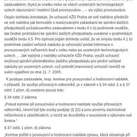
zadavatelem: (bylo) je vcelku nebo ve všech ucelených technologických
uzlech stacionární i mobilní části provozováno… – viz výše) provozováno.
Orgán dohledu konstatuje, že uchazeč AŽD Praha ve své nabídce předložil
ve své nabídce jak formuláře s realizovanými zakázkami ke splnění dalších
předpokladů požadovaného zadavatelem v bodu 4.1 b) podmínek soutěže,
tak čestné prohlášení ke splnění dalších předpokladu uvedené v podmínkách
soutěže bodu 4.5. Pro úplnost orgán dohledu uvádí, že ve smyslu bodu 4.1 b)
podmínek zadání veřejné zakázky je vyhovující podat informace o
provozovaných zařízeních buď v celku nebo po ucelených technologických
uzlech … Jak vyplývá z nabídky uchazeče AŽD Praha, využil uchazeč
možnost splnění předmětného dalšího předpokladu pro plnění veřejné
zakázky po ucelených uzlech, což potvrdil jmenovaný uchazeč rovněž ve
svém vyjádření ze dne 11. 7. 2005.
K postupu zadavatele, resp. komise pro posuzování a hodnocení nabídek,
v případě, že využije přizvaných odborníků, je v zákoně v § 34 odst. 2 a § 37
odst. 1 písm. d) uvedeno pouze toto:
§ 34 odst. 2 zákona
„Pokud komise při posuzování a hodnocení nabídek využije přizvaných
odborníků, nesmí být tyto osoby podjaty (§ 32) a jsou povinny zachovávat
mlčenlivost o záležitostech, o nichž se dozvěděly v souvislosti s výkonem své
funkce.“
§ 37 odst. 1 písm. d) zákona
„Komise pořídí o posouzení a hodnocení nabídek zprávu, která obsahuje při