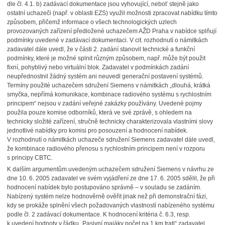
dle čl. 4.1. b) zadávací dokumentace jsou vyhovující, neboť stejně jako
ostatní uchazeči (např. v oblasti EZS) využil možnosti zpracovat nabídku tímto
způsobem, přičemž informace o všech technologických uzlech
provozovaných zařízení předložené uchazečem AŽD Praha v nabídce splňují
podmínky uvedené v zadávací dokumentaci. V cit. rozhodnutí o námitkách
zadavatel dále uvedl, že v části 2. zadání stanovil technické a funkční
podmínky, které je možné splnit různým způsobem, např. může být použit
fixní, pohyblivý nebo virtuální blok. Zadavatel v podmínkách zadání
neupřednostnil žádný systém ani neuvedl generační postavení systémů.
Termíny použité uchazečem sdružení Siemens v námitkách „dlouhá, krátká
smyčka, nepřímá komunikace, kombinace radiového systému s rychlostním
principem“ nejsou v zadání veřejné zakázky používány. Uvedené pojmy
použila pouze komise odborníků, která ve své zprávě, s ohledem na
technicky složité zařízení, stručně technicky charakterizovala vlastními slovy
jednotlivé nabídky pro komisi pro posouzení a hodnocení nabídek.
V rozhodnutí o námitkách uchazeče sdružení Siemens zadavatel dále uvedl,
že kombinace radiového přenosu s rychlostním principem není v rozporu
s principy CBTC.
K dalším argumentům uvedeným uchazečem sdružení Siemens v návrhu ze
dne 10. 6. 2005 zadavatel ve svém vyjádření ze dne 17. 6. 2005 sdělil, že při
hodnocení nabídek bylo postupováno správně – v souladu se zadáním.
Nabízený systém nelze hodnověrně ověřit jinak než při demonstrační fázi,
kdy se prokáže splnění všech požadovaných vlastností nabízeného systému
podle čl. 2 zadávací dokumentace. K hodnocení kritéria č. 6.3, resp.
k uvedení hodnoty v řádku „Pasivní majáky počet na 1 km trati“ zadavatel